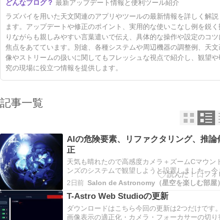
最新アップデート情報と便利ツール紹介
ラズパイを用いた天文関連のアプリやツールの最新情報を詳しく解説
ます。アップデートや修正のポイント、実用的な使いこなし例を鋭く
りながらも親しみやすい言葉遣いで伝え、具体的な操作や設定のコツ
焦点をあてています。別途、各種システムや周辺機器の調整例、天文
像やストリームの扱いに関してもフレッシュな視点で紹介し、観望や
究の現場に役立つ情報を提供します。
記事一覧
AIの危険要素、リファクタリング、推論
正
天気も晴れたので高感度カメラ＋ズームCマウン
ンズのシステムで観望しようと設置しました。今
にかなり修正しているので不具合がないと思いき
2日前
Salon de Astronomy（星空を楽しむ部屋
またもや指示以外
T-Astro Web Studioの更新
ダウンロードはこちら今回の更新は2つだけです
画像表示の適正化・カメラ・フォーカサーの切り