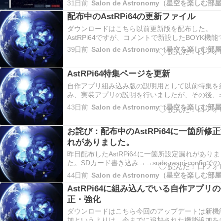
31日前
Salon de Astronomy（星空を楽しむ部
実用的には問題な
配布中のAstRPi64の更新ファイル
ダウンロードはこちら以前更新版を配布した。
AstRPi64ですが、コメントで新設したBOYK機能
APIキーが登録出来ないご報告をコメントいただ
39日前
Salon de Astronomy（星空を楽しむ部
した。（ありがとうございま
AstRPi64特集ページを更新
自作アプリ組み込み版の説明用として以前特集を
み、実装アプリの説明を行いましたが、その後、
に多くの更新を行ったためそれらの内容を追加し
43日前
Salon de Astronomy（星空を楽しむ部
筆修正しました。説
お詫び：配布中のAstRPi64に一箇所修
れがありました。
昨日配布したAstRPi64に一箇所設定漏れがありま
た。SDカード書き込み→→sudo raspi-configで
ド領域拡大後、以下のコマンドで修正してくださ
44日前
Salon de Astronomy（星空を楽しむ部
sudo systemctl stop
AstRPi64に組み込んでいる自作アプリ
正・強化
ダウンロードはこちら今回のアップデートは新機
加というよりは、今までに追加された機能追加を