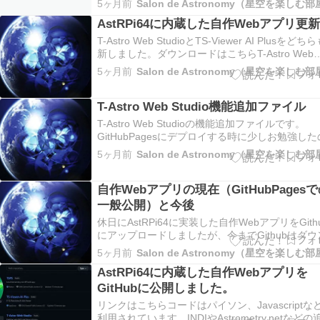
5ヶ月前
Salon de Astronomy（星空を楽しむ
（2026.3.18Webアプリ対応版用、目
AstRPi64に内蔵した自作Webアプリ更
T-Astro Web StudioとTS-Viewer AI Plusをどち
新しました。ダウンロードはこちらT-Astro Web
StudioとTS-Viewer AI Plus共通・Googleサービ
5ヶ月前
Salon de Astronomy（星空を楽しむ
利用が可能になりまし
T-Astro Web Studio機能追加ファイル
T-Astro Web Studioの機能追加ファイルです。
GitHubPagesにデプロイする時に少しお勉強した
で、今後は1つのフォルダを差し替えるだけで運
5ヶ月前
Salon de Astronomy（星空を楽しむ
きそうです。効果としては以
自作Webアプリの現在（GitHubPages
一般公開）と今後
休日にAstRPi64に実装した自作WebアプリをGith
にアップロードしましたが、今までGithubはダウ
ードするくらいしか利用しなかったので、AIに聞
5ヶ月前
Salon de Astronomy（星空を楽しむ
がら少しお勉強しま
AstRPi64に内蔵した自作Webアプリを
GitHubに公開しました。
リンクはこちらコードはパイソン、Javascriptな
利用されています。INDIやAstrometry.netなどの