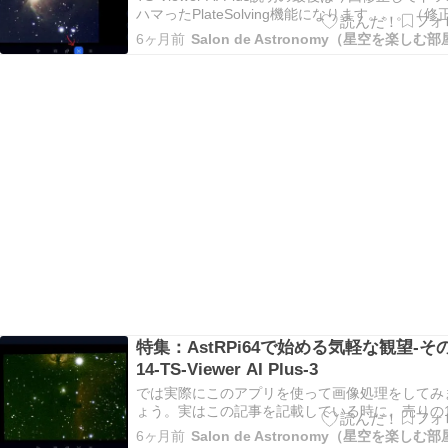
ハマったPlateSolving機能になります。。。（修
ると別の場所が複数壊れるという悪夢の状態の繰
6ヶ月前
Salon de Astronomy（星空を楽しむ
しでした。。。
特集：AstRPi64で始める気軽な観望-そ
14-TS-Viewer AI Plus-3
では実際にこのアプリを使って画像処理をしてみ
ょう。実はこの記事を記載している時に、売りの
であるAI画像処理機能がGoogleの仕様変更によ
6ヶ月前
Salon de Astronomy（星空を楽しむ
料枠では利用出来な