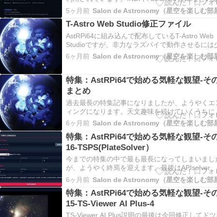
が必要になりますが、上記が動作する環境であれ
5ヶ月前
Salon de Astronomy（星空を楽しむ
こでも利用できる
T-Astro Web Studio修正ファイル
AstRPi64に組み込んで配布しているT-Astro Web
Studioですが、非力なラズパイで動作させるには
無理がありましたので細かなブラッシュアップを
6ヶ月前
Salon de Astronomy（星空を楽しむ
ました。修正と言うよ
特集：AstRPi64で始める気軽な観望-その
まとめ
過去最長の特集記事になりましたが、ようやくエ
ィングになります。天文趣味を続けていくうちに
倒くさい操作なしで気軽に使える観望特化アプリ
6ヶ月前
Salon de Astronomy（星空を楽しむ
しいなと以前から
特集：AstRPi64で始める気軽な観望-そ
16-TSPS(PlateSolver）
今までの特集の中で最も最長になってしまいまし
が、ようやく終焉を迎えます。最後はAPIsolver、
TSPSです。AstRPi64に組み込んであるバージョ
6ヶ月前
Salon de Astronomy（星空を楽しむ
最新版にしてあります。
特集：AstRPi64で始める気軽な観望-そ
15-TS-Viewer AI Plus-4
TS-Viewer AI Plus説明の最後は今回修正してド