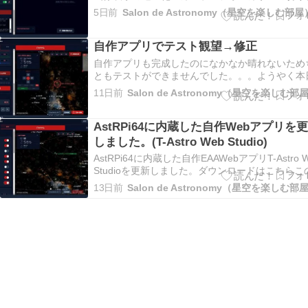
（それぞれ2台まで）更新方法はいつも通りdist
5日前
Salon de Astronomy（星空を楽しむ部屋
ダを入れ替えるだ
自作アプリでテスト観望→修正
自作アプリも完成したのになかなか晴れないため
ともテストができませんでした。。。ようやく本
し天候が良くなったので、T-Astro Web Studio
11日前
Salon de Astronomy（星空を楽しむ部
ト観望を行いまし
AstRPi64に内蔵した自作Webアプリを
しました。(T-Astro Web Studio)
AstRPi64に内蔵した自作EAAWebアプリT-Astro 
Studioを更新しました。ダウンロードはこちらこ
プリのやり残した宿題2つ（DSS表示、SAMP対
13日前
Salon de Astronomy（星空を楽しむ部
のうち、ベータではあり