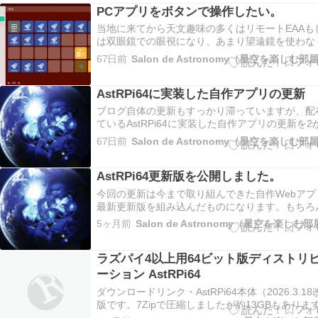
PCアプリをボタンで操作したい。
当地に来てから天文趣味の多くはリモートEAAも
は双眼鏡での眼視になり、あまり望遠鏡を使わな
ってしまいました。以前はベランダで機材を置き
67日前
Salon de Astronomy（星空を楽しむ部
なしにできたので
AstRPi64に実装した自作アプリの更新
ブログ自体の更新もすっかり滞っていますが、配
ているAstRPi64に実装した自作アプリの更新を2
ぶりに行いました。（すっかり使い方すら忘れて
67日前
Salon de Astronomy（星空を楽しむ部
した。。。）以下
AstRPi64更新版を公開しました。
今回の更新は今まで取り組んできた自作Webアプ
最新更新版を組み込んだものになります。もちろ
ンストールしてあるアプリ、ドライバなどもアッ
5ヶ月前
Salon de Astronomy（星空を楽しむ
ートしています。
ラズパイ4以上用64ビット版ディストリ
ーション AstRPi64
ダウンロードリンク・AstRPi64本体（2026.3.18
版です。7Zipで圧縮しましたが約13GBもありま
でお時間あるときに。。。）・説明書