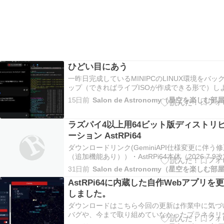
ひどい目にあう
一昨日完成しているMINIPCのLINUX環境をバッ
ップ（できればライブISOが作成できる形で）し
と新たなツールPenguins' Eggsを利用してバッ
15日前
Salon de Astronomy（星空を楽しむ部
プを作成したところ、
ラズパイ4以上用64ビット版ディストリ
ーション AstRPi64
ダウンロードリンク(GeminiAPI仕様変更に伴う
（追加機能あり））・AstRPi64本体（2026.7.9
です。7Zipで圧縮しましたが約13GBもあります
31日前
Salon de Astronomy（星空を楽しむ部
お時間あるときに。
AstRPi64に内蔵した自作Webアプリを
しました。
ダウンロードはこちら今回の更新は作業中に気づ
バグや、今まで取り組めていなかったプラネタリ
表示に焦点を当てたものになります。前回の公開