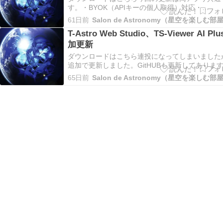
す。・BYOK（APIキーの個人取得）対応・
nova.astrometry.net接続の復活（仕様変更への対
61日前
Salon de Astronomy（星空を楽しむ部
応）・AIサービス不具合の修正（TS
T-Astro Web Studio、TS-Viewer AI Plu
加更新
ダウンロードはこちら連投になってしまいました
追加で更新しました。GitHUBも更新してありま
https://github.com/T-STUDIO/T-Astro-Web-
65日前
Salon de Astronomy（星空を楽しむ部
Studiohttps://github.com/T