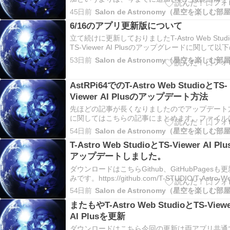
ックし、バグを解消したり、より機能を強化をし
45日前
Salon de Astronomy（星空を楽しむ部
のになります。で
6/16のアプリ更新版について
立て続けに更新しておりましたT-Astro Web Stud
TS-Viewer AI Plusのアップグレードに関して以
具合がありました。・TS-Viewer AI PlusのAPI
53日前
Salon de Astronomy（星空を楽しむ部
能のデグレード6
AstRPi64でのT-Astro Web StudioとTS-
Viewer AI Plusのアップデート方法
先ほどの記事が長くなりましたのでアップデート
に関してはこちらの記事にまとめます。ファイル
程の記事のリンクからダウンロードして解凍して
54日前
Salon de Astronomy（星空を楽しむ部
さい。（ＡｓｔＲ
T-Astro Web StudioとTS-Viewer AI Pl
アップデートしました。
ダウンロードはこちらGithub、GitHubPagesも
みです。https://github.com/T-STUDIO/T-Astro-W
Studiohttps://t-studio.github.io/T-Astro-Web-
54日前
Salon de Astronomy（星空を楽しむ部
Studio/https://gith…
またもやT-Astro Web StudioとTS-Viewe
AI Plusを更新
ダウンロードはこちら今回の更新は両アプリ共通