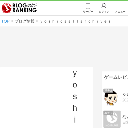
リーダー
ログイン
メニュー
TOP
ブログ情報
ｙｏｓｈｉｄａａｌｌａｒｃｈｉｖｅｓ
ｙ
ゲームレビ
ｏ
393位
ｓ
シ
ｈ
394位
な
ｉ