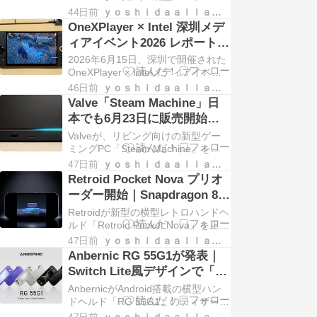
ド「Brick」シリーズの新モデルを2
44日前
ｙｏｓｈｉｄａａｌｌａｒｃｈｉｖｅｓ
機種公開しました。Linuxベースの
OneXPlayer × Intel 深圳メデ
廉価モデル「TRIMUI Brick Pro」
ィアイベント2026 レポート｜
と、Androidを搭載した高性能モ […]
次世代ハンドヘルドPC4機種
2026年6月15日、深圳で開催された
をハンズオンしてきた
OneXPlayer × Intelメディアイベン
トのレポートです。Intel Arc G3
46日前
ｙｏｓｈｉｄａａｌｌａｒｃｈｉｖｅｓ
Extreme搭載の3機種とAMD Ryzen
Valve「Steam Machine」日
AI Max+搭載のX2 Mini Proをハンズ
本でも6月23日に販売開始｜
オンしてきました。
価格・スペックまとめ
Valveが、リビング向けの新型ゲー
（KOMODO STATION）
ミングPC「Steam Machine」を発
表し、海外では2026年6月30日に発
47日前
ｙｏｓｈｉｄａａｌｌａｒｃｈｉｖｅｓ
売予定です。そして日本でも2026年
Retroid Pocket Nova プリオ
6月23日、正規ディストリビュータ
ーダー開始｜Snapdragon 8
ーのKOMODOが運営する「KO […]
Gen 2相当のフラッグシップ
Retroidが新型の横型レトロハンドヘ
4.5型AMOLEDハンドヘルド
ルド「Retroid Pocket Nova」を正式
発表し、2026年6月29日よりプリオ
47日前
ｙｏｓｈｉｄａａｌｌａｒｃｈｉｖｅｓ
ーダーを開始しました。SoCに
Anbernic RG 55G1が発表｜
Qualcomm QCS8550（Snapdragon
Switch Lite風デザインで「新
8 […]
コア」搭載のAndroidハンド
AnbernicがAndroid搭載の横型ハン
ヘルド
ドヘルド「RG 55G1」のティザーを
公式YouTubeで公開しました。キャ