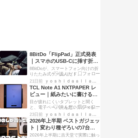
8BitDo「FlipPad」正式発表
｜スマホのUSB-Cに挿す折り
たたみ式ゲームパッド
8BitDoが、スマートフォン向けの折
りたたみ式ゲームパッド
「FlipPad」を正式に発表しまし
21日前
ｙｏｓｈｉｄａａｌｌａｒｃｈｉｖｅｓ
た。スマホのUSB-C端子に直接挿し
TCL Note A1 NXTPAPER レ
込み、画面の下半分を挟むように本
ビュー｜紙みたいに書けるAI
体を折りたたんで装着することで、
デジタルノート
目が疲れにくいタブレットと聞く
まるでゲームボーイのよう […]
と、電子ペーパーを思い浮かべる人
も多いと思います。 でも実際は動画
23日前
ｙｏｓｈｉｄａａｌｌａｒｃｈｉｖｅｓ
は見づらかったり、動きがもたつい
2026年上半期 ベストガジェッ
たり、残像が気になるという点で普
ト｜変わり種ぞろいの7台を
段使いには、どうしても割り切りが
本音で振り返る
2026年上半期に吉天堂で実際に触っ
必要でした。 そこで登場した […]