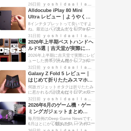
Pocket ADVANCE」を予告。初公開
26日前
ｙｏｓｈｉｄａａｌｌａｒｃｈｉｖｅｓ
は2026年7月17日を予定。KONKR
Alldocube iPlay 80 Mini
ブランドの新ラインです。
Ultra レビュー｜ようやくす
べてを満たす8インチタブが
8インチタブレットって良いですよ
出た
ね。最近はハイエンドなモデルも
色々出てきていますが、一つ気にな
31日前
ｙｏｓｈｉｄａａｌｌａｒｃｈｉｖｅｓ
る点があります。セルラーモデル
2026年上半期ベストハンドヘ
が、ない。 安いモデルやiPad mini
ルド5選｜吉天堂が実際にレ
などにはありますが、中々選択肢が
ビューした携帯ゲーム機から
2026年上半期に吉天堂で実際にレビ
ありません。スマホより […]
厳選
ューした携帯ゲーム機から、これは
良かったと思える5台をランキング
32日前
ｙｏｓｈｉｄａａｌｌａｒｃｈｉｖｅｓ
で紹介します。中華エミュ機からハ
Galaxy Z Fold 5 レビュー｜
ンドヘルドPCまで、忖度なしの本音
はじめて折りたたみスマホ買
で順位をつけました。
ってみたんだけどさぁ
何故ガジェットオタクは折りたたみ
に惹かれるのか？やはりロマンの枠
が大きいんだろうな、ずっとそう思
32日前
ｙｏｓｈｉｄａａｌｌａｒｃｈｉｖｅｓ
っていました。実際に手に取るまで
2026年6月のゲーム機・ゲー
は。 たまたまギャラクシーのポップ
ミングガジェットまとめ
アップがあり、そこで軽い気持ちで
【Deep Game News】
毎月恒例のDeep Game Newsです。
手に取ったのがすべての原因 […]
6月はとにかく動きの多い一カ月で
した。中でも一番盛り上がったの
36日前
ｙｏｓｈｉｄａａｌｌａｒｃｈｉｖｅｓ