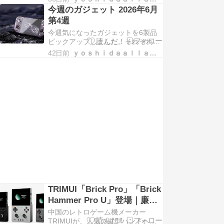
は、Retroid Pocket Novaという4:3
今週のガジェット 2026年6月
OLEDの横型機が発売されたこと。
第4週
Anbernicがつい […]
今週気になったガジェットを6製品
ピックアップしました。それぞれ簡
単に紹介していきます。 Retroid
42日前
ｙｏｓｈｉｄａａｌｌａｒｃｈｉｖｅｓ
Pocket Nova Retroid Pocket Nova、
発売日決定。 ▼発売 6月27日(土) 午
前10時〜 […]
TRIMUI「Brick Pro」「Brick
Hammer Pro U」登場｜廉価
Linux版と高性能Android版を
中国のレトロゲーム機メーカー
比較
TRIMUIが、人気の縦型ハンドヘル