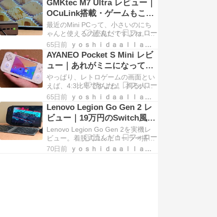
GMKtec M7 Ultra レビュー｜
Subzeroを使って確かめた。
OCuLink搭載・ゲームもこな
すコンパクトPC
最近のMini PCって、小さいのにち
ゃんと使えるのが良いですよね。
「GMKtec M7 Ultra」は、高性能寄
65日前
ｙｏｓｈｉｄａａｌｌａｒｃｈｉｖｅｓ
りのMini PCで、コンパクトさと実
AYANEO Pocket S Mini レビ
用性をうまく両立したモデル。 今回
ュー｜あれがミニになって帰
はいつものように外観や性能、使い
ってきた
やっぱり、レトロゲームの画面とい
[…]
えば、4:3比率ですよね。 拘る人は
結構こだわると思いますし、実際私
65日前
ｙｏｓｈｉｄａａｌｌａｒｃｈｉｖｅｓ
もめちゃくちゃ好きです。AYANEO
Lenovo Legion Go Gen 2 レ
は過去にも4:3モデルを出していた
ビュー｜19万円のSwitch風ゲ
んですが、今回のモデルはかなり強
ーミングPC
Lenovo Legion Go Gen 2を実機レ
めな仕様。リッチな […]
ビュー。着脱式コントローラー搭載
の8.8インチWindowsゲーミング
70日前
ｙｏｓｈｉｄａａｌｌａｒｃｈｉｖｅｓ
PC。19万円の価値はあるのか、携
帯ゲーム機としての実力を正直に検
証。