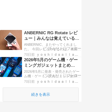
ANBERNIC RG Rotate レビ
ュー｜みんなは覚えているは
ずです、回転の魔力を
ANBERNIC、またやってくれまし
た。 今回レビューするのは、画面が
くるっと回転するAndroid携帯ゲー
70日前
ｙｏｓｈｉｄａａｌｌａｒｃｈｉｖｅｓ
ム機、ANBERNIC RG Rotateです。
2026年5月のゲーム機・ゲー
携帯ゲーム機で回転って何？と思う
ミングガジェットまとめ
んですが、実際に本体を見ると、
【Deep Game News】
2026年5月に発表・発売されたゲー
[…]
ム機・ゲーミングガジェット全13製
品をまとめてお届けします。
70日前
ｙｏｓｈｉｄａａｌｌａｒｃｈｉｖｅｓ
続きを表示