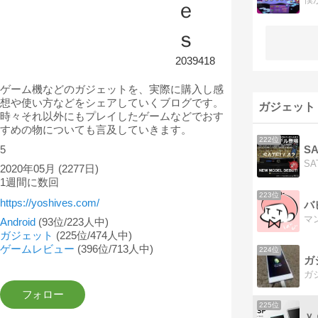
ｅ
ｓ
2039418
ゲーム機などのガジェットを、実際に購入し感
想や使い方などをシェアしていくブログです。
ガジェット
時々それ以外にもプレイしたゲームなどでおす
すめの物についても言及していきます。
222位
S
5
2020年05月
(2277日)
1週間に数回
223位
https://yoshives.com/
バ
Android
(93位/223人中)
ガジェット
(225位/474人中)
ゲームレビュー
(396位/713人中)
224位
ガ
225位
ｙ