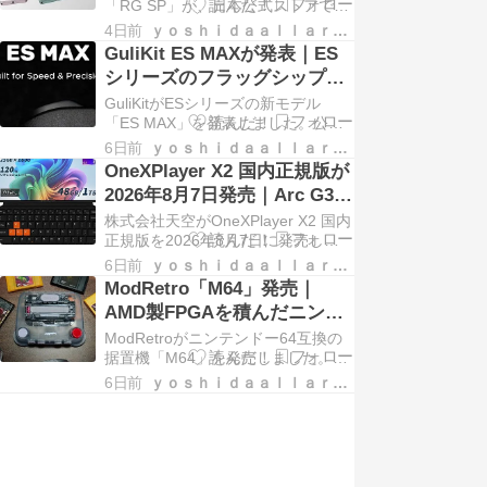
10,999円
「RG SP」が、日本公式ストアで
2026年8月5日19時に販売開始。通
4日前
ｙｏｓｈｉｄａａｌｌａｒｃｈｉｖｅｓ
常価格10,999円、セール価格9,799
GuliKit ES MAXが発表｜ES
円。3.4インチIPS・H700・
シリーズのフラッグシップモ
3,300mAhで、従来より約10%薄型
デル、詳細は近日公開
GuliKitがESシリーズの新モデル
化しています。
「ES MAX」を発表しました。公式X
での発表内容と、公式アプリ・ファ
6日前
ｙｏｓｈｉｄａａｌｌａｒｃｈｉｖｅｓ
ームウェアでの扱い、8月12日まで
OneXPlayer X2 国内正規版が
の発売前キャンペーンをまとめま
2026年8月7日発売｜Arc G3
す。
Extreme搭載の3 in 1 AI PC、
株式会社天空がOneXPlayer X2 国内
予約価格348,000円
正規版を2026年8月7日に発売しま
す。Arc G3 Extreme搭載の3 in 1 AI
6日前
ｙｏｓｈｉｄａａｌｌａｒｃｈｉｖｅｓ
PCで、通常価格358,000円（税
ModRetro「M64」発売｜
込）、予約価格348,000円（税込）
AMD製FPGAを積んだニンテ
です。
ンドー64互換機、CRT用AVア
ModRetroがニンテンドー64互換の
ダプターも登場
据置機「M64」を発売しました。
16nmプロセスのAMD UltraScale+
6日前
ｙｏｓｈｉｄａａｌｌａｒｃｈｉｖｅｓ
FPGAを搭載し、オリジナルのカー
トリッジとコントローラーに対応。
HDMIで最大4K／60fps出力に対応
し、CRTにつなぐためのAVアダプタ
ーも登場していま…