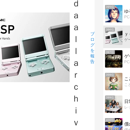
ｄ
395位
ゆ
ａ
ａ
396位
ｙ
ブ
ｌ
ロ
グ
ｌ
を
397位
報
ゲ
ａ
告
ｒ
398位
こ
ｃ
ｈ
399位
日
ｉ
ｖ
400位
僕