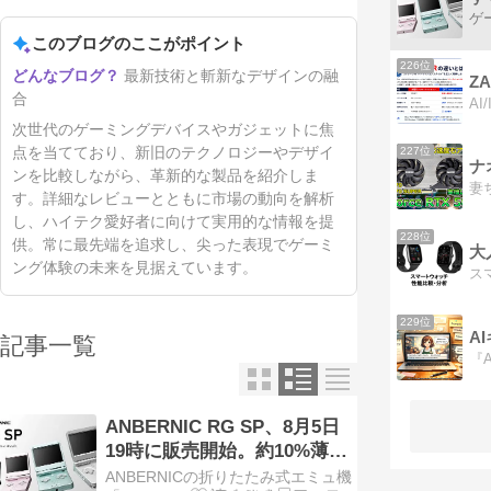
このブログのここがポイント
226位
最新技術と斬新なデザインの融
ZA
合
次世代のゲーミングデバイスやガジェットに焦
点を当てており、新旧のテクノロジーやデザイ
227位
ナ
ンを比較しながら、革新的な製品を紹介しま
す。詳細なレビューとともに市場の動向を解析
し、ハイテク愛好者に向けて実用的な情報を提
228位
供。常に最先端を追求し、尖った表現でゲーミ
大
ング体験の未来を見据えています。
229位
A
記事一覧
ANBERNIC RG SP、8月5日
19時に販売開始。約10%薄く
なった折りたたみエミュ機が
ANBERNICの折りたたみ式エミュ機