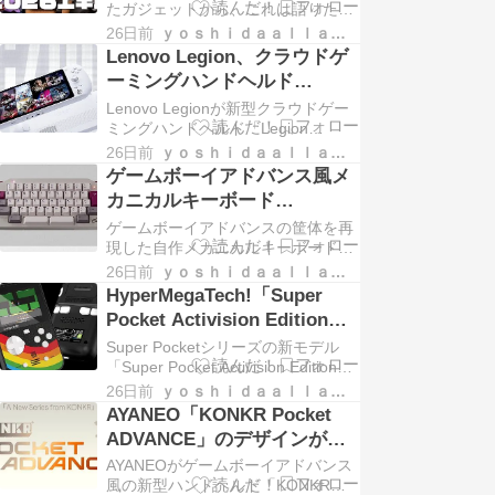
たガジェットから、これは語りたい
と思える7台を横並びで紹介しま
26日前
ｙｏｓｈｉｄａａｌｌａｒｃｈｉｖｅｓ
す。コントローラー、電子ペーパ
Lenovo Legion、クラウドゲ
ー、カードサイズのAIスマホ、折り
ーミングハンドヘルド
たたみ、そしてメインPCの2-in-1ま
「C700」を予告｜Tencent
Lenovo Legionが新型クラウドゲー
で、変わり種を中心に本音で振り返
STARTと連携・8月正式発表
ミングハンドヘルド「Legion
ります。
C700」を予告。Tencentのクラウド
26日前
ｙｏｓｈｉｄａａｌｌａｒｃｈｉｖｅｓ
ゲームSTARTと連携し、正式発表は
ゲームボーイアドバンス風メ
2026年8月の予定。詳細スペックは
カニカルキーボード
続報待ちです。
「KeyBoy Advance」｜数字
ゲームボーイアドバンスの筐体を再
列を残した50%配列で話題
現した自作メカニカルキーボード
「KeyBoy Advance」が海外で話
26日前
ｙｏｓｈｉｄａａｌｌａｒｃｈｉｖｅｓ
題。数字列を残した50%HHKB配列
HyperMegaTech!「Super
でVIAL対応・無線モデルもあり、グ
Pocket Activision Edition」
ループバイ受注中です。
登場｜アクティビジョン名作
Super Pocketシリーズの新モデル
34本を内蔵
「Super Pocket Activision Edition」
が登場。Activisionの名作34本を内蔵
26日前
ｙｏｓｈｉｄａａｌｌａｒｃｈｉｖｅｓ
し、Evercadeのカートリッジにも対
AYANEO「KONKR Pocket
応。2026年9月28日発売予定で予約
ADVANCE」のデザインが公
受付中です。
開｜ゲームボーイアドバンス
AYANEOがゲームボーイアドバンス
風の新型ハンドヘルド
風の新型ハンドヘルド「KONKR