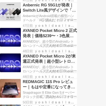
47日前
ｙｏｓｈｉｄａａｌｌａｒｃｈｉｖｅｓ
ッチコピーは「A New Core. A New
Anbernic RG 55G1が発表｜
Frontier」。今回のティザーでは外
Switch Lite風デザインで「新
観と一部 […]
コア」搭載のAndroidハンド
AnbernicがAndroid搭載の横型ハン
ヘルド
ドヘルド「RG 55G1」のティザーを
公式YouTubeで公開しました。キャ
47日前
ｙｏｓｈｉｄａａｌｌａｒｃｈｉｖｅｓ
ッチコピーは「A New Core. A New
AYANEO Pocket Micro 2 正式
Frontier」。今回のティザーでは外
発表｜価格$239〜・3色展
観と一部 […]
開・Snapdragon搭載
AYANEOが、超小型のAndroidレト
ロハンドヘルド「AYANEO Pocket
Micro 2」を2026年6月26日に正式発
48日前
ｙｏｓｈｉｄａａｌｌａｒｃｈｉｖｅｓ
表・プレオーダー開始しました。初
AYANEO Pocket Micro 2が来
代Pocket Microの後継機で、スロー
週正式発表｜超小型レトロ機
ガンは「Ge […]
が「Gen 2 Powerhouse」で
AYANEOが、超小型のAndroidレト
進化
ロハンドヘルド「AYANEO Pocket
Micro 2」を来週正式発表すると予告
48日前
ｙｏｓｈｉｄａａｌｌａｒｃｈｉｖｅｓ
しました。初代Pocket Microの後継
REDMAGIC 11S Pro レビュ
機で、スローガンは「Gen 2
ー｜もはや定番になってきた
Powerhous […]
変態ゲーミングスマホ
Snapdragon 8 Elite Gen 5オーバー
クロック搭載、7500mAhバッテリ
ー、24000RPM冷却ファン。
50日前
ｙｏｓｈｉｄａａｌｌａｒｃｈｉｖｅｓ
REDMAGIC 11S Pro 16G+512G