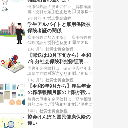
がとうございます。 社会保険労務士
健康保険証の廃止に伴い、資格確認
の鈴木翔太郎と申します。 令和8年
書の交付が始まりました。 健康保険
度より、子ども・子育て支援金とい
の資格「証明書」は別のものとなり
う制度がスター…
9ヶ月前
社労士黄金旅程
ますので、要注意です。 ブログへお
学生アルバイトと雇用保険被
越しいただきありがとうございま
保険者証の関係
す。 社会保険労務士の鈴木翔太郎と
雇用保険に加入すると、雇用保険被
申します。 マイナ保険証の本格運用
保険者証が交付されます 学生アルバ
が始まっていますが、マイナ保険証
イトの場合は、どうなるのでしょう
がないときは、資…
10ヶ月前
社労士黄金旅程
か。 ブログへお越しいただきありが
【郵送は10月下旬から】令和
とうございます。 社会保険労務士の
7年分社会保険料控除証明書
鈴木翔太郎と申します。 雇用保険に
はいつ届く？
国民年金保険料は、確定申告や年末
加入すると、加入証として被保険者
調整で控除対象になります。 年金機
証が発行されます。 アルバイトでも
構からの控除証明書はいつ届くので
加入をすれば…
10ヶ月前
社労士黄金旅程
しょうか？ ブログへお越しいただき
【令和9年9月から】厚生年金
ありがとうございます。 社会保険労
の標準報酬月額の上限が段階
務士の鈴木翔太郎と申します。 国民
的に引き上げ
毎月の厚生年金保険料は、標準報酬
年金保険料は、社会保険料控除とし
月額に基づいて決まります。 厚生年
て所得控除の対象になります。 保険
金の標準報酬月額の上限が段階的に
料の納付証明…
1年前
社労士黄金旅程
引き上げられることが決まりまし
協会けんぽと国民健康保険の
た。 ブログへお越しいただきありが
違い
とうございます。 社会保険労務士の