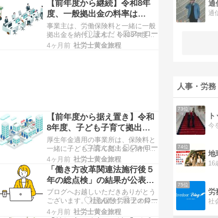
【前年度から継続】令和8年
通
す。 ブログへお越しいただきありが
度、一般拠出金の料率は
とうございます。 社会保険労務士の
0.02/1,000
事業主は、労働保険料と一緒に一般
鈴木翔太郎と申します。 新年度に合
拠出金を納付します。 令和8年度、
わせて、弊ブログで各種保険料率に
一般拠出金の料率は0.02/1,000とな
ついての記…
4ヶ月前
社労士黄金旅程
ります ブログへお越しいただきあり
がとうございます。 社会保険労務士
の鈴木翔太郎と申します。 労働保険
料の申告納付（年度更新）の際、一
人事・労務
般拠出金を一緒に納付します。 一般
拠…
73位
ト
【前年度から据え置き】令和
8年度、子ども子育て拠出金
の料率は0.36%
厚生年金適用の事業所は、保険料と
74位
一緒に子ども子育て拠出金を納付し
地
ます 令和8年度の拠出金率は、
4ヶ月前
社労士黄金旅程
0.36%で据え置きとなります ブログ
「働き方改革関連法施行後５
へお越しいただきありがとうござい
年の総点検」の結果が公表さ
ます。 社会保険労務士の鈴木翔太郎
75位
れました
労
ブログへお越しいただきありがとう
と申します。 会社が毎月納付する子
ございます。 社会保険労務士の鈴木
ども子育て拠出金は、毎年料率が見
翔太郎と申します。 厚生労働省より
直しされます。…
4ヶ月前
社労士黄金旅程