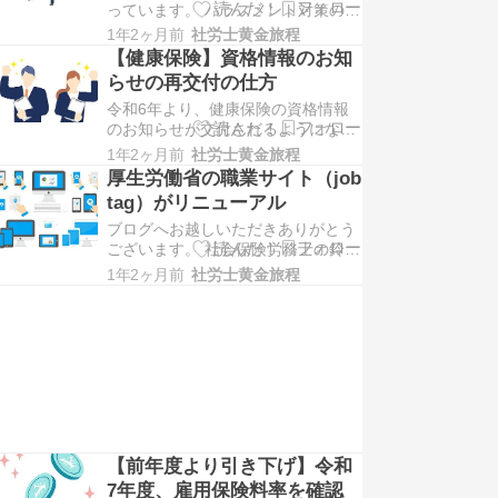
っています。 ハラスメント対策の強
保険証の廃止に伴い、資格確認書の
化を盛り込んだ改正法が成立しまし
発行が始まりまし…
1年2ヶ月前
社労士黄金旅程
た。 ブログへお越しいただきありが
【健康保険】資格情報のお知
とうございます。 社会保険労務士の
らせの再交付の仕方
鈴木翔太郎と申します。 カスハラや
令和6年より、健康保険の資格情報
セクハラなど、ハラスメントが問題
のお知らせが交付されるようになり
となっています。 就業環境の整備を
ました。 資格情報のお知らせを紛失
図るため、対…
1年2ヶ月前
社労士黄金旅程
した時は、再交付できるのでしょう
厚生労働省の職業サイト（job
か。 ブログへお越しいただきありが
tag）がリニューアル
とうございます。 社会保険労務士の
ブログへお越しいただきありがとう
鈴木翔太郎と申します。 健康保険証
ございます。 社会保険労務士の鈴木
の廃止に伴い、健康保険加入者に資
翔太郎と申します。 厚生労働省は、
格情報のお知ら…
1年2ヶ月前
社労士黄金旅程
職業情報提供サイト「job tag」を公
開しています。 令和７年にサイトが
リニューアルされました。 今回は、
job tag のリニューアルについてご紹
介いたします。 職業情報提供サ…
【前年度より引き下げ】令和
7年度、雇用保険料率を確認