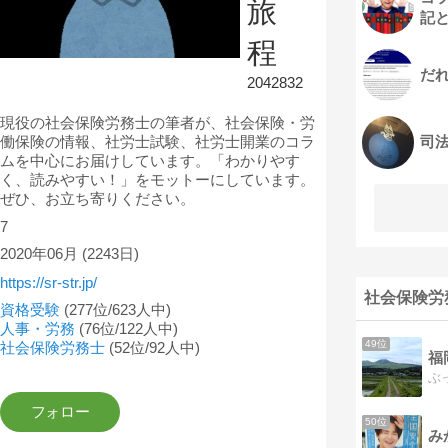
旅
記
程
だ
2042832
現役の社会保険労務士の筆者が、社会保険・労
働保険の情報、社労士試験、社労士開業のコラ
司
ムを中心にお届けしています。「わかりやす
く、読みやすい！」をモットーにしています。
ぜひ、お立ち寄りください。
7
2020年06月
(2243日)
https://sr-str.jp/
社会保険労
資格受験
(277位/623人中)
人事・労務
(76位/122人中)
49位
社会保険労務士
(52位/92人中)
福
50位
み