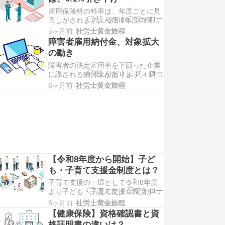
きありがとうございます。 社会保険
雇用保険料の料率は、年度ごとに見
労務士の鈴木翔太郎と申します。 令
直しがされます。 令和8年度の保険
和8年4月より国の新しい拠出金制度
料率は、どうなるのでしょうか。 ブ
「子ども・…
5ヶ月前
社労士黄金旅程
ログへお越しいただきありがとうご
障害者雇用納付金、対象拡大
ざいます。 社会保険労務士の鈴木翔
の動き
太郎と申します。 雇用保険に加入す
障害者の法定雇用率を下回った企業
る従業員は、給与から保険料が控除
に課される納付金があります。 納付
されます。 保険料率はずっと定率で
金対象の企業を拡大させる報告書が
はなく、年度…
6ヶ月前
社労士黄金旅程
まとめられました。 ブログへお越し
いただきありがとうございます。 社
会保険労務士の鈴木翔太郎と申しま
す。 障害者雇用には、法定雇用率が
定められています。 下回った企業に
課される納付…
【令和8年度から開始】子ど
も・子育て支援金制度とは？
子育て支援の一環として令和8年度
より子ども・子育て支援金制度が始
まります。 対象者は誰…？金額はい
8ヶ月前
社労士黄金旅程
くら…？どういった制度なのでしょ
【健康保険】資格確認書と資
うか。 ブログへお越しいただきあり
格証明書の違いは？