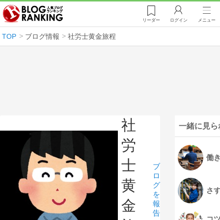
リーダー
ログイン
メニュー
TOP
ブログ情報
社労士黄金旅程
社
一緒に見ら
労
働
士
ブ
ロ
黄
グ
さ
を
金
報
告
コ