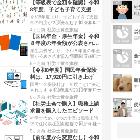
働き方改革に関するアンケート・ヒ
【等級表で金額を確認】令和
76位
アリング調査の結果が公表されまし
社
8年度、子ども子育て支援金
た。 労働時間に関する調査などがさ
の料率は、0.23％
令和8年度より、子ども子育て支援
れています。 今回は、「働き方改革
金の制度がスタートします 令和8年
関連法施行後５年の総点検」につい
77位
度の支援金の料率は、0.23%（折半
てご紹介いたしま…
4ヶ月前
社労士黄金旅程
労
で0.115%）です。 ブログへお越し
【国民年金・厚生年金】令和
いただきありがとうございます。 社
８年度の年金額が公表されま
会保険労務士の鈴木翔太郎と申しま
した
厚生労働省より、令和８年度の年金
す。 令和8年度よりスタートする子
78位
金
額が公表されました 国民年金(基礎
ども・子育て拠出金は、料率に元づ
年金)が1.9％、厚生年金(報酬比例)
いて計…
5ヶ月前
社労士黄金旅程
が2.0％引上げとなります。 ブログ
【令和8年度】国民年金保険
へお越しいただきありがとうござい
料は、17,920円に引き上げ
79位
ます。 社会保険労務士の鈴木翔太郎
国民年金保険料は、年度ごとに決定
と申します。 受け取る年金の額は年
されます 令和8年度（2026年度）の
度ごとに見直しがされます。 令和８
保険料は、17,920円になります。
年度…
5ヶ月前
社労士黄金旅程
80位
ブログへお越しいただきありがとう
【社労士会で購入】職務上請
ございます。 社会保険労務士の鈴木
求書を購入したエピソード
翔太郎と申します。 新年度は、社会
社労士含め、8つの士業は職務上請
保険の分野でも様々な変更がされま
求で住民票などを取得できます 社労
す。 国民年金の保険料も4月分から
士が職務上請求に使う請求書は、ど
変更…
5ヶ月前
社労士黄金旅程
こで手に入れるのでしょうか。 ブロ
【前年度から変更なし】令和