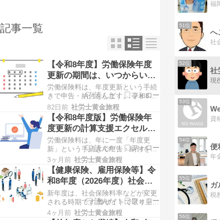
記事一覧
51位
へ
社
【令和8年度】労働保険年度
52位
社
更新の期間は、いつからいつ
まで？
労働保険料は、年度更新という手続
きで申告・納付をします。 令和8年
53位
度労働保険の年度更新の期間は、6
82日前
社労士黄金旅程
W
月1日（月）から7月10日（金）で
【令和8年度版】労働保険年
す。 ブログへお越しいただきありが
度更新の計算支援エクセルツ
とうございます。 社会保険労務士の
ールが公開
労働保険料は、年に一度「年度更
鈴木翔太郎と申します。 労働保険料
54位
新」という手続きで申告・納付をし
は、年に一度年度更新という手続き
ます。 厚生労働省より、令和8年版
で申告・納付…
3ヶ月前
社労士黄金旅程
の計算支援ツール（エクセル）が公
【健康保険、雇用保険等】令
開されました。 ブログへお越しいた
55位
和8年度（2026年度）社会保
だきありがとうございます。 社会保
険料、拠出金の料率まとめ
新年度は、社会保険料率などが変更
険労務士の鈴木翔太郎と申します。
される時期です 弊サイトで取り上げ
労働保険料の申告は、一年分の賃金
た令和8年度（2026年度）の各種保
の集計をする必要…
4ヶ月前
社労士黄金旅程
56位
険料率等をまとめてご紹介いたしま