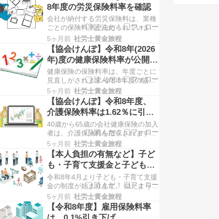
グへお越しいただきありがとうござ
8年度の労災保険料率を確認
います。 社会保険労務士の鈴木翔太
会社が納付する労災保険料は、業種
郎と申します。 職務上請求という手
ごとの保険料率が決められていま
続きには、専用の請求書が必要で
す。 令和8年度の労災保険料率は、
す。 請求書はど…
5ヶ月前
社労士黄金旅程
どうなるのでしょうか。 ブログへお
【協会けんぽ】令和8年(2026
越しいただきありがとうございま
年)度の健康保険料率が公開さ
す。 社会保険労務士の鈴木翔太郎と
れました【都道府県別】
健康保険の保険料率は、年度ごとに
申します。 労災保険料は、賃金の額
見直しがされます 令和8年度の協会
に保険料率を掛けて算出します。 労
けんぽの保険料率はどれくらいでし
災保険料率は、業…
5ヶ月前
社労士黄金旅程
ょうか ブログへお越しいただきあり
【協会けんぽ】令和8年度、
がとうございます。 社会保険労務士
介護保険料率は1.62％に引き
の鈴木翔太郎と申します。 健康保険
上げ
40歳から65歳の会社健康保険の加入
料は、保険料率に基づいて計算され
者は、介護保険料を徴収されます。
ます。 料率は年度ごとに見直されま
介護保険料率は年度ごとに見直され
す。 協会け…
5ヶ月前
社労士黄金旅程
ますが、令和8年度はいくらでしょ
【本人負担の有無など】子ど
うか ブログへお越しいただきありが
も・子育て支援金と子ども・
とうございます。 社会保険労務士の
子育て拠出金の違い
令和8年4月より子ども・子育て支援
鈴木翔太郎と申します。 給与から控
金の制度が始まります。 似たような
除される介護保険料の料率は、毎年
名前の子ども・子育て「拠出金」と
度見直しが…
5ヶ月前
社労士黄金旅程
いう制度も聞いたことがありません
【令和8年度】雇用保険料率
でしょうか。 ブログへお越しいただ
は、0.1%引き下げ