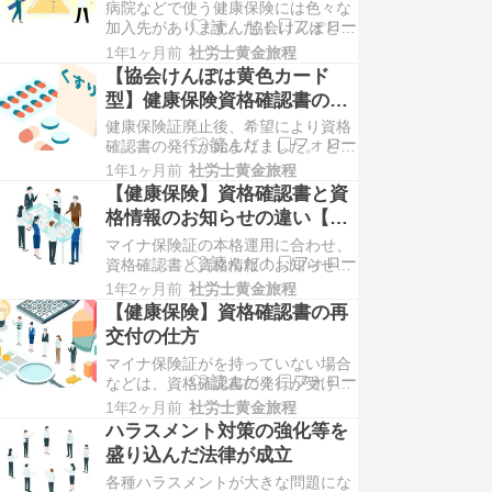
病院などで使う健康保険には色々な
鈴木翔太郎と申します。 会社等で厚
加入先があります。 協会けんぽと国
生年金保険に加入すると、給与から
民健康保険とは、どのような違いが
保険料が徴収され…
1年1ヶ月前
社労士黄金旅程
あるのでしょうか。 ブログへお越し
【協会けんぽは黄色カード
いただきありがとうございます。 社
型】健康保険資格確認書のデ
会保険労務士の鈴木翔太郎と申しま
ザインを確認
健康保険証廃止後、希望により資格
す。 健康保険の種類で協会けんぽや
確認書の発行が始まりました。 どの
国民健康保険などの名前を聞いたこ
ようなデザインなのでしょうか。 ブ
とはありません…
1年1ヶ月前
社労士黄金旅程
ログへお越しいただきありがとうご
【健康保険】資格確認書と資
ざいます。 社会保険労務士の鈴木翔
格情報のお知らせの違い【両
太郎と申します。 現在はマイナ保険
方が届くことは？】
マイナ保険証の本格運用に合わせ、
証がない場合などは、資格確認書の
資格確認書と資格情報のお知らせの
交付を希望し、医療機関等で利用で
発行が始まりました 違いが分からな
きます。 資格…
1年2ヶ月前
社労士黄金旅程
くなってしまうことはありませんで
【健康保険】資格確認書の再
しょうか。 ブログへお越しいただき
交付の仕方
ありがとうございます。 社会保険労
マイナ保険証がを持っていない場合
務士の鈴木翔太郎と申します。 以前
などは、資格確認書の発行が受けら
は、健康保険に関するアイテムと言
れます。 紛失した時は、どうすれば
えば健康保険証…
1年2ヶ月前
社労士黄金旅程
良いでしょうか。 ブログへお越しい
ハラスメント対策の強化等を
ただきありがとうございます。 社会
盛り込んだ法律が成立
保険労務士の鈴木翔太郎と申しま
各種ハラスメントが大きな問題にな
す。 マイナ保険証の本格運用・健康