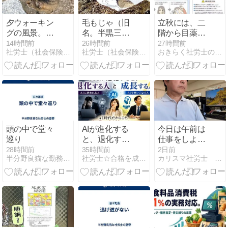
夕ウォーキン
毛もじゃ（旧
立秋には、二
グの風景。令
名。半黒三毛
階から目薬を
和8年8月7
似。）が死ん
すべし…
14時間前
26時間前
27時間前
社労士（社会保険労務士）さんのひとり言
社労士（社会保険労務士）さんのひとり言
おきらく社労士のどたばた雑記帳2
日。毛もじゃ
だらしい。
（え！
は他の人が担
当らしい。
頭の中で堂々
AIが進化する
今日は午前は
巡り
と、退化する
仕事をしよう
人と成長する
か・・・・
28時間前
35時間前
2日前
半分野良猫な勤務社労士の憂鬱
社労士☆合格を成し遂げるシャロ勉法
カリスマ社労士 上川謙吾の軌跡
人 ☆ AI時代だ
からこそ、士
業の価値は高
まる