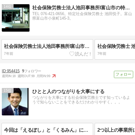
14
社会保険労務士法人池田事務所Ι富山市の特定社労士FC2
TEL 076-421-0656。特定社会保険労務士 池田悦子。富山
県富山市小泉町145-3。
社会保険労務士法人池田事務所Ι富山市の特定社労士fc2
社会保険労務士 池
7年前
7年前
954415
9
週間IN:
18
週間OUT:
99
月間IN:
99
15
ひとと人のつながりを大事にする
つながりを大事にする社会保険労務士です知っているよ
うで知らないことをできるだけわかりやすく。。。
今回は「えるぼし」と「くるみん」についてざっくり…