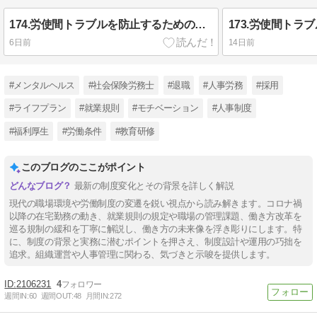
174.労使間トラブルを防止するための就業規則の定め方（第2章 採用・異動等）⑤
6日前
14日前
#メンタルヘルス
#社会保険労務士
#退職
#人事労務
#採用
#ライフプラン
#就業規則
#モチベーション
#人事制度
#福利厚生
#労働条件
#教育研修
このブログのここがポイント
最新の制度変化とその背景を詳しく解説
現代の職場環境や労働制度の変遷を鋭い視点から読み解きます。コロナ禍
以降の在宅勤務の動き、就業規則の規定や職場の管理課題、働き方改革を
巡る規制の緩和を丁寧に解説し、働き方の未来像を浮き彫りにします。特
に、制度の背景と実務に潜むポイントを押さえ、制度設計や運用の巧拙を
追求。組織運営や人事管理に関わる、気づきと示唆を提供します。
2106231
4
週間IN:
60
週間OUT:
48
月間IN:
272