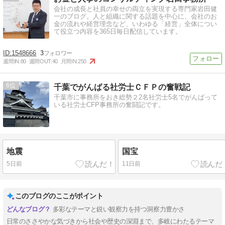
会社の成長と社員の幸せの両立を実現する専門家岩田健
一のブログ。人と組織に関する話題を中心に、会社のお
金の流れや経営理念など、いわゆる「経営」全体につい
て役立つ内容を365日毎日配信しています。
1548666
3
週間IN:
80
週間OUT:
40
月間IN:
250
6
千葉でがんばる社労士ＣＦＰの奮戦記
千葉市に事務所をおき総勢２2名社労士5名でがんばって
いる社労士CFP事務所の奮闘記です。
地震
国宝
5日前
11日前
このブログのここがポイント
多彩なテーマと鋭い観察力を持つ洞察力豊かさ
日常のささやかな気づきから社会や歴史の深淵まで、多岐にわたるテーマ