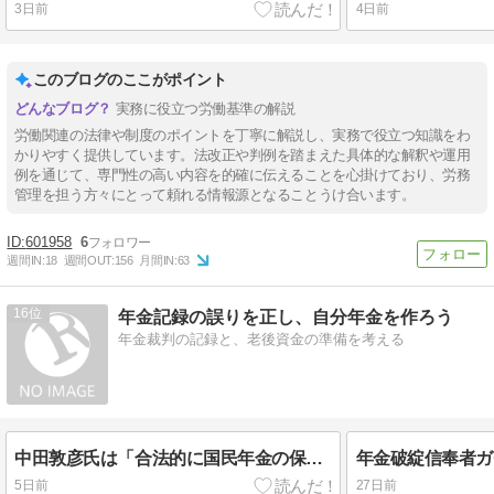
3日前
4日前
このブログのここがポイント
実務に役立つ労働基準の解説
労働関連の法律や制度のポイントを丁寧に解説し、実務で役立つ知識をわ
かりやすく提供しています。法改正や判例を踏まえた具体的な解釈や運用
例を通じて、専門性の高い内容を的確に伝えることを心掛けており、労務
管理を担う方々にとって頼れる情報源となることうけ合います。
601958
6
週間IN:
18
週間OUT:
156
月間IN:
63
16
年金記録の誤りを正し、自分年金を作ろう
年金裁判の記録と、老後資金の準備を考える
中田敦彦氏は「合法的に国民年金の保険料を未納」という武勇伝を作ったかもしれない
5日前
27日前