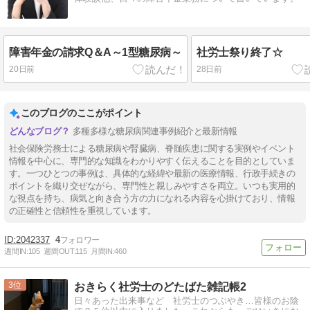
障害年金の請求Q＆A～1型糖尿病～
社労士祭り終了☆
20日前
28日前
このブログのここがポイント
多種多様な糖尿病関連事例紹介と最新情報
社会保険労務士による糖尿病や腎臓病、脊髄疾患に関する実例やイベント
情報を中心に、専門的な知識をわかりやすく伝えることを目的としていま
す。一つひとつの事例は、具体的な経緯や最新の医療情報、行政手続きの
ポイントを織り交ぜながら、専門性と親しみやすさを両立。いつも実用的
な視点を持ち、病気と向き合う方の力になれる内容を心掛けており、情報
の正確性と信頼性を重視しています。
2042337
4
週間IN:
105
週間OUT:
115
月間IN:
460
3
おきらく社労士のどたばた雑記帳2
日々あった出来事など 社労士のつぶやき…皆様のお陰