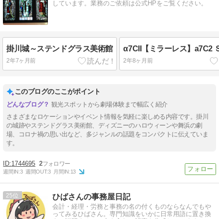
しています。業務のご依頼は公式HPをご覧ください。
掛川城～ステンドグラス美術館
α7CII【ミラーレス】a7C2
2年7ヶ月前
2年8ヶ月前
このブログのここがポイント
観光スポットから劇場体験まで幅広く紹介
さまざまなロケーションやイベント情報を気軽に楽しめる内容です。掛川
の城跡やステンドグラス美術館、ディズニーのハロウィーンや舞浜の劇
場、コロナ禍の思い出など、多ジャンルの話題をコンパクトに伝えていま
す。
1744695
2
週間IN:
3
週間OUT:
3
月間IN:
13
25
ひばさんの事務屋日記
会計・経理・労務と事務の名の付くものならなんでもや
ってみるひばさん。専門知識をいかに日常用語に置き換