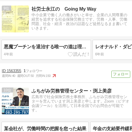
9
社労士永江の Going My Way
中小企業で働く人の働きがいと幸せ、企業の人間尊重の
経営を追求する社会保険労務士です。労務・人事、労働
問題、社会・経済・政治の話題など徒然なるまま書いて
いきます。
悪魔プーチンを退治する唯一の道は理性の声
4年前
6年前
【Tips】気になるブログをフォロー。

登録不要。更新を逃さずキャッチ！
閉じる
1563355
1
週間IN:
40
週間OUT:
50
月間IN:
150
10
ふちがみ労務管理センター・渕上美彦
広島市で社会保険労務士事務所、ふちがみ労務管理セン
ターを営んでいます渕上美彦と申します。Zoom（ビデオ
会議ツール）を活用して日本全国でのお問合が可能で
す。
某会社が、労働時間の把握を怠った結果