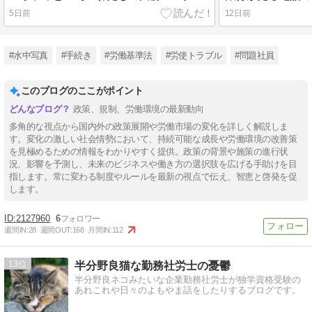
5日前
12日前
#水中写真
#手続き
#労働基準法
#労使トラブル
#問題社員
このブログのここがポイント
政策、規制、労働環境の最新動向
多角的な視点から国内外の政策展開や労働市場の変化を詳しく解説しま
す。変化の激しい社会情勢において、持続可能な成長や労働環境の改善策
を見極めるための情報をわかりやすく提供。政策の背景や施策の進行状
況、影響を予測し、未来のビジネスや働き方の選択肢を広げる手助けを目
指します。常に変わる制度やルールを最新の視点で伝え、智恵と啓発を促
します。
2127960
6
週間IN:
28
週間OUT:
168
月間IN:
112
13
半分野良猫な勤務社労士の憂鬱
半分野良ネコみたいな企業勤務社労士が独学資格受験の
あれこれや日々のよもやま話をしたりするブログです。