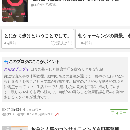
gooからの移籍。
とにかく歩けということでして。
9時間前
13時間前
このブログのここがポイント
日々の暮らしと健康管理を綴るリアルな記録
身近な出来事や体調管理、動物たちとの交流を通じて、穏やかでありなが
らも奥深さを感じさせる文章が特徴です。日常のささやかな動きや気づき
に焦点を当てつつ、生活の中で大切にしたい要素を丁寧に描写していま
す。親しみやすくも鋭い視点で、自然体の暮らしと健康意識を巧みに融合
させるスタイルが魅力です。
2135404
6
週間IN:
80
週間OUT:
1250
月間IN:
330
5
お金と人事のコンサルティング岩田事務所