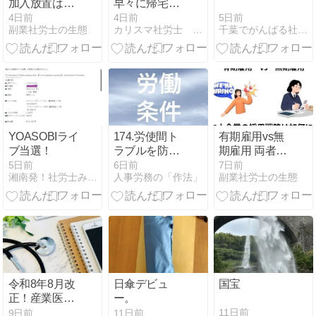
加入放置はな
早々に帰宅し
ぜNG？従業員
て休も
5日前
4日前
4日前
千葉でがんばる社労士ＣＦＰの奮戦記
副業社労士の生態
カリスマ社労士 上川謙吾の軌跡
の「入りたく
う・・・・
ない」にどう
対応すべきか
YOASOBIライ
174.労使間ト
有期雇用vs無
ブ当選！
ラブルを防止
期雇用 両者の
するための就
違い｜中小企
5日前
6日前
7日前
湘南発！社労士みやざきブログ
人事労務の「作法」
副業社労士の生態
業規則の定め
業経営者が知
方（第2章 採
るべき本当の
用・異動等）
メリット・デ
⑤
メリットと採
用戦略
令和8年8月改
日傘デビュ
国宝
正！産業医の
ー。
辞任の場合に
11日前
9日前
11日前