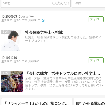
5年前
5年前
2060993
5
週間IN:
30
週間OUT:
70
月間IN:
160
11
社会保険労務士へ挑戦
社労士、社会保険労務士へ挑戦してみました。勉強のノ
ートブログです。
1971216
週間IN:
30
週間OUT:
30
月間IN:
80
12
「会社の味方」労使トラブルに強い社労士のつぶやき
京都・大阪・滋賀で大企業から中堅企業を主な顧問先に
持つ「特定社会保険労務士」が日々感じていることや労
使トラブル事案、法改正等を週に1回ひっそりと書いてい
きます。
『サラっと一句！わたしの川柳コンクール』の結果
銀行かたる電話の