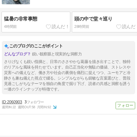
猛暑の非常事態
頭の中で堂々巡り
4時間前
28時間前
このブログのここがポイント
鋭い観察眼と現実的な洞察力
さりげなくも鋭い指摘と、日常のささやかな葛藤を描き出すことで、独特
のリアルな風味を持たせています。自己正当化や無駄の価値、ストレスや
災害への備えなど、働き方や社会の裏側を痛烈に捉えつつ、ユーモアと冷
静さも兼ね備えた視点で綴る。シンプルながらも鋭敏な言葉選びと、普段
見過ごしがちなテーマを独自の角度で掘り下げ、読者の共感と洞察を誘う
一連のラインナップが特徴です。
2060903
3
週間IN:
22
週間OUT:
58
月間IN:
92