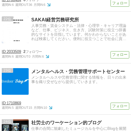
週間IN:
6
週間OUT:
36
月間IN:
6
22
SAKAI経営労務研究所
人事労務・賃金システム・法律・心理学・キャリア理論
など、仕事、ビジネス、生き方、試験対策に役立つ辞書
的なサイトを目指しています。何かわからないことがあ
れば検索してください。便利に役立つことで社会に貢献
します。
2033509
2
週間IN:
6
週間OUT:
0
月間IN:
6
23
メンタルヘルス・労務管理サポートセンター
メンタルヘルスや労務管理に関する情報を、日々の出来
事を織り交ぜながら提供していきます。
1710869
週間IN:
5
週間OUT:
15
月間IN:
10
24
社労士のワーケーション的ブログ
仕事の合間に観劇したミュージカルを中心にBlogを展開