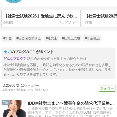
【社労士試験2026】受験生に読んで欲しいこと（解答分布編）
24日前
1年前
#年金
#社会保険労務士
#社労士
#社労士試験
#年金暗記
このブログのここがポイント
語呂合わせを使った覚え方の紹介と分析
社労士試験合格を応援し、暗記を効率化させるための語呂合わせを多用し
た記憶術や過去問検証を中心としています。動画や解説も取り入れ、学習
者へわかりやすさを追求しています。
2070672
15
週間IN:
112
週間OUT:
256
月間IN:
532
2
IDDM社労士まい〜障害年金の請求代理業務を行っています
北海道札幌市で障害年金請求代理業務を行っている社会
保険労務士です。ブログには自身のIDDM（1型糖尿病）
体験談他、日々の障害年金業務について書いています。