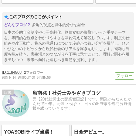
このブログのここがポイント
多角的視点と具体的分析を融合
日本の公的年金制度や少子高齢化、物価変動の影響といった重要テーマ
を、専門的な視点とわかりやすさを兼ね備えて解説しています。制度の仕
組みや改正動向、将来の見通しについて冷静かつ鋭い分析を展開し、ひと
つひとつのトピックから現代社会のリアルを浮き彫りにします。複雑な制
度も噛み砕き、実生活とのつながりを丁寧に示すことで、理解と関心を引
き出しつつ、未来へ向けた進むべき道筋を提案します。
1184908
2
週間IN:
14
週間OUT:
60
月間IN:
58
17
湘南発！社労士みやざきブログ
元【20代社労士の開業奮闘記】です。開業からなんだか
んだで20年。元気いっぱい、日々の出来事や専門分野情
報を綴っていきます！
YOASOBIライブ当選！
日傘デビュー。