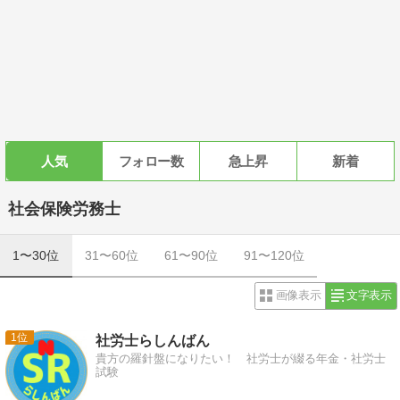
人気
フォロー数
急上昇
新着
社会保険労務士
1〜30位
31〜60位
61〜90位
91〜120位
画像表示
文字表示
1
社労士らしんばん
貴方の羅針盤になりたい！ 社労士が綴る年金・社労士
試験