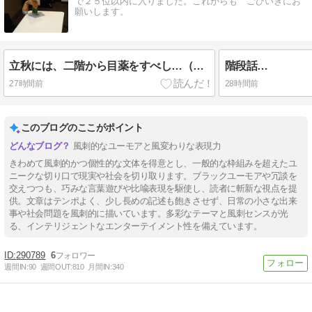
で２５位以内に入りました。これからも ごひいきにお
願いします。
立秋には、二階から目薬をすべし…（え！
階段話…
27時間前
28時間前
このブログのここがポイント
風刺的なユーモアと風変わりな表現力
きわめて風刺的かつ個性的な文体を得意とし、一般的な枠組みを超えたユ
ニークな切り口で現実や社会を切り取ります。ブラックユーモアや冗談を
交えつつも、巧みな言葉遊びや比喩表現を駆使し、読者に斬新な視点を提
供。文章はテンポよく、少し長めの記述も飽きさせず、日常の小さな出来
事や社会問題を風刺的に描いています。多彩なテーマと風刺センスが光
る、インテリジェントなエンターテイメント性を備えています。
290789
6
週間IN:
90
週間OUT:
810
月間IN:
340