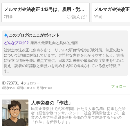
メルマガ＠法改正 142号は、雇用・労働に関する特例措置や支援制度（令和８年熊本地震について）
7日前
9日前
このブログのここがポイント
業界の最新動向と具体的指南
社労士や法改正に焦点をあて、リアルな研修情報や試験対策、制度の動き
について詳細に解説しています。専門的な内容をわかりやすく伝え、実務
に役立つ情報を鋭い視点で提供。日常の出来事や最新の制度変更を巧みに
捉え、読者の知識欲と業務力を高める内容で構成されている点が特徴で
す。
723731
4
週間IN:
70
週間OUT:
300
月間IN:
300
8
人事労務の「作法」
民間企業数社で約30年間にわたり人事労務に従事した筆
者（経営労務コンサルタント・社会保険労務士）が、企
業の人事労務課題を使用者側の立場で解決するための
「作法」を伝授します。