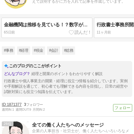
えて説明するかに力を入れて記事を作成しています。
金融機関は推移を見ている！？数字が苦手な人はどうしたらよいのか。
65日前
11ヶ月前
#事務
#経理
#税金
#会計
#総務
このブログのここがポイント
経理と開業のポイントをわかりやすく解説
行政書士や個人事業主の開業・経理に役立つ情報を紹介しています。実例
や手順解説を通じて、初心者でも理解できる内容を目指し、日常の経営や
試験対策にも役立つ知識を伝えています。
1871377
3
週間IN:
1
週間OUT:
9
月間IN:
2
26
全ての働く人たちへのメッセージ
企業の人事担当・社労士が、働く人たちへいろいろなメ