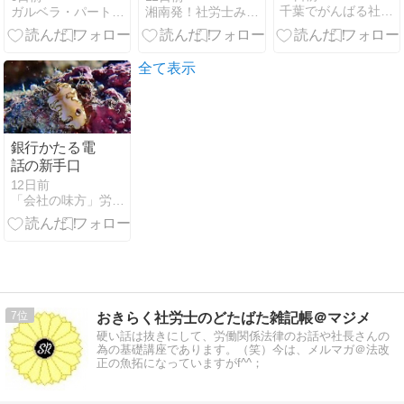
千葉でがんばる社労士ＣＦＰの奮戦記
ガルベラ・パートナーズグループQ＆Aブログ
湘南発！社労士みやざきブログ
も報告が必要
に
全て表示
銀行かたる電
話の新手口
12日前
「会社の味方」労使トラブルに強い社労士のつぶやき
7
おきらく社労士のどたばた雑記帳＠マジメ
硬い話は抜きにして、労働関係法律のお話や社長さんの
為の基礎講座であります。（笑）今は、メルマガ＠法改
正の魚拓になっていますがf^^；