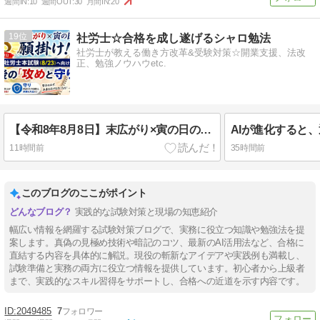
週間IN:
10
週間OUT:
30
月間IN:
20
19
社労士☆合格を成し遂げるシャロ勉法
社労士が教える働き方改革&受験対策☆開業支援、法改
正、勉強ノウハウetc.
【令和8年8月8日】末広がり×寅の日の最強吉日に願掛け！社労士本試験へ向けた最後の「攻めと守り」
11時間前
35時間前
このブログのここがポイント
実践的な試験対策と現場の知恵紹介
幅広い情報を網羅する試験対策ブログで、実務に役立つ知識や勉強法を提
案します。真偽の見極め技術や暗記のコツ、最新のAI活用法など、合格に
直結する内容を具体的に解説。現役の斬新なアイデアや実践例も満載し、
試験準備と実務の両方に役立つ情報を提供しています。初心者から上級者
まで、実践的なスキル習得をサポートし、合格への近道を示す内容です。
2049485
7