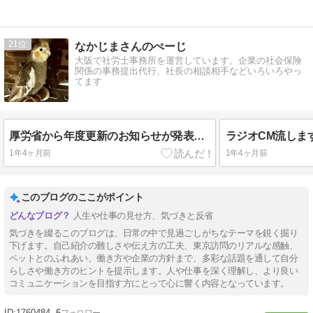
21
なかじまさんのぺーじ
大阪で社労士事務所を運営しています。企業の社会保険
関係の事務提出代行、社長の相談相手などいろいろやっ
てます
厚労省から年度更新のお知らせが発表されました
ラジオCM流しま
1年4ヶ月前
1年4ヶ月前
このブログのここがポイント
人生や仕事の見せ方、気づきと反省
気づきを綴るこのブログは、日常の中で見過ごしがちなテーマを鋭く掘り
下げます。自己紹介の難しさや伝え方の工夫、東京訪問のリアルな感触、
ペットとのふれあい、働き方や企業の方針まで、多彩な話題を通して自分
らしさや働き方のヒントを提示します。人や仕事を深く理解し、より良い
コミュニケーションを目指す方にとって心に響く内容となっています。
1760484
6