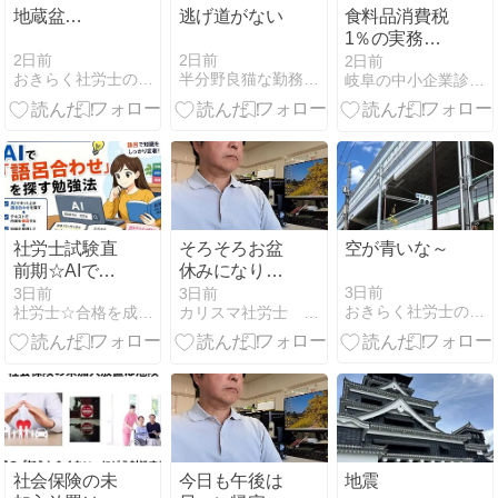
地蔵盆…
逃げ道がない
食料品消費税
1％の実務対
応。レジ・価
2日前
2日前
2日前
おきらく社労士のどたばた雑記帳2
半分野良猫な勤務社労士の憂鬱
岐阜の中小企業診断士・社会保険労務士ブログ
格設定・資金
繰りの準備
社労士試験直
そろそろお盆
空が青いな～
前期☆AIで語
休みになりま
呂合わせを探
すね～～
3日前
3日前
3日前
おきらく社労士のどたばた雑記帳2
社労士☆合格を成し遂げるシャロ勉法
カリスマ社労士 上川謙吾の軌跡
し、テキスト
～・・・・
で知識を固め
る
社会保険の未
今日も午後は
地震