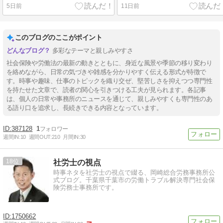
5日前
11日前
このブログのここがポイント
多彩なテーマと親しみやすさ
社会保険や労働法の最新の動きとともに、身近な風景や季節の移り変わり
を絡めながら、日常の気づきや雑感を分かりやすく伝える形式が特徴で
す。時事や趣味、仕事のトピックを織り交ぜ、堅苦しさを抑えつつ専門性
を持たせた文章で、読者の関心を引きつける工夫が見られます。各記事
は、個人の日常や事務所のニュースを通じて、親しみやすくも専門性のあ
る語り口を追求し、長続きできる内容となっています。
387128
1
週間IN:
10
週間OUT:
210
月間IN:
30
18
社労士の視点
時事ネタを社労士の視点で綴る、岡崎総合労務事務所公
式ブログ。千葉県千葉市の労働トラブル解決専門社会保
険労務士事務所です。
1750662