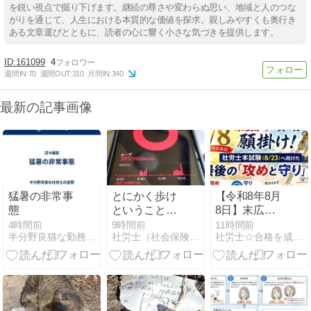
を鋭い視点で掘り下げます。継続の尊さや変わらぬ思い、地域と人のつな
がりを通じて、人生における本質的な価値を探求。親しみやすくも奥行き
ある文章運びとともに、読者の心に響く小さな気づきを提供します。
161099
4
週間IN:
70
週間OUT:
310
月間IN:
340
最新の記事画像
猛暑の非常事
とにかく歩け
【令和8年8月
態
ということで
8日】末広が
して。
り×寅の日の
4時間前
9時間前
11時間前
半分野良猫な勤務社労士の憂鬱
社労士（社会保険労務士）さんのひとり言
社労士☆合格を成し遂げるシャロ勉法
最強吉日に願
掛け！社労士
本試験へ向け
た最後の「攻
めと守り」