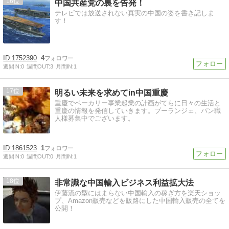
16
中国共産党の裏を告発！
テレビでは放送されない真実の中国の姿を書き記しま
す！
1752390
4
週間IN:
0
週間OUT:
3
月間IN:
1
17
明るい未来を求めてin中国重慶
重慶でベーカリー事業起業の計画がてらに日々の生活と
重慶の情報を発信していきます。ブーランジェ、パン職
人様募集中でございます。
1861523
1
週間IN:
0
週間OUT:
0
月間IN:
1
18
非常識な中国輸入ビジネス利益拡大法
伊藤流の型にはまらない中国輸入の稼ぎ方を楽天ショッ
プ、Amazon販売などを販路にした中国輸入販売の全てを
公開！