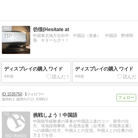
4
彷徨(Hesitate at
中国東北地方出向中 中国話（長春） 中国語 野球関
係 ギターも少々！
ディスプレイの購入 ワイド
ディスプレイの購入 ワイド
4年前
4年前
1535750
1
週間IN:
2
週間OUT:
13
月間IN:
2
5
挑戦しよう！中国語
中国留学経験者の筆者が中国語上達のコツ、留学の仕
方、現地採用事情、外資系企業（台湾系、中国系企業）
への就職の仕方、中国人との交流、中国人との仕事の仕
方までを自…