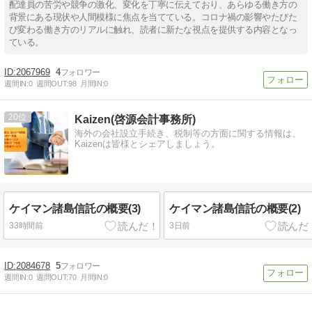
配達員の苦労や競争の激化、変化を丁寧に伝えており、あらゆる働き方の
背景にある現状や人間模様に焦点を当てている。コロナ禍の影響やたびた
び変わる働き方のリアルに触れ、読者に新たな視点を提供する内容となっ
ている。
2067969
4
週間IN:
0
週間OUT:
98
月間IN:
0
20
Kaizen(啓源会計事務所)
海外の会社設立手続き、税制等の方面に関する情報は、
Kaizenは皆様とシェアしましょう。
ケイマン諸島信託の概要(3)
ケイマン諸島信託の概要(2)
33時間前
3日前
2084678
5
週間IN:
0
週間OUT:
70
月間IN:
0