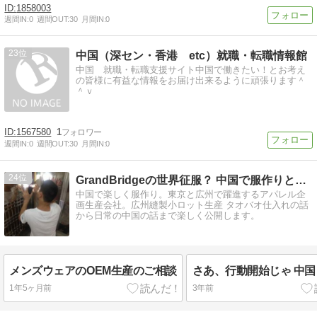
1858003
週間IN:
0
週間OUT:
30
月間IN:
0
23
中国（深セン・香港 etc）就職・転職情報館
中国 就職・転職支援サイト中国で働きたい！とお考え
の皆様に有益な情報をお届け出来るように頑張ります＾
＾ｖ
1567580
1
週間IN:
0
週間OUT:
30
月間IN:
0
24
GrandBridgeの世界征服？ 中国で服作りと仕入れ
中国で楽しく服作り。東京と広州で躍進するアパレル企
画生産会社。広州縫製小ロット生産 タオバオ仕入れの話
から日常の中国の話まで楽しく公開します。
メンズウェアのOEM生産のご相談
さあ、行動開始じゃ 中国
1年5ヶ月前
3年前