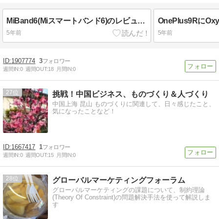
MiBand6(Miスマートバンド6)のレビュー。大きく進化したディスプレイが特徴のスマートウォッチ。バッテリー持ち以外は完璧かも
5年前
5年前
1907774
3
週間IN:
0
週間OUT:
18
月間IN:
0
27
挑戦！中国ビジネス、ものづくり＆人づくり
中国上海 昆山 ものづくりに関連して、日々感じたこと、
気になったことなど！
1667417
1
週間IN:
0
週間OUT:
15
月間IN:
0
28
グローバルマーケティングフォーラム
グローバルマーケティングの課題について、制約理論
(Theory Of Constraint)の問題解決手法を使って解説しま
す