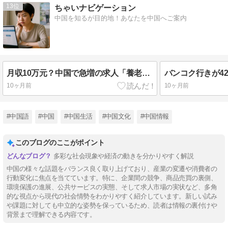
13
ちゃいナビゲーション
中国を知るが目的地！あなたを中国へご案内
月収10万元？中国で急増の求人「養老プランナー」、実態はただの営業･･･
10ヶ月前
10ヶ月前
#中国語
#中国
#中国生活
#中国文化
#中国情報
このブログのここがポイント
多彩な社会現象や経済の動きを分かりやすく解説
中国の様々な話題をバランス良く取り上げており、産業の変遷や消費者の
行動変化に焦点を当てています。特に、企業間の競争、商品売買の裏側、
環境保護の進展、公共サービスの実態、そして求人市場の実状など、多角
的な視点から現代の社会情勢をわかりやすく紹介しています。新しい試み
や課題に対しても中立的な姿勢を保っているため、読者は情報の裏付けや
背景まで理解できる内容です。