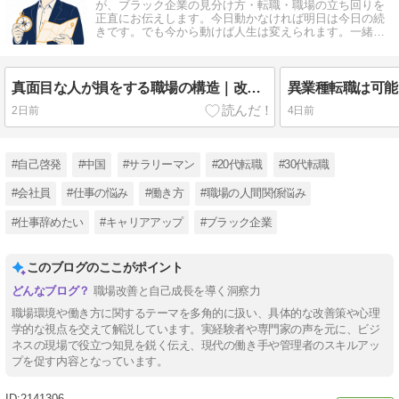
が、ブラック企業の見分け方・転職・職場の立ち回りを
正直にお伝えします。今日動かなければ明日は今日の続
きです。でも今から動けば人生は変えられます。一緒に
始めてみませんか？
真面目な人が損をする職場の構造｜改善するほど仕事が増える理由
2日前
4日前
#自己啓発
#中国
#サラリーマン
#20代転職
#30代転職
#会社員
#仕事の悩み
#働き方
#職場の人間関係悩み
#仕事辞めたい
#キャリアアップ
#ブラック企業
このブログのここがポイント
職場改善と自己成長を導く洞察力
職場環境や働き方に関するテーマを多角的に扱い、具体的な改善策や心理
学的な視点を交えて解説しています。実経験者や専門家の声を元に、ビジ
ネスの現場で役立つ知見を鋭く伝え、現代の働き手や管理者のスキルアッ
プを促す内容となっています。
2141306