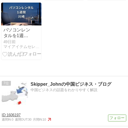
めない7日間
選択を解説
PC準備ガイド
パソコンレン
タルを1週間
だけ大阪で利
49日前
マイアイテムセレクション(仮)
用するなら？
失敗しない選
び方と活用術
を徹底解説
7
Skipper_Johnの中国ビジネス・ブログ
中国ビジネスの話題をわかりやすく解説
1606197
週間IN:
0
週間OUT:
30
月間IN:
10