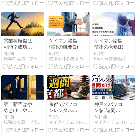
開催します
異業種転職は
ケイマン諸島
ケイマン諸島
可能？成功と
信託の概要(1)
信託の概要(1)
失敗の実体験
4日前
5日前
5日前
転職の地図｜ブラック企業を抜け出し自分で選ぶキャリアへ
啓源会計事務所の知識シェア
Kaizen(啓源会計事務所)
から学んだ片
足残しの鉄則
第二新卒はや
京都でパソコ
神戸でパソコ
めとけ・やば
ンレンタルを
ンを1週間だ
いは本当？新
1週間だけ使
け使うなら？
6日前
7日前
34日前
転職の地図｜ブラック企業を抜け出し自分で選ぶキャリアへ
マイアイテムセレクション(仮)
マイアイテムセレクション(仮)
卒約1年で転
うなら｜出
購入・中古・
職した私の答
張・学会・ホ
サブスクと比
え
テル作業を止
較して最適な