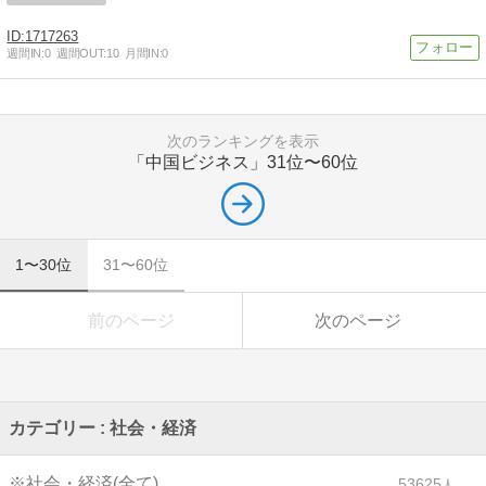
1717263
週間IN:
0
週間OUT:
10
月間IN:
0
次のランキングを表示
「中国ビジネス」
31位〜60位
1〜30位
31〜60位
前のページ
次のページ
カテゴリー : 社会・経済
※社会・経済(全て)
53625