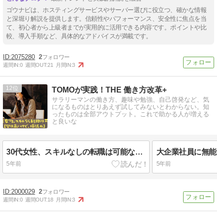
ゴウナビは、ホスティングサービスやサーバー選びに役立つ、確かな情報
と深堀り解説を提供します。信頼性やパフォーマンス、安全性に焦点を当
て、初心者から上級者までが実用的に活用できる内容です。ポイントや比
較、導入手順など、具体的なアドバイスが満載です。
2075280
2
週間IN:
0
週間OUT:
21
月間IN:
3
12
TOMOが実践！THE 働き方改革+
サラリーマンの働き方、趣味や勉強、自己啓発など、気
になるものはとりあえず試してみないとわからない。知
ったものは全部アウトプット。これで助かる人が増える
と良いな
30代女性、スキルなしの転職は可能なのか【壁は高いけど、頑張れ】
5年前
5年前
2000029
2
週間IN:
0
週間OUT:
18
月間IN:
3