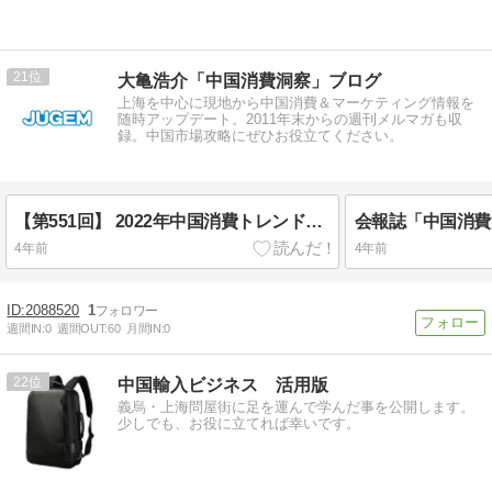
21
大亀浩介「中国消費洞察」ブログ
上海を中心に現地から中国消費＆マーケティング情報を
随時アップデート。2011年末からの週刊メルマガも収
録。中国市場攻略にぜひお役立てください。
【第551回】 2022年中国消費トレンド番付発表 ゼロコロナに翻弄された2022年の中国消費
4年前
4年前
2088520
1
週間IN:
0
週間OUT:
60
月間IN:
0
22
中国輸入ビジネス 活用版
義烏・上海問屋街に足を運んで学んだ事を公開します。
少しでも、お役に立てれば幸いです。