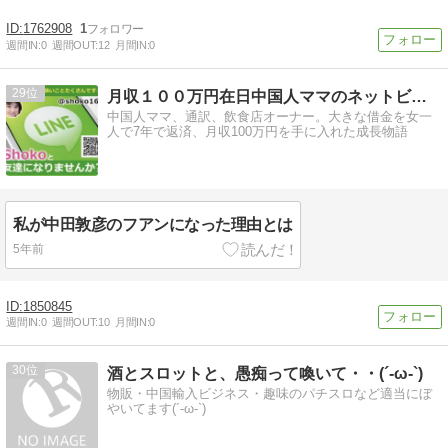
1762908
1
週間IN:
0
週間OUT:
12
月間IN:
0
29
月収１００万円在日中国人ママのネットビジネス成長日記 | …
中国人ママ、通訳、飲食店オーナー。大きな借金を女一
人で7年で返済、月収100万円を手に入れた成長物語
私が中田敦彦のフアンになった理由とは
5年前
1850845
週間IN:
0
週間OUT:
10
月間IN:
0
30
酒とスロットと、愚痴って喚いて・・(´-ω-`)
物販・中国輸入ビジネス・趣味のパチスロなど適当にぼ
やいてます(´-ω-`)