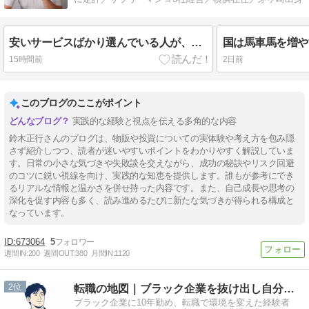
安いサービスばかり選んでいる人が、なかなか稼げない理由
15時間前
2日前
このブログのここがポイント
実践的な経験と視点を伝える多角的な内容
鈴木正行さんのブログは、物販や投資についての実体験や考え方を包み隠
さず紹介しつつ、読者が迷いやすいポイントをわかりやすく解説していま
す。日常の小さな気づきや失敗談を交えながら、成功の秘訣やリスク回避
のコツに鋭い視線を向け、実践的な知恵を提供します。誰もが参考にでき
るリアルな情報と温かさを併せ持った内容です。また、自己成長や思考の
深化を促す内容も多く、読み進めるたびに新たな気づきが得られる構成と
なっています。
673064
5
週間IN:
200
週間OUT:
380
月間IN:
1120
2
転職の地図｜ブラック企業を抜け出し自分で選ぶキャリアへ
ブラック企業に10年勤め、転職で環境を変えた経験者