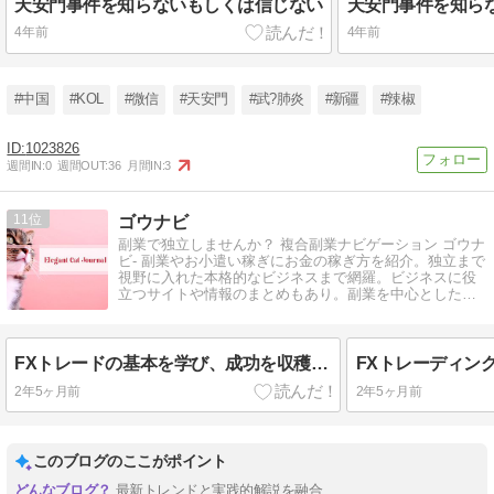
天安門事件を知らないもしくは信じない
天安門事件を知ら
4年前
4年前
#中国
#KOL
#微信
#天安門
#武?肺炎
#新疆
#辣椒
1023826
週間IN:
0
週間OUT:
36
月間IN:
3
11
ゴウナビ
副業で独立しませんか？ 複合副業ナビゲーション ゴウナ
ビ- 副業やお小遣い稼ぎにお金の稼ぎ方を紹介。独立まで
視野に入れた本格的なビジネスまで網羅。ビジネスに役
立つサイトや情報のまとめもあり。副業を中心とした総
合的なビジネスサイト。
FXトレードの基本を学び、成功を収穫するための必須ガイド
2年5ヶ月前
2年5ヶ月前
このブログのここがポイント
最新トレンドと実践的解説を融合