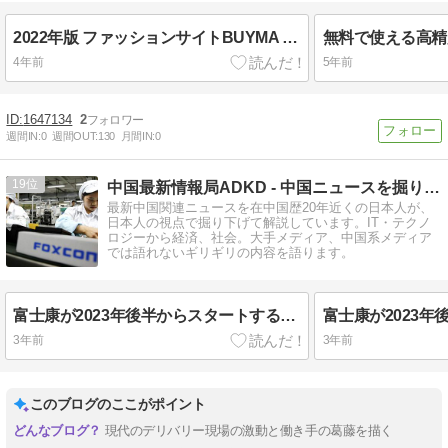
2022年版 ファッションサイトBUYMA 中国輸入ノーブランド品販売の闇
無料で使える高精
4年前
5年前
1647134
2
週間IN:
0
週間OUT:
130
月間IN:
0
19
中国最新情報局ADKD - 中国ニュースを掘り下げて解説中
最新中国関連ニュースを在中国歴20年近くの日本人が、
日本人の視点で掘り下げて解説しています。IT・テクノ
ロジーから経済、社会。大手メディア、中国系メディア
では語れないギリギリの内容を語ります。
富士康が2023年後半からスタートするApple製品の生産準備を鄭州で始める
3年前
3年前
このブログのここがポイント
現代のデリバリー現場の激動と働き手の葛藤を描く