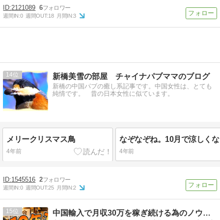
2121089
6
週間IN:
0
週間OUT:
18
月間IN:
3
14
新橋美雪の部屋 チャイナパブママのブログ
新橋の中国パブの癒し系記事です。中国女性は、とても
純情です。 昔の日本女性に似ています。
メリークリスマス鳥
4年前
4年前
1545516
2
週間IN:
0
週間OUT:
25
月間IN:
2
15
中国輸入で月収30万を稼ぎ続ける為のノウハウが学べるブログ