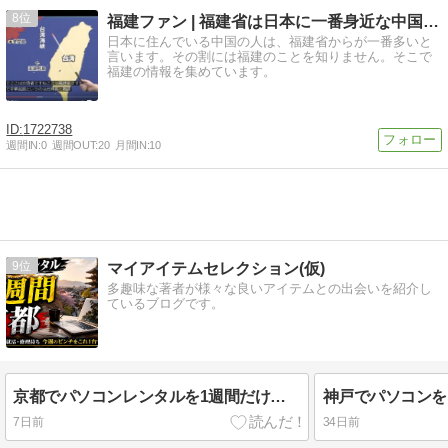
8
福建ファン | 福建省は日本に一番身近な中国です。
日本に住んでいる中国の人は、福建省からが一番多いと
言います。その割には福建のことを知りません。そこで
福建の情報を集めています。
1722738
週間IN:
0
週間OUT:
20
月間IN:
10
9
マイアイテムセレクション(仮)
多趣味な著者が様々な良いアイテムとの出会いを紹介し
ているブログです。
京都でパソコンレンタルを1週間だけ使うなら｜出張・学会・ホテル作業を止めない7日間PC準備ガイド
7日前
34日前