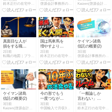
鈴木正行の在宅中国貿易
啓源会計事務所の知識シェア
Kaizen(啓源会計事務所)
かなか稼げな
い理由
真面目な人が
国は馬車馬を
ケイマン諸島
損をする職場
増やすより、
信託の概要(2)
の構造｜改善
稼ぐ人間を増
2日前
2日前
3日前
転職の地図｜ブラック企業を抜け出し自分で選ぶキャリアへ
鈴木正行の在宅中国貿易
啓源会計事務所の知識シェア
するほど仕事
やした方がい
が増える理由
い
ケイマン諸島
今の形でもう
「一般論しか
信託の概要(2)
一度つなが
言わない」と
る。NBC夏の
クレームが来
3日前
3日前
3日前
Kaizen(啓源会計事務所)
中国輸入で月収30万を稼ぎ続ける為のノウハウが学べるブログ
鈴木正行の在宅中国貿易
交流同窓会を
た。