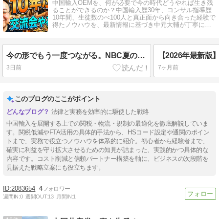
中国輸入OEMを、何が必要で今の時代どうやれば生き残
ることができるのか？中国輸入歴30年、コンサル指導歴
10年間、生徒数のべ100人と真正面から向き合った経験で
得たノウハウを、最新情報に基づき中元大輔が丁寧に解
説します。
今の形でもう一度つながる。NBC夏の交流同窓会を開催します
3日前
7ヶ月前
このブログのここがポイント
法律と実務を効率的に駆使した戦略
中国輸入を展開する上での関税・物流・規制の最適化を徹底解説していま
す。関税低減やFTA活用の具体的手法から、HSコード設定や通関のポイン
トまで、実務で役立つノウハウを体系的に紹介。初心者から経験者まで、
確実に利益を守り拡大させるための知見が詰まった、実践的かつ具体的な
内容です。コスト削減と信頼パートナー構築を軸に、ビジネスの次段階を
見据えた戦略立案にも役立ちます。
2083654
4
週間IN:
0
週間OUT:
13
月間IN:
1