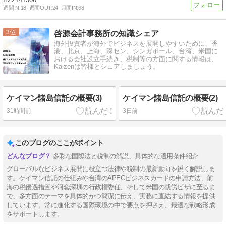
週間IN:
18
週間OUT:
24
月間IN:
68
3
啓源会計事務所の知識シェア
海外投資者が海外でビジネスを展開しやすいために、香
港、北京、上海、深セン、シンガポール、台湾、米国に
おける会社設立手続き、税制等の方面に関する情報は、
Kaizenは皆様とシェアしましょう。
ケイマン諸島信託の概要(3)
ケイマン諸島信託の概要(2)
31時間前
3日前
このブログのここがポイント
多彩な国際法と税制の解説、具体的な適用条件紹介
グローバルなビジネス展開に役立つ法律や税制の最新動向を鋭く解説しま
す。ケイマン信託の仕組みや台湾のAPECビジネスカードの申請方法、前
海の税優遇措置や河套深圳の行政権委任、そして米国の就労ビザに至るま
で、多方面のテーマを具体的かつ簡潔に伝え、実務に直結する情報を提供
しています。常に進化する国際環境の中で要点を押さえ、最適な戦略形成
をサポートします。