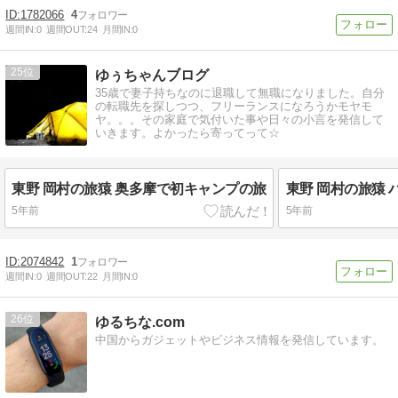
1782066
4
週間IN:
0
週間OUT:
24
月間IN:
0
25
ゆぅちゃんブログ
35歳で妻子持ちなのに退職して無職になりました。自分
の転職先を探しつつ、フリーランスになろうかモヤモ
ヤ。。。その家庭で気付いた事や日々の小言を発信して
いきます。よかったら寄ってって☆
東野 岡村の旅猿 奥多摩で初キャンプの旅
東野 岡村の旅猿 
5年前
5年前
2074842
1
週間IN:
0
週間OUT:
22
月間IN:
0
26
ゆるちな.com
中国からガジェットやビジネス情報を発信しています。