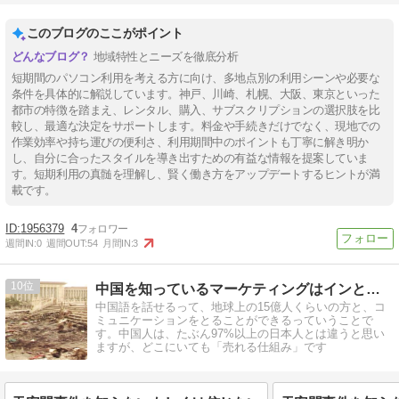
このブログのここがポイント
地域特性とニーズを徹底分析
短期間のパソコン利用を考える方に向け、多地点別の利用シーンや必要な
条件を具体的に解説しています。神戸、川崎、札幌、大阪、東京といった
都市の特徴を踏まえ、レンタル、購入、サブスクリプションの選択肢を比
較し、最適な決定をサポートします。料金や手続きだけでなく、現地での
作業効率や持ち運びの便利さ、利用期間中のポイントも丁寧に解き明か
し、自分に合ったスタイルを導き出すための有益な情報を提案していま
す。短期利用の真髄を理解し、賢く働き方をアップデートするヒントが満
載です。
1956379
4
週間IN:
0
週間OUT:
54
月間IN:
3
10
中国を知っているマーケティングはインとかアウトとか関係無い
中国語を話せるって、地球上の15億人くらいの方と、コ
ミュニケーションをとることができるっていうことで
す。中国人は、たぶん97%以上の日本人とは違うと思い
ますが、どこにいても「売れる仕組み」です