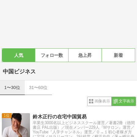
人気
フォロー数
急上昇
新着
中国ビジネス
1〜30位
31〜60位
画像表示
文字表示
1
鈴木正行の在宅中国貿易
卒業生3000名以上ビジネススクール運営／著書2冊（徳間
書店 PAL出版）／現在メンバー229人『Mサロン』運営／
YouTube『人学チャンネル』運営／０→１初心者稼ぎ方
に定評／サラリーマン→3社経営／横浜在住／茅ヶ崎出身