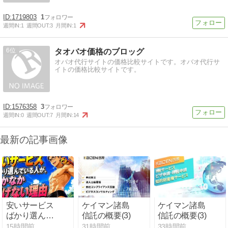
1719803
1
週間IN:
1
週間OUT:
3
月間IN:
1
6
タオバオ価格のブロッグ
オバオ代行サイトの価格比較サイトです。オバオ代行サ
イトの価格比較サイトです。
1576358
3
週間IN:
0
週間OUT:
7
月間IN:
14
最新の記事画像
安いサービス
ケイマン諸島
ケイマン諸島
ばかり選んで
信託の概要(3)
信託の概要(3)
いる人が、な
15時間前
31時間前
33時間前