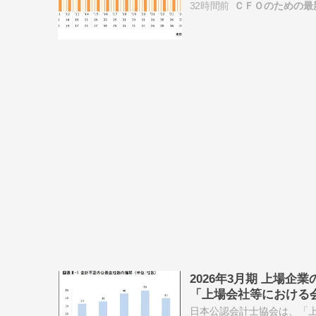
32時間前
ＣＦＯのための最
…
2026年3月期 上場企
「上場会社等における会
日本公認会計士協会は、「上