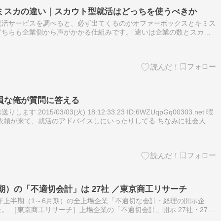
ミスカの違い｜スカウト型就活はどっちを使うべきか
就活サービスを調べると、必ず出てくるのがオファーボックスとキミス
ちらも企業側から声がかかる仕組みです。 違いは企業の数とスカウ
あります。結論から書きます。 ◆ 企業数の多さで選ぶなら → オフ
員な俺が質問に答える
します 2015/03/03(火) 18:12:33.23 ID:6WZUqpGq00303.net 暇
依頼が来て、就活のアドバイスしにいったりしてる ちなみに社会人三
(^o^)…
月期）の「不適切会計」は 27社 ／東京商工リサーチ
6年上半期（1～6月期）の全上場企業「不適切な会計・経理の開示企
。 ［東京商工リサーチ］上場企業の「不適切会計」開示 27社・27件
前年同期の3倍増 2026年上半期に不適切会計を開示した上場企業は、