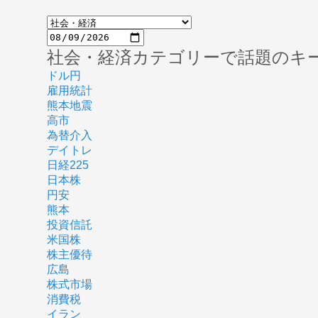
社会・経済カテゴリーで話題のキ
ドル円
雇用統計
熊本地震
高市
為替介入
デイトレ
日経225
日本株
円安
熊本
投資信託
米国株
株主優待
広島
株式市場
消費税
イラン