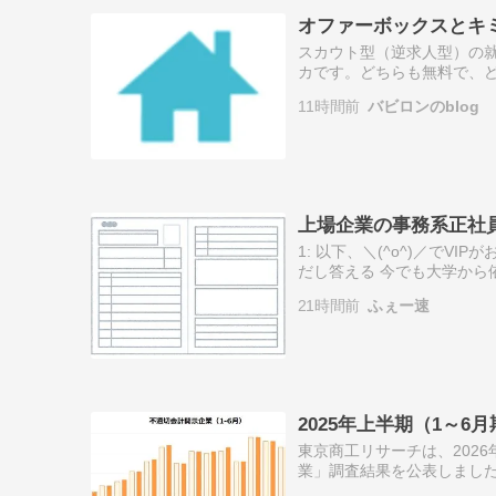
オファーボックスとキ
スカウト型（逆求人型）の
カです。どちらも無料で、ど
トの温度が分かるかどうかに
11時間前
バビロンのblog
ァーボック…
上場企業の事務系正社
1: 以下、＼(^o^)／でVIPがお送り
だし答える 今でも大学から
年目 なんかあるか 5: 以下、＼
21時間前
ふぇー速
2025年上半期（1～6
東京商工リサーチは、202
業」調査結果を公表しました
上半期は「粉飾」が12件、