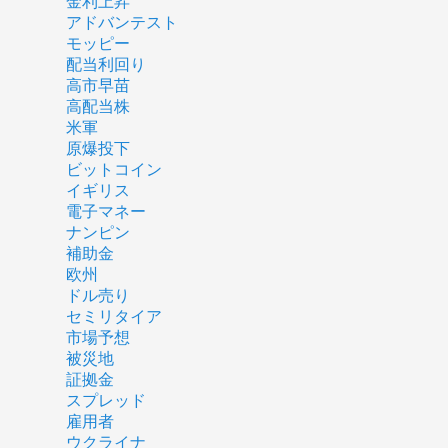
金利上昇
アドバンテスト
モッピー
配当利回り
高市早苗
高配当株
米軍
原爆投下
ビットコイン
イギリス
電子マネー
ナンピン
補助金
欧州
ドル売り
セミリタイア
市場予想
被災地
証拠金
スプレッド
雇用者
ウクライナ