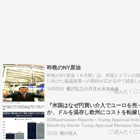
昨晩のNY原油
昨晩のNY原油（９月限）は、米国とイランの
に向けた協議進展への期待が広がる中で続落し
比４．５７ドル安の１バレル＝７５．７７ドル
34時間前
菊川弘之の月月火水木金金
た。 トランプ大統領は３日始まるとの見通し
いたイランとの交渉は「現在行われている」と
ッセント米財務長官は４日、米Ｃ…
『米国はなぜ円買い介入でユーロを売
か、ドルを温存し欧州にコストを転嫁
例の構図【土田陽介のユーラシアモニ
8/3Rasmussen Reports＜Trump Approval Inde
日米の協調介入で円相場に上限も高市
Month-by-Month Trump Approval Remains Stea
July＝トランプ大統領の支持率（月別） トラ
財政拡張で円安圧力は続く』（8/3JB
2日前
柏の住人
領の支持率は7月も安定している＞ トランプ大
土田 陽介）について