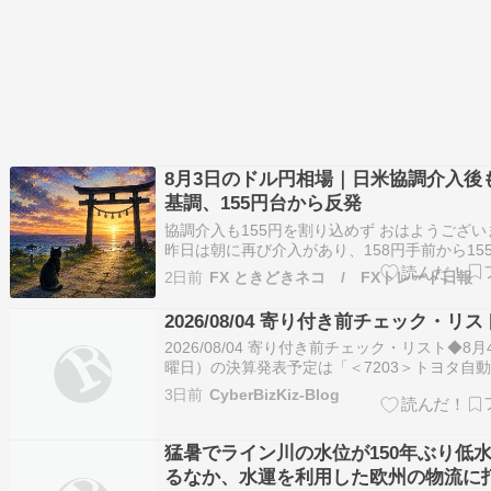
8月3日のドル円相場｜日米協調介入後
基調、155円台から反発
協調介入も155円を割り込めず おはようござい
昨日は朝に再び介入があり、158円手前から155
まで急落。 前回の介入時の安値155円03銭を
2日前
FX ときどきネコ / FXトレード日報
ことが出来ませんでした。 早速、昨日の相場
振り返っていきましょう！ 東京時間 7月31日
2026/08/04 寄り付き前チェック・リス
れた日米協…
2026/08/04 寄り付き前チェック・リスト◆8
曜日）の決算発表予定は「＜7203＞トヨタ自
ど約92件 （ココをクリック）●令和8年熊本地
3日前
CyberBizKiz-Blog
る航空機搭載合成開口レーダー観測データの公
（14:00、総務省）●大手企業の2026年春闘（
闘争）妥結…
猛暑でライン川の水位が150年ぶり低
るなか、水運を利用した欧州の物流に