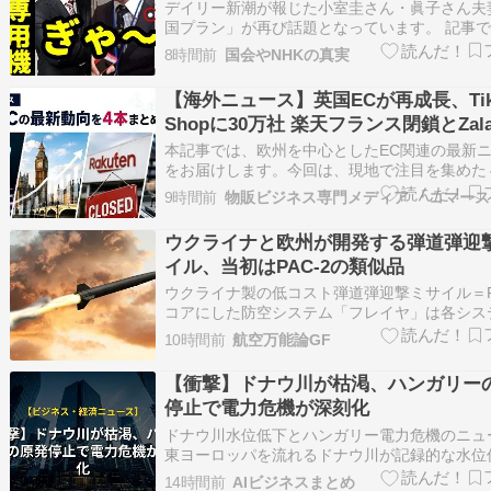
国遅れ”にも再注目 高市首相は熊本視
デイリー新潮が報じた小室圭さん・眞子さん夫
で波紋、内閣支持率も下落
国プラン」が再び話題となっています。 記事
在アメリカ・コネチカット州で暮らす夫妻が、
8時間前
国会やNHKの真実
含めた家族3人で日本へ帰国する計画を検討し
のの、プライベートジェットの利用案や日本滞
【海外ニュース】英国ECが再成長、Tik
け入れ体制などが課題となり、実…
Shopに30万社 楽天フランス閉鎖とZala
AI物流投資
本記事では、欧州を中心としたEC関連の最新
をお届けします。今回は、現地で注目を集めた
ピックを、日本のEC事業者にもわかりやすく
9時間前
す。 TikTok Shop、英国の中小企業30万社が出
ブコマースが地域を越えた販…
ウクライナと欧州が開発する弾道弾迎
イル、当初はPAC-2の類似品
ウクライナ製の低コスト弾道弾迎撃ミサイル＝FP
コアにした防空システム「フレイヤ」は各シス
合を開始した。FIRE POINTのテレフ氏も「初期
10時間前
航空万能論GF
7.xはPAC-3ではなくPAC-2に近いものになる
し、FP-7.xは安価なPAC-2 GEM-Tの類似品…
【衝撃】ドナウ川が枯渇、ハンガリー
停止で電力危機が深刻化
ドナウ川水位低下とハンガリー電力危機のニュ
東ヨーロッパを流れるドナウ川が記録的な水位
舞われており、過去の遺物であるマンモスの骨
14時間前
AIビジネスまとめ