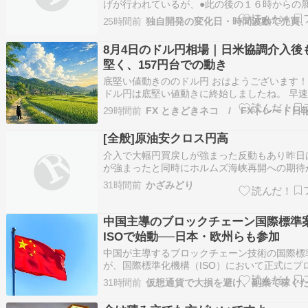
げが行われているが、●此の後の１６時からの
目です。米の大幅高から。今夜の欧州は上がる
25時間前
高。期待。１５時５５分記日経株先は、買い付
の投げが出ているか。下げて来ています。１５
8月4日のドル円相場｜日米協調介入後
記株先、６６、２９６円売りが１順…
堅く、157円台での動き
底堅い値動きののドル円 おはようございます！
ドル円は底堅い値動きに終始しましたね。 早
の相場から振り返っていきましょう！ 東京時間
29時間前
FX ときどきネコ / FXトレード日
海外市場で157円台まで戻していたドル円は、
も157円台で神経質な動き。 7月31日の日米協
[全般]原油安クロス円高
受け、158円台…
介入で大幅円買戻しが強まった反動もあり昨日
が強まったと同時にホルムズ海峡再開への期待
価格が低下したことからリスクオンが進んでク
31時間前
かざみどり
直接の買いも見られた。昨日は介入で大幅高と
の買戻しが入るとドル円は欧州時間に１５７円
で上昇。その後ベッセント財務長…
中国主導のブロックチェーン国際標準
ISOで始動──日本・欧州らも参加
中国が主導するブロックチェーン技術の国際標
が、国際標準化機構（ISO）において正式にプ
ト化されたと、8月3日に中国メディアが...
31時間前