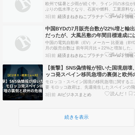
欧州で猛暑と少雨が続く中、ライン川の水位が約
ぶりの低水準となり、石炭や燃料、工業原料な
欧州の主要物流ルートに支障が生じている。 
3日前
経済まねきねこプラチナ・ゴールド情報
拠点であるドイツのカウプでは3日、水位が24
ートルまで下がった。 ドイツ連邦当局のデータ
中国BYDの7月販売台数が22%増と輸
ーリヒ工科大学（ETH…
だったが、大風呂敷の年間目標達成に
中国の電気自動車（EV）メーカー 比亜迪（BY
月の販売台数は 前年同月比＋22%と増加した。
強気で打ち出した年間販売目標の達成に向けて
3日前
経済まねきねこプラチナ・ゴールド情報
期に販売の大幅な上積みが必要となる。 1日の
ると、BYDの7月の販売台数は約42万台だった
【衝撃】SNS偽情報が招いた国境崩壊
年間販売目標…
ッコ発スペイン移民急増の裏側と欧州
モロッコ・スペイン国境の移民急増に関するニ
要 モロッコ政府は、先週発生したスペインの
ウタへの移民の急増について、デジタルプラッ
3日前
AIビジネスまとめ
ムの悪用や誤情報の拡散などが原因であると指
た。 内務省の報道官ラシッド・エル・カルフ
この事態が偶発的なものではなく…
続きを表示