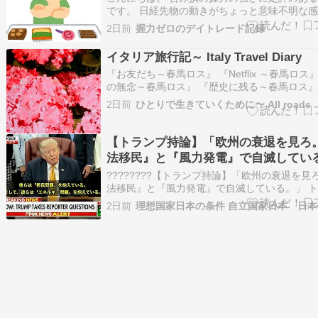
です。 日経先物の動きがちょっと意味不明な感
れでは今日のデイトレードを振り返っていきま
2日前
握力ゼロのデイトレード記録
ブログランキングに参加しています。クリック
ると嬉しいです。 2026/8/4のデイトレード 日
イタリア旅行記～ Italy Travel Diary
昨夜から乱…
『お友だち～春馬ロス』 『Netflix ～春馬ロス
の無念～春馬ロス』 『歴史に残る～春馬ロス』
者～春馬ロス』 『少年と大人～春馬ロス』 『
2日前
ひとりで生きていくために〜 All roads
三浦春馬４～春…ameblo.jp 久しぶりに海外
たが 欧州の空港は変化がありました。 EU諸国
【トランプ持論】「欧州の衰退を見ろ
法移民』と『風力発電』で自滅してい
????????【トランプ持論】「欧州の衰退を見
法移民』と『風力発電』で自滅している。」 
大統領：「ヨーロッパの現状は悲しい。 『不
2日前
と『エネルギー問題』を抱え、至る所に風車（
電）がある。 風車はただ大損して無一文にな
だ。 風車を建てる国はどこ…