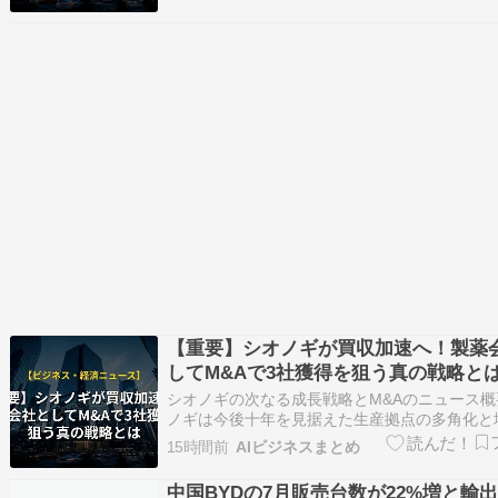
が姿を現す一方で、深刻なエネルギー危機がハ
を襲っています。 国内電力の約半分を供給す
ュ原子力発電所は、冷却水とし…
【重要】シオノギが買収加速へ！製薬
してM&Aで3社獲得を狙う真の戦略と
シオノギの次なる成長戦略とM&Aのニュース概
ノギは今後十年を見据えた生産拠点の多角化と
スクの低減を目的として、少なくとも三件の買
15時間前
AIビジネスまとめ
積極的に模索しています。 大阪に本社を置く
国での製造能力増強も検討しており、生産体制
中国BYDの7月販売台数が22%増と輸