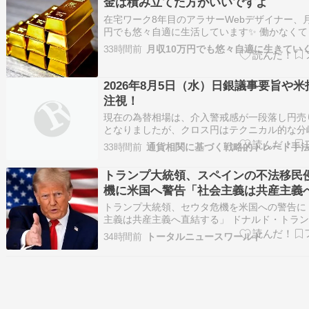
金は積み立てた方がいいですよ
在宅ワーク8年目のアラサーWebデザイナー、月
円でも悠々自適に生活しています✨ 働かなくて
に楽しくをモットーに、コツコツ真面目に資産
33時間前
月収10万円でも悠々自適に生きてい
践中です 〇私のプロフィール・月収10万円で
活できている理由は→こちら 金をもし1つも持
い人は、今からでも積…
2026年8月5日（水）日銀議事要旨や米
注視！
現在の為替相場は、介入警戒感が一段落し円売
となりましたが、クロス円はテクニカル的な分
置しており、次の動きを伺う展開です。通貨相
33時間前
の強さが続く一方、ユーロやポンドの弱さが鮮
ており、円買いや欧州 […]
トランプ大統領、スペインの不法移民
機に米国へ警告「社会主義は共産主義
する」
トランプ大統領、セウタ危機を米国への警告に
主義は共産主義へ直結する」 ドナルド・トラ
領は8月3日、スペインの国境危機を米国への警
34時間前
トータルニュースワールド
て位置づけ、政府が左派的な移民政策を採用し
何が起こりうるかを示す事例だと明言した。「
というものには非常に注意しなけ…