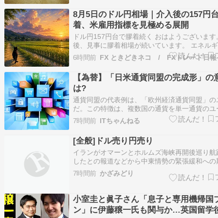
8月5日のドル円相場｜介入後の157円
着、米雇用指標を見極める展開
ドル円157円台で膠着続く おはようございます
後、見事に膠着相場が続いています。 エネル
まれば溜まるほど、次の動きがダイナミックに
6時間前
FX ときどきネコ / FXトレード日報
う。 明日に米国の雇用統計を控えているので
小動きが続きそう。 早速、昨日の相場から振
【為替】「日米通貨同盟の完成形」の
いきましょう！ 東京時間 …
は?
通貨同盟の代表例は、「欧州経済通貨同盟」の
だ。この特徴は、複数国の通貨を単一通貨のユ
一し、金融政策を担う中央銀行もECB(欧州中央
7時間前
ITちゃんねる
権限を集中させたことだろう。 続きを読む ≫
[全般]ドル売り円売り
イランがオマーンとホルムズ海峡再開後巡り航
したとの報道などから中東情勢の緊張緩和への
ドル売りが強まる中で円の売り戻しがドル円の
7時間前
かざみどり
えた。昨日の東京市場では介入への警戒感が高
円買いが先行。ドル円は１５７円３１銭まで売
ス円も下落。しかしこの日も結局…
小室圭と眞子さん「息子と専用機帰国
ン」に伊藤穣一氏も関与か…英国留学