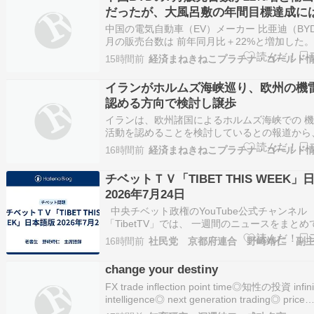
急いでいます。 テシロギ・イ…
だったが、大風呂敷の年間目標達成に
中国の電気自動車（EV）メーカー 比亜迪（BY
月の販売台数は 前年同月比＋22%と増加した。
強気で打ち出した年間販売目標の達成に向けて
15時間前
経済まねきねこプラチナ・ゴールド
期に販売の大幅な上積みが必要となる。 1日の
ると、BYDの7月の販売台数は約42万台だった
イランがホルムズ海峡巡り、欧州の機
年間販売目標…
認める方向で検討し譲歩
イランは、欧州諸国によるホルムズ海峡での 
活動を認めることを検討しているとの報道から
おける海上輸送の正常化や、米国との和平交渉
16時間前
経済まねきねこプラチナ・ゴールド
目指す合意に向けた譲歩となる可能性がある。
ではこれまで外国による機雷除去活動は認めな
チベットＴＶ「TIBET THIS WEEK」
場を繰り返し示してきた。 た…
2026年7月24日
中央チベット政権のYouTube公式チャンネル
「TibetTV」では、 一週間のニュースをまと
「TIBET THIS WEEK」が配信されています。
16時間前
社民党 京都府連合 野崎靖仁 副
は思い出したかのように不定期配信されていま
月24日のアンカーは、タシ・ツォモさんです。
change your destiny
FX trade inflection point time◎知性の投資 infini
intelligence◎ next generation trading◎ price
movements18:00 欧州連合 06月 ユーロ圏小