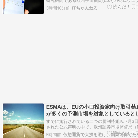
研究機関である欧州宇宙機関(ESA)の公式ウェ
が悪用され、Google検索結果に怪しいIPTVサ
3時間40分前
ITちゃんねる
宣伝する数百件のPDFファイルが表示されてい
判明 ....
ESMAは、EUの小口投資家向け取引禁
が多くの予測市場を対象としていると
ークン化された市場については●●の適
すでに施行されている二つの規制枠組み 7月3
つことになると述べました。
された公式声明の中で、欧州証券市場監督局（E
は、予測市場の基盤となる「イエス・ノ...
5時間前