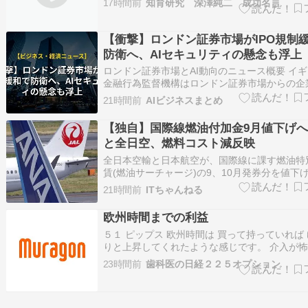
17時間前
知育研究 深澤純二 成功名言
18:00 欧州連合 06月 …
【衝撃】ロンドン証券市場がIPO規制
防衛へ、AIセキュリティの懸念も浮上
ロンドン証券市場とAI動向のニュース概要 イ
金融行為監督機構はロンドン証券市場からの企
食い止めるため、株式公開規則を簡素化しまし
21時間前
AIビジネスまとめ
方でエレクトロニック・アーツはサウジアラビ
系ファンドなどが主導するグループにより５５
【独自】国際線燃油付加金9月値下げへ
で買収され、３６年の上場歴史…
と全日空、燃料コスト減反映
全日本空輸と日本航空が、国際線に課す燃油特
賃(燃油サーチャージ)の9、10月発券分を値下
針を固めたことが5日、分かった。航空燃料の
21時間前
ITちゃんねる
減少することを反映する。7、8月発券分は北米
路線で片道6万5 ....
欧州時間までの利益
５１ ピップス 欧州時間は 買って持っていれば
りと上昇してくれたような感じです。 介入が怖
くは持てませんでした。 コツコツ稼いでいます
23時間前
歯科医の日経２２５オプション