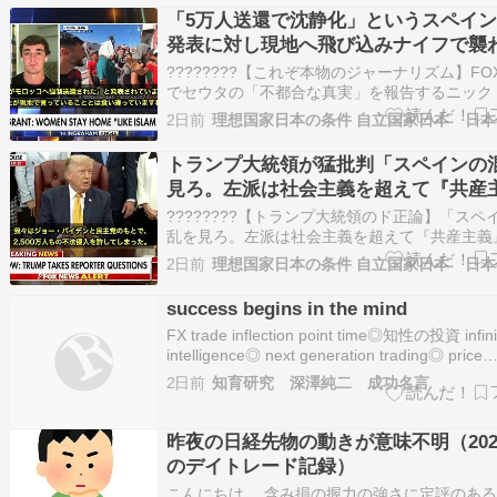
「5万人送還で沈静化」というスペイ
発表に対し現地へ飛び込みナイフで襲
けながらも調査
????????【これぞ本物のジャーナリズム】FOX
でセウタの「不都合な真実」を報告するニック
リー。「5万人送還で沈静化」というスペイン
2日前
表に対し、自ら現地へ飛び込みナイフで襲われ
らもカメラを回し続けた調査報道記者ニック・
トランプ大統領が猛批判「スペインの
ー氏。FOX N…
見ろ。左派は社会主義を超えて『共産
へ突進している」
????????【トランプ大統領のド正論】「スペ
乱を見ろ。左派は社会主義を超えて『共産主義
している。」スペインの不法越境危機（セウタ
2日前
け、トランプ大統領が猛批判。・「バイデン政
2500万人の不法移民と1万人超の殺人犯が流入
success begins in the mind
・「左派候補を選べ…
FX trade inflection point time◎知性の投資 infini
intelligence◎ next generation trading◎ price
movements18:00 欧州連合 06月 ユーロ圏生
2日前
知育研究 深澤純二 成功名言
数PPI 20:00 07/2…
昨夜の日経先物の動きが意味不明（2026/
のデイトレード記録）
こんにちは。 含み損の握力の強さに定評のあるe