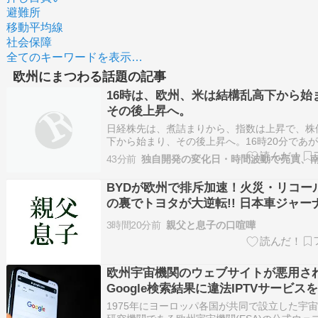
避難所
移動平均線
社会保障
全てのキーワードを表示…
欧州にまつわる話題の記事
16時は、欧州、米は結構乱高下から始
その後上昇へ。
日経株先は、煮詰まりから、指数は上昇で、株
下から始まり、その後上昇へ。16時20分であ
ています。65、711円 約200円弱高に成る。
43分前
上昇波に有りますが、目先は攻防も。16時24分
739円各国共に攻防中です。利食いも、持続も
BYDが欧州で排斥加速！火災・リコー
の裏でトヨタが大逆転!! 日本車ジャー
3時間20分前
親父と息子の口喧嘩
欧州宇宙機関のウェブサイトが悪用さ
Google検索結果に違法IPTVサービス
るPDFファイルが表示される
1975年にヨーロッパ各国が共同で設立した宇