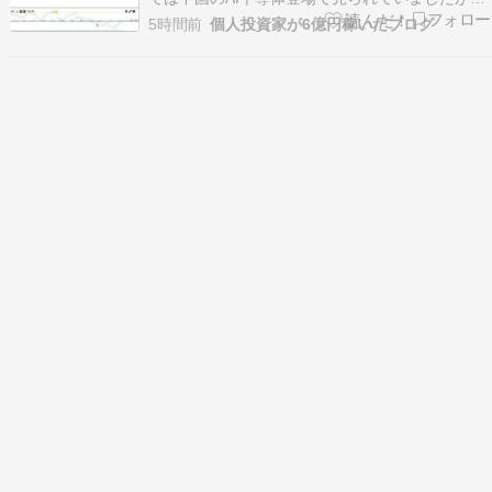
がり過ぎの押し目買いでリバウンド【RSIサイン
5時間前
個人投資家が6億円稼いだブログ
トレード】日経225 売り 67000円日経225 現在
66300円(+700円)【来週の相場】さらに押し目買
いで上がるのか？まぁとにかく…