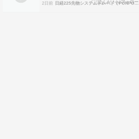
す。↓ ↓日経225先物ランキングにほんブログ村
2日前
日経225先物システムトレードでPONPON！