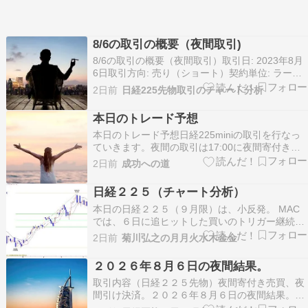
8/6の取引の概要（夜間取引)
8/6の取引の概要（夜間取引）取引日: 2023年8月
6日取引方向: 売り（ショート）契約単位: ラージ1
枚(1000倍)8/6の取引の概要夜間(17:00)に、日経
2日前
日経225先物取引のチャート分析
225先物の価格が下降すると予想し、 売り（ショ
ート）のポジションを取りました。65550円で約
本日のトレード予想
定。日経225先…
本日のトレード予想日経225miniの取引を行なっ
ていきます。夜間の取引は17:00に夜間寄付きに
成行きで買いOR売りかで注文をだします。取引
2日前
成功への道
枚数は1枚で計算しています。約定しましたら、
夜間引け(6: 00)に成行きで決済します。本日のト
日経２２５（チャート分析）
レード予想(買いOR売り)は会員様へメー…
本日の日経２２５（９月限）は、小反発。 MAC
では、６日に追ヒットした買いのトリガー継続。
LMA（６２６３０円）～ＨＭＡ（６５０９５円）
2日前
菊川弘之の月月火水木金金
を下値支持帯とした押し目買い基調。 一目均衡表
からの下値目標の、V＝６１３５０円、E＝６１１
２０２６年８月６日の夜間結果。
８００円や、３月安値～６月高値までの上昇に対
取引内容（日経２２５先物）夜間寄付き売買、夜
する３…
間引け決済。２０２６年８月６日の夜間結果。夜
間寄付き ６５５５０円で買い夜間引け ６５５３