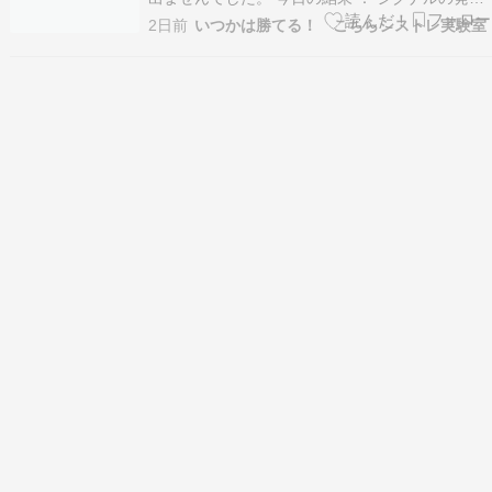
なし （すべてのシステムでシグナルの発生なし）
2日前
いつかは勝てる！ こちらシストレ実験室
今週の集計 ： ラージ -450円 ミニ -425円