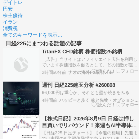
デイトレ
円安
株主優待
イラン
消費税
全てのキーワードを表示…
日経225にまつわる話題の記事
TitanFX CFD銘柄 株価指数25銘柄
［広告］当サイトはアフィリエイト広告を利用し
ています株価指数を触るとして、どの指数が選べ
るのかを見たことがなかった。銘柄の一覧と共通
2時間50分前
ナオの海外FX取引メモ
の条件を並べてみた。25銘柄ある日本のものは日
経225と東証株価指数。米国はダウ30、
週刊 日経225建玉分析 #260808
S&P500、ナスダック100、ラッセル2000、それ
66,000円は重心か、それとも壁か続きをみる
にボラ…
4時間前
ハッピーと歩く 株と先物・オプションの道
【株式日記】2026年8月9日 日経は押し
目買いでリバウンド！来週もAI半導体が
買われる展開か？
【日経225 日足チャート】【今週の相場】先週ま
では中国のAI半導体登場で売られていましたが下