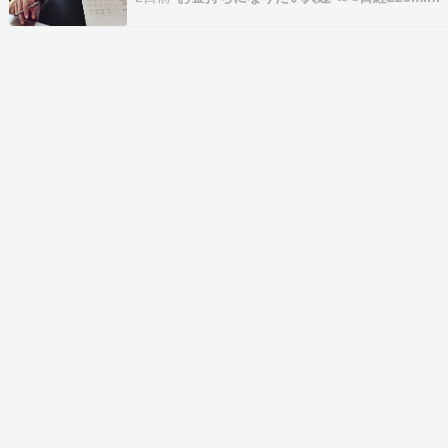
付き成行き買い65615円で約定。利益確定、ロス
カットなし(15:45)日中引け成行き決済65550円で
約定。-658…