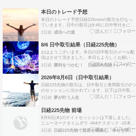
本日のトレード予想
本日のトレード予想日経225miniの取引を行なっ
ていきます。日中の取引は8:45に日中寄付きに成
行きで買いOR売りかで注文をだします。取引枚
2日前
成功への道
数は1枚で計算しています。約定しましたら、日
中引け15: 45に成行きで決済します。本日のトレ
8/6 日中取引結果（日経225先物）
ード予想(買いOR売り)は会員様へメールを…
おはようございます。本日の日中取引のメール配
信はさせて頂きました。本日もよろしくお願い致
します。8/6 日中取引結果（日経225先物）【日
3日前
勝利をつかむ！ 日経225先物トレードの秘訣
付】2026年8月6日【時刻】8: 45【取引】売り
【契約数】1枚【価格】65620円【約定】8:
2026年8月6日（日中取引結果）
45【決済】買い【価格】65550円【約…
日経225先物の取引は、日中取引と夜間取引の2つ
のセッションに分かれています。以下は日中取引
の取引結果です。日中取引日付: 2026年8月6日日
3日前
夢が叶う人生
中取引開始時刻: 8:45 買いで発注。65620円で約
定。日中取引終了時刻: 15:4565550円で決済。利
日経225先物 前場
益 -708月日中損益…
8月6日(木)のナイトセッションは下落しました。
ニューヨークタイムダウ -464ナスダック -15本日
の前場は曜日戦略買い前場の方針押し目買い昨晩
3日前
日経225先物で資産を構築し、幸せを実現するMarkのブログ
のNY市場はダウ・ナスダック、共にマイナス。