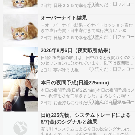
65660で成行決済結果 -180今日の日中は負けでし
2日前
日経２２５で幸せな人生
た。残念。今月の日中結果 -210応援クリックお
願い！！↓ ↓ ↓ にほんブログ村 日経２２５先物 く
オーバーナイト結果
る天 人気ブログラ…
＝オーバーナイト結果＝c)ナイトセッション寄付
きで成行売買・日中寄付きで成行決済17：00 ～
08：4565550で成行買い・65840で成行決済結果
2日前
日経２２５で幸せな人生
+290今日のオーバーナイトは勝ちでした！！今月
のオーバーナイト結果 -850応援クリックお願
2026年8月6日（夜間取引結果）
い！！↓ ↓ ↓ にほんブログ…
日経225先物の取引は、日中取引と夜間取引の2つ
のセッションに分かれています。以下は夜間取引
の取引結果です。夜間取引日付: 2026年8月6日夜
2日前
夢が叶う人生
間取引開始時刻: 17:00 買いで発注。65550円で約
定。夜間取引終了時刻: 6:0065530円で決済。利
本日の夜間予想(日経225mini)
益 -208月夜間損益…
本日の夜間予想(日経225mini)本日の夜間予想はメ
ール配信をさせて頂きました。よろしくお願いし
ます。8/6の夜間結果(日経225mini)(17:00)夜間寄
2日前
お金持ちになりたい人達へ 日経225mini
付き成行き買い65545円で約定。利益確定、ロス
カットなし(6:00)夜間引け成行き決済65550円で
日経225先物、システムトレードによる
約定。+58月…
8/7(金)のシグナルと結果
寄り引けシステムによる今日の総合シグナルは、
出ませんでした。 今日の結果 ： シグナルの発生