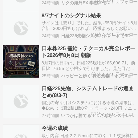
じ感覚で見ていた。数字を並べたら、そもそも桁
24時間前
リクの海外FX 学習メモ
が違った。銘柄によって水準がまるで違う代表的
な指数のスプレッドの目安を見ると、ダウが約
8/7ナイトのシグナル結果
7.9pips、S&P500が約16.4pips、日経225…
サインは【売り】でした。結果 -550円/ナイト8月
合計 -2000円宜しければ、応援よろしくお願いし
ます。↓ ↓日経225先物ランキングにほんブログ村
24時間前
日経225先物システムトレードでPONPON！
日本株225 需給・テクニカル完全レポー
ト2026年8月8日 朝版
8月7日の日中は、日経225現物が 65,606.71、前
日比 -76.55 と小幅安で引けました。見た目だけ
なら弱い一日です。ところが市場の中身を見る
25時間前
ハッピーと歩く 株と先物・オプションの道
と、TOPIXは +0.47%、グロース250は +0.44%、
プライム市場の値上がり銘柄数は 939、新高値銘
日経225先物、システムトレードの週ま
柄数は 110 …
とめ(8/3-7)
個別の寄り引けシステムにおける今週の結果は、
◆Bow ： 3戦2勝1敗0分 → ラージ -240円 ミニ
-225円 ◆Wall ： 1戦0勝1敗0分 → ラージ -210円
27時間前
いつかは勝てる！ こちらシストレ実験室
ミニ -200円（勝敗表示はラージの結果によるも
のです。） 次に、これらをまとめた全システムの
今週の成績
今週の結…
取引内容 日経２２５miniにて取引 １１枚換算に