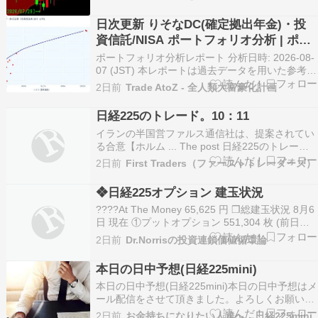
っています。 こういうのは 裁量 でやらないとシ
ステムでやると負けます。 日経225先物ランキ
日次更新 りそなDC(確定拠出年金)・投
ング 日経225ミニ先物ランキ…
資信託/NISA ポートフォリオ分析 | ポー
トフォリオ分析 [1年・3年・5年・全期
ポートフォリオ分析レポート 分析日時: 2026-08-
間] – 2026-08-07
07 (JST) 本レポートは過去データを用いた参考情
報です。投資判断はご自身の責任で行ってくださ
2日前
Trade AtoZ - 全人類大富豪化計画
い。 日次更新のポートフォリオ分析です。りそな
DC・投資信託の1年・3年・5年・全期間につい
日経225のトレード。10：11
て、効率的フロンティア／最大シャー…
イランの半国営ファルス通信社は、提案されてい
る合意【ホルム ... The post 日経225のトレー
ド。10：11 first appeared on First Traders.
2日前
First Traders（ファーストトレーダーズ）
❖日経225オプション 建玉状況
????At The Money 65,625 円 ❒総建玉状況 8月6
日 現在 ①プットオプション 551,304 枚 (前日比
増減) 8,154 枚 ????プット増加 ②コールオプシ
2日前
Dr.Norrisの投資連鎖価値循環論
ョン 282,532 枚 (前日比増減) 2,813 枚 ????コー
ル微増 ③Put+Ca…
本日の日中予想(日経225mini)
本日の日中予想(日経225mini)本日の日中予想はメ
ール配信をさせて頂きました。よろしくお願いし
ます。8/6の日中結果(日経225mini)(8:45)日中寄
2日前
お金持ちになりたい人達へ 日経225mini