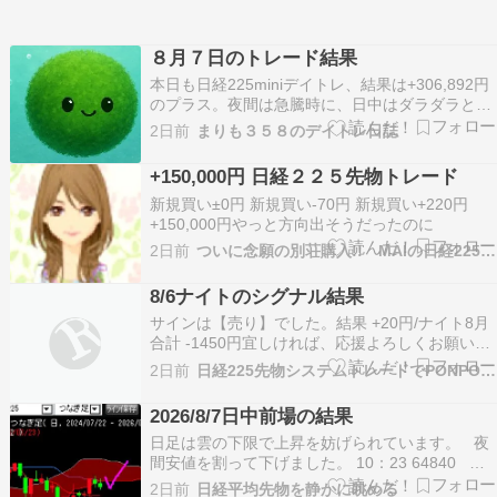
８月７日のトレード結果
本日も日経225miniデイトレ、結果は+306,892円
のプラス。夜間は急騰時に、日中はダラダラとし
た上昇トレンドで、全体的に利を積みやすい相場
2日前
まりも３５８のデイトレ日誌
だった。 エントリタイミングを間違ったトレード
もあったが、上昇トレンドの買いのみに限定した
+150,000円 日経２２５先物トレード
ことで助かる場面も多くなったように思う。 …
新規買い±0円 新規買い-70円 新規買い+220円
+150,000円やっと方向出そうだったのに
2日前
ついに念願の別荘購入!! MAIの日経225奮闘記
8/6ナイトのシグナル結果
サインは【売り】でした。結果 +20円/ナイト8月
合計 -1450円宜しければ、応援よろしくお願いし
ます。↓ ↓日経225先物ランキングにほんブログ村
2日前
日経225先物システムトレードでPONPON！
2026/8/7日中前場の結果
日足は雲の下限で上昇を妨げられています。 夜
間安値を割って下げました。 10：23 64840 買
いのサインは出ましたが、値動きが悪いので見送
2日前
日経平均先物を静かに眺める