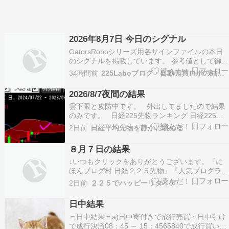
2026年8月7日 今日のシグナル
GatorsRoboシリーズ用各サインファイルの本日
のシグナルを掲載しています。 参考値として御覧
ください。 ■日経225自動売買プラットフォーム
34時間前
225Laboブログ・自動売買ロボの結果を発信
GatorsRobo >>日中 ＊ND_Balanc … 続きを読む
→
2026/8/7夜間の結果
雲下限と攻防中です。 外出してましたので結果
のみです。 日経225先物ランキング 日経225ミ
ニ先物ランキング 先物システムトレードランキン
2日前
日経平均先物を静かに眺める
グ
８月７日の結果
↓いつもクリックをありがとうございます。『に
ほんブログ村 日経２２５先物』『人気ブログラン
キングへ』今日の結果はシステム１は＋３６０円
2日前
２２５でハッピーリタイア
です。（＋１８０円×２枚）です。８月の累計は
－２４０円です。（１勝２敗０分）システム２は
日中結果
－５４０円です。８月の累計は－２９０円です。
＝日中結果＝a)日中寄付きで成行売買・日中引け
（２勝２敗０…
で成行決済08：45 ～ 15：4565840で成行買い・