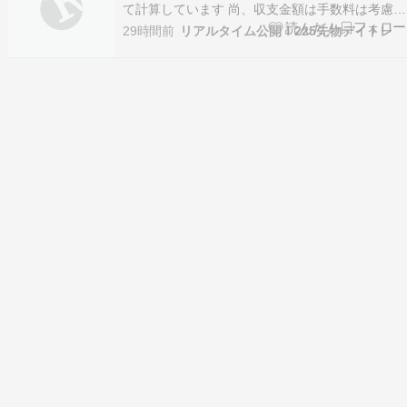
て計算しています 尚、収支金額は手数料は考慮し
ておりません。 ８月 ３日（月） ６３，６９５売
29時間前
リアルタイム公開！225先物デイトレ
⇒ 決済 ６３，７９５（－ １００)×１１枚） ６
３，７５５買 ⇒ 決済 ６３，９０５（＋ １５０)×
６枚） 決済 ６３，９０５（＋…