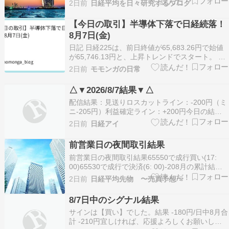
2日前
日経平均を日々研究するブログ
０円で決済結果 －２０８月の夜間結果 ＋８５０
【今日の取引】半導体下落で日経続落！
8月7日(金)
日記 日経225は、前日終値が65,683.26円で始値
が65,746.13円と、上昇トレンドでスタート。 米
国市場は、ダウやナスダック、S＆P500が揃って
2日前
モモンガの日常
下落するなど不調。イラン戦争の和平期待があり
つつも、アメリカやイスラエルのホルムズ海峡通
△▼2026/8/7結果▼△
航を審議され、原油高となる。 日…
配信結果：見送りロスカットライン：-200円（ミ
ニ-205円）利益確定ライン：+200円今日の結
果：+0円(+0円)2026年8月の累計 +450円
2日前
日経アイ
（+450,000円）※会員のお申し込みは、こちら
からお願い致します。※お問い合わせについて
前営業日の夜間取引結果
は、こちら からお願い致します。クリッ…
前営業日の夜間取引結果65550で成行買い(17:
00)65530で成行で決済(6: 00)-208月の累計結
果-14908月の日中・夜間累計結果-2280ブログラ
2日前
日経平均先物 〜売買予想〜
ンキングに参加しています。下のバナーをクリッ
クお願いします！ にほんブログ村 にほんブログ
8/7日中のシグナル結果
村 にほんブログ村 日…
サインは【買い】でした。結果 -180円/日中8月合
計 -210円宜しければ、応援よろしくお願いしま