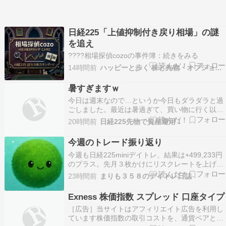
日経225「上値抑制付き戻り相場」の謎
を追え
????️相場探偵cozoの事件簿：続きをみる
14時間前
ハッピーと歩く 株と先物・オプションの道
暑すぎますｗ
今日は週末なので…というか今日もダラダラと過
ごしました。最近は暑過ぎて、買い物に行く以外
は基本ダラダラとしています。ダメだな～と思い
20時間前
日経225先物で資産運用！
つつ、そんな罪悪感が心地よかったりしますｗ比
較的パリピ派の彼女もさすがに外出率は低めです
今週のトレード振り返り
ね。そして最近あまり食欲がありません…おかげ
今週も日経225miniデイトレ、結果は+499,233円
で今夜は3日連続…
のプラス。先月３枚かけにリスクレートを上げて
から、指数関数的に利益が積み上げってきている
23時間前
まりも３５８のデイトレ日誌
のは嬉しい。 ただし、今週も１トレード
で-355,780円のドカーンを出す等、ストップロス
Exness 株価指数 スプレッド 口座タイプ
を外す、損切できない病、ナンピンなどルール…
［広告］当サイトはアフィリエイト広告を利用し
ています株価指数の取引コストを、通貨ペアと同