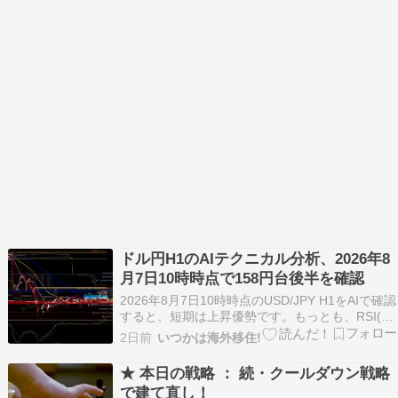
ドル円H1のAIテクニカル分析、2026年8
月7日10時時点で158円台後半を確認
2026年8月7日10時時点のUSD/JPY H1をAIで確認
すると、短期は上昇優勢です。もっとも、RSI(9)
は74.20で買われすぎ水準にあり、158.564円や
2日前
いつかは海外移住!
158.727円が上値の意識されやすい帯になりま
す。下方向では158.150円や157.573円が目安で
★ 本日の戦略 ： 続・クールダウン戦略
す。 本…
で建て直し！