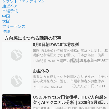
クラウドファンディング
通貨ペア
市場予想
中国
大阪
フリーランス
沖縄
方向感にまつわる話題の記事
8月9日朝のW18市場観測
米欧では株式や不動産の価格の底堅さに対し、基
礎的な市場圧力はなお重い。日本は為替・債券・
国内資産の連鎖、グローバルでは商品高と暗号資
15時間前
W18 市場圧力日記｜世界市場の圧力を読む観測メモ
産の方向感不足が併存している。
お盆休み
来週は方向感を欠いた展開となりそうだ。主要企
業の決算発表が一巡し、市場参加者がお盆休みに
入ることから、夏枯れ相場になりやすい。よって
昨日
Killer Market
金曜日に決算を発表した銘柄は板が薄いところに
注文が殺到して予想以上に株価が振れやすくな
USD/JPYは157円台後半、H1で方向感を
る。私としては好決算を発表したのに売られた銘
欠くAIテクニカル分析｜2026年8月8日5
柄に見直し買いが入…
時更新
2026年8月8日5時時点のUSD/JPYをH1中心に整