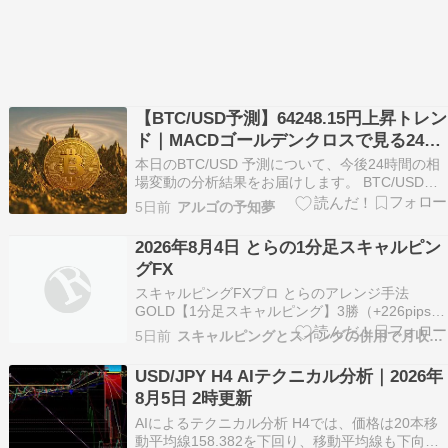
【BTC/USD予測】64248.15円上昇トレン
ド｜MACDゴールデンクロスで見る24時
間の値動き【08/05】
本日のBTC/USD 予測について、今後24時間の相
場変動の分析結果をお届けします。 BTC/USDの
24時間変動予測 予測: 横ばい 理由: 市場はレンジ
5日前
アルゴの予知夢
相場で方向感が乏しく、ボリンジャーバンドの上
限64276.9766や下限64207.9604に近づくと反発
2026年8月4日 とらの1分足スキャルピン
が見込まれます。R…
グFX
スキャルピングFXプロ とらのアレンジ手法
GOLD【1分足スキャルピング】3勝（+226pips）
3敗（-93pips）計+133pipsGOLD【通常アレンジ
5日前
スキャルピングとスイングの併用で月収800万！
手法】1勝（+160pips）0敗（-0pips）計
+160pips⇒ ※21～24時までのトレード⇒ ※とら
USD/JPY H4 AIテクニカル分析｜2026年
のアレンジ…
8月5日 2時更新
AIによるテクニカル分析 H4では、価格は20本移
動平均線158.382を下回り、移動平均線も下向き