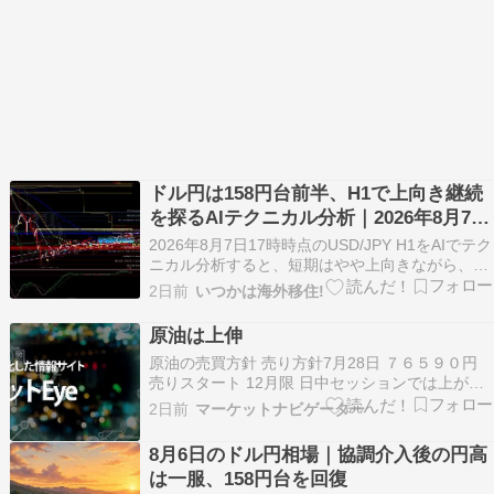
ドル円は158円台前半、H1で上向き継続
を探るAIテクニカル分析｜2026年8月7日
17時更新
2026年8月7日17時時点のUSD/JPY H1をAIでテク
ニカル分析すると、短期はやや上向きながら、方
向感はまだ強く固定されていません。注目は直近
2日前
いつかは海外移住!
高値の158.564円と、ボリンジャーバンド上限の
158.670円です。 本記事ではチャートとテクニカ
原油は上伸
ル指標をもとに、重要価格帯…
原油の売買方針 売り方針7月28日 ７６５９０円
売りスタート 12月限 日中セッションでは上がっ
たり下がったりと方向感なく取引終了。今週安値
2日前
マーケットナビゲーター
が目先底となって先月安値とのWボトム形成の足
取りになっていくのか、今週安値を割込んで下値
8月6日のドル円相場｜協調介入後の円高
模索が続くのかを見極める状況。 価格情報は15
は一服、158円台を回復
分…