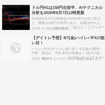
帯になります。 本記事ではチャートとテクニカル
指標をもとに、重要価格帯、移動平均線、相場の
ドル円H1は158円台前半、AIテクニカル
方向性、AIの見解を初心…
分析を2026年8月7日12時更新
2026年8月7日12時時点のUSD/JPYをH1で見る
と、価格は158円台前半にあり、短期はやや上向
きです。ただし、移動平均線は「トレンドなし」
2日前
いつかは海外移住!
で、勢いは強弱が混在しています。注目水準は、
上値が158.564円、下値が158.206円と157.678円
【デイトレ予想】8/7(金)ハイレバFXの狙
です。 本記事ではチャー…
い目！
ハイレバFXのデイトレ狙い目！ 8/7(金)の期待・
予想・見込み・予定 本日の情報は！ [本日の経済
指標]（★は重要度高） 21:30 カナダ 7月新規雇用
2日前
海外FX（ハイレバFX）をはじめました！
者数 ★ 21:30 カナダ 7月失業率 ★ 21:30 アメリ
カ 7月非農業部門雇用者数変化 ★ 21:30 アメリカ
7…