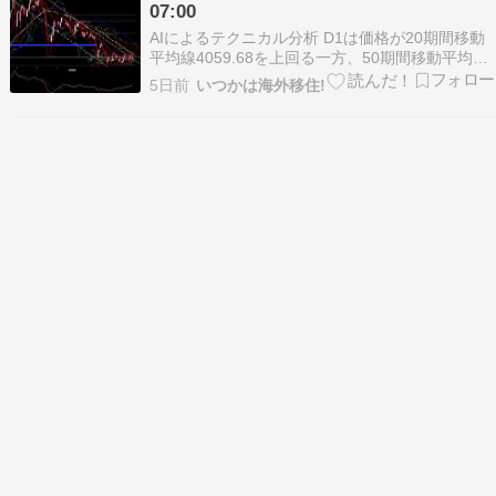
07:00
AIによるテクニカル分析 D1は価格が20期間移動
平均線4059.68を上回る一方、50期間移動平均線
4165.63、75期間4316.01、100期間4406.70、
5日前
いつかは海外移住!
200期間4489.06の下にあり、長期では下降パー
フェクトオーダー中です。ADX(14)は13.74と低
く、…