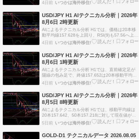
線157.577をわずかに上回る一方、50本移動平均
4日前
いつかは海外移住!
線160.837や200本移動平均線161.823の下にあ
り、中期の下向き圧力がまだ優勢です。RSI(9)は
USD/JPY H1 AIテクニカル分析｜2026年
44.52へ41.88か…
8月6日 2時更新
AIによるテクニカル分析 H1では、価格は20本移
動平均線157.628を上回り、RSI(9)も57.56へ上昇
して短期の戻り基調が見えます。一方で、
4日前
いつかは海外移住!
ADX(14)は23.18と前回25.53から低下しており、
方向感はあるものの強いトレンドへはまだ固まり
USD/JPY H1 AIテクニカル分析｜2026年
切っていません。MACD…
8月6日 1時更新
AIによるテクニカル分析 H1では、直前確定足が
陽線の包み足で、終値157.652は20本移動平均線
157.625をわずかに上回り、短期は下げ止まりを
4日前
いつかは海外移住!
試す形です。一方でADX(14)は25.53までやや低
下し、-DI 18.38が+DI 12.60を上回るため、トレ
USD/JPY H1 AIテクニカル分析｜2026年
ンド強度はま…
8月5日 8時更新
AIによるテクニカル分析 H1では、移動平均線は
20本157.642、50本157.218に対して現在値が上
にあり、短期はやや上向きです。一方で75本
5日前
いつかは海外移住!
158.062、100本159.107、200本161.415の上に
対してはまだ下にあり、中長期では上位の戻り売
GOLD-D1 テクニカルデータ 2026.08.05
り圧力が残ります…