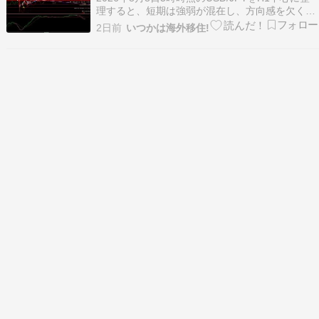
理すると、短期は強弱が混在し、方向感を欠く局
面です。157.236付近のボリンジャー下限、
2日前
いつかは海外移住!
157.612の基準線、158.046の20本移動平均線
が、今後の値動きを見るうえでの重要な目安にな
ります。 本記事ではチャートとテ…