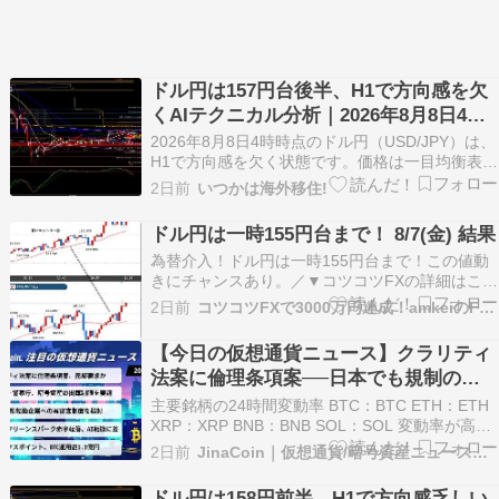
ドル円は157円台後半、H1で方向感を欠
くAIテクニカル分析｜2026年8月8日4時
更新
2026年8月8日4時時点のドル円（USD/JPY）は、
H1で方向感を欠く状態です。価格は一目均衡表の
雲の中にあり、157.296や157.087が下値の注目
2日前
いつかは海外移住!
水準になります。 本記事ではチャートとテクニカ
ル指標をもとに、重要価格帯、移動平均線、相場
ドル円は一時155円台まで！ 8/7(金) 結果
の方向性、AIの見解を初心者に…
為替介入！ドル円は一時155円台まで！この値動
きにチャンスあり。／▼コツコツFXの詳細はこち
ら▼・コツコツFX【始め方】・コツコツFX【概
2日前
コツコツFXで3000万円達成！amkeiのFXブログ！
要編】＼2026年8月7日（金）取引通貨： ユーロ
円勝敗： 1勝0敗数量： 64 Lot本日の利益： +5.0
【今日の仮想通貨ニュース】クラリティ
pips今月の合計： +25.…
法案に倫理条項案──日本でも規制の動
き相次ぐ
主要銘柄の24時間変動率 BTC：BTC ETH：ETH
XRP：XRP BNB：BNB SOL：SOL 変動率が高い
銘柄 上昇銘柄： BICO：BICO BITCOIN：
2日前
JinaCoin｜仮想通貨/暗号資産ニュース・情報メディア
BITCOIN TAKE：TAKE 下落銘柄： UDS：UDS
ESPORTS：ESPORTS CYS：C…
ドル円は158円前半、H1で方向感乏しい