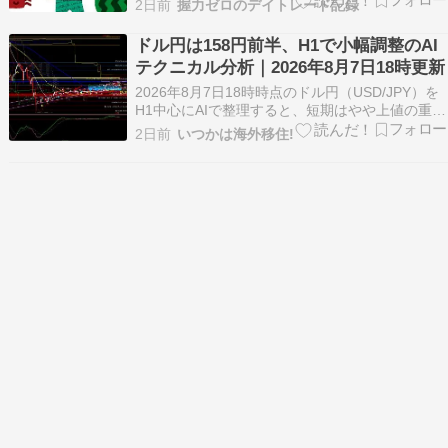
2日前
握力ゼロのデイトレード記録
返っていきましょう。 ブログランキングに参加し
ています。クリックして頂けると嬉しいです。
ドル円は158円前半、H1で小幅調整のAI
2026/8/7のデイトレード 今日も決算発表で株…
テクニカル分析｜2026年8月7日18時更新
2026年8月7日18時時点のドル円（USD/JPY）を
H1中心にAIで整理すると、短期はやや上値の重さ
がある一方で、価格は一目均衡表の雲上にあり、
2日前
いつかは海外移住!
まだ下向きに決め切る形ではありません。注目は
158.564円、158.626円、下値では158.359円や
158.092円です。 …