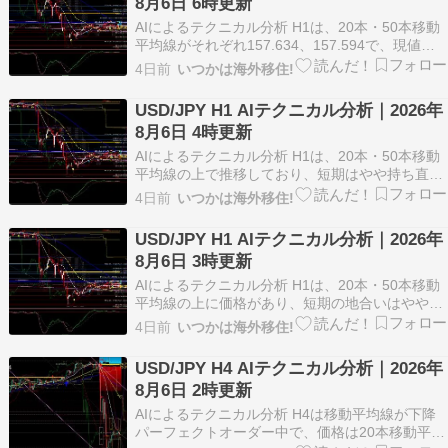
8月6日 6時更新
AIによるテクニカル分析 H1は、20本・50本移動
平均線がそれぞれ157.634、157.594で、現値
157.783付近は短期的に上回る一方、100本
4日前
いつかは海外移住!
157.998と200本160.738は上に離れており、中長
期はなお上値の重さが残ります。ADX(14)は
USD/JPY H1 AIテクニカル分析｜2026年
21.04へ上昇し…
8月6日 4時更新
AIによるテクニカル分析 H1は、20本・50本移動
平均線の上で推移しており、短期はやや持ち直し
気味ですが、移動平均線全体の状態は「トレンド
4日前
いつかは海外移住!
なし」で、強い一方向性はまだ出ていません。
ADX(14)は22.71から19.85へ低下し、DIも+DI
USD/JPY H1 AIテクニカル分析｜2026年
17.83、-DI 17.39と…
8月6日 3時更新
AIによるテクニカル分析 H1は、20本・50本移動
平均線の上に価格があり、短期の地合いはやや上
向きです。ただし、ADXは22.71とトレンド強度
4日前
いつかは海外移住!
は強すぎず、RSIは53.25へ低下しているため、上
昇の勢いは一服気味です。価格は一目均衡表の雲
USD/JPY H4 AIテクニカル分析｜2026年
の中にあり、方向感はあるものの、まだ…
8月6日 2時更新
AIによるテクニカル分析 H4は移動平均線が下降
パーフェクトオーダー中で、価格は20本移動平均