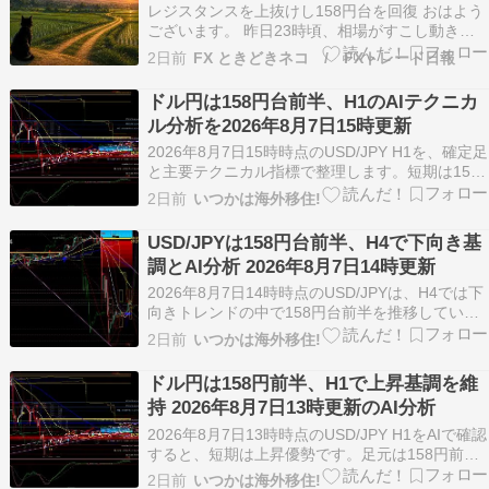
レジスタンスを上抜けし158円台を回復 おはよう
ございます。 昨日23時頃、相場がすこし動き出
しました。 介入後の上値を抑えられていた158円
2日前
FX ときどきネコ / FXトレード日報
を上抜け急騰。 介入前の高値から安値で引いたフ
ィボナッチ38.2％である158円55銭付近まで上昇
ドル円は158円台前半、H1のAIテクニカ
しています。 今日は米国の雇用統計が発…
ル分析を2026年8月7日15時更新
2026年8月7日15時時点のUSD/JPY H1を、確定足
と主要テクニカル指標で整理します。短期は158
円台前半でもみ合い寄りですが、158.564円と
2日前
いつかは海外移住!
157.844円が当面の注目水準です。上位時間足で
は方向が揃い切っておらず、H1の反応を中心に確
USD/JPYは158円台前半、H4で下向き基
認する局面です。 本記事では…
調とAI分析 2026年8月7日14時更新
2026年8月7日14時時点のUSD/JPYは、H4では下
向きトレンドの中で158円台前半を推移していま
す。直近では158.564と157.829が意識されやす
2日前
いつかは海外移住!
く、短期は戻りと押し目のどちらが優勢かを見極
める局面です。 本記事ではチャートとテクニカル
ドル円は158円前半、H1で上昇基調を維
指標をもとに、重要価格帯、移…
持 2026年8月7日13時更新のAI分析
2026年8月7日13時時点のUSD/JPY H1をAIで確認
すると、短期は上昇優勢です。足元は158円前半
で推移し、158.564円、158.742円が上値の注目
2日前
いつかは海外移住!