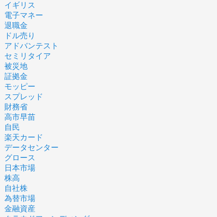
イギリス
電子マネー
退職金
ドル売り
アドバンテスト
セミリタイア
被災地
証拠金
モッピー
スプレッド
財務省
高市早苗
自民
楽天カード
データセンター
グロース
日本市場
株高
自社株
為替市場
金融資産