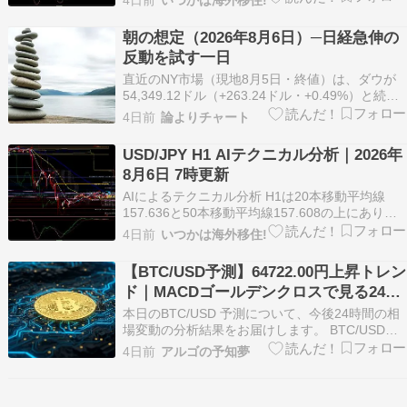
4日前
いつかは海外移住!
短期は小幅に底堅い動きです。一方で、ADX(14)
は16.65へ低下し、+DI 18.92と-DI 17.67の差も…
朝の想定（2026年8月6日）─日経急伸の
反動を試す一日
直近のNY市場（現地8月5日・終値）は、ダウが
54,349.12ドル（+263.24ドル・+0.49%）と続伸
した一方、ナスダック総合は26,363.44ポイント
4日前
論よりチャート
（−221.55ポイント・−0.83%）と反落し、方向感
が […]
USD/JPY H1 AIテクニカル分析｜2026年
8月6日 7時更新
AIによるテクニカル分析 H1は20本移動平均線
157.636と50本移動平均線157.608の上にあり、
短期は小幅に上向きですが、移動平均線全体は
4日前
いつかは海外移住!
「トレンドなし」で強い一方向感は出ていませ
ん。ADX(14)は18.69で1本前の21.04から低下
【BTC/USD予測】64722.00円上昇トレン
し、+DI 21.83と-DI…
ド｜MACDゴールデンクロスで見る24時
間の値動き【08/06】
本日のBTC/USD 予測について、今後24時間の相
場変動の分析結果をお届けします。 BTC/USDの
24時間変動予測 予測: 横ばい 理由: 市場はレンジ
4日前
アルゴの予知夢
相場であり、価格はサポート64702.57とレジスタ
ンス64804.00の間で推移する見込み。ボリンジャ
ーバンドの上限に接触…