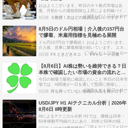
おはようございます。昨日のＮＹ株式市場は反
落。月初からの過熱気味な上昇による利確バイア
スの高まり、停戦ムードを好感されてきた中東情
3日前
Ｓ教授！次はどの株買えばいいですか？！
勢の悪化などを背景に売り優勢で寄り付くと、引
けにかけても「原油高・金利高・株安」の構図で
8月5日のドル円相場｜介入後の157円台
経過。個別でユナイテッドヘルス、セールスフォ
で膠着、米雇用指標を見極める展開
ース、ボーイングな…
ドル円157円台で膠着続く おはようございます。
介入後、見事に膠着相場が続いています。 エネル
ギーが溜まれば溜まるほど、次の動きがダイナミ
3日前
FX ときどきネコ / FXトレード日報
ックになりそう。 明日に米国の雇用統計を控えて
いるので、今日も小動きが続きそう。 早速、昨日
【8月6日】AI株は勢いを維持できる？日
の相場から振り返っていきましょう！ 東京時間
本株で確認したい市場の資金の流れと注
…
目テーマ【株・デイトレ】
今日の相場で最初に確認したいこと 昨日の日本市
場では、AI関連が一日を通して堅調に推移し、市
場の中心テーマとして存在感を見せました。 半導
3日前
何も持っていない無職が人生を豊かにするまで
体関連は寄り付き後に方向感の乏しい動きとなり
ましたが、半導体製造装置関連はしっかりと買わ
USD/JPY H1 AIテクニカル分析｜2026年
れ、テーマによって強弱が分かれる展開となりま
8月6日 8時更新
した。 …
AIによるテクニカル分析 H1では、価格は20本・
50本移動平均線の上にあり、20本と50本の傾き
もそれぞれ1.1 pips/本、1.0 pips/本と上向きで、