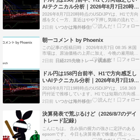
AIテクニカル分析｜2026年8月7日20時更
新
2026年8月7日20時時点のUSD/JPYは、H1で方向
感を欠く一方、直近はやや下押し気味の流れで
す。注目は158.388の20本移動平均線、158.274
2日前
いつかは海外移住!
の下限バンド、158.192の過去20本最安値で、こ
れらの近辺で値動きがどう反応するかが焦点にな
朝一コメント by Phoenix
ります。 本記事ではチャ…
この記事の投稿日時：2026年8月7日 08:35 米国
市場は、原油価格の上昇に加え、今晩の雇用統計
を控えたポジション調整の売りが優勢となり、6
2日前
日経225先物トレード倶楽部
営業日ぶりに反落。短期的にはリスクイベント前
の利益確定の色合いが強く、方向感はやや後退し
ドル円は158円台前半、H1で方向感乏し
ています。 こうした中、日本市場では、TOPI…
いAIテクニカル分析｜2026年8月7日19時
更新
2026年8月7日19時時点のUSD/JPYは、158.369
円付近で推移しています。H1では短期の方向感は
弱く、158.383円の20本移動平均線と158.247円
2日前
いつかは海外移住!
のボリンジャーバンド下限がまず意識されます。
上位足ではH4は上向き要素が残る一方、D1は移
決算発表で荒ぶるけど（2026/8/7のデイ
動平均線との位置関係が…
トレード記録）
こんにちは。 含み損の握力の強さに定評のある
epsomです。 今日も決算発表で株価が荒ぶって
おりました。 それでは今日のデイトレードを振り