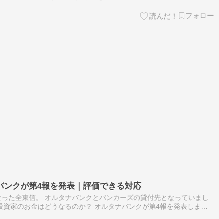
バンクが第4報を発表｜評価できる対応
った全東信。 オルタナバンクとバンカーズの貸付先となっていまし
投資家のお金はどうなるのか？ オルタナバンクが第4報を発表しまし
くのか？！ 安全性が高い業者もあります。 ソシャレン、不動産クラフ