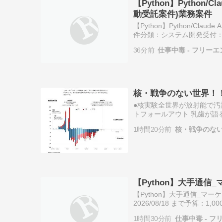
【Python】Python
動受託案件)業務案件
【Python】Python/C
件分類：システム開発受付：2026
んにちは！クラウドワークス
36分前
仕事中毒 - フリー
核・戦争のない世界！
●核実験全世界が放射能で汚染
トフォールアウト 乳歯が語
ト予告編核実験の人体実験
1時間20分前
核・戦争のな
と今…
【Python】大手通
【Python】大手通信_マ
2026/08/18 まで予算：1
ス テック事務局です。 「
1時間30分前
仕事中毒 - フ