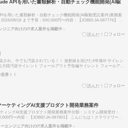
/Claude APIを用いた書類解析・自動チェック機能開発(AI駆
laude APIを用いた書類解析・自動チェック機能開発(AI駆動受託案件)業務案
/08/18 まで予算：500,000円〜内容：【JOBID:JA-087776】 こ
 テック事務局です。…
エンジニア向けのIT求人案件を掲載中 -
！
され、今でも汚染されている！！ 放射線を浴びたX年後III サイレン
る大陸汚染サイレント フォールアウト予告編サイレント フォールアウ
クラウドファンディングサイト公式HP（スケジュールをクリックする
い世界！！
信_マーケティングAI支援プロダクト開発業務案件
ーケティングAI支援プロダクト開発業務案件分類：システム開発受付：
,000,000円〜内容：【JOBID:JA-087801】 こんにちは！クラウドワーク
クラウドワークス テック」は株式会社ク…
リーエンジニア向けのIT求人案件を掲載中 -