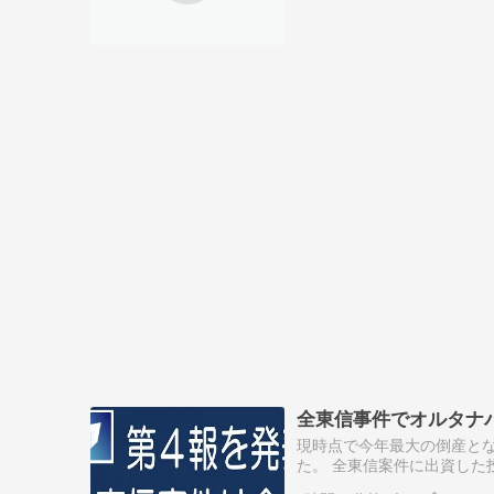
全東信事件でオルタナ
現時点で今年最大の倒産とな
た。 全東信案件に出資した
た。 タロウさん 事態は動