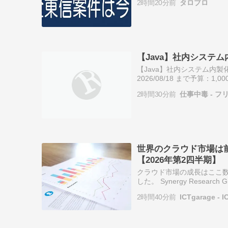
2時間20分前
タロブロ
ァン、全業…
【Java】社内システ
【Java】社内システム内
2026/08/18 まで予算：1
ス テック事務局です。 「
2時間30分前
仕事中毒 - フ
世界のクラウド市場は前
【2026年第2四半期】
クラウド市場の成長はここ数
した。 Synergy Rese
ビス市場は四半期ベースで1
2時間40分前
ICTgarage 