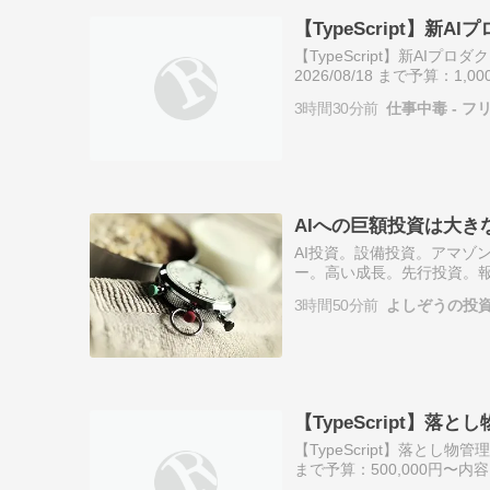
【TypeScript】
【TypeScript】新A
2026/08/18 まで予算：1
ス テック事務局です。 「
3時間30分前
仕事中毒 - フ
AIへの巨額投資は大
AI投資。設備投資。アマゾ
ー。高い成長。先行投資。
3時間50分前
よしぞうの投
【TypeScript】落
【TypeScript】落とし物
まで予算：500,000円〜内容
局です。 「クラウドワーク