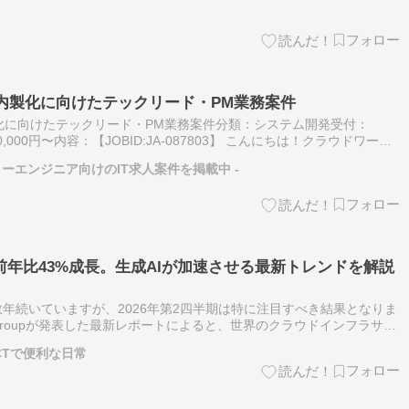
ム内製化に向けたテックリード・PM業務案件
製化に向けたテックリード・PM業務案件分類：システム開発受付：
,000,000円〜内容：【JOBID:JA-087803】 こんにちは！クラウドワーク
クラウドワークス テック」は株式会社クラウド…
リーエンジニア向けのIT求人案件を掲載中 -
年比43%成長。生成AIが加速させる最新トレンドを解説
年続いていますが、2026年第2四半期は特に注目すべき結果となりま
arch Groupが発表した最新レポートによると、世界のクラウドインフラサー
,430億ドル（約21兆円規模）に達し、前年同期比…
- ICTで便利な日常