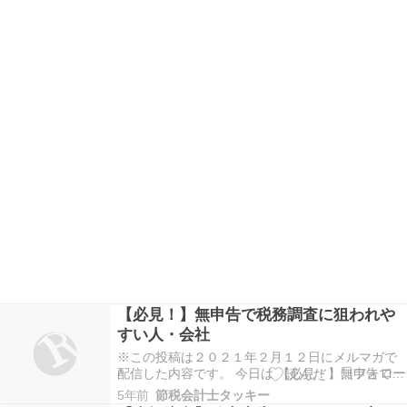
【必見！】無申告で税務調査に狙われや
すい人・会社
※この投稿は２０２１年２月１２日にメルマガで
配信した内容です。 今日は 【必見！】無申告で税
務調査に狙われやすい人・会社 についてお話した
5年前
節税会計士タッキー
いと思います。 税務署の調査力はとても高いで