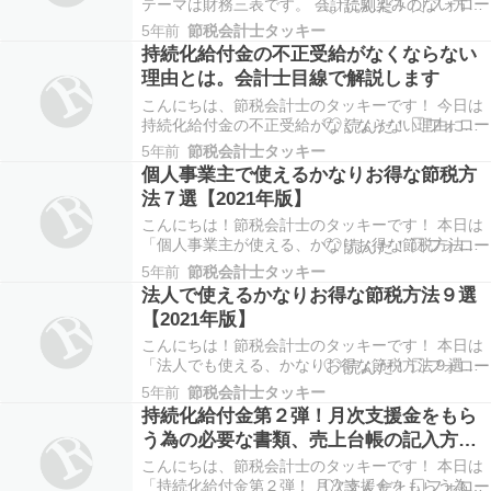
テーマは財務三表です。 会計に馴染みのない方に
もわかるように、 重要な点に絞って、出来るだけ
5年前
節税会計士タッキー
簡潔にまとめてお話していきます。 財務三表、な
持続化給付金の不正受給がなくならない
んとなく聞いたことはある、 一般常識みたいだか
理由とは。会計士目線で解説します
ら勉強しないといけないと思っていても 「勉強す
る時…
こんにちは、節税会計士のタッキーです！ 今日は
持続化給付金の不正受給がなくならない理由につ
いて、 節税会計士タッキーが会計士の目線からお
5年前
節税会計士タッキー
話します。 営業自粛や時短営業、その他新型コロ
個人事業主で使えるかなりお得な節税方
ナウイルスの感染症拡大により、 多くの事業主が
法７選【2021年版】
売上が減少し事業の継続が困難になっています。
そのよ…
こんにちは！節税会計士のタッキーです！ 本日は
「個人事業主が使える、かなりお得な節税方法７
選【2021年版】」 についてランキング形式で発表
5年前
節税会計士タッキー
していきたいと思います！ 税金かなり多く取られ
法人で使えるかなりお得な節税方法９選
てる、って感じることありますよね。 日本では所
【2021年版】
得税が最大で４５％もとられ、ここからさらに ・
…
こんにちは！節税会計士のタッキーです！ 本日は
「法人でも使える、かなりお得な節税方法９選
【２０２１年版】」 についてランキング形式で発
5年前
節税会計士タッキー
表していきたいと思います！ 事業が順調に伸びて
持続化給付金第２弾！月次支援金をもら
法人化したけど、 節税については何から取り組ん
う為の必要な書類、売上台帳の記入方法
でいいか分からない。 いつも決算期が来て利益が
など詳しく解説します
出たら …
こんにちは、節税会計士のタッキーです！ 本日は
「持続化給付金第２弾！ 月次支援金をもらう為の