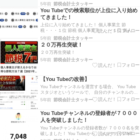
選【2021年版】」 についてお話します。 サラリ
5年前
節税会計士タッキー
ーマンの方の中には手取り収入しか見ていない。
You Tubeでの検索順位が上位に入り始め
という方や、 どれだけ税金がかかっているか分か
てきました！
らないけど、 節税ができるなら自分も節税をした
い…
上位に入り始めてきました！ 個人事業主 節
税・・・１位 節税 個人事業主・・・１位 個人事
業主 確定申告・３位 個人事業主 税金・・・３位
5年前
節税会計士タッキー
節税対策・・・・・・・３位 節
２０万再生突破！
税・・・・・・・・・４位 けっこう大きめなワー
２０万再生突破！
ドで１位とれたのと、 「節税」という超ビッグワ
ードで ４位に食…
5年前
節税会計士タッキー
【You Tubeの改善】
You Tubeチャンネルを運営する場合、 You Tube
スタジオというツールで、 自分のチャンネルの分
析ができます。 そして、You Tubeがわざわざ
5年前
節税会計士タッキー
「この動画はクリック率が高いので良い」 「この
動画はクリック率が低いから改善が必要」 「タイ
You Tubeチャンネルの登録者が７０００
トルやサムネイルの改善が効果…
人を突破しました！
You Tubeチャンネルの登録者数が ７０００名を突
破しました！ You Tubeから、 メルマガやLINEに
も登録があるので、 とてもありがたいです＾＾