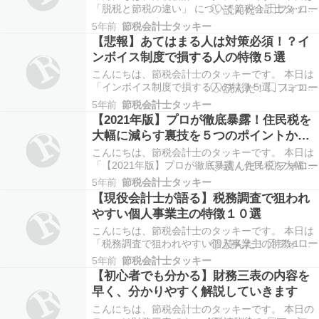
「脱税と節税の違い」 について節税会計士タッキ
ーが専門家としての視点でお話します。 【節税し
5年前
節税会計士タッキー
たい！】【脱税との違いは？】【脱税は逮捕され
【悲報】あてはまる人は対策必須！？イ
る？】 事業をしている方には、 税金の負担が重い
ンボイス制度で損する人の特徴５選
から節税したい！ でもどこから脱税になるのか？
脱…
こんにちは、節税会計士のタッキーです。 本日は
「インボイス制度で損する人の特徴５選」 につい
てお話します。 【インボイス制度】【損するって
5年前
節税会計士タッキー
聞いた】【どういうこと？】 インボイス制度で フ
【2021年版】プロが徹底暴露！住民税を
リーランスや個人事業主が損するって聞いたけど
大幅に減らす裏技を５つのポイントから
そももそもインボイス制度って何？ 損するってど
徹底解説します
う…
こんにちは、節税会計士のタッキーです。 本日は
「【2021年版】プロが徹底暴露！住民税を大幅に
減らす裏技を５つのポイントから徹底解説！」 に
5年前
節税会計士タッキー
ついてお話します。 手取りを増やしたいけど住民
【現役会計士が語る】税務調査で狙われ
税も節税出来るの？ できるとしたらどんな方法が
やすい個人事業主の特徴１０選
あるの？ と疑問に思っている人も多いと思いま
す…
こんにちは、節税会計士のタッキーです。 本日は
「税務調査で狙われやすい個人事業主の特徴１０
選！」 についてお話します。 事業をはじめてまだ
5年前
節税会計士タッキー
税務調査を受けたことはないけど、 税務調査って
【初心者でも分かる】財務三表の内容を
怖そう、間違ってたら逮捕されるの？ どんな人が
早く、分かりやすく解説していきます
税務調査で狙われやすいの？ と疑問に思っている
人も…
こんにちは、節税会計士のタッキーです。 本日の