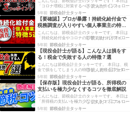
こんにちは、節税会計士のタッキーです！ 本日は
「コロナ増税に対策するべき３つのポイント」 に
ついてお話します。 【コロナ増税】【本当に増税
5年前
節税会計士タッキー
される？】【対策は？】 ニュースでコロナ増税と
【要確認】プロが暴露！持続化給付金で
聞いたりして、 今後本当に増税がされるの？ と心
税務調査が入りやすい個人事業主の特徴
配になっている方や もし増税されるならどんな対
５選！
策…
こんにちは、節税会計士のタッキーです。 本日は
「持続化給付金やコロナの影響で狙われやすくな
る個人事業主の特徴５選！」 についてお話しま
5年前
節税会計士タッキー
す。 【持続化給付金】【もらったら狙われる？】
【現役会計士が語る】こんな人は損をす
【コロナの影響は？】 この動画を見ている方の中
る！税金で失敗する人の特徴７選
には、 持続化給付金をもらったら税務調査がくる
の？ コ…
こんにちは節税会計士タッキーです。 本日は、税
金で損をしてしまう人の特徴を、 節税会計士タッ
キーが会計士の目線でお話します。 【税金】【失
5年前
節税会計士タッキー
敗したくない】【どうしたらいい？】 個人事業主
【保存版】現役会計士が語る、所得税の
や法人化した経営者の方の中には、 税金で失敗し
支払いを極力少なくするコツを徹底解説
たくない。 税金で損をしないためにはどうしたら
よい…
こんにちは、節税会計士のタッキーです。 本日は
「所得税の支払いを極力少なくするコツについ
て」 現役会計士が徹底して解説していきます。
5年前
節税会計士タッキー
【所得税高い】【減らせない？】【コツは？】 サ
ラリーマン、個人事業主、会社経営者、 いろいろ
な働き方がありますがどの働き方でも所得税は必
ず取られま…