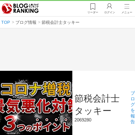
リーダー
ログイン
メニュー
TOP
ブログ情報
節税会計士タッキー
ブ
節税会計士
ロ
グ
タッキー
を
報
2069280
告