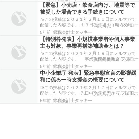
にお金を残す方法と、 社会保険料の削減について
【緊急】小売店・飲食店向け、地震等で
のお話です。 まず、会社のお金を増やすために
被災した場合できる手続きについて
は、 しっかりと売上をあげて、利益を残す必要が
ありま…
※この投稿は２０２１年２月１５日にメルマガで
配信した内容です。 １３日の午後１１時８分頃、
宮城県と福島県で震度６強を 観測する地震があり
5年前
節税会計士タッキー
ました。 被災された皆様には、 心からお見舞い申
【特別枠発表】小規模事業者や個人事業
し上げます。 まだまだ余震が続くかもしれない と
主も対象、事業再構築補助金とは？
のことです。 大変ですが気をつけて過ごしてい
き…
※この投稿は２０２１年２月１９日にメルマガで
配信した内容です。 「事業再構築補助金って聞い
たことありますか？」 先日情報が経済産業省から
5年前
節税会計士タッキー
発表され、 ウェブ上でも話題になっていますね。
中小企業庁 発表】緊急事態宣言の影響緩
小規模事業者や個人事業主も対象です＾＾ どれく
和に係る一時支援金の概要について
らいの金額が補助されるかは、 リンク先で確認く
ださ…
※この投稿は２０２１年２月１７日にメルマガで
配信した内容です。 先日中小企業庁から、 以下の
発表がありました。 【緊急事態宣言の影響緩和に
5年前
節税会計士タッキー
係る 一時支援金の概要について】 ・給付金の上限
や計算方法 ・給付対象となるポイント２点 ・具体
的な対象事例 ・保存すべき証拠書類 ・申請から…