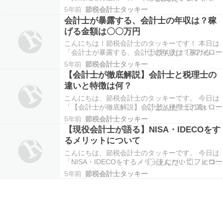
必要な書類、売上台帳の記入方法 について詳しく
5年前
節税会計士タッキー
解説します。 ２０２１年の４月末に、経済産業省
会計士が暴露する、会計士の年収は？稼
から、 月次支援金の概要、正式には 「緊急事態措
げる金額は〇〇万円
置又はまん延防止等重点措置の 影響緩和に係る
月…
こんにちは！節税会計士のタッキーです！ 本日は
「会計士が暴露する、会計士の年収は？稼げる金
額は〇〇万円」 についてお話したいと思います。
5年前
節税会計士タッキー
公認会計士試験、 受かるのが難しいってことは何
【会計士が徹底解説】会計士と税理士の
となく知っているけど、 実際に受かった後ってど
違いと特徴は何？
うなの？ 難しい試験を突破する価値はあるの？ 受
か…
こんにちは、節税会計士のタッキーです。 今日は
「【会計士が徹底解説】会計士と税理士の違いと
特徴は何？」 についてお話します。 会計系の最難
5年前
節税会計士タッキー
関の資格とされている、 公認会計士と税理士の資
【現役会計士が語る】NISA・IDECOをす
格。 今どちらの試験を受けようか悩んでいる方は
るメリットについて
「どちらの方が自分に向いているか？」 気にな
り…
こんにちは、節税会計士のタッキーです。 今日は
「NISA・IDECOをするメリットについて」 につい
てお話します。 NISAやiDeCoって聞いたことある
5年前
節税会計士タッキー
けど、良くわからない。 制度は知っているけど、
具体的にどんなメリットがあるのか分からない。
そんな方も多いと思います。 この…