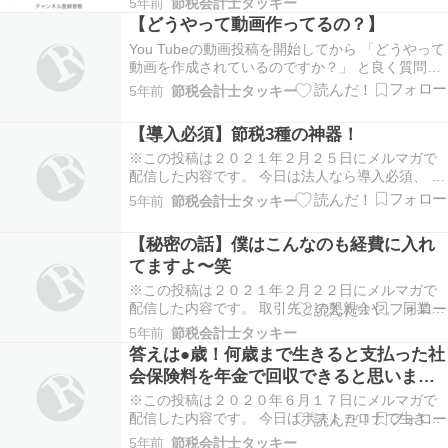
5年前
節税会計士タッキー
You Tubeはいい感じで成長しているので、 投稿を
【どうやって動画作ってるの？】
地道に続けていこうと思っています！
You Tubeの動画投稿を開始してから 「どうやって
動画を作成されているのですか？」 と良く質問さ
れます。 昨日もメルマガ配信後に こんな感じで質
5年前
節税会計士タッキー
問がされました。 「動画拝見しました！ これって
なんていうツール使ってるんですか？」 実はこの
【導入必須】節税3種の神器！
質問がされたときに ちょっと驚いたこ…
※この投稿は２０２１年２月２５日にメルマガで
配信した内容です。 今日は法人なら導入必須、 個
人事業主の方でも、 このために法人化を検討して
5年前
節税会計士タッキー
も良い。 というレベルの節税策を３つお伝えしま
す。 【①社宅規定】 規定を作ることにより、 家
【秘密の話】僕はこんなのも経費に入れ
賃を経費にすることが出来ます。 何も考えずに家
てますよ〜笑
賃…
※この投稿は２０２１年２月２２日にメルマガで
配信した内容です。 取引先との懇親会や、 同業者
の飲み会などで 「僕はこんなのも経費に入れてま
5年前
節税会計士タッキー
すよ〜笑」 なんて聞いたことありませんか？ そし
答えは●歳！何歳まで生きると支払った社
てさらに、 「１０年以上問題にもなってないで
会保険料を年金で回収できると思います
す」 なんて話を聞いたら、 「えっ、そんなのも経
か？
費…
※この投稿は２０２０年６月１７日にメルマガで
配信した内容です。 今日はポストコロナで生き残
るために、 やらないといけない対策である、 会社
5年前
節税会計士タッキー