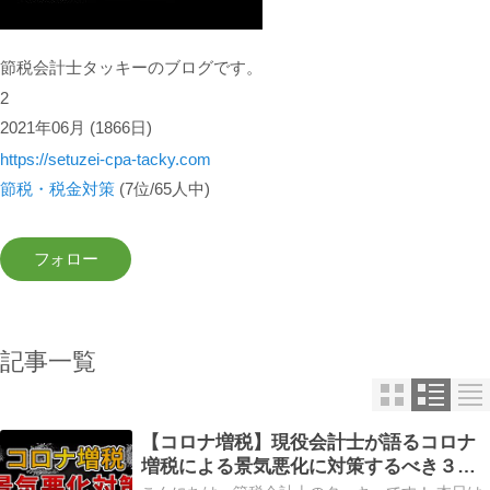
節税会計士タッキーのブログです。
2
2021年06月
(1866日)
https://setuzei-cpa-tacky.com
節税・税金対策
(7位/65人中)
記事一覧
【コロナ増税】現役会計士が語るコロナ
増税による景気悪化に対策するべき３つ
のポイント