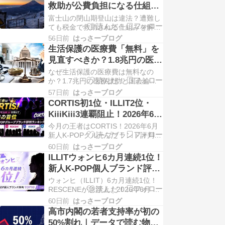
救助が公費負担になる仕組み
た」——そう感じている人は多いの
と有料化・許可制の最新議論
富士山の閉山期登山は違法？遭難し
ではないでしょうか。2026年6月16
【2026年】
ても税金で救助される仕組みを解説
日、公正取引委員会（公取委）がア
【2026年最新】 富士山 / 登山安全 /
イス製造販売大…
56日前
はっさーブログ
2026年最新情報 「自己責任で登っ
生活保護の医療費「無料」を
ている」——その言葉の裏で、あな
見直すべきか？1.8兆円の医療
たの税金が使われている こんな場面
扶助と国会論戦「500円負担
なぜ生活保護の医療費は無料なの
を想像してみてください。6月の富
案」の全論点
か？1.7兆円の医療扶助と国会論戦
士山。「もうすぐ開山だし、登れる
「500円負担案」の全論点 国会論戦
だ…
57日前
はっさーブログ
レポート｜2026年6月 なぜ生活保護
CORTIS初1位・ILLIT2位・
の医療費は無料なのか？1.7兆円の
KiiiKiii3連覇阻止！2026年6月
医療扶助と国会で議論された「500
新人K-POPグループブランド
今月の王者はCORTIS！2026年6月
円負担案」 生活保護受給者の医療費
評判TOP10
新人K-POPグループブランド評判ラ
は、原則として自己負担ゼロです。
ンキングTOP5 2026年6月 最新版 今
これは…
60日前
はっさーブログ
月の王者はCORTIS！3連覇中の
ILLITウォンヒ6カ月連続1位！
KiiiKiiiを抑えて初の首位新人K-POP
新人K-POP個人ブランド評判
グループブランド評判ランキング
TOP10【2026年6月版】
ウォンヒ（ILLIT）6カ月連続1位！
TOP5 「最近、K-POPの新人グルー
RESCENEが急浮上｜2026年6月 新
プが多…
人K-POP個人ブランド評判ランキン
60日前
はっさーブログ
グTOP5 2026年6月 最新ランキング
高市内閣の若者支持率が初の
ウォンヒ（ILLIT）6カ月連続1位達
50%割れ｜データで読む物価