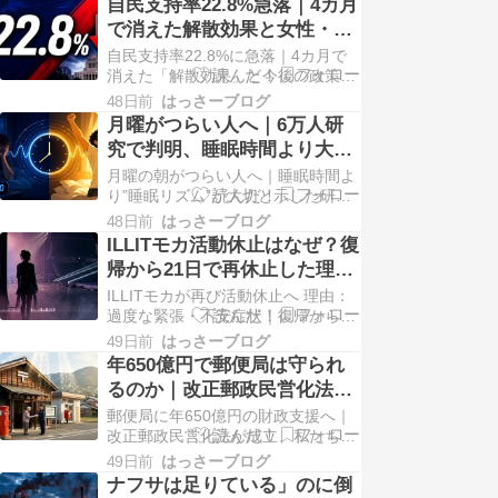
自民支持率22.8%急落｜4カ月
内田被告、控訴しない方針——懲役
で消えた解散効果と女性・若
27年が確定へ 2026年6月24日、弁
者離反の背景を解説
自民支持率22.8%に急落｜4カ月で
護側は旭川地裁による懲役27年の判
消えた「解散効果」と今後の政策へ
決を受け入れ、控訴しない方針を…
の影響を解説 自民支持率22.8%に急
48日前
はっさーブログ
落｜4カ月で消えた解散効果と今後
月曜がつらい人へ｜6万人研
の政策への影響 2026年6月 時事通
究で判明、睡眠時間より大切
信 世論調査 自民支持率22.8%に急
な「リズム」の話
月曜の朝がつらい人へ｜睡眠時間よ
落｜4カ月で消えた「解散効果」と
り”睡眠リズム”が大切と示した研究
今後の政策への影響 「選挙で大勝…
最新研究レポート｜睡眠と長寿【後
48日前
はっさーブログ
編】前編はこちら｜猛暑と老化の関
ILLITモカ活動休止はなぜ？復
係 月曜の朝がつらい人へ――「睡眠
帰から21日で再休止した理由
時間」より「睡眠リズム」のほう
と今後を解説
ILLITモカが再び活動休止へ 理由：
が、死亡リスクと関連していた もし
過度な緊張・不安症状｜復帰から3
平日と休日で起きる時間が2時間違
週間で再休止になった経緯と今後を
うなら、あなたの…
49日前
はっさーブログ
時系列で解説【2026年6月】 ILLIT
年650億円で郵便局は守られ
最新情報｜2026年6月19日 ILLITモ
るのか｜改正郵政民営化法
カ、再び活動休止へ復帰からわずか
2026のすべて
郵便局に年650億円の財政支援へ｜
3週間で判断された理由と、これか
改正郵政民営化法が成立、私たちの
らのこと 「会いたい」と…
生活はどう変わる？ 2026年6月19日
49日前
はっさーブログ
成立 郵便局に年650億円の財政支援
ナフサは足りている」のに倒
へ――あなたの街の郵便局は守られ