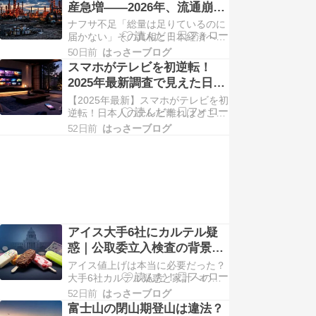
産急増——2026年、流通崩壊
るのか 「高齢の親が一人で郵便局ま
の本質と業界への影響を解説
ナフサ不足「総量は足りているのに
で行くのが大変になってきた」「地
届かない」その真相と日本経済への
元の郵便局がいつなくなってしまう
影響 2026年 ナフサ供給問題 「在庫
のか…
50日前
はっさーブログ
はある」のに現場には届かない——
スマホがテレビを初逆転！
ナフサ不足が日本を揺さぶる理由
2025年最新調査で見えた日本
「材料が手に入らないまま工事の期
のテレビ離れの実態
【2025年最新】スマホがテレビを初
日が来てしまった」「仕入れ値が急
逆転！日本人のテレビ離れはどこま
に上がって見積もりが合わなくなっ
で進んだのか 【2026年6月公開】ス
た」——塗装や…
52日前
はっさーブログ
マホがテレビを初逆転！日本人のテ
レビ離れはどこまで進んだのか ※本
記事は2025年に実施・2026年に発
表された最新調査データをもとに、
2026年6月に作成しました。 つい…
アイス大手6社にカルテル疑
惑｜公取委立入検査の背景と
家計への影響を解説
アイス値上げは本当に必要だった？
大手6社カルテル疑惑と家計への影
響を解説 アイスが値上がりしている
52日前
はっさーブログ
のはなぜ？公取委が大手6社に立ち
富士山の閉山期登山は違法？
入り検査 「最近アイスが高くなっ