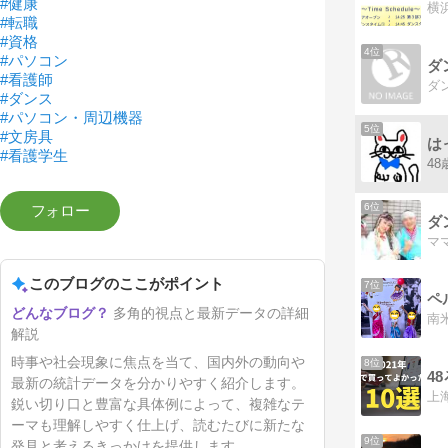
#健康
#転職
#資格
4位
#パソコン
#看護師
ダ
#ダンス
#パソコン・周辺機器
5位
#文房具
は
#看護学生
6位
ダ
このブログのここがポイント
7位
多角的視点と最新データの詳細
解説
時事や社会現象に焦点を当て、国内外の動向や
8位
4
最新の統計データを分かりやすく紹介します。
鋭い切り口と豊富な具体例によって、複雑なテ
ーマも理解しやすく仕上げ、読むたびに新たな
9位
発見と考えるきっかけを提供します。