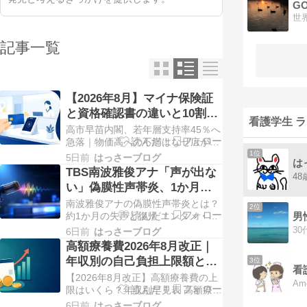
GO
記事一覧
【2026年8月】マイナ保険証
と資格確認書の違いと10割負
看護学生 
担対処法
高市早苗内閣、若年層支持率45％へ
急落｜物価高への不満はなぜ広がる
のか 2026年6月 最新分析 高市早苗
1位
5日前
はっさーブログ
は
内閣の若年層支持率、ついに50％を
TBS南波雅俊アナ「声が出な
割り込む物価高への不満はなぜ広が
い」偽膜性声帯炎、1か月の
るのか 手取り22万円、家賃7万円、
失声と復帰の全記録
南波雅俊アナの偽膜性声帯炎とは？
食費は去年より月4,000〜5,000円ほ
2位
男
約1か月の失声と復帰 エンタメ・社
ど増えた気がする。外食はほぼ…
会 突然、声が出なくなったら
6日前
はっさーブログ
――TBSアナが明かした1か月 TBS
高額療養費2026年8月改正｜
でスポーツ実況や情報番組を担当す
年収別の自己負担上限額と年
3位
る南波雅俊アナウンサー（38）が、
看
間上限を解説
【2026年8月改正】高額療養費の上
自身の公式Xで、約1か月にわたる療
Am
限はいくら？年収別早見表 高額療養
養の経緯を明かしました。7月上旬
費の上限、2026年8月からいくら変
から声がまった…
6日前
はっさーブログ