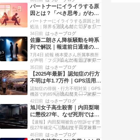
「百害あって一利なし」。それでも
パートナーにイライラする原
長生きする喫煙者がいる“逆説”の理
因とは？「べき思考」がわか
由 「タバコは百害あって一利なし」
る5タイプ診断と対処法
パートナーにイライラする原因と対
と言われながら、長年吸い続けても
処法｜限界を迎える前にできること
元気に過ごしている人がいます。そ
夫婦・パートナー関係 気づけば口論
んな方が、身近…
34日前
はっさーブログ
ばかり。パートナーにイラっとする
佐藤二朗さん降板騒動を時系
自分に疲れていませんか 夕食の後片
列で解説｜報道前日通達の理
付けの分担、休日の過ごし方、ちょ
由と双方の主張
7月4日 続報 橋本愛さん所属事務所
っとした言葉づかい――一緒に暮ら
が声明「フジテレビの報道は事実と
していると、些細なことでパートナ
の認識」 ここまでの内容に加えて、
ーにイライラして…
35日前
はっさーブログ
新しい動きがありましたので先にお
【2025年最新】認知症の行方
伝えします。 橋本愛さんが所属する
不明は年1.7万件｜GPS活用で
芸能事務所「ＥＤＥＮ」が7月3日、
当日発見、家族が今日からで
認知症の徘徊・行方不明対策｜GPS
公式サイトに声明を掲載しました。
きる備えを解説
機器で約85%が当日発見——家族が
声明では、フジテレビから弁護士に
できる備えを解説 2025年認知症行
よる当事者・…
42日前
はっさーブログ
方不明者統計（警察庁2026年6月公
旭川女子高生殺害｜内田梨瑚
表） 認知症の徘徊・行方不明対策｜
に懲役27年、なぜ死刑ではな
GPS機器で約85%が当日発見——家
かった？殺人罪成立の理由も
【速報】内田梨瑚被告が控訴せず懲
族ができる備えを解説 夕食の準備を
解説
役27年確定へ｜旭川女子高生殺害、
している数分の間でした。振り返る
なぜ死刑でなく殺人罪が成立したの
と…
45日前
はっさーブログ
か 速報・追記 2026年6月24日 更新