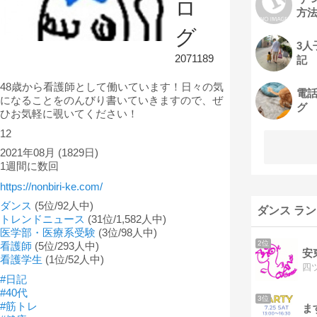
ロ
方
グ
3人
2071189
記
48歳から看護師として働いています！日々の気
電
になることをのんびり書いていきますので、ぜ
グ
ひお気軽に覗いてください！
12
2021年08月
(1829日)
1週間に数回
https://nonbiri-ke.com/
ダンス
(5位/92人中)
ダンス ラ
トレンドニュース
(31位/1,582人中)
医学部・医療系受験
(3位/98人中)
2位
看護師
(5位/293人中)
安
看護学生
(1位/52人中)
#日記
#40代
3位
#筋トレ
ま