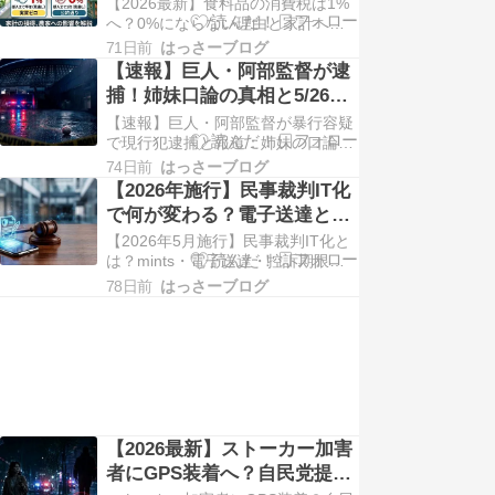
と家計への影響を解説
【2026最新】食料品の消費税は1%
う変わる？ ファミマATMが変わる。
へ？0%にならない理由と家計への
自分のカード・手数料・キャッシ…
影響を解説 2026年 最新情報 食料品
71日前
はっさーブログ
の消費税、「実質ゼロ」ってどうい
【速報】巨人・阿部監督が逮
うこと？ 1%案が浮上した理由と家
捕！姉妹口論の真相と5/26橋
計への影響を解説 2026年秋〜冬、
上代行体制
【速報】巨人・阿部監督が暴行容疑
あなたのスーパーのレジが変わるか
で現行犯逮捕と報道：姉妹の口論仲
もしれません。食料品の消費税をめ
裁で「カッとなった」供述、ソフト
ぐる…
74日前
はっさーブログ
バンク戦は橋上コーチが監督代行へ
【2026年施行】民事裁判IT化
最新続報 / 2026年5月27日（水） 最
で何が変わる？電子送達と
終更新：21:54 【最新続報】復帰を
「控訴期限切れ」の注意点
【2026年5月施行】民事裁判IT化と
求める署名が発足から約24時間で4
は？mints・電子送達・控訴期限の
万3500筆に到達 「AIの危険…
注意点をわかりやすく解説 2026年5
78日前
はっさーブログ
月21日 全面施行 【2026年5月施
行】民事裁判のデジタル化で、電子
送達と控訴期限の確認が重要になる
家賃の未払い、お金の貸し借り、職
場でのハラスメント被害——こう…
【2026最新】ストーカー加害
者にGPS装着へ？自民党提言