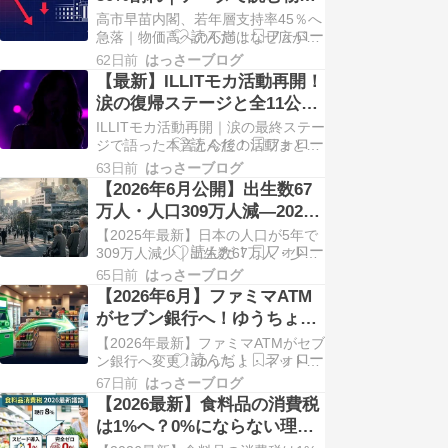
成！RESCENEが急浮上した6月 新
高と生活実感のズレ
高市早苗内閣、若年層支持率45％へ
人K-POP個人ブランド評判ランキン
急落｜物価高への不満はなぜ広がる
グTO…
のか 2026年6月 最新分析 高市早苗
62日前
はっさーブログ
内閣の若年層支持率、ついに50％を
【最新】ILLITモカ活動再開！
割り込む物価高への不満はなぜ広が
涙の復帰ステージと全11公演
るのか 手取り22万円、家賃7万円、
完売ツアーの行方
ILLITモカ活動再開｜涙の最終ステー
食費は去年より月4,000〜5,000円ほ
ジで語った本音と今後の活動まとめ
ど増えた気がする。外食はほぼ…
ILLIT 最新情報 「また同じ選択をす
63日前
はっさーブログ
る」——モカが語った、ステージへ
【2026年6月公開】出生数67
の揺るぎない思い 約1カ月の活動休
万人・人口309万人減—2025
止から復帰したILLITのモカが、最終
年の少子化データが示す年
【2025年最新】日本の人口が5年で
週のステージに合流。本人が
金・医療・地域の未来
309万人減少｜出生数67万人・少子
Weverse（アーティストと公式フ…
化は想定より15年早かった 2025年
65日前
はっさーブログ
最新データ 出生数67万人・5年で
【2026年6月】ファミマATM
309万人減日本の人口減少が「過去
がセブン銀行へ！ゆうちょ・
最大の幅」を記録 この記事の結論
ネット銀行の手数料はどう変
【2026年最新】ファミマATMがセブ
2025年の日本は、出生数と人口減少
わる？
ン銀行へ変更！ゆうちょ・ネット銀
の両面で過去最悪を更新しました…
行の手数料はどうなる？ 2026年6月
67日前
はっさーブログ
1日スタート 【2026年最新】ファミ
【2026最新】食料品の消費税
マのATMがセブン銀行へ！あなたの
は1%へ？0%にならない理由
ネット銀行・ゆうちょの手数料はど