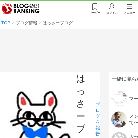
リーダー
ログイン
メニュー
TOP
ブログ情報
はっさーブログ
は
一緒に見ら
っ
マ
さ
ブ
ロ
ー
グ
メ
を
て
ブ
報
告
う