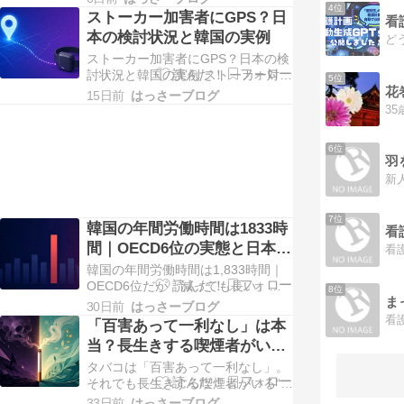
わった？ 「思ったより医療費がかか
4位
ストーカー加害者にGPS？日
った」――家族の入院や自分の通院
本の検討状況と韓国の実例
で、そんな驚きを経験したことはあ
ストーカー加害者にGPS？日本の検
りませんか。医療費が一定額を超え
討状況と韓国の実例 ストーカー対
た分を払い戻す「高額療養費制度」
5位
花
策・GPS検討 ストーカー加害者に
の内容が、…
15日前
はっさーブログ
GPS？日本の検討状況と韓国の実例
「ストーカー加害者にGPS装着を義
務づける」という報道を見て、制度
6位
がもう決まったかのように感じた方
もいるかもしれません。ですが2026
年7月2…
7位
韓国の年間労働時間は1833時
看
間｜OECD6位の実態と日本と
の差
韓国の年間労働時間は1,833時間｜
OECD6位だが「減っても長い」理
8位
ま
由を数字で解説 OECD最新データ
30日前
はっさーブログ
1,833時間でもOECD6位 「減ってい
「百害あって一利なし」は本
るのに長い」韓国の労働時間 あなた
当？長生きする喫煙者がいる
は、年間だいたいどのくらい働いて
理由を科学的に解説
タバコは「百害あって一利なし」。
いるか、把握していますか。もし日
それでも長生きする喫煙者がいる“逆
本の平均に近い1,598時間前後…
説”の理由 毒と薬の科学 タバコは
33日前
はっさーブログ