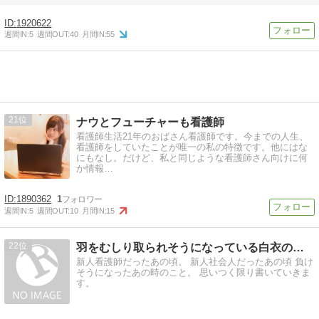
1920622
週間IN:
5
週間OUT:
40
月間IN:
55
21
ナウとフューチャーも看護師
看護師生活21年のおばさん看護師です。今までの人生、
看護師をしていたことが唯一の私の特徴です。他にはな
にもなし。だけど、私と同じような看護師さん向けに何
か情報…
1890362
1
週間IN:
5
週間OUT:
10
月間IN:
15
22
羽をむしり取られそうになっている白衣の天使へ
新人看護師だったあの頃。 新人社会人だったあの頃 負け
そうになったあの時のこと。 思いつく限り書いていきま
す。