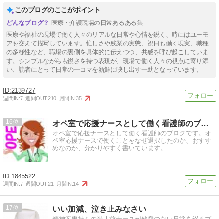
このブログのここがポイント
医療・介護現場の日常あるある集
医療や福祉の現場で働く人々のリアルな日常や心情を鋭く、時にはユーモ
アを交えて描写しています。忙しさや残業の実態、祝日も働く現実、職種
の多様性など、職場の裏側を具体的に伝えつつ、共感を呼び起こしていま
す。シンプルながらも鋭さを持つ表現が、現場で働く人々の視点に寄り添
い、読者にとって日常の一コマを新鮮に映し出す一助となっています。
2139727
週間IN:
7
週間OUT:
210
月間IN:
35
16
オペ室で応援ナースとして働く看護師のブログ
オペ室で応援ナースとして働く看護師のブログです。オ
ペ室応援ナースで働くことをなぜ選択したのか、おすす
めなのか、分かりやすく書いています。
1845522
週間IN:
7
週間OUT:
21
月間IN:
14
17
いい加減、泣き止みなさい
精神疾患持ちの半人前ナースが他愛のない日常を綴るブ