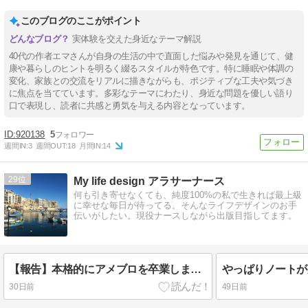
このブログのここがポイント
実体験を交えた身近なテーマ解説
40代の作者エマさんが自身の生活の中で直面した悩みや発見を通じて、健
康や暮らしのヒントを明るく綴るスタイルが特色です。特に睡眠や体調の
変化、家族との交流をリアルに描きながらも、ポジティブな工夫や気づき
に焦点を当てています。多彩なテーマにわたり、身近な問題を優しい語り
口で表現し、読者に共感と勇気を与える内容となっています。
920138
5
週間IN:
3
週間OUT:
18
月間IN:
14
29
My life design アラサーナース
何も引き寄せなくても、純度100%の私で生きれば最上級
に幸せな毎日が待ってる。そんなライフデザインのお手
伝いがしたい。現役ナースしながら出版目指してます。
【報告】本格的にアメブロを卒業します！
30日前
49日前