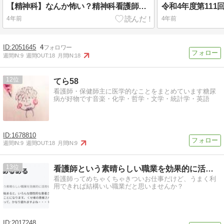
【精神科】なんか怖い？精神科看護師の世界
4年前
4年前
2051645
4
週間IN:
9
週間OUT:
18
月間IN:
18
12
てら58
看護師・保健師主に医学的なことをまとめています糖尿
病が好物です音楽・化学・哲学・文学・統計学・英語
1678810
週間IN:
9
週間OUT:
18
月間IN:
9
13
看護師という素晴らしい職業を効果的に活用せよ！
看護師ってめちゃくちゃきついお仕事だけど、うまく利
用できれば結構いい職業だと思いませんか？
2017248