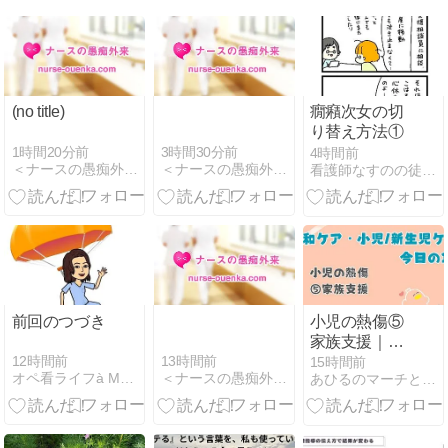
(no title)
癇癪次女の切
り替え方法①
1時間20分前
3時間30分前
4時間前
＜ナースの愚痴外来＞看護師ストレス愚痴吐き投稿サイト(^_…
＜ナースの愚痴外来＞看護師ストレス愚痴吐き投稿サイト(^_…
看護師なすのの徒然日記
前回のつづき
小児の熱傷⑤
家族支援｜今
日の1問（4
12時間前
13時間前
15時間前
オペ看ライフà Montréal
＜ナースの愚痴外来＞看護師ストレス愚痴吐き投稿サイト(^_…
あひるのマーチと感情のゴミ箱
択）