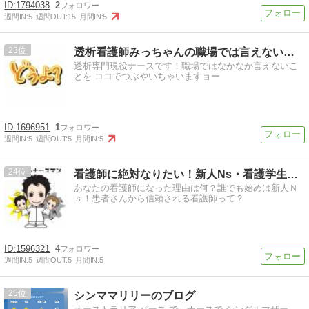
1794038
2
週間IN:
5
週間OUT:
15
月間IN:
5
23
透析看護師みっちゃんの職場では言えないけどぉ
透析専門現役ナースです！職場ではなかなか言えないこ
とを ココでつぶやいちゃいますョー
1696951
1
週間IN:
5
週間OUT:
5
月間IN:
5
24
看護師に絶対なりたい！新人Ns・看護学生の悩み
あなたの看護師になった理由は何？誰でも始めは新人Ｎ
ｓ！患者さんから信頼される看護師って？
1596321
4
週間IN:
5
週間OUT:
5
月間IN:
5
25
シンママリリーのブログ