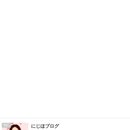
9
にじほブログ