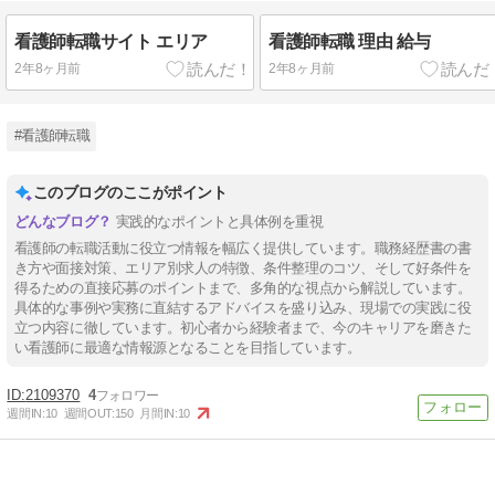
看護師転職サイト エリア
看護師転職 理由 給与
2年8ヶ月前
2年8ヶ月前
#看護師転職
このブログのここがポイント
実践的なポイントと具体例を重視
看護師の転職活動に役立つ情報を幅広く提供しています。職務経歴書の書
き方や面接対策、エリア別求人の特徴、条件整理のコツ、そして好条件を
得るための直接応募のポイントまで、多角的な視点から解説しています。
具体的な事例や実務に直結するアドバイスを盛り込み、現場での実践に役
立つ内容に徹しています。初心者から経験者まで、今のキャリアを磨きた
い看護師に最適な情報源となることを目指しています。
2109370
4
週間IN:
10
週間OUT:
150
月間IN:
10