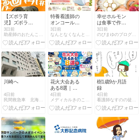
【ズボラ育
特養看護師の
幸せホルモン
児】ズボラ育
オンコールは
は食事で作れ
児漫画再開
本当に大変？
る？現役看護
3日前
3日前
3日前
助産師のおたんこ学級
なんとなくなんとかなるナース
のぴまゆのブログ 電子書籍×アラ還ナースの副業チャレンジ
現役特養看護
師が見直した
師が伝える実
動物性たんぱ
際の負担と働
く質の重要性
くメリット
川崎へ
花火大会ある
樹1歳9か月語
ある8選｜看
録
護師なら絶対
4日前
4日前
4日前
民間救急車 北海道介護救急サービス
メディカルきのこセンター
看護師なすのの徒然日記
共感？夏祭り
の裏側