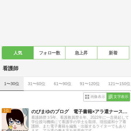
人気
フォロー数
急上昇
新着
看護師
1〜30位
31〜60位
61〜90位
91〜120位
121〜150位
画像表示
文字表示
1
のぴまゆのブログ 電子書籍×アラ還ナースの副業チャレンジ
看護師歴３5年、看護教員歴６年、2022年に一念発起して
学位授与機構にて看護学の学士を取得。現役緩和ケア看
護師、また電子書籍を編集・出版するライターでもあり
ます。アラ還の働き方を改革中です。