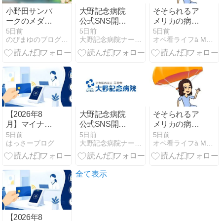
小野田サンパ
大野記念病院
そそられるア
ークのメダカ
公式SNS開設
メリカの病院
イベントへ！
のお知らせ
への転職
5日前
5日前
5日前
のぴまゆのブログ 電子書籍×アラ還ナースの副業チャレンジ
大野記念病院ナースブログ
オペ看ライフà Montréal
和墨ラメをお
迎えして家族
みんなで夏を
満喫
【2026年8
大野記念病院
そそられるア
月】マイナ保
公式SNS開設
メリカの病院
険証と資格確
のお知らせ
への転職
5日前
5日前
5日前
はっさーブログ
大野記念病院ナースブログ
オペ看ライフà Montréal
認書の違いと
10割負担対処
法
全て表示
【2026年8