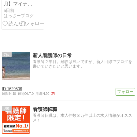
月】マイナ保
険証と資格確
5日前
はっさーブログ
認書の違いと
10割負担対処
法
7
新人看護師の日常
看護師２年目。経験は浅いですが、新人目線でブログを
書いていきたいと思います。
1629506
週間IN:
10
週間OUT:
0
月間IN:
20
8
看護師転職
看護師転職は、求人件数８万件以上の求人情報がオスス
メ！