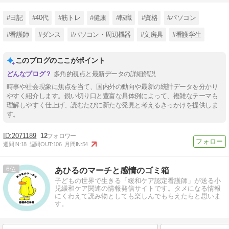
#日記
#40代
#筋トレ
#健康
#転職
#資格
#パソコン
#看護師
#ダンス
#パソコン・周辺機器
#文房具
#看護学生
このブログのここがポイント
多角的視点と最新データの詳細解説
時事や社会現象に焦点を当て、国内外の動向や最新の統計データを分かり
やすく紹介します。鋭い切り口と豊富な具体例によって、複雑なテーマも
理解しやすく仕上げ、読むたびに新たな発見と考えるきっかけを提供しま
す。
2071189
12
週間IN:
18
週間OUT:
106
月間IN:
54
6
あひるのマーチと感情のゴミ箱
子どもの世界で生きる「緩和ケア認定看護師」が送る小
児緩和ケア関連の情報発信サイトです。タメになる情報
にくわえて読み物としても楽しんでもらえたらと思いま
す。