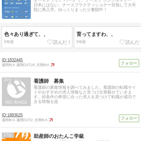
オーストラリア パース で、ナースで シングルマザー 、
日本にはない、ナースプラクティショナー目指して大学
院に再入学。ゆっくりまったり奮闘中！
色々あり過ぎて、、
育ってますわ、、
5年前
5年前
1832445
週間IN:
4
週間OUT:
24
月間IN:
4
26
看護師 募集
看護師の募集情報を調べてみました。看護師の転職サイ
トやおすすめの求人情報など見つけ次第載せていきま
す。好条件の希望に合った求人を見つけて転職が成功で
きる情報を提
1883625
週間IN:
4
週間OUT:
2
月間IN:
4
27
助産師のおたんこ学級