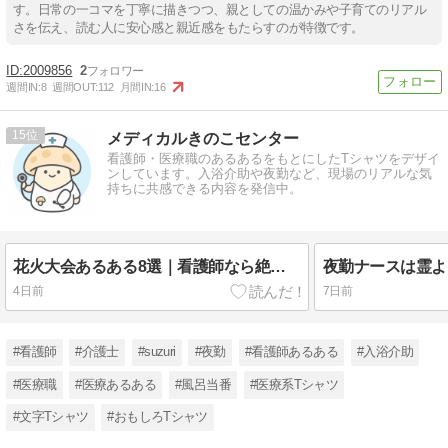
す。日常の一コマを丁寧に描きつつ、親としての温かみや子育てのリアル
さを伝え、読む人に安心感と親近感をもたらすのが特徴です。
2009856
2
週間IN:
8
週間OUT:
112
月間IN:
16
15
メディカルきのこセンター
看護師・医療職のあるあるをもとにしたTシャツをデザイ
ンしています。入浴介助や夜勤など、現場のリアルな気
持ちに共感できる内容を発信中。
花火大会あるある8選｜看護師なら絶対共感？夏祭りの裏側
4日前
7日前
#看護師
#介護士
#suzuri
#夜勤
#看護師あるある
#入浴介助
#医療職
#医療あるある
#風呂当番
#医療系Tシャツ
#文字Tシャツ
#おもしろTシャツ