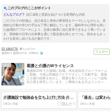
このブログのここがポイント
自己成長と実践を結びつける実用的な内容
このブログの特徴は、自己肯定と将来の夢実現をテーマにしながらも、具
体的な行動や学びの手法を丁寧に解説しています。脳科学や心理学を用い
た論理的アプローチにより、読者が確実に自己変革できるよう導いていま
す。実体験や日常の出来事を通じて親近感を持たせつつも、前向きなきっ
かけを提供し続ける点が魅力です。
1864776
4
週間IN:
3
週間OUT:
51
月間IN:
6
30
看護と介護のWライセンス
看護師20年で介護職に転職。現在認知症グループホーム
に勤務。今後は同施設でケアマネとして活動予定。看護
と介護の経験を生かし、開運を取り入れたハッピー認知
症介護も研究しています。ご興味のある方はフォロ―よ
ろしくお願いします。
介護施設で勉強会を立ち上げた方法 介護・看護職員向け実践事例とコツ
1年3ヶ月前
1年3ヶ月前