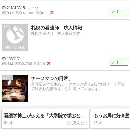
2118165
5
週間IN:
6
週間OUT:
168
月間IN:
12
19
札幌の看護師 求人情報
札幌の看護師 求人情報です。
1386161
週間IN:
6
週間OUT:
18
月間IN:
6
20
ナースマンの日常。
看護系大学院生のナースマンが送る雑記ブログ。大学院
で経験した情報を中心に書いていきます。
看護学博士が伝える「大学院で学ぶということ」
5年前
5年前