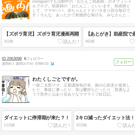
instagramでも活動中の「おたんこ助産師」のオフィシャ
ルブログ。助産師の「おたんこ」といいます。助産師と
して、ママやパパ、赤ちゃんとドタバタ走り回る毎日で
す！そんな、あったかで刺激的な毎日を、みなさんと共
有できたらとても嬉しいです。
【ズボラ育児】ズボラ育児漫画再開
【あとがき】助産院で
3日前
8日前
2063098
6
週間IN:
3
週間OUT:
60
月間IN:
30
28
わたくしごとですが。
一姫二太郎ママ。正看護師免許有。娘の心疾患が発覚し
たり、事故に遭ったり、実は鬱持ちだったり…普通なよ
うで意外と山あり谷ありなママライフ絵日記。
ダイエットに停滞期が来た？！
2キロ減ったダイエット法！
11日前
32日前