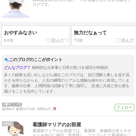
ログです。
おやすみなさい
無力だなぁって
6日前
7日前
このブログのここがポイント
精神的な出来事と日常の気づき描写が特徴的
多くの経験を思い出しながら綴るこのブログは、自己理解と癒しを促す温
かさを持ちながらも、人生の瞬間のリアルな感触を細やかに表現していま
す。健康や仕事、人間関係の試練を丁寧に描写し、読者に共感と安心感を
届けることを志向しています。
1568824
週間IN:
6
週間OUT:
108
月間IN:
27
18
看護師マリアのお部屋
看護師マリアのお部屋では、看護師、保健師の求人サポ
ートを中心に婚活、部屋探し、コスプレなど看護師のこ