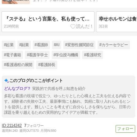
『ステる』という言葉を、私も使っていた。だからこそ今、思うこと
21時間前
3日前
#起業
#副業
#看護師
#AI
#変形性膝関節症
#カラーセラピー
#電子書籍
#看護学学士
#学位授与機構
#看護研究
#看護過程の展開
#看護師長
このブログのここがポイント
実践的で共感を呼ぶ知恵を紹介
多彩な看護の現場で役立つ、ゆったりとした心構えと工夫を伝える内容で
す。経験者の失敗や工夫、最新事情にも触れ、気軽に取り入れられるヒン
トを提供します。難しいことを考えずに自分らしさを保ちながら、日常の
課題を乗り越えるための実用的なアイデアが満載です。
2114242
7
週間IN:
240
週間OUT:
570
月間IN:
880