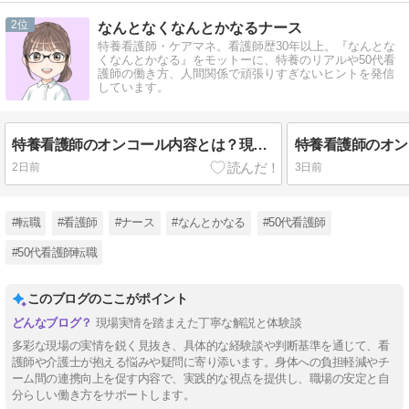
2
なんとなくなんとかなるナース
特養看護師・ケアマネ。看護師歴30年以上。『なんとな
くなんとかなる』をモットーに、特養のリアルや50代看
護師の働き方、人間関係で頑張りすぎないヒントを発信
しています。
特養看護師のオンコール内容とは？現役看護師が実際の対応を紹介
2日前
3日前
#転職
#看護師
#ナース
#なんとかなる
#50代看護師
#50代看護師転職
このブログのここがポイント
現場実情を踏まえた丁寧な解説と体験談
多彩な現場の実情を鋭く見抜き、具体的な経験談や判断基準を通じて、看
護師や介護士が抱える悩みや疑問に寄り添います。身体への負担軽減やチ
ーム間の連携向上を促す内容で、実践的な視点を提供し、職場の安定と自
分らしい働き方をサポートします。