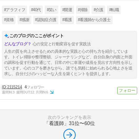
#アラフィフ
#40代
#笑い
#開運
#掃除
#介護
#転職
#資格
#感謝
#認知症介護
#看護
#看護師から介護士
このブログのここがポイント
心の安定と行動変容を促す実践法
人生の質を向上させるための具体的な実践と心の持ち方を紹介していま
す。トイレ掃除や整理整頓、ジャーナリングなど、自分自身の内面と外面
の調和を促す行動を通じて、日常の中に幸運や成長を見出す方向性を示し
ています。心のコアを磨きながら、誰でも気軽に始められる心地よさを追
求し、自分だけのハッピーな人生を築くヒントを提供します。
2115214
4
週間IN:
3
週間OUT:
12
月間IN:
6
次のランキングを表示
「看護師」
31位〜60位