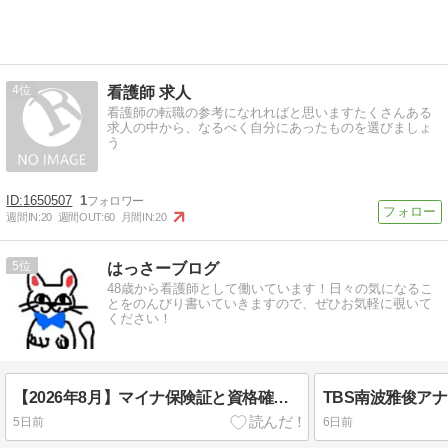
4
看護師 求人
看護師の転職の参考になれればと思いますたくさんある
求人の中から、なるべく自分にあったものを選びましょ
う
1650507
1
週間IN:
20
週間OUT:
60
月間IN:
20
5
はっさーブログ
48歳から看護師として働いています！日々の気になるこ
とをのんびり書いていきますので、ぜひお気軽に覗いて
ください！
【2026年8月】マイナ保険証と資格確認書の違いと10割負担対処法
5日前
6日前