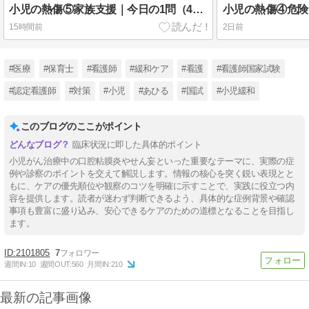
小児の熱傷⑤家族支援｜今日の1問（4択）
15時間前
2日前
#医療
#保育士
#看護師
#緩和ケア
#看護
#看護師国家試験
#認定看護師
#対策
#小児
#あひる
#国試
#小児緩和
このブログのここがポイント
臨床状況に即した具体的ポイント
小児がん治療中の口腔粘膜炎やせん妄といった重要なテーマに、実際の症
例や診察のポイントを交えて解説します。情報の核心を突く鋭い表現とと
もに、ケアの優先順位や観察のコツを明確に示すことで、実践に役立つ内
容を提供します。読者が迷わず判断できるよう、具体的な症例背景や確認
事項も豊富に盛り込み、安心できるケアのための道標となることを目指し
ます。
2101805
7
週間IN:
10
週間OUT:
560
月間IN:
210
最新の記事画像