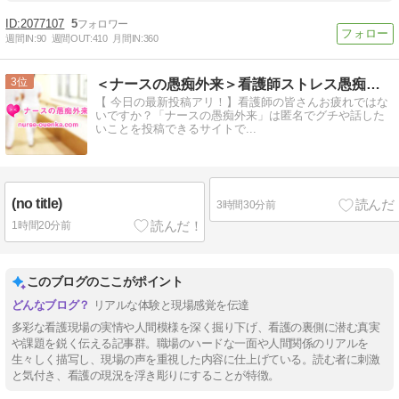
2077107
5
週間IN:
90
週間OUT:
410
月間IN:
360
3
＜ナースの愚痴外来＞看護師ストレス愚痴吐き投稿サイト(^_…
【 今日の最新投稿アリ！】看護師の皆さんお疲れではな
いですか？「ナースの愚痴外来」は匿名でグチや話した
いことを投稿できるサイトで...
(no title)
3時間30分前
1時間20分前
このブログのここがポイント
リアルな体験と現場感覚を伝達
多彩な看護現場の実情や人間模様を深く掘り下げ、看護の裏側に潜む真実
や課題を鋭く伝える記事群。職場のハードな一面や人間関係のリアルを
生々しく描写し、現場の声を重視した内容に仕上げている。読む者に刺激
と気付き、看護の現況を浮き彫りにすることが特徴。