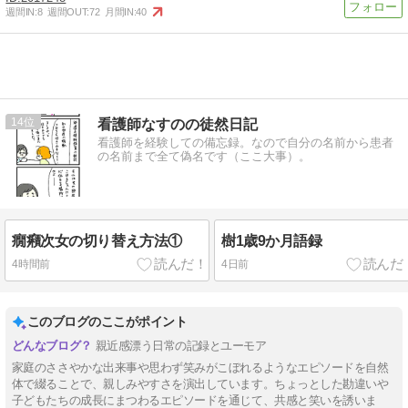
週間IN:
8
週間OUT:
72
月間IN:
40
14
看護師なすのの徒然日記
看護師を経験しての備忘録。なので自分の名前から患者
の名前まで全て偽名です（ここ大事）。
癇癪次女の切り替え方法①
樹1歳9か月語録
4時間前
4日前
このブログのここがポイント
親近感漂う日常の記録とユーモア
家庭のささやかな出来事や思わず笑みがこぼれるようなエピソードを自然
体で綴ることで、親しみやすさを演出しています。ちょっとした勘違いや
子どもたちの成長にまつわるエピソードを通じて、共感と笑いを誘いま