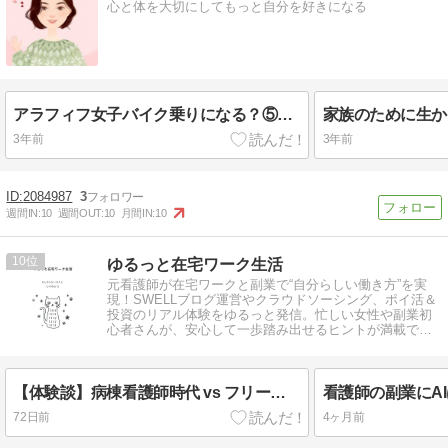
心と体を大切にしてもっと自分を好きになる
アラフィフ女子バイク乗りになる？⑤断念
3年前
3年前
2084987
3
週間IN:
10
週間OUT:
10
月間IN:
10
10
ゆるっと在宅ワーク生活
元看護師が在宅ワークと副業で“自分らしい働き方”を実
現！SWELLブログ運営やクラウドソーシング、ポイ活＆
投資のリアル体験をゆるっと発信。忙しい女性や副業初
心者さんが、安心して一歩踏み出せるヒントが満載で
す。
【体験談】病棟看護師時代 vs フリーランス｜朝の気持ちがまるで違った話
72日前
4ヶ月前