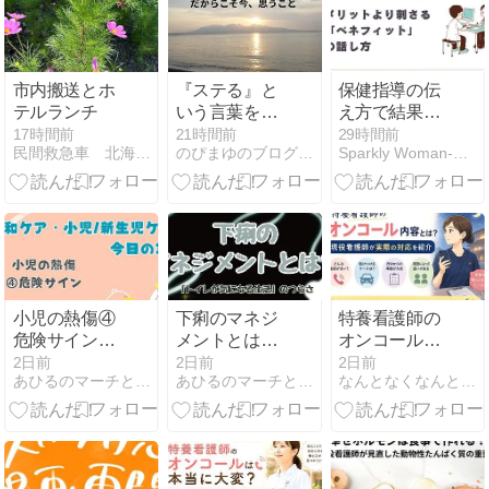
市内搬送とホ
『ステる』と
保健指導の伝
テルランチ
いう言葉を、
え方で結果が
私も使ってい
変わる｜メリ
17時間前
21時間前
29時間前
民間救急車 北海道介護救急サービス
のぴまゆのブログ 電子書籍×アラ還ナースの副業チャレンジ
Sparkly Woman-産業保健師&看護師転職-
た。だからこ
ットより刺さ
そ今、思うこ
る「ベネフィ
と
ット」の話し
方
小児の熱傷④
下痢のマネジ
特養看護師の
危険サイン｜
メントとは？
オンコール内
今日の1問（4
｜「トイレが
容とは？現役
2日前
2日前
2日前
あひるのマーチと感情のゴミ箱
あひるのマーチと感情のゴミ箱
なんとなくなんとかなるナース
択）
気になる生
看護師が実際
活」のつらさ
の対応を紹介