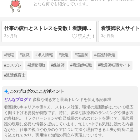
となら何でも紹介しています。
仕事の疲れとストレスを発散！看護師におすすめの趣味５選
3ヶ月前
3ヶ月前
#転職
#就職
#求人情報
#派遣
#看護師
#看護師派遣
#コスプレ
#就職活動
#保健師
#看護師転職
#看護師転職サイト
#派遣保育士
このブログのここがポイント
多様な働き方と最新トレンドを伝える記事群
看護師のキャリアや働き方、ストレス対策、職場の最新動向について幅広
く掘り下げる姿勢が特徴です。特に、多様な診療科のランキングや働き方
の多様化、リラクゼーションや自己成長のためのヒントを通じて、現代看
護の現場に必要な情報を提供しています。忙しい中でも気軽に読める内容
ながら、仕事の視点や心身のケアについて深く理解できる工夫が随所に盛
り込まれており、実用性と知識の両立を実現しています。