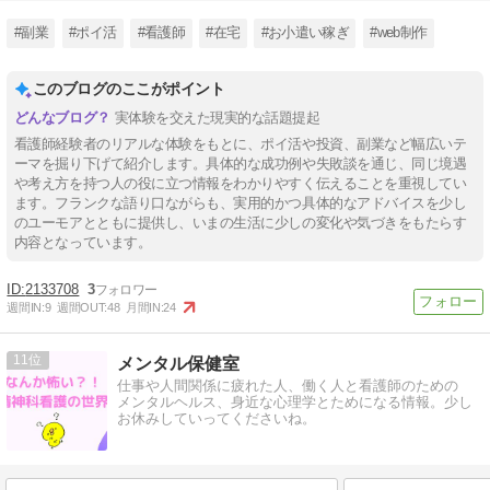
#副業
#ポイ活
#看護師
#在宅
#お小遣い稼ぎ
#web制作
このブログのここがポイント
実体験を交えた現実的な話題提起
看護師経験者のリアルな体験をもとに、ポイ活や投資、副業など幅広いテ
ーマを掘り下げて紹介します。具体的な成功例や失敗談を通じ、同じ境遇
や考え方を持つ人の役に立つ情報をわかりやすく伝えることを重視してい
ます。フランクな語り口ながらも、実用的かつ具体的なアドバイスを少し
のユーモアとともに提供し、いまの生活に少しの変化や気づきをもたらす
内容となっています。
2133708
3
週間IN:
9
週間OUT:
48
月間IN:
24
11
メンタル保健室
仕事や人間関係に疲れた人、働く人と看護師のための
メンタルヘルス、身近な心理学とためになる情報。少し
お休みしていってくださいね。