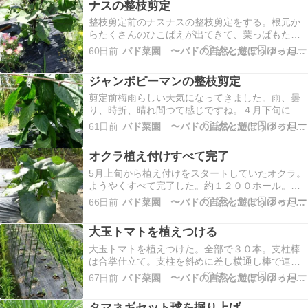
ナスの整枝剪定
にはいい感じ。畑でとれたニンジンはとても柔ら
整枝剪定前のナスナスの整枝剪定をする。根元か
かくおいしいですね。人参栽培の重要ポイント⓵
らたくさんのひこばえが出てきて、葉っぱもたく
土をシッ…
さん。ようやく一番花が咲いたのでいよいよ整枝
60日前
バド菜園 〜バドの自然と遊ぼうゆったり菜園らいふ〜
剪定作業だ。１地番花がついた枝を残し、そのす
ぐ下の枝の脇芽も１本残す。その下の枝は茎葉は
ジャンボピーマンの整枝剪定
すべてカット。これでとりあえず２本仕立てにし
ておく。後はし…
剪定前梅雨らしい天気になってきました。雨、曇
り、時折、晴れ間つて感じですね。４月下旬に植
え付けたジャンボピーマン。一番花の下の芽や葉
61日前
バド菜園 〜バドの自然と遊ぼうゆったり菜園らいふ〜
をすべてか搔き取り、３～４本仕立てにします。
これからはほぼ放置ですね。ジヤンボピーマンは
オクラ植え付けすべて完了
茎葉も実も大きいので倒れないように、丸支柱に
通したロープに…
5月上旬から植え付けをスタートしていたオクラ。
ようやくすべて完了した。約１２００ホール。各
ホールには２～３本植え付け。植えこむ畝が気候
66日前
バド菜園 〜バドの自然と遊ぼうゆったり菜園らいふ〜
（雨）の影響でなかなか全部準備できなかった。
３月４月は雨が多いのでもっと早くしておかなく
大玉トマトを植えつける
てはね。最初に植え付けたのはもう実をつけてい
る。気温が高い…
大玉トマトを植えつけた。全部で３０本。支柱棒
は合掌仕立て。支柱を斜めに差し横通し棒で連
結。簡単で結構丈夫だ。風に強い。自家消費用な
67日前
バド菜園 〜バドの自然と遊ぼうゆったり菜園らいふ〜
のでしっかり完熟で収穫するトマト。本当のトマ
トの味に出会える。トマト栽培のキモ⓵水の管理
タマネギセット球を掘り上げ