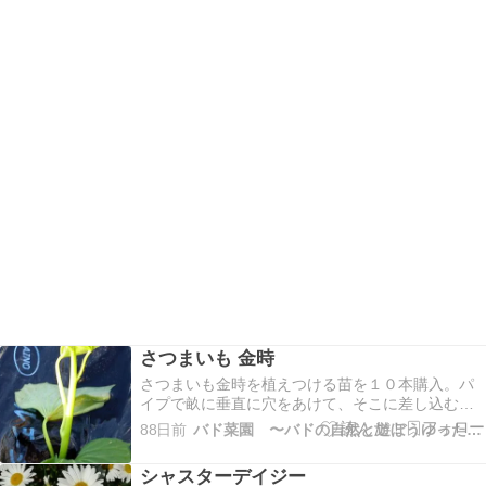
さつまいも 金時
さつまいも金時を植えつける苗を１０本購入。パ
イプで畝に垂直に穴をあけて、そこに差し込む。
至極く簡単な植え付け方法だ。これだとイモが茎
88日前
バド菜園 〜バドの自然と遊ぼうゆったり菜園らいふ〜
を囲むように垂直にできるので収穫もしやすい。
苗は１本７５円。年々高くなっていくね。今植え
シャスターデイジー
ておけば１１月には収穫できそう。庭の枯葉を集