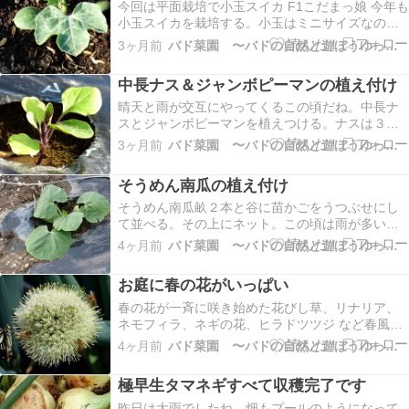
は、是非クリッ…
今回は平面栽培で小玉スイカ F1こだまっ娘 今年も
小玉スイカを栽培する。小玉はミニサイズなの
で、冷蔵庫にも入れやすい。カットしてもちょう
3ヶ月前
バド菜園 〜バドの自然と遊ぼうゆったり菜園らいふ〜
どいい食べ切りサイズ。皮が薄くて中身は見かけ
以上にたっぷりある。大玉に比べて、小玉は一株
中長ナス＆ジャンボピーマンの植え付け
からたくさんなるし、栽培もしやすい。家庭菜園
でもぜひおす…
晴天と雨が交互にやってくるこの頃だね。中長ナ
スとジャンボピーマンを植えつける。ナスは３４
本。ピーマンは４８本。（第２菜園もプラスし
3ヶ月前
バド菜園 〜バドの自然と遊ぼうゆったり菜園らいふ〜
て）どちらも主には自家消費用。余れば直売所で
販売予定だ。ついでに、それぞれの支柱もがっち
そうめん南瓜の植え付け
りしておいた。ナスは丸支柱、ピーマンはパイプ
と緑の支柱で。最近…
そうめん南瓜畝２本と谷に苗かごをうつぶせにし
て並べる。その上にネット。この頃は雨が多い。
しかもたくさん降る。夏野菜の苗が育ってどんど
4ヶ月前
バド菜園 〜バドの自然と遊ぼうゆったり菜園らいふ〜
ん植え付けている。おもしろ野菜のそうめん南瓜
を植えつけた。南瓜は幅広の畝がいる。畝2本の谷
お庭に春の花がいっぱい
に野菜かごを下敷きにして、その上にネットをか
ける。これで畝…
春の花が一斉に咲き始めた花びし草、リナリア、
ネモフィラ、ネギの花、ヒラドツツジ など春風に
花びらがヒラヒラと。暖かい春は心もウキウキす
4ヶ月前
バド菜園 〜バドの自然と遊ぼうゆったり菜園らいふ〜
るね。島倉千代子さんが歌う「私の小さな幸せの
花」♬心打たれました。亡き母を偲びます。「バ
極早生タマネギすべて収穫完了です
ド菜園ブログ更新通知」を希望される方は、是非
クリックして申…
昨日は大雨でしたね。畑もプールのようになって