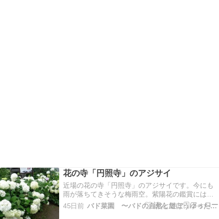
花の寺「円照寺」のアジサイ
近場の花の寺「円照寺」のアジサイです。今にも
雨が落ちてきそうな梅雨空。紫陽花の鑑賞にはち
ょうどいい天気。ここには年中いろんなお花が咲
45日前
バド菜園 〜バドの自然と遊ぼうゆったり菜園らいふ〜
いています。今はアナベルをメインにいろんな紫