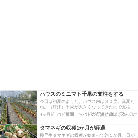
ハウスのミニマト千果の支柱をする
今日は初夏のようだ。ハウス内は３０度。真夏だ
ね。（汗汗）千果が大きくなってきたので支柱を
する。あれこれ思案をしたが、結局は露地植えと
4ヶ月前
バド菜園 〜バドの自然と遊ぼうゆったり菜園らいふ〜
同じやり方ですることに。２５ｍｍのパイプを等
間隔に打ち、そのパイプ間に青い１１ｍｍの支柱
タマネギの収穫1か月が経過
棒を鉢に立てる。それらをロープでつないで強度
をしっかり高める…
極早生タマネギの収穫が始まって約１か月。日が