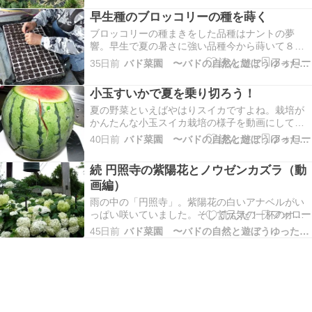
る花は素晴らしい。暑くても元気をくれますね。
早生種のブロッコリーの種を蒔く
暑さを避けて、今はさすがに早朝収穫です。今朝
は午前５時からス…
ブロッコリーの種まきをした品種はナントの夢
響。早生で夏の暑さに強い品種今から蒔いて８月
上旬に植え付けて１０月の収穫を目指す。暑さ対
35日前
バド菜園 〜バドの自然と遊ぼうゆったり菜園らいふ〜
策がいる時なので寒冷紗等をして、水をしっかり
やっておいしいブロッコリ-を収穫したいね。「バ
小玉すいかで夏を乗り切ろう！
ド菜園ブログ更新通知」が来ます。クリックして
申し込んでくれた…
夏の野菜といえばやはりスイカですよね。栽培が
かんたんな小玉スイカ栽培の様子を動画にしてみ
ました。ぜひチャレンジしてくださいね。「バド
40日前
バド菜園 〜バドの自然と遊ぼうゆったり菜園らいふ〜
菜園ブログ更新通知」が来ます。クリックして申
し込んでくれたらうれしいなあ～家庭菜園ランキ
続 円照寺の紫陽花とノウゼンカズラ（動
ング ←１日１回ポチット！うれしいなあ～
画編）
雨の中の「円照寺」。紫陽花の白いアナベルがい
っぱい咲いていました。そして元気の一杯のオレ
ンジの花、ノウゼンカズラ。１年中お花が楽しめ
45日前
バド菜園 〜バドの自然と遊ぼうゆったり菜園らいふ〜
る「円照寺」。いいですね。”花が教えてくれるや
わらかな暮らし”です。「バド菜園ブログ更新通
知」が来ます。クリックして申し込んでくれたら
うれしいなあ～…