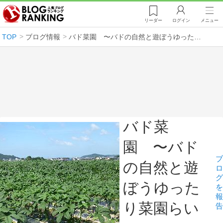
リーダー
ログイン
メニュー
TOP
ブログ情報
バド菜園 〜バドの自然と遊ぼうゆったり菜園らいふ〜
バド菜
園 〜バド
ブ
の自然と遊
ロ
グ
ぼうゆった
を
報
り菜園らい
告