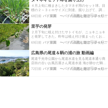
を徹底する 水は常に控えめにやる 根を育てる ト
マトを甘く②樹…
４月上旬に種まきしたタマネギ用のセット球。目
標の２～３ｃｍサイズに到達。掘り上げて、調整
作業です。８月下旬の植え付けまで、つり上げま
68日前
バド菜園 〜バドの自然と遊ぼうゆったり菜園らいふ〜
たは保冷庫でしっかり保存。植え付け時はまだ暑
いので活着させるとための一工夫が必要かな。１
里芋の発芽
２月の週収穫を目指して頑張ろう。１０年ぶりの
チャレンジ楽しみ…
２月下旬に植え付けたサトイモが、ニョキニョキ
と発芽してきた。昨年は植え付け後まったくお世
話せず放置状態。結果まともな里芋は収穫でき
69日前
バド菜園 〜バドの自然と遊ぼうゆったり菜園らいふ〜
ず。大失敗。今年はしっかりお世話しておいしい
里芋たくさん収穫したい。私のサトイモ栽培経験
広島県の尾道＆鞆の浦の旅 動画編
上の重要ポイントあげておきます。⓵サトイモは
とにかく肥料食い。…
尾道千光寺公園から尾道水道を見る尾道本通り商
店街の古いお風呂屋さん尾道水道 海が静かだ鞆の
浦の港一望夜の常夜灯アニメ崖の上のポニョ宗助
72日前
バド菜園 〜バドの自然と遊ぼうゆったり菜園らいふ〜
の家のモデル港町の路地はすてきな古民家がたく
さん保存され今なお現役だ広島尾道と鞆の浦 海と
坂道がつづくノスタルジック散歩を満喫。一泊２
日の家族旅行…