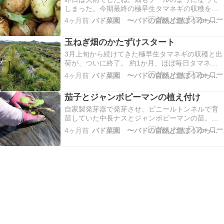
しまった。今期最終の極早生タマネギの収穫をし
た。極早生にしては珍しく茎が倒れて収穫サイン
4ヶ月前
バド菜園 〜バドの自然と遊ぼうゆったり菜園らいふ〜
を出している。球もしっかり大きさも特大が多
い。今期の極早生種は大豊作という感じかな。嬉
玉ねぎ畑のかたずけスタート
しいね。後は中晩生種。収穫までにはもうしばら
くかかるみたい。今…
3月上旬から続けてきた極早生タマネギの収穫と出
荷が、ついに終了。 約1か月、ほぼ毎日タマネギ
を抜き続けた畑は、ずっとタマネギの香りでプン
4ヶ月前
バド菜園 〜バドの自然と遊ぼうゆったり菜園らいふ〜
プンしていました。この跡地には、夏野菜のオク
ラを植える予定。 現在はビニールトンネルの中で
茄子とジャンボピーマンの植え付け
苗を発芽・育苗中で、十分に暖かくなる5月上旬に
定植しま…
自家製発芽器で発芽させ、ビニールトンネルで育
苗していた中長ナスとジャンボピーマンの苗。も
うかなり暖かくなって遅霜もないようなので、い
4ヶ月前
バド菜園 〜バドの自然と遊ぼうゆったり菜園らいふ〜
いよいよ畑に植え付けることに。自家消費用とし
てそれぞれ10株づつとする。たくさん収穫出来た
ら直売所へも出す予定。６月には収穫できるだろ
う。お楽しみ。…