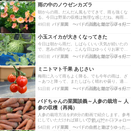
陽花が楽しめます。雨にアジサイがよく似合いま
雨の中のノウゼンカズラ
すね(^^♪雨の日はやはりこの歌です(^^♪「バド菜園
ブログ…
朝からの雨。だんだん風もでてきて、雨も強くな
る。今日は野菜の収穫は無理な感じだね。梅雨の
季節に鮮やかに咲くノウゼンカズラ。オレンジ色
49日前
バド菜園 〜バドの自然と遊ぼうゆったり菜園らいふ〜
で元気になるね～。雨の日はやはりこの歌です
(^^♪「バド菜園ブログ更新通知」が来ます。クリ
小玉スイカが大きくなってきた
ックして申し込んでくれたらうれしいなあ～家庭
菜園ランキング…
今日は朝から雨だ。しばらくいい天気が続いたの
で、恵みの雨かな。こんな日はゆっくりお家で休
養か、お買い物、アジサイを散策などもいいです
49日前
バド菜園 〜バドの自然と遊ぼうゆったり菜園らいふ〜
ね。小玉スイカが大きくなってきた。今回は平面
栽培でやってます。ここはカラスが多いので、
ミニトマト千果 あじさい
早々とネツトで囲う。まだ小さいのにお試しか、
お遊びか、すぐつつ…
梅雨に入って雨もよく降る。でも今年の雨は、ざ
～あつと降って、またしばらく晴れや曇り。適当
に涼しくて菜園もやりやすい。ハウスのミニトマ
51日前
バド菜園 〜バドの自然と遊ぼうゆったり菜園らいふ〜
トの千果がきれいだ。しかもおいしい。これから
しばらくはトマト三昧だね。紫陽花の季節。雨の
バドちゃんの菜園談義～人参の栽培～ 人
中しっとり咲くアジサイがいいね。でも晴れの日
参の収穫（再掲）
はなんか辛そうだ…
人参の栽培方法を約8分の動画で紹介します。参考
にしていただければ嬉しいです。(^^♪～～～～～
～～～～～～～1月に種まきした人参向陽２号の収
54日前
バド菜園 〜バドの自然と遊ぼうゆったり菜園らいふ〜
穫です。いろいろ面白人参もありますが、全体的