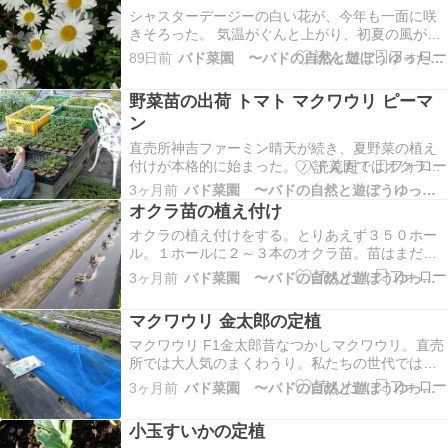
めてもやし、その…
シャスターデージーの白い花が、今年も一面に咲
きそろった。 気温がぐんと上がり、初夏の風が花
びらをそっと揺らしていく。ほとんど手をかけて
89日前
バド菜園 〜バドの自然と遊ぼうゆったり菜園らいふ〜
いないのに、 毎年、決まってこの場所で変わらず
咲いてくれる花。 そのたくましさを見るたびに、
野菜苗の出荷 トマト マクワウリ ピーマ
「花ことばは忍耐」という言葉が、すっと胸に落
ン
ちてくる…
直売所神吉ファーミン晴天が続き、夏野菜の植え
付けが本格的に始まった。 バド菜園ではオクラ以
外の植え付けはほぼ完了。 残った苗と出荷用に育
3ヶ月前
バド菜園 〜バドの自然と遊ぼうゆったり菜園らいふ〜
てた苗を、直売所に並べることにした。大玉トマ
オクラ苗の植え付け
ト、ジャンボピーマン、マクワウリの３種類。 よ
オクラの植え付けをする。とりあえず３５０ホー
ごれた鉢を洗い、苗を整え、価格ラベルを貼って
ル。１ホールに２～３本のオクラ苗。苗はまだす
４か所の直…
こし小さいが、とりあえず第１弾。予定の３分の
3ヶ月前
バド菜園 〜バドの自然と遊ぼうゆったり菜園らいふ〜
１ぐらいになる。残りは大雨が続いたので、まだ
畝の準備がまだできていない。これからようや
マクワウリ 金太郎の定植
く、しばらく晴れの天気が続きそうなので、なん
とか畝を作って早く…
マクワウリ F1金太郎昔なつかしマクワウリ。直売
所では大人気のまくわうり。私たちの世代ではほ
んと昔の香りがするマクワウリです。今年もつく
3ヶ月前
バド菜園 〜バドの自然と遊ぼうゆったり菜園らいふ〜
りますよ～。島倉千代子さんが歌う「私の小さな
幸せの花」♬心打たれました。亡き母を偲びま
小玉すいかの定植
す。「バド菜園ブログ更新通知」を希望される方