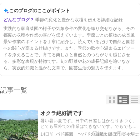
このブログのここがポイント
季節の変化と豊かな収穫を伝える詳細な記録
実践的な家庭菜園の様子や気象条件の変化を織り交ぜながら、その
都度の収穫や作業の喜びを伝えています。季節ごとの植物の成長風
景や作業のポイントを丁寧に紹介し、読んでいるだけで自然と園芸
への関心が高まる仕掛けです。また、季節の歌や心温まるエピソー
ドを添えることで、育てる楽しさと自然とのつながりを感じさせ
る、多彩な表現が特徴です。旬の野菜や花の成長記録を追いなが
ら、実践的知識と温かな文章で、園芸生活の魅力を伝えます。
記事一覧
オクラ絶好調です
暑い暑い夏です。日中の日差しはかなりきつく、
とても屋外での作業はできないです。でもでも暑
い夏には、オクラは超元気。毎日毎日収穫が続き
14日前
バド菜園 〜バドの自然と遊ぼうゆったり菜園らいふ〜
ます。お花もとてもきれいでオクラの木陰から見