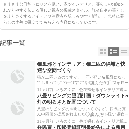
さまざまな日常トピックを扱い、家やインテリア、暮らしの知識を
わかりやすく伝える優しい視点の掲載スタイル。読者自身の暮らし
をより良くするアイデアや注意点を親しみやすく解説し、気軽に暮
らしの改善に役立ててもらえる内容になっています。
記事一覧
猫風邪とインテリア：猫二匹の隔離と快
適な空間づくり
猫が二匹いるのですが、一匹が軽い猫風邪になっ
てしまって(この子はすぐ治りましたが)、もう一匹
が風邪をうつされてしまい、病院から出来るだけ
11ヶ月前
いろのくに - 色で探せるインテリア通販サイト
二匹を隔離するよう言われました。部屋を別々に
八畳リビングの照明計画：ダウンライト5
するのは難しいので風邪の猫をケージに入れたの
灯の明るさと配置について
ですが、これで隔離になっているのでしょうか？
ずっとクシャ…
八畳のリビングの照明についてですが、四隅と真
ん中四個を提案されました。 全て100wで、調光、
調色できるLEDのものです。 スイッチは四隅と真
11ヶ月前
いろのくに - 色で探せるインテリア通販サイト
ん中で分けるのですが、どちらか60wでも良いで
住民票・印鑑登録証明書紛失による悪用