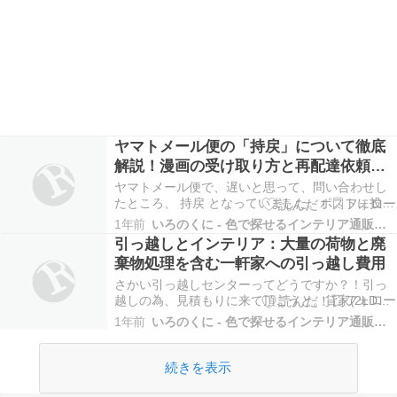
ヤマトメール便の「持戻」について徹底
解説！漫画の受け取り方と再配達依頼の
方法
ヤマトメール便で、遅いと思って、問い合わせし
たところ、 持戻 となっていました。ポストに投函
ですよね？ 私は、漫画を注文していたのですが、
1年前
いろのくに - 色で探せるインテリア通販サイト
漫画１冊くらい普通に入る大きさのポストなのに
引っ越しとインテリア：大量の荷物と廃
なんで持戻なんてするんでしょうか？ しかも、不
棄物処理を含む一軒家への引っ越し費用
在伝票など入ってなかったのですが こういう場合
どう…
さかい引っ越しセンターってどうですか？！引っ
越しの為、見積もりに来て頂こうと。貸家(2LDK)
から市内一軒家に引っ越します。相当荷物が多い
1年前
いろのくに - 色で探せるインテリア通販サイト
です。家族3人、犬1人。2.8キロ先に移ります。引
っ越しと共に捨てて貰うものは、ソファー、大人
で腰より上位の高さの奥行き40センチくらい棚、
続きを表示
腰…