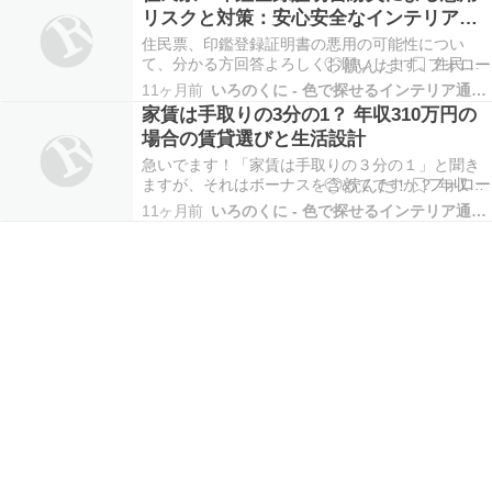
しょうか？ 明るすぎるような気もしますがダウン
リスクと対策：安心安全なインテリア空
ライトの部屋に行ったことがないのでよく分かり
間を守るために
ま…
住民票、印鑑登録証明書の悪用の可能性につい
て、分かる方回答よろしくお願いします。住民票
などの自動交付機用のカードを紛失しました。カ
11ヶ月前
いろのくに - 色で探せるインテリア通販サイト
ードケースには住民票、印鑑証明それぞれの発行
家賃は手取りの3分の1？ 年収310万円の
のための暗証番号を書いたメモも入れてしまって
場合の賃貸選びと生活設計
います。1年近く紛失に気づかず、この度使用する
機会があり慌てて…
急いでます！「家賃は手取りの３分の１」と聞き
ますが、それはボーナスを含めてですか？ 年収３
１０万です。それを１２ヶ月で割ると２６万円
11ヶ月前
いろのくに - 色で探せるインテリア通販サイト
で、手取りにすると２２万ぐらい。年収（ボーナ
ス混み）で計算すれば３分の１をクリアできるの
ですが、ボーナス計算なしで月収だけで計算する
と２３万で手取り…