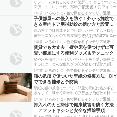
効果の高いリフォーム箇所を徹底解説
換気、お風呂や洗…
リフォームされるのが多い箇所って どこですか 洗
面所、トイレ、台所、部屋、 駐車場、
庭、、、、、、、、、、、、、、、 リフォームを
1年前
いろのくに - 色で探せるインテリア通販サイト
検討する際、どこから手をつけたら良いか迷う方
子供部屋への侵入を防ぐ！外から施錠で
も多いのではないでしょうか。今回は、リフォー
きる室内ドア用補助錠の選び方と設置方
ムで人気が高い箇所とその理由、費用対効果、そ
法
して具体的なリフォ…
前の質問では言葉不足で回答いただいても不快な
気持ちになったので再度質問させて頂きます。質
問内容はそういう鍵はありますか？です。こうし
1年前
いろのくに - 色で探せるインテリア通販サイト
たらいいんじゃないですか?とかは遠慮させて頂き
賃貸でも大丈夫！壁や床を傷つけずに可
ます。家の各部屋のドアなのですが、外側からか
愛い部屋にする便利グッズ＆テクニック
けられる鍵はありますか？どういう物か教えて下
さい。楽天など…
壁や床を傷付けられないアパートを可愛い部屋に
するには、どんな便利グッズがありますか？ 賃貸
住宅で、壁や床に傷をつけずに理想の可愛い部屋
1年前
いろのくに - 色で探せるインテリア通販サイト
を実現したい！そんな悩みを抱えている方は多い
猫の爪痕で傷ついた壁紙の修復方法｜DIY
のではないでしょうか。 自由にDIYできない賃貸
でできる補修と予防策
でも、工夫次第で素敵な空間を演出できます。こ
の記事では…
壁紙の猫の爪痕について。部屋の壁紙に猫が爪と
ぎをして、細かく剥がれているところが数カ所あ
ります。何か自分でなおす方法ありませんか？お
1年前
いろのくに - 色で探せるインテリア通販サイト
すすめの方法があれば教えてください。 猫の爪痕
押入れのカビ掃除で健康被害を防ぐ方法
による壁紙の剥がれ：原因と対策 猫がお気に入り
｜アフラトキシンと安全な掃除手順
の場所の壁紙を爪とぎで傷つけてしまうことは、
猫を飼ってい…
押入れ掃除で死にませんか？押入れのカビが大変