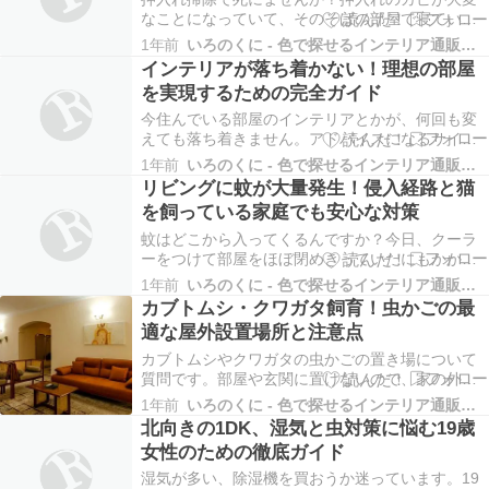
なことになっていて、そのそばの部屋で寝ている
のでカビ臭いです。このままでは良くないので近
1年前
いろのくに - 色で探せるインテリア通販サイト
いうちに対処したいのですが、掃除するときに大
インテリアが落ち着かない！理想の部屋
量のアフラトキシンを吸い込んで癌になったらど
を実現するための完全ガイド
うしようと怖くて怖くて…まぁこのままカビ臭い
部屋に居ても同じ…
今住んでいる部屋のインテリアとかが、何回も変
えても落ち着きません。アドバイスになるサイト
とか教えてください。 インテリアを何度も変えて
1年前
いろのくに - 色で探せるインテリア通販サイト
も落ち着かない…そんなお悩み、実は多くの方が
リビングに蚊が大量発生！侵入経路と猫
抱えています。 部屋の雰囲気は、私たちの心身に
を飼っている家庭でも安心な対策
大きな影響を与えます。落ち着かない空間では、
リラックスで…
蚊はどこから入ってくるんですか？今日、クーラ
ーをつけて部屋をほぼ閉めきっていたにもかかわ
らず蚊が何匹もあふれてくるのです。リビングで
1年前
いろのくに - 色で探せるインテリア通販サイト
蚊を見かけたらできるだけすぐにたたいて殺して
カブトムシ・クワガタ飼育！虫かごの最
います。なのに次から次と・・・３時間ほどで
適な屋外設置場所と注意点
６，７匹ぐらいいました。蚊はどこから入ってく
るのでしょう？昔、…
カブトムシやクワガタの虫かごの置き場について
質問です。部屋や玄関に置けないので、家の外の
北側に置いても大丈夫でしょうか？また、家の外
1年前
いろのくに - 色で探せるインテリア通販サイト
でいい場所があれば教えて下さい。 家の外での虫
北向きの1DK、湿気と虫対策に悩む19歳
かごの設置：北側への設置は適切か？ カブトムシ
女性のための徹底ガイド
やクワガタの飼育は、子供たちの夏の思い出作り
にも繋がる楽…
湿気が多い、除湿機を買おうか迷っています。19