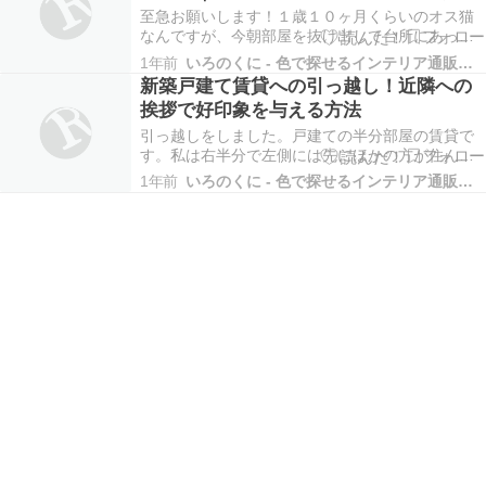
存
して向きを変え…
至急お願いします！１歳１０ヶ月くらいのオス猫
なんですが、今朝部屋を抜け出して台所にあった
コバエホイホイを半分近く食べてしまいました。
1年前
いろのくに - 色で探せるインテリア通販サイト
コバエホイホイは猫が食べても体に害の無いもの
新築戸建て賃貸への引っ越し！近隣への
なのでしょうか？とても心配です。回答よろしく
挨拶で好印象を与える方法
お願いします。 猫がコバエホイホイを食べた時の
危険性 猫がコ…
引っ越しをしました。戸建ての半分部屋の賃貸で
す。私は右半分で左側には先にほかの方が住んで
います。周囲は住宅街です。1日目ですが引っ越し
1年前
いろのくに - 色で探せるインテリア通販サイト
の準備、仕事などでバタバタして挨拶に行けませ
んでした。日曜休みなので挨拶に行こうと思いま
すが隣の方だけではなく周りの方にも挨拶をした
ほうがいいので…