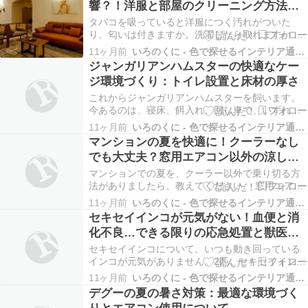
響？！洋服と部屋のクリーニング方法徹
活音がうるさくて仕方ありません。（もちろん通
底解説
常の生活をする上で…
タバコを吸っていると洋服につく汚れがついた
り、匂いは付きますか。洗濯したら取れますか タ
バコによる洋服への影響：ヤニ汚れと臭いの原因
11ヶ月前
いろのくに - 色で探せるインテリア通販サイト
タバコを吸うと、洋服にヤニ汚れや臭いが付着す
ジャンガリアンハムスターの快適なケー
るのは事実です。これは、タバコの煙に含まれる
ジ環境づくり：トイレ設置と床材の厚さ
タールやニコチンなどの成分が繊維に付着するた
めです。特に、…
これからジャンガリアンハムスターを飼います。
今あるのは、寝床、餌入れ、回し車で、いずれも
ケージの中にセットで入っていたものです。もう
11ヶ月前
いろのくに - 色で探せるインテリア通販サイト
いろいろセットしたんですが、トイレを置くとこ
マンションの夏を快適に！クーラーなし
ろが無いことに気付きました。どうすればいいで
でも大丈夫？窓用エアコン以外の涼しい
しょうか…あと、敷物は２センチほどですが、薄
過ごし方
すぎますか？日当…
マンションでの夏を、クーラー以外で乗り切る方
法がありましたら、教えてください。 窓用エアコ
ンしかつけれないのですが、なるべくなら付けた
11ヶ月前
いろのくに - 色で探せるインテリア通販サイト
くありません。 クーラー無しで夏を乗り切ること
セキセイインコが元気がない！血便と消
は可能ですか？ 今年、秋に古い戸建てから、賃貸
化不良…できる限りの応急処置と獣医へ
マンションに引っ越しました。 ２LDKに家族3人で
の対応
暮ら…
セキセイインコについて。いつも動き回っている
インコが元気がありません。2匹、セキセイインコ
を飼っているんですがそのうちの一匹(6歳メス)の
11ヶ月前
いろのくに - 色で探せるインテリア通販サイト
元気がありません。また、血便をしていていつも
デグーの夏の暑さ対策：最適な環境づく
は体を膨らませないのにふくらませています。部
りとエアコン使用について