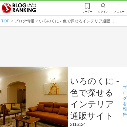
リーダー
ログイン
メニュー
TOP
ブログ情報
いろのくに - 色で探せるインテリア通販サイト
いろのくに -
ブ
色で探せる
ロ
グ
インテリア
を
報
通販サイト
告
2116124