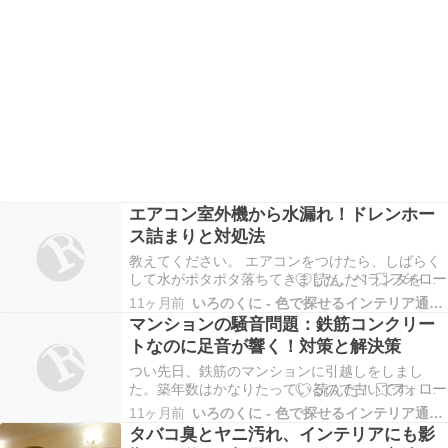
エアコン室外機から水漏れ！ドレンホー
ス詰まりと対処法
教えてください。 エアコンをつけたら、しばらく
して水がポタポタ落ちてきました。ベランダを確
認したら、エアコンの室外機のドレンホースが隣
11ヶ月前
いろのくに - 色で探せるインテリア通販サイト
部屋(賃貸アパートです)のベランダの排水溝に流れ
マンションの騒音問題：鉄筋コンクリー
る様になっていますが、排水溝にゴミがたまって
トなのに足音が響く！対策と解決策
るのか最近の多雨の影響か、隣部屋のベランダは5
センチ…
つい先日、鉄筋のマンションに引越しをしまし
た。築年数はかなりたっているので古いです。私
は今まで木造にしか住んだことがなかったので、
11ヶ月前
いろのくに - 色で探せるインテリア通販サイト
鉄筋コンクリートの作りだとかなり静かなのでは
タバコ臭とヤニ汚れ、インテリアにも影
ないかと思っていました。しかし、上の住人の生