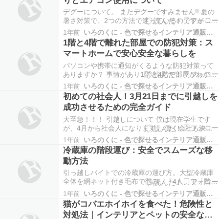
屋の温度をあげたりしているんですが、血便の方
が気になっ…
デグーについて。 またデグーですみません!! 夏の
暑さ対策で、2つの方法で迷っているのですが… 1.
窓を開け、扇風機(デグーの体に直接当たらないよ
1年前
いろのくに - 色で探せるインテリア通販サイト
うにする)をつけて登校。 2. 窓は閉めたままで、扇
1階と4階で離れた部屋での防犯対策：ス
風機(デグーの体に直接当たらないようにする)と除
マートホームで安心安全な暮らしを
湿器をつけて登校。 1は除湿でき…
パソコンや携帯に通知がくるような防犯対策って
ありますか？ 事情があり1階と4階で部屋がわかれ
ているんですが私は4階の方にいつも寝ています。
1年前
いろのくに - 色で探せるインテリア通販サイト
ですが1階に重要な書類などもあります。もし一階
初めての社会人！3月21日までに引越しを
に誰かが侵入したりしたら4階に知らせがくるよう
成功させるための完全ガイド
な防犯カメラ、センサーなどは通販などで売って
ますか…
大至急！！！ 引越しについて 僕は現在学生です
が、4月から社会人になります。 働く会社も決ま
りこれから部屋を探そうと思っています。 予定で
1年前
いろのくに - 色で探せるインテリア通販サイト
は3月21日には引越したいです。 そこで幾つか質
冷蔵庫の階段運び：安全でスムーズな移
問があります。 ①これから不動産に行って部屋を
動方法
見つけ、21日までに引越しができるかどうか。
②…
引っ越しバイトでの冷蔵庫の運び方。大型冷蔵庫
全体を網ネット付き毛布で包み、「4人」で「階
段」で運ぶ場合です。まず部屋から出す際は斜め
1年前
いろのくに - 色で探せるインテリア通販サイト
にし、立った状態で一度室外に置きました。そし
猫がコバエホイホイを食べた！危険性と
て階段を使って下ろす際なのですが、冷蔵庫の上
対処法｜インテリアとペットの安全な共
下を2人ずつで持ち、踊り場ごとに一度立てて、回