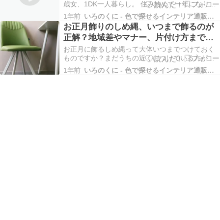
歳女、1DK一人暮らし。 住み始めて一年になりま
すが湿気に悩んでます。まず北側の部屋で日当た
1年前
いろのくに - 色で探せるインテリア通販サイト
りが悪く洗濯物を部屋干ししてもかわかないで
お正月飾りのしめ縄、いつまで飾るのが
す。 窓の結露が激しくふいてたれてくるし便利グ
正解？地域差やマナー、片付け方まで徹
ッズを試すものの無駄、、 クローゼットの中も湿
底解説
気が多く…
お正月に飾るしめ縄って大体いつまでつけておく
ものですか？まだうちの近くにつけている方がい
るので聞きたいです。 しめ縄飾りの撤去時期：地
1年前
いろのくに - 色で探せるインテリア通販サイト
域差と一般的なマナー お正月のしめ縄飾り、いつ
まで飾っておけば良いのか迷う方も多いのではな
いでしょうか？実は、しめ縄の撤去時期には明確
な決まりはな…