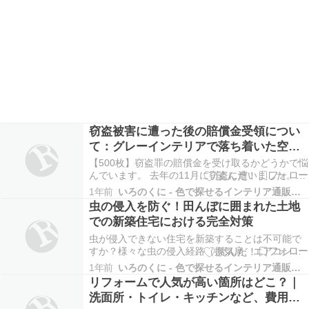
窃盗被害に遭った後の賠償金受領につい
て：グレーインテリアで落ち着いた空間
を
【500枚】窃盗罪の賠償金を受け取るかどうかで悩
んでいます。 去年の11月に窃盗に遭いました。私
の部屋にあったゲームソフトや化粧品など被害金
1年前
いろのくに - 色で探せるインテリア通販サイト
額はおよそ17～18万円相当を盗まれました。一カ
虫の侵入を防ぐ！田んぼに囲まれた土地
所鍵を閉め忘れてしまった（そこから侵入されま
での新築住宅における完全対策
した）こちら側も悪いのですが･･･。 そして、先…
虫が侵入できない住宅を新築することは不可能で
すか？様々な虫の侵入経路（換気扇、エアコン、
排水溝など）に全て完璧な対策をすれば、虫の侵
1年前
いろのくに - 色で探せるインテリア通販サイト
入を防ぐことができますか？換気扇にフィルタ
リフォームで人気が高い箇所はどこ？｜
ー、排水溝にネット、エアコンの排水パイプにも
洗面所・トイレ・キッチンなど、費用対
ネット、洗濯物は部屋干し、窓は開けずに24時間