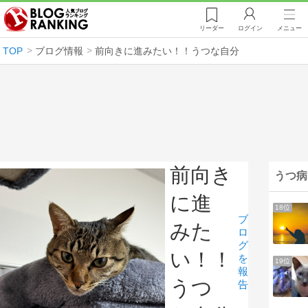
リーダー
ログイン
メニュー
TOP
ブログ情報
前向きに進みたい！！うつな自分
前向き
うつ病
に進
18位
ブ
みた
ロ
グ
い！！
を
19位
報
うつ
告