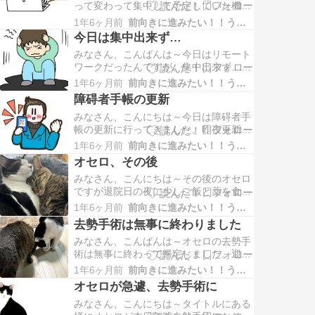
かもしれません。若い頃はバ…
って変わって集中して予定していた機能
の作成をちゃんと出来ました。頭も冴え
1年6ヶ月前
前向きに進みたい！！うつな自分
ていてサクサクと出来て仕事していて気
今日は集中出来ず…
持ち良かったです。今週は今日で終わり
みなさん、こんばんは～今日はリモート
です。あとは来週の月曜日に出勤です。
ワークだったんですが、集中出来ず…ダ
日曜部の夜に不安になったり葛藤したり
ラダラと1日が終ってしまいました。ち
は間違いなくするだろうなぁ～…
1年6ヶ月前
前向きに進みたい！！うつな自分
ょっと自己嫌悪な感じです。明日もリモ
障碍者手帳の更新
ートワークなので明日は頑張って仕事を
みなさん、こんにちは～今日は障碍者手
進めようと心に誓うのであります（笑）
帳の更新に行ってきました。昨夜更新に
必要と思われる書類（障碍者手帳・障碍
1年6ヶ月前
前向きに進みたい！！うつな自分
者年金証書・年金更新通知書・年金支給
オセロ、その後
額の通知書）などを準備して、手帳用の
みなさん、こんにちは～その後のオセロ
写真をスマホで撮ってセブンで印刷する
ですが退院日の夜に少しご飯と薬を食べ
準備をしました。今朝セブンで写真を印
ました。ちゃんと食べられたので安心し
刷し、区役所に行ったのですが…
1年6ヶ月前
前向きに進みたい！！うつな自分
ましたが昨日の朝に朝御飯と薬をあげた
去勢手術は無事に終わりました
ら、吐いてしまいました。昨夜に先住猫
みなさん、こんばんは～オセロの去勢手
の御飯も食べたんだと思います。またま
術は無事に終わって帰宅しました。迎え
た胃の調子も麻酔から覚めて不調だった
に行った時には直ぐにゴロゴロ言って甘
んだと思います。その後はあま…
1年6ヶ月前
前向きに進みたい！！うつな自分
えてきました。大変だったね、オセロ。
オセロが急遽、去勢手術に
自宅に帰ってきたら先住猫のココアが心
みなさん、こんにちは～タイトルにある
配して直ぐに寄ってきて毛繕いをしてま