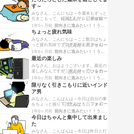
す～
みなさん、こんにちは～今週末もずっと
引きこもって、録画したテレビ番組観た
り、2025年F1プレシーズンテストを観
1年5ヶ月前
前向きに進みたい！！うつな自分
たり、YouTubeでPC修理の動画見た
ちょっと疲れ気味
り、ゲーム実況のYouTube観たりって観
みなさん、こんにちは～ここ数日はちょ
てばっかりですね（笑）F1プレシーズン
っと疲れ気味でブログ更新出来ませんで
テストは中々面白かったです。新しいカ
したぁ～今日は休みなのでやっと更新出
ラーリングの…
1年6ヶ月前
前向きに進みたい！！うつな自分
来ます。仕事は月曜日は出勤、火・水と
最近の楽しみ
リモートワークでした。明日はリモート
みなさん、おはようございます。最近の
ワークです。明日頑張れば週末はお休み
楽しみなんですが…現在使っているデス
です。来週の月曜日は出勤です。仕事は
クトップPCはCPUで言ったら第7世代の
まずまず順調です。暖かい日が…
1年6ヶ月前
前向きに進みたい！！うつな自分
もので結構い古いです。まぁ使用する上
限りなく引きこもりに近いインド
では全く問題ないのですが、これから先
ア男
のWindows11を継続して使うのにあたっ
て現在のは非対応PCなので裏技という
みなさん、こんばんは～今日は自分の事
かちょっと特殊な…
をちょっと掘り下げてみよう！！タイト
ルにもある様に『限りなく引きこもりに
1年6ヶ月前
前向きに進みたい！！うつな自分
近いインドア男』です。季節に関係なく
今日はちゃんと集中して出来まし
家の中で動画を観たり、映画を観たり、
た
PCをいじったり…1日のうちの寝ている
時間を除いて机に向かっている事が殆ど
みなさん、こんばんは～今日は昨日と打