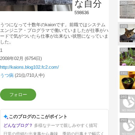
な自分
20位
598636
うつになって十数年のkaionです。前職ではシステム
21位
エンジニア・プログラマで働いていましたが仕事がハ
ードで気がついたら仕事が出来ない状態になっていま
した。
1
22位
2008年02月
(6754日)
http://kaions.blog102.fc2.com/
23位
うつ病
(21位/710人中)
24位
このブログのここがポイント
25位
多様なテーマで親しみやすく描写
日常の些細な出来事から趣味、季節の行事まで幅広く