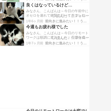
じです。明日の朝は良い気持ちで出勤出
良くはなっているけど…
来るかなぁ？やるべき仕事は結構あるか
みなさん、こんばんは～今日の午前中に
ら出勤出来れば順調に進むと思うんです
オセロを連れて病院に行ってきました。
けどね。そうそう、今日は節分ですね。
電話予約したので病院に着いたら直ぐに
自分はずっと2月3日が固定で…
1年6ヶ月前
前向きに進みたい！！うつな自分
呼ばれました。まずは先生が触診したり
今週もお疲れ様でした
心臓の音を聴いてくれたり、今日まで変
みなさん、こんばんは～今日のリモート
わりがなかったとか話をしました。まず
ワークは順調に進みました。今週作成予
は今回の肝臓のチェックをするのに血液
定だったぐるWebアプリの機能も無事に
検査をするので自分達は外に出…
1年7ヶ月前
前向きに進みたい！！うつな自分
終了しリリースしました。良かった良か
った～今日で今週の仕事は終わりです。
明日から週末の休みなので心身ともにリ
セットして月曜日の出勤に備えたいで
す。そうそう明日はオセロの通…
今日のリモートワークは大変でし