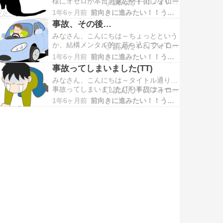
様にオセロが本日急遽去勢手術になりま
した。食欲もあるし大丈夫かなぁ？でも
した。さきほど病院に預けてきました。
これから数日は傷口も見ながら…
1年6ヶ月前
前向きに進みたい！！うつな自分
帰りは18時過ぎです。ことの流れは予定
事故、その後…
では18日に肝臓の数値をみる通院だった
みなさん、こんにちは～ちょっとという
のですが、オセロのマーキングが始まり
か、結構メンタル的に落ち込んでいて毎
大変だったので昨日急遽通院し肝臓の値
日やっていたブログの更新が出来ません
を調べて貰いました、結果…
1年6ヶ月前
前向きに進みたい！！うつな自分
でした。今日は幸いにも通院だったので
事故ってしまいました(TT)
先生と少し話をしてきました。その時に
みなさん、こんにちは～タイトル通り…
聞いた話を書きたいと思います。まずは
事故ってしまいました(TT)事故はスーパ
怪我とか大きな事故でなかった事を良か
ーマーケットの駐車場から右折で出ると
ったと受け入れましょう。また…
1年6ヶ月前
前向きに進みたい！！うつな自分
ころで左折で入ろうとしてた車と右側面
が擦ってしまった様です。ミラーは倒れ
たのでミラー同士が接触したのは間違い
ないのですがボディーの右側面が擦った
かどうか、昨日は暗くて良…