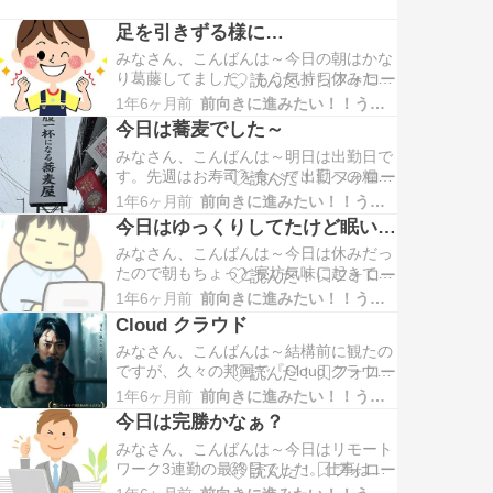
足を引きずる様に…
みなさん、こんばんは～今日の朝はかな
り葛藤してました、もう気持ち休みた～
いって感じでもさもさと起きてどうする
1年6ヶ月前
前向きに進みたい！！うつな自分
かぁ…みたいに思いながら今日のスタッ
今日は蕎麦でした～
フの出勤情報を見たら自分含めて二人、
みなさん、こんばんは～明日は出勤日で
自分が休むと一人になるのでかなりヤバ
す。先週はお寿司を食べて出勤への糧と
いという事が判って絶対に行かないとい
したんですが、今週は蕎麦を食べてきま
けないというのが判って心を決…
1年6ヶ月前
前向きに進みたい！！うつな自分
した。近所にある蕎麦屋さんなんです
今日はゆっくりしてたけど眠い…
が、ちょっと変わっている看板があって
みなさん、こんばんは～今日は休みだっ
『腹一杯になる蕎麦屋』という看板が掲
たので朝もちょっと寝坊気味に起きて7
げられた蕎麦屋さんでずっと気になって
時過ぎに起床。朝食後からメルカリで出
いたんです。行ってみたら『かし…
1年6ヶ月前
前向きに進みたい！！うつな自分
品している商品の作成、その後、商品の
Cloud クラウド
発送、図書館などの用事があったのでち
みなさん、こんばんは～結構前に観たの
ょっと外出。昼食後に眠気が…商品の作
ですが、久々の邦画で『Cloud クラウ
成がまだ残っていたけど耐え切れずお昼
ド』です。主演は菅田将暉でサスペンス
寝をしました。途中、ここあが…
1年6ヶ月前
前向きに進みたい！！うつな自分
になるのかなぁ？タイトルから見たらIT
今日は完勝かなぁ？
系？って思いましたが、全く関係なくも
みなさん、こんばんは～今日はリモート
ないけど転売ヤーの話です。転売ヤーで
ワーク3連勤の最終日でした。仕事は順
ある菅田将暉を中心に転売によって恨み
調に進み、目標にしていた実装する機能
をかったり、全然関係な…