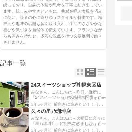
綴っており、自身の体験や思考を丁寧に紡ぎ出してい
ます。親しみやすさとともに、共感を呼ぶ表現を巧み
に使い、読者の心に寄り添うスタイルが特徴です。精
神面や趣味の話題も多く取り入れ、生活のささやかな
喜びや気づきを自然体で伝えています。フランクなが
らも深みを持たせ、多彩な視点を持つ文章展開で飽き
させません。
記事一覧
24スイーツショップ札幌東区店
みなさん、こんにちは～昨日、近所に
『24スイーツショップ札幌東区店』が出
来たので行ってきました。ロカール各局
1年5ヶ月前
前向きに進みたい！！うつな自分
テレビでも放送していたので混んでいる
久々の星乃珈琲店
かなぁって思っていましたが車は1台も
みなさん、こんばんは～火曜日に久々に
停まってなく空いている？と思ったら中
『星乃珈琲店』に行ってきました。『彦
に入ったら結構お客さんがいました。24
星ブレンド』『星乃珈琲のふわふわティ
時間という事で基本無人系で…
1年5ヶ月前
前向きに進みたい！！うつな自分