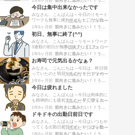
1年6ヶ月前
前向きに進みたい！！うつな自分
は無事に実装しリリースしました。来週
今日は集中出来なかったです
からは実装予定の機能はちょっと手ごわ
みなさん、こんばんは～今日のリモート
く、既存実装されている機能の修正も多
ワークも無事に終わりました。ただ自分
岐に及ぶのでどうなるか…まずは月曜日
的にはちょっと満足のいく出来ではあり
の出勤を上手くクリアしないと…
1年6ヶ月前
前向きに進みたい！！うつな自分
ませんでした。気持ち的に辛いとかはな
初日、無事に終了(^^)
かったんですけど集中出来ず、ぼ～っと
みなさん、こんばんは～リモートワーク
してたり、休憩ばかりしてた感じでし
3連勤の初日が無事に終了しました。ク
た。自己嫌悪です(TT)明日は集中してち
リアしたかった仕事内容は全クリは出来
ゃんと満足のいく仕事をした…
1年6ヶ月前
前向きに進みたい！！うつな自分
なかったけど着実に前進しています。全
お寿司で元気出るかなぁ？
部とまではいかないけど今週中にはリリ
みなさん、こんにちは～今日は、昨日弱
ースしたいです。目標ですね。あと2日
っていたのと明日からのリモートワーク
間、今日は明日に向けてどうやって元気
3連勤に向けて元気を出そうとお寿司を
を出そうかなぁ？流石にもうお…
1年6ヶ月前
前向きに進みたい！！うつな自分
食べに行ってきました。好きな食べ物の
今日は疲れました
１つでもあるお寿司です！！お店は札幌
みなさん、こんばんは～今日は肉体的に
市内では人気の『トリトン』です。手頃
も精神的にも疲れました～早く寝てスッ
な価格で新鮮で美味しいお寿司が食べら
キリしたいです。明日は休み、明後日か
れます。今日も本日のおススメ…
1年6ヶ月前
前向きに進みたい！！うつな自分
らリモートワークの3連勤です。果たし
ドキドキの出勤日前日です
て上手く仕事をこなせるかなぁ？ちょっ
みなさん、こんばんは～今日はいつもや
と不安です。
ってくる出勤日前日です。やっぱり憂鬱
です。でも先週よりは少し気持ち楽な感
1年6ヶ月前
前向きに進みたい！！うつな自分