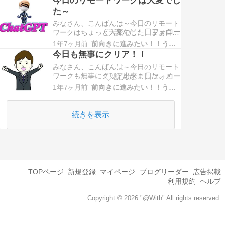
た～
みなさん、こんばんは～今日のリモート
ワークはちょっと大変でした。まぁ自分
のスキル不足なんですけどね、判らない
1年7ヶ月前
前向きに進みたい！！うつな自分
コードがあったのでChatGPTを使ってあ
今日も無事にクリア！！
れやこれやとプロンプトを書いて出てく
みなさん、こんばんは～今日のリモート
るソースを使ってみるけど全く動かな
ワークも無事にクリア出来ました。メイ
い…Aという方法をChatGPTが提案して
ンだった自社のグループウェアでの不具
きて動かすが動かな…
1年7ヶ月前
前向きに進みたい！！うつな自分
合は無事に回収しました、月曜日の段階
では？？？だったのですがリモートワー
クで落ち着いてコードを見ながら良く見
続きを表示
たら意外に簡単でした。前任者のバグも
あったみたいです。そのあとは…
TOPページ
新規登録
マイページ
ブログリーダー
広告掲載
利用規約
ヘルプ
Copyright © 2026 "@With" All rights reserved.