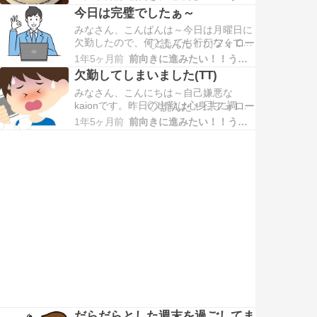
ラミス』をオーダーしました。『彦星ブ
今日は完璧でしたぁ～
レンド』は程よい苦みで甘い『星乃珈琲
みなさん、こんばんは～今日は月曜日に
のふわふわティラミス』との合わせはと
欠勤したので、何としても行かなくては
ても良かったです。『星乃珈琲のふわふ
という気持ちがあったからか朝は比較
わティラミス』は途中からアイ…
1年5ヶ月前
前向きに進みたい！！うつな自分
的、気持ち的にちょっと楽な感じで出勤
欠勤してしまいました(TT)
出来ました。先週末から結構休んでいた
みなさん、こんにちは～自己嫌悪な
ので仕事が山積みでした。いつも通り現
kaionです。昨日の出勤は心身共に調子
在抱えている仕事をノートに書いて、今
が悪く、頑張れば行けたかもしれません
日やるべき仕事を抽出して裏紙で…
1年5ヶ月前
前向きに進みたい！！うつな自分
が自分い弱いkaionは欠勤してしまいま
した(TT)今日は休みだったのでゆっくり
休んで明日頑張って出勤したいと思って
います。やるべき事をしっかり出来ない
自分は本当に弱いなぁ…
だらだらとした週末を過ごしてま