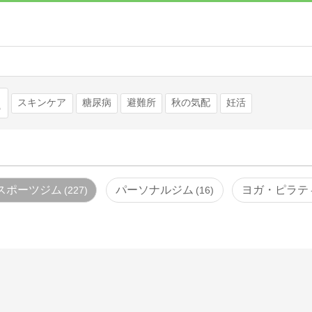
検索
スキンケア
糖尿病
避難所
秋の気配
妊活
スポーツジム
パーソナルジム
ヨガ・ピラテ
227
16