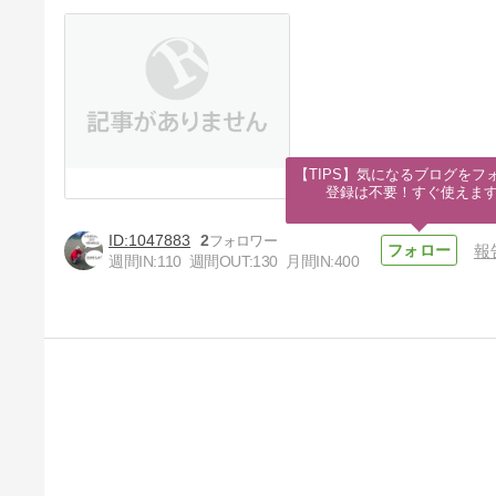
【TIPS】気になるブログをフォ
登録は不要！すぐ使えま
1047883
2
報
週間IN:
110
週間OUT:
130
月間IN:
400