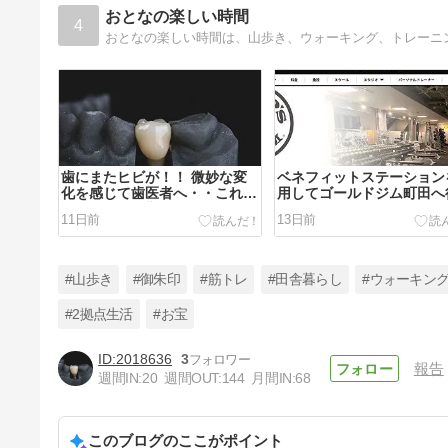
おとなの楽しい時間
4
歯にまたヒビが！！ 微妙な変
ベネフィットステーション
化を感じて歯医者へ・・これっ
用してゴールドジム町田へ
て筋トレの影響？！
てみた！
11日前
13日前
#山歩き
#御朱印
#筋トレ
#田舎暮らし
#ウォーキン
#2拠点生活
#お宝
2018636
3
報告
一般プレイヤーが利用できるテ
週間IN:
20
週間OUT:
144
月間IN:
68
ニスコートに種類と使いやすさ
は？！
17日前
このブログのここがポイント