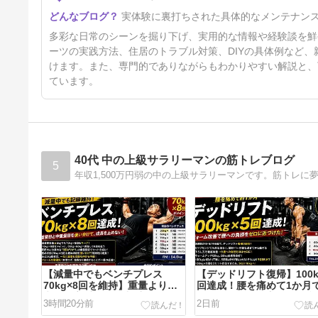
実体験に裏打ちされた具体的なメンテナン
多彩な日常のシーンを掘り下げ、実用的な情報や経験談を鮮
ーツの実践方法、住居のトラブル対策、DIYの具体例など
けます。また、専門的でありながらもわかりやすい解説と、
ています。
40代 中の上級サラリーマンの筋トレブログ
5
【減量中でもベンチプレス
【デッドリフト復帰】100k
70kg×8回を維持】重量よりも
回達成！腰を痛めて1か月
継続！高重量日と中重量日を使
づいた「下ろし方」が怪我
3時間20分前
2日前
い分ける胸トレ戦略
の鍵だった