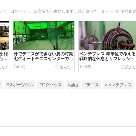
を利
外でテニスができない夏の時期
ベンチプレス 年単位で考える
行っ
七生オートテニスセンターでフ
戦略的な休息とリフレッシュ
ォームチェック可能？！
15日前
16日前
グ
#スポーツジム
#ログハウス
#里山
#テニス
#ベンチプレス