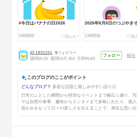
#今日はバナナの日2026
2026年8月6日のつぶやき
10時間前
13時間前
1831151
5
報告
週間IN:
20
週間OUT:
364
月間IN:
80
このブログのここがポイント
コージーコーナー『ジャンボシ
多彩な話題と親しみやすい語り口
ュークリーム カルピス』～～
♪(*^▽^*)
32時間前
日常のふとした瞬間から特別なイベントまで幅広く綴り、写
マは自然や食事、趣味からエンタメまで多岐にわたり、個人
温かみをもって日々の楽しさを伝えることで、身近な思い出