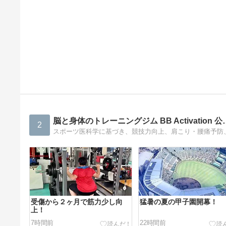
脳と身体のトレーニングジム BB Activation 公
2
スポーツ医科学に基づき、競技力向上、肩こり・腰痛予防
受傷から２ヶ月で筋力少し向
猛暑の夏の甲子園開幕！
上！
7時間前
22時間前