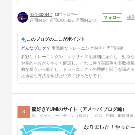
1833842
12
報
週間IN:
64
週間OUT:
416
月間IN:
248
このブログのここがポイント
熱中症予防に経口補水液は
実践的なトレーニング内容と専門指導
NG！
4日前
多彩なトレーニングやエクササイズを詳細に紹介し、効率や
や目的を分かりやすく解説し、それに伴う実践例も多数掲載
的な視点から紹介し、トレーニングへの理解と関心を深める
た適切な方法を学びたい方にぴったりです。
龍好きYUMIのサイト（アメーバ ブログ編）
3