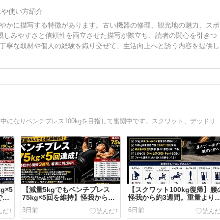
スや使い方紹介
やかに描写する特徴があります。古い機器の修理、観光地の魅力、スポ
、親しみやすさと信頼性を両立させた描写が際立ち、読者の関心を引きつ
丁寧な取材や個人の経験を織り交ぜて、生活向上へと誘う内容を提供し
年収1,500万円弱の中の上級サラリーマンです。筋トレに夢中になりベンチプレス100kgを目指して奮闘中です。スクワッ
g×5
【減量5kgでもベンチプレス
【スクワット100kg復帰】腰
で気
75kg×5回を維持】怪我から復
怪我から約3週間。重量より
防止
帰3週間で見えた「筋力維持」
ォームを優先した脚トレで見
3日前
6日前
と「フォーム改善」の重要性
た本当の成長【2026年8月1