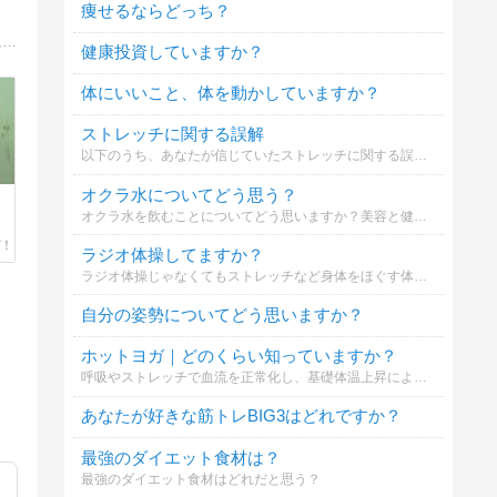
痩せるならどっち？
おとなの楽しい時間は、山歩き、ウォーキング、トレーニング、田舎ぐらし、お宝等を記事にします。最近患ってしまったバセドウ病についても報告します。
健康投資していますか？
体にいいこと、体を動かしていますか？
ストレッチに関する誤解
以下のうち、あなたが信じていたストレッチに関する誤解は？
オクラ水についてどう思う？
オクラ水を飲むことについてどう思いますか？美容と健康に効果があるとされています。
ラジオ体操してますか？
ラジオ体操じゃなくてもストレッチなど身体をほぐす体操をしてますか？
自分の姿勢についてどう思いますか？
ホットヨガ｜どのくらい知っていますか？
呼吸やストレッチで血流を正常化し、基礎体温上昇による免疫力アップからダイエット、大量発汗によるデトックス、美肌、便秘の改善が期待できると言われるホットヨガのことをどのくらいの方が知っているでしょうか？
あなたが好きな筋トレBIG3はどれですか？
最強のダイエット食材は？
最強のダイエット食材はどれだと思う？