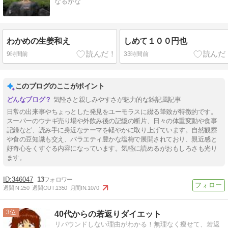
なるかな
わかめの生姜和え
しめて１００円也
9時間前
33時間前
このブログのここがポイント
気軽さと親しみやすさが魅力的な雑記風記事
日常の出来事やちょっとした発見をユーモラスに綴る筆致が特徴的です。
スーパーのウナギ売り場や外飲み後の記憶の断片、日々の体重変動や食事
記録など、読み手に身近なテーマを軽やかに取り上げています。自然観察
や食の豆知識も交え、バラエティ豊かな塩梅で展開されており、親近感と
好奇心をくすぐる内容になっています。気軽に読めるがおもしろさも光り
ます。
346047
13
週間IN:
250
週間OUT:
1350
月間IN:
1070
3
40代からの若返りダイエット
リバウンドしない理由がわかる！無理なく痩せて、若返