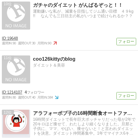
10
ガチャのダイエット がんばるぞっと！！
運動嫌いな私が、減量を目指してジム通い目標 ４９kg
!! なんでも三日坊主の私がいつまで続けられるか？？
19648
週間IN:
90
週間OUT:
30
月間IN:
90
11
coo126kittyのblog
ダイエット＆美容
1214107
4
週間IN:
80
週間OUT:
40
月間IN:
384
12
アラフォーボブ子の16時間断食オートファジーダイエット
16時間ダイエットで長年巨大ポッチャリだった母が2年で
20キロほど痩せて、わたしより細くなりました。旦那と
子供に、ママ、やばい、痩せないと！と言われダイエッ
トを決意。ダイエット仲間募集中。1年でマイナス6キロ
達成中。