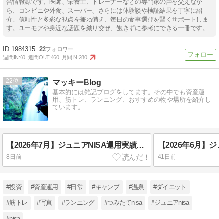
合情報源です。医師、栄養士、トレーナーなどの専門家の声を交えなが
ら、コンビニや外食、スーパー、さらには体験談や検証結果を丁寧に紹
介。信頼性と多彩な視点を兼ね備え、毎日の食事選びを賢くサポートしま
す。ユーモアや身近な話題を織り交ぜ、飽きずに参考にできる一冊です。
1984315
22
週間IN:
60
週間OUT:
460
月間IN:
280
22
マッキーBlog
基本的には雑記ブログをしてます。その中でも資産運
用、筋トレ、ランニング、おすすめの物や場所を紹介し
ています。
【2026年7月】ジュニアNISA運用実績｜追加投資なしで放置した結果を38歳医療職が公開
8日前
41日前
#投資
#資産運用
#日常
#キャンプ
#温泉
#ダイエット
#筋トレ
#写真
#ランニング
#つみたてnisa
#ジュニアnisa
#nisa