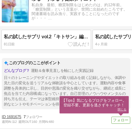
私自身、最初、糖質制限をはじめたのは、約12年前。
「糖質制限」という言葉が、世間に出始めたころです。
関連書籍を読み漁り、実践することになったのです
が・・・ …
私の試したサプリ vol.2「キトサン」編 リニューアル版
81日前
4ヶ月前
このブログのここがポイント
運動＆食事見直しを軸にした実践記録
日々のトレーニングやダイエットの取り組みを鋭く記録しながら、体調や
見た目の変化を追うリアルな体験談を中心としています。運動内容や食事
調整を具体的に示し、目的や意識の変化を織り交ぜながら、継続と成長に
焦点を当てた内容構成になっています。自己管理のノウハウやメンタルの
持ち方も伝え、テーマは体型維持と自分磨きだと言えます。読者は、実践
【Tips】気になるブログをフォロー。

的なヒントやモチベーションを得られるよう工夫された文章が特徴です。
登録不要。更新を逃さずキャッチ！
閉じる
1691675
7
週間IN:
112
週間OUT:
160
月間IN:
480