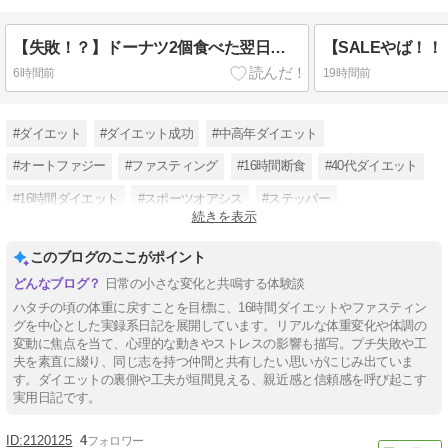
【失敗！？】ドーナツ2個食べた翌日の体重は？？
6時間前
19時間前
#ダイエット
#ダイエット成功
#中高年ダイエット
#オートファジー
#ファスティング
#16時間断食
#40代ダイエット
#16時間ダイエット
#スポーツオアシス
#ステッパー
続きを表示
#ワンデイクレンズ
#ピットソール
このブログのここがポイント
日常の小さな変化と共鳴する体験談
ハタチの頃の体重に戻すことを目標に、16時間ダイエットやファスティン
グを中心とした実録系日記を展開しています。リアルな体重変化や体調の
変動に焦点を当て、心理的な動きやストレスの影響も描写。プチ失敗や工
夫を素直に綴り、同じ志を持つ仲間と共有したい思いがにじみ出ていま
す。ダイエットの裏側や工夫が垣間見える、親近感と信頼感を呼び起こす
実用日記です。
2120125
4