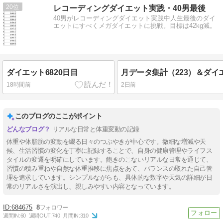
20
レコーディングダイエット実践・40男最後
40男がレコーディングダイエット実践中人生最後のダイ
エットにすべくメガダイエットに挑戦。目標は42kg減。
ダイエット6820日目
18時間前
2日前
このブログのここがポイント
リアルな日常と体重変動の記録
体重や体脂肪の変動を綴る日々のつぶやきが中心です。微細な増減や天
候、生活習慣の変化を丁寧に記録することで、自身の健康管理やライフス
タイルの変遷を明確にしています。飽きのこないリアルな日常を通じて、
習慣の積み重ねや自然な体重推移に焦点をあて、バランスの取れた自己管
理を追求しています。シンプルながらも、具体的な数字や天気の詳細が日
常のリアルさを演出し、親しみやすい内容となっています。
684675
8
週間IN:
60
週間OUT:
740
月間IN:
310