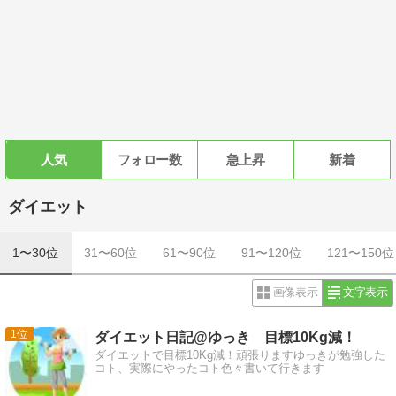
人気
フォロー数
急上昇
新着
ダイエット
1〜30位
31〜60位
61〜90位
91〜120位
121〜150位
画像表示
文字表示
1
ダイエット日記@ゆっき 目標10Kg減！
ダイエットで目標10Kg減！頑張りますゆっきが勉強した
コト、実際にやったコト色々書いて行きます