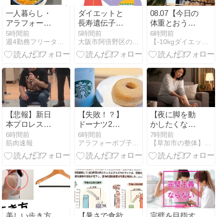
一人暮らし・
ダイエットと
08.07【今日の
アラフォーア
長寿遺伝子
体重とおうち
ルバイトの家
（サーチュイ
ごはん】 栄養
5時間前
5時間前
6時間前
週4勤務フリーターの家計簿
大阪市阿倍野区の漢方薬舗 長春堂ブログ
【-10kgダイエット成功】健康と美容のための生活習慣
計簿【2026年
ン遺伝子）
成分の推定計
7月/支出
算結果【エア
189,957円】
コンの有難い
機能とは】
【悲報】新日
【失敗！？】
【夜に脚を動
本プロレスの
ドーナツ2個
かしたくなる
エース天山広
食べた翌日の
のはなぜ？】
6時間前
6時間前
7時間前
筋肉速報
アラフォーボブ子の16時間断食オートファジーダイエット
【草加市の整体】口コミ１位の「たぐち整骨院・草加本院」
吉がやせたか
体重は？？
体の中で何が
なしい姿にな
起きているの
る
か？
美しい歩き方
【暑さで食欲
完璧を目指す