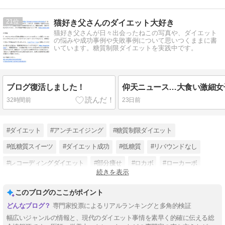
21
猫好き父さんのダイエット大好き
猫好き父さんが日々出会ったねこの写真や、ダイエット
の悩みや成功事例や失敗事例について思いつくままに書
いています。糖質制限ダイエットを実践中です。
ブログ復活しました！
32時間前
23日前
#ダイエット
#アンチエイジング
#糖質制限ダイエット
#低糖質スイーツ
#ダイエット成功
#低糖質
#リバウンドなし
#レコーディングダイエット
#部分痩せ
#ロカボ
#ローカーボ
続きを表示
#糖質カット
このブログのここがポイント
専門家投票によるリアルランキングと多角的検証
幅広いジャンルの情報と、現代のダイエット事情を素早く的確に伝える総