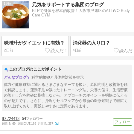
19
元気をサポートする集団のブログ
BTPで身体を根本的改善！大阪市浪速区のATTiVO Body
Care GYM
味噌汁がダイエットに有効？
消化器の入り口？
2日前
4日前
このブログのここがポイント
科学的根拠と具体的対策を提示
体力や健康維持に関わるさまざまなテーマを扱い、原因究明と改善策を鋭
く解説します。運動不足や誤ったトレーニング法、栄養の偏り、生活習慣
の落とし穴を的確に指摘しながら、アプローチのポイントを明快に伝える
のが魅力です。さらに、身近なセルフケアから最新の医療知識まで幅広く
取り上げており、実践しやすさに定評があります。
724413
54
週間IN:
69
週間OUT:
189
月間IN:
357