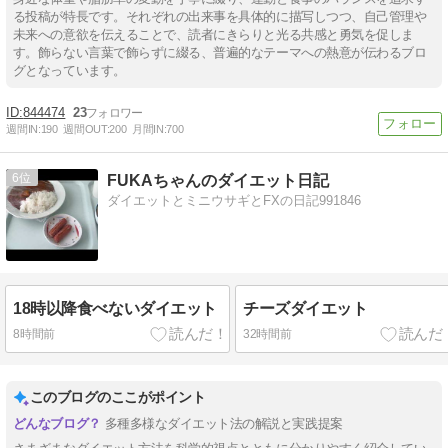
る投稿が特長です。それぞれの出来事を具体的に描写しつつ、自己管理や
未来への意欲を伝えることで、読者にきらりと光る共感と勇気を促しま
す。飾らない言葉で飾らずに綴る、普遍的なテーマへの熱意が伝わるブロ
グとなっています。
844474
23
週間IN:
190
週間OUT:
200
月間IN:
700
6
FUKAちゃんのダイエット日記
ダイエットとミニウサギとFXの日記991846
18時以降食べないダイエット
チーズダイエット
8時間前
32時間前
このブログのここがポイント
多種多様なダイエット法の解説と実践提案