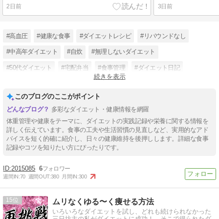
2日前
3日前
#高血圧
#健康な食事
#ダイエットレシピ
#リバウンドなし
#中高年ダイエット
#自炊
#無理しないダイエット
#50代ダイエット
#宅配弁当
#食事管理
#ダイエット日記
続きを表示
#主婦ダイエット
このブログのここがポイント
多彩なダイエット・健康情報を網羅
体重管理や健康をテーマに、ダイエットの実践記録や栄養に関する情報を
詳しく伝えています。食事の工夫や生活習慣の見直しなど、実用的なアド
バイスを短く的確に紹介し、日々の健康維持を後押しします。詳細な食事
記録やコツを知りたい方にぴったりです。
2015085
6
週間IN:
70
週間OUT:
380
月間IN:
300
15
ムリなくゆる〜く痩せる方法
いろいろなダイエットを試し、どれも続けられなかった
三日坊主の私がダイエットに成功！ そこで得られたダ