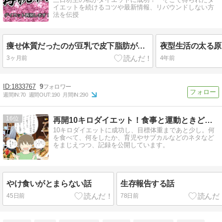
イエットを続けるコツや最新情報、リバウンドしない方
法を伝授
痩せ体質だったのが豆乳で皮下脂肪がぁぁ：ダイエット再開します
3ヶ月前
4年前
1833767
9
週間IN:
70
週間OUT:
190
月間IN:
290
16
再開10キロダイエット！食事と運動ときどき雑記
10キロダイエットに成功し、目標体重まであと少し。何
を食べて、何をしたか、育児やサブカルなどのネタなど
をまじえつつ、記録を公開しています。
やけ食いがとまらない話
生存報告する話
45日前
78日前