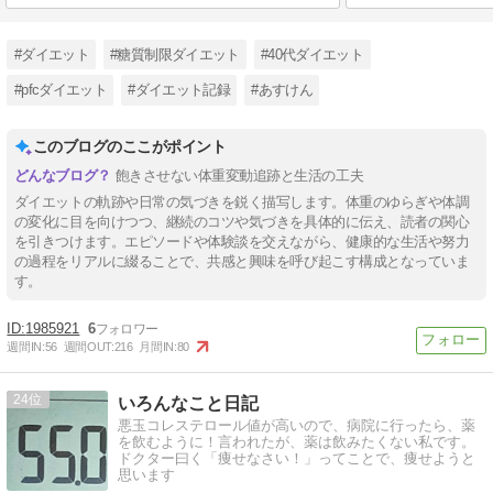
#ダイエット
#糖質制限ダイエット
#40代ダイエット
#pfcダイエット
#ダイエット記録
#あすけん
このブログのここがポイント
飽きさせない体重変動追跡と生活の工夫
ダイエットの軌跡や日常の気づきを鋭く描写します。体重のゆらぎや体調
の変化に目を向けつつ、継続のコツや気づきを具体的に伝え、読者の関心
を引きつけます。エピソードや体験談を交えながら、健康的な生活や努力
の過程をリアルに綴ることで、共感と興味を呼び起こす構成となっていま
す。
1985921
6
週間IN:
56
週間OUT:
216
月間IN:
80
24
いろんなこと日記
悪玉コレステロール値が高いので、病院に行ったら、薬
を飲むように！言われたが、薬は飲みたくない私です。
ドクター曰く「痩せなさい！」ってことで、痩せようと
思います