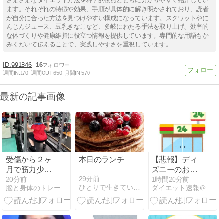
さまざまなダイエット方法を科学的視点とともに分かりやすく紹介してい
ます。それぞれの特徴や効果、手順が具体的に解き明かされており、読者
が自分に合った方法を見つけやすい構成になっています。スクワットやに
んじんジュース、豆乳きなこなど、多岐にわたる手法を取り上げ、効率的
な体づくりや健康維持に役立つ情報を提供しています。専門的な用語もか
みくだいて伝えることで、実践しやすさを重視しています。
991846
16
週間IN:
170
週間OUT:
650
月間IN:
570
最新の記事画像
受傷から２ヶ
本日のランチ
【悲報】ディ
月で筋力少し
ズニーのおい
向上！
なり巻（600
29分前
20分前
1時間20分前
ひとりで生きていくために〜 All roads
脳と身体のトレーニングジム BB Activation 公…
ダイエット速報＠２ちゃんねる
円）、賛否両
論
wwwwwwwwwww