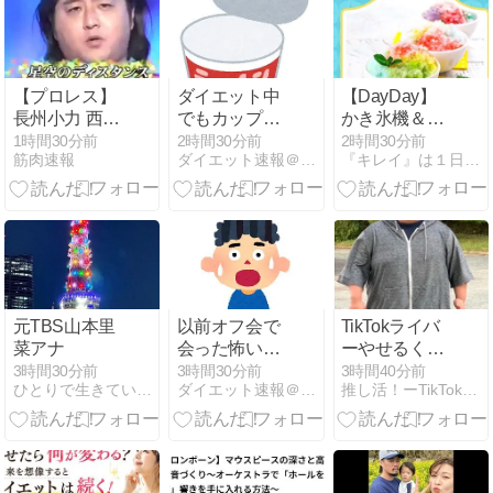
【プロレス】
ダイエット中
【DayDay】
長州小力 西口
でもカップヌ
かき氷機＆シ
DXプロレス8
ードルが急に
ロップ～ブル
1時間30分前
2時間30分前
2時間30分前
筋肉速報
ダイエット速報＠２ちゃんねる
『キレイ』は１日にしてならず
月大会でリン
食べたくなる
ーノ、ドウシ
グ復帰 対戦相
シャ、井村
手はクロちゃ
屋、富澤商店
ん 道交法違反
～
の疑いも不起
訴に
元TBS山本里
以前オフ会で
TikTokライバ
菜アナ
会った怖い人
ーやせるく
の話をしても
ん、
3時間30分前
3時間30分前
3時間40分前
ひとりで生きていくために〜 All roads
ダイエット速報＠２ちゃんねる
推し活！ーTikTokライバー「やせるくん」応援ブログ
いいですか？
ABEMA『な
なにー』に出
演！ファンと
して夢が叶っ
た瞬間