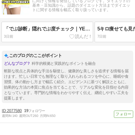
に向けて情報を発信しているブログです。ダイエットの
基本・豆知識から、話題のダイエット方法までダイエッ
トに関する情報を幅広く取り扱っています。
「でぶ診断」隠れでぶ度チェック｜YESの数でわかる診断結果まとめ
3日前
7日前
このブログのここがポイント
科学的根拠と実践的なポイントを融合
斬新な視点と具体的な手法を駆使し、健康的な美しさを追求する情報を届
けます。忙しい日常でも無理なく取り入れられるコツを中心に、睡眠や食
習慣、体の動かし方まで幅広く紹介。エビデンスに基づく解説とともに、
効果的な方法の本質に焦点を当てることで、リアルな変化を目指せる内容
となっています。専門的な情報をわかりやすく伝え、継続しやすい工夫を
提案します。
2077580
19
週間IN:
140
週間OUT:
260
月間IN:
650