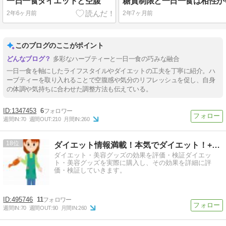
一日一食ダイエットと空腹
2年6ヶ月前
2年7ヶ月前
このブログのここがポイント
多彩なハーブティーと一日一食の巧みな融合
一日一食を軸にしたライフスタイルやダイエットの工夫を丁寧に紹介。ハ
ーブティーを取り入れることで空腹感や気分のリフレッシュを促し、自身
の体調や気持ちに合わせた調整方法も伝えている。
1347453
6
週間IN:
70
週間OUT:
210
月間IN:
260
18
ダイエット情報満載！本気でダイエット！+美容
ダイエット・美容グッズの効果を評価・検証ダイエッ
ト・美容グッズを実際に購入し、その効果を詳細に評
価・検証していきます。
495746
11
週間IN:
70
週間OUT:
90
月間IN:
260