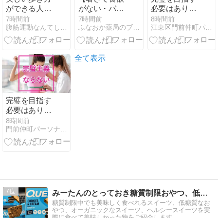
ができる人の
がない・バテ
必要はありま
秘密と、食事
る】の正体！
せん
7時間前
7時間前
8時間前
腹筋運動なんてしなくていい意識だけ美姿勢ダイエット
ふなおか薬局のブタ店長ブログ
江東区門前仲町パーソナルトレーニング ダイエット・肩こり
制限なしで痩
異常な暑さが
せてびっくり
腸内を酸化さ
した話
せる悪循環と
は？ ふなおか
全て表示
薬局
完璧を目指す
必要はありま
せん
8時間前
門前仲町パーソナルジムHarmony Body
7
みーたんのとっておき糖質制限おやつ、低糖質スイーツ
糖質制限中でも美味しく食べれるスイーツ、低糖質なお
やつ、オーガニックなスイーツ、ヘルシースイーツを実
際に食べて美味しかった物をご紹介します。