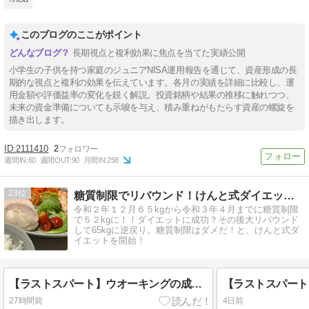
このブログのここがポイント
長期視点と複利効果に焦点を当てた実績公開
小学生の子供を持つ家庭のジュニアNISA運用報告を通じて、資産形成の長
期的な視点と複利の効果を伝えています。各月の実績を詳細に比較し、運
用金額や評価益率の変化を鋭く解説。投資銘柄や結果の推移に触れつつ、
未来の資金準備についても示唆を与え、積み重ねがもたらす資産の螺旋を
描き出します。
2111410
2
週間IN:
60
週間OUT:
90
月間IN:
258
23
糖質制限でリバウンド！けんと式ダイエットに挑戦中！
令和２年１２月６５kgから令和３年４月までに糖質制限
で５２kgに！！ダイエットに成功？その後大リバウンド
して65kgに逆戻り。糖質制限はダメだ！と、けんと式ダ
イエットを開始！
【ラストスパート】ウオーキングの成果か？急に変わったあの数値
27時間前
4日前