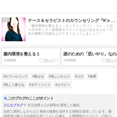
4
ナース＆セラピストのカウンセリング『K's パソ・トレ』
「腸内環境を整える１」オンラインでパソ・トレ・１日
５分今年こそ！超感覚ダイエットをはじめませんか？工
夫の運動で代謝を上げてダイエットしましょう！
腸内環境を整える１
誰のための「思いやり」なの
11時間前
15時間前
#カウンセリング
#痩せる
#美しいからだ
#ヨガ
#食事
#美しく痩せる
#ボディメイク
#セラピー
このブログのここがポイント
生活習慣と心の調和を重視した解説
自然と調和しながら心と身体の健康を追求する情報を提供しています。腸
内環境の整え方や雑音を気にしない心構え、人間関係のコツなど、日常の