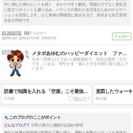
中に潜む心身のヒントを鋭く、分かりやすく解説。理論だけでなく実生活
に役立つポイントも盛り込み、バランスの取れた生活送るためのナビゲー
ションを目指します。心と身体の関係性に焦点を当て、前向きな自己管理
を促す内容です。
2019732
112
週間IN:
210
週間OUT:
1640
月間IN:
790
5
メタボあゆむのハッピーダイエット ファイナル
ＢＭＩ肥満２(３５)から減量開始で、現在は標準（２2）
です。いまは、増やさず・減らさずを目標に取り組んで
います。
読書で知識を入れる 「空腹」こそ最強のクスリ
意図したウォーキ
71日前
81日前
このブログのここがポイント
日常の努力と継続の記録が鮮明
身近な体重や脂肪率の変動を丁寧に綴り、運動と食事のバランスを追求す