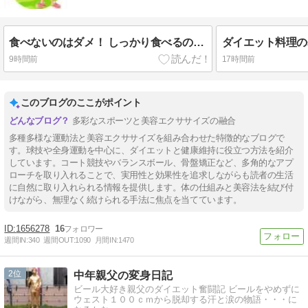
食べないのはダメ！ しっかり食べるのはダイエットの基本！
ダイエット料理の
9時間前
17時間前
このブログのここがポイント
多彩なスポーツと美容エクササイズの融合
多種多様な運動法と美容エクササイズを組み合わせた特徴的なブログで
す。球技や全身運動を中心に、ダイエットと健康維持に役立つ方法を紹介
しています。コート競技やバランスボール、骨盤矯正など、多角的なアプ
ローチを取り入れることで、実用性と効果性を追求しながらも読者の生活
に自然に取り入れられる情報を提供します。体の仕組みと美容法を結び付
けながら、無理なく続けられる手法に焦点を当てています。
1656278
16
週間IN:
340
週間OUT:
1090
月間IN:
1470
2
中年親父の変身日記
ビール大好き親父のダイエット奮闘記 ビールをやめずに
ウェスト１００ｃｍから脱却する汗と涙の物語・・・に