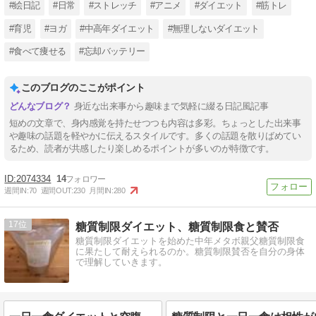
#絵日記
#日常
#ストレッチ
#アニメ
#ダイエット
#筋トレ
#育児
#ヨガ
#中高年ダイエット
#無理しないダイエット
#食べて痩せる
#忘却バッテリー
このブログのここがポイント
身近な出来事から趣味まで気軽に綴る日記風記事
短めの文章で、身内感覚を持たせつつも内容は多彩。ちょっとした出来事
や趣味の話題を軽やかに伝えるスタイルです。多くの話題を散りばめてい
るため、読者が共感したり楽しめるポイントが多いのが特徴です。
2074334
14
週間IN:
70
週間OUT:
230
月間IN:
280
17
糖質制限ダイエット、糖質制限食と賛否
糖質制限ダイエットを始めた中年メタボ親父糖質制限食
に果たして耐えられるのか。糖質制限賛否を自分の身体
で理解していきます。