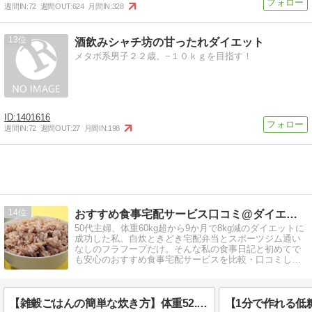
週間IN:
72
週間OUT:
624
月間IN:
328
13
酒飲みシャチ坊の甘ったれダイエット
メタボ系男子２２歳。−１０ｋｇを目指す！
1401616
週間IN:
72
週間OUT:
27
月間IN:
198
14
おすすめ食事宅配サービス口コミ@ダイエット
50代主婦、体重60kg超から9か月で8kg減のダイエットに
成功した私。自炊ときどき宅配弁当とスポーツジム通い
なしのフラフープだけ。そんな私の食事日記と初めてで
も安心のおすすめ食事宅配サービスを比較・口コミして
います。
【雑穀ごはんの簡単な炊き方】体重52.7kg⇒52.4kg（2026年8月4日火曜）