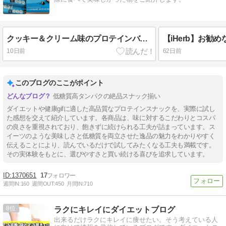
クッキー＆クリーム味のプロテインバーを求めて・・・
10日前
62日前
このブログのここがポイント
低糖質高タンパクの絶品スナック揃い
ダイエットや健康gifに適した高品質なプロテインスナックを、実際に試し
た感想を交えて紹介しています。各商品は、味に対するこだわりとコスパ
の良さを重視されており、飽きずに続けられる工夫が詰まっています。ス
イーツのような美味しさと低糖質を両立させた逸品の魅力をわかりやすく
伝えることにより、読んでいるだけで試してみたくなる工夫も満載です。
その実体験をもとに、選びやすさと買い続ける喜びを追求しています。
1370651
17
週間IN:
160
週間OUT:
450
月間IN:
710
8
ラクにキレイにダイエットブログ
出来るだけラクにキレイに痩せたい。そう考えている人