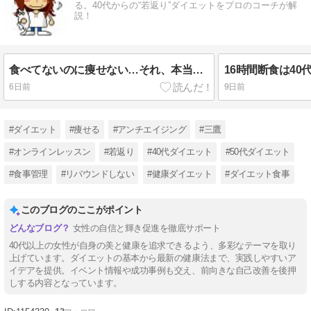
る。40代からの“若返り”ダイエットをプロのコーチが解
説！
食べてないのに痩せない…それ、本当に停滞期？
6日前
9日前
#ダイエット
#痩せる
#アンチエイジング
#三鷹
#オンラインレッスン
#若返り
#40代ダイエット
#50代ダイエット
#食事管理
#リバウンドしない
#健康ダイエット
#ダイエット食事
このブログのここがポイント
女性の自信と輝き促進を徹底サポート
40代以上の女性が自身の美と健康を追求できるよう、多彩なテーマを取り
上げています。ダイエットの基本から最新の健康法まで、実践しやすいア
イデアを提供。イベント情報や成功事例も交え、前向きな自己改善を後押
しする内容となっています。