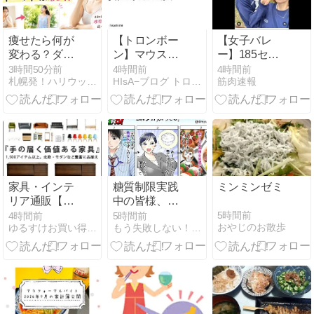
痩せたら何が
【トロンボー
【女子バレ
変わる？ダイ
ン】マウスピ
ー】185セン
エットが続く
ースの深さと
チ・木村沙
3時間50分前
4時間前
4時間前
札幌発！ハリウッドスタイルダイエット
HIsA−ブログ トロンボーン吹きの日常
筋肉速報
人は「未来」
高音域の音づ
織、息子に
を想像してい
くり〜オーケ
「高い高い」
る
ストラで「ホ
求められ衝撃
ールを満た
展開激白 「す
す」響きを手
ごい列になっ
に入れる方
て…私アトラ
法〜
クションじゃ
ないよみたい
家具・インテ
糖質制限実践
ミンミンゼミ
な」
リア通販【エ
中の皆様、ど
ア・リゾー
うかお力をお
5時間前
4時間前
5時間前
おやじのお散歩
ゆるすけお買い得ブログ
もう失敗しない！正しい糖質制限ダイエット
ム】オリジナ
貸しくださ
ル商品やおし
い！
ゃれ家具2,000
点〜