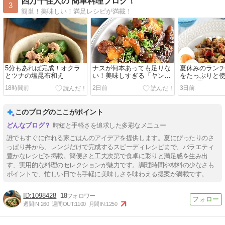
四万十住人の 簡単料理ブログ！
3
簡単！美味しい！満足レシピが満載！
5分もあれば完成！オクラ
ナスが何本あっても足りな
夏休みのラン
とツナの塩昆布和え
い！美味しすぎる「ヤンニ
をたっぷりと
ョムナス」
はん5選
18時間前
2日前
3日前
このブログのここがポイント
時短と手軽さを追求した多彩なメニュー
誰でもすぐに作れる家ごはんのアイデアを提供します。夏にぴったりのさ
っぱり丼から、レンジだけで完成するスピーディレシピまで、バラエティ
豊かなレシピを掲載。簡便さと工夫次第で食卓に彩りと満足感を生み出
す、実用的な料理のセレクションが魅力です。調理時間や材料の少なさも
ポイントで、忙しい日でも手軽に美味しさを味わえる提案が満載です。
1098428
18
週間IN:
260
週間OUT:
1100
月間IN:
1250