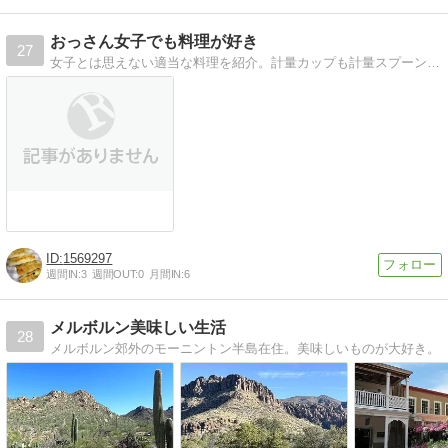
おっさん女子でも料理が好き
27
女子とは思えない適当な料理を紹介。計量カップも計量スプーンもボールも泡立て器も電子レンジもオーブンもない。
1569297
週間IN:
3
週間OUT:
0
月間IN:
6
メルボルン美味しい生活
28
メルボルン郊外のモーニントン半島在住。美味しいものが大好き。