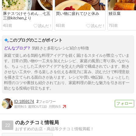
豚ナスつけそうめん…七五
買い物に疲れてひと休み
鰻豆腐
三掛kitchenより
4日前
6日前
7日前
このブログのここがポイント
気軽さと多彩なレシピ紹介が特徴
家庭で楽しめる気軽な料理アイデアを鋭く届けるスタイルが際立っていま
す。日常の買い物や一工夫を加えたレシピ、家庭の風景に寄り添いながら
も、ちょっとした工夫やアイデアを交えた内容で構成されています。飽き
させない工夫や、作る楽しさを伝える表現力に富み、読むだけで料理意欲
を掻き立てられる面白さがあります。レシピや買い物記録、ちょっとした
料理のコツや裏技も紹介されており、家庭料理の新たな魅力を引き出す一
助となる投稿が目立ちます。
1859174
2
週間IN:
5
週間OUT:
110
月間IN:
5
のあクチコミ情報局
22
おすすめのお店・商品等クチコミ情報満載！