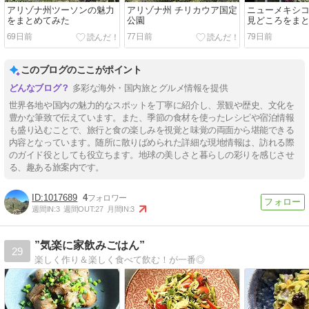
アリゾナ州ツーソンの魅力
アリゾナ州 チリカウア国定
ニューメキシ
をまとめてみた
公園
見どころをま
69日前
77日前
79日前
このブログのここがポイント
多彩な海外・国内旅とグルメ情報を提供
世界各地や国内の魅力的なスポットを丁寧に紹介し、景観や歴史、文化を
豊かな筆致で伝えています。また、季節の食材を使ったレシピや宿泊情報
も盛り込むことで、旅行と食の楽しみを視覚と味覚の両面から堪能できる
内容となっています。随所に散りばめられた詳細な現地情報は、訪れる際
のガイド役としても役立ちます。地球の美しさと暮らしの彩りを感じさせ
る、趣ある旅案内です。
1017689
4
週間IN:
3
週間OUT:
27
月間IN:
3
”気楽に家飲みごはん”
29
楽しく作り＆楽しく食べて飲む！が一番◎