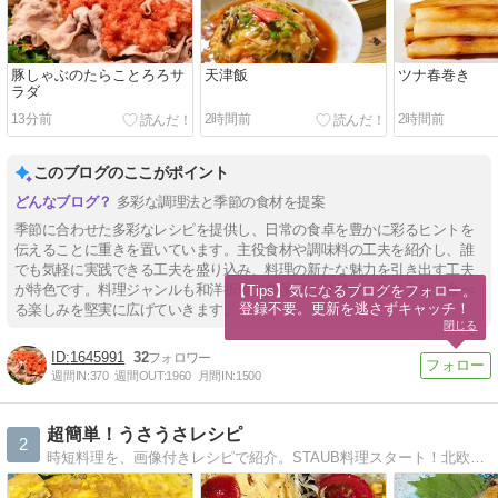
豚しゃぶのたらことろろサ
天津飯
ツナ春巻き
ラダ
13分前
2時間前
2時間前
このブログのここがポイント
多彩な調理法と季節の食材を提案
季節に合わせた多彩なレシピを提供し、日常の食卓を豊かに彩るヒントを
伝えることに重きを置いています。主役食材や調味料の工夫を紹介し、誰
でも気軽に実践できる工夫を盛り込み、料理の新たな魅力を引き出す工夫
が特色です。料理ジャンルも和洋折衷、多国籍な味付けも取り入れ、食べ
【Tips】気になるブログをフォロー。

登録不要。更新を逃さずキャッチ！
る楽しみを堅実に広げていきます。
閉じる
1645991
32
週間IN:
370
週間OUT:
1960
月間IN:
1500
超簡単！うさうさレシピ
2
時短料理を、画像付きレシピで紹介。STAUB料理スタート！北欧食器、出身地である萩焼はじめ、お気に入り器あり。