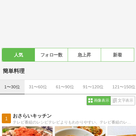
人気
フォロー数
急上昇
新着
簡単料理
1〜30位
31〜60位
61〜90位
91〜120位
121〜150位
画像表示
文字表示
おさらいキッチン
1
テレビ番組のレシピテレビよりもわかりやすい、テレビ番組のレシピ解説