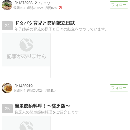
1873956
2
週間IN:
4
週間OUT:
24
月間IN:
8
ドタバタ育児と節約献立日誌
24
年子姉弟の育児の様子と日々の献立をつづっています。
1436919
週間IN:
4
週間OUT:
24
月間IN:
4
簡単節約料理！〜貧乏版〜
25
貧乏人の簡単節約料理をご紹介します