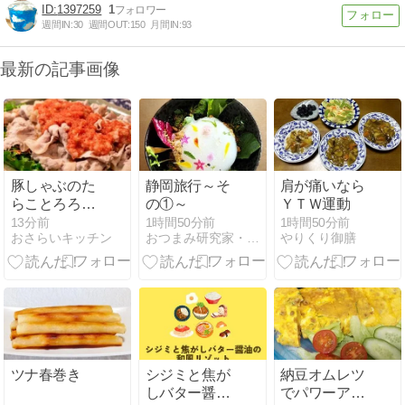
1397259
1
週間IN:
30
週間OUT:
150
月間IN:
93
最新の記事画像
豚しゃぶのた
静岡旅行～そ
肩が痛いなら
らことろろサ
の①～
ＹＴＷ運動
ラダ
13分前
1時間50分前
1時間50分前
おさらいキッチン
おつまみ研究家・えりぷーのごはん日記♪♪
やりくり御膳
ツナ春巻き
シジミと焦が
納豆オムレツ
しバター醤油
でパワーアッ