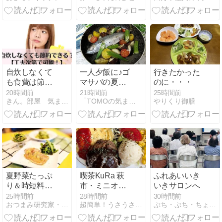
自炊しなくて
一人夕飯に♪ゴ
行きたかった
も食費は節約
マサバの夏野
のに・・・
できる！忙し
菜のアクアパ
20時間前
21時間前
25時間前
きん。部屋 気ままな１人暮らしの部屋
「TOMOの気ままなDiary」
やりくり御膳
い一人暮らし
ッツァ
におすすめの
方法7選
夏野菜たっぷ
喫茶KuRa 萩
ふれあいいき
り＆時短料理
市・ミニオム
いきサロンへ
教室
プレート、
25時間前
28時間前
30時間前
おつまみ研究家・えりぷーのごはん日記♪♪
超簡単！うさうさレシピ
ぷち・ぷち・ちょこっと
KuRaハンバ
ーグ、トース