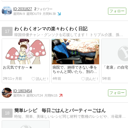
2031827
2
週間IN:
9
週間OUT:
9
月間IN:
39
わくわくオンマの楽々わくわく日記
17
韓国俳優チャン・グンソクを応援してます！ トリプル介護、孫も誕生！喜べる事をさがしつつ わくわく暮らすママの日記
お元気ですか～★
病院で、納得できない事を
「老衰」の自
ちゃんと聞いたら、別の方
法を選択できた話
2年11ヶ月前
4年前
5年前
1803454
週間IN:
9
週間OUT:
24
月間IN:
15
簡単レシピ 毎日ごはんとパーティーごはん
18
時短、簡単、美味しいレシピ同じ材料で数種のレシピや、冷蔵庫にある材料から選ぶレシピやパーティーレシピ