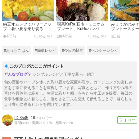
納豆オムレツでパワーアッ
喫茶KuRa 萩市・ミニオム
みょうがのみ
プ！暑い夏を乗り切ろ
プレート、KuRaハンバー
ブントースタ
う！！
グ、トースト。
ドメニュー！
4時間前
28時間前
3日前
#おうちごはん
#簡単レシピ
#今日の献立
#ヘルシーレシピ
このブログのここがポイント
シンプルレシピと丁寧な暮らし紹介
旬の野菜やハーブを使った彩り豊かな家庭料理や、ガーデニングの楽しみ
方を丁寧に伝えることを重視しています。写真とともに、作り方や収穫の
喜びを具体的に紹介し、生活に彩りと癒しをもたらす工夫を提案。毎日の
食事や植物との暮らしを、温かさと工夫を交えて伝えることで、暮らしを
より豊かに彩るヒントを届けています。
8545
16
週間IN:
360
週間OUT:
1750
月間IN:
1570