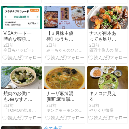
ト。
VISAカード一
【３月株主優
ナスが何本あ
時的な増額の
待】ゆうちょ
っても足りな
審査が通らな
銀行のカタロ
い！美味しす
2日前
2日前
2日前
今日もハッピー♪
みーちゃんのひとり言
四万十住人の 簡単料理ブログ！
かった場合
グギフト♦カス
ぎる「ヤンニ
テラ＆きしめ
ョムナス」
ん・味噌煮込
みうどんセッ
ト
焼肉のお供に
ナーザ麻辣湯
キノコに見え
も♪白なすとネ
(哪吒麻辣湯)
る
ギの中華スー
イオン鎌ヶ谷
2日前
2日前
2日前
「TOMOの気ままなDiary」
キングモーモンの日記
やりくり御膳
プ
店
全て表示