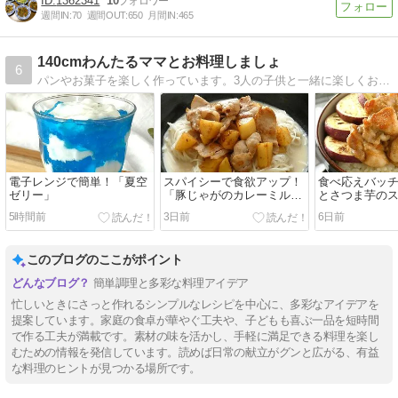
1362341
10
週間IN:
70
週間OUT:
650
月間IN:
465
140cmわんたるママとお料理しましょ
6
パンやお菓子を楽しく作っています。3人の子供と一緒に楽しくお料理するのが大好きです。
電子レンジで簡単！「夏空
スパイシーで食欲アップ！
食べ応えバッ
ゼリー」
「豚じゃがのカレーミルク
とさつま芋の
そうめん」
丼」
5時間前
3日前
6日前
このブログのここがポイント
簡単調理と多彩な料理アイデア
忙しいときにさっと作れるシンプルなレシピを中心に、多彩なアイデアを
提案しています。家庭の食卓が華やぐ工夫や、子どもも喜ぶ一品を短時間
で作る工夫が満載です。素材の味を活かし、手軽に満足できる料理を楽し
むための情報を発信しています。読めば日常の献立がグンと広がる、有益
な料理のヒントが見つかる場所です。