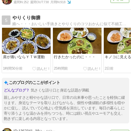
週間IN:
252
週間OUT:
738
月間IN:
918
やりくり御膳
5
娘へ・・・おいしい手抜きとやりくりのコツおかんに似て不細工、おとんに似て不器用なんだから、せめて料理ぐらいは・・・
肩が痛いならＹＴＷ運動
行きたかったのに・・・
キノコに見え
1時間50分前
25時間前
2日前
このブログのここがポイント
気さくな語り口と身近な話題が満載
親しみやすさと軽やかな語り口で、日常の出来事や思ったことを軽快に綴
ります。身近なテーマを取り上げながらも、個性や価値観の多様性を穏や
かに促し、読んでいて心地よい空気感を演出しています。毎日の暮らしに
寄り添うような温かみを持ちつつも、時には鋭い視点やユーモアも交え、
飽きずに楽しめる内容となっています。