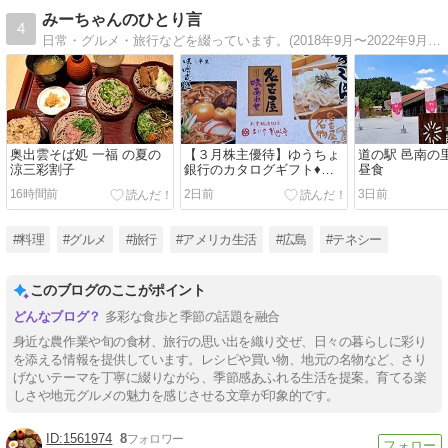
みーちゃんのひとり言
4
日常・グルメ・旅行などを綴っています。(2018年9月〜2022年9月 アメリカ・テネシー州駐在時の生活を記しています。)
奥出雲そば処 一福 の夏の
【３月株主優待】ゆうちょ
道の駅 邑南の
涼三彩割子
銀行のカタログギフト♦カ
昼食
ステラ＆きしめん・味噌煮
16時間前
2日前
3日前
込みうどんセット
#料理
#グルメ
#旅行
#アメリカ生活
#広島
#テネシー
このブログのここがポイント
多彩な食歩と季節の話題を融合
身近な農作業や旬の食材、旅行の思い出を織り交ぜ、日々の暮らしに彩り
を添える情報を提供しています。レシピや買い物、地元の名物など、さり
げないテーマを丁寧に綴りながら、季節感あふれる生活を提案。育てる楽
しさや地元グルメの魅力を感じさせる文章が印象的です。
1561974
8