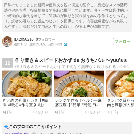
日常のちょっとした疑問や便利技を鋭い視点で紹介し、身近なスマホ活用
法や健康管理、投資情報まで多彩に展開しています。各テーマは具体的か
つ現実的な事例を通じて、知識の深掘りと実践度を高める作りとなってお
り、読者の暮らしに役立つヒントを提供します。内容は緻密ながらも親し
みやすく、読むだけで自然と生活の質が上がる工夫が満載です。
2056216
9
週間IN:
14
週間OUT:
53
月間IN:
83
作り置き＆スピードおかず de おうちバル 〜yuu's s
12
作り置き＆スピードおかずで手間なく無理なく続けられるレシピをご紹介しています。おうちにあるものでちょっとオシャレなバル風に！
むね肉の和風ピカタ【#簡
レンジで作る！ヘルシー麻
タンパク質た
単 #時短 #作り置き #お弁
婆豆腐【#簡単 #時短 #レン
肉と厚揚げの卵
当 #ヘルシー #クレハタイ
ジ #クレハタイアップ
簡単 #時短 #ラ
6日前
6日前
37日前
アップ #PR】
#PR】
ハタイアップ #
このブログのここがポイント