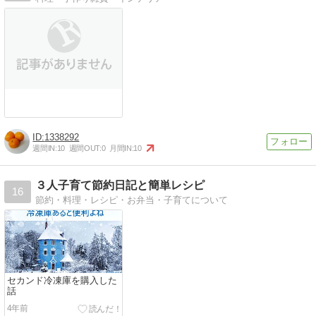
1338292
週間IN:
10
週間OUT:
0
月間IN:
10
３人子育て節約日記と簡単レシピ
16
節約・料理・レシピ・お弁当・子育てについて
セカンド冷凍庫を購入した
話
4年前