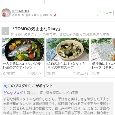
1394303
週間IN:
30
週間OUT:
0
月間IN:
50
「TOMOの気ままなDiary」
8
育ち盛りの男の子3人の母です。食欲旺盛の彼らのお腹を満たす為、日々研究しているレシピを紹介しています。
一人夕飯に♪ゴマサバの夏
焼肉のお供にも♪白なすと
贈り物にも♪コ
野菜のアクアパッツァ
ネギの中華スープ
レーヌ【ＰＲ
21時間前
2日前
3日前
このブログのここがポイント
暮らしに寄り添う家庭レシピの宝庫
多彩な料理スタイルを紹介しながら、手軽さと美味しさを追求した工夫が
光る実用的なレシピ展開が特徴です。短時間で作れるアイデアから季節や
シーンに合わせた料理の提案まで、親しみやすい語り口とともに、家庭の
食卓を豊かに彩る一助となります。写真や工程も丁寧に記され、初心者か