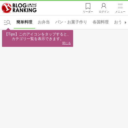
リーダー
ログイン
メニュー
簡単料理
お弁当
パン・お菓子作り
各国料理
おうち
【Tips】このアイコンをタップすると、

カテゴリ一覧を表示できます。
閉じる