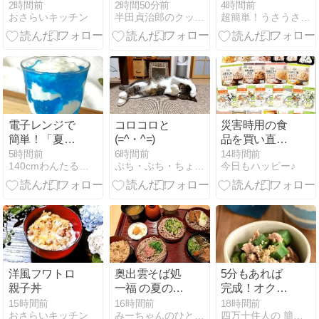
の和風リゾッ
プ！暑い夏を
2時間前
2時間50分前
4時間前
おさらいキッチン
半田貞治郎のクッキングレシピ備忘録
超簡単！うさうさレシピ
ト 半田貞治郎
乗り切ろ
う！！
電子レンジで
コロコロと
災害時用の食
簡単！「夏空
(=^・^=)
品を買い直し
ゼリー」
ました
5時間前
6時間前
14時間前
140cmわんたるママとお料理しましょ
ぷち・ぷち・ちょこっと
今日もハッピー♪
洋風フワトロ
奥出雲そば処
5分もあれば
親子丼
一福 の夏の涼
完成！オクラ
三彩割子
とツナの塩昆
15時間前
16時間前
18時間前
おさらいキッチン
みーちゃんのひとり言
四万十住人の 簡単料理ブログ！
布和え