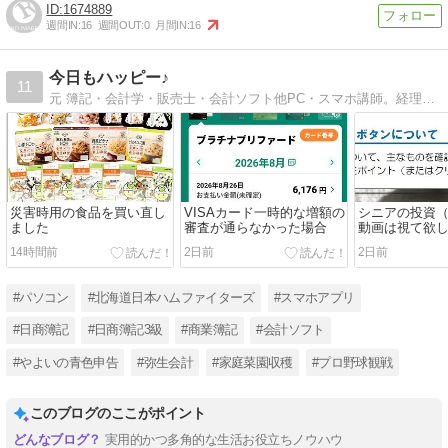
1674889
週間IN:
16
週間OUT:
0
月間IN:
16
今日もハッピー♪
11
元 簿記・会計学・販売士・会計ソフト他PC・スマホ講師。経理業務お役立ち・スマホ＆PCお役立ち・シニアの投資・プロ野球観戦等について綴ります。よろしくお願いします。
災害時用の食品を買い直し
VISAカード一時的な増額の
シニアの投資
ました
審査が通らなかった場合
動画は視て欲
14時間前
2日前
2日前
#パソコン
#北海道日本ハムファイターズ
#スマホアプリ
#日商簿記
#日商簿記3級
#商業簿記
#会計ソフト
#やよいの青色申告
#弥生会計
#家庭菜園収穫
#プロ野球観戦
このブログのここがポイント
実用的かつ多角的な生活お役立ちノウハウ