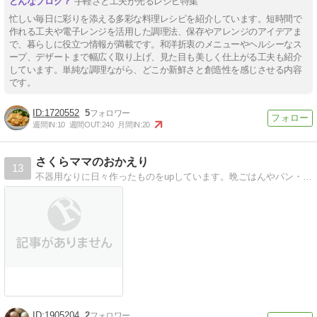
手軽さと工夫が光るレシピ特集
忙しい毎日に彩りを添える多彩な料理レシピを紹介しています。短時間で
作れる工夫や電子レンジを活用した調理法、保存やアレンジのアイデアま
で、暮らしに役立つ情報が満載です。和洋折衷のメニューやヘルシーなス
ープ、デザートまで幅広く取り上げ、見た目も美しく仕上がる工夫も紹介
しています。単純な調理ながら、どこか新鮮さと創造性を感じさせる内容
です。
1720552
5
週間IN:
10
週間OUT:
240
月間IN:
20
さくらママのおかえり
13
不器用なりに日々作ったものをupしています。晩ごはんやパン・スイーツなど＾＾
1905204
2