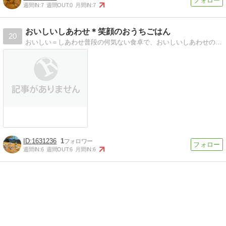
週間IN:
7
週間OUT:
0
月間IN:
7
おいしいしあわせ＊笑顔のおうちごはん
20
おいしい＝しあわせ普段の何気ない食卓で、おいしいしあわせの笑顔がこぼれることを目指してレシピ紹介！
1631236
1
週間IN:
6
週間OUT:
6
月間IN:
6