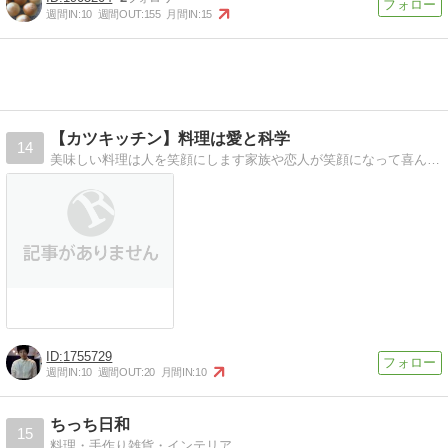
週間IN:
10
週間OUT:
155
月間IN:
15
【カツキッチン】料理は愛と科学
14
美味しい料理は人を笑顔にします家族や恋人が笑顔になって喜んでくれるそんな料理を作って欲しく思います。
1755729
週間IN:
10
週間OUT:
20
月間IN:
10
ちっち日和
15
料理・手作り雑貨・インテリア