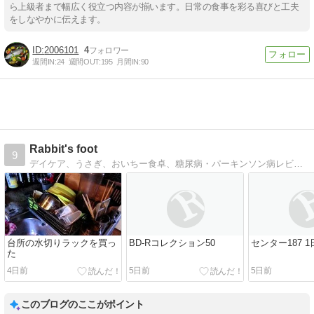
ら上級者まで幅広く役立つ内容が揃います。日常の食事を彩る喜びと工夫
をしなやかに伝えます。
2006101
4
週間IN:
24
週間OUT:
195
月間IN:
90
Rabbit's foot
9
デイケア、うさぎ、おいちー食卓、糖尿病・パーキンソン病レビー小体病・2015年9月に大腿骨を折って要介護４になったかーちゃんのことなどを書いています。
台所の水切りラックを買っ
BD-Rコレクション50
センター187 
た
4日前
5日前
5日前
このブログのここがポイント