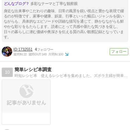
多彩なテーマと丁寧な観察眼
身近な出来事やこだわりの趣味、日常の風景を鋭い視点と豊かな表現で綴
るのが特徴です。家事や健康、娯楽、行事といった幅広いジャンルを扱い
ながらも、具体的なエピソードや詳細な描写を通じて、静かなながらも鮮
やかな彩りをもたらします。読者にとって共感や新たな気づきを促し、
日々の暮らしに潜む価値や奥深さを伝える質の高い観察記録となっていま
す。
1732551
4
週間IN:
22
週間OUT:
148
月間IN:
100
簡単レシピ本調査
10
時短レシピ本 使えるレシピ本を集めました。ズボラ主婦が簡単で安くて美味しいレシピを探して本を紹介しています。