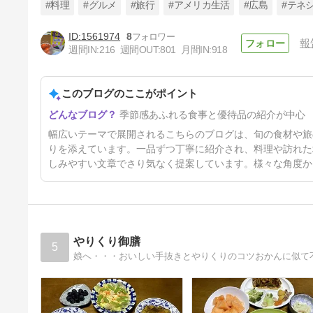
#料理
#グルメ
#旅行
#アメリカ生活
#広島
#テネ
1561974
8
報
週間IN:
216
週間OUT:
801
月間IN:
918
【３月株主優待】ニッスイの優
待品♦自社商品詰め合わせ
このブログのここがポイント
4日前
季節感あふれる食事と優待品の紹介が中心
幅広いテーマで展開されるこちらのブログは、旬の食材や旅
りを添えています。一品ずつ丁寧に紹介され、料理や訪れた
しみやすい文章でさり気なく提案しています。様々な角度か
やりくり御膳
5
娘へ・・・おいしい手抜きとやりくりのコツおかんに似て