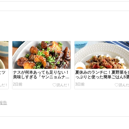
とツ
ナスが何本あっても足りない！
夏休みのランチに！夏野菜を
美味しすぎる「ヤンニョムナ
っぷりと使った簡単ごはん5
ス」
2日前
3日前
報告