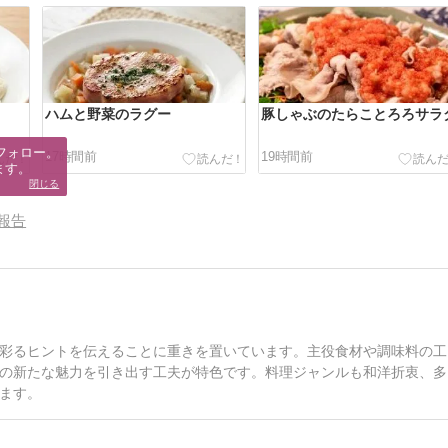
ハムと野菜のラグー
豚しゃぶのたらことろろサラ
フォロー。

17時間前
19時間前
ます。
閉じる
報告
彩るヒントを伝えることに重きを置いています。主役食材や調味料の工
の新たな魅力を引き出す工夫が特色です。料理ジャンルも和洋折衷、多
ます。