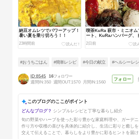
納豆オムレツでパワーアップ！
喫茶KuRa 萩市・ミニオ
暑い夏を乗り切ろう！！
ート、KuRaハンバーグ、
スト。
23時間前
2日前
#おうちごはん
#簡単レシピ
#今日の献立
#ヘルシーレ
8545
16
週間IN:
350
週間OUT:
1570
月間IN:
1560
ピクルス・ヤマモモ酢で簡単保
存食！夏に嬉しい！！
このブログのここがポイント
5日前
シンプルレシピと丁寧な暮らし紹介
旬の野菜やハーブを使った彩り豊かな家庭料理や、ガーデニ
作り方や収穫の喜びを具体的に紹介し、生活に彩りと癒しを
交えて伝えることで、暮らしをより豊かに彩るヒントを届け