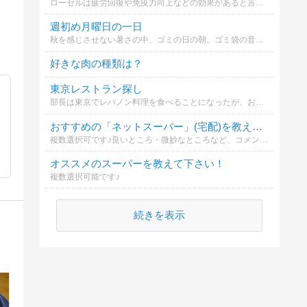
ローゼルは疲労回復や免疫力向上などの効果があると言われています。あなたはローゼルジャムに興味がありますか？
週初め月曜日の一日
秋を感じさせない暑さの中、ゴミの日の朝。ゴミ袋の音が苦手なレオ君のお話。
好きな肉の種類は？
東京レストラン探し
部長は東京でレバノン料理を食べることになったが、お店をどうやって見つけたか
おすすめの「ネットスーパー」(宅配)を教えてください！
複数選択可です♪良いところ・微妙なところなど、コメント頂けたら嬉しいです。
オススメのスーパーを教えて下さい！
複数選択可能です♪
続きを表示