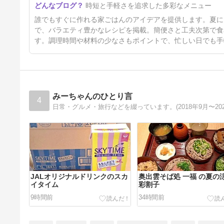
時短と手軽さを追求した多彩なメニュー
オクラのピリ辛漬け
4日前
誰でもすぐに作れる家ごはんのアイデアを提供します。夏に
で、バラエティ豊かなレシピを掲載。簡便さと工夫次第で食
す。調理時間や材料の少なさもポイントで、忙しい日でも手
みーちゃんのひとり言
4
日常・グルメ・旅行などを綴っています。(2018年9月〜2
JALオリジナルドリンクのスカ
奥出雲そば処 一福 の夏の
イタイム
彩割子
9時間前
34時間前