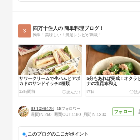
四万十住人の 簡単料理ブログ！
3
簡単！美味しい！満足レシピが満載！
サワークリームで生ハムとアボ
5分もあれば完成！オクラ
カドのサンドイッチ2種類
ナの塩昆布和え
12時間前
昨日
1098428
18
週間IN:
250
週間OUT:
1180
月間IN:
1230
このブログのここがポイント
何度もリピしたくなる！ナスと