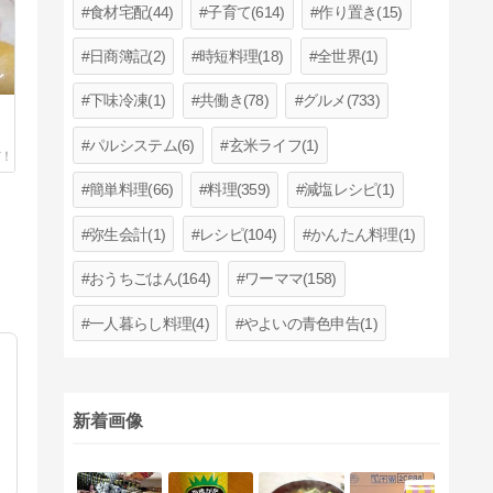
食材宅配(44)
子育て(614)
作り置き(15)
日商簿記(2)
時短料理(18)
全世界(1)
下味冷凍(1)
共働き(78)
グルメ(733)
パルシステム(6)
玄米ライフ(1)
簡単料理(66)
料理(359)
減塩レシピ(1)
弥生会計(1)
レシピ(104)
かんたん料理(1)
おうちごはん(164)
ワーママ(158)
一人暮らし料理(4)
やよいの青色申告(1)
新着画像