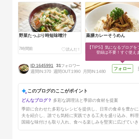
野菜たっぷり時短味噌汁
薬膳カレーそうめん
【TIPS】気になるブログを
7時間前
12時間前
登録は不要！すぐ使え
1645991
31
週間IN:
370
週間OUT:
1990
月間IN:
1480
このブログのここがポイント
天津飯
多彩な調理法と季節の食材を提案
20時間前
季節に合わせた多彩なレシピを提供し、日常の食卓を豊かに
夫を紹介し、誰でも気軽に実践できる工夫を盛り込み、料理
国籍な味付けも取り入れ、食べる楽しみを堅実に広げていき