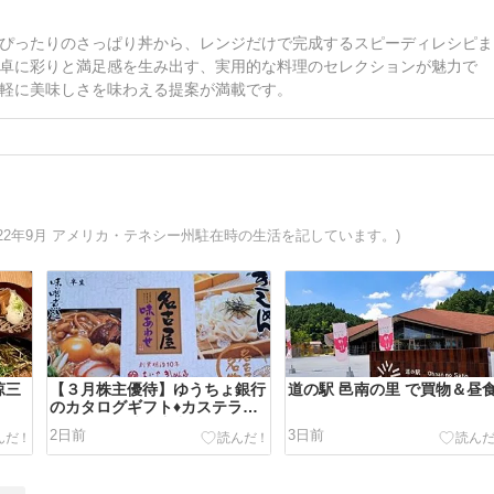
ぴったりのさっぱり丼から、レンジだけで完成するスピーディレシピま
卓に彩りと満足感を生み出す、実用的な料理のセレクションが魅力で
軽に美味しさを味わえる提案が満載です。
022年9月 アメリカ・テネシー州駐在時の生活を記しています。)
涼三
【３月株主優待】ゆうちょ銀行
道の駅 邑南の里 で買物＆昼
のカタログギフト♦カステラ＆
きしめん・味噌煮込みうどんセ
2日前
3日前
ット