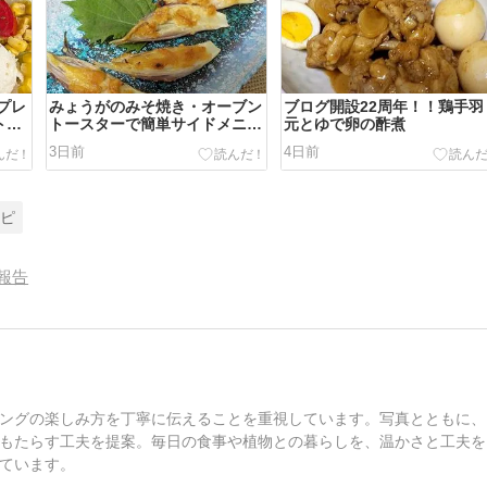
ムプレ
みょうがのみそ焼き・オーブン
ブログ開設22周年！！鶏手羽
トー
トースターで簡単サイドメニュ
元とゆで卵の酢煮
ー！
3日前
4日前
シピ
報告
ングの楽しみ方を丁寧に伝えることを重視しています。写真とともに、
もたらす工夫を提案。毎日の食事や植物との暮らしを、温かさと工夫を
ています。