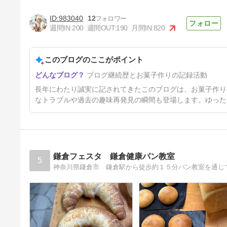
983040
12
週間IN:
200
週間OUT:
190
月間IN:
820
このブログのここがポイント
ラングドシャ
ブログ継続歴とお菓子作りの記録活動
3年前
長年にわたり誠実に記されてきたこのブログは、お菓子作り
なトラブルや過去の趣味再発見の瞬間も登場します。ゆった
鎌倉フェスタ 鎌倉健康パン教室
5
神奈川県鎌倉市 鎌倉駅から徒歩約１５分パン教室を通じ