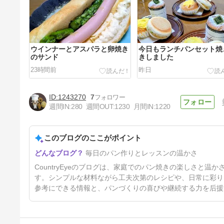
ウインナーとアスパラと卵焼き
今日もランチパンセット焼
のサンド
きしました
23時間前
昨日
1243270
7
週間IN:
280
週間OUT:
1230
月間IN:
1220
このブログのここがポイント
枝豆入りポテサラサンド
毎日のパン作りとレッスンの温かさ
3日前
CountryEyeのブログは、家庭でのパン焼きの楽しさと
す。シンプルな材料ながら工夫次第のレシピや、日常に彩り
参考にできる情報と、パンづくりの喜びや継続する力を后援