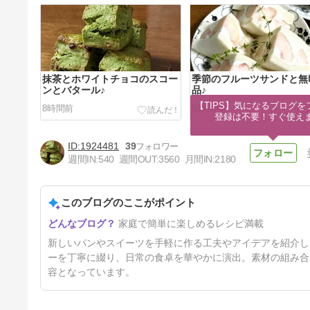
抹茶とホワイトチョコのスコー
季節のフルーツサンドと無
ンとバタール♪
品♪
【TIPS】気になるブログを
8時間前
33時間前
登録は不要！すぐ使え
1924481
39
週間IN:
540
週間OUT:
3560
月間IN:
2180
このブログのここがポイント
連日焼いた抹茶のシフォンケー
家庭で簡単に楽しめるレシピ満載
キ♪
5日前
新しいパンやスイーツを手軽に作る工夫やアイデアを紹介し
ーを丁寧に綴り、日常の食卓を華やかに演出。素材の組み合
容となっています。