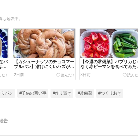
真も勉強中。
なパ
【カシューナッツのチョコマー
【今週の常備菜】パプリカじ
は水
ブルパン】溶けにくいハズが…
なく赤ピーマンを食べてみた
ビッ
カイガラ虫と子供だけで公園で
い！ぶっかけ饂飩と水ぶくれ
2日前
3日前
遊ぶこと。
稽古。
作りパン
#子供の習い事
#作り置き
#常備菜
#つくりおき
報告