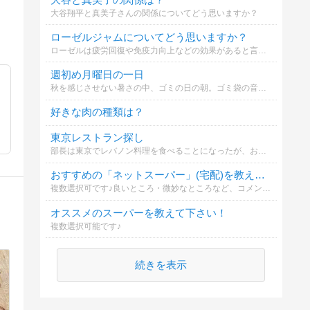
大谷翔平と真美子さんの関係についてどう思いますか？
ローゼルジャムについてどう思いますか？
ローゼルは疲労回復や免疫力向上などの効果があると言われています。あなたはローゼルジャムに興味がありますか？
週初め月曜日の一日
秋を感じさせない暑さの中、ゴミの日の朝。ゴミ袋の音が苦手なレオ君のお話。
好きな肉の種類は？
東京レストラン探し
部長は東京でレバノン料理を食べることになったが、お店をどうやって見つけたか
おすすめの「ネットスーパー」(宅配)を教えてください！
複数選択可です♪良いところ・微妙なところなど、コメント頂けたら嬉しいです。
オススメのスーパーを教えて下さい！
複数選択可能です♪
続きを表示