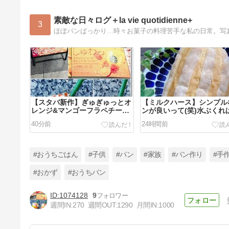
素敵な日々ログ＋la vie quotidienne+
3
ほぼパンばっかり…時々お菓子の料理苦手な私の日常。写
【スタバ新作】ぎゅぎゅっとオ
【ミルクハース】シンプル
レンジ&マンゴーフラペチーノ
ンが良いって(笑)水ぶくれ
★めちゃ旨！！面白自販機つい
が抜けて…なのに汚すぎて
40分前
24時間前
でに旅行記
クリ。
#おうちごはん
#子供
#パン
#家族
#パン作り
#手
#おかず
#おうちパン
1074128
9
【ちくわチーズパン】王子のイ
週間IN:
270
週間OUT:
1290
月間IN:
1000
メージ通りに。小４王子が足の
裏に大きな水ぶくれ…自分で鍼
4日前
刺すって。