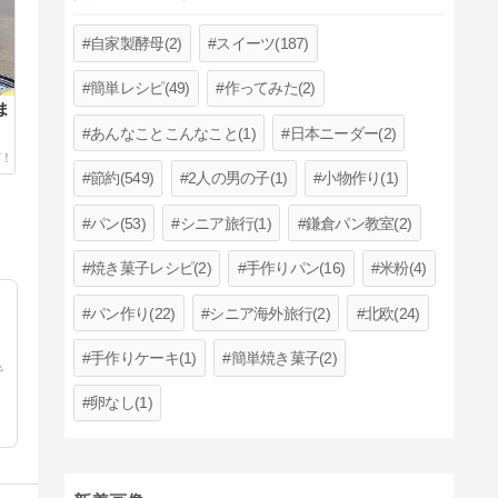
自家製酵母(2)
スイーツ(187)
簡単レシピ(49)
作ってみた(2)
ま
あんなことこんなこと(1)
日本ニーダー(2)
節約(549)
2人の男の子(1)
小物作り(1)
パン(53)
シニア旅行(1)
鎌倉パン教室(2)
焼き菓子レシピ(2)
手作りパン(16)
米粉(4)
パン作り(22)
シニア海外旅行(2)
北欧(24)
手作りケーキ(1)
簡単焼き菓子(2)
で
卵なし(1)