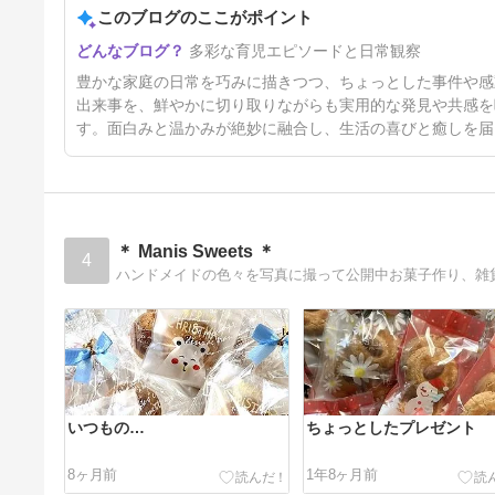
このブログのここがポイント
多彩な育児エピソードと日常観察
豊かな家庭の日常を巧みに描きつつ、ちょっとした事件や感
出来事を、鮮やかに切り取りながらも実用的な発見や共感を
す。面白みと温かみが絶妙に融合し、生活の喜びと癒しを届
＊ Manis Sweets ＊
4
ハンドメイドの色々を写真に撮って公開中お菓子作り、雑
いつもの…
ちょっとしたプレゼント
8ヶ月前
1年8ヶ月前