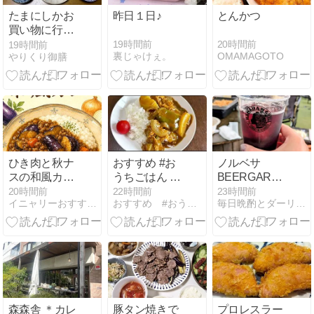
たまにしかお
昨日１日♪
とんかつ
買い物に行か
ないか
19時間前
20時間前
19時間前
裏じゃけぇ。
OMAMAGOTO
やりくり御膳
ら・・・
ひき肉と秋ナ
おすすめ #お
ノルベサ
スの和風カレ
うちごはん ブ
BEERGARDEN&B
ー｜レシピ＆
ログ「初挑
THE CAMP
20時間前
22時間前
23時間前
イニャリーおすすめレシピ＆ガーデニング
おすすめ #おうちごはん
毎日晩酌とダーリンご飯
作り方
戦！カレーラ
イスにピーマ
ンとキャベ
ツ」
森森舎 ＊カレ
豚タン焼きで
プロレスラー