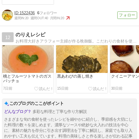
1522436
6
週間IN:
20
週間OUT:
40
月間IN:
20
のりえレシピ
12
お料理大好きアラフォー主婦が作る晩御飯。こだわりの食材を使って丁寧に作っています。星付きレストラン・お取り寄せ情報も。
桃とフルーツトマトのガス
黒あわびの蒸し焼き
クイニーアマ
パッチョ
7日前
15日前
30日前
このブログのここがポイント
多彩な料理と丁寧な作り方解説
さまざまな旬の食材を使ったレシピを細やかに紹介し、季節感を大切にし
た料理の数々を楽しめます。濃厚なソースや絶妙な火入れの技法を中心
に、素材の魅力を存分に引き出す調理法を丁寧に解説し、家庭でも取り入
れやすい工夫も伝えています。料理の美味しさと作る楽しさが伝わる記事