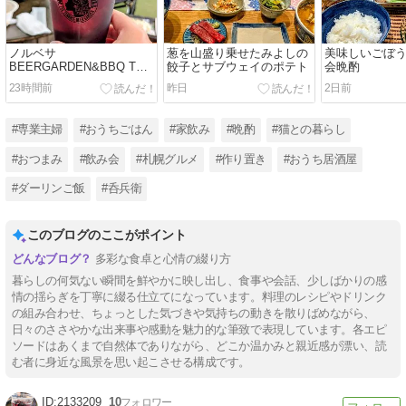
ノルベサ
葱を山盛り乗せたみよしの
美味しいごぼ
BEERGARDEN&BBQ THE
餃子とサブウェイのポテト
会晩酌
CAMP
23時間前
昨日
2日前
#専業主婦
#おうちごはん
#家飲み
#晩酌
#猫との暮らし
#おつまみ
#飲み会
#札幌グルメ
#作り置き
#おうち居酒屋
#ダーリンご飯
#呑兵衛
このブログのここがポイント
多彩な食卓と心情の綴り方
暮らしの何気ない瞬間を鮮やかに映し出し、食事や会話、少しばかりの感
情の揺らぎを丁寧に綴る仕立てになっています。料理のレシピやドリンク
の組み合わせ、ちょっとした気づきや気持ちの動きを散りばめながら、
日々のささやかな出来事や感動を魅力的な筆致で表現しています。各エピ
ソードはあくまで自然体でありながら、どこか温かみと親近感が漂い、読
む者に身近な風景を思い起こさせる構成です。
2133209
10