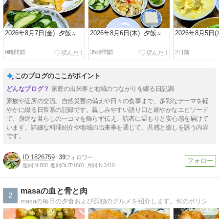
2026年8月7日(金) 夕飯♫
2026年8月6日(木) 夕飯♫
2026年8月5日
9時間前
35時間前
2日前
このブログのここがポイント
家庭の出来事と地域のつながりを綴る日記調
家族や近所の交流、自然災害の備えや日々の食事まで、多彩なテーマを軽
やかに綴る日常系の記録です。親しみやすい語り口と細やかなエピソード
で、身近な暮らしの一コマを飾らず伝え、読者に温もりと安心感を届けて
います。詳細な料理紹介や地域の出来事を通じて、共感と癒しを誘う内容
です。
1826759
39
週間IN:
800
週間OUT:
1860
月間IN:
3410
masaの血と骨と肉
2
masaの毎日の夕食および孤独のグルメを紹介します。何のポリシーも、いかなる意味もありません。ただひたすら普段食っているものを紹介するブログです。