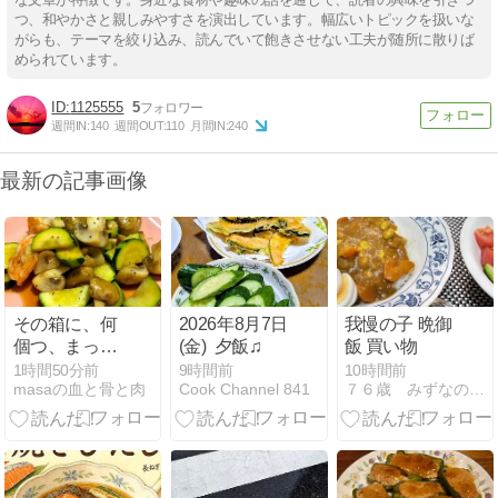
つ、和やかさと親しみやすさを演出しています。幅広いトピックを扱いな
がらも、テーマを絞り込み、読んでいて飽きさせない工夫が随所に散りば
められています。
1125555
5
週間IN:
140
週間OUT:
110
月間IN:
240
最新の記事画像
その箱に、何
2026年8月7日
我慢の子 晩御
個つ、まって
(金) 夕飯♫
飯 買い物
いるの？
1時間50分前
9時間前
10時間前
masaの血と骨と肉
Cook Channel 841
７６歳 みずなの御飯とつぶやき