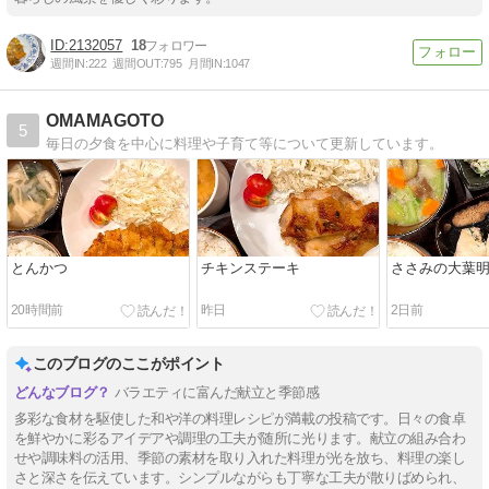
2132057
18
週間IN:
222
週間OUT:
795
月間IN:
1047
OMAMAGOTO
5
毎日の夕食を中心に料理や子育て等について更新しています。
とんかつ
チキンステーキ
ささみの大葉
20時間前
昨日
2日前
このブログのここがポイント
バラエティに富んだ献立と季節感
多彩な食材を駆使した和や洋の料理レシピが満載の投稿です。日々の食卓
を鮮やかに彩るアイデアや調理の工夫が随所に光ります。献立の組み合わ
せや調味料の活用、季節の素材を取り入れた料理が光を放ち、料理の楽し
さと深さを伝えています。シンプルながらも丁寧な工夫が散りばめられ、