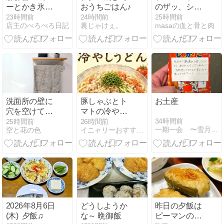
ーとかき氷が
おうちごはん♪
のザッ、シー
大人気のカフ
クはさぁ、怖
23時間前
24時間前
25時間前
店主のぺろぺろ日記
裏じゃけぇ。
masaの血と骨と肉
ェ
かったね。
洗面所の壁に
豚しゃぶとト
お土産
穴を空けて後
マトの冷やし
悔なし。浮か
うどん｜レシ
34時間前
25時間前
26時間前
一期一会 〜雪月花のとき…〜
空と花の色
イニャリーおすすめレシピ＆ガーデニング
せる収納で毎
ピ＆作り方
日がラクにな
った
2026年8月6日
どうしようか
昨日の夕飯は
(木) 夕飯♫
な～ 晩御飯
ピーマンの肉