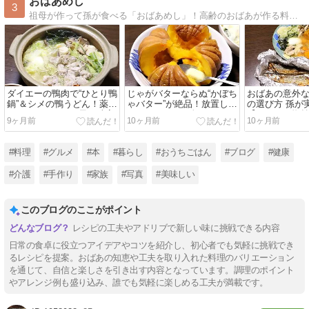
おばあめし
3
祖母が作って孫が食べる「おばあめし」！高齢のおばあが作る料理を、孫の僕が紹介。食べたおにぎりは6000個以上！NHK「 サラメシ 」出演 月刊誌「SAVVY 」連載 「京都新聞」掲載
ダイエーの鴨肉で“ひとり鴨
じゃがバターならぬ“かぼち
おばあの意外
鍋”＆シメの鴨うどん！薬味
ゃバター”が絶品！放置して
の選び方 孫が
はパクチーでタイ風に味変
たらハロウィン色になった
【サンマの塩
9ヶ月前
10ヶ月前
10ヶ月前
小菊かぼちゃで作る
ープ』
#料理
#グルメ
#本
#暮らし
#おうちごはん
#ブログ
#健康
#介護
#手作り
#家族
#写真
#美味しい
このブログのここがポイント
レシピの工夫やアドリブで新しい味に挑戦できる内容
日常の食卓に役立つアイデアやコツを紹介し、初心者でも気軽に挑戦でき
るレシピを提案。おばあの知恵や工夫を取り入れた料理のバリエーション
を通じて、自信と楽しさを引き出す内容となっています。調理のポイント
やアレンジ例も盛り込み、誰でも気軽に楽しめる工夫が満載です。