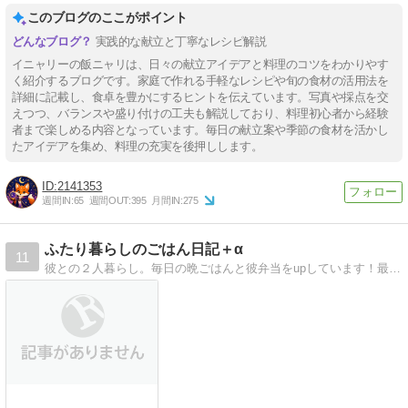
このブログのここがポイント
実践的な献立と丁寧なレシピ解説
イニャリーの飯ニャリは、日々の献立アイデアと料理のコツをわかりやす
く紹介するブログです。家庭で作れる手軽なレシピや旬の食材の活用法を
詳細に記載し、食卓を豊かにするヒントを伝えています。写真や採点を交
えつつ、バランスや盛り付けの工夫も解説しており、料理初心者から経験
者まで楽しめる内容となっています。毎日の献立案や季節の食材を活かし
たアイデアを集め、料理の充実を後押しします。
2141353
週間IN:
65
週間OUT:
395
月間IN:
275
ふたり暮らしのごはん日記＋α
11
彼との２人暮らし。毎日の晩ごはんと彼弁当をupしています！最近始めたベランダでの野菜作りも。