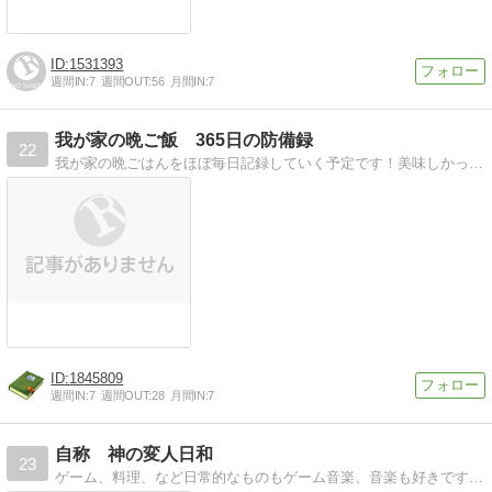
1531393
週間IN:
7
週間OUT:
56
月間IN:
7
我が家の晩ご飯 365日の防備録
22
我が家の晩ごはんをほぼ毎日記録していく予定です！美味しかったものはレシピもできるだけご紹介します。
1845809
週間IN:
7
週間OUT:
28
月間IN:
7
自称 神の変人日和
23
ゲーム、料理、など日常的なものもゲーム音楽、音楽も好きです。料理もしたり食べたり・・・