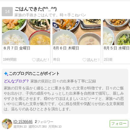
ごはんできた(*^_^*)
14
家族の手抜きごはんです。時々手こねパン
８月７日 金曜日
8月６日 木曜日
8月５日 水曜日
19時間前
昨日
2日前
このブログのここがポイント
家族の笑顔と日々の出来事を丁寧に記録
家族の日常を温かく綴ることに重きを置いた文章が特徴です。日々のご飯
やお出かけ、子供の成長やちょっとした出来事を自然体で描写し、親しみ
やすさを感じさせます。穏やかでほほえましいエピソードと、家族への思
いやりに満ちた文章が魅力です。心に残る情景や気配りが伝わる文章展開
は、温もりのあるひとときを演出します。
1536646
2
週間IN:
10
週間OUT:
380
月間IN:
10