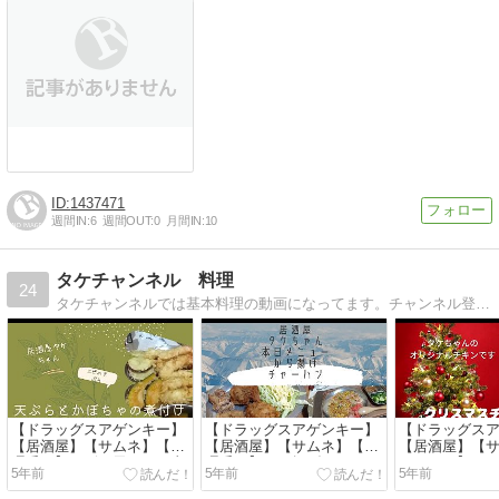
1437471
週間IN:
6
週間OUT:
0
月間IN:
10
タケチャンネル 料理
24
タケチャンネルでは基本料理の動画になってます。チャンネル登録お願いします。 ※料理は自己流が多いです。 ほぼ毎日料理を作ってます。 GENKYで買い物をしてます。
【ドラッグスアゲンキー】
【ドラッグスアゲンキー】
【ドラッグス
【居酒屋】【サムネ】【料
【居酒屋】【サムネ】【料
【居酒屋】【
理番組】エビの天ぷらが真
理番組】から揚げ チャーハ
ムネイル】ク
5年前
5年前
5年前
っ直ぐ仕上がったよ。かぼ
ン 得意料理です。
ン タケちゃん
ちゃ煮付けも作ったよ
チキン、3種類