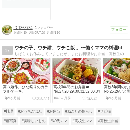
1368734
1
週間IN:
10
週間OUT:
20
月間IN:
10
ウチの子、ウチ猫、ウチご飯 。〜働くママの料理blog〜
17
しばらくお休みしていましたが、またお料理やお弁当、高校生の娘二人やサビネコちゃんのこと、ママ友とのランチ、載せていこうかな。仕事はかけもちで、色々寝不足覚悟で働いてます。学費を、、稼ぐぞーー！！
高３娘作。ひな祭りのカラ
高校3年間のお弁当👑
高校3年間のお弁
フルケーキ。
No.27.28.29.30.31.32.33.34
No.25.26♡
と。
1年5ヶ月前
1年9ヶ月前
1年9ヶ月前
#料理
#おうちごはん
#お弁当
#ねことの暮らし
#サビ猫
#猫写真
#美味しいもの
#40代ママ
#高校生ママ
#高校生弁当