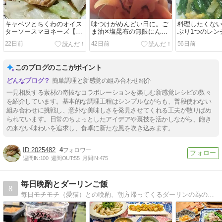
キャベツとちくわのオイス
味つけがめんどい日に。ご
料理したくな
ターソースマヨネーズ【5
ま油✕塩昆布の無限にんじ
ぶり1つのレン
分・レンチン】
ん【包丁いらず・5分】
【5分・フライ
22日前
42日前
56日前
このブログのここがポイント
簡単調理と新感覚の組み合わせ紹介
一見相反する素材の奇抜なコラボレーションを楽しむ新感覚レシピの数々
を紹介しています。基本的な調理工程はシンプルながらも、普段使わない
組み合わせに挑戦し、意外な美味しさを発見させてくれる工夫が散りばめ
られています。日常のちょっとしたアイデアや裏技を活かしながら、飽き
の来ない味わいを追求し、食卓に新たな風を吹き込みます。
2025482
4
週間IN:
100
週間OUT:
55
月間IN:
475
毎日晩酌とダーリンご飯
8
毎日モチモチ（愛猫）との晩酌、朝方帰ってくるダーリンの為のご飯大好きな人達との呑み会、時々旅行など呑兵衛HAPPYブログです。