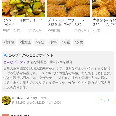
その箱に、何個つ、まって
プロレスラーのザッ、シー
大事なものを
いるの？
クはさぁ、怖かったね。
まい、こんで
1時間50分前
25時間前
2日前
#晩御飯
#北海道
#福祉
#食事
#介護
#夕食
このブログのここがポイント
多彩な料理と日常の観察を融合
日常の食事風景や地域の出来事を通じて、身近なグルメや文化を鋭く掘り
下げる姿勢が特徴です。、旬の味わいや地方の特色、またちょっとした気
づきや流行も巧みに織り交ぜながら、多角的な視点で季節や人々の暮らし
に迫ります。飽きのこない身近なテーマを、分かりやすく魅力的に伝える
工夫も光ります。
1657664
18
週間IN:
500
週間OUT:
1210
月間IN:
2070