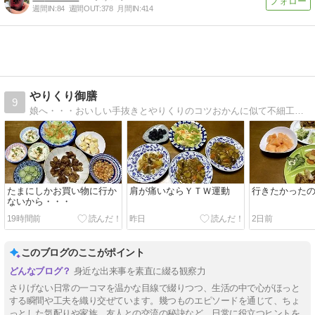
週間IN:
84
週間OUT:
378
月間IN:
414
やりくり御膳
9
娘へ・・・おいしい手抜きとやりくりのコツおかんに似て不細工、おとんに似て不器用なんだから、せめて料理ぐらいは・・・
たまにしかお買い物に行か
肩が痛いならＹＴＷ運動
行きたかった
ないから・・・
19時間前
昨日
2日前
このブログのここがポイント
身近な出来事を素直に綴る観察力
さりげない日常の一コマを温かな目線で綴りつつ、生活の中で心がほっと
する瞬間や工夫を織り交ぜています。幾つものエピソードを通じて、ちょ
っとした気配りや家族、友人との交流の秘訣など、日常に役立つヒントを