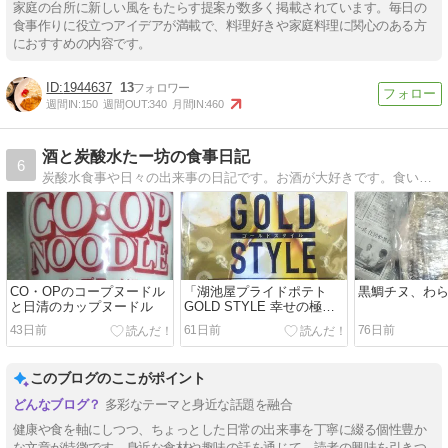
家庭の台所に新しい風をもたらす提案が数多く掲載されています。毎日の
食事作りに役立つアイデアが満載で、料理好きや家庭料理に関心のある方
におすすめの内容です。
1944637
13
週間IN:
150
週間OUT:
340
月間IN:
460
酒と炭酸水たー坊の食事日記
6
炭酸水食事や日々の出来事の日記です。お酒が大好きです。食いしん坊です。
CO・OPのコープヌードル
「湖池屋プライドポテト
黒鯛チヌ、わ
と日清のカップヌードル
GOLD STYLE 幸せの極み
だし 食塩不使用」「やみつ
43日前
61日前
76日前
きエンドレス製法」
このブログのここがポイント
多彩なテーマと身近な話題を融合
健康や食を軸にしつつ、ちょっとした日常の出来事を丁寧に綴る個性豊か
な文章が特徴です。身近な食材や趣味の話を通じて、読者の興味を引きつ