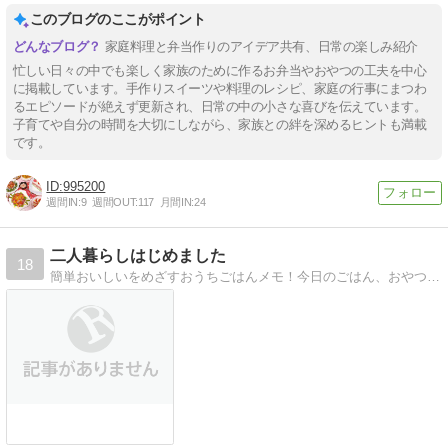
このブログのここがポイント
家庭料理と弁当作りのアイデア共有、日常の楽しみ紹介
忙しい日々の中でも楽しく家族のために作るお弁当やおやつの工夫を中心
に掲載しています。手作りスイーツや料理のレシピ、家庭の行事にまつわ
るエピソードが絶えず更新され、日常の中の小さな喜びを伝えています。
子育てや自分の時間を大切にしながら、家族との絆を深めるヒントも満載
です。
995200
週間IN:
9
週間OUT:
117
月間IN:
24
二人暮らしはじめました
18
簡単おいしいをめざすおうちごはんメモ！今日のごはん、おやつ、お弁当、お出かけレポなど。