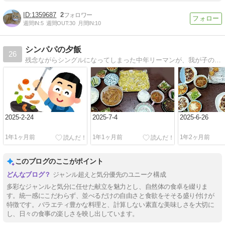
1359687
2
週間IN:
5
週間OUT:
30
月間IN:
10
シンパパの夕飯
26
残念ながらシングルになってしまった中年リーマンが、我が子のために作る夕飯の記録。閉店間際のスーパーでゲットした半額食材を片手に子供の就寝時間を気にかけていつも慌ただしく調理する毎日。
2025-2-24
2025-7-4
2025-6-26
1年1ヶ月前
1年1ヶ月前
1年2ヶ月前
このブログのここがポイント
ジャンル超えと気分優先のユニーク構成
多彩なジャンルと気分に任せた献立を魅力とし、自然体の食卓を綴りま
す。統一感にこだわらず、並べるだけの自由さと食欲をそそる盛り付けが
特徴です。バラエティ豊かな料理と、計算しない素直な美味しさを大切に
し、日々の食事の楽しさを映し出しています。