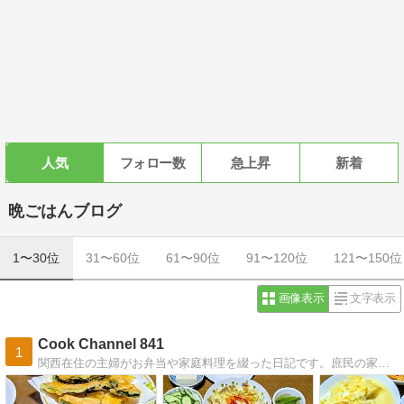
人気
フォロー数
急上昇
新着
晩ごはんブログ
1〜30位
31〜60位
61〜90位
91〜120位
121〜150位
画像表示
文字表示
Cook Channel 841
1
関西在住の主婦がお弁当や家庭料理を綴った日記です。庶民の家庭料理です。ブログにする事で、娘たちが自立し、家庭料理でつまずいた時にヒントになればと思い始めました。