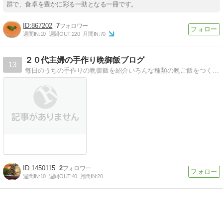
群で、食卓を豊かに彩る一助となる一冊です。
867202
7
週間IN:
10
週間OUT:
220
月間IN:
70
２０代主婦の手作り晩御飯ブログ
13
毎日のうちの手作りの晩御飯を紹介いろんな種類の晩ご飯をつくっています！
1450115
2
週間IN:
10
週間OUT:
40
月間IN:
20