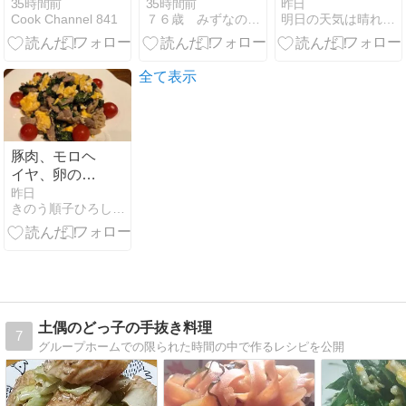
詰めでした
35時間前
35時間前
昨日
Cook Channel 841
７６歳 みずなの御飯とつぶやき
明日の天気は晴れもよう
全て表示
豚肉、モロヘ
イヤ、卵の塩
麹炒め
昨日
きのう順子ひろしのブログ
土偶のどっ子の手抜き料理
7
グループホームでの限られた時間の中で作るレシピを公開