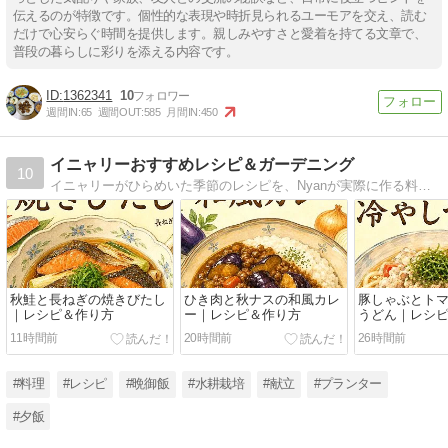
伝えるのが特徴です。個性的な表現や時折見られるユーモアを交え、読む
だけで心安らぐ時間を提供します。親しみやすさと愛着を持てる文章で、
【Tips】気になるブログをフォロー。

登録不要。更新を逃さずキャッチ！
普段の暮らしに彩りを添える内容です。
閉じる
1362341
10
週間IN:
65
週間OUT:
585
月間IN:
450
イニャリーおすすめレシピ＆ガーデニング
10
イニャリーがひらめいた季節のレシピを、Nyanが実際に作る料理ブログです。献立見てご飯作ったら、＃イニャリーの飯ニャリタグで紹介してニャ
秋鮭と長ねぎの焼きびたし
ひき肉と秋ナスの和風カレ
豚しゃぶとト
｜レシピ＆作り方
ー｜レシピ＆作り方
うどん｜レシ
11時間前
20時間前
26時間前
#料理
#レシピ
#晩御飯
#水耕栽培
#献立
#プランター
#夕飯