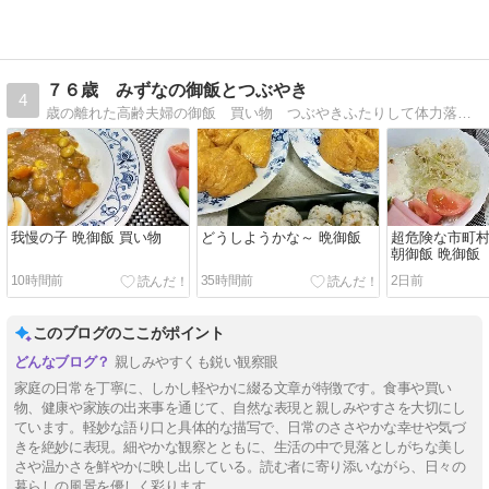
７６歳 みずなの御飯とつぶやき
4
歳の離れた高齢夫婦の御飯 買い物 つぶやきふたりして体力落ちてます。何故か食欲だけは旺盛（笑）
我慢の子 晩御飯 買い物
どうしようかな～ 晩御飯
超危険な市町
朝御飯 晩御飯
10時間前
35時間前
2日前
このブログのここがポイント
親しみやすくも鋭い観察眼
家庭の日常を丁寧に、しかし軽やかに綴る文章が特徴です。食事や買い
物、健康や家族の出来事を通じて、自然な表現と親しみやすさを大切にし
ています。軽妙な語り口と具体的な描写で、日常のささやかな幸せや気づ
きを絶妙に表現。細やかな観察とともに、生活の中で見落としがちな美し
さや温かさを鮮やかに映し出している。読む者に寄り添いながら、日々の
暮らしの風景を優しく彩ります。