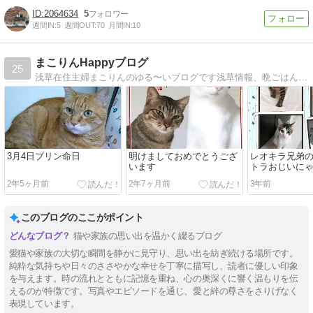
2064634
5
週間IN:
5
週間OUT:
70
月間IN:
10
まこりんHappyブログ
25
浅草在住主婦まこりんのゆる〜いブログです浅草情報、晩ごはん、うちのニャンコ達をご紹介
3月4日プリン命日
明けましておめでとうござ
レオキラ兄弟
います
トラおじいに
の命日とこっ
2年5ヶ月前
2年7ヶ月前
3年前
このブログのここがポイント
猫や家族の思い出を温かく綴るブログ
愛猫や家族の大切な瞬間を静かに見守り、思い出を紡ぎ続ける場所です。
純粋な気持ちや日々のささやかな幸せを丁寧に描写し、読者に優しい印象
を与えます。時の流れとともに記憶を重ね、心の奥深くに響く温もりを伝
えるのが特徴です。写真やエピソードを通じ、愛と絆の尊さをさりげなく
表現しています。