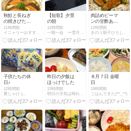
秋鮭と長ねぎ
【短歌】夕景
肉詰めピーマ
の焼きびたし
の朝
ンの甘酢あん
｜レシピ＆作
かけ
11時間前
12時間前
12時間前
イニャリーおすすめレシピ＆ガーデニング
一期一会 〜雪月花のとき…〜
きのう順子ひろしのブログ
り方
子供たちの休
昨日の夕飯は
８月７日 金曜
日♪
ほっけでした
日
12時間前
13時間前
19時間前
裏じゃけぇ。
明日の天気は晴れもよう
ごはんできた(*^_^*)