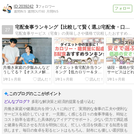
2039242
3
週間IN:
5
週間OUT:
60
月間IN:
5
宅配食事ランキング【比較して賢く選ぶ宅配食・口コミ】
27
宅配食事サービス（宅食）の美味しさや価格で比較したおすすめ食事宅配ランキングをご紹介！
共働き家庭の夕飯みんなど
ダイエット食宅配弁当ラン
値段・価格が
うしてる？【オススメ解決
キング【低カロリー＆タン
サービスはど
法８選】
パク質豊富な弁当特集】
ンキング】
1年1ヶ月前
1年1ヶ月前
1年1ヶ月前
このブログのここがポイント
多彩な解決策と経済的提案を盛り込む
共働き家庭や健康志向を持つ人々に向けて、実用的な食事の工夫や便利な
サービスを紹介しています。一見難しく感じる日々の食事準備を、時短と
コスト効率を追求した具体的なアイデアでサポート。少ない労力で満足感
と健康を両立させる方法を明快に伝え、忙しい生活を快適にする知恵を提
供します。毎日の食卓を彩るヒントはもちろん、財布にも優しい選択肢も