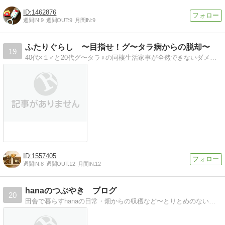
1462876
週間IN:
9
週間OUT:
9
月間IN:
9
ふたりぐらし 〜目指せ！グ〜タラ病からの脱却〜
19
40代×１♂と20代グ〜タラ♀の同棲生活家事が全然できないダメ女が素敵奥さん(笑)になるため一念発起！
1557405
週間IN:
8
週間OUT:
12
月間IN:
12
hanaのつぶやき ブログ
20
田舎で暮らすhanaの日常・畑からの収穫など〜とりとめのないこと