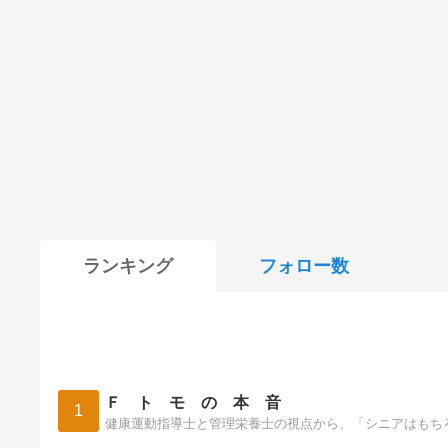
ランキング
フォロー数
Ｆ ト モ の 本 音
1