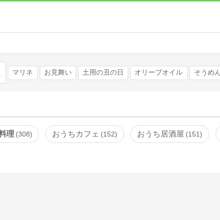
検索
マリネ
お見舞い
土用の丑の日
オリーブオイル
そうめ
料理
おうちカフェ
おうち居酒屋
308
152
151