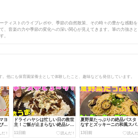
ーティストのライブレポや、季節の自然散策、その時々の豊かな感動を
て、音楽の力や季節の変化への深い関心が見えてきます。筆の力強さと
す。
す。他にも保育園栄養士として体験したこと、趣味なども発信しています。
マヨ
ドライハヤシは忙しい日の救世
夏野菜たっぷりの絶品パスタ
ぴっ
主！ご飯が止まらない絶品レシ
なすとズッキーニの和風スパ
ピ！
ティー！
11日前
13日前