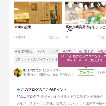
永遠の記憶
葛飾八幡宮周辺をちょっと
ブラ
8時間前
昨日
#管理栄養士
#フリーランス
#カエル
#介護予防
#健
【TIPS】気になるブログをフォロ
#フィットネスインストラクター
#介護予防運動指導員
#
登録は不要！すぐ使えます
1732716
13
報告
オムライスパッカーンのお店
週間IN:
16
週間OUT:
166
月間IN:
76
yellow柏店
12日前
このブログのここがポイント
多ジャンルを横断する生活観察と趣味紹介
グルメ、スポーツ、趣味、日常のちょっとした出来事を鮮や