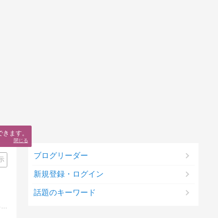
できます。
閉じる
ブログリーダー
示
新規登録・ログイン
話題のキーワード
健康運動指導士と管理栄養士の視点から、「シニアはもちろん、若い内からの介護予防」をモットーに活動し介護予防に力を注いでいる人間のブログです。介護予防に対する想いや栄養や食の事、趣味のファッションや蛙についても書いています。