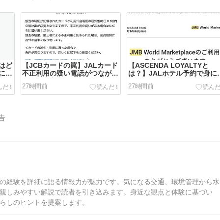
はど
【JCBカードの罠】JALカード
【ASCENDA LOYALTYと
にな
不正利用の疑い電話がつながら
は？】JALホテル予約で身に
ない！AI音声→オペレーターつ
えのない二重請求・重複決済
27時間前
27時間前
なぐ裏ワザと実録トラブル対処
起きた恐怖と真相
法
告
の経験を詳細に語る情報力が魅力です。気になる交通、環境管理から水
親しみやすい解説で読者を引き込みます。身近な観点と体験に基づい
らしのヒントを提案します。