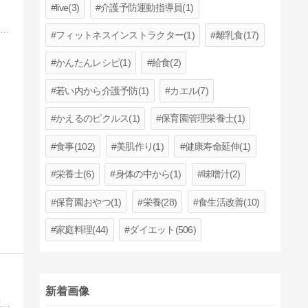
live(3)
介護予防運動指導員(1)
管理栄養士として栄養指導・栄養相談員の経験から、美容・健康・栄養について食の面からblogを発信してます。簡単レシピも載せてます。お気軽にお立ち寄りください。
フィットネスインストラクター(1)
離乳食(17)
かんたんレシピ(1)
給食(2)
若い内から介護予防(1)
カエル(7)
かえるのピクルス(1)
保育園管理栄養士(1)
食事(102)
美肌作り(1)
健康寿命延伸(1)
栄養士(6)
身体の中から(1)
味噌汁(2)
保育園おやつ(1)
栄養(28)
食生活改善(10)
家庭料理(44)
ダイエット(506)
新着画像
料理できない管理栄養士／仕事はお金のため／本業＋株でのんびり生きてます／地方在住／都内にも家アリ／アクアリウム／写真／車ほぢい／