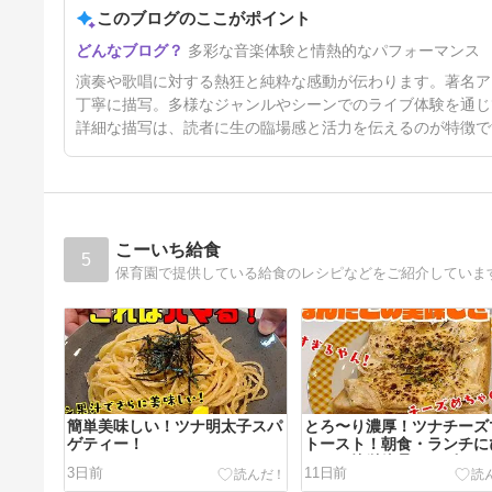
このブログのここがポイント
5ヶ月前
多彩な音楽体験と情熱的なパフォーマンス
演奏や歌唱に対する熱狂と純粋な感動が伝わります。著名ア
丁寧に描写。多様なジャンルやシーンでのライブ体験を通じ
詳細な描写は、読者に生の臨場感と活力を伝えるのが特徴で
こーいち給食
5
保育園で提供している給食のレシピなどをご紹介していま
簡単美味しい！ツナ明太子スパ
とろ〜り濃厚！ツナチーズ
ゲティー！
トースト！朝食・ランチに
たりの簡単絶品レシピ
3日前
11日前