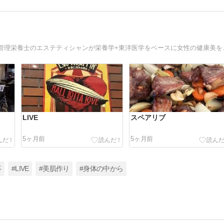
東京の大手エステサロンで延べ１万人
LIVE
スペアリブ
5ヶ月前
5ヶ月前
事
#LIVE
#美肌作り
#身体の中から