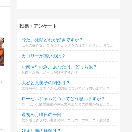
投票・アンケート
の施術経験を生かし管理栄養士のエステティシャンが栄養学+東洋医学をベースに女性の健康美を育てる本格派Wellness Beauty salon☆
冷たい麺類どれが好きですか？
以下の好きなところにチェックを入れてください。おひとり何か所でも可能です。
カロリーが高いのは？
お肉 VS お魚、 あなたは、どっち派？
お肉とお魚、どっちが好きですか？
大谷と真美子の関係は？
大谷翔平と真美子さんの関係についてどう思いますか？
ローゼルジャムについてどう思いますか？
ローゼルは疲労回復や免疫力向上などの効果があると言われています。あなたはローゼルジャムに興味がありますか？
週初め月曜日の一日
秋を感じさせない暑さの中、ゴミの日の朝。ゴミ袋の音が苦手なレオ君のお話。
好きな肉の種類は？