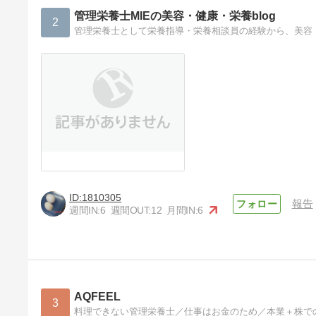
管理栄養士MIEの美容・健康・栄養blog
2
1810305
報告
週間IN:
6
週間OUT:
12
月間IN:
6
AQFEEL
3