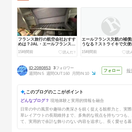
フランス旅行の航空会社おすす
エールフランス欠航の補償
めは？JAL・エールフランスを
うなる？ストライキで欠便
実際に利用して感じたこと
った実体験と請求方法
15時間前
15時間前
2080853
3
報
週間IN:
5
週間OUT:
160
月間IN:
10
このブログのここがポイント
フランス旅行のホテルおすすめ
現地体験と実用的情報を融合
｜パリ1区「オテル デューク
ダンジュー」に泊まってみた！
29時間前
日常の中の風景や趣味の奥深さを鋭く捉える観察力と、実際
立地・朝食・注意点を本音レビ
ュー
草レイアウトの長期維持まで、多角的な視点を持ちつつも、
て、実用的で余計な飾りのない内容を追求し、長く愛せる暮