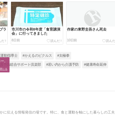
ブラ
市川市の令和8年度「食育講演
作家の東野圭吾さん死去
会」に行ってきました
8日前
10日前
康運動指導士
#かえるのピクルス
#太極拳
ー。

介護予防総合サポート倶楽部
#若い内から介護予防
#健康寿命延伸
。
閉じる
かに伝える情報発信の場です。特に、食と運動を軸にした暮らしの工夫