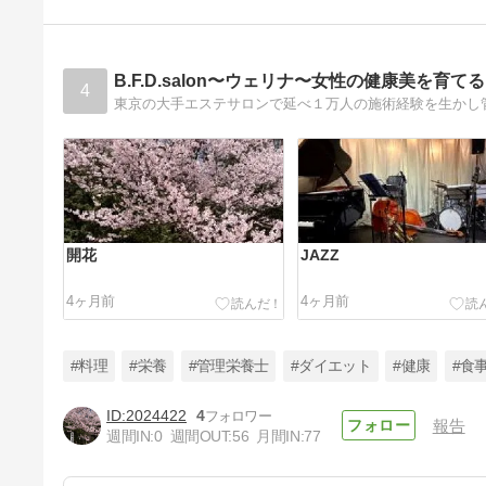
B.F.D.salon〜ウェリナ〜女性の健康美を育てる
4
開花
JAZZ
4ヶ月前
4ヶ月前
#料理
#栄養
#管理栄養士
#ダイエット
#健康
#食
2024422
4
報告
週間IN:
0
週間OUT:
56
月間IN:
77
ストレス