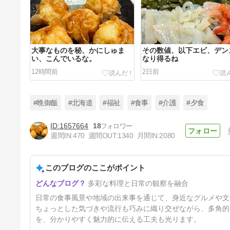
大事なものを秘、かにしゅま
その数値、以下エビ、デン
い、こんでいるな。
なり得るね
12時間前
2日前
#晩御飯
#北海道
#福祉
#食事
#介護
#夕食
1657664
18
週間IN:
470
週間OUT:
1340
月間IN:
2080
あの選手が、ウイナー、です。
このブログのここがポイント
5日前
多彩な料理と日常の観察を融合
日常の食事風景や地域の出来事を通じて、身近なグルメや文
ちょっとした気づきや流行も巧みに織り交ぜながら、多角的
を、分かりやすく魅力的に伝える工夫も光ります。