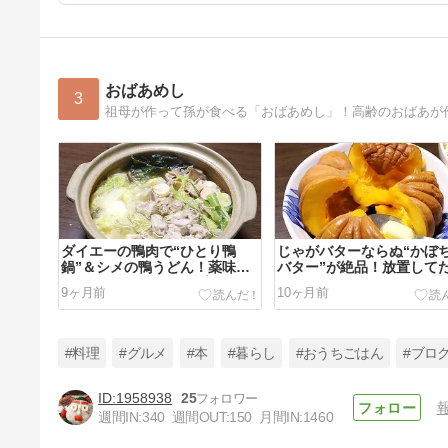
おばあめし
3
ダイエーの鴨肉で“ひとり鴨
じゃがバターならぬ“かぼ
鍋”＆シメの鴨うどん！薬味は
バター”が絶品！放置して
パクチーでタイ風に味変
ハロウィン色になった小菊
9ヶ月前
10ヶ月前
ちゃで作る
#料理
#グルメ
#本
#暮らし
#おうちごはん
#ブロ
1958938
25
週間IN:
340
週間OUT:
150
月間IN:
1460
夏風邪からの熱中症で数日寝こ