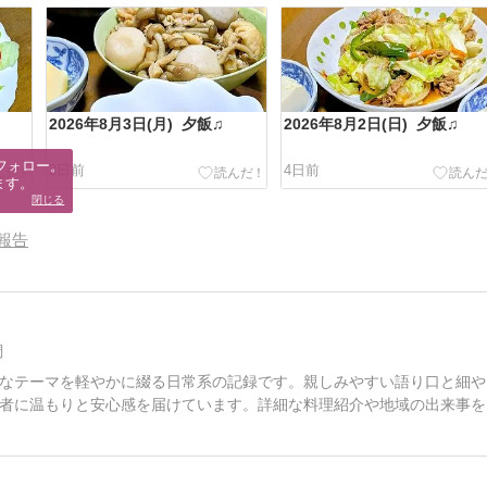
2026年8月3日(月) 夕飯♫
2026年8月2日(日) 夕飯♫
フォロー。

3日前
4日前
ます。
閉じる
報告
調
なテーマを軽やかに綴る日常系の記録です。親しみやすい語り口と細や
者に温もりと安心感を届けています。詳細な料理紹介や地域の出来事を