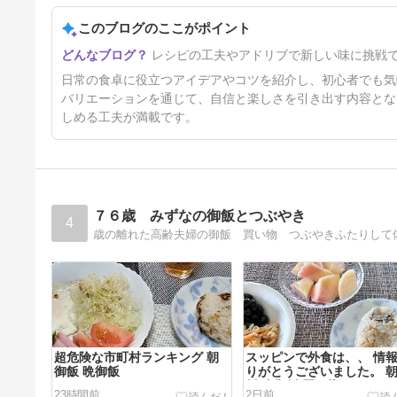
む孫 回復食はうなぎと玉子の
うな玉丼！
このブログのここがポイント
1年前
レシピの工夫やアドリブで新しい味に挑戦
日常の食卓に役立つアイデアやコツを紹介し、初心者でも気
バリエーションを通じて、自信と楽しさを引き出す内容とな
しめる工夫が満載です。
７６歳 みずなの御飯とつぶやき
4
歳の離れた高齢夫婦の御飯 買い物 つぶやきふたりして
超危険な市町村ランキング 朝
スッピンで外食は、、 情
御飯 晩御飯
りがとうございました。 
飯 晩御飯 買い物
23時間前
2日前