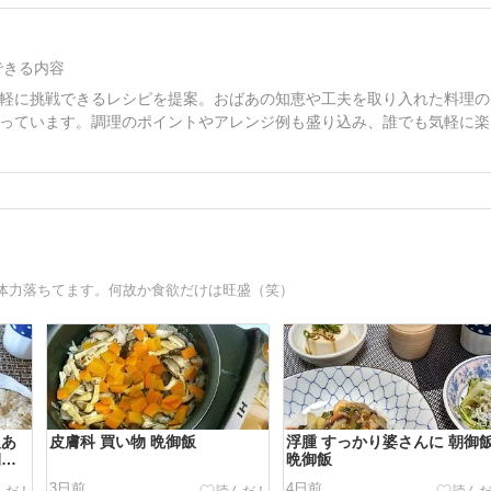
できる内容
軽に挑戦できるレシピを提案。おばあの知恵や工夫を取り入れた料理の
っています。調理のポイントやアレンジ例も盛り込み、誰でも気軽に楽
体力落ちてます。何故か食欲だけは旺盛（笑）
報あ
皮膚科 買い物 晩御飯
浮腫 すっかり婆さんに 朝御
朝御
晩御飯
3日前
4日前