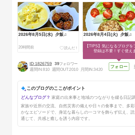
2026年8月5日(水) 夕飯♫
2026年8月4日(火) 夕飯♫
【TIPS】気になるブログを
20時間前
2日前
登録は不要！すぐ使え
1826759
39
週間IN:
810
週間OUT:
2010
月間IN:
3420
このブログのここがポイント
2026年8月1日(土) 夕飯♫
家庭の出来事と地域のつながりを綴る日記
5日前
家族や近所の交流、自然災害の備えや日々の食事まで、多彩
かなエピソードで、身近な暮らしの一コマを飾らず伝え、読
通じて、共感と癒しを誘う内容です。