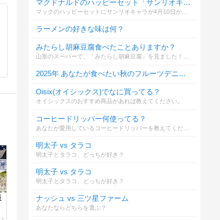
マクドナルドのハッピーセット「サンリオキャラクターズ」どれが欲しい？
マックのハッピーセットにサンリオキャラが4月10日から登場🍔
ラーメンの好きな味は何？
みたらし胡麻豆腐食べたことありますか？
山形のスーパーで、「みたらし胡麻豆腐」を見ました！地元のスーパーで見かけたことがなく、すごく気になりました。
2025年 あなたが食べたい秋のフルーツデニッシュは？
Oisix(オイシックス)でなに買ってる？
オイシックスのおすすめ商品があれば教えてください。
コーヒードリッパー何使ってる？
あなたが愛用しているコーヒードリッパーを教えてください（複数選択可）。材質や形状など、あなたのこだわりポイントをコメント欄から教えてもらえると嬉しいです！
明太子 vs タラコ
明太子とタラコ、どっちが好き？
明太子 vs タラコ
明太子とタラコ、どっちが好き？
ナッシュ vs 三ツ星ファーム
飯
あなたならどちらを選ぶ？