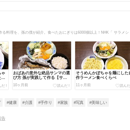
ちゃ
おばあの意外な絶品サンマの選
そうめんかぼちゃを麺にした
たら
び方 孫が実践して作る【サン
作ラーメン食べくらべ
かぼ
マの塩焼きと塩麹スープ』
10ヶ月前
11ヶ月前
グ
#健康
#介護
#手作り
#家族
#写真
#美味しい
報告