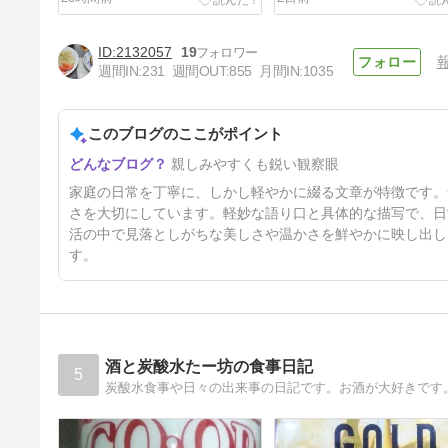
2132057
19
週間IN:
231
週間OUT:
855
月間IN:
1035
このブログのここがポイント
かぶれの症状 晩御飯
親しみやすくも鋭い観察眼
5日前
家庭の日常を丁寧に、しかし軽やかに綴る文章が特徴です。
さを大切にしています。軽妙な語り口と具体的な描写で、日
活の中で見落としがちな美しさや温かさを鮮やかに映し出し
す。
酒と炭酸水たー坊の食事日記
5
炭酸水食事や日々の出来事の日記です。お酒が大好きです