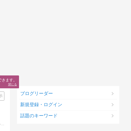
できます。
閉じる
ブログリーダー
示
新規登録・ログイン
話題のキーワード
関西在住の主婦がお弁当や家庭料理を綴った日記です。庶民の家庭料理です。ブログにする事で、娘たちが自立し、家庭料理でつまずいた時にヒントになればと思い始めました。