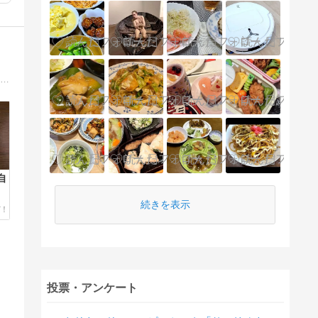
祖母が作って孫が食べる「おばあめし」！高齢のおばあが作る料理を、孫の僕が紹介。食べたおにぎりは6000個以上！NHK「 サラメシ 」出演 月刊誌「SAVVY 」連載 「京都新聞」掲載
自
続きを表示
投票・アンケート