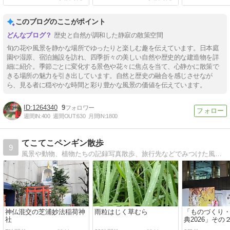
このブログのここがポイント
歴史と自然が調和した静寂の散策空間
旬の花や風景を静かな場所でゆったりと楽しむ趣を伝えています。日本庭
園や湿原、宿泊施設を訪れ、四季折々の美しい自然や歴史的な建造物を詳
細に紹介。季節ごとに変化する景色や花々に焦点を当て、心静かに散策で
きる場所の魅力を引き出しています。自然と歴史の融合を感じさせなが
ら、見る者に穏やかな時間と彩り豊かな風景の価値を伝えています。
1264340
9
週間IN:
400
週間OUT:
630
月間IN:
1800
てこてこペンギン散歩
9
風景や動物、植物たちの記録写真散歩、旅行先などでみつけた風景や動物、植物たちの記録写真
神仏混交の芝浦妙法稲荷神
雨粒はじく草むら
「ものづくり
社
典2026」その