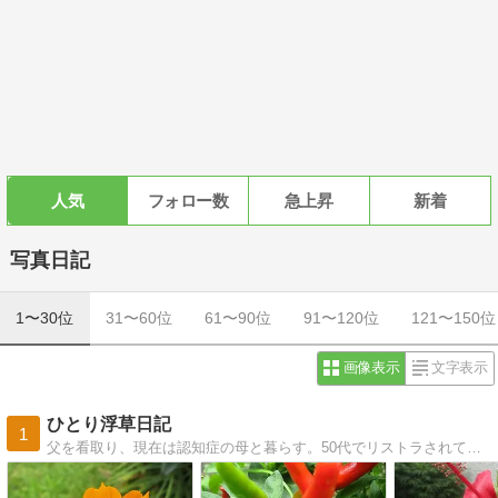
人気
フォロー数
急上昇
新着
写真日記
1〜30位
31〜60位
61〜90位
91〜120位
121〜150位
画像表示
文字表示
ひとり浮草日記
1
父を看取り、現在は認知症の母と暮らす。50代でリストラされて、漸く、年金受給者になった。生涯独身者で子供も孫も無し。さてこれからどうなることやら・・・