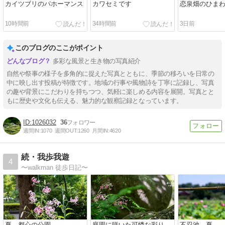
カイツブリのパホーマンス
カワセミです
恋泉畑のひま
10時間前
34時間前
3日前
このブログのここがポイント
多彩な風景と生き物の写真紹介
自然や祭事の様子を多角的に捉えた写真とともに、季節の移ろいを日常の
中に映し出す投稿が特徴です。地域の行事や風物詩を丁寧に記録し、写真
の趣や背景にこだわりを持ちつつ、気軽に楽しめる内容を展開。写真とと
もに歴史や文化も伝える、魅力的な観察記録となっています。
1026032
36
週間IN:
1070
週間OUT:
1260
月間IN:
4620
続・我歩我遊
4
〜walkman 徒歩日記〜