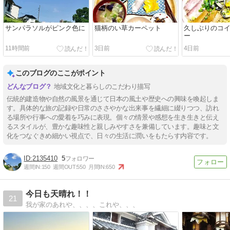
サンパラソルがピンク色に
猫柄のい草カーペット
久しぶりのコ
ー
11時間前
3日前
4日前
このブログのここがポイント
地域文化と暮らしのこだわり描写
伝統的建造物や自然の風景を通じて日本の風土や歴史への興味を喚起しま
す。具体的な旅の記録や日常のささやかな出来事を繊細に綴りつつ、訪れ
る場所や行事への愛着を巧みに表現。個々の情景や感想を生き生きと伝え
るスタイルが、豊かな趣味性と親しみやすさを兼備しています。趣味と文
化をつなぐきめ細かい視点で、日々の生活に潤いをもたらす内容です。
2135410
5
週間IN:
150
週間OUT:
550
月間IN:
650
今日も天晴れ！！
21
我が家のあれや、、、、これや、、、