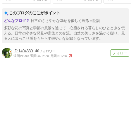
このブログのここがポイント
日常のささやかな幸せを優しく綴る日記調
多彩な花の写真と季節の風景を通じて、心癒される暮らしのひとときを伝
える。日常の小さな発見や家族との交流、自然の美しさを温かく綴り、見
る人にほっこり感をもたらす軽やかな記録となっています。
1404330
46
週間IN:
290
週間OUT:
620
月間IN:
1260