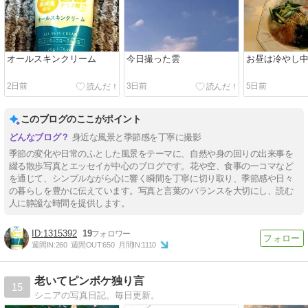
オールスキンクリーム
今日撮った雲
お昼は冷やし
2日前
3日前
5日前
このブログのここがポイント
身近な風景と季節感を丁寧に撮影
季節の変化や日常のふとした風景をテーマに、自然や身の回りの出来事を
綴る散歩写真とエッセイが中心のブログです。花や空、食事の一コマなど
を通じて、シンプルながら心に響く瞬間を丁寧に切り取り、季節感や日々
の暮らしを豊かに伝えています。写真と言葉のバランスを大切にし、読む
人に静謐な時間を提供します。
1315392
19
週間IN:
260
週間OUT:
650
月間IN:
1110
老いてピンボケ独り言
15
シニアの写真日記。毎日更新。