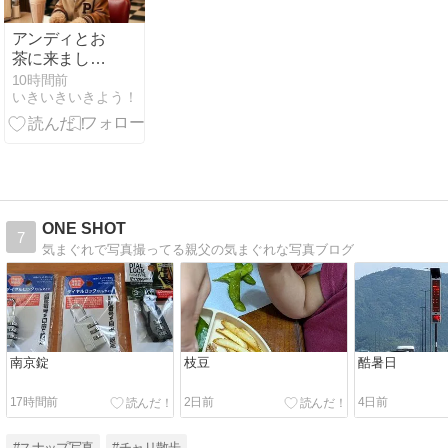
アンディとお
茶に来ました
よ!
10時間前
いきいきいきよう！
ONE SHOT
7
気まぐれで写真撮ってる親父の気まぐれな写真ブログ
南京錠
枝豆
酷暑日
17時間前
2日前
4日前
#スナップ写真
#チャリ散歩