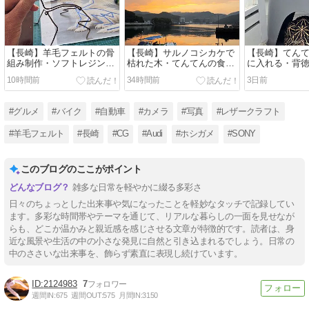
【長崎】羊毛フェルトの骨
【長崎】サルノコシカケで
【長崎】てん
組み制作・ソフトレジンを
枯れた木・てんてんの食
に入れる・背
接着剤に・夏の遠足
事・朝焼け・初盆参り・お
リモート交換3
10時間前
34時間前
3日前
21km・てんてんの食事記
盆の予定
録
#グルメ
#バイク
#自動車
#カメラ
#写真
#レザークラフト
#羊毛フェルト
#長崎
#CG
#Audi
#ホシガメ
#SONY
このブログのここがポイント
雑多な日常を軽やかに綴る多彩さ
日々のちょっとした出来事や気になったことを軽妙なタッチで記録してい
ます。多彩な時間帯やテーマを通じて、リアルな暮らしの一面を見せなが
らも、どこか温かみと親近感を感じさせる文章が特徴的です。読者は、身
近な風景や生活の中の小さな発見に自然と引き込まれるでしょう。日常の
中のささいな出来事を、飾らず素直に表現し続けています。
2124983
7
週間IN:
675
週間OUT:
575
月間IN:
3150