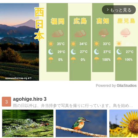
もっと見る
arrow_forward_ios
Powered by 
GliaStudios
Mute
agohige.hiro 3
3
雨の日以外は、弁当持参で写真を撮りに行っています。鳥を始め、景色、飛行機、電車等を撮っています。