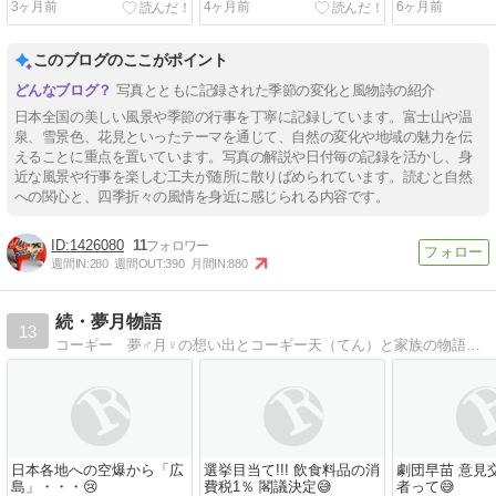
3ヶ月前
4ヶ月前
6ヶ月前
このブログのここがポイント
写真とともに記録された季節の変化と風物詩の紹介
日本全国の美しい風景や季節の行事を丁寧に記録しています。富士山や温
泉、雪景色、花見といったテーマを通じて、自然の変化や地域の魅力を伝
えることに重点を置いています。写真の解説や日付毎の記録を活かし、身
近な風景や行事を楽しむ工夫が随所に散りばめられています。読むと自然
への関心と、四季折々の風情を身近に感じられる内容です。
1426080
11
週間IN:
280
週間OUT:
390
月間IN:
880
続・夢月物語
13
コーギー 夢♂月♀の想い出とコーギー天（てん）と家族の物語。実家の父母闘病介護の記録。
日本各地への空爆から「広
選挙目当て!!! 飲食料品の消
劇団早苗 意見
島」・・・😢
費税1％ 閣議決定😅
者って😅