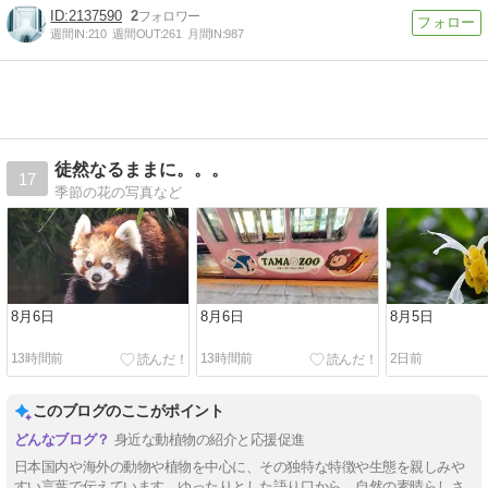
2137590
2
週間IN:
210
週間OUT:
261
月間IN:
987
徒然なるままに。。。
17
季節の花の写真など
8月6日
8月6日
8月5日
13時間前
13時間前
2日前
このブログのここがポイント
身近な動植物の紹介と応援促進
日本国内や海外の動物や植物を中心に、その独特な特徴や生態を親しみや
すい言葉で伝えています。ゆったりとした語り口から、自然の素晴らしさ