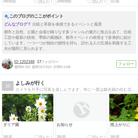
5時間前
29時間前
3日前
このブログのここがポイント
伝統と革新を体感できるイベントと風景
都市と自然、公園と会場が織りなす多ジャンルの魅力に焦点をあて、伝統
工芸や最新の技術、季節の風物詩、都市イベントの表情まで多角的に紹介
しています。一つ一つが独自の個性を持ち、訪れる人の五感を刺激する工
夫が随所に見られます。
1202348
17
週間IN:
333
週間OUT:
810
月間IN:
1449
よしみが行く
10
カメラを片手に写真を楽しんでます。年に一度は娘夫婦の住む北海道に遊びに行ったり 気ままな日々を綴っています
ダリア園
お知らせ
雨上がりに
3年前
3年前
3年前