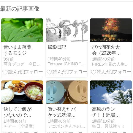
最新の記事画像
青いまま落葉
撮影日記
びわ湖花火大
するモミジ
会（2026年）
の写真撮影
1時間40分前
9分前
1時間40分前
Tetsuya ICHINO " M o m e n t "
写真ブログ 今日の一枚
FIRE5年目の人生ゲーム、登山旅行と写真・カメラ
決してご飯が
買い替えたバ
高原のラン
少ないのでは
ケツ式洗濯機
チ！！近場で
ない
の嬉しかった
のんびり、美
1時間40分前
1時間40分前
2時間10分前
チアー（全温度）
デコポンさんちの家族日記
毎日、興味津々！
点３つ。
味しいもの巡
り！！