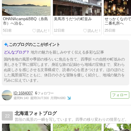
OHANAcamp&BBQ（糸島
美馬市うだつの町並み
せっかくなので
市）へ泊る。
二番札所へ
5日前
12日前
25日前
このブログのここがポイント
地方の魅力を親しみやすく伝える多彩な記事
国内各地の風景や季節の移ろいに焦点を当て、四季折々の自然や町並みの
美しさを丁寧に描写します。身近な旅の記録から地域の宝物まで、変わら
ぬ楽しさを感じさせる文章構成で、読者の心を惹きつけます。ほのぼのと
した風景描写とともに、休日の小さな冒険を優しく紹介し、地域の魅力を
巧みに伝えています。
1684007
6
週間IN:
140
週間OUT:
300
月間IN:
680
北海道フォトブログ
22
普段の風景の一瞬を写しています。四季の移り変わりの情景など。