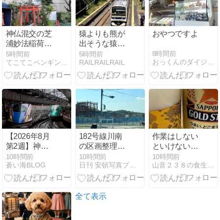
神仏混交の芝
猿よりも熊が
おやつですよ
浦妙法稲荷神
出そうな猿田
社
駅で209系を
8時間前
5時間前
5時間前
おっくんのダイジョウブろぐ
てこてこペンギン散歩
RAILRAILRAIL
撮る
【2026年8月
182号線川南
作業はしない
第2週】神奈
の区画整理さ
といけないの
川県イベント
れたあの場所
だけど、やっ
10時間前
10時間前
10時間前
蒼い海BLOG
日刊 安頓写真ブログ
山音２３８の食生活 PART7
まとめ｜花
に工事が始ま
ぱり最後には
火・グルメイ
った
ちゃんとやり
ベント情報
遂げました！
8月1日 土曜日
全て表示
赤口