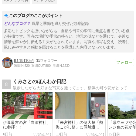
このブログのここがポイント
風景と季節を織り交ぜた観察記録
多彩なトピックを扱いながらも、自然や日常の瞬間に焦点を当てている点
が特徴です。固有の場所や季節の移ろい、地元の味などを通じて、身近な
情景を鮮やかに伝える工夫がなされています。写真や描写を交え、読者に
親しみやすさと感動を届けることを意識した内容となっています。
1911054
15
週間IN:
520
週間OUT:
880
月間IN:
2230
くみさとのほんわか日記
8
散歩しながら大好きな写真を撮ってます。横浜の町や花がとっても好きです。好奇心旺盛です。。
伊豆最古の宮「白濱神社」
「来宮神社」の例大祭「熱
「県立三ツ池
に参拝！！
海こがし祭」に偶然遭
ンジ色の花が
遇！！
6日前
13日前
19日前