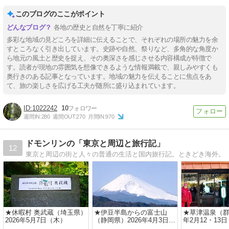
このブログのここがポイント
各地の歴史と自然を丁寧に紹介
多彩な地域の見どころを詳細に伝えることで、それぞれの場所の魅力を余
すところなく引き出しています。史跡や自然、祭りなど、多角的な角度か
ら地元の風土と歴史を捉え、その奥深さを感じさせる内容構成が特徴で
す。読者が現地の雰囲気を想像できるような情報満載で、親しみやすくも
奥行きのある記事となっています。地域の魅力を伝えることに焦点をあ
て、旅の楽しさを広げる工夫が随所に盛り込まれています。
1022242
10
週間IN:
280
週間OUT:
270
月間IN:
970
ドモンリンの「東京と周辺と旅行記」
12
東京と周辺の街と人々の普通の生活と国内旅行記。ときどき海外。
★休暇村 奥武蔵（埼玉県）
★伊豆半島からの富士山
★草津温泉（群
2026年5月7日（木）
（静岡県）2026年4月3日
年2月12・13
（金）