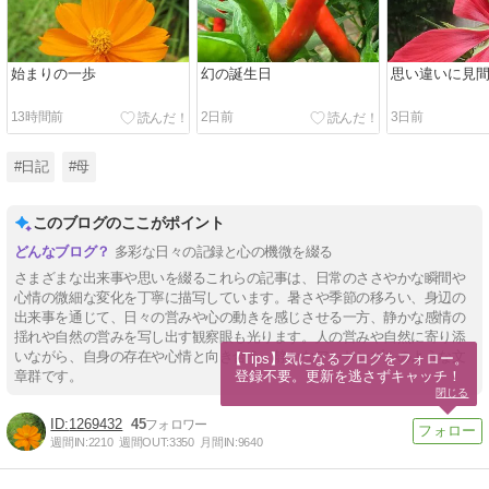
始まりの一歩
幻の誕生日
思い違いに見
13時間前
2日前
3日前
#日記
#母
このブログのここがポイント
多彩な日々の記録と心の機微を綴る
さまざまな出来事や思いを綴るこれらの記事は、日常のささやかな瞬間や
心情の微細な変化を丁寧に描写しています。暑さや季節の移ろい、身辺の
出来事を通じて、日々の営みや心の動きを感じさせる一方、静かな感情の
揺れや自然の営みを写し出す観察眼も光ります。人の営みや自然に寄り添
いながら、自身の存在や心情と向き合う、静かなアンサンブルのような文
【Tips】気になるブログをフォロー。

登録不要。更新を逃さずキャッチ！
章群です。
閉じる
1269432
45
週間IN:
2210
週間OUT:
3350
月間IN:
9640