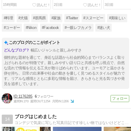
15時間前
2日前
3日前
#料理
#犬猫
#群馬県
#家族
#Twitter
#スヌーピー
#美味しい
#コーギー
#Nikon
#Facebook
#一眼レフカメラ
#迷い犬
このブログのここがポイント
幅広いジャンルと親しみやすさ
個性的な題材を通じて、身近な話題から社会的関心までバランスよく取り
上げられるのが特徴です。親しみやすい語り口と共感を呼ぶ視点で、自然
な流れで情報を伝える工夫が散りばめられています。ユーモアと温かさを
併せ持ち、日常の出来事や社会の動きを優しく見つめるスタイルが魅力で
す。リアルな感情とともに多彩な情報を届け、きらきらと光る気づきや発
見を追求しています。
1176285
6
週間IN:
270
週間OUT:
1254
月間IN:
1206
ブログはじめました
14
コンデジで気楽に写した写真日記です珍しい物ではないけどどこにでも有る物ですが見てください