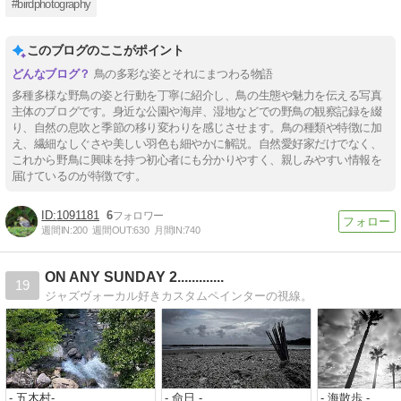
#birdphotography
このブログのここがポイント
鳥の多彩な姿とそれにまつわる物語
多種多様な野鳥の姿と行動を丁寧に紹介し、鳥の生態や魅力を伝える写真
主体のブログです。身近な公園や海岸、湿地などでの野鳥の観察記録を綴
り、自然の息吹と季節の移り変わりを感じさせます。鳥の種類や特徴に加
え、繊細なしぐさや美しい羽色も細やかに解説。自然愛好家だけでなく、
これから野鳥に興味を持つ初心者にも分かりやすく、親しみやすい情報を
届けているのが特徴です。
1091181
6
週間IN:
200
週間OUT:
630
月間IN:
740
ON ANY SUNDAY 2.............
19
ジャズヴォーカル好きカスタムペインターの視線。
- 五木村-
- 命日 -
- 海散歩 -