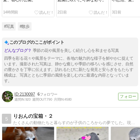
夏、都心の公園。
庭園に咲いた可憐な彩り。
不忍池、夏。
14時間前
2日前
3日前
#写真
#散歩
このブログのここがポイント
季節の花や風景を美しく紹介し心を和ませる写真
四季を彩る花々や風景をテーマに、各地の魅力的な様子を鮮やかに捉えて
います。撮影された写真は、静かな癒しや季節の移ろいを感じさせ、自然
の豊かさを丁寧に伝えます。訪れるたびに新たな発見と安らぎをもたらす
構成は、写真とともに季節の風情を楽しむのに最適な内容となっていま
す。
2130097
6
週間IN:
920
週間OUT:
790
月間IN:
4580
りおんの宝箱・２
5
たくさんの動物たちと暮らすのが子供のころからの夢でした。現在はふたりのわんこと、ふたりの鳥さんとたくさんのめだか達と金魚がいます。多肉植物、DIY、実家リノベーションなど、いろいろ楽しんでいます。