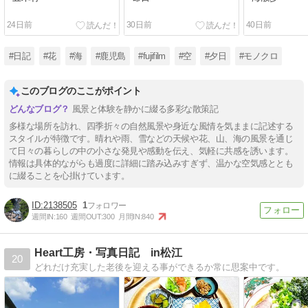
24日前
30日前
40日前
#日記
#花
#海
#鹿児島
#fujifilm
#空
#夕日
#モノクロ
このブログのここがポイント
風景と体験を静かに綴る多彩な散策記
多様な場所を訪れ、四季折々の自然風景や身近な風情を気ままに記述する
スタイルが特徴です。晴れや雨、雪などの天候や花、山、海の風景を通じ
て日々の暮らしの中の小さな発見や感動を伝え、気軽に共感を誘います。
情報は具体的ながらも過度に詳細に踏み込みすぎず、温かな空気感ととも
に綴ることを心掛けています。
2138505
1
週間IN:
160
週間OUT:
300
月間IN:
840
Heart工房・写真日記 in松江
20
どれだけ充実した老後を迎える事ができるか常に思案中です。