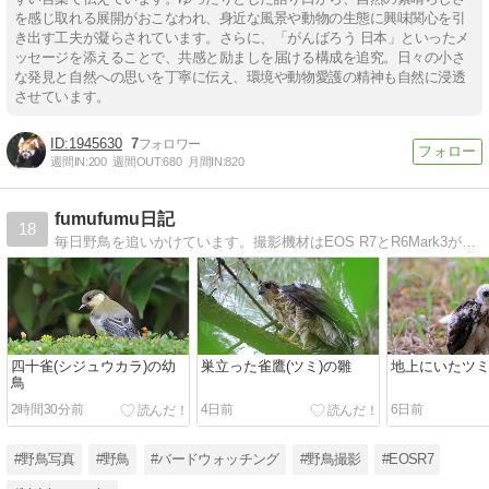
を感じ取れる展開がおこなわれ、身近な風景や動物の生態に興味関心を引
き出す工夫が凝らされています。さらに、「がんばろう 日本」といったメ
ッセージを添えることで、共感と励ましを届ける構成を追究。日々の小さ
な発見と自然への思いを丁寧に伝え、環境や動物愛護の精神も自然に浸透
させています。
1945630
7
週間IN:
200
週間OUT:
680
月間IN:
820
fumufumu日記
18
毎日野鳥を追いかけています。撮影機材はEOS R7とR6Mark3が中心です。その他とLUMIX GX7 Mark2も使っています。
四十雀(シジュウカラ)の幼
巣立った雀鷹(ツミ)の雛
地上にいたツ
鳥
2時間30分前
4日前
6日前
#野鳥写真
#野鳥
#バードウォッチング
#野鳥撮影
#EOSR7