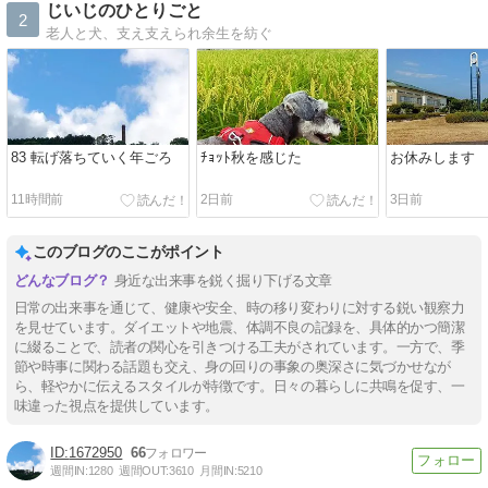
じいじのひとりごと
2
老人と犬、支え支えられ余生を紡ぐ
83 転げ落ちていく年ごろ
ﾁｮｯﾄ秋を感じた
お休みします
11時間前
2日前
3日前
このブログのここがポイント
身近な出来事を鋭く掘り下げる文章
日常の出来事を通じて、健康や安全、時の移り変わりに対する鋭い観察力
を見せています。ダイエットや地震、体調不良の記録を、具体的かつ簡潔
に綴ることで、読者の関心を引きつける工夫がされています。一方で、季
節や時事に関わる話題も交え、身の回りの事象の奥深さに気づかせなが
ら、軽やかに伝えるスタイルが特徴です。日々の暮らしに共鳴を促す、一
味違った視点を提供しています。
1672950
66
週間IN:
1280
週間OUT:
3610
月間IN:
5210