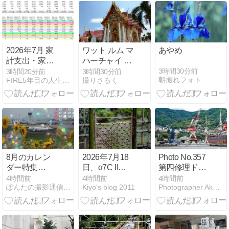
2026年7月 家
ワット ルム マ
あやめ
計支出・家計
ハーチャイ チ
外出費
ュンポン
3時間30分前
3時間20分前
3時間30分前
朝撮れフォト
FIRE5年目の人生ゲーム、登山旅行と写真・カメラ
撮りさるく
8月のカレン
2026年7月18
Photo No.357
ダー特集
日、α7C IIを
第四修理ドッ
(#^.^#)
持って、川越
クといなづま
4時間前
4時間前
4時間前
ぽんたの撮影通信＆うどん麺類大好き生活
Kiyo's blog 2011
Photographer Akasaka Satsuki
へ。外に出
て、旧山崎家
別邸のお庭か
ら。その１７