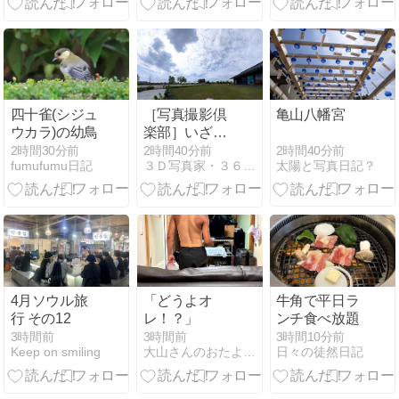
四十雀(シジュ
［写真撮影倶
亀山八幡宮
ウカラ)の幼鳥
楽部］いざな
い館前のハス
2時間40分前
2時間30分前
2時間40分前
太陽と写真日記？
fumufumu日記
３Ｄ写真家・３６０度写真家 日記
その４
（THETA Xで
撮影）
4月ソウル旅
「どうよオ
牛角で平日ラ
行 その12
レ！？」
ンチ食べ放題
3時間前
3時間前
3時間10分前
Keep on smiling
大山さんのおたより。
日々の徒然日記