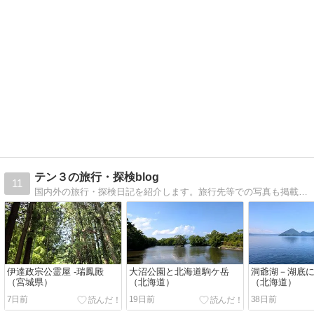
テン３の旅行・探検blog
11
国内外の旅行・探検日記を紹介します。旅行先等での写真も掲載してます＾＾
伊達政宗公霊屋 -瑞鳳殿
大沼公園と北海道駒ケ岳
洞爺湖－湖底
（宮城県）
（北海道）
（北海道）
7日前
19日前
38日前