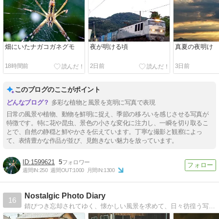
畑にいたナガコガネグモ
夜が明ける頃
真夏の夜明け
18時間前
2日前
3日前
このブログのここがポイント
多彩な植物と風景を克明に写真で表現
日常の風景や植物、動物を鮮明に捉え、季節の移ろいを感じさせる写真が
特徴です。特に花や昆虫、景色の小さな変化に注力し、一瞬を切り取るこ
とで、自然の静穏と鮮やかさを伝えています。丁寧な撮影と観察によっ
て、表情豊かな作品が並び、見飽きない魅力を放っています。
1599621
5
週間IN:
250
週間OUT:
1000
月間IN:
1300
Nostalgic Photo Diary
16
錆びつき忘却されてゆく、懐かしい風景を求めて、日々彷徨う写真日記。