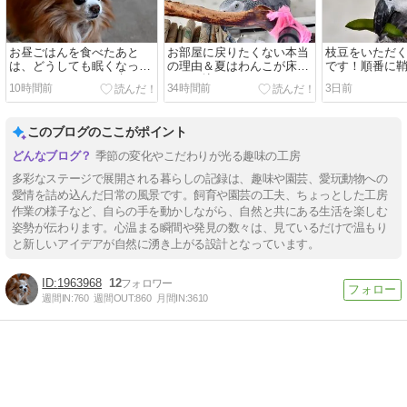
お昼ごはんを食べたあと
お部屋に戻りたくない本当
枝豆をいただ
は、どうしても眠くなって
の理由＆夏はわんこが床に
です！順番に
しまうのです～！＆氷がお
のめり込みます＆めだかさ
いただきます
10時間前
34時間前
3日前
気に召さないようです＆碧
んの卵、おめめが確認でき
い！？欲しか
めだかちゃん、孵化いたし
るものが増えました！＆卵
んの卵が届き
ました～！！＆放置してい
を抱えた深海めだかちゃん
日開花のサボ
このブログのここがポイント
た舟を洗いました！
ハイビスカス
季節の変化やこだわりが光る趣味の工房
多彩なステージで展開される暮らしの記録は、趣味や園芸、愛玩動物への
愛情を詰め込んだ日常の風景です。飼育や園芸の工夫、ちょっとした工房
作業の様子など、自らの手を動かしながら、自然と共にある生活を楽しむ
姿勢が伝わります。心温まる瞬間や発見の数々は、見ているだけで温もり
と新しいアイデアが自然に湧き上がる設計となっています。
1963968
12
週間IN:
760
週間OUT:
860
月間IN:
3610