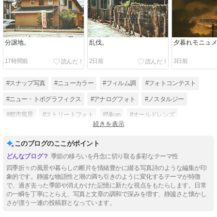
分譲地。
乱伐。
夕暮れモニュ
17時間前
2日前
3日前
#スナップ写真
#ニューカラー
#フィルム調
#フォトコンテスト
#ニュー・トポグラフィクス
#アナログフォト
#ノスタルジー
#都市風景
#ストリートフォト
#Nikon
#オールドレンズ
続きを表示
#リミナルスペース
このブログのここがポイント
季節の移ろいを丹念に切り取る多彩なテーマ性
四季折々の風景や暮らしの断片を情緒豊かに綴る写真詩のような編集が印
象的です。静謐な物語性と潮の満ち引きのように変化するテーマが特徴
で、過ぎ去った季節や消えかけた記憶に新たな視点をもたらします。日常
の一瞬を丁寧にとらえ、写真と文章の調和で深みを増す、静謐さと懐かし
さが漂う一連の投稿群となっています。