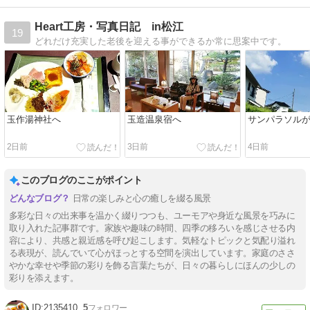
Heart工房・写真日記 in松江
19
どれだけ充実した老後を迎える事ができるか常に思案中です。
玉作湯神社へ
玉造温泉宿へ
サンパラソル
2日前
3日前
4日前
このブログのここがポイント
日常の楽しみと心の癒しを綴る風景
多彩な日々の出来事を温かく綴りつつも、ユーモアや身近な風景を巧みに
取り入れた記事群です。家族や趣味の時間、四季の移ろいを感じさせる内
容により、共感と親近感を呼び起こします。気軽なトピックと気配り溢れ
る表現が、読んでいて心がほっとする空間を演出しています。家庭のささ
やかな幸せや季節の彩りを飾る言葉たちが、日々の暮らしにほんの少しの
彩りを添えます。
2135410
5