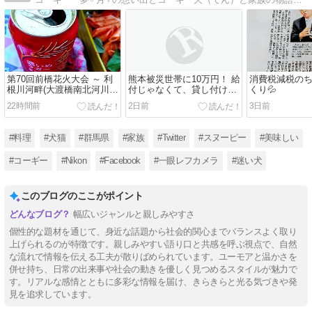
第70回前橋花火大会 ～ 利
熊本被災世帯に10万円！ 給
消費税減税の
根川河畔(大渡橋南北河川緑
付じゃなくて、貸し付ける
くり💦
地)～
って💦💦💦鬼畜だね😡😡😡
22時間前
2日前
3日前
#料理
#犬猫
#群馬県
#家族
#Twitter
#スヌーピー
#美味しい
#コーギー
#Nikon
#Facebook
#一眼レフカメラ
#迷い犬
このブログのここがポイント
幅広いジャンルと親しみやすさ
個性的な題材を通じて、身近な話題から社会的関心までバランスよく取り
上げられるのが特徴です。親しみやすい語り口と共感を呼ぶ視点で、自然
な流れで情報を伝える工夫が散りばめられています。ユーモアと温かさを
併せ持ち、日常の出来事や社会の動きを優しく見つめるスタイルが魅力で
す。リアルな感情とともに多彩な情報を届け、きらきらと光る気づきや発
見を追求しています。