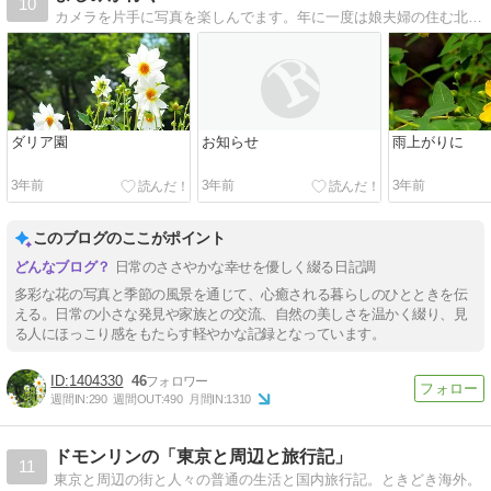
10
カメラを片手に写真を楽しんでます。年に一度は娘夫婦の住む北海道に遊びに行ったり 気ままな日々を綴っています
ダリア園
お知らせ
雨上がりに
3年前
3年前
3年前
このブログのここがポイント
日常のささやかな幸せを優しく綴る日記調
多彩な花の写真と季節の風景を通じて、心癒される暮らしのひとときを伝
える。日常の小さな発見や家族との交流、自然の美しさを温かく綴り、見
る人にほっこり感をもたらす軽やかな記録となっています。
1404330
46
週間IN:
290
週間OUT:
490
月間IN:
1310
ドモンリンの「東京と周辺と旅行記」
11
東京と周辺の街と人々の普通の生活と国内旅行記。ときどき海外。