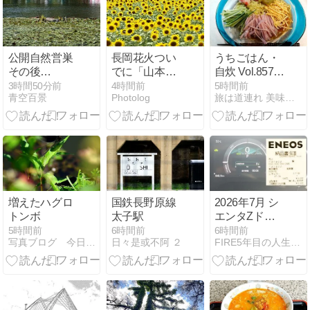
公開自然営巣
長岡花火つい
うちごはん・
その後…
でに「山本山
自炊 Vol.857
ひまわり畑」
＜冷たい
3時間50分前
4時間前
5時間前
青空百景
Photolog
旅は道連れ 美味しい記憶！
麺・・・＞
増えたハグロ
国鉄長野原線
2026年7月 シ
トンボ
太子駅
エンタZドラ
イブ診断と燃
5時間前
6時間前
6時間前
写真ブログ 今日の一枚
日々是或不阿 ２
FIRE5年目の人生ゲーム、登山旅行と写真・カメラ
費、
CB125R（JC91
型）の燃費