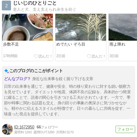
じいじのひとりごと
2
老人と犬、支え支えられ余生を紡ぐ
歩数不足
めでたい ぞろ目
雨よ降れ
17時間前
2日前
3日前
このブログのここがポイント
身近な出来事を鋭く掘り下げる文章
日常の出来事を通じて、健康や安全、時の移り変わりに対する鋭い観察力
を見せています。ダイエットや地震、体調不良の記録を、具体的かつ簡潔
に綴ることで、読者の関心を引きつける工夫がされています。一方で、季
節や時事に関わる話題も交え、身の回りの事象の奥深さに気づかせなが
ら、軽やかに伝えるスタイルが特徴です。日々の暮らしに共鳴を促す、一
味違った視点を提供しています。
1672950
66
週間IN:
1260
週間OUT:
3290
月間IN:
5170