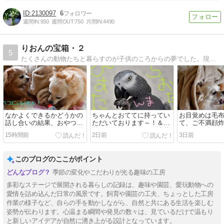
2130097
6
週間IN:
930
週間OUT:
750
月間IN:
4490
りおんの宝箱・２
5
たくさんの動物たちと暮らすのが子供のころからの夢でした。現在はふたりのわんこと、ふたりの鳥さんとたくさんのめだか達と金魚がいます。多肉植物、DIY、実家リノベーションなど、いろいろ楽しんでいます。
なかよくできるかどうかの
ちゃんとおててに持ってい
お目覚めは毛
話し合いの結果、おやつ次
ただいております～！＆枝
て、ご不満顔
第と言うことになったよう
豆を買いに行ったら、生落
ました～！！
15時間前
2日前
3日前
です～！＆めずらしくお出
花生もゲットしちゃいまし
さんの卵発見
かけ。でもすぐに帰ってき
た～！＆めだかさん撮影の
とは盲点だっ
た・・・
NDフィルターは不利だっ
青空＆サボテ
このブログのここがポイント
た！＆サボテン鬼面角開
宵開花予定で
花！！
～！！
季節の変化やこだわりが光る趣味の工房
多彩なステージで展開される暮らしの記録は、趣味や園芸、愛玩動物への
愛情を詰め込んだ日常の風景です。飼育や園芸の工夫、ちょっとした工房
作業の様子など、自らの手を動かしながら、自然と共にある生活を楽しむ
姿勢が伝わります。心温まる瞬間や発見の数々は、見ているだけで温もり
と新しいアイデアが自然に湧き上がる設計となっています。