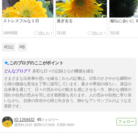
ストレスフルな１日
過ぎ去る
秘仏に会いに 
18時間前
2日前
3日前
#日記
#母
このブログのここがポイント
多彩な日々の記録と心の機微を綴る
さまざまな出来事や思いを綴るこれらの記事は、日常のささやかな瞬間や
心情の微細な変化を丁寧に描写しています。暑さや季節の移ろい、身辺の
出来事を通じて、日々の営みや心の動きを感じさせる一方、静かな感情の
揺れや自然の営みを写し出す観察眼も光ります。人の営みや自然に寄り添
いながら、自身の存在や心情と向き合う、静かなアンサンブルのような文
章群です。
1269432
45
週間IN:
2230
週間OUT:
3040
月間IN:
9680