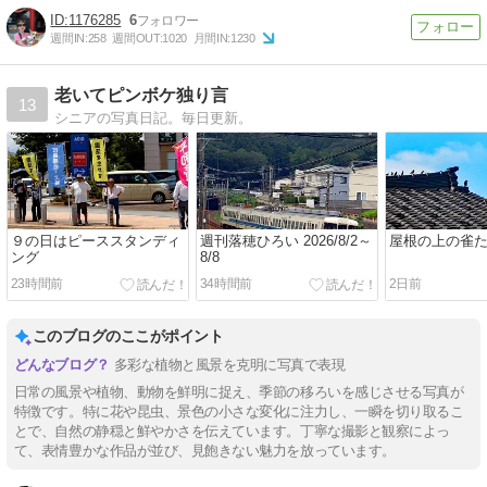
1176285
6
週間IN:
258
週間OUT:
1020
月間IN:
1230
老いてピンボケ独り言
13
シニアの写真日記。毎日更新。
９の日はピーススタンディ
週刊落穂ひろい 2026/8/2～
屋根の上の雀
ング
8/8
23時間前
34時間前
2日前
このブログのここがポイント
多彩な植物と風景を克明に写真で表現
日常の風景や植物、動物を鮮明に捉え、季節の移ろいを感じさせる写真が
特徴です。特に花や昆虫、景色の小さな変化に注力し、一瞬を切り取るこ
とで、自然の静穏と鮮やかさを伝えています。丁寧な撮影と観察によっ
て、表情豊かな作品が並び、見飽きない魅力を放っています。