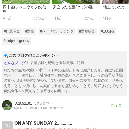
四十雀(シジュウカラ)の幼
巣立った雀鷹(ツミ)の雛
地上にいたツ
鳥
4日前
7日前
9日前
#野鳥写真
#野鳥
#バードウォッチング
#野鳥撮影
#EOSR7
#birdphotography
このブログのここがポイント
多種多様な野鳥と自然風景の記録
鳥たちの生態や渡りの様子を丁寧に撮影とともに紹介します。身近な公園
や河川、干潟で出会う希少種や人気の鳥たちの姿を写し、その背景や季節
の変化も織り交ぜながら伝えています。自然への愛着と観察の楽しさを伝
えることを大切にし、写真的な要素も盛り込むことで、鳥好きだけでなく
自然全体への関心を引き寄せる内容です。
1091181
5
週間IN:
190
週間OUT:
410
月間IN:
790
ON ANY SUNDAY 2.............
18