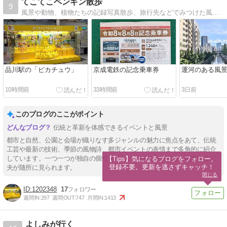
てこてこペンギン散歩
9
風景や動物、植物たちの記録写真散歩、旅行先などでみつけた風景や動物、植物たちの記録写真
品川駅の「ピカチュウ」
京成電鉄の記念乗車券
運河のある風
10時間前
33時間前
3日前
このブログのここがポイント
伝統と革新を体感できるイベントと風景
都市と自然、公園と会場が織りなす多ジャンルの魅力に焦点をあて、伝統
工芸や最新の技術、季節の風物詩、都市イベントの表情まで多角的に紹介
しています。一つ一つが独自の個性を持ち、訪れる人の五感を刺激する工
【Tips】気になるブログをフォロー。

登録不要。更新を逃さずキャッチ！
夫が随所に見られます。
閉じる
1202348
17
週間IN:
297
週間OUT:
747
月間IN:
1413
よしみが行く