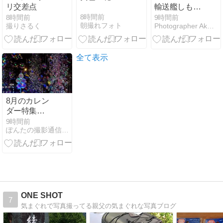
リ交差点
輸送艦しもき
たのドライカ
8時間前
8時間前
9時間前
朝撮れフォト
撮りさるく
Photographer Akasaka Satsuki
レー
全て表示
8月のカレン
ダー特集
(#^.^#)
9時間前
ぽんたの撮影通信＆うどん麺類大好き生活
ONE SHOT
7
気まぐれで写真撮ってる親父の気まぐれな写真ブログ