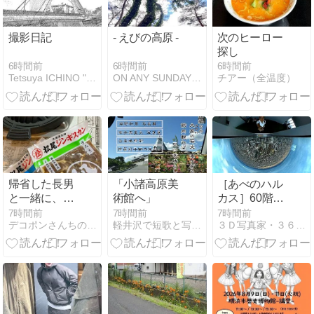
撮影日記
- えびの高原 -
次のヒーロー
探し
6時間前
6時間前
6時間前
Tetsuya ICHINO " M o m e n t "
ON ANY SUNDAY 2.............
チアー（全温度）
帰省した長男
「小諸高原美
［あべのハル
と一緒に、野
術館へ」
カス］60階か
菜たっぷりジ
らの東側の景
7時間前
7時間前
7時間前
デコポンさんちの家族日記
軽井沢で短歌と写真と
３Ｄ写真家・３６０度写真家 日記
ンギスカン鍋
色（2026年7
2026
月7日その２
THETA Xで撮
影）