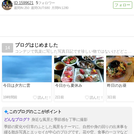
1599621
5
週間IN:
250
週間OUT:
680
月間IN:
1280
ブログはじめました
14
コンデジで気楽に写した写真日記です珍しい物ではないけどどこにでも有る物ですが見てください
今日は夕方に雲
今日から夏休み
昨日のお昼
19時間前
2日前
3日前
このブログのここがポイント
身近な風景と季節感を丁寧に撮影
季節の変化や日常のふとした風景をテーマに、自然や身の回りの出来事を
綴る散歩写真とエッセイが中心のブログです。花や空、食事の一コマなど