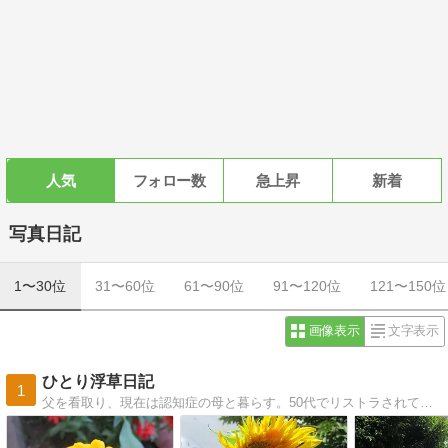
人気
フォロー数
急上昇
新着
写真日記
1〜30位
31〜60位
61〜90位
91〜120位
121〜150位
画像表示
文字表示
ひとり浮草日記
1
父を看取り、現在は認知症の母と暮らす。50代でリストラされて、漸く、年金受給者になった。生涯独身者で子供も孫も無し。さてこれからどうなることやら・・・