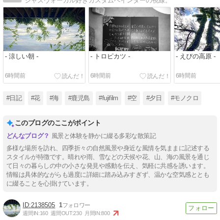
ジャズヴォーカル好きカスタムペインターの視線。
- 涼しい朝 -
- トロピカツ -
- えびの高原 -
6時間前
6時間前
6時間前
#日記
#花
#海
#鹿児島
#fujifilm
#空
#夕日
#モノクロ
このブログのここがポイント
風景と体験を静かに綴る多彩な散策記
多様な場所を訪れ、四季折々の自然風景や身近な風情を気ままに記述する
スタイルが特徴です。晴れや雨、雪などの天候や花、山、海の風景を通じ
て日々の暮らしの中の小さな発見や感動を伝え、気軽に共感を誘います。
情報は具体的ながらも過度に詳細に踏み込みすぎず、温かな空気感ととも
に綴ることを心掛けています。
2138505
1
週間IN:
160
週間OUT:
230
月間IN:
800