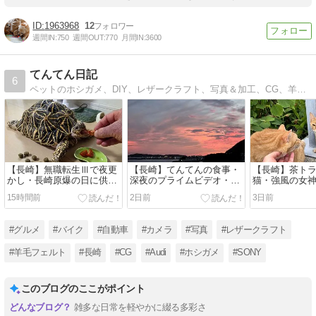
1963968
12
週間IN:
750
週間OUT:
770
月間IN:
3600
てんてん日記
6
ペットのホシガメ、DIY、レザークラフト、写真＆加工、CG、羊毛フェルト等、多趣味おやじのブログです。バイクメインのブログでしたが、手放してしまいました。最近は、わが家のご飯とポケモンGOの記事が多いです。
【長崎】無職転生Ⅲで夜更
【長崎】てんてんの食事・
【長崎】茶ト
かし・長崎原爆の日に供養
深夜のプライムビデオ・ナ
猫・強風の女
塔へ・てんてんの食事
スの豚肉巻き昼食・タイム
ーキング19k
15時間前
2日前
3日前
チャレンジ終了
孵化・福砂屋
#グルメ
#バイク
#自動車
#カメラ
#写真
#レザークラフト
#羊毛フェルト
#長崎
#CG
#Audi
#ホシガメ
#SONY
このブログのここがポイント
雑多な日常を軽やかに綴る多彩さ