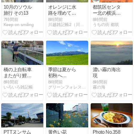
10月のソウル
オレンジに水
都筑区センタ
旅行 その13
路を埋めてヤ
ー北の横浜市
ブカンゾウ
歴史博物館講
7時間前
8時間前
8時間前
Keep on smiling
川越雑記帳2（川越見て歩き）
うちの街 都筑
（新河岸川・
堂で昭和１０
大仙波自治会
０年記念の
館）
「くるくるレ
ックルTIME
TRIP★」入場
無料で開催
中！ ８月１１
日にも行われ
橋の上自転車
季節は夏から
濃い霧の海出
ます！ ＥＤＫ
またがり鯉に
初秋へ
現
メンバーも出
餌（新河岸
と・・・
8時間前
8時間前
8時間前
演していま
いろいろ雑記帳
グリーンフォレスト（歳時日記）
霧の海
川・弁天橋）
す！
PTTヌンサム
黄色い花
Photo No.358