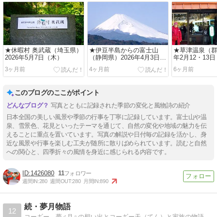
★休暇村 奥武蔵（埼玉県）
★伊豆半島からの富士山
★草津温泉（群
2026年5月7日（木）
（静岡県）2026年4月3日
年2月12・13
（金）
3ヶ月前
4ヶ月前
6ヶ月前
このブログのここがポイント
写真とともに記録された季節の変化と風物詩の紹介
日本全国の美しい風景や季節の行事を丁寧に記録しています。富士山や温
泉、雪景色、花見といったテーマを通じて、自然の変化や地域の魅力を伝
えることに重点を置いています。写真の解説や日付毎の記録を活かし、身
近な風景や行事を楽しむ工夫が随所に散りばめられています。読むと自然
への関心と、四季折々の風情を身近に感じられる内容です。
1426080
11
週間IN:
280
週間OUT:
280
月間IN:
890
続・夢月物語
12
コーギー 夢♂月♀の想い出とコーギー天（てん）と家族の物語。実家の父母闘病介護の記録。