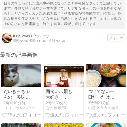
日々のちょっとした出来事や気になったことを軽妙なタッチで記録してい
ます。多彩な時間帯やテーマを通じて、リアルな暮らしの一面を見せなが
らも、どこか温かみと親近感を感じさせる文章が特徴的です。読者は、身
近な風景や生活の中の小さな発見に自然と引き込まれるでしょう。日常の
中のささいな出来事を、飾らず素直に表現し続けています。
2124983
7
週間IN:
705
週間OUT:
460
月間IN:
3170
最新の記事画像
だいきっちゃ
面食い…麺も
ついてない一
んの「美味し
大好き！
日だったけ
いの素」探し
o(^0^)o 人気投
ど、晩御飯は
2時間10分前
2時間50分前
3時間20分前
ココにゃんハウス
心の運動#6
山音２３８の食生活 PART7
票得票数と順
美味しかっ
位◆定例のご
た！！ 8月5日
報告：
水曜日 仏滅
20260803~20260809