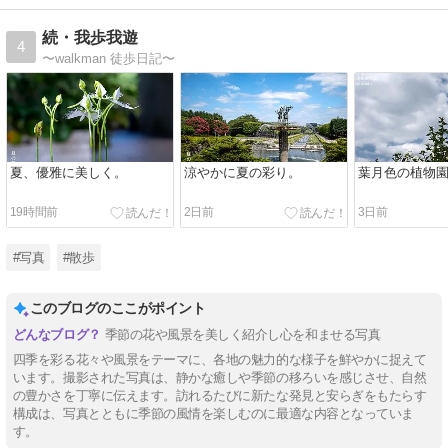
続・我歩我遊
4
〜walkman 徒歩日記〜
夏、優雅に美しく。
涼やかに夏の彩り。
葉月色の植物
19時間前
2日前
3日前
#写真
#散歩
このブログのここがポイント
季節の花や風景を美しく紹介し心を和ませる写真
四季を彩る花々や風景をテーマに、各地の魅力的な様子を鮮やかに捉えて
います。撮影された写真は、静かな癒しや季節の移ろいを感じさせ、自然
の豊かさを丁寧に伝えます。訪れるたびに新たな発見と安らぎをもたらす
構成は、写真とともに季節の風情を楽しむのに最適な内容となっていま
す。