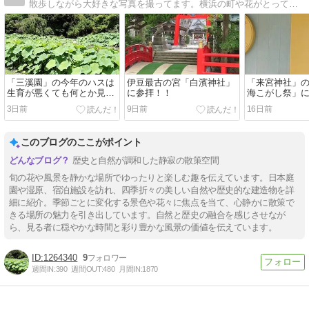
散歩しながら大好きな写真を撮ってます。横浜の町や花がとっても好きです。好奇心旺盛です。。
「三溪園」の今年のハスは
伊豆最古の宮「白濱神社」
「来宮神社」
生育が悪くても何とか見れ
に参拝！！
海こがし祭」
ました！！
遇！！
3日前
9日前
16日前
このブログのここがポイント
歴史と自然が調和した静寂の散策空間
旬の花や風景を静かな場所でゆったりと楽しむ趣を伝えています。日本庭
園や湿原、宿泊施設を訪れ、四季折々の美しい自然や歴史的な建造物を詳
細に紹介。季節ごとに変化する景色や花々に焦点を当て、心静かに散策で
きる場所の魅力を引き出しています。自然と歴史の融合を感じさせなが
ら、見る者に穏やかな時間と彩り豊かな風景の価値を伝えています。
1264340
9
週間IN:
390
週間OUT:
480
月間IN:
1870