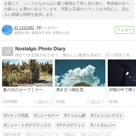
を通じて、シンプルながら心に響く瞬間を丁寧に切り取り、季節感や日々
の暮らしを豊かに伝えています。写真と言葉のバランスを大切にし、読む
人に静謐な時間を提供します。
1315392
19
週間IN:
230
週間OUT:
450
月間IN:
1120
Nostalgic Photo Diary
15
錆びつき忘却されてゆく、懐かしい風景を求めて、日々彷徨う写真日記。
夏の日のカーブミラー。
沸き立つ積乱雲。
夕闇の中で輝
21時間前
2日前
3日前
#スナップ写真
#ニューカラー
#フィルム調
#フォトコンテスト
#ニュー・トポグラフィクス
#アナログフォト
#ノスタルジー
#都市風景
#ストリートフォト
#Nikon
#オールドレンズ