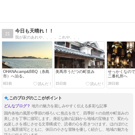
今日も天晴れ！！
21
我が家のあれや、、、、これや、、、
OHANAcamp&BBQ（糸島
美馬市うだつの町並み
せっかくなので
市）へ泊る。
二番札所へ
8日前
15日前
28日前
このブログのここがポイント
地方の魅力を親しみやすく伝える多彩な記事
国内各地の風景や季節の移ろいに焦点を当て、四季折々の自然や町並みの
美しさを丁寧に描写します。身近な旅の記録から地域の宝物まで、変わら
ぬ楽しさを感じさせる文章構成で、読者の心を惹きつけます。ほのぼのと
した風景描写とともに、休日の小さな冒険を優しく紹介し、地域の魅力を
巧みに伝えています。