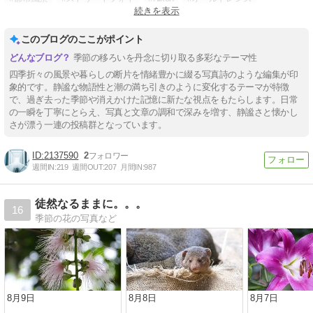
続きを表示
#リミナルスペース
このブログのここがポイント
季節の移ろいを丹念に切り取る多彩なテーマ性
四季折々の風景や暮らしの断片を情緒豊かに綴る写真詩のような編集が印
象的です。静謐な物語性と潮の満ち引きのように変化するテーマが特徴
で、過ぎ去った季節や消えかけた記憶に新たな視点をもたらします。日常
の一瞬を丁寧にとらえ、写真と文章の調和で深みを増す、静謐さと懐かし
さが漂う一連の投稿群となっています。
2137590
2
週間IN:
219
週間OUT:
207
月間IN:
987
徒然なるままに。。。
16
季節の花の写真など
8月9日
8月8日
8月7日