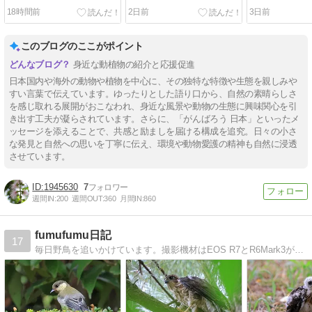
18時間前
2日前
3日前
このブログのここがポイント
身近な動植物の紹介と応援促進
日本国内や海外の動物や植物を中心に、その独特な特徴や生態を親しみや
すい言葉で伝えています。ゆったりとした語り口から、自然の素晴らしさ
を感じ取れる展開がおこなわれ、身近な風景や動物の生態に興味関心を引
き出す工夫が凝らされています。さらに、「がんばろう 日本」といったメ
ッセージを添えることで、共感と励ましを届ける構成を追究。日々の小さ
な発見と自然への思いを丁寧に伝え、環境や動物愛護の精神も自然に浸透
させています。
1945630
7
週間IN:
200
週間OUT:
360
月間IN:
860
fumufumu日記
17
毎日野鳥を追いかけています。撮影機材はEOS R7とR6Mark3が中心です。その他とLUMIX GX7 Mark2も使っています。