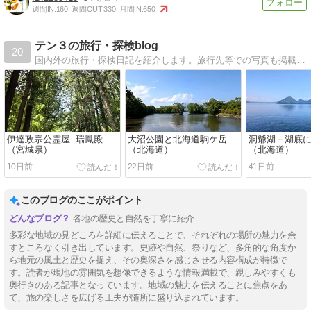
週間IN:
160
週間OUT:
330
月間IN:
650
テン３の旅行・探検blog
20
国内外の旅行・探検日記を紹介します。旅行先等での写真も掲載してます＾＾
伊達政宗公霊屋 -瑞鳳殿
大沼公園と北海道駒ケ岳
洞爺湖－湖底
（宮城県）
（北海道）
（北海道）
10日前
22日前
41日前
このブログのここがポイント
各地の歴史と自然を丁寧に紹介
多彩な地域の見どころを詳細に伝えることで、それぞれの場所の魅力を余
すところなく引き出しています。史跡や自然、祭りなど、多角的な角度か
ら地元の風土と歴史を捉え、その奥深さを感じさせる内容構成が特徴で
す。読者が現地の雰囲気を想像できるような情報満載で、親しみやすくも
奥行きのある記事となっています。地域の魅力を伝えることに焦点をあ
て、旅の楽しさを広げる工夫が随所に盛り込まれています。