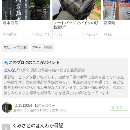
疏水百選
シートバッグでバイクの積
南京錠
載量UP
22時間前
3日前
4日前
#スナップ写真
#チャリ散歩
このブログのここがポイント
風景と季節を織り交ぜた観察記録
多彩なトピックを扱いながらも、自然や日常の瞬間に焦点を当てている点
が特徴です。固有の場所や季節の移ろい、地元の味などを通じて、身近な
情景を鮮やかに伝える工夫がなされています。写真や描写を交え、読者に
親しみやすさと感動を届けることを意識した内容となっています。
1911054
15
週間IN:
510
週間OUT:
620
月間IN:
2210
くみさとのほんわか日記
8