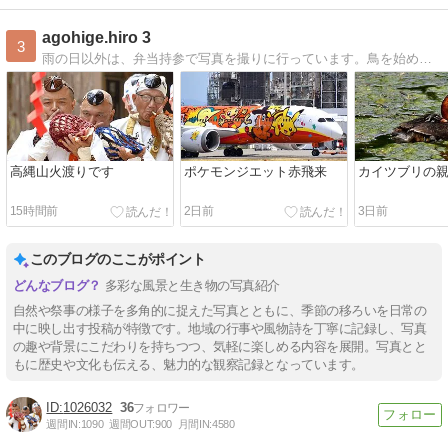
agohige.hiro 3
3
雨の日以外は、弁当持参で写真を撮りに行っています。鳥を始め、景色、飛行機、電車等を撮っています。
高縄山火渡りです
ポケモンジエット赤飛来
カイツブリの
15時間前
2日前
3日前
このブログのここがポイント
多彩な風景と生き物の写真紹介
自然や祭事の様子を多角的に捉えた写真とともに、季節の移ろいを日常の
中に映し出す投稿が特徴です。地域の行事や風物詩を丁寧に記録し、写真
の趣や背景にこだわりを持ちつつ、気軽に楽しめる内容を展開。写真とと
もに歴史や文化も伝える、魅力的な観察記録となっています。
1026032
36
週間IN:
1090
週間OUT:
900
月間IN:
4580