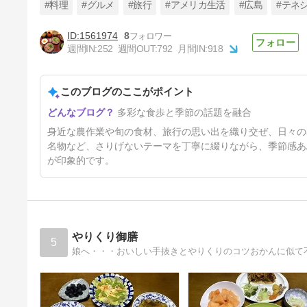
#料理
#グルメ
#旅行
#アメリカ生活
#広島
#テネ
1561974
8
週間IN:
252
週間OUT:
792
月間IN:
918
からあげ専門店 いけ田商店の
からあげ弁当
このブログのここがポイント
5日前
多彩な食歩と季節の話題を融合
身近な農作業や旬の食材、旅行の思い出を織り交ぜ、日々の
名物など、さりげないテーマを丁寧に綴りながら、季節感あ
が印象的です。
やりくり御膳
5
娘へ・・・おいしい手抜きとやりくりのコツおかんに似て