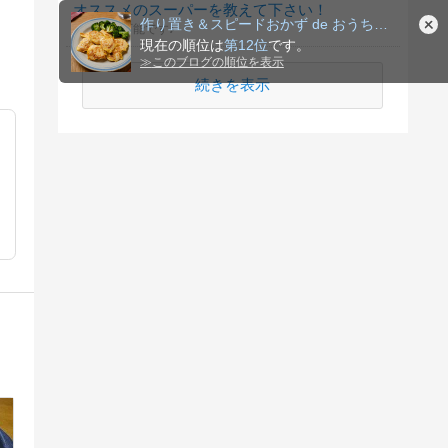
オススメのスーパーを教えて下さい！
作り置き＆スピードおかず de おうちバル 〜yuu's s
複数選択可能です♪
現在の順位は
第12位
です。
≫
このブログの順位を表示
続きを表示