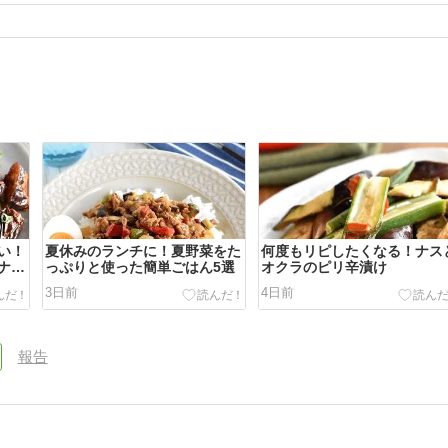
い！
夏休みのランチに！夏野菜をた
何度もリピしたくなる！ナス
ナ
っぷりと使った簡単ごはん5選
オクラのピリ辛漬け
3日前
4日前
報告