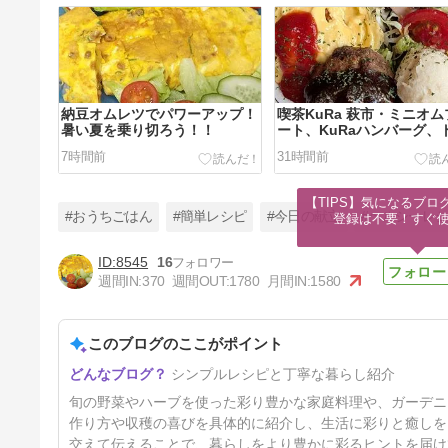
納豆オムレツでパワーアップ！
喫茶KuRa 萩市・ミニオ
暑い夏を乗り切ろう！！
ート、KuRaハンバーグ、
スト。
7時間前
31時間前
【TIPS】気になるブロ
#おうちごはん
#簡単レシピ
#今日の献立
#ヘルシーレ
登録は不要！すぐ
8545
16
週間IN:
370
週間OUT:
1780
月間IN:
1580
ピクルス・ヤマモモ酢で簡単保
存食！夏に嬉しい！！
このブログのここがポイント
5日前
シンプルレシピと丁寧な暮らし紹介
旬の野菜やハーブを使った彩り豊かな家庭料理や、ガーデニ
作り方や収穫の喜びを具体的に紹介し、生活に彩りと癒しを
交えて伝えることで、暮らしをより豊かに彩るヒントを届け