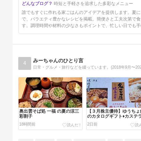
時短と手軽さを追求した多彩なメニュー
冷凍フルーツで簡単♪手作りア
イス5選」に掲載していただき
5日前
誰でもすぐに作れる家ごはんのアイデアを提供します。夏に
ました
で、バラエティ豊かなレシピを掲載。簡便さと工夫次第で食
す。調理時間や材料の少なさもポイントで、忙しい日でも手
みーちゃんのひとり言
4
日常・グルメ・旅行などを綴っています。(2018年9月〜2
奥出雲そば処 一福 の夏の涼三
【３月株主優待】ゆうちょ
彩割子
のカタログギフト♦カステ
きしめん・味噌煮込みうど
18時間前
2日前
ット