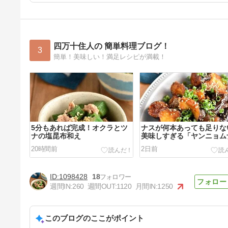
四万十住人の 簡単料理ブログ！
3
簡単！美味しい！満足レシピが満載！
5分もあれば完成！オクラとツ
ナスが何本あっても足りな
ナの塩昆布和え
美味しすぎる「ヤンニョム
ス」
20時間前
2日前
1098428
18
週間IN:
260
週間OUT:
1120
月間IN:
1250
このブログのここがポイント
フーディストノートの「缶詰と