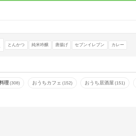
検索
とんかつ
純米吟醸
唐揚げ
セブンイレブン
カレー
料理
おうちカフェ
おうち居酒屋
308
152
151