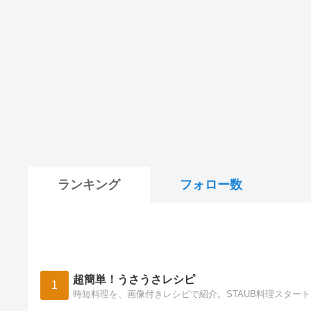
ランキング
フォロー数
超簡単！うさうさレシピ
1
時短料理を、画像付きレシピで紹介。STAUB料理スター