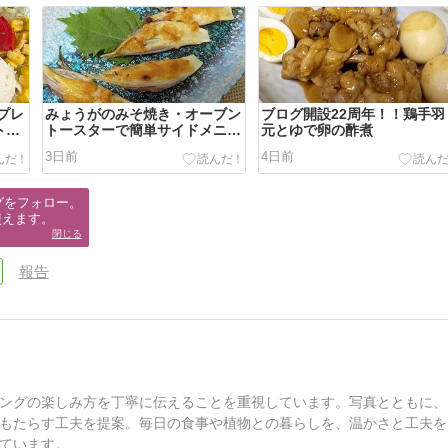
ムプレ
みょうがのみそ焼き・オーブン
ブログ開設22周年！！鶏手羽
トー
トースターで簡単サイドメニュ
元とゆで卵の酢煮
ー！
3日前
4日前
グをフォロー。

シピ
使えます。
閉じる
報告
ングの楽しみ方を丁寧に伝えることを重視しています。写真とともに、
もたらす工夫を提案。毎日の食事や植物との暮らしを、温かさと工夫を
ています。