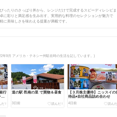
ぴったりのさっぱり丼から、レンジだけで完成するスピーディレシピま
卓に彩りと満足感を生み出す、実用的な料理のセレクションが魅力で
軽に美味しさを味わえる提案が満載です。
022年9月 アメリカ・テネシー州駐在時の生活を記しています。)
銀行
道の駅 邑南の里 で買物＆昼食
【３月株主優待】ニッスイの
ラ＆
待品♦自社商品詰め合わせ
んセ
3日前
4日前