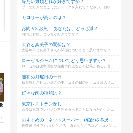
冷たい麺類どれが好きですか？
以下の好きなところにチェックを入れてください。おひとり何か所でも可能です。
カロリーが高いのは？
お肉 VS お魚、 あなたは、どっち派？
お肉とお魚、どっちが好きですか？
大谷と真美子の関係は？
大谷翔平と真美子さんの関係についてどう思いますか？
ローゼルジャムについてどう思いますか？
ローゼルは疲労回復や免疫力向上などの効果があると言われています。あなたはローゼルジャムに興味がありますか？
週初め月曜日の一日
秋を感じさせない暑さの中、ゴミの日の朝。ゴミ袋の音が苦手なレオ君のお話。
好きな肉の種類は？
東京レストラン探し
優
部長は東京でレバノン料理を食べることになったが、お店をどうやって見つけたか
おすすめの「ネットスーパー」(宅配)を教えてください！
複数選択可です♪良いところ・微妙なところなど、コメント頂けたら嬉しいです。