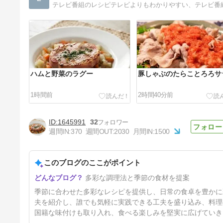
テレビ番組のレシピテレビよりもわかりやすい、テレビ番
ハムと野菜のラグー
豚しゃぶのたらことろろサ
1時間前
2時間40分前
1645991
32
週間IN:
370
週間OUT:
2030
月間IN:
1500
このブログのここがポイント
とうもろこしとえびの棒春巻
多彩な調理法と季節の食材を提案
17時間前
季節に合わせた多彩なレシピを提供し、日常の食卓を豊かに
夫を紹介し、誰でも気軽に実践できる工夫を盛り込み、料理
国籍な味付けも取り入れ、食べる楽しみを堅実に広げていき