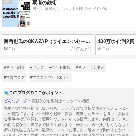
6
弱者の銭術
後発に勝機あり！ネット副業でサバイバル
岡哲也氏のOKAZAP（サイエンスセールスカレッジ）は全営業マンの必修科目？
58日前
64日前
#ネット副業
#ブログ
#ネット集客
#ネットビジネス
#副業ブログ
#ブログアフィリエイト
このブログのここがポイント
実践的な心理解放メソッドを網羅
多角的な情報を提供しながらも、シンプルかつ明快な表現で伝えるスタイ
ルが特徴です。ネット副業や起業、投資に関連したテーマを扱い、具体的
な事例や検証を通じて実用的なアドバイスを提示します。内容はビジネス
の初心者から上級者まで幅広く届くよう工夫され、途中挫折しがちな心の
壁を打ち破る方法や、最新のトレンドに即した＜解るけど動き出せない＞
心理メカニズムに焦点を当てています。解説は飾り気のないクリアな言葉