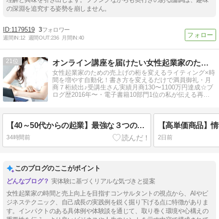
の深淵を追究する姿勢を崩しません。
1179519
3
週間IN:
12
週間OUT:
236
月間IN:
40
21
オンライン講座を届けたい女性起業家のための売れる発信×自動化
女性起業家のための売上げの桁を変えるライティング×時
間を増やす自動化！書き方を変えるだけで満員御礼・月
商７桁続出♪受講生さん実績月商130〜1100万円達成☆ブ
ログ歴2016年〜・電子書籍10部門1位の私が伝える再現
性の高い発信＆仕組み化
【40～50代からの起業】最強な３つの理由
34時間前
2日前
このブログのここがポイント
実体験に基づくリアルな気づきと提案
女性起業家の時間と売上向上を目指すコンサルタントの視点から、AIやビ
ジネステクニック、自己成長の実践例を鋭く掘り下げる点に特徴がありま
す。インパクトのある具体例や体験談を通じて、取り巻く環境や心構えの