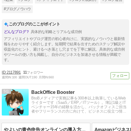
#ブログノウハウ
このブログのここがポイント
具体的な戦略とリアルな成功例
アフィリエイトやブログ運営の初心者向けに、実践的なノウハウと最新情
報をわかりやすく紹介します。短期間で結果を出すためのステップ解説や
収益化のヒント、避けるべき落とし穴までを丁寧に解説。具体的な成功例
やツールの使い方も掲載し、自分のビジネスを加速させる情報が満載で
す。
2117891
11
週間IN:
100
週間OUT:
190
月間IN:
660
5
BackOffice Booster
BtoBメディアで実務記事を300本以上執筆しているWeb
ライターです（SaaS／ERP／ITツール）。簿記1級とIT
ベンチャー15年の経験を活かし、バックオフィスご担当
者やフリーランスの方に向けて、ビジネスに役立つ情報
を発信しています。
やよいの青色申告オンラインの導入方法と使い方、プラン変更まで解説