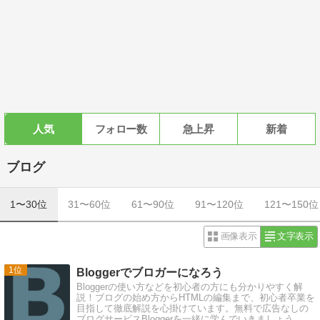
人気
フォロー数
急上昇
新着
ブログ
1〜30位
31〜60位
61〜90位
91〜120位
121〜150位
画像表示
文字表示
1
Bloggerでブロガーになろう
Bloggerの使い方などを初心者の方にも分かりやすく解
説！ブログの始め方からHTMLの編集まで、初心者卒業を
目指して徹底解説を心掛けています。無料で広告なしの
ブログサービスBloggerを一緒に学んでいきましょう。