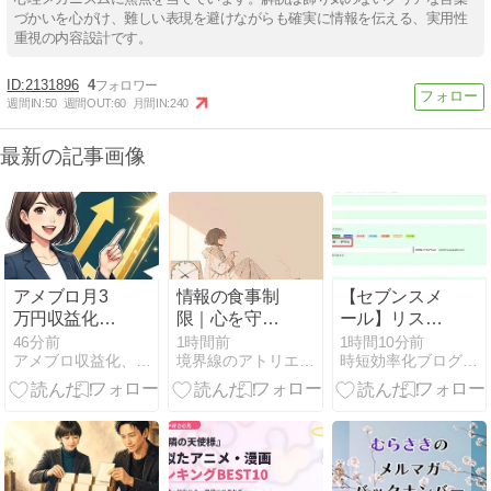
づかいを心がけ、難しい表現を避けながらも確実に情報を伝える、実用性
重視の内容設計です。
2131896
4
週間IN:
50
週間OUT:
60
月間IN:
240
最新の記事画像
アメブロ月3
情報の食事制
【セブンスメ
万円収益化の
限｜心を守る
ール】リスト
全ステップ！
ための、朝晩
を重複させず
46分前
1時間前
1時間10分前
アメブロ収益化、最短で成果を出す裏技
境界線のアトリエ -The Muted World-
時短効率化ブログのズボラボ
失敗から学ぶ
30分というル
に別シナリオ
ロードマップ
ール
へ登録する手
順