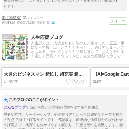
重要性を伝え、より良いビジネスや人生のヒントを示す内容で構成されて
います。
2036187
11
週間IN:
10
週間OUT:
320
月間IN:
80
22
人生応援ブログ
人生思えば、成功よりも失敗の方が多かった。正直、嫌
になって投げ出したこともあったし、逃げてしまったこ
ともある。それでもギリギリ持ち直して、なんとか明る
く楽しく元気よくやってきた。自分の経験談で少しでも
皆さんを応援したい。
大月のビジネスマン 超忙し 超充実 超楽し
14時間前
2日前
このブログのここがポイント
深い考察と人間性の理解を促す多角的視点
歴史や哲学、リーダーシップ、心の在り方といった普遍的なテーマを独自
の視点で掘り下げるサイトです。各記事は、伝統的な価値観から現代社会
の課題まで、奥深くも分かりやすく解説し、知恵と感性を刺激します。歴