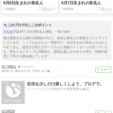
8月8日生まれの有名人
8月7日生まれの有名人
11時間前
35時間前
このブログのここがポイント
日付別有名人情報、一覧で紹介
毎日更新される誕生日情報を中心に、多彩な著名人の名前をリストアップ
しています。シンプルながらも一覧形式で、当日生まれの有名人をわかり
やすく伝え、誕生日を迎えるすべての人に祝福のメッセージを送っていま
す。明るくポジティブな雰囲気と、適度な親しみやすさを持ち、情報の鮮
度と丁寧さを兼ね備えています。
738811
6
週間IN:
20
週間OUT:
270
月間IN:
130
13
生活を少しだけ楽しくしよう、ブログで。
アフィリエイトの始め方や最新情報を解説。
54528