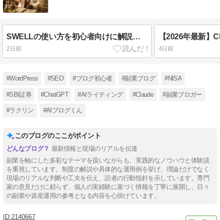
SWELLの使い方を初心者向けに解説｜記事を書く基本操作と便利ブロック全ステップ【2026年最新】
2日前
4日前
#WordPress
#SEO
#ブログ初心者
#副業ブログ
#NISA
#SBI証券
#ChatGPT
#AIライティング
#Claude
#副業ブロガー
#ラクリン
#AIブログくん
このブログのここがポイント
最新情報と現場のリアルを伝達
副業を軸にした多彩なテーマを扱いながらも、実践的なノウハウと体験談
を重視しています。制度の解説や具体的な運用例を挙げ、理論だけでなく
現場のリアルな判断や工夫を伝え、読者の行動指針を示しています。専門
家の意見だけに頼らず、個人の実経験に基づく情報を丁寧に展開し、日々
の副業や資産運用の参考となる内容を心掛けています。
2140667