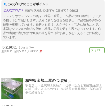
このブログのここがポイント
緻密な伏線と心理描写に注目できる解説
ミステリやサスペンスの奥深い世界に精通し、作品の伏線や叙述トリック
を掘り下げて紹介します。読者に新たな視点を提供し、作品理解を深める
解説を重視しています。難解さを避け、わかりやすく巧みに語ることで、
多彩なジャンルの魅力を伝え、読後の思考を促す内容となっています。作
品の裏側に潜む秘密や真実の糸を見つけ出す楽しさを伝えることに特化し
ています。
2116381
8
週間IN:
10
週間OUT:
5
月間IN:
35
24
精密板金加工屋のつぼ探し
板金加工・金属加工例紹介、仕事日記など精密板金加工
の町工場によるものづくりの話題や業務紹介、試作加工
例の紹介など