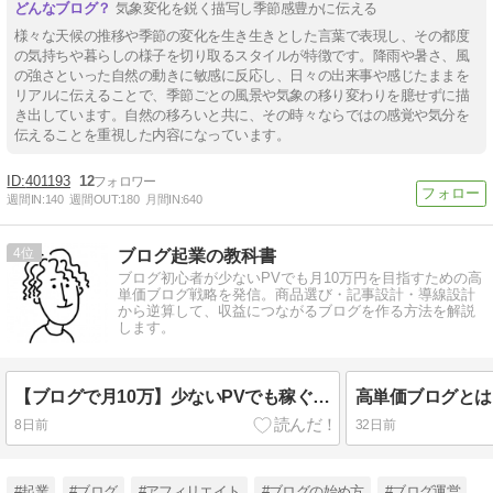
気象変化を鋭く描写し季節感豊かに伝える
様々な天候の推移や季節の変化を生き生きとした言葉で表現し、その都度
の気持ちや暮らしの様子を切り取るスタイルが特徴です。降雨や暑さ、風
の強さといった自然の動きに敏感に反応し、日々の出来事や感じたままを
リアルに伝えることで、季節ごとの風景や気象の移り変わりを臆せずに描
き出しています。自然の移ろいと共に、その時々ならではの感覚や気分を
伝えることを重視した内容になっています。
401193
12
週間IN:
140
週間OUT:
180
月間IN:
640
4
ブログ起業の教科書
ブログ初心者が少ないPVでも月10万円を目指すための高
単価ブログ戦略を発信。商品選び・記事設計・導線設計
から逆算して、収益につながるブログを作る方法を解説
します。
【ブログで月10万】少ないPVでも稼ぐ！初心者向け高単価ブログ戦略3ステップ
8日前
32日前
#起業
#ブログ
#アフィリエイト
#ブログの始め方
#ブログ運営