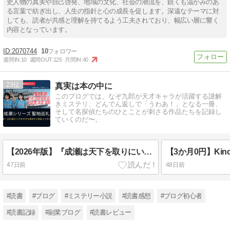
史人物の真実や自己啓発、地域の文化、社会の潮流を、鋭くも温かみのあ
る言葉で紡ぎ出し、人生の指針と心の成長を促します。深遠なテーマに対
しても、読者が共感と理解を持てるよう工夫されており、幅広い層に響く
内容となっています。
2070744
10
週間IN:
10
週間OUT:
125
月間IN:
40
23
真実は本の中に
このブログでは、なぞ九郎が天才キャラが活躍する謎解
きミステリ、どんでん返しで「うわあ！」となる一冊、
そして名探偵たちのひとことが刺さる作品たちを記録し
ていくのだ〜。
【2026年版】『成瀬は天下を取りにいく』聖地巡礼スポット7選｜大津を巡るモデルコースも紹介
47日前
48日前
#読書
#ブログ
#ミステリー小説
#読書感想
#ブログ初心者
#読書記録
#副業ブログ
#読書レビュー