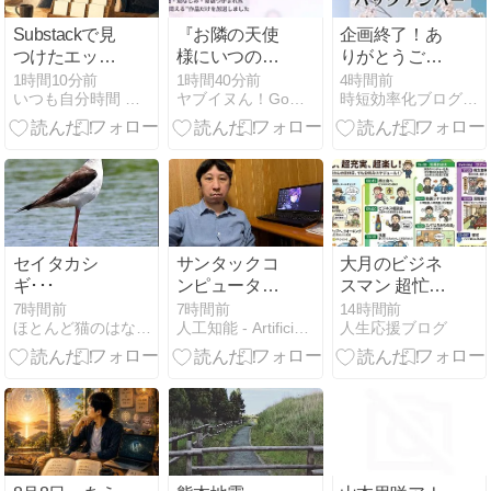
Substackで見
『お隣の天使
企画終了！あ
つけたエッセ
様にいつの間
りがとうござ
イ｜今日のエ
にか駄目人間
いました！
1時間10分前
1時間40分前
4時間前
いつも自分時間 Geminiと日常
ヤブイヌん！Go！！Go！！！
時短効率化ブログのズボラボ
ッセイ・ラッ
にされていた
ク Vol.28
件』に似たア
ニメ・漫画ラ
ンキング
BEST10｜
甘々同棲ラブ
コメの名作を
厳選【2026年
セイタカシ
サンタックコ
大月のビジネ
最新版】
ギ･･･
ンピュータ専
スマン 超忙し
門学校の現実
超充実 超楽し
7時間前
7時間前
14時間前
ほとんど猫のはなし・・・
人工知能 - Artificial Intelligence
人生応援ブログ