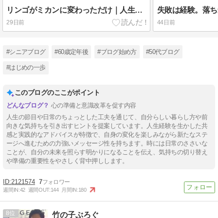
リンゴがミカンに変わっただけ｜人生は、同じテーマを形を変えて運んでくる
29日前
44日前
#シニアブログ
#60歳定年後
#ブログ始め方
#50代ブログ
#はじめの一歩
このブログのここがポイント
心の準備と意識改革を促す内容
人生の節目や日常のちょっとした工夫を通じて、自分らしい暮らし方や前
向きな気持ちを引き出すヒントを提案しています。人生経験を生かした共
感と実践的なアドバイスが特徴で、自身の変化を楽しみながら新たなステ
ージへ進むための力強いメッセージ性を持ちます。時には⽇常のささいな
ことが、自分の未来を照らす明かりになることを伝え、気持ちの切り替え
や準備の重要性をやさしく背中押しします。
2121574
7
週間IN:
42
週間OUT:
144
月間IN:
180
8
竹の子ぶろぐ