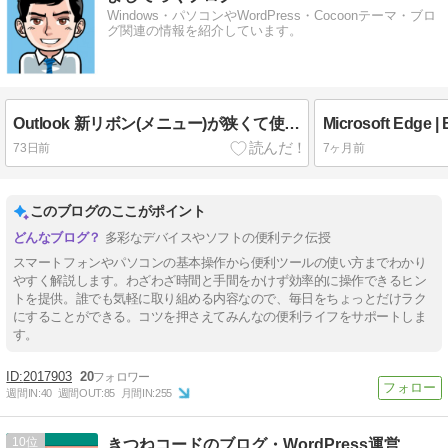
Windows・パソコンやWordPress・Cocoonテーマ・ブロ
グ関連の情報を紹介しています。
Outlook 新リボン(メニュー)が狭くて使いにくい｜広いクラシックリボンに戻す方法
73日前
7ヶ月前
このブログのここがポイント
多彩なデバイスやソフトの便利テク伝授
スマートフォンやパソコンの基本操作から便利ツールの使い方までわかり
やすく解説します。わざわざ時間と手間をかけず効率的に操作できるヒン
トを提供。誰でも気軽に取り組める内容なので、毎日をちょっとだけラク
にすることができる。コツを押さえてみんなの便利ライフをサポートしま
す。
2017903
20
週間IN:
40
週間OUT:
85
月間IN:
255
10
きつねコードのブログ・WordPress運営