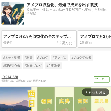
2
アメブロ収益化、最短で成果を出す裏技
投稿半年で収益ゼロの私が月収30万円へ変貌した禁断の
全記録
アメブロ月3万円収益化の全ステップ！失敗から学ぶロードマップ
46分前
24時間前
#ネット副業
#副業
#ブログ
#アメブロ
#ブログ初心者
#副業初心者
#副業ブログ
#在宅副業
2141338
週間IN:
150
週間OUT:
350
月間IN:
550
もっと見る
arrow_forward_ios