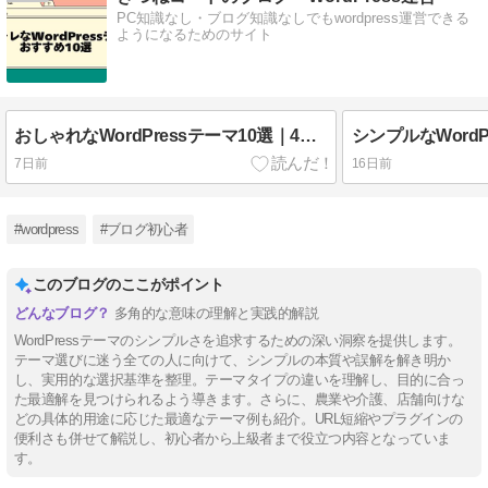
PC知識なし・ブログ知識なしでもwordpress運営できる
ようになるためのサイト
おしゃれなWordPressテーマ10選｜4つのテイスト別に厳選
7日前
16日前
#wordpress
#ブログ初心者
このブログのここがポイント
多角的な意味の理解と実践的解説
WordPressテーマのシンプルさを追求するための深い洞察を提供します。
テーマ選びに迷う全ての人に向けて、シンプルの本質や誤解を解き明か
し、実用的な選択基準を整理。テーマタイプの違いを理解し、目的に合っ
た最適解を見つけられるよう導きます。さらに、農業や介護、店舗向けな
どの具体的用途に応じた最適なテーマ例も紹介。URL短縮やプラグインの
便利さも併せて解説し、初心者から上級者まで役立つ内容となっていま
す。