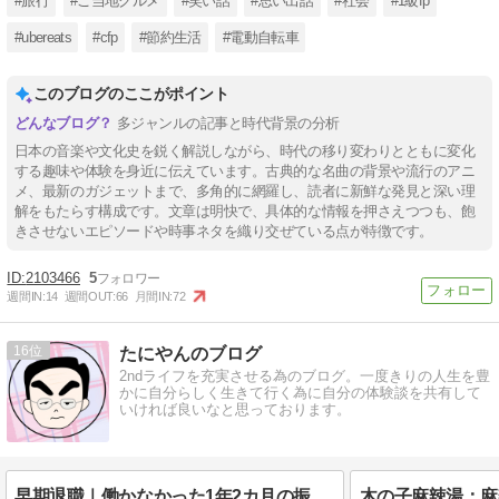
#旅行
#ご当地グルメ
#笑い話
#思い出話
#社会
#1級fp
#ubereats
#cfp
#節約生活
#電動自転車
このブログのここがポイント
多ジャンルの記事と時代背景の分析
日本の音楽や文化史を鋭く解説しながら、時代の移り変わりとともに変化
する趣味や体験を身近に伝えています。古典的な名曲の背景や流行のアニ
メ、最新のガジェットまで、多角的に網羅し、読者に新鮮な発見と深い理
解をもたらす構成です。文章は明快で、具体的な情報を押さえつつも、飽
きさせないエピソードや時事ネタを織り交ぜている点が特徴です。
2103466
5
週間IN:
14
週間OUT:
66
月間IN:
72
16
たにやんのブログ
2ndライフを充実させる為のブログ。一度きりの人生を豊
かに自分らしく生きて行く為に自分の体験談を共有して
いければ良いなと思っております。
早期退職｜働かなかった1年2カ月の振り返り
木の子麻辣湯：麻