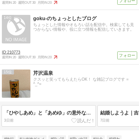
週間IN:
20
週間OUT:
30
月間IN:
20
14
goku-のちょっとしたブログ
ちょっとした情報やオもろい話を配信中。検索しても見
つからない情報や、役に立つ情報を配信していきます。
210773
週間IN:
20
週間OUT:
30
月間IN:
20
15
芹沢温泉
クスッと笑ってもらえたらOK！ な雑記ブログです =
^_^=
「ひやしあめ」と「あめゆ」の意外な関係｜サンガリア自販機で知った驚きの事実
3日前
7日前