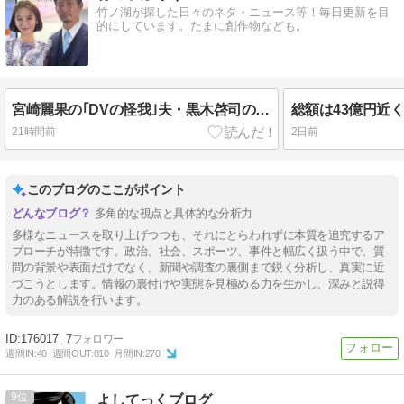
竹ノ湖が探した日々のネタ・ニュース等！毎日更新を目
的にしています。たまに創作物なども。
宮崎麗果の｢DVの怪我｣夫・黒木啓司の逮捕で始まる｢夫婦の闘争｣
21時間前
2日前
このブログのここがポイント
多角的な視点と具体的な分析力
多様なニュースを取り上げつつも、それにとらわれずに本質を追究するア
プローチが特徴です。政治、社会、スポーツ、事件と幅広く扱う中で、質
問の背景や表面だけでなく、新聞や調査の裏側まで鋭く分析し、真実に近
づこうとします。情報の裏付けや実態を見極める力を生かし、深みと説得
力のある解説を行います。
176017
7
週間IN:
40
週間OUT:
810
月間IN:
270
9
よしてっくブログ