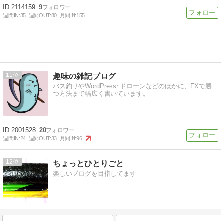
2114159
9
週間IN:
35
週間OUT:
80
月間IN:
155
11
趣味の雑記ブログ
バス釣りやWordPress･ドローンなどのほかに、FXで勝
つ方法まで幅広く書いています。
2001528
20
週間IN:
24
週間OUT:
33
月間IN:
96
12
ちょっとひとりごと
楽しいブログを目指してます