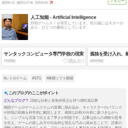
週間IN:
12
週間OUT:
48
月間IN:
48
20
人工知能 - Artificial Intelligence
対戦ゲームＡＩを研究しています。机の脇にはギターが
あり、ひとつの趣味としています。
サンタックコンピュータ専門学校の現実
7時間前
26時間前
#レトロゲーム
#STG
#将棋ソフト開発
このブログのここがポイント
詳細な分析と多角的視点を持つ個性派記事
格闘ゲームやゲームシステムの深層に踏み込み、キャラクターのバランス
や対戦の戦略を科学的に解説します。複雑な比較や分析に基づきながら
も、シンプルな言葉で伝える丁寧さが特徴です。記事は自らの体験や思考
を交え、ゲームの楽しみ方や社会的な視点も巧みに絡めることで、読者の
理解と興味を引き出します。フランクながらも奥行きのある論調は、趣味