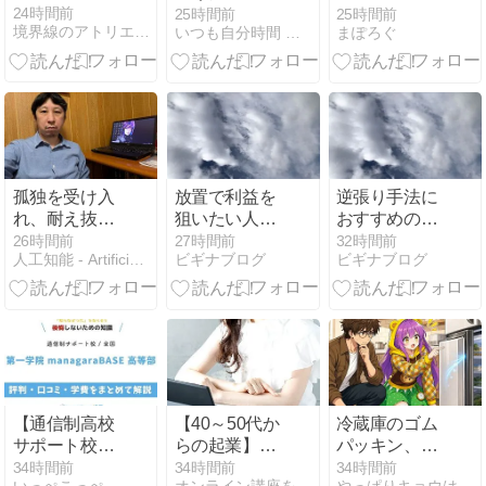
イ｜今日のエ
5万円 ！ ｜
24時間前
25時間前
25時間前
境界線のアトリエ -The Muted World-
いつも自分時間 Geminiと日常
まぽろぐ
ッセイ・ラッ
2026-06-08
ク Vol.27
17:45
孤独を受け入
放置で利益を
逆張り手法に
れ、耐え抜く
狙いたい人が
おすすめのイ
５０歳までの
『異国の殴り
ンジケーター
26時間前
27時間前
32時間前
人工知能 - Artificial Intelligence
ビギナブログ
ビギナブログ
冒険
込みGOLD』
5選！相場の
を導入する前
底と天井を狙
に知っておく
う方法
べきこと
【通信制高校
【40～50代か
冷蔵庫のゴム
サポート校】
らの起業】最
パッキン、最
第一学院
強な３つの理
後に掃除した
34時間前
34時間前
34時間前