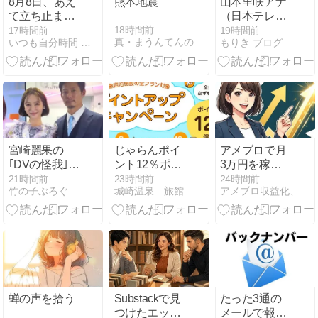
8月8日、あえ
熊本地震
山本里咲アナ
て立ち止ま
（日本テレ
る。ライオン
ビ）｜プロフ
18時間前
17時間前
19時間前
真・まうんてんの宿屋
いつも自分時間 Geminiと日常
もりき ブログ
ズゲートと
ィールや学
AI・Pody
歴！ミス國學
院・福娘・出
演番組まとめ
宮崎麗果の
じゃらんポイ
アメブロで月
｢DVの怪我｣
ント12％ポイ
3万円を稼ぐ
夫・黒木啓司
ントアップキ
ための失敗回
21時間前
23時間前
24時間前
竹の子ぶろぐ
城崎温泉 旅館 喜楽の若旦那ブログ
アメブロ収益化、最短で成果を出す裏技
の逮捕で始ま
ャンペーン
避と収益化ス
る｢夫婦の闘
★8月14日ま
テップ完全ガ
争｣
で！
イド
蝉の声を拾う
Substackで見
たった3通の
つけたエッセ
メールで報酬