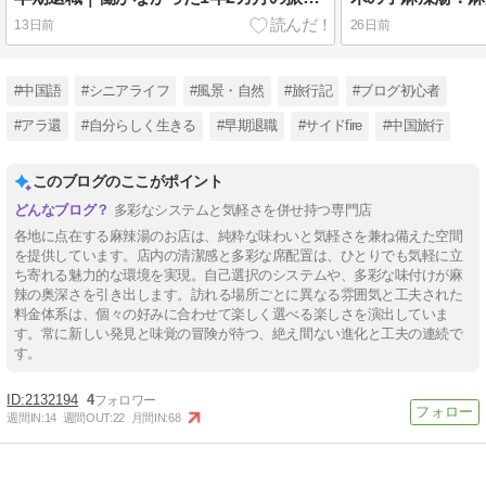
13日前
26日前
#中国語
#シニアライフ
#風景・自然
#旅行記
#ブログ初心者
#アラ還
#自分らしく生きる
#早期退職
#サイドfire
#中国旅行
このブログのここがポイント
多彩なシステムと気軽さを併せ持つ専門店
各地に点在する麻辣湯のお店は、純粋な味わいと気軽さを兼ね備えた空間
を提供しています。店内の清潔感と多彩な席配置は、ひとりでも気軽に立
ち寄れる魅力的な環境を実現。自己選択のシステムや、多彩な味付けが麻
辣の奥深さを引き出します。訪れる場所ごとに異なる雰囲気と工夫された
料金体系は、個々の好みに合わせて楽しく選べる楽しさを演出していま
す。常に新しい発見と味覚の冒険が待つ、絶え間ない進化と工夫の連続で
す。
2132194
4
週間IN:
14
週間OUT:
22
月間IN:
68