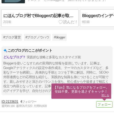
にほんブログ村でBloggerの記事が取得できない問題発生中（2026年8月）
Bloggerのイ
2日前
8日前
#ブログ運営
#ブログノウハウ
#blogger
このブログのここがポイント
実践的な攻略と多彩なカスタマイズ術
Bloggerを使いこなすための実用的な情報を提供しています。記事は、
Googleアナリティクスの設定や表作成法、テーマのカスタマイズなど、多
彩なテーマを網羅し、具体的な手順とコツを丁寧に解説。同時に、SEOや
外部連携などの応用技も紹介し、実践的な知識を身につけることが可能で
す。親しみやすさと深さのバランスを保ち、初心者から中級者まで幅広く
役立つ内容となっています。記事を通じて、便利なツールやカスタマイズ
【Tips】気になるブログをフォロー。

のアイデアを学び、自分だけのブログ作りに役立ててください。
登録不要。更新を逃さずキャッチ！
閉じる
2133631
4
週間IN:
190
週間OUT:
320
月間IN:
800