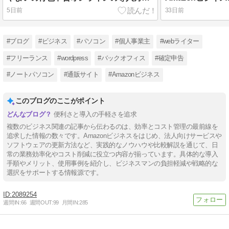
5日前
33日前
#ブログ
#ビジネス
#パソコン
#個人事業主
#webライター
#フリーランス
#wordpress
#バックオフィス
#確定申告
#ノートパソコン
#通販サイト
#Amazonビジネス
このブログのここがポイント
便利さと導入の手軽さを追求
複数のビジネス関連の記事から伝わるのは、効率とコスト管理の最前線を
追求した情報の数々です。Amazonビジネスをはじめ、法人向けサービスや
ソフトウェアの更新方法など、実践的なノウハウや比較解説を通じて、日
常の業務効率化やコスト削減に役立つ内容が揃っています。具体的な導入
手順やメリット、使用事例を紹介し、ビジネスマンの負担軽減や戦略的な
選択をサポートする情報源です。
2089254
週間IN:
66
週間OUT:
99
月間IN:
285