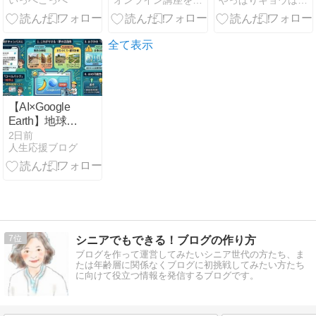
いっぺこっぺ
オンライン講座を届けたい女性起業家のための売れる発信×自動化
やっぱりキョウは小市民
managaraBASE
由
のはいつです
高等部の評判
か？ 数ミリの
は？学費・通
隙間から、冷
学を解説
気が静かに逃
全て表示
げ続けていた
件
【AI×Google
Earth】地球を
キャンバス
2日前
人生応援ブログ
に！？新機能
「Nano
Banana」の衝
撃とAI時代の
「ガードレー
ル」
7
シニアでもできる！ブログの作り方
ブログを作って運営してみたいシニア世代の方たち、ま
たは年齢層に関係なくブログに初挑戦してみたい方たち
に向けて役立つ情報を発信するブログです。