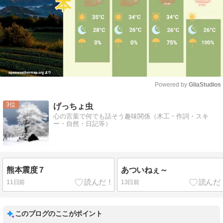
Powered by 
GliaStudios
Mute
3
げっちょ虫
心の言葉で何でも話そう趣味関係（木工・作詞・スキ
ー・自然・日記等）
熊本震度７
あついねぇ～
11日前
13日前
このブログのここがポイント