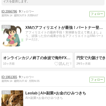
イスを提供します。
2066786
9
週間IN:
14
週間OUT:
9
月間IN:
67
18
XMのアフィリエイトが最強！パートナー登録した瞬間に人生が…
アフィリエイトの最終手段！実体験を交えて教えましょ
う、頑張った分の成果が出るアフィリエイトはXMパート
ナーだけ。
オンラインカジノ終了の余波で海外FXアフィリエイトも終了。
10ヶ月前
2年5ヶ月前
1961365
9
週間IN:
14
週間OUT:
42
月間IN:
35
19
Leolab | AI×副業×お金のひみつきち
AI×副業×お金のひみつきち