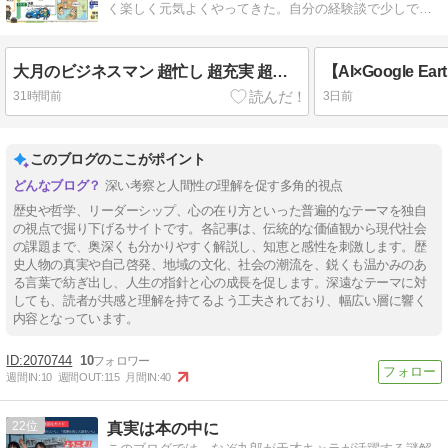
く楽しく元気よくやってきた。自分の経験談で少しでも
皆さんを応援したい。
大月のビジネスマン 超忙し 超充実 超楽し
31時間前
3日前
このブログのここがポイント
深い考察と人間性の理解を促す多角的視点
歴史や哲学、リーダーシップ、心の在り方といった普遍的なテーマを独自
の視点で掘り下げるサイトです。各記事は、伝統的な価値観から現代社会
の課題まで、奥深くも分かりやすく解説し、知恵と感性を刺激します。歴
史人物の真実や自己啓発、地域の文化、社会の潮流を、鋭くも温かみのあ
る言葉で紡ぎ出し、人生の指針と心の成長を促します。深遠なテーマに対
しても、読者が共感と理解を持てるよう工夫されており、幅広い層に響く
内容となっています。
2070744
10
週間IN:
10
週間OUT:
115
月間IN:
40
22
真実は本の中に