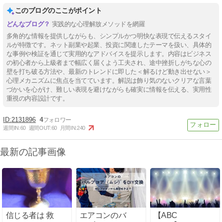
このブログのここがポイント
実践的な心理解放メソッドを網羅
多角的な情報を提供しながらも、シンプルかつ明快な表現で伝えるスタイ
ルが特徴です。ネット副業や起業、投資に関連したテーマを扱い、具体的
な事例や検証を通じて実用的なアドバイスを提示します。内容はビジネス
の初心者から上級者まで幅広く届くよう工夫され、途中挫折しがちな心の
壁を打ち破る方法や、最新のトレンドに即した＜解るけど動き出せない＞
心理メカニズムに焦点を当てています。解説は飾り気のないクリアな言葉
づかいを心がけ、難しい表現を避けながらも確実に情報を伝える、実用性
重視の内容設計です。
2131896
4
週間IN:
60
週間OUT:
60
月間IN:
240
最新の記事画像
信じる者は 救
エアコンのバ
【ABC