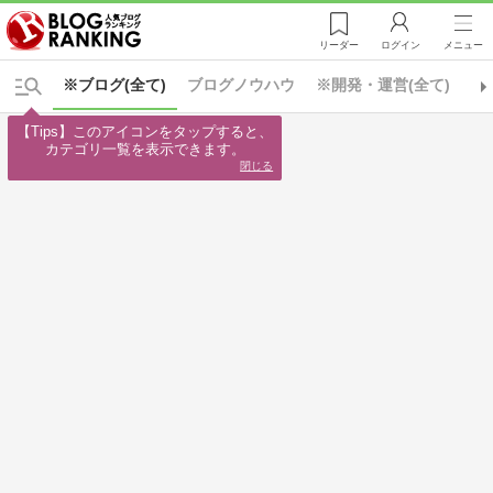
リーダー
ログイン
メニュー
※ブログ(全て)
ブログノウハウ
※開発・運営(全て)
カ
【Tips】このアイコンをタップすると、

カテゴリ一覧を表示できます。
閉じる