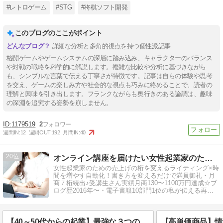
#レトロゲーム
#STG
#将棋ソフト開発
このブログのここがポイント
詳細な分析と多角的視点を持つ個性派記事
格闘ゲームやゲームシステムの深層に踏み込み、キャラクターのバランス
や対戦の戦略を科学的に解説します。複雑な比較や分析に基づきながら
も、シンプルな言葉で伝える丁寧さが特徴です。記事は自らの体験や思考
を交え、ゲームの楽しみ方や社会的な視点も巧みに絡めることで、読者の
理解と興味を引き出します。フランクながらも奥行きのある論調は、趣味
の深淵を追究する姿勢を崩しません。
1179519
2
週間IN:
12
週間OUT:
192
月間IN:
40
20
オンライン講座を届けたい女性起業家のための売れる発信×自動化
女性起業家のための売上げの桁を変えるライティング×時
間を増やす自動化！書き方を変えるだけで満員御礼・月
商７桁続出♪受講生さん実績月商130〜1100万円達成☆ブ
ログ歴2016年〜・電子書籍10部門1位の私が伝える再現
性の高い発信＆仕組み化
【40～50代からの起業】最強な３つの理由