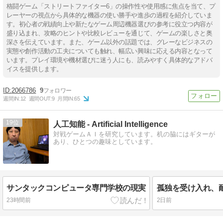
格闘ゲーム「ストリートファイター6」の操作性や使用感に焦点を当て、プ
レーヤーの視点から具体的な機器の使い勝手や進歩の過程を紹介していま
す。初心者の戦績向上や新たなゲーム周辺機器選びの参考に役立つ内容が
盛り込まれ、攻略のヒントや比較レビューを通じて、ゲームの楽しさと奥
深さを伝えています。また、ゲーム以外の話題では、グレーなビジネスの
実態や創作活動の工夫についても触れ、幅広い興味に応える内容となって
います。プレイ環境や機材選びに迷う人にも、読みやすく具体的なアドバ
イスを提供します。
2066786
9
週間IN:
12
週間OUT:
9
月間IN:
65
19
人工知能 - Artificial Intelligence
対戦ゲームＡＩを研究しています。机の脇にはギターが
あり、ひとつの趣味としています。
サンタックコンピュータ専門学校の現実
23時間前
2日前