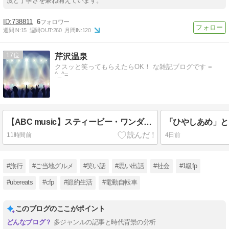
度と丁寧さを兼ね備えています。
738811
6
週間IN:
15
週間OUT:
260
月間IN:
120
17
芹沢温泉
クスッと笑ってもらえたらOK！ な雑記ブログです =
^_^=
【ABC music】スティービー・ワンダー「I Just Called to Say I Love You」2007年大阪ライブの思い出
11時間前
4日前
#旅行
#ご当地グルメ
#笑い話
#思い出話
#社会
#1級fp
#ubereats
#cfp
#節約生活
#電動自転車
このブログのここがポイント
多ジャンルの記事と時代背景の分析