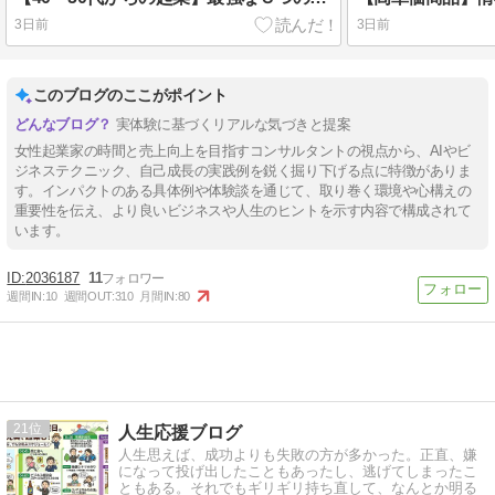
3日前
3日前
このブログのここがポイント
実体験に基づくリアルな気づきと提案
女性起業家の時間と売上向上を目指すコンサルタントの視点から、AIやビ
ジネステクニック、自己成長の実践例を鋭く掘り下げる点に特徴がありま
す。インパクトのある具体例や体験談を通じて、取り巻く環境や心構えの
重要性を伝え、より良いビジネスや人生のヒントを示す内容で構成されて
います。
2036187
11
週間IN:
10
週間OUT:
310
月間IN:
80
21
人生応援ブログ
人生思えば、成功よりも失敗の方が多かった。正直、嫌
になって投げ出したこともあったし、逃げてしまったこ
ともある。それでもギリギリ持ち直して、なんとか明る