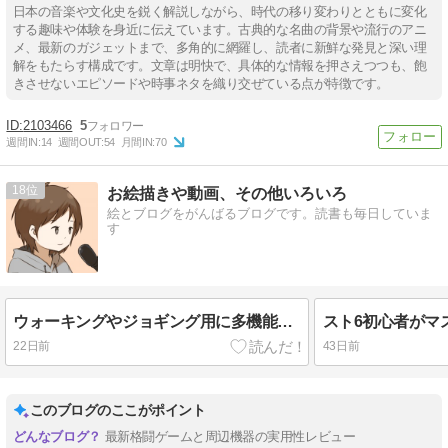
日本の音楽や文化史を鋭く解説しながら、時代の移り変わりとともに変化
する趣味や体験を身近に伝えています。古典的な名曲の背景や流行のアニ
メ、最新のガジェットまで、多角的に網羅し、読者に新鮮な発見と深い理
解をもたらす構成です。文章は明快で、具体的な情報を押さえつつも、飽
きさせないエピソードや時事ネタを織り交ぜている点が特徴です。
2103466
5
週間IN:
14
週間OUT:
54
月間IN:
70
18
お絵描きや動画、その他いろいろ
絵とブログをがんばるブログです。読書も毎日していま
す
ウォーキングやジョギング用に多機能な小型音楽プレーヤーを買ってみた
22日前
43日前
このブログのここがポイント
最新格闘ゲームと周辺機器の実用性レビュー