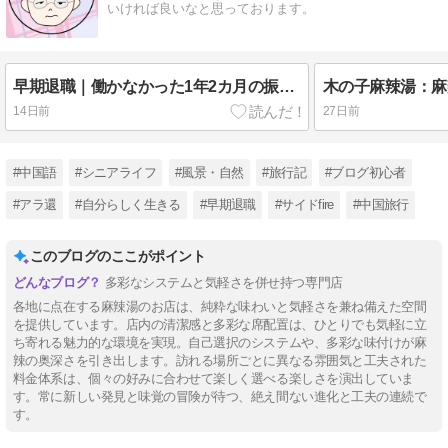
いければ良いなと思っております。
早期退職｜働かなかった1年2カ月の振り返り
木の子麻辣湯：麻
14日前
27日前
#中国語
#シニアライフ
#風景・自然
#旅行記
#ブログ初心者
#アラ還
#自分らしく生きる
#早期退職
#サイドfire
#中国旅行
このブログのここがポイント
多彩なシステムと気軽さを併せ持つ専門店
各地に点在する麻辣湯のお店は、純粋な味わいと気軽さを兼ね備えた空間
を提供しています。店内の清潔感と多彩な席配置は、ひとりでも気軽に立
ち寄れる魅力的な環境を実現。自己選択のシステムや、多彩な味付けが麻
辣の奥深さを引き出します。訪れる場所ごとに異なる雰囲気と工夫された
料金体系は、個々の好みに合わせて楽しく選べる楽しさを演出していま
す。常に新しい発見と味覚の冒険が待つ、絶え間ない進化と工夫の連続で
す。