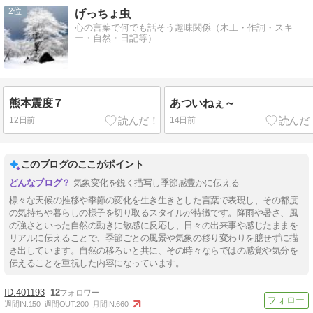
2
げっちょ虫
心の言葉で何でも話そう趣味関係（木工・作詞・スキ
ー・自然・日記等）
熊本震度７
あついねぇ～
12日前
14日前
このブログのここがポイント
気象変化を鋭く描写し季節感豊かに伝える
様々な天候の推移や季節の変化を生き生きとした言葉で表現し、その都度
の気持ちや暮らしの様子を切り取るスタイルが特徴です。降雨や暑さ、風
の強さといった自然の動きに敏感に反応し、日々の出来事や感じたままを
リアルに伝えることで、季節ごとの風景や気象の移り変わりを臆せずに描
き出しています。自然の移ろいと共に、その時々ならではの感覚や気分を
伝えることを重視した内容になっています。
401193
12
週間IN:
150
週間OUT:
200
月間IN:
660