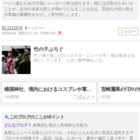
ージへ進むための力強いメッセージ性を持ちます。時には⽇常のささいな
ことが、自分の未来を照らす明かりになることを伝え、気持ちの切り替え
や準備の重要性をやさしく背中押しします。
2121574
6
週間IN:
42
週間OUT:
138
月間IN:
180
8
竹の子ぶろぐ
竹ノ湖が探した日々のネタ・ニュース等！毎日更新を目
的にしています。たまに創作物なども。
靖国神社、境内におけるコスプレや軍装の禁止を発表
14時間前
2日前
このブログのここがポイント
多角的な視点と具体的な分析力
多様なニュースを取り上げつつも、それにとらわれずに本質を追究するア
プローチが特徴です。政治、社会、スポーツ、事件と幅広く扱う中で、質