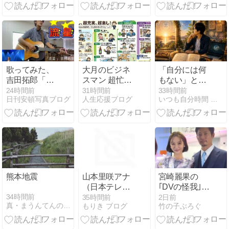
歌ってみた、
大月のビジネ
「自分には何
吉田拓郎「流
スマン 超忙し
もない」とい
星」、弾き語
超充実 超楽し
う錯覚を手放
24時間前
31時間前
33時間前
日刊安頓写真ブログ
人生応援ブログ
いつも自分時間 Geminiと日常
りです
す。発信とい
う舞台に立つ
あなたへ
熊本地震
山本里咲アナ
宮崎麗果の
（日本テレ
｢DVの怪我｣
ビ）｜プロフ
夫・黒木啓司
34時間前
35時間前
2日前
真・まうんてんの宿屋
もりき ブログ
竹の子ぶろぐ
ィールや学
の逮捕で始ま
歴！ミス國學
る｢夫婦の闘
院・福娘・出
争｣