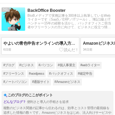
5
BackOffice Booster
BtoBメディアで実務記事を300本以上執筆しているWeb
ライターです（SaaS／ERP／ITツール）。簿記1級とIT
ベンチャー15年の経験を活かし、バックオフィスご担当
者やフリーランスの方に向けて、ビジネスに役立つ情報
を発信しています。
やよいの青色申告オンラインの導入方法と使い方、プラン変更まで解説
6日前
34日前
#ブログ
#ビジネス
#パソコン
#個人事業主
#webライター
#フリーランス
#wordpress
#バックオフィス
#確定申告
#ノートパソコン
#通販サイト
#Amazonビジネス
このブログのここがポイント
便利さと導入の手軽さを追求
複数のビジネス関連の記事から伝わるのは、効率とコスト管理の最前線を
追求した情報の数々です。Amazonビジネスをはじめ、法人向けサービスや