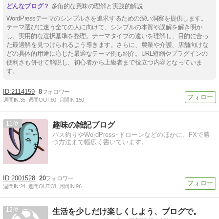
多角的な意味の理解と実践的解説
WordPressテーマのシンプルさを追求するための深い洞察を提供します。
テーマ選びに迷う全ての人に向けて、シンプルの本質や誤解を解き明か
し、実用的な選択基準を整理。テーマタイプの違いを理解し、目的に合っ
た最適解を見つけられるよう導きます。さらに、農業や介護、店舗向けな
どの具体的用途に応じた最適なテーマ例も紹介。URL短縮やプラグインの
便利さも併せて解説し、初心者から上級者まで役立つ内容となっていま
す。
2114159
8
週間IN:
35
週間OUT:
80
月間IN:
150
11
趣味の雑記ブログ
バス釣りやWordPress･ドローンなどのほかに、FXで勝
つ方法まで幅広く書いています。
2001528
20
週間IN:
24
週間OUT:
33
月間IN:
96
12
生活を少しだけ楽しくしよう、ブログで。