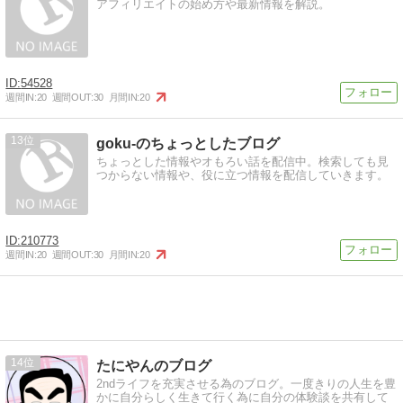
アフィリエイトの始め方や最新情報を解説。
54528
週間IN:
20
週間OUT:
30
月間IN:
20
13
goku-のちょっとしたブログ
ちょっとした情報やオもろい話を配信中。検索しても見
つからない情報や、役に立つ情報を配信していきます。
210773
週間IN:
20
週間OUT:
30
月間IN:
20
14
たにやんのブログ
2ndライフを充実させる為のブログ。一度きりの人生を豊
かに自分らしく生きて行く為に自分の体験談を共有して