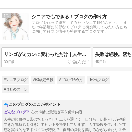
7
シニアでもできる！ブログの作り方
ブログを作って運営してみたいシニア世代の方たち、ま
たは年齢層に関係なくブログに初挑戦してみたい方たち
に向けて役立つ情報を発信するブログです。
リンゴがミカンに変わっただけ｜人生は、同じテーマを形を変えて運んでくる
30日前
45日前
#シニアブログ
#60歳定年後
#ブログ始め方
#50代ブログ
#はじめの一歩
このブログのここがポイント
心の準備と意識改革を促す内容
人生の節目や日常のちょっとした工夫を通じて、自分らしい暮らし方や前
向きな気持ちを引き出すヒントを提案しています。人生経験を生かした共
感と実践的なアドバイスが特徴で、自身の変化を楽しみながら新たなステ