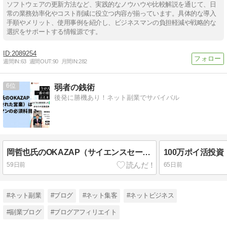
ソフトウェアの更新方法など、実践的なノウハウや比較解説を通じて、日
常の業務効率化やコスト削減に役立つ内容が揃っています。具体的な導入
手順やメリット、使用事例を紹介し、ビジネスマンの負担軽減や戦略的な
選択をサポートする情報源です。
2089254
週間IN:
63
週間OUT:
90
月間IN:
282
6
弱者の銭術
後発に勝機あり！ネット副業でサバイバル
岡哲也氏のOKAZAP（サイエンスセールスカレッジ）は全営業マンの必修科目？
59日前
65日前
#ネット副業
#ブログ
#ネット集客
#ネットビジネス
#副業ブログ
#ブログアフィリエイト