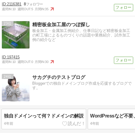
2116381
8
週間IN:
10
週間OUT:
5
月間IN:
35
23
精密板金加工屋のつぼ探し
板金加工・金属加工例紹介、仕事日記など精密板金加工
の町工場によるものづくりの話題や業務紹介、試作加工
例の紹介など
197415
週間IN:
10
週間OUT:
0
月間IN:
30
24
サカグチのテストブログ
Bloggerでの独自ドメインブログ作成を応援するブログで
す。
独自ドメインって何？ドメインの解説
4年前
4年前