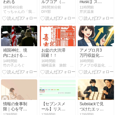
われる
ルブコア（ム
music】ステ
シ）をDIYで
ィービー・ワ
1時間40分前
2時間30分前
11時間前
てっちゃんの「我が心の詩(うた)」
DIY部
芹沢温泉
交換する方法
ンダー「I Just
Called to Say I
Love You」
2007年大阪ラ
イブの思い出
靖国神社、境
お盆の大渋滞
アメブロ月3
内におけるコ
回避！！
万円収益化の
スプレや軍装
全ステップ！
14時間前
16時間前
16時間前
竹の子ぶろぐ
城崎温泉 旅館 喜楽の若旦那ブログ
アメブロ収益化、最短で成果を出す裏技
の禁止を発表
失敗から学ぶ
ロードマップ
情報の食事制
【セブンスメ
Substackで見
限｜心を守る
ール】リスト
つけたエッセ
ための、朝晩
を重複させず
イ｜今日のエ
17時間前
17時間前
17時間前