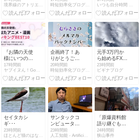
境界線のアトリエ -The Muted World-
時短効率化ブログのズボラボ
いつも自分時間 Geminiと日常
30分というル
に別シナリオ
ッセイ・ラッ
ール
へ登録する手
ク Vol.28
順
『お隣の天使
企画終了！あ
元手3万円か
様にいつの間
りがとうござ
ら始めるFX自
にか駄目人間
いました！
動売買：複利
17時間前
20時間前
23時間前
ヤブイヌん！Go！！Go！！！
時短効率化ブログのズボラボ
ビギナブログ
にされていた
のパワーを可
件』に似たア
視化した資産
ニメ・漫画ラ
増加シミュレ
ンキング
ーション
BEST10｜
甘々同棲ラブ
コメの名作を
厳選【2026年
セイタカシ
サンタックコ
「原爆資料館
最新版】
ギ･･･
ンピュータ専
語り継ぐもの
門学校の現実
たち」
23時間前
23時間前
24時間前
ほとんど猫のはなし・・・
人工知能 - Artificial Intelligence
狭山事件