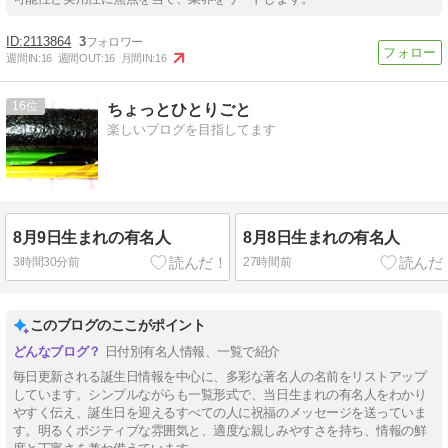
2113864
3
週間IN:
16
週間OUT:
16
月間IN:
16
16
ちょっとひとりごと
楽しいブログを目指してます
8月9日生まれの有名人
8月8日生まれの有名人
3時間30分前
27時間前
このブログのここがポイント
日付別有名人情報、一覧で紹介
毎日更新される誕生日情報を中心に、多彩な著名人の名前をリストアップ
しています。シンプルながらも一覧形式で、当日生まれの有名人をわかり
やすく伝え、誕生日を迎えるすべての人に祝福のメッセージを送っていま
す。明るくポジティブな雰囲気と、適度な親しみやすさを持ち、情報の鮮