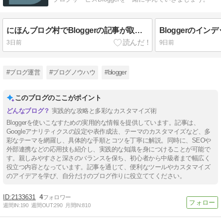
にほんブログ村でBloggerの記事が取得できない問題発生中（2026年8月）
Bloggerのイ
3日前
9日前
#ブログ運営
#ブログノウハウ
#blogger
このブログのここがポイント
実践的な攻略と多彩なカスタマイズ術
Bloggerを使いこなすための実用的な情報を提供しています。記事は、
Googleアナリティクスの設定や表作成法、テーマのカスタマイズなど、多
彩なテーマを網羅し、具体的な手順とコツを丁寧に解説。同時に、SEOや
外部連携などの応用技も紹介し、実践的な知識を身につけることが可能で
す。親しみやすさと深さのバランスを保ち、初心者から中級者まで幅広く
役立つ内容となっています。記事を通じて、便利なツールやカスタマイズ
のアイデアを学び、自分だけのブログ作りに役立ててください。
2133631
4
週間IN:
190
週間OUT:
290
月間IN:
810