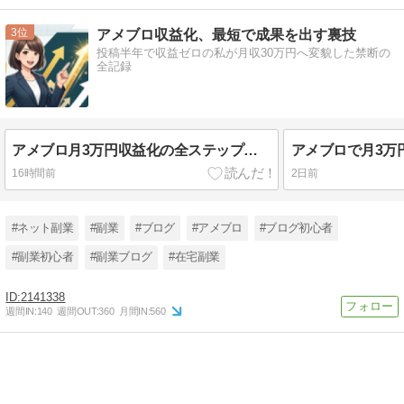
3
アメブロ収益化、最短で成果を出す裏技
投稿半年で収益ゼロの私が月収30万円へ変貌した禁断の
全記録
アメブロ月3万円収益化の全ステップ！失敗から学ぶロードマップ
16時間前
2日前
#ネット副業
#副業
#ブログ
#アメブロ
#ブログ初心者
#副業初心者
#副業ブログ
#在宅副業
2141338
週間IN:
140
週間OUT:
360
月間IN:
560