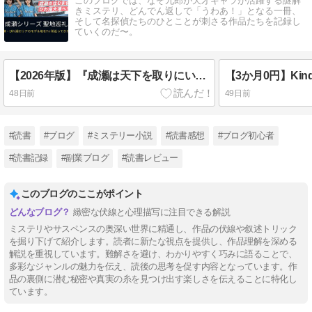
このブログでは、なぞ九郎が天才キャラが活躍する謎解
きミステリ、どんでん返しで「うわあ！」となる一冊、
そして名探偵たちのひとことが刺さる作品たちを記録し
ていくのだ〜。
【2026年版】『成瀬は天下を取りにいく』聖地巡礼スポット7選｜大津を巡るモデルコースも紹介
48日前
49日前
#読書
#ブログ
#ミステリー小説
#読書感想
#ブログ初心者
#読書記録
#副業ブログ
#読書レビュー
このブログのここがポイント
緻密な伏線と心理描写に注目できる解説
ミステリやサスペンスの奥深い世界に精通し、作品の伏線や叙述トリック
を掘り下げて紹介します。読者に新たな視点を提供し、作品理解を深める
解説を重視しています。難解さを避け、わかりやすく巧みに語ることで、
多彩なジャンルの魅力を伝え、読後の思考を促す内容となっています。作
品の裏側に潜む秘密や真実の糸を見つけ出す楽しさを伝えることに特化し
ています。