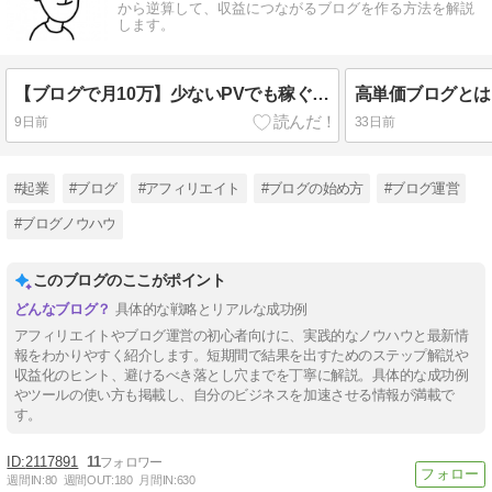
から逆算して、収益につながるブログを作る方法を解説
します。
【ブログで月10万】少ないPVでも稼ぐ！初心者向け高単価ブログ戦略3ステップ
9日前
33日前
#起業
#ブログ
#アフィリエイト
#ブログの始め方
#ブログ運営
#ブログノウハウ
このブログのここがポイント
具体的な戦略とリアルな成功例
アフィリエイトやブログ運営の初心者向けに、実践的なノウハウと最新情
報をわかりやすく紹介します。短期間で結果を出すためのステップ解説や
収益化のヒント、避けるべき落とし穴までを丁寧に解説。具体的な成功例
やツールの使い方も掲載し、自分のビジネスを加速させる情報が満載で
す。
2117891
11
週間IN:
80
週間OUT:
180
月間IN:
630