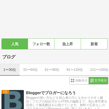
人気
フォロー数
急上昇
新着
ブログ
1〜30位
31〜60位
61〜90位
91〜120位
121〜150位
画像表示
文字表示
1
Bloggerでブロガーになろう
Bloggerの使い方などを初心者の方にも分かりやすく解
説！ブログの始め方からHTMLの編集まで、初心者卒業を
目指して徹底解説を心掛けています。無料で広告なしの
ブログサービスBloggerを一緒に学んでいきましょう。