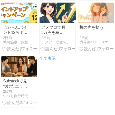
演番組まとめ
じゃらんポイ
アメブロで月
蝉の声を拾う
ント12％ポイ
3万円を稼ぐ
ントアップキ
ための失敗回
2日前
2日前
2日前
境界線のアトリエ -The Muted World-
城崎温泉 旅館 喜楽の若旦那ブログ
アメブロ収益化、最短で成果を出す裏技
ャンペーン
避と収益化ス
★8月14日ま
テップ完全ガ
で！
イド
全て表示
Substackで見
つけたエッセ
イ｜今日のエ
2日前
いつも自分時間 Geminiと日常
ッセイ・ラッ
ク Vol.27