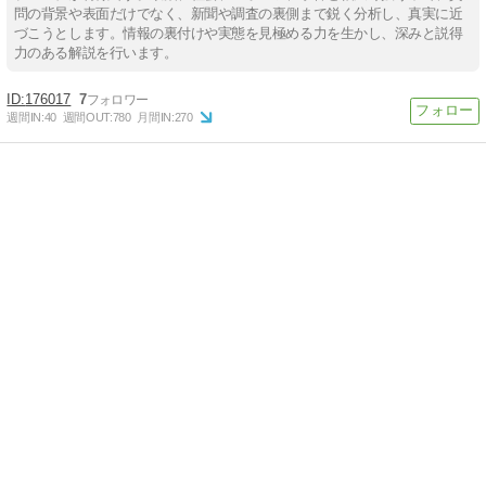
問の背景や表面だけでなく、新聞や調査の裏側まで鋭く分析し、真実に近
づこうとします。情報の裏付けや実態を見極める力を生かし、深みと説得
力のある解説を行います。
176017
7
週間IN:
40
週間OUT:
780
月間IN:
270