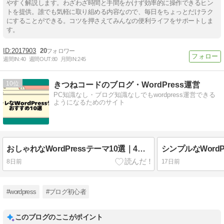
やすく解説します。わざわざ時間と手間をかけず効率的に操作できるヒン
トを提供。誰でも気軽に取り組める内容なので、毎日をちょっとだけラク
にすることができる。コツを押さえてみんなの便利ライフをサポートしま
す。
2017903
20
週間IN:
40
週間OUT:
80
月間IN:
245
10
きつねコードのブログ・WordPress運営
PC知識なし・ブログ知識なしでもwordpress運営できる
ようになるためのサイト
おしゃれなWordPressテーマ10選｜4つのテイスト別に厳選
8日前
17日前
#wordpress
#ブログ初心者
このブログのここがポイント