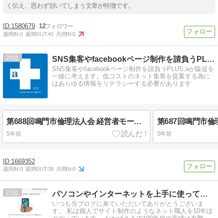
く伝え、思わず頷いてしまう文章が特徴です。
1580679
12
週間IN:
0
週間OUT:
40
月間IN:
0
20
SNS集客やfacebookページ制作を請負うPLUS.a
SNS集客やfacebookページ制作を請負うPLUS.aが販促を
一緒に考えます。低コストのネット集客を提案する為に
はあらゆる情報をリテラシーする必要があります
第688回鳴門市倫理法人会 経営者モーニングセミナー(WEB企画とSNS集客のPLUS.a)
5年前
5年前
1669352
週間IN:
0
週間OUT:
38
月間IN:
0
21
パソコンやインターネットを上手に使って得られる情報を紹介す…
いつも当ブログに来ていただいてありがとうございま
す。 私は個人でサイト制作のようなネット職人を10年ほ