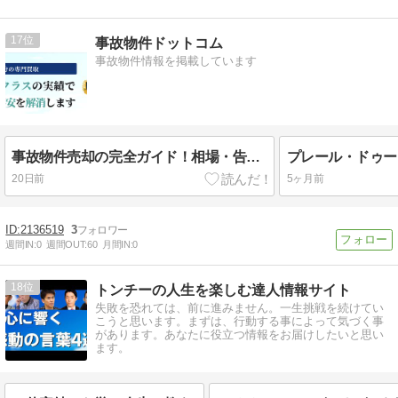
17
事故物件ドットコム
事故物件情報を掲載しています
事故物件売却の完全ガイド！相場・告知義務・買取の選び方を徹底解説
20日前
5ヶ月前
2136519
3
週間IN:
0
週間OUT:
60
月間IN:
0
18
トンチーの人生を楽しむ達人情報サイト
失敗を恐れては、前に進みません。一生挑戦を続けてい
こうと思います。まずは、行動する事によって気づく事
があります。あなたに役立つ情報をお届けしたいと思い
ます。