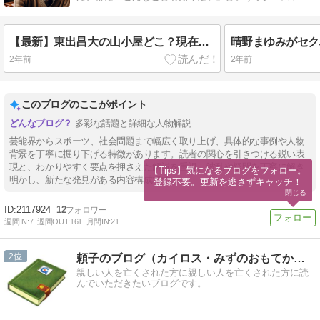
もお応えしていきます。
【最新】東出昌大の山小屋どこ？現在住まいの北関東についても調査
2年前
2年前
このブログのここがポイント
多彩な話題と詳細な人物解説
芸能界からスポーツ、社会問題まで幅広く取り上げ、具体的な事例や人物
背景を丁寧に掘り下げる特徴があります。読者の関心を引きつける鋭い表
現と、わかりやすく要点を押さえた解説を重視。波乱や疑問を丁寧に解き
【Tips】気になるブログをフォロー。

明かし、新たな発見がある内容構成です。
登録不要。更新を逃さずキャッチ！
閉じる
2117924
12
週間IN:
7
週間OUT:
161
月間IN:
21
2
頼子のブログ（カイロス・みずのおもてから）
親しい人を亡くされた方に親しい人を亡くされた方に読
んでいただきたいブログです。