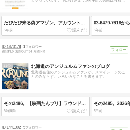
どやっています。 おかげさまで100件超の実績は有難…
たびたび来る偽アマゾン、アカウント停止メール。
5年前
5年前
1873178
1
週間IN:
0
週間OUT:
34
月間IN:
0
22
北海道のアンジュルムファンのブログ
北海道在住のアンジュルムファンが、スマイレージのこ
とのみならず、いろいろなことを書きます。
その2486。【映画たんプリ】ラウンドワンコラボ第2回～私って「何の人」？～
8時間前
5日前
1441302
5