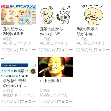
ムの向こうへ
た
～
孫の絵から、
孫娘の絵から
6歳の孫娘の
24個のLINEス
作ったLINEス
絵が本当に
タンプが完成
タンプを出品
LINEスタンプ
8日前
15日前
15日前
AIが作るブログ（ひゅが凡歩）
AIが作るブログ（ひゅが凡歩）
AIが作るブログ（ひゅが凡歩）
しました！
するには？登
に！ChatGPT
録から審査・
と一緒に8種
販売開始まで
類を作ってみ
調べてみた
た
事故物件売却
山下公園通り
の完全ガイ
ド！相場・告
30日前
20日前
横浜散歩〜旅のあしあと
事故物件ドットコム
知義務・買取
の選び方を徹
底解説