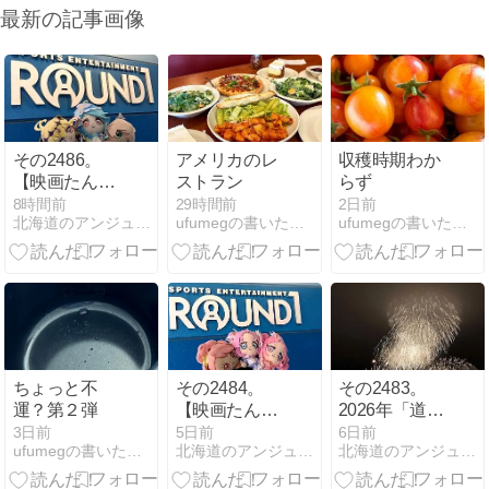
最新の記事画像
その2486。
アメリカのレ
収穫時期わか
【映画たんプ
ストラン
らず
リ】ラウンド
8時間前
29時間前
2日前
北海道のアンジュルムファンのブログ
ufumegの書いたり、作ったり・・・
ufumegの書いたり、作ったり・・・
ワンコラボ第
2回～私って
「何の人」？
～
ちょっと不
その2484。
その2483。
運？第２弾
【映画たんプ
2026年「道新
リ】ラウンド
花火大会＠函
3日前
5日前
6日前
ufumegの書いたり、作ったり・・・
北海道のアンジュルムファンのブログ
北海道のアンジュルムファンのブログ
ワンコラボ第
館」の画像を
1回～39ゲー
アップしまし