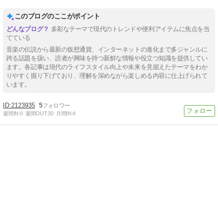
このブログのここがポイント
多彩なテーマで現代のトレンドや便利アイテムに焦点を当
てている
音楽の伝説から最新の仮想通貨、インターネットの進化まで多ジャンルに
跨る話題を扱い、読者が興味を持つ新鮮な情報や役立つ知識を提供してい
ます。各記事は現代のライフスタイル向上や未来を見据えたテーマをわか
りやすく掘り下げており、理解を深めながら楽しめる内容に仕上げられて
います。
2123935
5
週間IN:
0
週間OUT:
30
月間IN:
4