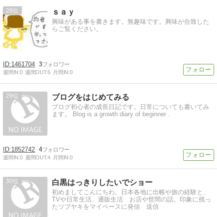
28
ｓａｙ
興味がある事を書きます。無趣味です。興味が合致した
らご覧ください。
1461704
3
週間IN:
0
週間OUT:
6
月間IN:
0
29
ブログをはじめてみる
ブログ初心者の成長日記です。日常についても書いてみ
ます。 Blog is a growth diary of beginner .
1852742
4
週間IN:
0
週間OUT:
4
月間IN:
0
30
白黒はっきりしたいでショー
初めましてこんにちわ。日本各地に出帳や旅の経験と、
TVや日常生活、通販生活 お店や世間の話。印象に残っ
たツブヤキをマイペースに発信 送信