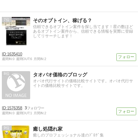
7
そのオプトイン、稼げる？
信頼できるオプトイン案件を探し当てます！星の数ほど
あるオプトイン案件から、信頼できる情報を実際に登録
してリサーチします！
1635410
週間IN:
0
週間OUT:
6
月間IN:
2
8
タオバオ価格のブロッグ
オバオ代行サイトの価格比較サイトです。オバオ代行サ
イトの価格比較サイトです。
1576358
3
週間IN:
0
週間OUT:
1
月間IN:
2
9
癒し処隠れ家
癒しのプロフェッショナル達のﾌﾞﾛｸﾞ集