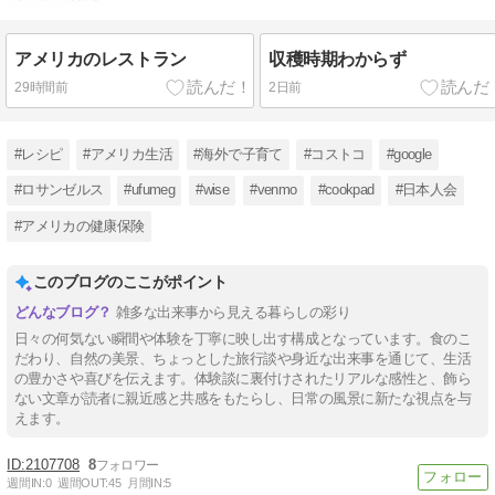
アメリカのレストラン
収穫時期わからず
29時間前
2日前
#レシピ
#アメリカ生活
#海外で子育て
#コストコ
#google
#ロサンゼルス
#ufumeg
#wise
#venmo
#cookpad
#日本人会
#アメリカの健康保険
このブログのここがポイント
雑多な出来事から見える暮らしの彩り
日々の何気ない瞬間や体験を丁寧に映し出す構成となっています。食のこ
だわり、自然の美景、ちょっとした旅行談や身近な出来事を通じて、生活
の豊かさや喜びを伝えます。体験談に裏付けされたリアルな感性と、飾ら
ない文章が読者に親近感と共感をもたらし、日常の風景に新たな視点を与
えます。
2107708
8
週間IN:
0
週間OUT:
45
月間IN:
5