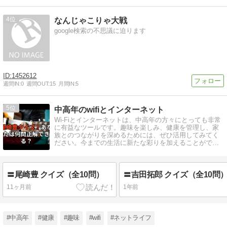
4
なんじゃこりゃ大戦
google検索の不思議に迫ります
1452612
週間IN:
0
週間OUT:
15
月間IN:
5
5
中高年のwifiとインターネット
Wi-Fiとインターネットは、中高年の方々にとっても非常
に有益なツールです。趣味を楽しみ、健康を管理し、家
族とのつながりを深めるためには、ぜひ活用してみてく
ださい。今までの生活に新たな彩りを加えることができ
るはずです。
〓尾崎豊 クイズ（全10問）
11ヶ月前
1年前
#中高年
#健康
#趣味
#wifi
#ネットライフ