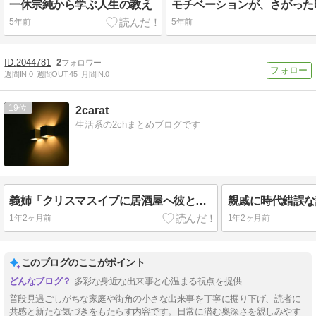
一休宗純から学ぶ人生の教え
5年前
5年前
2044781
2
週間IN:
0
週間OUT:
45
月間IN:
0
19
2carat
生活系の2chまとめブログです
義姉「クリスマスイブに居酒屋へ彼と行ったら娘の同級生2人がママと一緒にいた。中学生が夜7時に…ありえない…」
1年2ヶ月前
1年2ヶ月前
このブログのここがポイント
多彩な身近な出来事と心温まる視点を提供
普段見過ごしがちな家庭や街角の小さな出来事を丁寧に掘り下げ、読者に
共感と新たな気づきをもたらす内容です。日常に潜む奥深さを親しみやす