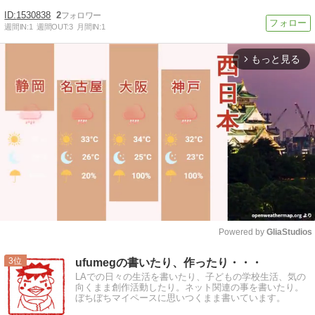
1530838
2
週間IN:
1
週間OUT:
3
月間IN:
1
もっと見る
arrow_forward_ios
Powered by 
GliaStudios
Mute
3
ufumegの書いたり、作ったり・・・
LAでの日々の生活を書いたり、子どもの学校生活、気の
向くまま創作活動したり。ネット関連の事を書いたり。
ぼちぼちマイペースに思いつくまま書いています。