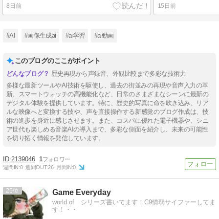
8日前
15日前
#AI
#画像生成ai
#ai学習
#ai動画
このブログのここがポイント
歴史再現から声録音、外観比較まで多彩な技術力
多様な最新ツールやAI技術を駆使し、過去の街並みの再現や音声入力の革
新、スマートウォッチの高機能化など、日常のさまざまなシーンに最新の
デジタル体験を提供しています。特に、歴史的写真に命を吹き込み、リア
ルな映像へと変換する技や、声を直接操作する新感覚のブログ作成は、技
術の進歩を身近に感じさせます。また、コスパに優れた電子機器や、シニ
ア世代も楽しめる音楽AIの導入まで、多彩な側面を紹介し、未来の可能性
を切り拓く情報を発信しています。
2139046
1
週間IN:
0
週間OUT:
26
月間IN:
0
25
Game Everyday
world of シリーズ書いてます！C9情弱サイファーしてま
す！・・