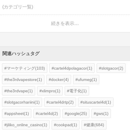
(カテゴリ一覧)
続きを表示…
関連ハッシュタグ
マーケティング(103)
cartel4dpolagacor(1)
slotgacor(2)
the3rdvapestore(1)
docker(4)
ufumeg(1)
the3rdvape(1)
xlimpro(1)
電子化(1)
slotgacorhariini(1)
cartel4drtp(2)
situscartel4d(1)
appsheet(1)
cartel4d(2)
google(25)
gws(1)
jiliko_online_casino(1)
cookpad(1)
健康(684)