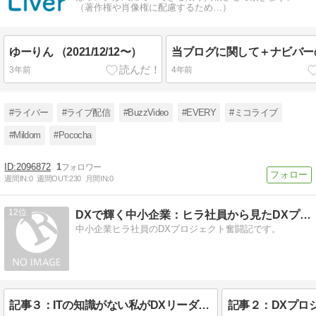
（著作権や肖像権に配慮するため…）
ゆーりん （2021/12/12〜）
当ブログに関して＋ナビバー
3年前
4年前
#ライバー
#ライブ配信
#BuzzVideo
#EVERY
#ミコライブ
#Mildom
#Pococha
2096872
1
週間IN:
0
週間OUT:
230
月間IN:
0
12
DXで輝く中小企業：ヒラ社員から見たDXプロジェクトの舞台裏
中小企業ヒラ社員のDXプロジェクト奮闘記です。
記事３：ITの知識がない私がDXリーダーになった理由