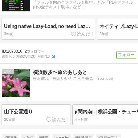
「フォルダ内の全ファイル名取得」とか「PDFファイル
内の全テキスト取得」など...
Using native Lazy-Load, no need Lazy-Load JS Library?
3年前
3年前
2078816
2
週間IN:
0
週間OUT:
130
月間IN:
0
14
横浜散歩〜旅のあしあと
横浜散歩 横浜いいところ再発見 YouTube
山下公園通り
30日前
4ヶ月前