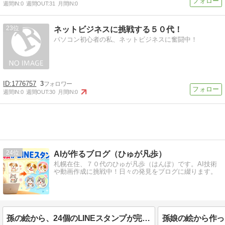
週間IN:
0
週間OUT:
31
月間IN:
0
23
ネットビジネスに挑戦する５０代！
パソコン初心者の私、ネットビジネスに奮闘中！
1776757
3
週間IN:
0
週間OUT:
30
月間IN:
0
24
AIが作るブログ（ひゅが凡歩）
札幌在住、７０代のひゅが凡歩（はんぽ）です。AI技術
や動画作成に挑戦中！日々の発見をブログに綴ります。
孫の絵から、24個のLINEスタンプが完成しました！