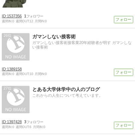
1537356
1
週間IN:
0
週間OUT:
12
月間IN:
0
26
ガマンしない接客術
ガマンしない接客術接客業20年経験者が明す ガマンしな
い接客術
1389158
週間IN:
0
週間OUT:
10
月間IN:
0
27
とある大学休学中の人のブログ
これからの人生について考えています。
1397428
3
週間IN:
0
週間OUT:
6
月間IN:
0