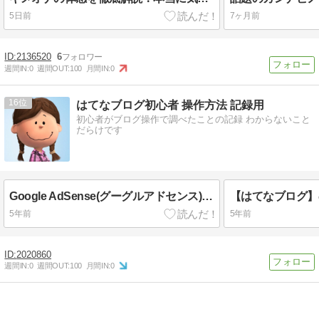
5日前
7ヶ月前
2136520
6
週間IN:
0
週間OUT:
100
月間IN:
0
16
はてなブログ初心者 操作方法 記録用
初心者がブログ操作で調べたことの記録 わからないこと
だらけです
Google AdSense(グーグルアドセンス)不合格と合格を初心者なりに考えた
5年前
5年前
2020860
週間IN:
0
週間OUT:
100
月間IN:
0