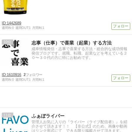
1442689
週間IN:
0
週間OUT:
1
月間IN:
1
10
志事（仕事）で喜業（起業）する方法
成幸情報発信・志事で喜業する方法・総合的な成功情報
発信ブログです。就職、転職、起業などを考えている２
０〜３０代の方に特にお勧めです。
1610916
2
週間IN:
0
週間OUT:
1
月間IN:
1
11
ふぁぼライバー
管理人お気に入りの『ライバー（ライブ配信者）』を紹
介させて頂きます！！ 【非公式】のため、画像や動画
はリンク形式にて できる限り掲載させて頂きます。