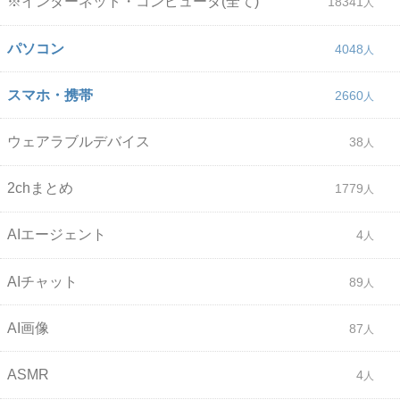
※インターネット・コンピュータ(全て)
18341
パソコン
4048
スマホ・携帯
2660
ウェアラブルデバイス
38
2chまとめ
1779
AIエージェント
4
AIチャット
89
AI画像
87
ASMR
4