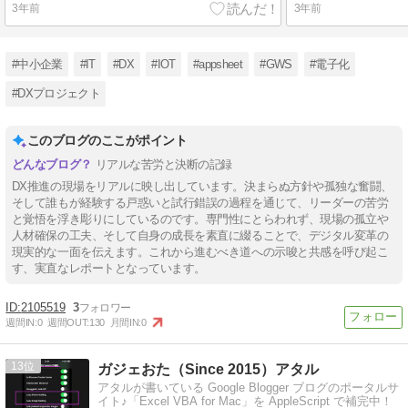
3年前
3年前
#中小企業
#IT
#DX
#IOT
#appsheet
#GWS
#電子化
#DXプロジェクト
このブログのここがポイント
リアルな苦労と決断の記録
DX推進の現場をリアルに映し出しています。決まらぬ方針や孤独な奮闘、
そして誰もが経験する戸惑いと試行錯誤の過程を通じて、リーダーの苦労
と覚悟を浮き彫りにしているのです。専門性にとらわれず、現場の孤立や
人材確保の工夫、そして自身の成長を素直に綴ることで、デジタル変革の
現実的な一面を伝えます。これから進むべき道への示唆と共感を呼び起こ
す、実直なレポートとなっています。
2105519
3
週間IN:
0
週間OUT:
130
月間IN:
0
13
ガジェおた（Since 2015）アタル
アタルが書いている Google Blogger ブログのポータルサ
イト♪「Excel VBA for Mac」を AppleScript で補完中！