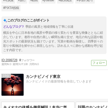
#写真集
#旅行
#動画
#youtube
#横浜風景
#季節の彩り
#PIXTA投稿
このブログのここがポイント
季節の風景と地域情報を丁寧に伝達
横浜を中心に日本各地の風景や季節の移り変わりを豊富な映像とともに紹
介しています。都市や自然の美しい瞬間を織り交ぜ、地元の旬な話題や観
光スポットの最新状況も届けています。写真や動画を駆使し、四季折々の
彩りや風物詩を鮮やかに表現しながら、訪れる人々に静かな感動を呼び起
こす内容です。
2099728
8
週間IN:
0
週間OUT:
108
月間IN:
0
15
カンナビノイド東京
カンナビノイドの最新情報を発信していきます
キメオナの体感を徹底解説！本当に気持ちいいの？