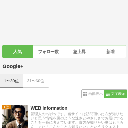
人気
フォロー数
急上昇
新着
Google+
1〜30位
31〜60位
画像表示
文字表示
1
WEB information
管理人のsylphyです。当サイトは訪問頂いた方が知りた
いと思う情報を風のような速さとやさしさでお届けする
ことを一番に考えています。貴方が知りたい事はもちろ
ん、また「こんなことも知りたい」というリクエストに