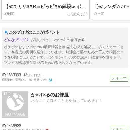
【≪ユカリSAR＝ピッピAR/値段≫ ポケカ 『ユカリ(SAR)』等！亮磁収集話 第2回！】(2026/06/09 [4記事目])
59日前
73日前
このブログのここがポイント
多彩なポケモンデッキの徹底攻略
ポケポケおよびポケカの最新情報と攻略法を鋭く解説し、多くのカードと
デッキ構成の実例を紹介しています。無課金で勝つための工夫や構築のコ
ツを明快に伝えることで、ポケモンバトルの奥深さと戦略性を掘り下げ、
プレイの臨場感と達成感を高める内容となっています。
1883903
18
週間IN:
4
週間OUT:
46
月間IN:
29
13
か×け×るのお部屋
おもにこえ部のことを更新していきます！
1438822