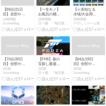
【69点/21日
【一生モノ】
【≪未知なる
目】全部やる
お風呂の桶が
水域/大会用デ
夏休みが終わ
割れるストレ
ッキ≫ ポケポ
14時間前
19時間前
20時間前
2coninblog
日々綴 『毎日更新し続けるブログ』
マサしくゲーム実況紹介所
るまで残り
スから完全解
ケ攻略『タギ
24/44日〜明日
放！伝説の
ングル/ペンド
全部やれって
「ケロリン
ラー/アクジキ
こと？〜
桶」が最強す
ングex』紹
ぎる理由を徹
介】
底レビュー
(2025/09/29
[vol.13])
【70点/20日
【FH6】春の
【64点/19日
目】全部やる
宝探し最速攻
目】全部やる
夏休みが終わ
略！高城地域
夏休みは残り
2日前
2日前
3日前
2coninblog
日々綴 『毎日更新し続けるブログ』
2coninblog
るまで残り
の宝箱と、
26/44日〜宿題
25/44日〜そろ
Pagani Huayra
すれば完璧な
そろ宿題しな
Rを狙うイタ
のに〜
よ〜
リアンエキゾ
チック最終週
（2026/8/7）