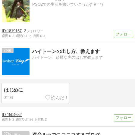
PSO2での生活を書いていこうか(*´∀｀*)
1819137
2
週間IN:
2
週間OUT:
3
月間IN:
3
26
ハイトーンの出し方、教えます
ハイトーン、綺麗な声の出し方教えます
はじめに
3年前
1504652
週間IN:
2
週間OUT:
26
月間IN:
2
27
巡音ルカでニコニコするブログ