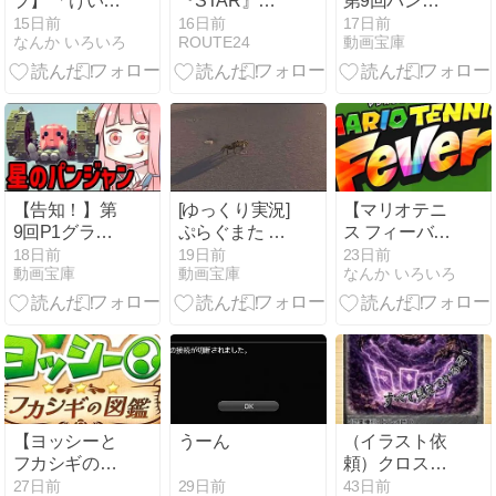
プ】 「けいち
『STAR』に
第9回パンジ
ゃん 日常スタ
syudou 『ボカ
ャンドラム最
15日前
16日前
17日前
なんか いろいろ
ROUTE24
動画宝庫
ンプ Vol.3」
ロ好きの二人
速王決定戦P1
リリースしま
がスペシャル
グランプリ
した
コラボ』
③VOICEROID
実況
【告知！】第
[ゆっくり実況]
【マリオテニ
9回P1グラン
ぷらぐまた 最
ス フィーバ
プリ開催と参
終回
ー】 更新デー
18日前
19日前
23日前
動画宝庫
動画宝庫
なんか いろいろ
加者募集！！
タ Ver.1.1.0
VOICEROID
実況 Besiege
#P1グランプ
リ
【ヨッシーと
うーん
（イラスト依
フカシギの図
頼）クロスデ
鑑】 更新デー
ィメンション
29日前
27日前
43日前