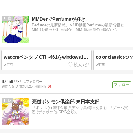
11
MMDerでPerfumeが好き。
Perfumeの最新情報、MMD動画Perfumeの最新情報と、
MMDを使った動画紹介、MMD動画制作日記など。
wacomペンタブ CTH-461をwindows10で動かす
5年前
5年前
1587727
1
週間IN:
5
週間OUT:
25
月間IN:
5
12
亮磁ポケモン倶楽部 東日本支部
『ポケポケ(無課金最強デッキ集/毎日更新)』『ゲーム実
況 (ポケポケ他/RPG全般)』