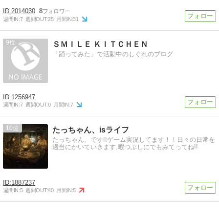
2014030
8
週間IN:
7
週間OUT:
25
月間IN:
31
9
ＳＭＩＬＥ ＫＩＴＣＨＥＮ
「踊ってみた」で活動中のしぐれのブログ
1256947
週間IN:
7
週間OUT:
0
月間IN:
7
10
たっちゃん、isライフ
たっちゃん、です!!ゲーム実況してます！！日々の日常を
適当にかいていきます,暇つぶしにでもみてってね!!
1887237
週間IN:
5
週間OUT:
40
月間IN:
5