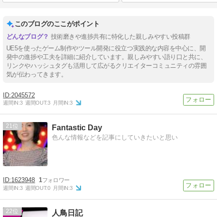
このブログのここがポイント
技術磨きや進捗共有に特化した親しみやすい投稿群
UE5を使ったゲーム制作やツール開発に役立つ実践的な内容を中心に、開
発中の進捗や工夫を詳細に紹介しています。親しみやすい語り口と共に、
リンクやハッシュタグも活用して広がるクリエイターコミュニティの雰囲
気が伝わってきます。
2045572
週間IN:
3
週間OUT:
3
月間IN:
3
21
Fantastic Day
色んな情報などを記事にしていきたいと思い
1623948
1
週間IN:
3
週間OUT:
0
月間IN:
3
22
人鳥日記