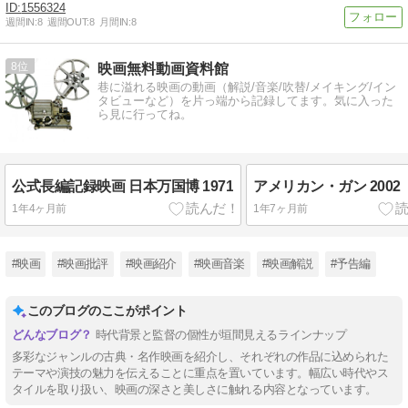
1556324
週間IN:
8
週間OUT:
8
月間IN:
8
8
映画無料動画資料館
巷に溢れる映画の動画（解説/音楽/吹替/メイキング/イン
タビューなど）を片っ端から記録してます。気に入った
ら見に行ってね。
公式長編記録映画 日本万国博 1971
アメリカン・ガン 2002
1年4ヶ月前
1年7ヶ月前
#映画
#映画批評
#映画紹介
#映画音楽
#映画解説
#予告編
このブログのここがポイント
時代背景と監督の個性が垣間見えるラインナップ
多彩なジャンルの古典・名作映画を紹介し、それぞれの作品に込められた
テーマや演技の魅力を伝えることに重点を置いています。幅広い時代やス
タイルを取り扱い、映画の深さと美しさに触れる内容となっています。