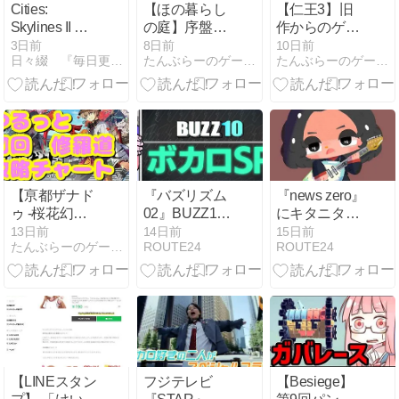
Cities:
【ほの暮らし
【仁王3】旧
Skylines II ア
の庭】序盤お
作からのゲー
セット紹介！
金稼ぎ方法 お
ムバランス変
3日前
8日前
10日前
日々綴 『毎日更新し続けるブログ』
たんぶらーのゲーム実況『裏』部屋
たんぶらーのゲーム実況『裏』部屋
Alpen Tokyo・
すすめ
化で起こった
COCO壱番
現象考察
屋・新丸の内
ビルディン
グ・ランドク
ルーザー導入
レポート
【亰都ザナド
『バズリズム
『news zero』
ゥ -桜花幻
02』BUZZ10
にキタニタツ
舞-】ゆるっと
ボカロSP【前
ヤ ボカロ曲
13日前
14日前
15日前
たんぶらーのゲーム実況『裏』部屋
ROUTE24
ROUTE24
初回「修羅
編】
『芥の部屋は
道」攻略チャ
錆色に沈む』
ート最終
【LINEスタン
フジテレビ
【Besiege】