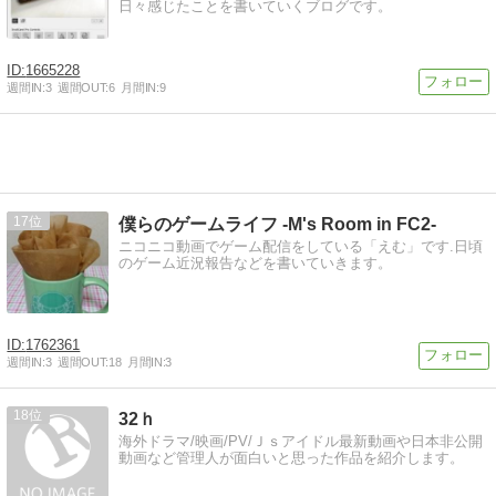
日々感じたことを書いていくブログです。
1665228
週間IN:
3
週間OUT:
6
月間IN:
9
17
僕らのゲームライフ -M's Room in FC2-
ニコニコ動画でゲーム配信をしている「えむ」です.日頃
のゲーム近況報告などを書いていきます。
1762361
週間IN:
3
週間OUT:
18
月間IN:
3
18
32ｈ
海外ドラマ/映画/PV/Ｊｓアイドル最新動画や日本非公開
動画など管理人が面白いと思った作品を紹介します。