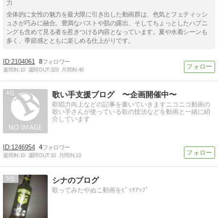
力
全体的に女性の魅力を最大限に引き出した動画群は、色気とフェティッシ
ュさが巧みに融合。豊満なバストや肌の露出、そしてちょっとしたハプニ
ングも含めて見る者を惹きつける内容となっています。夏や水着シーンも
多く、季節感とともに楽しめる仕上がりです。
2104061
8
週間IN:
10
週間OUT:
320
月間IN:
40
4
歌い手支援ブログ 〜企画開催中〜
歌唱力向上などの記事を書いていきますニコニコ動画の
歌い手さんが使っている歌の技法などを動画と一緒に紹
介しています
1246954
4
週間IN:
10
週間OUT:
10
月間IN:
10
5
シナのブログ
歌ってみたやぬこ動画をﾋﾟｯｸｱｯﾌﾟ