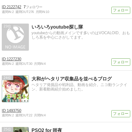
2122742
7
週間IN:
2
週間OUT:
276
月間IN:
10
23
いろいろyoutube探し隊
youtubeからの動画メインです多いのはVOCALOID、おも
しろ系を中心にさがしてます。
1227230
週間IN:
2
週間OUT:
30
月間IN:
4
24
大和がヘタリア収集品を並べるブログ
ヘタリア発掘品や戦利品、動画を紹介。ニコ動ランクイ
ン、新着動画紹介始めました。
1493750
週間IN:
2
週間OUT:
22
月間IN:
4
25
PSO2 for 咲夜