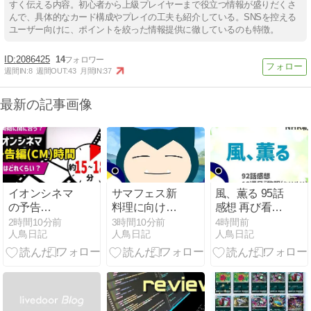
すく伝える内容。初心者から上級プレイヤーまで役立つ情報が盛りだくさ
んで、具体的なカード構成やプレイの工夫も紹介している。SNSを控える
ユーザー向けに、ポイントを絞った情報提供に徹しているのも特徴。
2086425
14
週間IN:
8
週間OUT:
43
月間IN:
37
最新の記事画像
イオンシネマ
サマフェス新
風、薫る 95話
の予告
料理に向けて
感想 再び看護
（CM）時間
素材を貯め始
婦を目指すり
2時間10分前
3時間10分前
4時間前
人鳥日記
人鳥日記
人鳥日記
は何分？上映
める 1112日目
ん 19週目『黎
開始時間に遅
プレイ感想
明(れいめい)
れても入れ
【ポケスリ】
の翼』
る？
【NHK2026年
前期朝ドラ】