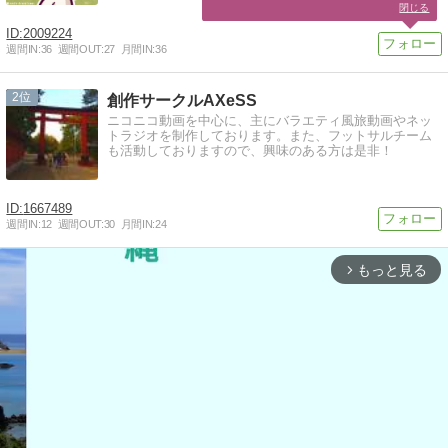
閉じる
2009224
週間IN:
36
週間OUT:
27
月間IN:
36
2
創作サークルAXeSS
ニコニコ動画を中心に、主にバラエティ風旅動画やネッ
トラジオを制作しております。また、フットサルチーム
も活動しておりますので、興味のある方は是非！
1667489
週間IN:
12
週間OUT:
30
月間IN:
24
もっと見る
arrow_forward_ios