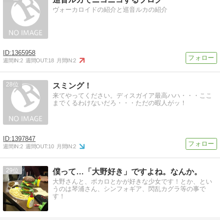
ヴォーカロイドの紹介と巡音ルカの紹介
1365958
週間IN:
2
週間OUT:
18
月間IN:
2
28
スミング！
来てやってください。ディスガイア最高ハハ・・・ここ
までくるわけないだろ・・・ただの暇人がッ！
1397847
週間IN:
2
週間OUT:
10
月間IN:
2
29
僕って…「大野好き」ですよね。なんか。
大野さんと、ボカロとかが好きな少女です！とか、とい
うのは琴浦さん、シンフォギア、閃乱カグラ等の事で
す！