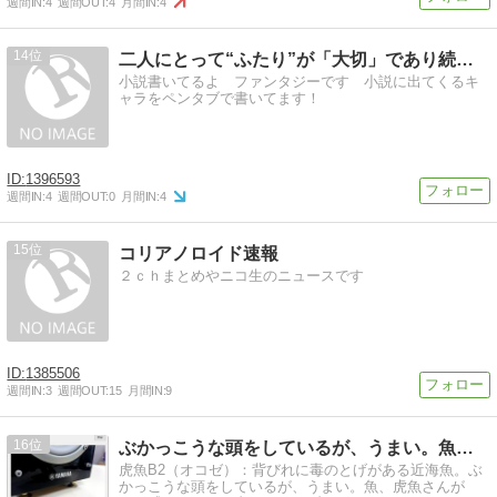
週間IN:
4
週間OUT:
4
月間IN:
4
14
二人にとって“ふたり”が「大切」であり続けますように
小説書いてるよ ファンタジーです 小説に出てくるキ
ャラをペンタブで書いてます！
1396593
週間IN:
4
週間OUT:
0
月間IN:
4
15
コリアノロイド速報
２ｃｈまとめやニコ生のニュースです
1385506
週間IN:
3
週間OUT:
15
月間IN:
9
16
ぶかっこうな頭をしているが、うまい。魚。虎魚のブログ
虎魚B2（オコゼ）：背びれに毒のとげがある近海魚。ぶ
かっこうな頭をしているが、うまい。魚、虎魚さんが