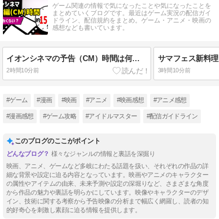
ゲーム関連の情報で気になったことや気になったことを
まとめていくブログです。最近はゲーム実況の配信ガイ
ドライン、配信規約をまとめ。ゲーム・アニメ・映画の
感想なども書いています。
イオンシネマの予告（CM）時間は何分？上映開始時間に遅れても入れる？
2時間10分前
3時間10分前
#ゲーム
#漫画
#映画
#アニメ
#映画感想
#アニメ感想
#漫画感想
#ゲーム攻略
#アイドルマスター
#配信ガイドライン
このブログのここがポイント
様々なジャンルの情報と裏話を深掘り
映画、アニメ、ゲームなど多岐にわたる話題を扱い、それぞれの作品の詳
細な背景や設定に迫る内容となっています。映画やアニメのキャラクター
の属性やアイテムの由来、未来予測や設定の深堀りなど、さまざまな角度
から作品の魅力や裏話を明らかにしています。映像やキャラクターのデザ
イン、技術に関する考察から予告映像の分析まで幅広く網羅し、読者の知
的好奇心を刺激し素顔に迫る情報を提供します。