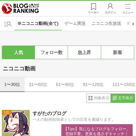
リーダー
ログイン
メニュー
※ニコニコ動画(全て)
ゲーム実況
ニコニコ生放送
※イ
人気
フォロー数
急上昇
新着
ニコニコ動画
1〜30位
31〜60位
61〜90位
91〜120位
121〜150位
画像表示
文字表示
1
すがたのブログ
一人の動画投稿者としての日常を書綴ります。
【Tips】気になるブログをフォロー。

登録不要。更新を逃さずキャッチ！