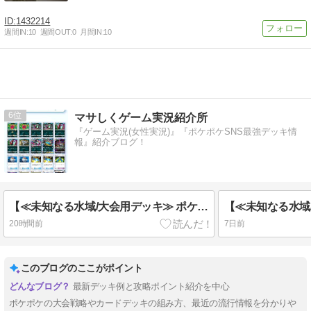
1432214
週間IN:
10
週間OUT:
0
月間IN:
10
6
マサしくゲーム実況紹介所
『ゲーム実況(女性実況)』『ポケポケSNS最強デッキ情
報』紹介ブログ！
【≪未知なる水域/大会用デッキ≫ ポケポケ攻略『タギングル/ペンドラー/アクジキングex』紹介】(2025/09/29 [vol.13])
20時間前
7日前
このブログのここがポイント
最新デッキ例と攻略ポイント紹介を中心
ポケポケの大会戦略やカードデッキの組み方、最近の流行情報を分かりや