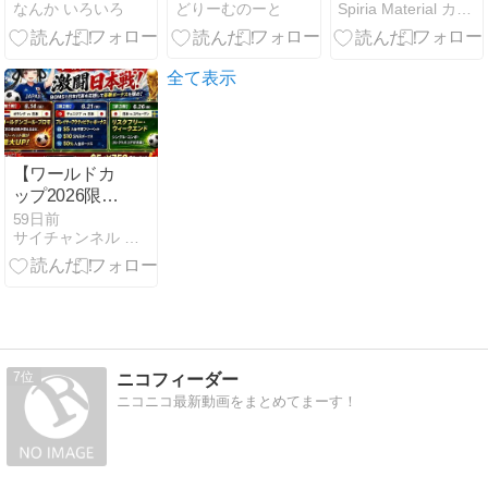
どりーむのーと
なんか いろいろ
Spiria Material カードゲーム
タ Ver.1.0.2
クライシス
全て表示
【ワールドカ
ップ2026限
定】BONSで
59日前
サイチャンネル オンカジ撤底攻略をあなたへ！
日本代表を全
力応援！超豪
華3連戦プロ
モーション
7
ニコフィーダー
ニコニコ最新動画をまとめてまーす！