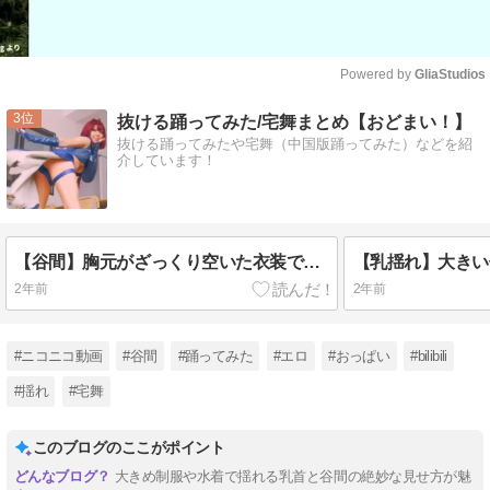
Powered by 
GliaStudios
Mute
3
抜ける踊ってみた/宅舞まとめ【おどまい！】
抜ける踊ってみたや宅舞（中国版踊ってみた）などを紹
介しています！
【谷間】胸元がざっくり空いた衣装で揺らしながら踊ってみた♡
2年前
2年前
#ニコニコ動画
#谷間
#踊ってみた
#エロ
#おっぱい
#bilibili
#揺れ
#宅舞
このブログのここがポイント
大きめ制服や水着で揺れる乳首と谷間の絶妙な見せ方が魅