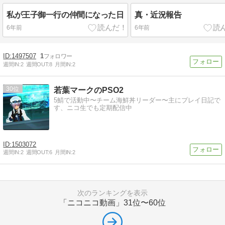
私が王子御一行の仲間になった日
真・近況報告
6年前
6年前
1497507
1
週間IN:
2
週間OUT:
8
月間IN:
2
30
若葉マークのPSO2
5鯖で活動中〜チーム海鮮丼リーダー〜主にプレイ日記で
す、ニコ生でも定期配信中
1503072
週間IN:
2
週間OUT:
6
月間IN:
2
次のランキングを表示
「ニコニコ動画」
31位〜60位