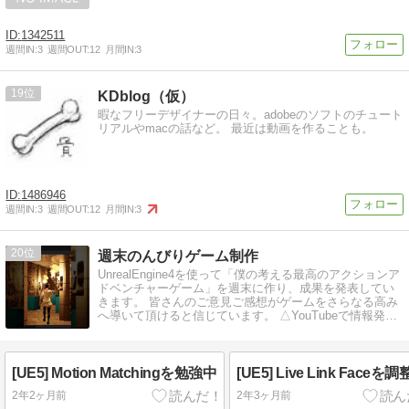
1342511
週間IN:
3
週間OUT:
12
月間IN:
3
19
KDblog（仮）
暇なフリーデザイナーの日々。adobeのソフトのチュート
リアルやmacの話など。 最近は動画を作ることも。
1486946
週間IN:
3
週間OUT:
12
月間IN:
3
20
週末のんびりゲーム制作
UnrealEngine4を使って「僕の考える最高のアクションア
ドベンチャーゲーム」を週末に作り、成果を発表してい
きます。 皆さんのご意見ご感想がゲームをさらなる高み
へ導いて頂けると信じています。 △YouTubeで情報発信
してます。
[UE5] Motion Matchingを勉強中
[UE5] Live Link Faceを
2年2ヶ月前
2年3ヶ月前