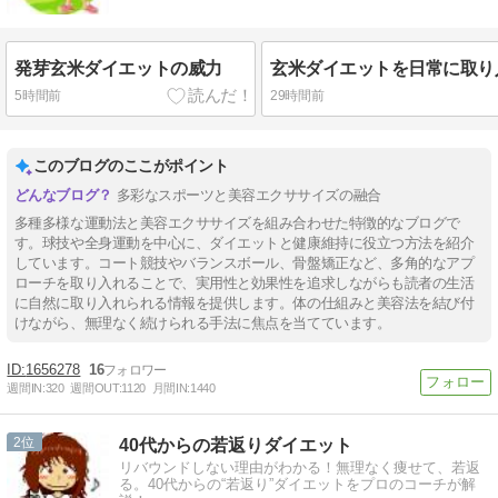
発芽玄米ダイエットの威力
5時間前
29時間前
このブログのここがポイント
多彩なスポーツと美容エクササイズの融合
多種多様な運動法と美容エクササイズを組み合わせた特徴的なブログで
す。球技や全身運動を中心に、ダイエットと健康維持に役立つ方法を紹介
しています。コート競技やバランスボール、骨盤矯正など、多角的なアプ
ローチを取り入れることで、実用性と効果性を追求しながらも読者の生活
に自然に取り入れられる情報を提供します。体の仕組みと美容法を結び付
けながら、無理なく続けられる手法に焦点を当てています。
1656278
16
週間IN:
320
週間OUT:
1120
月間IN:
1440
2
40代からの若返りダイエット
リバウンドしない理由がわかる！無理なく痩せて、若返
る。40代からの“若返り”ダイエットをプロのコーチが解