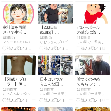
誤差の切り分
け
家計簿を再開
【233日目
バレーボール
させて生活を
95.8kg】
の試合に急き
楽しむ
100kg越え卒
ょ参戦！！
6時間前
6時間前
11時間前
マリー100キロの日常と体重記録のブログ
なおっさんブログ〜肉体改造ブログ〜
この世で一番美しく痩せるダイエット
業生が今年最
軽量95.8kg達
成！アウェイ
部署での即ゼ
ラチンハック
とSwitch2版
FF14マウス認
識不能の悲劇
【50歳アブロ
日本はいつか
嘘つくのやめ
ーラー】伊之
らこんな国に
てもらってい
助ボディ計
なってしまっ
いですか？
13時間前
15時間前
16時間前
おっさんレンタル（美魔おっさん活動記）健康＆美容ブログ
この世で一番美しく痩せるダイエット
この世で一番美しく痩せるダイエット
画：4年1週間
たんだろう
目