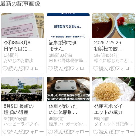
最新の記事画像
令和8年8月8
記事製作でき
2026.7.25-26
日ぞろ目に返
ません。
初浜松で餃子
信
と初音ミクを
1時間前
3時間30分前
3時間40分前
おやじのお散歩
ＭＢＣ野球発信局−袖番号96 伊東勉のページ。
様々に感じたことの備忘録 | 日々の出来事で感じた諸々や欲…
堪能も40℃超
えの灼熱地獄
に本気で参っ
た・・・
8月9日 長崎の
体重が減った
発芽玄米ダイ
鐘 負の遺産
のに体脂肪率
エットの威力
が増える理由
3時間50分前
4時間前
5時間前
ハッピーライフイン沖縄
臨床ブロガーがおすすめのダイエット一覧│臨床ブロガー
ダイエット日記@ゆっき 目標10Kg減！
｜水分の抜け
と体組成計の