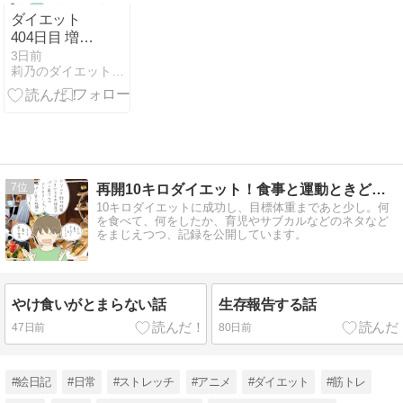
ダイエット
404日目 増え
続ける体重
3日前
莉乃のダイエット部屋 77kg → 56kg - 楽天ブログ
よ、、、
7
再開10キロダイエット！食事と運動ときどき雑記
10キロダイエットに成功し、目標体重まであと少し。何
を食べて、何をしたか、育児やサブカルなどのネタなど
をまじえつつ、記録を公開しています。
やけ食いがとまらない話
生存報告する話
47日前
80日前
#絵日記
#日常
#ストレッチ
#アニメ
#ダイエット
#筋トレ