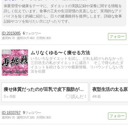
体重管理や健康をテーマに、ダイエットの実践記録や栄養に関する情報を
詳しく伝えています。食事の工夫や生活習慣の見直しなど、実用的なアド
バイスを短く的確に紹介し、日々の健康維持を後押しします。詳細な食事
記録やコツを知りたい方にぴったりです。
2015085
6
週間IN:
70
週間OUT:
460
月間IN:
300
6
ムリなくゆる〜く痩せる方法
いろいろなダイエットを試し、どれも続けられなかった
三日坊主の私がダイエットに成功！ そこで得られたダ
イエットを続けるコツや最新情報、リバウンドしない方
法を伝授
痩せ体質だったのが豆乳で皮下脂肪がぁぁ：ダイエット再開します
3ヶ月前
4年前
1833767
9
週間IN:
70
週間OUT:
180
月間IN:
300