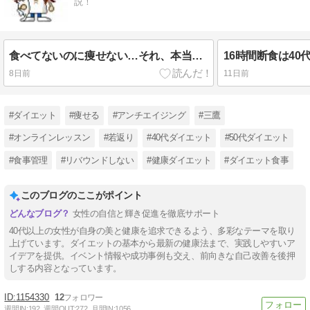
説！
食べてないのに痩せない…それ、本当に停滞期？
8日前
11日前
#ダイエット
#痩せる
#アンチエイジング
#三鷹
#オンラインレッスン
#若返り
#40代ダイエット
#50代ダイエット
#食事管理
#リバウンドしない
#健康ダイエット
#ダイエット食事
このブログのここがポイント
女性の自信と輝き促進を徹底サポート
40代以上の女性が自身の美と健康を追求できるよう、多彩なテーマを取り
上げています。ダイエットの基本から最新の健康法まで、実践しやすいア
イデアを提供。イベント情報や成功事例も交え、前向きな自己改善を後押
しする内容となっています。
1154330
12
週間IN:
192
週間OUT:
272
月間IN:
1056