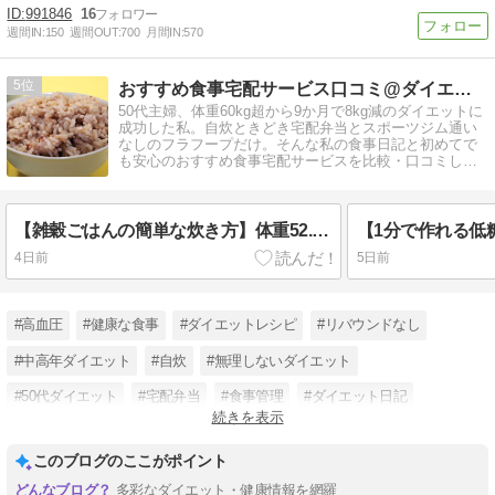
991846
16
週間IN:
150
週間OUT:
700
月間IN:
570
5
おすすめ食事宅配サービス口コミ@ダイエット
50代主婦、体重60kg超から9か月で8kg減のダイエットに
成功した私。自炊ときどき宅配弁当とスポーツジム通い
なしのフラフープだけ。そんな私の食事日記と初めてで
も安心のおすすめ食事宅配サービスを比較・口コミして
います。
【雑穀ごはんの簡単な炊き方】体重52.7kg⇒52.4kg（2026年8月4日火曜）
4日前
5日前
#高血圧
#健康な食事
#ダイエットレシピ
#リバウンドなし
#中高年ダイエット
#自炊
#無理しないダイエット
#50代ダイエット
#宅配弁当
#食事管理
#ダイエット日記
続きを表示
#主婦ダイエット
このブログのここがポイント
多彩なダイエット・健康情報を網羅