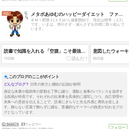
3
メタボあゆむのハッピーダイエット ファイナル
ＢＭＩ肥満２(３５)から減量開始で、現在は標準（２2）
です。いまは、増やさず・減らさずを目標に取り組んで
います。
読書で知識を入れる 「空腹」こそ最強のクスリ
意図したウォーキ
73日前
83日前
このブログのここがポイント
日常の努力と継続の記録が鮮明
身近な体重や脂肪率の変動を丁寧に綴り、運動と食事のバランスを追求す
る投稿が特長です。それぞれの出来事を具体的に描写しつつ、自己管理や
未来への意欲を伝えることで、読者にきらりと光る共感と勇気を促しま
す。飾らない言葉で飾らずに綴る、普遍的なテーマへの熱意が伝わるブロ
グとなっています。
844474
23