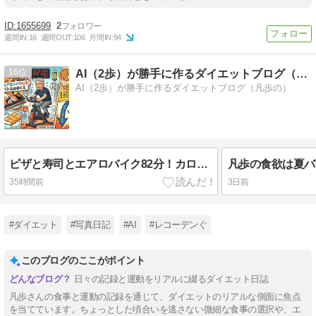
1655699
2
週間IN:
16
週間OUT:
106
月間IN:
94
16
AI（2歩）が勝手に作るダイエットブログ（凡歩の）
AI（2歩）が勝手に作るダイエットブログ（凡歩の）
ピザと寿司とエアロバイク82分！カロリー爆走バトルのゆくえ
35時間前
3日前
#ダイエット
#写真日記
#AI
#レコーデンぐ
このブログのここがポイント
日々の記録と運動をリアルに綴るダイエット日誌
凡歩さんの食事と運動の記録を通じて、ダイエットのリアルな側面に焦点
を当てています。ちょっとした頃合いを逃さない微細な食事の選択や、エ