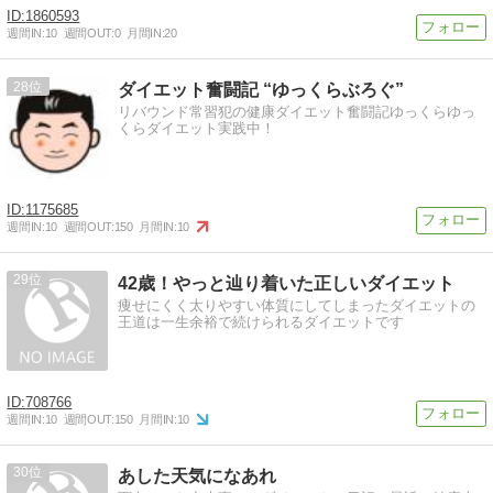
1860593
週間IN:
10
週間OUT:
0
月間IN:
20
28
ダイエット奮闘記 “ゆっくらぶろぐ”
リバウンド常習犯の健康ダイエット奮闘記ゆっくらゆっ
くらダイエット実践中！
1175685
週間IN:
10
週間OUT:
150
月間IN:
10
29
42歳！やっと辿り着いた正しいダイエット
痩せにくく太りやすい体質にしてしまったダイエットの
王道は一生余裕で続けられるダイエットです
708766
週間IN:
10
週間OUT:
150
月間IN:
10
30
あした天気になあれ