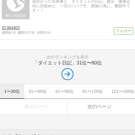
面白かった出来事と、ダイエットの日記。最近、健康志
向に目覚めた、一児のパパです。家族の為に、奮闘中で
す！！
864403
週間IN:
10
週間OUT:
90
月間IN:
10
次のランキングを表示
「ダイエット日記」
31位〜60位
1〜30位
31〜60位
61〜90位
91〜120位
121〜150位
前のページ
次のページ