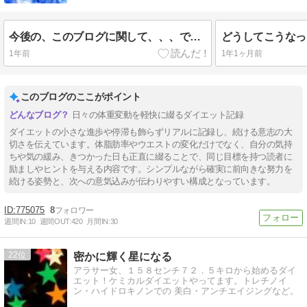
今後の、このブログに関して、、、です。
1年前
1年1ヶ月前
このブログのここがポイント
日々の体重変動を軽快に綴るダイエット記録
ダイエットの小さな進歩や停滞も飾らずリアルに記録し、続ける意志の大
切さを伝えています。体脂肪率やウエストの変化だけでなく、自分の気持
ちや気の緩み、きつかった日も正直に綴ることで、同じ目標を持つ読者に
励ましやヒントを与える内容です。シンプルながら確実に前向きな努力を
続ける姿勢と、次への意気込みが伝わりやすい構成となっています。
775075
8
週間IN:
10
週間OUT:
420
月間IN:
30
22
密かに輝く星になる
アラサー女、１５８センチ７２．５キロから始めるダイ
エット！ケミカルダイエットやってます。トレチノイ
ン・ハイドロキノンでの 美白・アンチエイジングなど。