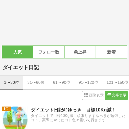
人気
フォロー数
急上昇
新着
ダイエット日記
1〜30位
31〜60位
61〜90位
91〜120位
121〜150位
画像表示
文字表示
1
ダイエット日記@ゆっき 目標10Kg減！
ダイエットで目標10Kg減！頑張りますゆっきが勉強した
コト、実際にやったコト色々書いて行きます