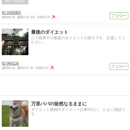
1655903
週間IN:
20
週間OUT:
150
月間IN:
20
13
最後のダイエット
三十路男子の最後のダイエットの様子です。応援してく
ださい。
960126
週間IN:
20
週間OUT:
90
月間IN:
20
14
万里パパの徒然なるままに
ダイエット挑戦中ダイエット記事中心に、たまに雑談で
す。