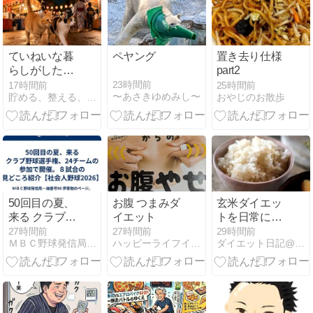
ていねいな暮
ペヤング
置き去り仕様
らしがした
part2
い。
23時間前
17時間前
25時間前
〜あさきゆめみし〜
貯める、整える、猫と暮らす。
おやじのお散歩
50回目の夏、
お腹 つまみダ
玄米ダイエッ
来る クラブ野
イエット
トを日常に取
球選手権、24
り入れてみ
27時間前
27時間前
29時間前
ＭＢＣ野球発信局−袖番号96 伊東勉のページ。
ハッピーライフイン沖縄
ダイエット日記@ゆっき 目標10Kg減！
チームの参加
る？
で開催。８試
合の見どころ
紹介【社会人
野球2026】