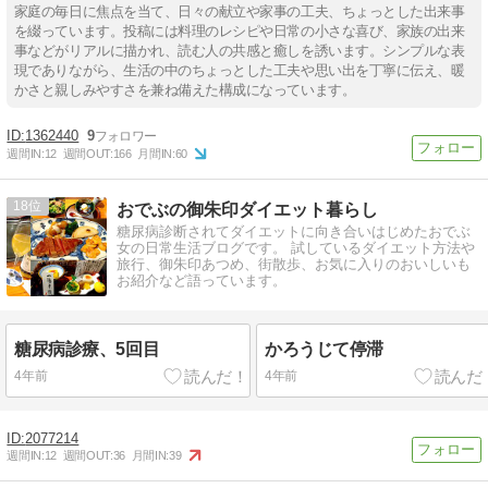
家庭の毎日に焦点を当て、日々の献立や家事の工夫、ちょっとした出来事
を綴っています。投稿には料理のレシピや日常の小さな喜び、家族の出来
事などがリアルに描かれ、読む人の共感と癒しを誘います。シンプルな表
現でありながら、生活の中のちょっとした工夫や思い出を丁寧に伝え、暖
かさと親しみやすさを兼ね備えた構成になっています。
1362440
9
週間IN:
12
週間OUT:
166
月間IN:
60
18
おでぶの御朱印ダイエット暮らし
糖尿病診断されてダイエットに向き合いはじめたおでぶ
女の日常生活ブログです。 試しているダイエット方法や
旅行、御朱印あつめ、街散歩、お気に入りのおいしいも
お紹介など語っています。
糖尿病診療、5回目
かろうじて停滞
4年前
4年前
2077214
週間IN:
12
週間OUT:
36
月間IN:
39