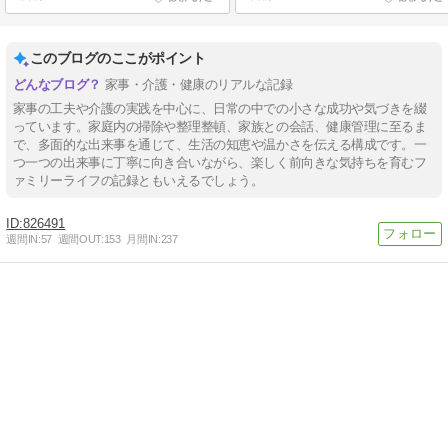
このブログのここがポイント
家事・介護・健康のリアルな記録
家事の工夫や介護の実践を中心に、日常の中での小さな成功や気づきを綴
っています。家庭内の掃除や整理整頓、家族との会話、健康管理に至るま
で、多面的な出来事を通じて、生活の知恵や温かさを伝える構成です。一
つ一つの出来事に丁寧に向き合いながら、楽しく前向きな気持ちを育むフ
ァミリーライフの記録ともいえるでしょう。
826491
週間IN:
57
週間OUT:
153
月間IN:
237