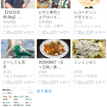
【232日目
ピザと寿司と
レコーディン
95.9kg】
エアロバイク
グダイエット
100kg越え卒
82分！カロリ
2026/7/31《プ
29時間前
35時間前
2日前
なおっさんブログ〜肉体改造ブログ〜
AI（2歩）が勝手に作るダイエットブログ（凡歩の）
おっさんレンタル（美魔おっさん活動記）健康＆美容ブログ
業生がカロミ
ー爆走バトル
チ断食》
ル目標を緊急
のゆくえ
変更！「皮余
り防止」で来
年3月80kgへ
計画修正＆今
年最軽量級
95.9kgへ！
どーしても苦
2026/08/07（金）・
ミンミンゼミ
手
＝立秋／鼻の
日＝・「プラ
2日前
2日前
2日前
おやじのお散歩
〜あさきゆめみし〜
八千代でのんびり暮らそう生活
スマイナスゼ
ロ」(#^^#)／
本日、金は、
デイサービス
全て表示
の日／昨夕食
_(_^_)_