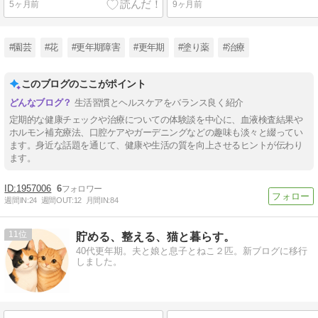
5ヶ月前
9ヶ月前
#園芸
#花
#更年期障害
#更年期
#塗り薬
#治療
このブログのここがポイント
生活習慣とヘルスケアをバランス良く紹介
定期的な健康チェックや治療についての体験談を中心に、血液検査結果や
ホルモン補充療法、口腔ケアやガーデニングなどの趣味も淡々と綴ってい
ます。身近な話題を通じて、健康や生活の質を向上させるヒントが伝わり
ます。
1957006
6
週間IN:
24
週間OUT:
12
月間IN:
84
11
貯める、整える、猫と暮らす。
40代更年期。夫と娘と息子とねこ２匹。新ブログに移行
しました。