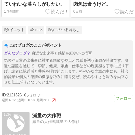
ていねいな暮らしがしたい。
肉魚は食うけど。
17時間前
6日前
#ダイエット
#Sims3
#ねこのいる暮らし
このブログのここがポイント
身近な出来事と感情を細やかに描写
気候や日常の出来事に対する鋭敏な視点と共感を誘う筆致が特徴です。身
近な話題を通じて、季節、健康、家族、仕事などの現実感を丁寧に掘り下
げ、読者に親近感と共感を呼び起こします。軽やかな文章の中にも、社会
的背景や個人の感情の機微を巧みに織り交ぜ、読みやすさと深みを両立さ
せた仕上がりとなっています。
2121326
6
週間IN:
22
週間OUT:
58
月間IN:
90
12
減量の大作戦
減量の大作戦減量の大作戦