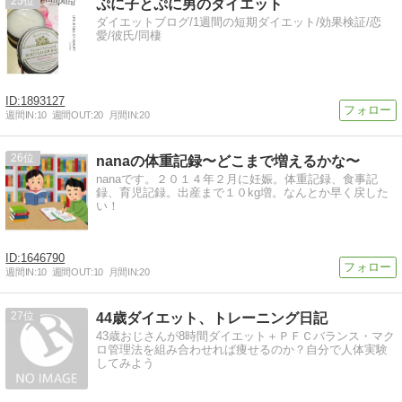
25
ぷに子とぷに男のダイエット
ダイエットブログ/1週間の短期ダイエット/効果検証/恋
愛/彼氏/同棲
1893127
週間IN:
10
週間OUT:
20
月間IN:
20
26
nanaの体重記録〜どこまで増えるかな〜
nanaです。２０１４年２月に妊娠。体重記録、食事記
録、育児記録。出産まで１０kg増。なんとか早く戻した
い！
1646790
週間IN:
10
週間OUT:
10
月間IN:
20
27
44歳ダイエット、トレーニング日記
43歳おじさんが8時間ダイエット＋ＰＦＣバランス・マク
ロ管理法を組み合わせれば痩せるのか？自分で人体実験
してみよう