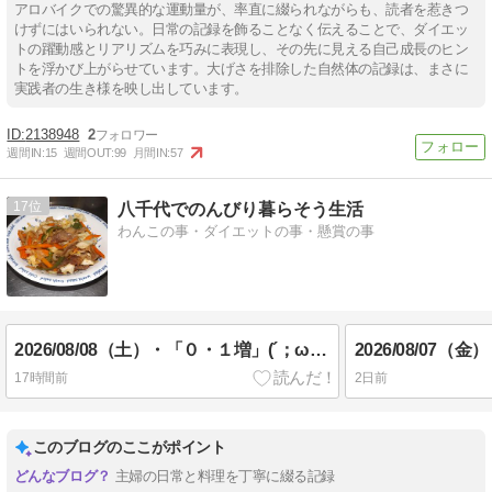
アロバイクでの驚異的な運動量が、率直に綴られながらも、読者を惹きつ
けずにはいられない。日常の記録を飾ることなく伝えることで、ダイエッ
トの躍動感とリアリズムを巧みに表現し、その先に見える自己成長のヒン
トを浮かび上がらせています。大げさを排除した自然体の記録は、まさに
実践者の生き様を映し出しています。
2138948
2
週間IN:
15
週間OUT:
99
月間IN:
57
17
八千代でのんびり暮らそう生活
わんこの事・ダイエットの事・懸賞の事
2026/08/08（土）・「０・１増」(´；ω；`)ｳｩｩ／本日ママの通院日／昨夕食_(_^_)_
17時間前
2日前
このブログのここがポイント
主婦の日常と料理を丁寧に綴る記録