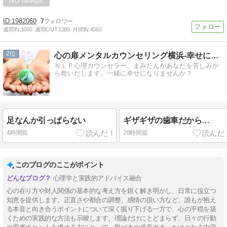
1982060
7
週間IN:
1000
週間OUT:
1280
月間IN:
4360
2
心の扉メンタルカウンセリング横浜-幸せになる方法教えます
ＮＬＰ心理カウンセラー、まみたんがあなたを苦しみか
ら救いだします。一緒に幸せになりませんか？
足なんか引っぱらない
ギザギザの歯車だから…
4時間前
28時間前
このブログのここがポイント
心理学と実践的アドバイス融合
心の在り方や対人関係の基本的な考え方を鋭く解き明かし、日常に役立つ
知恵を提供します。正直さや都合の調整、感情の扱い方など、誰もが抱え
る本音と向き合うポイントについて深く掘り下げる一方で、心の平穏を築
くための実践的な方法も示唆します。理論だけにとどまらず、日々の行動