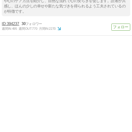
や心のケア方法を紹介し、自然な流れで心の安らぎを促します。読者が共
感し、ほんの少しの幸せや新たな気づきを得られるよう工夫されているの
が特徴です。
394237
30
週間IN:
495
週間OUT:
770
月間IN:
2270