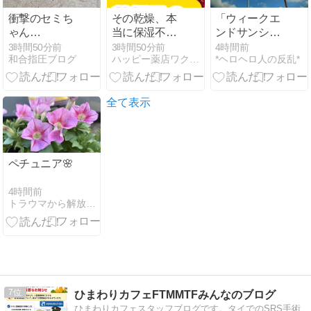
衝撃のセミち
その乾燥、本
「ウィークエ
ゃん…
当に保湿不
ンドサンシャ
足？美容業界
イン サマース
3時間50分前
3時間50分前
4時間前
和合指圧ブログ
ハッピー薬店ワクワクブログ
*ヘロヘロ人の反乱*
41年目の僕が
ペシャル２０
たどり着いた
２６」を聴い
答え。
ています～
全て表示
ペチュニア🌸
4時間前
トラウマから解放され自由に生きよう！
7
ひまわりカフェFTMMTFみんなのブログ
ひまわりカフェスタッフブログです。タイでのSRS手術