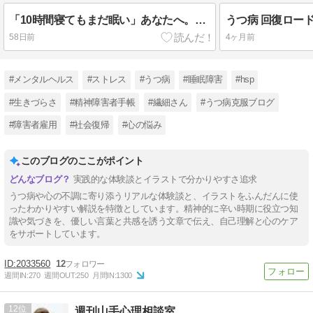
「10時間寝てもまだ眠い」あなたへ。うつ病の過眠は、脳が休息を求めているサインです
58日前
4ヶ月前
#メンタルヘルス
#ストレス
#うつ病
#睡眠障害
#hsp
#生きづらさ
#精神障害者手帳
#繊細さん
#うつ病克服ブログ
#障害者雇用
#社会復帰
#心の悩み
このブログのここがポイント
実践的な体験談とイラストで分かりやすさ追求
うつ病や心の不調に寄り添うリアルな体験談と、イラストをふんだんに使
ったわかりやすい解説を特徴としています。精神的に辛い時期に役立つ知
識や気づきを、優しい言葉と共感を誘う文章で伝え、自己理解と心のケア
をサポートしています。
2033560
12
週間IN:
270
週間OUT:
250
月間IN:
1300
12
週刊山手心理相談室