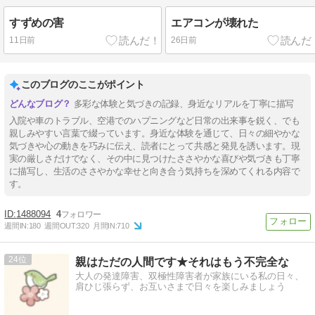
すずめの害
エアコンが壊れた
11日前
26日前
このブログのここがポイント
多彩な体験と気づきの記録、身近なリアルを丁寧に描写
入院や車のトラブル、空港でのハプニングなど日常の出来事を鋭く、でも
親しみやすい言葉で綴っています。身近な体験を通じて、日々の細やかな
気づきや心の動きを巧みに伝え、読者にとって共感と発見を誘います。現
実の厳しさだけでなく、その中に見つけたささやかな喜びや気づきも丁寧
に描写し、生活のささやかな幸せと向き合う気持ちを深めてくれる内容で
す。
1488094
4
週間IN:
180
週間OUT:
320
月間IN:
710
24
親はただの人間です★それはもう不完全な
大人の発達障害、双極性障害者が家族にいる私の日々、
肩ひじ張らず、お互いさまで日々を楽しみましょう