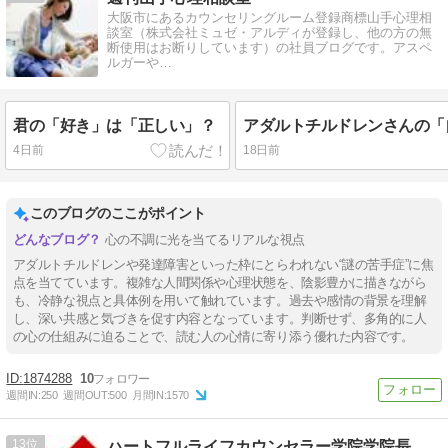
大阪市にあるカウンセリングルーム登録商標山手心理相
談室（株式会社ミュゼ・アルディが登録し、他の方の無
断使用はお断りしています）の社員ブログです。アスペ
ルガーや…
君の「好き」は「正しい」？
4日前
18日前
このブログのここがポイント
心の不調に光を当てるリアルな視点
アダルトチルドレンや発達障害といった枠にとらわれない“謎の苦手症”に焦
点を当てています。複雑な人間関係や心理状態を、陰影豊かに描きながら
も、冷静な視点と具体例を用いて触れています。過去や感情の背景を理解
し、深い共感と気づきを促す内容となっています。判断せず、多角的に人
の心の仕組みに迫ることで、読む人の心情に寄り添う優れた内容です。
1874288
10
週間IN:
250
週間OUT:
500
月間IN:
1570
13
ハートフルライフカウンセラー学院学院長 石川千鶴・公認心理師