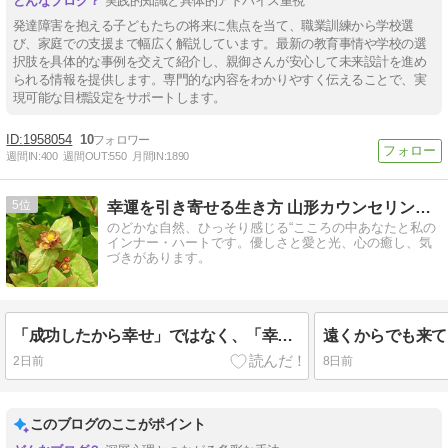
実践的知識と具体的アドバイス重視
発達障害を抱える子どもたちの将来に焦点を当て、職業訓練から学校選
び、家庭での支援まで幅広く解説しています。最新の教育事情や学校の選
択肢を具体的な事例を交えて紹介し、親御さんが安心して未来設計を進め
られる情報を提供します。専門的な内容をわかりやすく伝えることで、実
現可能な目標設定をサポートします。
1958054
10
週間IN:
400
週間OUT:
550
月間IN:
1890
5
幸運を引き寄せる生き方 山形カウンセリング インナーハート
のどかな自然、ひっそり感じる“こころの中あなたと私の
インナー・ハートです。優しさと愛と光、心の癒し、気
づきがあります。
「成功したから幸せ」ではなく、「幸せだから成功する」のです。
2日前
8日前
このブログのここがポイント