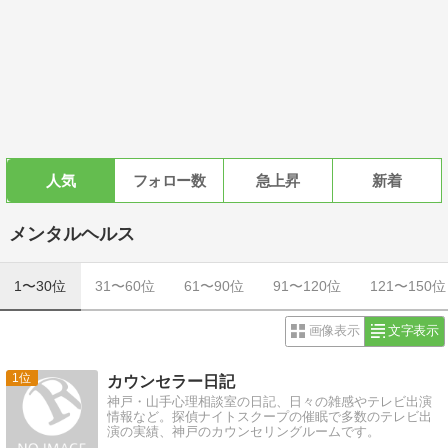
人気
フォロー数
急上昇
新着
メンタルヘルス
1〜30位
31〜60位
61〜90位
91〜120位
121〜150位
画像表示
文字表示
1
カウンセラー日記
神戸・山手心理相談室の日記、日々の雑感やテレビ出演
情報など。探偵ナイトスクープの催眠で多数のテレビ出
演の実績、神戸のカウンセリングルームです。