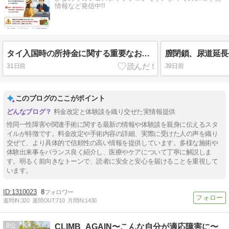
情報など発信中!!
タイ入国時の所持金に関する重要なお知らせ
31日前
39日前
このブログのここがポイント
料金改定と体験談を織り交ぜた実情報提供
性同一性障害や関連手術に関する最新の情報や体験談を親身に伝えるスタ
イルが特徴です。料金改定や手術内容の詳細、実際に受けた人の声を織り
交ぜて、より具体的で信頼性の高い情報を提供しています。多様な施術や
体験出来事をバランス良く紹介し、医療やケアについて丁寧に解説しま
す。明るく前向きなトーンで、読者に安全と安心を届けることを重視して
います。
1310023
8
週間IN:
320
週間OUT:
710
月間IN:
1430
8
CLIMB_AGAIN〜こんな自分が適応障害に〜