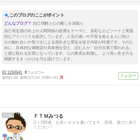
このブログのここがポイント
自己理解と心の癒しを深掘り
自己肯定感の向上や人間関係の改善をテーマに、多彩なエピソードと実践
的なアドバイスを提供しています。人生の迷いや不安を抱える人に向け、
心の触れ合いや気づきによる前向きな変化を促す内容が特徴です。そのた
めに、具体的な体験談や具体例を交え、読む人が「自分次第で変われる」
と感じ取れる文章になっています。心の奥底を刺激し、より良い生き方を
模索するきっかけを与え続けています。
1150541
8
週間IN:
190
週間OUT:
210
月間IN:
730
21
ＦＴＭみつる
GＩD関連、お笑いネタを書いてます。皆様、遊びに来て
ください！