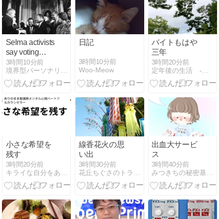
Selma activists
日記
バイトもはや
say voting
三年
rights
3時間10分前
3時間10分前
3時間20分前
Woo-Meow
境界型パーソナリティー障害と躁鬱の日常
定年後の生活 -試行錯誤で失敗ばかり-
protection
wiped out by
SCOTUS
小さな希望を
線香花火の思
出血大サービ
残す
い出
ス
3時間20分前
3時間30分前
3時間40分前
キライな自分をありのまま｜note
花丘ちぐさのトラウマ解放カウンセリング
みつきちの秘密基地 ＊結婚生活編＊