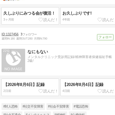
久しぶりにみつる会が復活！
お久しぶりです!
3ヶ月前
4年前
1327456
3
週間IN:
180
週間OUT:
280
月間IN:
790
22
なにもない
メンタルクリニック受診用記録/精神障害者保健福祉手帳
2級/
【2026年8月6日】記録
【2026年8月4日】記録
2日前
4日前
#対人恐怖
#社交不安障害
#社会不安障害
#電話恐怖
#社会不適合
#メンタルヘルス
#精神科
#心療内科