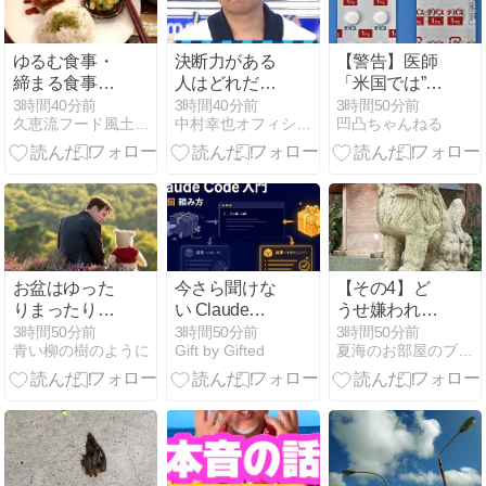
ゆるむ食事・
決断力がある
【警告】医師
締まる食事｜
人はどれだけ
「米国では”ヘ
甘味と塩気の
間違っても最
ロインと同じ
3時間40分前
3時間40分前
3時間50分前
久恵流フード風土ヒーリング
中村幸也オフィシャルブログ「バカもんに王道なし！」
凹凸ちゃんねる
ちから
終的には自分
くらいヤバい
の判断の目的
薬”が日本では
を見事に実現
平気で処方さ
してしまう
れてる」
お盆はゆった
今さら聞けな
【その4】ど
りまったり映
い Claude
うせ嫌われる
画鑑賞するな
Code 入門 第6
なら
3時間50分前
3時間50分前
3時間50分前
青い柳の樹のように
Gift by Gifted
夏海のお部屋のブログ
らおすすめの
回：思ったと
映画①
おりに動かな
いときの頼み
方