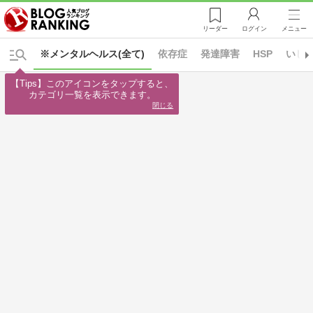
リーダー
ログイン
メニュー
※メンタルヘルス(全て)
依存症
発達障害
HSP
いじ
【Tips】このアイコンをタップすると、

カテゴリ一覧を表示できます。
閉じる