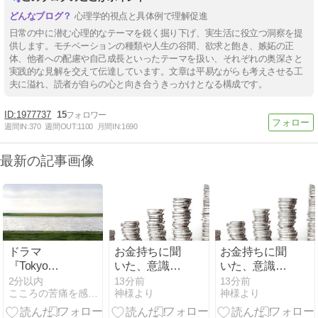
心理学的視点と具体例で理解促進
日常の中に潜む心理的なテーマを鋭く掘り下げ、実生活に役立つ洞察を提
供します。モチベーションの種類や人生の谷間、欲求と飽き、嫉妬の正
体、他者への配慮や自己成長といったテーマを扱い、それぞれの奥深さと
実践的な見解を交えて伝達しています。文章は平易ながらも考えさせる工
夫に溢れ、読者が自らの心と向き合うきっかけとなる構成です。
1977737
15
週間IN:
370
週間OUT:
1100
月間IN:
1690
最新の記事画像
ドラマ
お金持ちに聞
お金持ちに聞
『Tokyo
いた、意識の
いた、意識の
middle 30』を
向け方
向け方
2分以内
13分前
13分前
こころの苦痛を感じたら こころのスペース
神様より
神様より
見た後、道具
的相互作