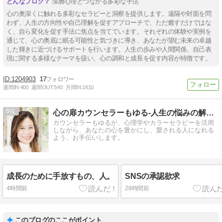
深層心理とつながる多彩な手法
心の奥深くに触れる多彩なセラピーと洞察を提供します。遠隔や対面を問
わず、人生の方向性や自己理解を促すアプローチで、ただ癒すだけではな
く、自ら変化を促す手法に焦点を当てています。それぞれの体験や実例を
通じて、心の奥底に眠る可能性と気づきに導き、あなたが望む未来の卓越
した輝きに近づけるサポートを行います。人生の歩みや人間関係、自己表
現に関する多様なテーマを扱い、心の調和と成長を促す内容が特徴です。
1204903
17
週間IN:
400
週間OUT:
540
月間IN:
1610
6
心の扉カウンセラーもゆる-人生の悩みの解決方法教えます
カウンセラーもゆるが、心理学やカラーセラピーを活用
しながら、あなたの心を豊かにし、愛される人になれる
よう、お手伝いします。
成長のために手放すもの、人。
SNSの承認欲求
4時間前
28時間前
このブログのここがポイント