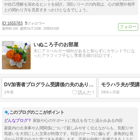
や自己理解を深めるヒントを紹介。3回シリーズの内容は、心の状態や相手
との関わり方を見直すきっかけとなるでしょう。
1655783
5
週間IN:
230
週間OUT:
1080
月間IN:
930
16
いぬころ子のお部屋
夫にアスペルガー傾向があると知らずにカサンドラにな
ったアラフィフ子なし専業主婦の日記です。
DV加害者プログラム受講後の夫のあり得ない言動
1年前
1年6ヶ月前
このブログのここがポイント
家族や心のサポートに焦点を当てた温かみある内容
家庭内の出来事や人間関係について親しみやすく伝えながらも、気配りや
気遣いを大切にした文章が特徴です。特定のテーマに偏らず、多角的な視
点から日常の小さな気づきを共有します。読者が自然に共感できるような