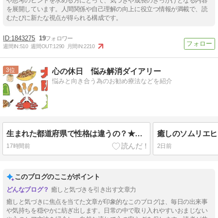
や思考のヒントを求める方にとって、気づきや成長のきっかけとなる内容
を展開しています。人間関係や自己理解の向上に役立つ情報が満載で、読
むたびに新たな視点が得られる構成です。
1843275
19
週間IN:
510
週間OUT:
1290
月間IN:
2210
3
心の休日 悩み解消ダイアリー
悩みと向き合う為のお勧め療法などを紹介
生まれた都道府県で性格は違うの？★どうやらあるみたいです
17時間前
2日前
このブログのここがポイント
癒しと気づきを引き出す文章力
癒しと気づきに焦点を当てた文章が印象的なこのブログは、毎日の出来事
や気持ちを穏やかに紡ぎ出します。日常の中で取り入れやすいおまじない