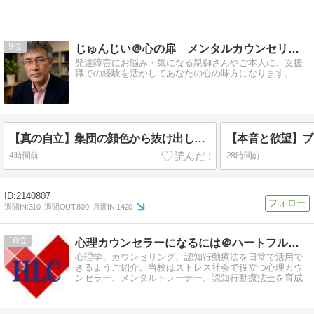
9
じゅんじい＠心の扉 メンタルカウンセリング横浜
発達障害にお悩み・気になる親御さんやご本人に、支援
職での経験を活かしてあなたの心の味方になります。
【真の自立】集団の顔色から抜け出し、あなたの人生のハンドルを握る
4時間前
28時間前
2140807
週間IN:
310
週間OUT:
800
月間IN:
1420
10
心理カウンセラーになるには＠ハートフルライフカウンセラー学院
心理学、カウンセリング、認知行動療法を日常で活用で
きるようご紹介。当校はストレス社会で役立つ心理カウ
ンセラー、メンタルトレーナー、認知行動療法士を育成