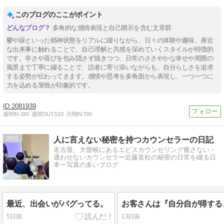
このブログのここがポイント
多角的な感情表現と自己開示を含む文章群
鬱や躁といった精神状態をリアルに綴りながら、日々の体験や趣味、身近
な出来事に触れることで、自己理解と共感を深めていくスタイルが特徴的
です。辛さや喜びを包み隠さず描きつつ、日常のささやかな幸せや周囲の
風景まで丁寧に綴ることで、読者に寄り添いながらも、自分らしさを追求
する姿勢が伝わってきます。感情や思考を多角面から表現し、一つ一つに
力を込める筆致が印象的です。
2081939
週間IN:
190
週間OUT:
510
月間IN:
790
20
人に言えない秘密を持つカウンセラーの日記
名古屋、大曽根にあるエビスカウンセリング癒さない・
通わせないカウンセラー近藤直杜の秘密の日常を綴る日
本一写真の多いブログ
最近、出会いがバグってる。
5日前
13日前