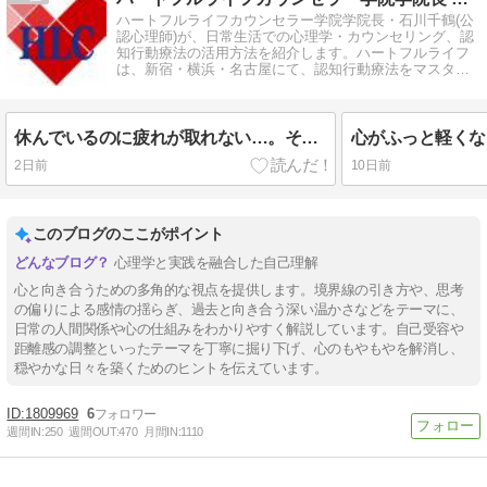
ハートフルライフカウンセラー学院学院長・石川千鶴(公
認心理師)が、日常生活での心理学・カウンセリング、認
知行動療法の活用方法を紹介します。ハートフルライフ
は、新宿・横浜・名古屋にて、認知行動療法をマスター
した質の高い心の専門家を養成。
休んでいるのに疲れが取れない…。その理由は「体」ではなく「心」にあるかもしれません
2日前
10日前
このブログのここがポイント
心理学と実践を融合した自己理解
心と向き合うための多角的な視点を提供します。境界線の引き方や、思考
の偏りによる感情の揺らぎ、過去と向き合う深い温かさなどをテーマに、
日常の人間関係や心の仕組みをわかりやすく解説しています。自己受容や
距離感の調整といったテーマを丁寧に掘り下げ、心のもやもやを解消し、
穏やかな日々を築くためのヒントを伝えています。
1809969
6
週間IN:
250
週間OUT:
470
月間IN:
1110