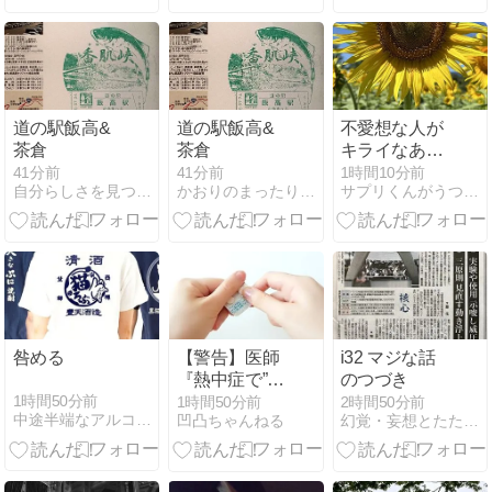
用？？につい
て考えたら？
道の駅飯高&
道の駅飯高&
不愛想な人が
茶倉
茶倉
キライなあな
たへ
41分前
41分前
1時間10分前
自分らしさを見つけたら「これやぁ！」って叫ぶんやでな！！
かおりのまったり日和
サプリくんがうつ、パニック障害、不妊から脱出した方法
咎める
【警告】医師
i32 マジな話
『熱中症で”ロ
のつづき
キソニン”を飲
1時間50分前
1時間50分前
2時間50分前
中途半端なアルコール依存症♀あれこれ
凹凸ちゃんねる
幻覚・妄想とたたかう統合失調症闘病記
んではいけな
い理由がこ
れ』