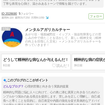
丁寧な表現を心掛け、温かみあるトーンで情報を届けています。
2028690
5
週間IN:
220
週間OUT:
250
月間IN:
1050
17
メンタルアガリカルチャー
あがり症・場面緘黙症・イップス・強迫性障害などの苦
しみの中で得たことを活かして、新しい精神文化（精神
の向上を目指した文化）＝メンタルアガリカルチャーを
作っていきます！
どうして精神的な病なんか与えるんだ！
8日前
39日前
このブログのここがポイント
心理的苦難と向き合う実践的提案
精神的な問題に悩む人々に向けて、心の奥に潜む真実と向き合うためのシ
ンプルかつ深みのある視点を提供します。苦しみを正しく理解し、自己成
長へと導くことを目的に、自己肯定や内面の強化を促す具体的なアドバイ
スや新たな視点を発信しています。読者が自身の内面と向き合い、自己理