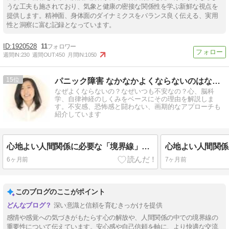
うな工夫も施されており、気象と健康の密接な関係性を学ぶ新鮮な視点を
提供します。精神面、身体面のダイナミクスをバランス良く伝える、実用
性と洞察に富む記録となっています。
1920528
11
週間IN:
230
週間OUT:
450
月間IN:
1050
15
パニック障害 なかなかよくならないのはなぜ？その理由と具体策
なぜよくならないの？なぜいつも不安なの？心、脳科
学、自律神経のしくみをベースにその理由を解説しま
す。不安感、恐怖感と闘わない、画期的なアプローチも
紹介しています
心地よい人間関係に必要な「境界線」③ 健全な境界線を引くには
6ヶ月前
7ヶ月前
このブログのここがポイント
深い意識と信頼を育むきっかけを提供
感情や感覚への気づきがもたらす心の解放や、人間関係の中での境界線の
重要性について伝えています。安心感や自己信頼を軸に、より快適な交流