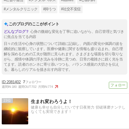
#メンタルクリニック
#抑うつ
#社交不安症
このブログのここがポイント
心身の微細な変化を丁寧に追いながら、自己管理と気づき
に焦点を当てる内容
日々の生活や心身の状態について詳細に記録し、内面の変化や体調の波を
継続的に観察しています。医療や健康に関する情報も盛り込まれ、自己理
解を深めるための工夫が随所に見られます。さまざまな場面を切り取りな
がら、感情や体調の浮き沈みを冷静に見つめ、日常の複雑さに鋭く光を当
てます。読者のホンネに寄り添いつつも、バランス感覚の大切さを伝え
る、暮らしのリアルを描き出す内容です。
2081402
7
週間IN:
180
週間OUT:
702
月間IN:
774
23
生まれ変わろうよ！
健康も幸せも自分しだいです日夜努力 切磋琢磨ナンテし
なくても実現できます！