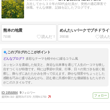
入社してから３０年の50代会社員が、突然の適応障害で
休職。そんな体験、記録を記したブログです。
熊本の地震
めんたいパークでプチドライ
7日前
20日前
このブログのここがポイント
多彩なテーマを軽やかに綴るコラム風
エッセンスを濃縮した短文と、身近な出来事を通じて人生の一コマを映し
出すつくりが特徴です。時には季節や天候、行事、日々の気づきを鋭く観
察し、飾らずにあたたかみを持って伝えます。静かな情景やちょっとした
感動を巧みに盛り込みながら、読む者に共感や新たな価値観をもたらすの
がこのスタイルです。
1956884
9
週間IN:
310
週間OUT:
370
月間IN:
1750