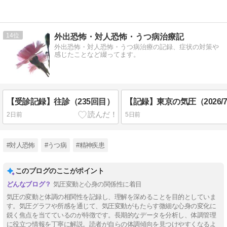
14
外出恐怖・対人恐怖・うつ病治療記
外出恐怖・対人恐怖・うつ病治療の記録、症状の対策や
感じたことなど綴ってます。
【受診記録】往診（235回目）
2日前
5日前
#対人恐怖
#うつ病
#精神疾患
このブログのここがポイント
気圧変動と心身の関係性に着目
気圧の変動と体調の相関性を記録し、理解を深めることを目的としていま
す。気圧グラフや所感を通じて、気圧変動がもたらす微細な心身の変化に
鋭く焦点を当てているのが特徴です。長期的なデータを分析し、体調管理
に役立つ情報を丁寧に解説。読者が自らの体調傾向を見つけやすくなるよ