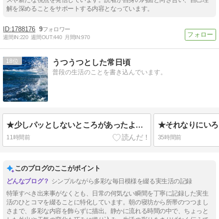
解を深めることをサポートする内容となっています。
1788176
9
週間IN:
220
週間OUT:
440
月間IN:
970
18
うつうつとした常日頃
普段の生活のことを書き込んでいます。
★少しパッとしないところがあったようで……。
11時間前
35時間前
このブログのここがポイント
シンプルながら多彩な毎日模様を綴る実生活の記録
特筆すべき出来事がなくとも、日常の何気ない瞬間を丁寧に記録した実生
活のひとコマを綴ることに特化しています。朝の寝坊から所帯のつつまし
さまで、多彩な内容を飾らずに描出。静かに流れる時間の中で、ちょっと