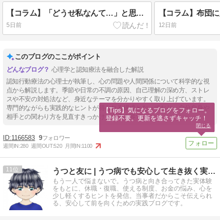
【コラム】「どうせ私なんて…」と思ったときに知ってほしい それは“認知の歪み”かもし
5日前
12日前
このブログのここがポイント
心理学と認知療法を融合した解説
認知行動療法の心理士が執筆し、心の問題や人間関係について科学的な視
点から解説します。季節や日常の不調の原因、自己理解の深め方、ストレ
スや不安の対処法など、身近なテーマを分かりやすく取り上げています。
専門的ながらも実践的なヒントが得られる構成となっており、自分自身や
【Tips】気になるブログをフォロー。

相手との関わり方を見直すきっかけとなる内容です。
登録不要。更新を逃さずキャッチ！
閉じる
1166583
9
週間IN:
280
週間OUT:
520
月間IN:
1100
11
うつと友に | うつ病でも安心して生き抜く実践的サバイバル術
もう一人で悩まないで。うつ病と向き合ってきた実体験
をもとに、休職・復職、使える制度、お金の悩み、心を
少し軽くするヒントを発信。当事者だからこそ伝えられ
る、安心して前を向くための実践ブログです。