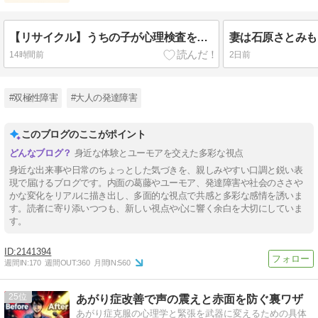
【リサイクル】うちの子が心理検査を受けに行って障害が決定するまで
14時間前
2日前
#双極性障害
#大人の発達障害
このブログのここがポイント
身近な体験とユーモアを交えた多彩な視点
身近な出来事や日常のちょっとした気づきを、親しみやすい口調と鋭い表
現で届けるブログです。内面の葛藤やユーモア、発達障害や社会のささや
かな変化をリアルに描き出し、多面的な視点で共感と多彩な感情を誘いま
す。読者に寄り添いつつも、新しい視点や心に響く余白を大切にしていま
す。
2141394
週間IN:
170
週間OUT:
360
月間IN:
560
25
あがり症改善で声の震えと赤面を防ぐ裏ワザ
あがり症克服の心理学と緊張を武器に変えるための具体