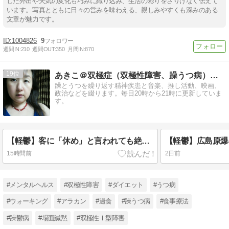
した外出や天気の変化も巧みに織り込み、生活の彩りをさりげなく伝えて
います。写真とともに日々の営みを味わえる、親しみやすくも深みのある
文章が魅力です。
1004826
9
週間IN:
210
週間OUT:
350
月間IN:
870
19
あきこ＠双極症（双極性障害、躁うつ病）と共に生きる
躁とうつを繰り返す精神疾患と音楽、推し活動、映画、
政治などを綴ります。毎日20時から21時に更新していま
す。
【軽鬱】客に「休め」と言われても絶対休まないマン
【軽鬱】広島原爆
15時間前
2日前
#メンタルヘルス
#双極性障害
#ダイエット
#うつ病
#ウォーキング
#アラカン
#過食
#躁うつ病
#食事療法
#躁鬱病
#場面緘黙
#双極性Ⅰ型障害