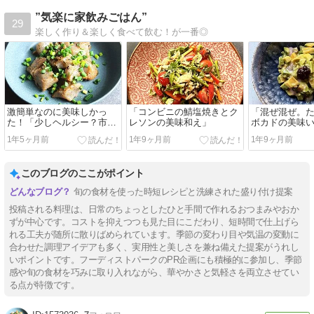
”気楽に家飲みごはん”
29
楽しく作り＆楽しく食べて飲む！が一番◎
激簡単なのに美味しかっ
「コンビニの鯖塩焼きとク
「混ぜ混ぜ。
た！「少しヘルシー？市販
レソンの美味和え」
ボカドの美味
の明太子パスタソースでこ
1年5ヶ月前
1年9ヶ月前
1年9ヶ月前
んにゃくソテー」
このブログのここがポイント
旬の食材を使った時短レシピと洗練された盛り付け提案
投稿される料理は、日常のちょっとしたひと手間で作れるおつまみやおか
ずが中心です。コストを抑えつつも見た目にこだわり、短時間で仕上げら
れる工夫が随所に散りばめられています。季節の変わり目や気温の変動に
合わせた調理アイデアも多く、実用性と美しさを兼ね備えた提案がうれし
いポイントです。フーディストパークのPR企画にも積極的に参加し、季節
感や旬の食材を巧みに取り入れながら、華やかさと気軽さを両立させてい
る点が特徴です。