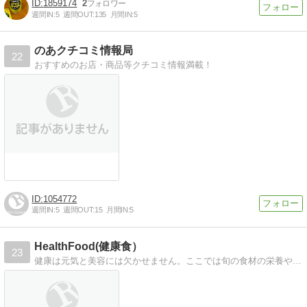
1859174
2
週間IN:
5
週間OUT:
135
月間IN:
5
のあクチコミ情報局
22
おすすめのお店・商品等クチコミ情報満載！
1054772
週間IN:
5
週間OUT:
15
月間IN:
5
HealthFood(健康食）
23
健康は元気と美容には欠かせません。ここでは旬の食材の栄養やレシピ、美容効果などを紹介しています。