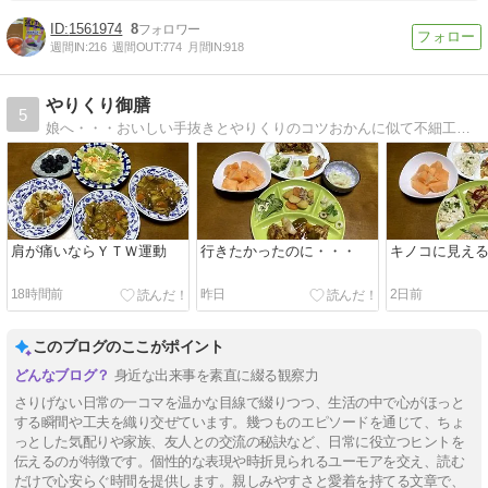
1561974
8
週間IN:
216
週間OUT:
774
月間IN:
918
やりくり御膳
5
娘へ・・・おいしい手抜きとやりくりのコツおかんに似て不細工、おとんに似て不器用なんだから、せめて料理ぐらいは・・・
肩が痛いならＹＴＷ運動
行きたかったのに・・・
キノコに見え
18時間前
昨日
2日前
このブログのここがポイント
身近な出来事を素直に綴る観察力
さりげない日常の一コマを温かな目線で綴りつつ、生活の中で心がほっと
する瞬間や工夫を織り交ぜています。幾つものエピソードを通じて、ちょ
っとした気配りや家族、友人との交流の秘訣など、日常に役立つヒントを
伝えるのが特徴です。個性的な表現や時折見られるユーモアを交え、読む
だけで心安らぐ時間を提供します。親しみやすさと愛着を持てる文章で、