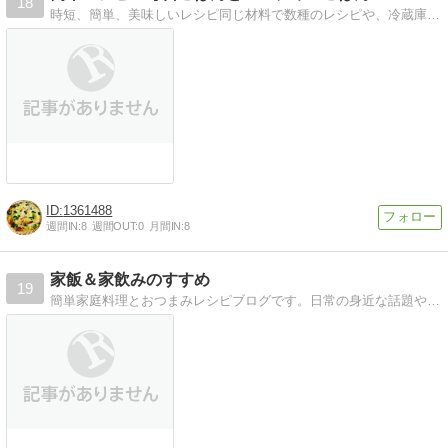
18
時短、簡単、美味しいレシピ同じ材料で数種のレシピや、冷蔵庫にある材料から選ぶレシピやパーティーレシピ
1361488
週間IN:
8
週間OUT:
0
月間IN:
8
家飯＆家飲みのすすめ
19
簡単家庭料理とおつまみレシピブログです。日常の身近な話題やほっこり話付き！