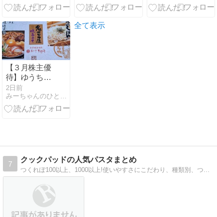
ーグ、トース
ト。
全て表示
【３月株主優
待】ゆうちょ
銀行のカタロ
2日前
みーちゃんのひとり言
グギフト♦カス
テラ＆きしめ
ん・味噌煮込
みうどんセッ
ト
クックパッドの人気パスタまとめ
7
つくれぽ100以上、1000以上!使いやすさにこだわり、種類別、つくれぽ順の両方から調べられるように工夫しました。