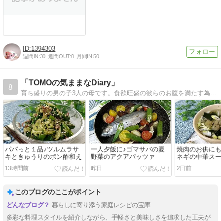
1394303
週間IN:
30
週間OUT:
0
月間IN:
50
「TOMOの気ままなDiary」
8
育ち盛りの男の子3人の母です。食欲旺盛の彼らのお腹を満たす為、日々研究しているレシピを紹介しています。
パパっと１品♪ツルムラサ
一人夕飯に♪ゴマサバの夏
焼肉のお供にも
キときゅうりのポン酢和え
野菜のアクアパッツァ
ネギの中華ス
13時間前
昨日
2日前
このブログのここがポイント
暮らしに寄り添う家庭レシピの宝庫
多彩な料理スタイルを紹介しながら、手軽さと美味しさを追求した工夫が