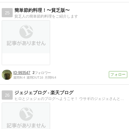
簡単節約料理！〜貧乏版〜
25
貧乏人の簡単節約料理をご紹介します
993547
2
週間IN:
4
週間OUT:
16
月間IN:
4
ジェジェブログ - 楽天ブログ
26
ヒロとジェジェのブログへようこそ！ ウサギのジェジェさんとの日常や自分の興味のあることとかを書いてますマイペースで更新しようと思いますので、温…