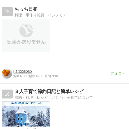
ちっち日和
15
料理・手作り雑貨・インテリア
1338292
週間IN:
10
週間OUT:
0
月間IN:
10
３人子育て節約日記と簡単レシピ
16
節約・料理・レシピ・お弁当・子育てについて