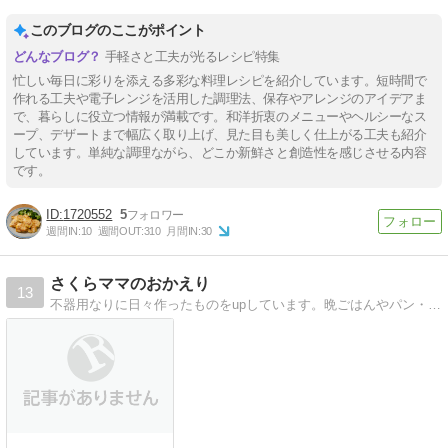
このブログのここがポイント
手軽さと工夫が光るレシピ特集
忙しい毎日に彩りを添える多彩な料理レシピを紹介しています。短時間で
作れる工夫や電子レンジを活用した調理法、保存やアレンジのアイデアま
で、暮らしに役立つ情報が満載です。和洋折衷のメニューやヘルシーなス
ープ、デザートまで幅広く取り上げ、見た目も美しく仕上がる工夫も紹介
しています。単純な調理ながら、どこか新鮮さと創造性を感じさせる内容
です。
1720552
5
週間IN:
10
週間OUT:
310
月間IN:
30
さくらママのおかえり
13
不器用なりに日々作ったものをupしています。晩ごはんやパン・スイーツなど＾＾