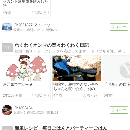
セカンド冷凍庫を購入した
話
4年前
2031827
2
週間IN:
9
週間OUT:
12
月間IN:
36
わくわくオンマの楽々わくわく日記
17
韓国俳優チャン・グンソクを応援してます！ トリプル介護、孫も誕生！喜べる事をさがしつつ わくわく暮らすママの日記
お元気ですか～★
病院で、納得できない事を
「老衰」の自
ちゃんと聞いたら、別の方
法を選択できた話
2年11ヶ月前
4年前
5年前
1803454
週間IN:
9
週間OUT:
30
月間IN:
15
簡単レシピ 毎日ごはんとパーティーごはん