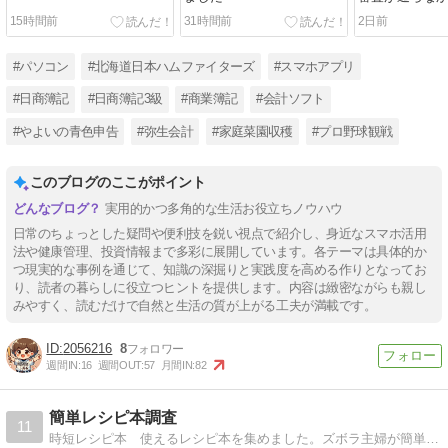
15時間前
31時間前
2日前
#パソコン
#北海道日本ハムファイターズ
#スマホアプリ
#日商簿記
#日商簿記3級
#商業簿記
#会計ソフト
#やよいの青色申告
#弥生会計
#家庭菜園収穫
#プロ野球観戦
このブログのここがポイント
実用的かつ多角的な生活お役立ちノウハウ
日常のちょっとした疑問や便利技を鋭い視点で紹介し、身近なスマホ活用
法や健康管理、投資情報まで多彩に展開しています。各テーマは具体的か
つ現実的な事例を通じて、知識の深掘りと実践度を高める作りとなってお
り、読者の暮らしに役立つヒントを提供します。内容は緻密ながらも親し
みやすく、読むだけで自然と生活の質が上がる工夫が満載です。
2056216
8
週間IN:
16
週間OUT:
57
月間IN:
82
簡単レシピ本調査
11
時短レシピ本 使えるレシピ本を集めました。ズボラ主婦が簡単で安くて美味しいレシピを探して本を紹介しています。