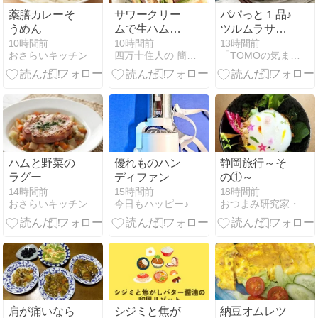
薬膳カレーそ
サワークリー
パパっと１品♪
うめん
ムで生ハムと
ツルムラサキ
アボカドのサ
ときゅうりの
10時間前
10時間前
13時間前
おさらいキッチン
四万十住人の 簡単料理ブログ！
「TOMOの気ままなDiary」
ンドイッチ2
ポン酢和え
種類
ハムと野菜の
優れものハン
静岡旅行～そ
ラグー
ディファン
の①～
14時間前
15時間前
18時間前
おさらいキッチン
今日もハッピー♪
おつまみ研究家・えりぷーのごはん日記♪♪
肩が痛いなら
シジミと焦が
納豆オムレツ