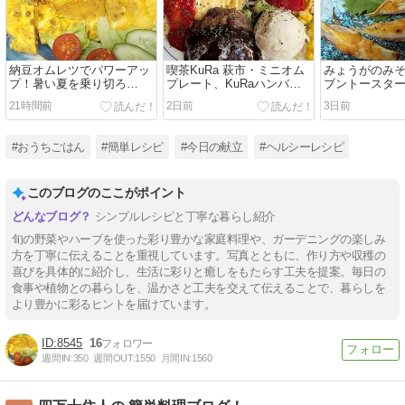
納豆オムレツでパワーアッ
喫茶KuRa 萩市・ミニオム
みょうがのみ
プ！暑い夏を乗り切ろ
プレート、KuRaハンバー
ブントースタ
う！！
グ、トースト。
ドメニュー！
21時間前
2日前
3日前
#おうちごはん
#簡単レシピ
#今日の献立
#ヘルシーレシピ
このブログのここがポイント
シンプルレシピと丁寧な暮らし紹介
旬の野菜やハーブを使った彩り豊かな家庭料理や、ガーデニングの楽しみ
方を丁寧に伝えることを重視しています。写真とともに、作り方や収穫の
喜びを具体的に紹介し、生活に彩りと癒しをもたらす工夫を提案。毎日の
食事や植物との暮らしを、温かさと工夫を交えて伝えることで、暮らしを
より豊かに彩るヒントを届けています。
8545
16
週間IN:
350
週間OUT:
1550
月間IN:
1560