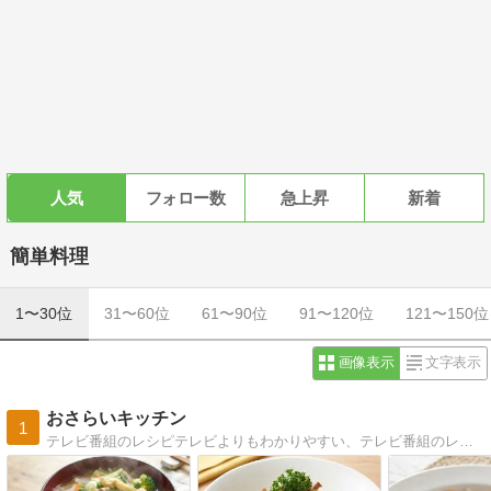
人気
フォロー数
急上昇
新着
簡単料理
1〜30位
31〜60位
61〜90位
91〜120位
121〜150位
画像表示
文字表示
おさらいキッチン
1
テレビ番組のレシピテレビよりもわかりやすい、テレビ番組のレシピ解説