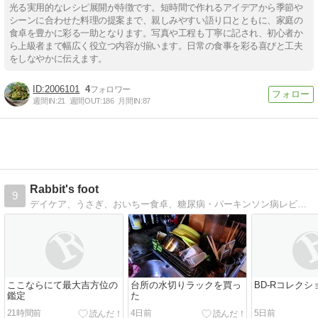
光る実用的なレシピ展開が特徴です。短時間で作れるアイデアから季節や
シーンに合わせた料理の提案まで、親しみやすい語り口とともに、家庭の
食卓を豊かに彩る一助となります。写真や工程も丁寧に記され、初心者か
ら上級者まで幅広く役立つ内容が揃います。日常の食事を彩る喜びと工夫
をしなやかに伝えます。
2006101
4
週間IN:
21
週間OUT:
186
月間IN:
87
Rabbit's foot
9
デイケア、うさぎ、おいちー食卓、糖尿病・パーキンソン病レビー小体病・2015年9月に大腿骨を折って要介護４になったかーちゃんのことなどを書いています。
ここならにて最大吉方位の
台所の水切りラックを買っ
BD-Rコレクシ
鑑定
た
21時間前
4日前
5日前