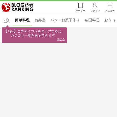
リーダー
ログイン
メニュー
簡単料理
お弁当
パン・お菓子作り
各国料理
おうち
【Tips】このアイコンをタップすると、

カテゴリ一覧を表示できます。
閉じる