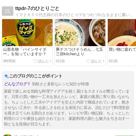
ttpdr-7のひとりごと
21
イマドキ５０代主婦の日常のひとコマをつれづれなるままに書いてみるブログです。
山形名物「パインサイダ
豚ナスつけそうめん…七五
買い物に疲れ
ー」を知っていますか？
三掛kitchenより
4時間前
4日前
6日前
このブログのここがポイント
気軽さと多彩なレシピ紹介が特徴
家庭で楽しめる気軽な料理アイデアを鋭く届けるスタイルが際立っていま
す。日常の買い物や一工夫を加えたレシピ、家庭の風景に寄り添いながら
も、ちょっとした工夫やアイデアを交えた内容で構成されています。飽き
させない工夫や、作る楽しさを伝える表現力に富み、読むだけで料理意欲
を掻き立てられる面白さがあります。レシピや買い物記録、ちょっとした
料理のコツや裏技も紹介されており、家庭料理の新たな魅力を引き出す一
助となる投稿が目立ちます。