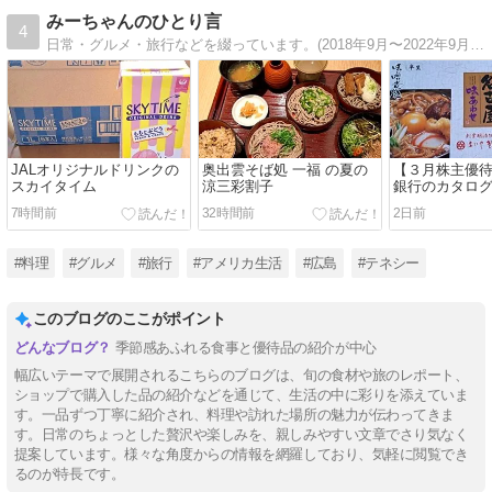
みーちゃんのひとり言
4
日常・グルメ・旅行などを綴っています。(2018年9月〜2022年9月 アメリカ・テネシー州駐在時の生活を記しています。)
JALオリジナルドリンクの
奥出雲そば処 一福 の夏の
【３月株主優
スカイタイム
涼三彩割子
銀行のカタログ
ステラ＆きし
7時間前
32時間前
2日前
込みうどんセ
#料理
#グルメ
#旅行
#アメリカ生活
#広島
#テネシー
このブログのここがポイント
季節感あふれる食事と優待品の紹介が中心
幅広いテーマで展開されるこちらのブログは、旬の食材や旅のレポート、
ショップで購入した品の紹介などを通じて、生活の中に彩りを添えていま
す。一品ずつ丁寧に紹介され、料理や訪れた場所の魅力が伝わってきま
す。日常のちょっとした贅沢や楽しみを、親しみやすい文章でさり気なく
提案しています。様々な角度からの情報を網羅しており、気軽に閲覧でき
るのが特長です。