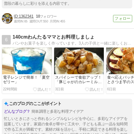
普段の暮らしに彩りを添える内容です。
1362341
10
週間IN:
65
週間OUT:
550
月間IN:
455
140cmわんたるママとお料理しましょ
6
パンやお菓子を楽しく作っています。3人の子供と一緒に楽しくお料理するのが大好きです。
電子レンジで簡単！「夏空
スパイシーで食欲アップ！
食べ応えバッ
ゼリー」
「豚じゃがのカレーミルク
とさつま芋の
そうめん」
丼」
22時間前
3日前
6日前
このブログのここがポイント
簡単調理と多彩な料理アイデア
忙しいときにさっと作れるシンプルなレシピを中心に、多彩なアイデアを
提案しています。家庭の食卓が華やぐ工夫や、子どもも喜ぶ一品を短時間
で作る工夫が満載です。素材の味を活かし、手軽に満足できる料理を楽し