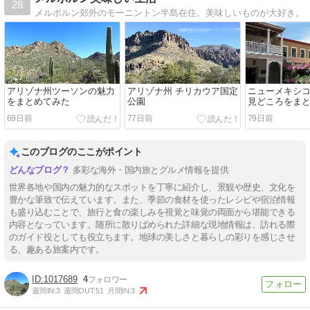
28
メルボルン郊外のモーニントン半島在住。美味しいものが大好き。
アリゾナ州ツーソンの魅力
アリゾナ州 チリカウア国定
ニューメキシ
をまとめてみた
公園
見どころをま
69日前
77日前
79日前
このブログのここがポイント
多彩な海外・国内旅とグルメ情報を提供
世界各地や国内の魅力的なスポットを丁寧に紹介し、景観や歴史、文化を
豊かな筆致で伝えています。また、季節の食材を使ったレシピや宿泊情報
も盛り込むことで、旅行と食の楽しみを視覚と味覚の両面から堪能できる
内容となっています。随所に散りばめられた詳細な現地情報は、訪れる際
のガイド役としても役立ちます。地球の美しさと暮らしの彩りを感じさせ
る、趣ある旅案内です。
1017689
4
週間IN:
3
週間OUT:
51
月間IN:
3