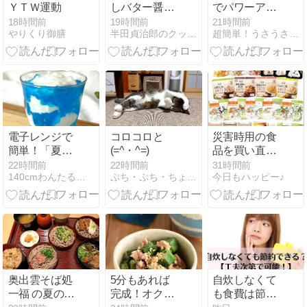
ＹＴＷ運動
しバター醤油
でパワーアッ
の和風リゾッ
プ！暑い夏を
18時間前
19時間前
21時間前
やりくり御膳
半田貞治郎のクッキングレシピ備忘録
超簡単！うさうさレシピ
ト 半田貞治郎
乗り切ろ
う！！
電子レンジで
コロコロと
災害時用の食
簡単！「夏空
(=^・^=)
品を買い直し
ゼリー」
ました
22時間前
22時間前
31時間前
140cmわんたるママとお料理しましょ
ぷち・ぷち・ちょこっと
今日もハッピー♪
奥出雲そば処
5分もあれば
自炊しなくて
一福 の夏の涼
完成！オクラ
も食費は節約