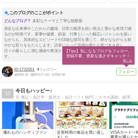
このブログのここがポイント
多彩なテーマと丁寧な観察眼
身近な出来事やこだわりの趣味、日常の風景を鋭い視点と豊かな表現で綴
るのが特徴です。家事や健康、娯楽、行事といった幅広いジャンルを扱い
ながらも、具体的なエピソードや詳細な描写を通じて、静かなながらも鮮
やかな彩りをもたらします。読者にとって共感や新たな気づきを促し、
日々の暮らしに潜む価値や奥深さを伝える質の高い観察記録となっていま
【Tips】気になるブログをフォロー。

登録不要。更新を逃さずキャッチ！
す。
閉じる
1732551
4
週間IN:
20
週間OUT:
140
月間IN:
98
今日もハッピー♪
10
元 簿記・会計学・販売士・会計ソフト他PC・スマホ講師。経理業務お役立ち・スマホ＆PCお役立ち・シニアの投資・プロ野球観戦等について綴ります。よろしくお願いします。
優れものハンディファン
災害時用の食品を買い直し
VISAカード
ました
審査が通らな