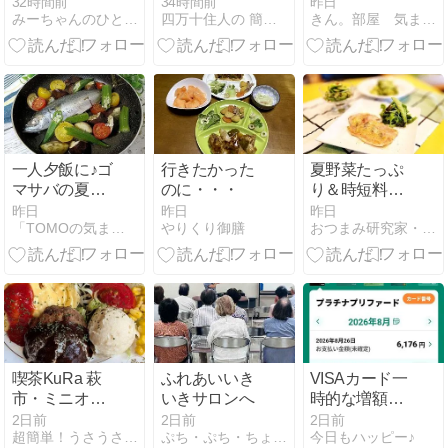
三彩割子
とツナの塩昆
できる！忙し
32時間前
34時間前
昨日
みーちゃんのひとり言
四万十住人の 簡単料理ブログ！
きん。部屋 気ままな１人暮らしの部屋
布和え
い一人暮らし
におすすめの
方法7選
一人夕飯に♪ゴ
行きたかった
夏野菜たっぷ
マサバの夏野
のに・・・
り＆時短料理
菜のアクアパ
教室
昨日
昨日
昨日
「TOMOの気ままなDiary」
やりくり御膳
おつまみ研究家・えりぷーのごはん日記♪♪
ッツァ
喫茶KuRa 萩
ふれあいいき
VISAカード一
市・ミニオム
いきサロンへ
時的な増額の
プレート、
審査が通らな
2日前
2日前
2日前
超簡単！うさうさレシピ
ぷち・ぷち・ちょこっと
今日もハッピー♪
KuRaハンバ
かった場合