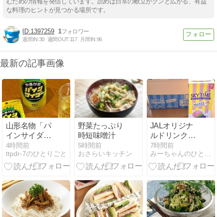
むための情報を発信しています。読めば日常の献立がグンと広がる、有益
な料理のヒントが見つかる場所です。
1397259
1
週間IN:
30
週間OUT:
117
月間IN:
96
最新の記事画像
山形名物「パ
野菜たっぷり
JALオリジナ
インサイダ
時短味噌汁
ルドリンクの
ー」を知って
スカイタイム
4時間前
5時間前
7時間前
ttpdr-7のひとりごと
おさらいキッチン
みーちゃんのひとり言
いますか？