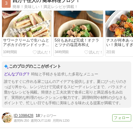
四万十住人の 簡単料理ブログ！
3
簡単！美味しい！満足レシピが満載！
サワークリームで生ハムと
5分もあれば完成！オクラ
ナスが何本あ
アボカドのサンドイッチ2
とツナの塩昆布和え
い！美味しす
種類
ョムナス」
10時間前
34時間前
2日前
このブログのここがポイント
時短と手軽さを追求した多彩なメニュー
誰でもすぐに作れる家ごはんのアイデアを提供します。夏にぴったりのさ
っぱり丼から、レンジだけで完成するスピーディレシピまで、バラエティ
豊かなレシピを掲載。簡便さと工夫次第で食卓に彩りと満足感を生み出
す、実用的な料理のセレクションが魅力です。調理時間や材料の少なさも
ポイントで、忙しい日でも手軽に美味しさを味わえる提案が満載です。
1098428
18
週間IN:
250
週間OUT:
1180
月間IN:
1230