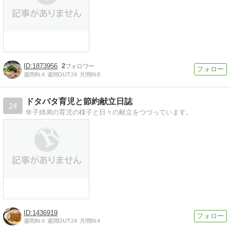
1873956
2
週間IN:
4
週間OUT:
24
月間IN:
8
ドタバタ育児と節約献立日誌
24
年子姉弟の育児の様子と日々の献立をつづっています。
1436919
週間IN:
4
週間OUT:
24
月間IN:
4