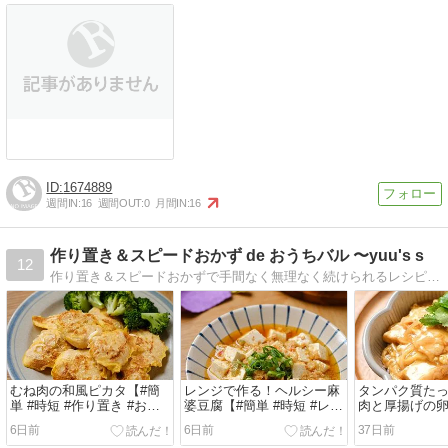
1674889
週間IN:
16
週間OUT:
0
月間IN:
16
作り置き＆スピードおかず de おうちバル 〜yuu's s
12
作り置き＆スピードおかずで手間なく無理なく続けられるレシピをご紹介しています。おうちにあるものでちょっとオシャレなバル風に！
むね肉の和風ピカタ【#簡
レンジで作る！ヘルシー麻
タンパク質た
単 #時短 #作り置き #お弁
婆豆腐【#簡単 #時短 #レン
肉と厚揚げの卵
当 #ヘルシー #クレハタイ
ジ #クレハタイアップ
簡単 #時短 #ラ
6日前
6日前
37日前
アップ #PR】
#PR】
ハタイアップ #