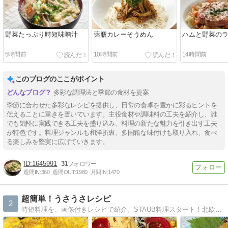
野菜たっぷり時短味噌汁
薬膳カレーそうめん
ハムと野菜の
5時間前
10時間前
14時間前
このブログのここがポイント
多彩な調理法と季節の食材を提案
季節に合わせた多彩なレシピを提供し、日常の食卓を豊かに彩るヒントを
伝えることに重きを置いています。主役食材や調味料の工夫を紹介し、誰
でも気軽に実践できる工夫を盛り込み、料理の新たな魅力を引き出す工夫
が特色です。料理ジャンルも和洋折衷、多国籍な味付けも取り入れ、食べ
る楽しみを堅実に広げていきます。
1645991
31
週間IN:
360
週間OUT:
1980
月間IN:
1470
超簡単！うさうさレシピ
2
時短料理を、画像付きレシピで紹介。STAUB料理スタート！北欧食器、出身地である萩焼はじめ、お気に入り器あり。