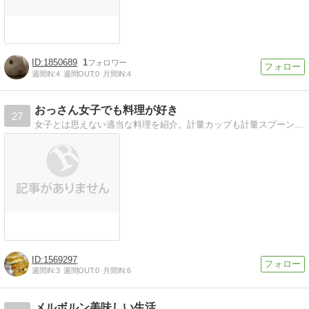
1850689
1
週間IN:
4
週間OUT:
0
月間IN:
4
おっさん女子でも料理が好き
27
女子とは思えない適当な料理を紹介。計量カップも計量スプーンもボールも泡立て器も電子レンジもオーブンもない。
1569297
週間IN:
3
週間OUT:
0
月間IN:
6
メルボルン美味しい生活