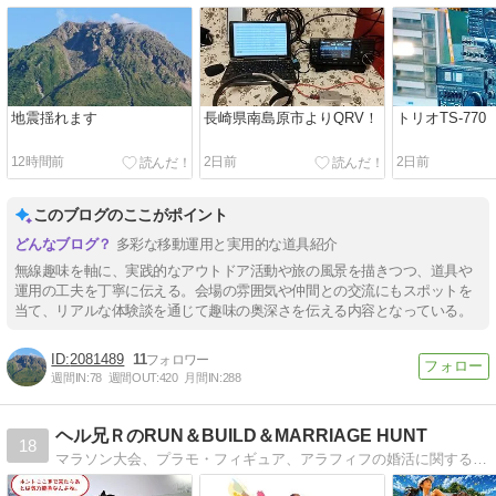
地震揺れます
長崎県南島原市よりQRV！
トリオTS-770
12時間前
2日前
2日前
このブログのここがポイント
多彩な移動運用と実用的な道具紹介
無線趣味を軸に、実践的なアウトドア活動や旅の風景を描きつつ、道具や
運用の工夫を丁寧に伝える。会場の雰囲気や仲間との交流にもスポットを
当て、リアルな体験談を通じて趣味の奥深さを伝える内容となっている。
2081489
11
週間IN:
78
週間OUT:
420
月間IN:
288
ヘル兄ＲのRUN＆BUILD＆MARRIAGE HUNT
18
マラソン大会、プラモ・フィギュア、アラフィフの婚活に関する為になる（？）情報をお届けします！