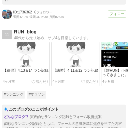
1736362
6
週間IN:
130
週間OUT:
330
月間IN:
570
RUN_blog
11
40代から走り始め、サブ4を目指しています。
【練習】4.13＆14 ラン記録
【練習】4.11＆12 ラン記録
【旅RUN】小
ってきました
4ヶ月前
4ヶ月前
4ヶ月前
#ランニング
#マラソン
このブログのここがポイント
実践的なランニング記録とフォーム改善提案
多彩なランニング記録とともに、フォームの意識改革に焦点を当てた内容