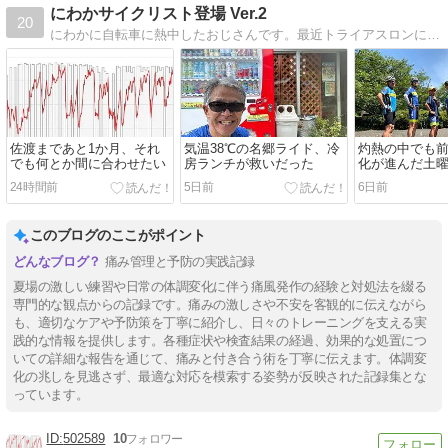
にわかサイクリスト登場 Ver.2
20
にわかに自転車に熱中したおじさんです。最近トライアスロンにはまり、時々MTBで里山を走ったり、サイクリング、うどんの話をアップしていきます。
佐渡まであと1か月、それ
気温38℃の名郷ライド、冷
灼熱の中でも
でも何とか間に合わせたい
房ランチが救いだった
化が進んだ土
24時間前
5日前
6日前
このブログのここがポイント
痛み管理と予防の実践記録
夏場の激しい練習や日常の体調変化に伴う痛風発作の経験と対処法を綴る
専門的な観点からの記録です。痛みの激しさや不安を客観的に伝えながら
も、適切なケアや予防策を丁寧に紹介し、日々のトレーニングを支える実
践的な情報を提供します。各種症状や検査結果の経過、効果的な処置につ
いての詳細な報告を通じて、痛みと付き合う術を丁寧に伝えます。体調変
化の兆しを見逃さず、最適な対応を模索する姿勢が反映された記録集とな
っています。
502589
10