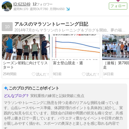
623249
12
週間IN:
170
週間OUT:
780
月間IN:
650
アルスのマラソントレーニング日記
10
2014年7月からマラソンのトレーニング＆ブログを開始。夢の福岡国際マラソンの舞台へ！！
シーズン初戦に向けてリス
富士登山競走・週
［速報］第79
タート
走
25時間前
9日前
14日前
このブログのここがポイント
実戦重視の練習と記録突破に焦点
マラソンやトレーニングに熱意を持つ走者のリアルな挑戦を綴っていま
す。山岳レースやレース準備、体調管理のポイントを具体的に紹介し、実
践的な知見を伝えています。競技会の詳細や周囲の状況も織り交ぜ、共感
を呼ぶ書き口で一貫しています。バラエティ豊かなイベントや日常の努力
が親しみやすく描かれ、スポーツの奥深さと楽しさを感じ取れる内容で
す。