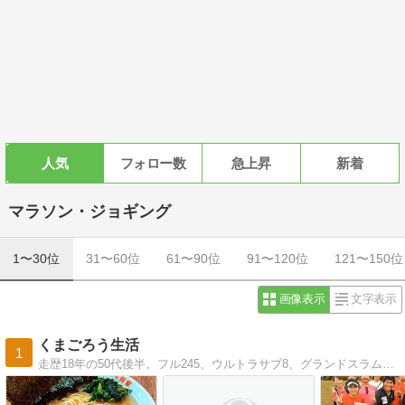
人気
フォロー数
急上昇
新着
マラソン・ジョギング
1〜30位
31〜60位
61〜90位
91〜120位
121〜150位
画像表示
文字表示
くまごろう生活
1
走歴18年の50代後半。フル245、ウルトラサブ8、グランドスラム達成するも最近は低迷中。でもサブスリー100回目指して奮闘中 → 2022おかやまで100回達成（現在127回）