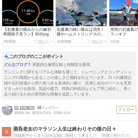
【右膝裏の痛みからの練習
右膝裏の鈍い痛みは消失！
突然の右膝裏
再開様子見ラン】65分jog
腰やハムストリングスのハ
ランオフ
リが原因か？
7時間前
31時間前
3日前
このブログのここがポイント
実践的な練習記録と体験談を重視
ランニングに関するリアルな体験を通じて、トレーニングとコンディショ
ニングの両面から走ることの楽しさと挑戦を伝えています。日々の練習記
録や走行経過から得た気づきを具体的に綴り、読者に自分のペースを見直
すきっかけを提供。気温や疲労、怪我の対処法なども丁寧に紹介し、長く
走り続けるための実用的な情報を追及しています。
1829878
10
週間IN:
260
週間OUT:
600
月間IN:
1120
酒呑老女のマラソン人生は終わりその後の日々
3
29歳後半から走り始め記録に挑戦して来ました 58歳で初のウルトラマラソンを完走しましたが60歳を過ぎると身体のアチコチにガタが来てマラソン人生は40年間で終わりましたがこれからも何事にも挑戦して日々を楽しく過ごしたいです♪