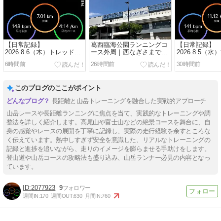
【日常記録】
葛西臨海公園ランニングコ
【日常記録】
2026.8.6（木）トレッドミ
ース外周｜西なぎさまで巡
2026.8.5（
ル30分ペース走から外ラン
る約6km超のロング走向け
を感じながら1
6時間前
26時間前
30時間前
10kmへ｜混雑に合わせて
コース
週末ロング走
臨機応変に17km
このブログのここがポイント
長距離と山岳トレーニングを融合した実戦的アプローチ
山岳レースや長距離ランニングに焦点を当て、実践的なトレーニングや調
整法を詳しく紹介します。高尾山や富士山などの絶景コースを舞台に、自
身の感覚やレースの展開を丁寧に記録し、実際の走行経験を余すところな
く伝えています。熱中しすぎず安全を意識した、リアルなトレーニングの
記録と進捗を追いながら、走りのイメージを膨らませる手助けをします。
登山道や山岳コースの攻略法も盛り込み、山岳ランナー必見の内容となっ
ています。
2077923
9
週間IN:
170
週間OUT:
630
月間IN:
760