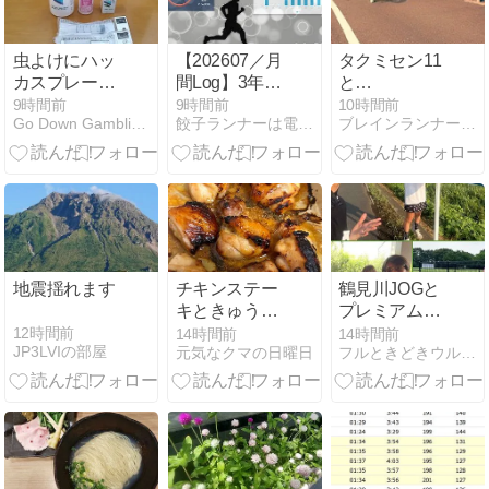
虫よけにハッ
【202607／月
タクミセン11
カスプレー手
間Log】3年ぶ
と
作り
りに月間
YURENIKUIPOKK
9時間前
9時間前
10時間前
Go Down Gamblin' ver.6
餃子ランナーは電子機器の夢を見るか？
ブレインランナーズのマラソン日記
200kmを突
レビュー
破。それでも
素直に喜べな
い理由
地震揺れます
チキンステー
鶴見川JOGと
キときゅうり
プレミアムカ
のわさび漬け
ルビ食べ飲み
12時間前
14時間前
14時間前
JP3LVIの部屋
元気なクマの日曜日
フルときどきウルトラマラソン★
放題とドッグ
ラン✧