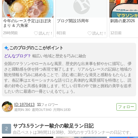
今年のレース予定はほぼ決
ブログ開設15周年
釧路の夏2026
まり & 六角家
29時間前
8日前
12日前
このブログのここがポイント
幅広い地域と歴史を巧みに融合
全国のマラソンやローカルな風景、歴史的な出来事を鮮やかに描写し、儚
さと躍動感を併せ持つ表現で魅了します。リアルなレースの記録と地域の
観光情報を巧みに絡めることで、読む者に新たな発見と感動をもたらしま
す。各記事はエモーショナルな語り口と具体的な風景描写を特徴とし、読
者の好奇心と共感を刺激します。忙しい日常の中で旅と挑戦の美学を追求
したい方に最適の一冊といえるでしょう。
1870413
11
週間IN:
390
週間OUT:
840
月間IN:
1830
サブ3.5ランナー駿介の駿足ラン日記
2
自己ベストは3時間11分38秒。30代のサブ3.5ランナーの日記です。