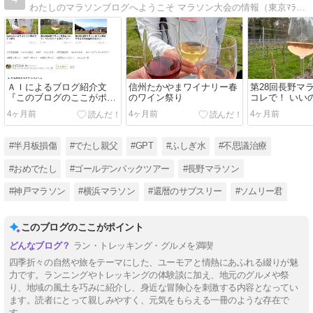
わたしのマラソンブログへようこそ マラソン大会の情報（東京ﾏﾗｿﾝ、長野ﾏﾗｿﾝ、別大ﾏﾗｿﾝ、神戸ﾏﾗｿﾝ、大町ｱﾙﾌﾟｽﾏﾗｿﾝ、諏訪湖ﾏﾗｿﾝ、滑川ほ…
ＡＩによるブログ紹介文
信州たかやまワイナリー春
第28回長野マ
『このブログのここがポイ
のワイン祭り
コレで！ いい
ント』
で？ いいんだ
4ヶ月前
4ヶ月前
4ヶ月前
#半月板損傷
#でたし親父
#GPT
#ふしぎ水
#不思議治療
#おめでたし
#ゴールデンパックツアー
#長野マラソン
#神戸マラソン
#横浜マラソン
#還暦のサブスリー
#ソムリー君
このブログのここがポイント
ラン・トレッキング・グルメを満喫
四季折々の自然や旅をテーマにした、ユーモアと情熱にあふれる綴りが魅
力です。ランニングやトレッキングの体験談に加え、地元のグルメや祭
り、地域の風土を巧みに紹介し、身近な冒険心を刺激する内容となってい
ます。読者にとって親しみやすく、元気をもらえる一冊のような存在で
す。