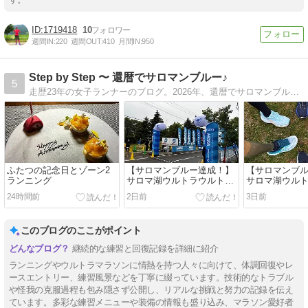
1719418
10
週間IN:
220
週間OUT:
410
月間IN:
950
Step by Step 〜 還暦でサロマンブルー♪
5
走歴23年の女子ランナーのブログ。2026年、還暦でサロマンブルー達成しました。マラソンへの挑戦はまだまだ続きます。応援してください。
ふたつの記念日とゾーン2
【サロマンブルー達成！】
【サロマンブ
ランニング
サロマ湖ウルトラウルトラ
サロマ湖ウルト
2026完走記 〜 レース編
記 〜 スター
24時間前
2日前
3日前
（40kmまで）
このブログのここがポイント
継続的な練習と回復記録を詳細に紹介
ランニングやウルトラマラソンに情熱を持つ人々に向けて、体調回復やレ
ースエントリー、練習風景などを丁寧に綴っています。技術的なトラブル
や怪我の克服過程も包み隠さず公開し、リアルな挑戦と努力の記録を伝え
ています。多彩な練習メニューや装備の情報も盛り込み、マラソン愛好者