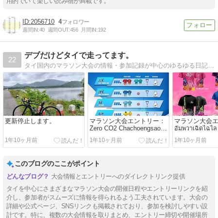
用的でいて楽しい読み物が満載です。
2056710
4
週間IN:
40
週間OUT:
456
月間IN:
192
デブだけどタイで走ってます。
22
タイ国内のマラソン大会の情報・参加記録が中心のゆるゆる日記です。
更新停止します。
マラソン大会エントリー：
マラソン大会
Zero CO2 Chachoengsao
อัมพวาเฉิดไฉไล
Run 2024
อัมพวา ฮาล์ฟมาร
1年10ヶ月前
1年10ヶ月前
1年10ヶ月前
9
このブログのここがポイント
大会情報とエントリーへのダイレクトリンク提供
タイを中心にさまざまなマラソン大会の開催日程やエントリーリンクを紹
介し、参加者がスムーズに情報を得られるよう工夫されています。大会の
詳細や公式ページ、SNSリンクも掲載されており、参加を検討しやすい設
計です。特に、複数の大会情報を取りまとめ、エントリー締切や開催場所