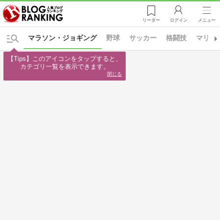
リーダー
ログイン
メニュー
マラソン・ジョギング
野球
サッカー
格闘技
マリン
【Tips】このアイコンをタップすると、

カテゴリ一覧を表示できます。
閉じる