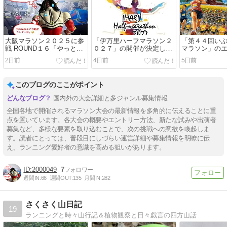
大阪マラソン２０２５に参
「伊万里ハーフマラソン２
「第４４回い
戦 ROUND１６「やっと果
０２７」の開催が決定しま
マラソン」の
たせたこと」
した。
始まっていま
2日前
4日前
5日前
このブログのここがポイント
国内外の大会詳細と多ジャンル募集情報
全国各地で開催されるマラソン大会の最新情報を多角的に伝えることに重
点を置いています。各大会の概要やエントリー方法、新たな試みや出演者
募集など、多様な要素を取り込むことで、次の挑戦への意欲を喚起しま
す。読者にとっては、普段目にしづらい運営詳細や募集情報を明瞭に伝
え、ランニング愛好者の意識を高める狙いがあります。
2000049
7
週間IN:
66
週間OUT:
135
月間IN:
282
さくさく山日記
19
ランニングと時々山行記＆植物観察と日々戯言の四方山話