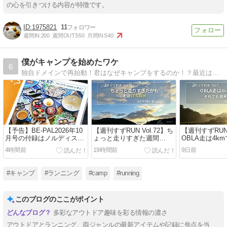
の心を引きつける内容が特徴です。
1975821
11
週間IN:
200
週間OUT:
550
月間IN:
540
僕がキャンプを始めたワケ
6
独自ドメインで再始動！君はなぜキャンプをするのか！？最近はマラソン熱も高し！！僕キャン第2章開幕です！！
【予告】BE-PAL2026年10
【週刊すずRUN Vol.72】ち
【週刊すずRUN 
月号の付録はノルディスク
ょっと走りすぎた週間
OBLA走は4k
4ホール鋳鉄スキレット｜4
97.63km――OBLA8kmと
――1000m×7
4時間前
19時間前
9日前
つ同時に焼けて楽しそう！
5000mTT再挑戦｜
で粘った1週間
2026/07/27〜08/02【練習記
2026/07/20〜
録】
録】
#キャンプ
#ランニング
#camp
#running
このブログのここがポイント
多彩なアウトドア趣味を彩る情報の濃さ
アウトドアとランニング、両ジャンルの最新アイテムや記録に焦点を当