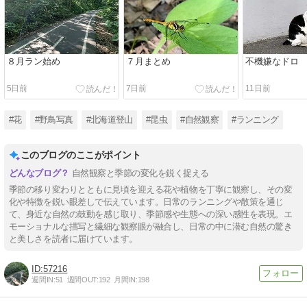
８月ラン始め
７月まとめ
不機嫌なドロ
5日前
7日前
11日前
#花
#野鳥写真
#北海道登山
#昆虫
#自然観察
#ランニング
このブログのここがポイント
自然観察と季節の変化を鋭く捉える
季節の移り変わりとともに見頃を迎える花や植物を丁寧に観察し、その変
化や特徴を鋭い眼差しで伝えています。日常のランニングや散策を通じ
て、身近な自然の鼓動を感じ取り、季節感や生態への深い感性を表現。エ
モーショナルな描写と繊細な観察眼が融合し、日常の中に潜む自然の驚き
と美しさを読者に届けています。
57216
週間IN:
51
週間OUT:
192
月間IN:
198