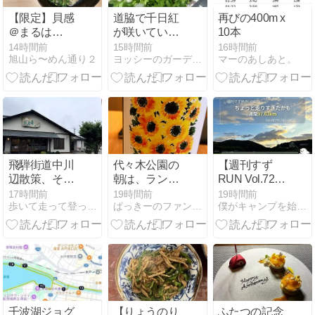
【限定】貝感
道脇で千日紅
再びの400m x
＠まるは
が咲いていま
10本
BEYOND
した
14時間前
15時間前
16時間前
旭山ら〜めん通り２
ヨッシーのガーデニングと菜園日記
マーのあしあと。
飛騨街道中川
代々木公園の
【週刊すず
辺散策、その
朝は、ランナ
RUN Vol.72】
１。
ーの聖地だっ
ちょっと走り
17時間前
19時間前
19時間前
歩いて走って登って、毎日ビール。
ぱっきーのファンラン日記?
僕がキャンプを始めたワケ
た！ギリ沖縄
すぎた週間
に戻れました
97.63km――OBLA
（汗）
と5000mTT再
挑戦｜
2026/07/27〜
08/02【練習記
録】
千波湖ジョグ
【りょうのり
ふたつの記念