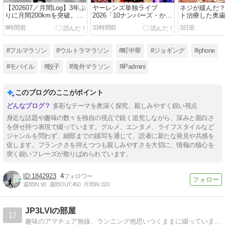
【202607／月間Log】3年ぶ
ヤーレンズ単独ライブ
ネジが緩んだ
りに月間200kmを突破。そ
2026「10ナンバーズ・から
ト治療した奥
れでも素直に喜べない理由
っと」8/5東京公演フォトレ
9時間前
33時間前
3日前
ポート【撮影OKタイム＆
エリア限定／ネタバレな
し】
#フルマラソン
#ウルトラマラソン
#町中華
#ジョギング
#iphone
#モバイル
#餃子
#海外マラソン
#iPadmini
このブログのここがポイント
多彩なテーマを奥深く探究、親しみやすく鋭い視点
身近な話題や趣味の数々を独自の視点で鋭く追究しながら、深みと面白さ
を併せ持つ表現で綴っています。グルメ、エンタメ、ライフスタイルなど
ジャンルを問わず、細部までの描写を通じて、読者に新たな発見や共感を
促します。フランクさを抑えつつも親しみやすさを大切に、情報の核心を
突く鋭いフレーズが散りばめられています。
1842923
4
週間IN:
90
週間OUT:
450
月間IN:
220
JP3LVIの部屋
17
趣味のアマチュア無線、ランニング他思いつくままに綴っています。