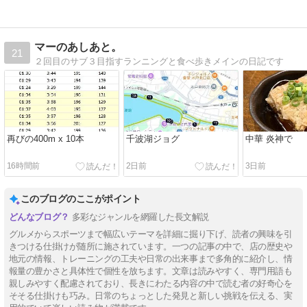
マーのあしあと。
21
２回目のサブ３目指すランニングと食べ歩きメインの日記です
再びの400m x 10本
千波湖ジョグ
中華 炎神で
16時間前
2日前
3日前
このブログのここがポイント
多彩なジャンルを網羅した長文解説
グルメからスポーツまで幅広いテーマを詳細に掘り下げ、読者の興味を引
きつける仕掛けが随所に施されています。一つの記事の中で、店の歴史や
地元の情報、トレーニングの工夫や日常の出来事まで多角的に紹介し、情
報量の豊かさと具体性で個性を放ちます。文章は読みやすく、専門用語も
親しみやすく配慮されており、長きにわたる内容の中で読む者の好奇心を
そそる仕掛けも巧み。日常のちょっとした発見と新しい挑戦を伝える、実