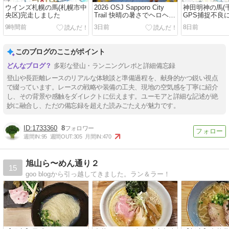
ウインズ札幌の馬(札幌市中
2026 OSJ Sapporo City
神田明神の馬(
央区)完走しました
Trail 快晴の暑さでヘロヘロ
GPS捕捉不良
になるもエイドとスライド
9時間前
3日前
8日前
を楽しみ9時間40分強で完
走
このブログのここがポイント
多彩な登山・ランニングレポと詳細備忘録
登山や長距離レースのリアルな体験談と準備過程を、献身的かつ鋭い視点
で綴っています。レースの戦略や装備の工夫、現地の空気感を丁寧に紹介
し、その背景や感触をダイレクトに伝えます。ユーモアと詳細な記述が絶
妙に融合し、ただの備忘録を超えた読みごたえが魅力です。
1733360
8
週間IN:
95
週間OUT:
305
月間IN:
470
旭山ら〜めん通り２
15
goo blogから引っ越してきました。ラン＆ラー！