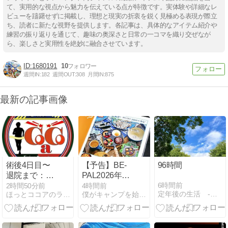
て、実用的な視点から魅力を伝えている点が特徴です。実体験や詳細なレ
ビューを躊躇せずに掲載し、理想と現実の折衷を鋭く見極める表現が際立
ち、読者に新たな視野を提供します。各記事は、具体的なアイテム紹介や
練習の振り返りを通じて、趣味の奥深さと日常の一コマを織り交ぜなが
ら、楽しさと実用性を絶妙に融合させています。
1680191
10
週間IN:
182
週間OUT:
308
月間IN:
875
最新の記事画像
術後4日目〜
【予告】BE-
96時間
退院まで：少
PAL2026年10
しずつ身体が
月号の付録は
6時間前
2時間50分前
4時間前
定年後の生活 -試行錯誤で失敗ばかり-
ほっとココアのラン日誌
僕がキャンプを始めたワケ
戻り、家に帰
ノルディスク
る日
4ホール鋳鉄
スキレット｜
4つ同時に焼