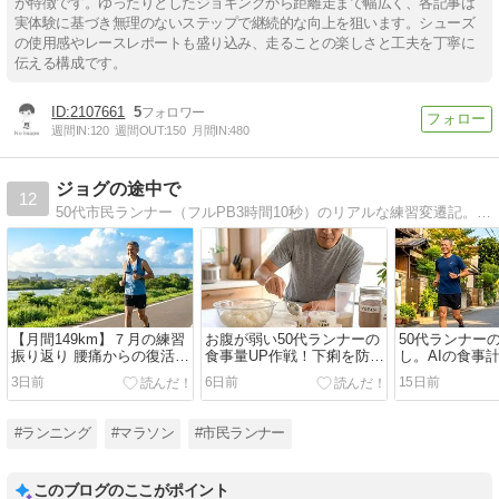
が特徴です。ゆったりとしたジョギングから距離走まで幅広く、各記事は
実体験に基づき無理のないステップで継続的な向上を狙います。シューズ
の使用感やレースレポートも盛り込み、走ることの楽しさと工夫を丁寧に
伝える構成です。
2107661
5
週間IN:
120
週間OUT:
150
月間IN:
480
ジョグの途中で
12
50代市民ランナー（フルPB3時間10秒）のリアルな練習変遷記。実腹シューズレビュー、呼吸が楽でも脚は壊れる真の回復JOG論、6週間ごとに身体を騙して移行する緻密なシーズン計画、腰痛復帰ドキュメントを配信中！
【月間149km】７月の練習
お腹が弱い50代ランナーの
50代ランナー
振り返り 腰痛からの復活と
食事量UP作戦！下痢を防ぐ
し。AIの食事
酷暑の洗礼
3つの工夫
た隠れカロリ
3日前
6日前
15日前
#ランニング
#マラソン
#市民ランナー
このブログのここがポイント