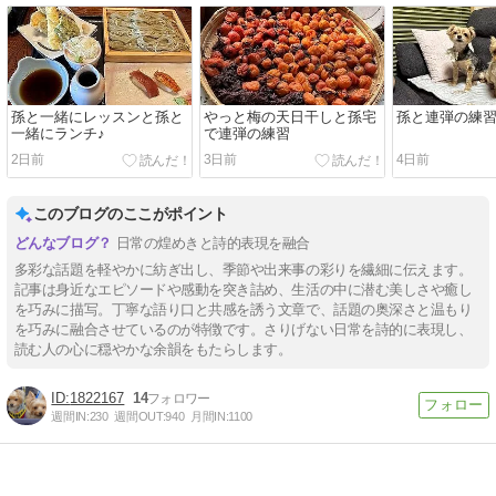
孫と一緒にレッスンと孫と
やっと梅の天日干しと孫宅
孫と連弾の練
一緒にランチ♪
で連弾の練習
2日前
3日前
4日前
このブログのここがポイント
日常の煌めきと詩的表現を融合
多彩な話題を軽やかに紡ぎ出し、季節や出来事の彩りを繊細に伝えます。
記事は身近なエピソードや感動を突き詰め、生活の中に潜む美しさや癒し
を巧みに描写。丁寧な語り口と共感を誘う文章で、話題の奥深さと温もり
を巧みに融合させているのが特徴です。さりげない日常を詩的に表現し、
読む人の心に穏やかな余韻をもたらします。
1822167
14
週間IN:
230
週間OUT:
940
月間IN:
1100