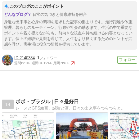
このブログのここがポイント
日常の気づきと健康維持を融合
身近な出来事と心身の調和を追求した記事の集まりです。走行距離や体重
管理、暮らしのルーティーン、行政や社会の動きまで、生活の中で重要な
ポイントを鋭く捉えながらも、前向きな視点を持ち続ける内容となってい
ます。個々の経験や見識を通じて、人生をより良くするためのヒントが共
感を呼び、実生活に役立つ情報を提供しています。
2140384
1
週間IN:
116
週間OUT:
244
月間IN:
456
ボボ・ブラジル | 日々是好日
14
レースとGPS絵画、試験と酒、日々の出来事をつらつらと。