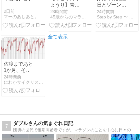
ょうり】青椒
日とゾーン2
肉絲。
ランニング
2日前
23時間前
24時間前
マーのあしあと。
45歳からのマラソン日誌
Step by Step 〜 還暦でサロマンブルー♪
全て表示
佐渡まであと
1か月、それ
でも何とか間
24時間前
にわかサイクリスト登場 Ver.2
に合わせたい
ダブルさんの気まぐれ日記
7
団塊の世代で後期高齢者ですが。マラソンのことを中心に日々の出来事を「気まぐれ」に書いています。