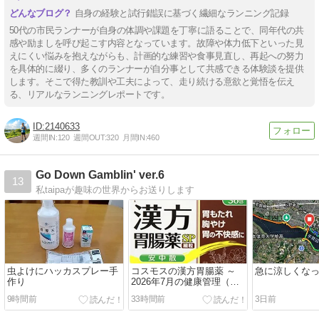
自身の経験と試行錯誤に基づく繊細なランニング記録
50代の市民ランナーが自身の体調や課題を丁寧に語ることで、同年代の共
感や励ましを呼び起こす内容となっています。故障や体力低下といった見
えにくい悩みを抱えながらも、計画的な練習や食事見直し、再起への努力
を具体的に綴り、多くのランナーが自分事として共感できる体験談を提供
します。そこで得た教訓や工夫によって、走り続ける意欲と覚悟を伝え
る、リアルなランニングレポートです。
2140633
週間IN:
120
週間OUT:
320
月間IN:
460
Go Down Gamblin' ver.6
13
私taipaが趣味の世界からお送りします
虫よけにハッカスプレー手
コスモスの漢方胃腸薬 ～
急に涼しくな
作り
2026年7月の健康管理（続
き）
9時間前
33時間前
3日前