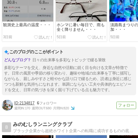
観測史上最高の温度・・・
ホンマに暑い毎日で、雨も
淡路島まつり
全く降りません・・・
加・・・
3日前
5日前
5日前
このブログのここがポイント
日々の出来事を多彩なトピックで綴る筆致
多彩なテーマを交え、身近な自然や活動に鋭く目を向ける文章が特徴で
す。日常の風景や季節の移り変わり、趣味や地域の出来事を丁寧に描写し
ながらも、親しみやすさと軽やかな語り口で綴るため、読者は身近に感じ
つつも新鮮な気持ちになれます。単調にならない工夫や具体的なエピソー
ドを交え、日常の気づきを深く掘り下げている点も魅力です。
2134817
6
週間IN:
170
週間OUT:
680
月間IN:
820
みのむしランニングクラブ
8
ブラック企業から超絶ホワイト企業への転職に成功するものの底辺部署に配属され困惑の日々と闘うポンコツサラリーマン兼初心者市民ランナーの日常ブログです。