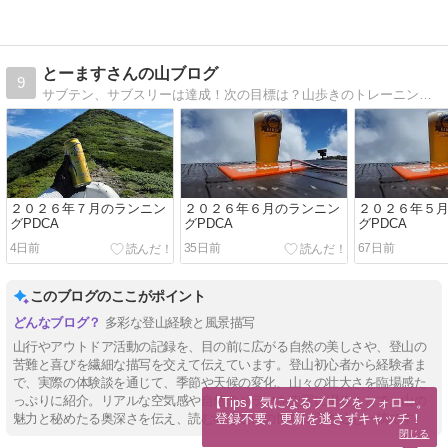
とーますさんの山ブログ
9
サブテン、サブスリーは達成！次の目標は？山歩きのトレーニングとして始めたランニングにはまってしまいました。
２０２６年７月のランニン
２０２６年６月のランニン
２０２６年５
グPDCA
グPDCA
グPDCA
4日前
35日前
67日前
このブログのここがポイント
多彩な登山経験と風景描写
山行やアウトドア活動の記録を、目の前に広がる自然の美しさや、登山の
苦難と喜びを繊細な描写を交えて伝えています。登山初心者から経験者ま
で、実際の体験談を通じて、季節や天候の変化、山々の壮大さを臨場感た
っぷりに紹介。リアルな空気感や自然のドラマを忠実に綴ることで、山の
【Tips】気になるブログをフォロー。

登録不要。更新を逃さずキャッチ！
魅力と秘めたる奥深さを伝え、読む者を登山の世界に引き込む一稿です。
閉じる