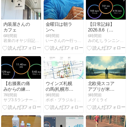
けて楽しそ
う！
内装屋さんの
金曜日は朝ラ
【日常記録】
カフェ
ンへ
2026.8.6（木）
トレッドミル
6時間前
6時間前
6時間前
岩泉のオヤジ日記（現在生息中）
いーさんの〜行って観て食べて〜ブログ
みのむしランニングクラブ
30分ペース走
から外ラン
10kmへ｜混雑
に合わせて臨
機応変に17km
【右膝裏の痛
ウインズ札幌
北欧発スコア
みからの練習
の馬(札幌市中
アプリが米
再開様子見ラ
央区)完走しま
YouTuber提携
7時間前
9時間前
9時間前
サブ3.5ランナー駿介の駿足ラン日記
ボボ・ブラジル | 日々是好日
メグミライ
ン】65分jog
した
でユーザー倍
増 ── クリエ
イター経済の
攻略法