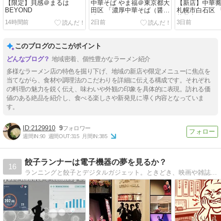
【限定】貝感＠まるは
中華そば やま福＠東京都大
【新店】中華蕎
BEYOND
田区 「濃厚中華そば（醤
札幌市白石区 
油）」
華蕎麦」
14時間前
2日前
3日前
このブログのここがポイント
地域密着、個性豊かなラーメン紹介
多様なラーメン店の特色を掘り下げ、地域の新店や限定メニューに焦点を
当てながら、食材や調理法のこだわりを詳細に伝える構成です。それぞれ
の料理の魅力を鋭く伝え、味わいや外観の印象を具体的に表現。訪れる価
値のある絶品を紹介し、食べる楽しさや新発見に導く内容となっていま
す。
2129910
9
週間IN:
90
週間OUT:
315
月間IN:
385
餃子ランナーは電子機器の夢を見るか？
16
ランニングと餃子とデジタルガジェット。ときどき、映画や雑誌の話。言いたいことを言い捨てるブログ。