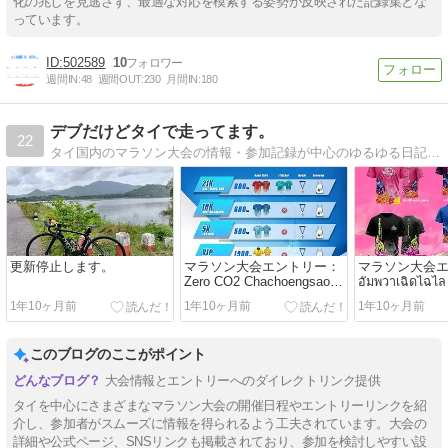
化の兆しを見逃さず、最適な対応を模索する姿勢が反映された記録集とな
っています。
502589
10
週間IN:
48
週間OUT:
230
月間IN:
180
デブだけどタイで走ってます。
22
タイ国内のマラソン大会の情報・参加記録が中心のゆるゆる日記です。
更新停止します。
マラソン大会エントリー：
マラソン大会
Zero CO2 Chachoengsao
อัมพวาเฉิดไฉไล
Run 2024
อัมพวา ฮาล์ฟมาร
1年10ヶ月前
1年10ヶ月前
1年10ヶ月前
9
このブログのここがポイント
大会情報とエントリーへのダイレクトリンク提供
タイを中心にさまざまなマラソン大会の開催日程やエントリーリンクを紹
介し、参加者がスムーズに情報を得られるよう工夫されています。大会の
詳細や公式ページ、SNSリンクも掲載されており、参加を検討しやすい設