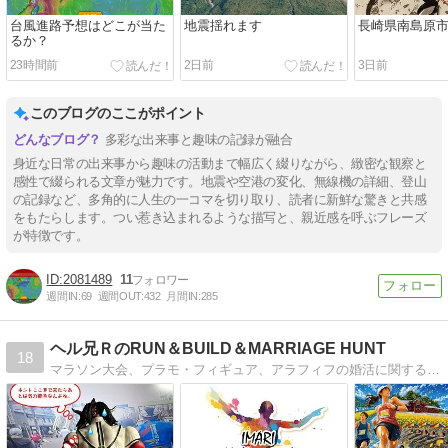
台風進路予想はどこが当た
地震揺れます
長崎県南島原市
るか？
23時間前
2日前
3日前
このブログのここがポイント
多彩な出来事と趣味の記録が融合
身近な日常の出来事から趣味の活動まで幅広く綴りながら、緻密な観察と
感性で綴られる文章が魅力です。地震や空港の変化、無線機の詳細、登山
の記録など、多角的に人生の一コマを切り取り、読者に新鮮な驚きと共感
をもたらします。つい惹き込まれるような描写と、親近感を呼ぶフレーズ
が特徴です。
2081489
11
週間IN:
69
週間OUT:
432
月間IN:
285
ヘル兄ＲのRUN＆BUILD＆MARRIAGE HUNT
18
マラソン大会、プラモ・フィギュア、アラフィフの婚活に関する為になる（？）情報をお届けします！