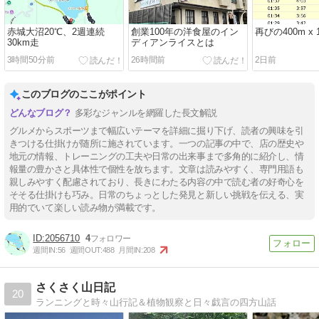
赤城大沼20℃、2週連続
創業100年の洋食屋のイン
再びの400m x 
30km走
ディアンライスとは
3時間50分前
26時間前
2日前
このブログのここがポイント
多彩なジャンルを網羅した長文解説
グルメからスポーツまで幅広いテーマを詳細に掘り下げ、読者の興味を引
きつける仕掛けが随所に施されています。一つの記事の中で、店の歴史や
地元の情報、トレーニングの工夫や日常の出来事まで多角的に紹介し、情
報量の豊かさと具体性で個性を放ちます。文章は読みやすく、専門用語も
親しみやすく配慮されており、長きにわたる内容の中で読む者の好奇心を
そそる仕掛けも巧み。日常のちょっとした発見と新しい挑戦を伝える、実
用的でいて楽しい読み物が満載です。
2056710
4
週間IN:
56
週間OUT:
488
月間IN:
208
さくさく山日記
20
ランニングと時々山行記＆植物観察と日々戯言の四方山話