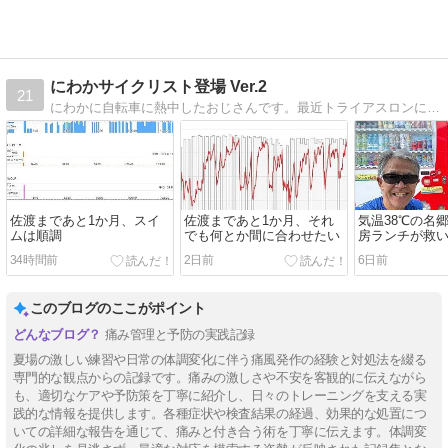
にわかサイクリスト登場 Ver.2
21
にわかに自転車に熱中したおじさんです。最近トライアスロンにはまり、時々MTBで里山を走ったり、サイクリング、うどんの話をアップしていきます。
佐渡まであと1か月、スイ
佐渡まであと1か月、それ
気温38℃の名
ムは順調
でも何とか間に合わせたい
房ランチが救
34時間前
2日前
6日前
このブログのここがポイント
痛み管理と予防の実践記録
夏場の激しい練習や日常の体調変化に伴う痛風発作の経験と対処法を綴る
専門的な観点からの記録です。痛みの激しさや不安を客観的に伝えながら
も、適切なケアや予防策を丁寧に紹介し、日々のトレーニングを支える実
践的な情報を提供します。各種症状や検査結果の経過、効果的な処置につ
いての詳細な報告を通じて、痛みと付き合う術を丁寧に伝えます。体調変