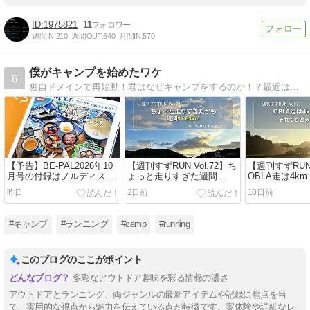
1975821
11
週間IN:
210
週間OUT:
640
月間IN:
570
僕がキャンプを始めたワケ
6
独自ドメインで再始動！君はなぜキャンプをするのか！？最近はマラソン熱も高し！！僕キャン第2章開幕です！！
【予告】BE-PAL2026年10
【週刊すずRUN Vol.72】ち
【週刊すずRUN 
月号の付録はノルディスク
ょっと走りすぎた週間
OBLA走は4k
4ホール鋳鉄スキレット｜4
97.63km――OBLA8kmと
――1000m×7
昨日
2日前
10日前
つ同時に焼けて楽しそう！
5000mTT再挑戦｜
で粘った1週間
2026/07/27〜08/02【練習記
2026/07/20〜
録】
録】
#キャンプ
#ランニング
#camp
#running
このブログのここがポイント
多彩なアウトドア趣味を彩る情報の濃さ
アウトドアとランニング、両ジャンルの最新アイテムや記録に焦点を当
て、実用的な視点から魅力を伝えている点が特徴です。実体験や詳細なレ