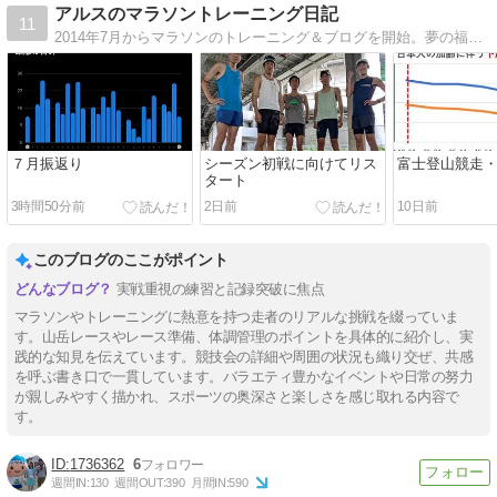
アルスのマラソントレーニング日記
11
2014年7月からマラソンのトレーニング＆ブログを開始。夢の福岡国際マラソンの舞台へ！！
７月振返り
シーズン初戦に向けてリス
富士登山競走
タート
3時間50分前
2日前
10日前
このブログのここがポイント
実戦重視の練習と記録突破に焦点
マラソンやトレーニングに熱意を持つ走者のリアルな挑戦を綴っていま
す。山岳レースやレース準備、体調管理のポイントを具体的に紹介し、実
践的な知見を伝えています。競技会の詳細や周囲の状況も織り交ぜ、共感
を呼ぶ書き口で一貫しています。バラエティ豊かなイベントや日常の努力
が親しみやすく描かれ、スポーツの奥深さと楽しさを感じ取れる内容で
す。
1736362
6
週間IN:
130
週間OUT:
390
月間IN:
590