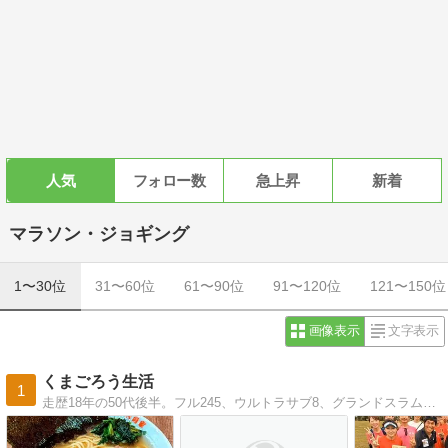
人気
フォロー数
急上昇
新着
マラソン・ジョギング
1〜30位
31〜60位
61〜90位
91〜120位
121〜150位
画像表示
文字表示
くまごろう生活
1
走歴18年の50代後半。フル245、ウルトラサブ8、グランドスラム達成するも最近は低迷中。でもサブスリー100回目指して奮闘中 → 2022おかやまで100回達成（現在127回）