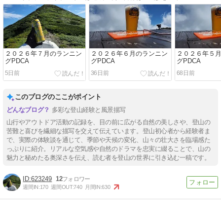
２０２６年７月のランニン
２０２６年６月のランニン
２０２６年５
グPDCA
グPDCA
グPDCA
5日前
36日前
68日前
このブログのここがポイント
多彩な登山経験と風景描写
山行やアウトドア活動の記録を、目の前に広がる自然の美しさや、登山の
苦難と喜びを繊細な描写を交えて伝えています。登山初心者から経験者ま
で、実際の体験談を通じて、季節や天候の変化、山々の壮大さを臨場感た
っぷりに紹介。リアルな空気感や自然のドラマを忠実に綴ることで、山の
魅力と秘めたる奥深さを伝え、読む者を登山の世界に引き込む一稿です。
623249
12
週間IN:
170
週間OUT:
740
月間IN:
630