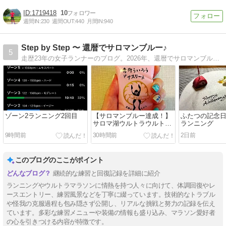
1719418
10
週間IN:
230
週間OUT:
440
月間IN:
940
Step by Step 〜 還暦でサロマンブルー♪
5
走歴23年の女子ランナーのブログ。2026年、還暦でサロマンブルー達成しました。マラソンへの挑戦はまだまだ続きます。応援してください。
ゾーン2ランニング2回目
【サロマンブルー達成！】
ふたつの記念日
サロマ湖ウルトラウルトラ
ランニング
2026完走記 〜 レース編
9時間前
30時間前
2日前
（70kmまで）
このブログのここがポイント
継続的な練習と回復記録を詳細に紹介
ランニングやウルトラマラソンに情熱を持つ人々に向けて、体調回復やレ
ースエントリー、練習風景などを丁寧に綴っています。技術的なトラブル
や怪我の克服過程も包み隠さず公開し、リアルな挑戦と努力の記録を伝え
ています。多彩な練習メニューや装備の情報も盛り込み、マラソン愛好者
の心を引きつける内容が特徴です。