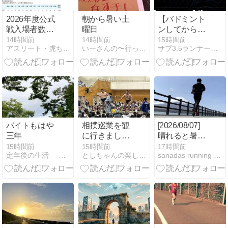
2026年度公式
朝から暑い土
【バドミント
戦入場者数
曜日
ンしてからの
200万人突
緩いjog】帰宅
14時間前
14時間前
15時間前
アスリート・虎ちゃん77のスポーツ日記
いーさんの〜行って観て食べて〜ブログ
サブ3.5ランナー駿介の駿足ラン日記
破！才木が無
ラン10.5km
失点の圧巻投
球で降板！佐
藤の２３号２
ランで先制
バイトもはや
相撲巡業を観
[2026/08/07]
三年
に行きまし
晴れると暑
た！
い！朝から汗
15時間前
15時間前
17時間前
定年後の生活 -試行錯誤で失敗ばかり-
としちゃんの楽し走！
sanadas running logs
だくラン。