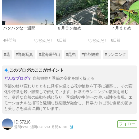
バタバタな一週間
８月ラン始め
７月まとめ
4時間前
6日前
8日前
#花
#野鳥写真
#北海道登山
#昆虫
#自然観察
#ランニング
このブログのここがポイント
自然観察と季節の変化を鋭く捉える
季節の移り変わりとともに見頃を迎える花や植物を丁寧に観察し、その変
化や特徴を鋭い眼差しで伝えています。日常のランニングや散策を通じ
て、身近な自然の鼓動を感じ取り、季節感や生態への深い感性を表現。エ
モーショナルな描写と繊細な観察眼が融合し、日常の中に潜む自然の驚き
と美しさを読者に届けています。
57216
週間IN:
51
週間OUT:
213
月間IN:
201