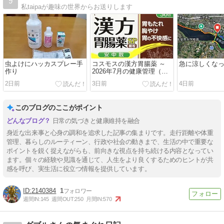
9
私taipaが趣味の世界からお送りします
虫よけにハッカスプレー手
コスモスの漢方胃腸薬 ～
急に涼しくな
作り
2026年7月の健康管理（続
き）
2日前
3日前
4日前
このブログのここがポイント
日常の気づきと健康維持を融合
身近な出来事と心身の調和を追求した記事の集まりです。走行距離や体重
管理、暮らしのルーティーン、行政や社会の動きまで、生活の中で重要な
ポイントを鋭く捉えながらも、前向きな視点を持ち続ける内容となってい
ます。個々の経験や見識を通じて、人生をより良くするためのヒントが共
【Tips】気になるブログをフォロー。

登録不要。更新を逃さずキャッチ！
感を呼び、実生活に役立つ情報を提供しています。
閉じる
2140384
1
週間IN:
145
週間OUT:
250
月間IN:
570