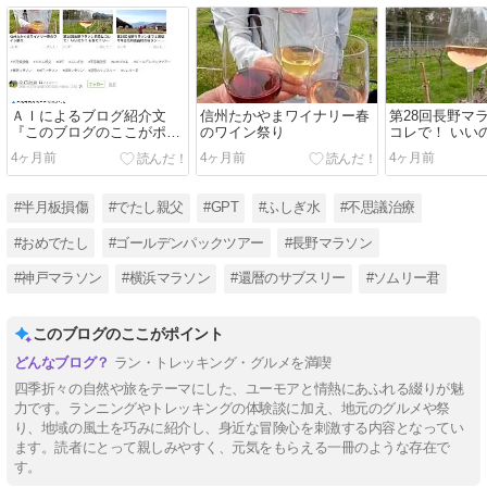
ＡＩによるブログ紹介文
信州たかやまワイナリー春
第28回長野マ
『このブログのここがポイ
のワイン祭り
コレで！ いい
ント』
で？ いいんだ
4ヶ月前
4ヶ月前
4ヶ月前
#半月板損傷
#でたし親父
#GPT
#ふしぎ水
#不思議治療
#おめでたし
#ゴールデンパックツアー
#長野マラソン
#神戸マラソン
#横浜マラソン
#還暦のサブスリー
#ソムリー君
このブログのここがポイント
ラン・トレッキング・グルメを満喫
四季折々の自然や旅をテーマにした、ユーモアと情熱にあふれる綴りが魅
力です。ランニングやトレッキングの体験談に加え、地元のグルメや祭
り、地域の風土を巧みに紹介し、身近な冒険心を刺激する内容となってい
ます。読者にとって親しみやすく、元気をもらえる一冊のような存在で
す。