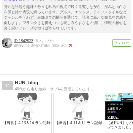
身近な話題や趣味の数々を独自の視点で鋭く追究しながら、深みと面白さ
を併せ持つ表現で綴っています。グルメ、エンタメ、ライフスタイルなど
ジャンルを問わず、細部までの描写を通じて、読者に新たな発見や共感を
促します。フランクさを抑えつつも親しみやすさを大切に、情報の核心を
突く鋭いフレーズが散りばめられています。
1842923
4
週間IN:
120
週間OUT:
550
月間IN:
240
RUN_blog
14
40代から走り始め、サブ4を目指しています。
【練習】4.13＆14 ラン記録
【練習】4.11＆12 ラン記録
【旅RUN】小
ってきました