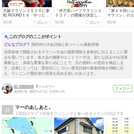
大阪マラソン２０２５に参
「伊万里ハーフマラソン２
「第４４回い
戦 ROUND１６「やっと果
０２７」の開催が決定しま
マラソン」の
たせたこと」
した。
始まっていま
3日前
5日前
6日前
このブログのここがポイント
国内外の大会詳細と多ジャンル募集情報
全国各地で開催されるマラソン大会の最新情報を多角的に伝えることに重
点を置いています。各大会の概要やエントリー方法、新たな試みや出演者
募集など、多様な要素を取り込むことで、次の挑戦への意欲を喚起しま
す。読者にとっては、普段目にしづらい運営詳細や募集情報を明瞭に伝
え、ランニング愛好者の意識を高める狙いがあります。
2000049
7
週間IN:
66
週間OUT:
111
月間IN:
279
マーのあしあと。
19
２回目のサブ３目指すランニングと食べ歩きメインの日記です