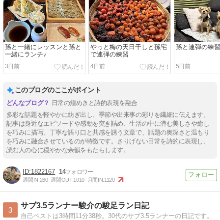
孫と一緒にレッスンと孫と
やっと梅の天日干しと孫宅
孫と連弾の練
一緒にランチ♪
で連弾の練習
3日前
4日前
5日前
このブログのここがポイント
日常の煌めきと詩的表現を融合
多彩な話題を軽やかに紡ぎ出し、季節や出来事の彩りを繊細に伝えます。
記事は身近なエピソードや感動を突き詰め、生活の中に潜む美しさや癒し
を巧みに描写。丁寧な語り口と共感を誘う文章で、話題の奥深さと温もり
を巧みに融合させているのが特徴です。さりげない日常を詩的に表現し、
読む人の心に穏やかな余韻をもたらします。
1822167
14
週間IN:
260
週間OUT:
1010
月間IN:
1120
サブ3.5ランナー駿介の駿足ラン日記
3
自己ベストは3時間11分38秒。30代のサブ3.5ランナーの日記です。