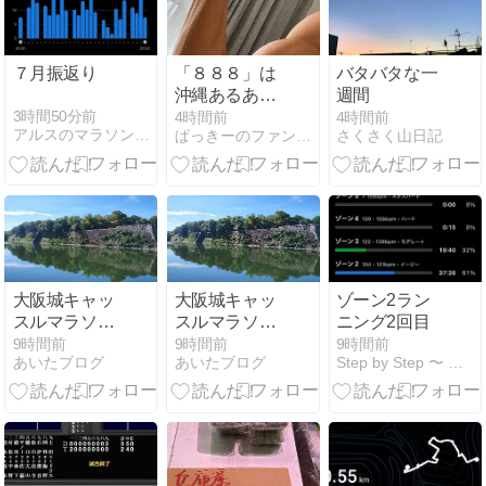
７月振返り
「８８８」は
バタバタな一
沖縄あるある
週間
＆台風なので
3時間50分前
4時間前
4時間前
アルスのマラソントレーニング日記
ぱっきーのファンラン日記?
さくさく山日記
自宅で筋トレ
＆我慢できず
ランチに出か
ける＆夕方パ
トラン
大阪城キャッ
大阪城キャッ
ゾーン2ラン
スルマラソン
スルマラソン
ニング2回目
21km
21km
9時間前
9時間前
9時間前
あいたブログ
あいたブログ
Step by Step 〜 還暦でサロマンブルー♪