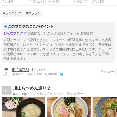
4ヶ月前
4ヶ月前
4ヶ月前
#ランニング
#マラソン
このブログのここがポイント
実践的なランニング記録とフォーム改善提案
多彩なランニング記録とともに、フォームの意識改革に焦点を当てた内容
が特徴です。ゆったりとしたジョギングから距離走まで幅広く、各記事は
実体験に基づき無理のないステップで継続的な向上を狙います。シューズ
の使用感やレースレポートも盛り込み、走ることの楽しさと工夫を丁寧に
伝える構成です。
2107661
4
週間IN:
110
週間OUT:
160
月間IN:
480
旭山ら〜めん通り２
15
goo blogから引っ越してきました。ラン＆ラー！