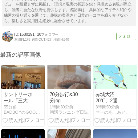
ビューを躊躇せずに掲載し、理想と現実の折衷を鋭く見極める表現が際立
ち、読者に新たな視野を提供します。各記事は、具体的なアイテム紹介や
練習の振り返りを通じて、趣味の奥深さと日常の一コマを織り交ぜなが
ら、楽しさと実用性を絶妙に融合させています。
1680191
10
週間IN:
175
週間OUT:
427
月間IN:
840
最新の記事画像
サントリーホ
70分歩行&30
赤城大沼
ール「三大ヴ
分jog
20℃、2週連
ァイオリン協
続30km走
55分前
1時間30分前
3時間50分前
BADBOYのGOODBOY化計画
朝活ランニング日誌
マーのあしあと。
奏曲の響宴」
に行ってきま
した。