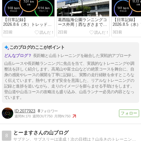
【日常記録】
葛西臨海公園ランニングコ
【日常記録】
2026.8.6（木）トレッドミ
ース外周｜西なぎさまで巡
2026.8.5（
ル30分ペース走から外ラン
る約6km超のロング走向け
を感じながら1
2日前
2日前
3日前
10kmへ｜混雑に合わせて
コース
週末ロング走
臨機応変に17km
このブログのここがポイント
長距離と山岳トレーニングを融合した実戦的アプローチ
山岳レースや長距離ランニングに焦点を当て、実践的なトレーニングや調
整法を詳しく紹介します。高尾山や富士山などの絶景コースを舞台に、自
身の感覚やレースの展開を丁寧に記録し、実際の走行経験を余すところな
く伝えています。熱中しすぎず安全を意識した、リアルなトレーニングの
記録と進捗を追いながら、走りのイメージを膨らませる手助けをします。
登山道や山岳コースの攻略法も盛り込み、山岳ランナー必見の内容となっ
ています。
2077923
8
週間IN:
170
週間OUT:
750
月間IN:
750
とーますさんの山ブログ
8
サブテン、サブスリーは達成！次の目標は？山歩きのトレーニングとして始めたランニングにはまってしまいました。