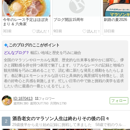
今年のレース予定はほぼ決
ブログ開設15周年
釧路の夏2026
まり & 六角家
3日前
9日前
13日前
このブログのここがポイント
幅広い地域と歴史を巧みに融合
全国のマラソンやローカルな風景、歴史的な出来事を鮮やかに描写し、儚
さと躍動感を併せ持つ表現で魅了します。リアルなレースの記録と地域の
観光情報を巧みに絡めることで、読む者に新たな発見と感動をもたらしま
す。各記事はエモーショナルな語り口と具体的な風景描写を特徴とし、読
者の好奇心と共感を刺激します。忙しい日常の中で旅と挑戦の美学を追求
したい方に最適の一冊といえるでしょう。
1870413
11
週間IN:
380
週間OUT:
760
月間IN:
1790
酒呑老女のマラソン人生は終わりその後の日々
2
29歳後半から走り始め記録に挑戦して来ました 58歳で初のウルトラマラソンを完走しましたが60歳を過ぎると身体のアチコチにガタが来てマラソン人生は40年間で終わりましたがこれからも何事にも挑戦して日々を楽しく過ごしたいです♪