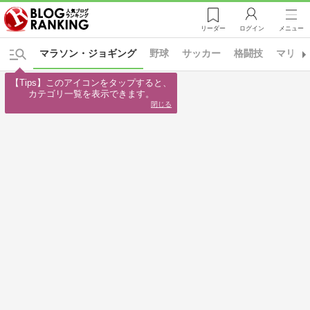
リーダー
ログイン
メニュー
マラソン・ジョギング
野球
サッカー
格闘技
マリン
【Tips】このアイコンをタップすると、

カテゴリ一覧を表示できます。
閉じる