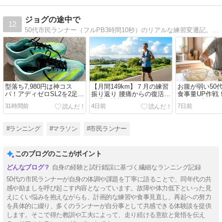
ジョグの途中で
12
50代市民ランナー（フルPB3時間10秒）のリアルな練習変遷記。実腹シューズレビュー、呼吸が楽でも脚は壊れる真の回復JOG論、6週間ごとに身体を騙して移行する緻密なシーズン計画、腰痛復帰ドキュメントを配信中！
型落ち7,980円は神コス
【月間149km】７月の練習
お腹が弱い50
パ！アディゼロSL2を2足リ
振り返り 腰痛からの復活と
食事量UP作戦
ピートした50代ランナーの
酷暑の洗礼
3つの工夫
31時間前
4日前
7日前
リアルな本音
#ランニング
#マラソン
#市民ランナー
このブログのここがポイント
自身の経験と試行錯誤に基づく繊細なランニング記録
50代の市民ランナーが自身の体調や課題を丁寧に語ることで、同年代の共
感や励ましを呼び起こす内容となっています。故障や体力低下といった見
えにくい悩みを抱えながらも、計画的な練習や食事見直し、再起への努力
を具体的に綴り、多くのランナーが自分事として共感できる体験談を提供
します。そこで得た教訓や工夫によって、走り続ける意欲と覚悟を伝え