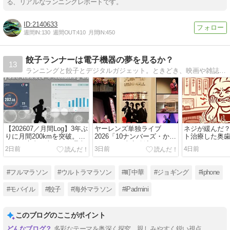
る、リアルなランニングレポートです。
2140633
週間IN:
130
週間OUT:
410
月間IN:
450
餃子ランナーは電子機器の夢を見るか？
13
ランニングと餃子とデジタルガジェット。ときどき、映画や雑誌の話。言いたいことを言い捨てるブログ。
【202607／月間Log】3年ぶ
ヤーレンズ単独ライブ
ネジが緩んだ
りに月間200kmを突破。そ
2026「10ナンバーズ・から
ト治療した奥
れでも素直に喜べない理由
っと」8/5東京公演フォトレ
2日前
3日前
4日前
ポート【撮影OKタイム＆
エリア限定／ネタバレな
し】
#フルマラソン
#ウルトラマラソン
#町中華
#ジョギング
#iphone
#モバイル
#餃子
#海外マラソン
#iPadmini
このブログのここがポイント
多彩なテーマを奥深く探究、親しみやすく鋭い視点