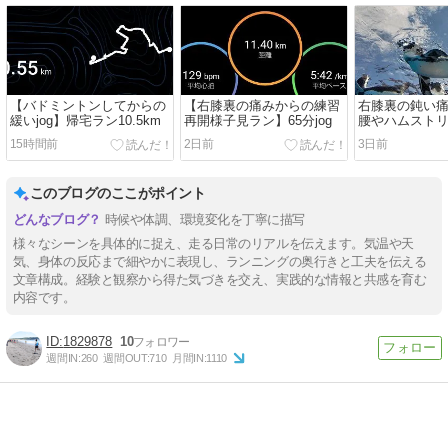
【バドミントンしてからの
【右膝裏の痛みからの練習
右膝裏の鈍い
緩いjog】帰宅ラン10.5km
再開様子見ラン】65分jog
腰やハムスト
リが原因か？
15時間前
2日前
3日前
このブログのここがポイント
時候や体調、環境変化を丁寧に描写
様々なシーンを具体的に捉え、走る日常のリアルを伝えます。気温や天
気、身体の反応まで細やかに表現し、ランニングの奥行きと工夫を伝える
文章構成。経験と観察から得た気づきを交え、実践的な情報と共感を育む
内容です。
1829878
10
週間IN:
260
週間OUT:
710
月間IN:
1110