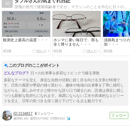
ダブルさんの気まぐれ日記
10
団塊の世代で後期高齢者ですが。マラソンのことを中心に日々の出来事を「気まぐれ」に書いています。
観測史上最高の温度・・・
ホンマに暑い毎日で、雨も
淡路島まつり
全く降りません・・・
加・・・
4日前
6日前
6日前
このブログのここがポイント
日々の出来事を多彩なトピックで綴る筆致
多彩なテーマを交え、身近な自然や活動に鋭く目を向ける文章が特徴で
す。日常の風景や季節の移り変わり、趣味や地域の出来事を丁寧に描写し
ながらも、親しみやすさと軽やかな語り口で綴るため、読者は身近に感じ
つつも新鮮な気持ちになれます。単調にならない工夫や具体的なエピソー
ドを交え、日常の気づきを深く掘り下げている点も魅力です。
2134817
6
週間IN:
140
週間OUT:
660
月間IN:
810