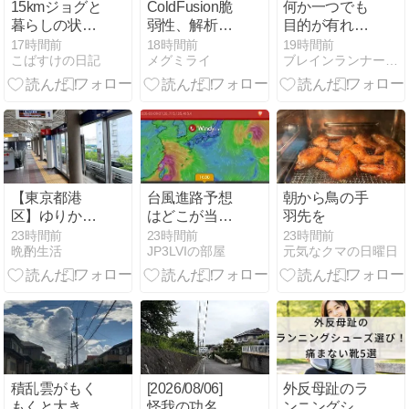
15kmジョグと
ColdFusion脆
何か一つでも
暮らしの状況
弱性、解析公
目的が有れば
によってトレ
開2時間で悪
走るのも楽し
17時間前
18時間前
19時間前
こばすけの日記
メグミライ
ブレインランナーズのマラソン日記
ーニングにも
用開始の教訓
強弱つけて細
く長くな話
【東京都港
台風進路予想
朝から鳥の手
区】ゆりかも
はどこが当た
羽先を
め レインボー
るか？
23時間前
23時間前
23時間前
晩酌生活
JP3LVIの部屋
元気なクマの日曜日
ブリッジ
積乱雲がもく
[2026/08/06]
外反母趾のラ
もくと大きく
怪我の功名？
ンニングシュ