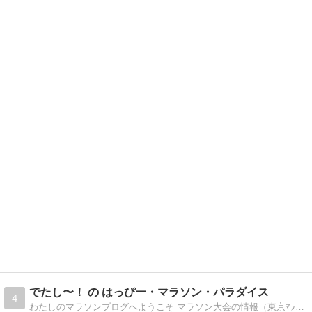
でたし〜！ の はっぴー・マラソン・パラダイス
4
わたしのマラソンブログへようこそ マラソン大会の情報（東京ﾏﾗｿﾝ、長野ﾏﾗｿﾝ、別大ﾏﾗｿﾝ、神戸ﾏﾗｿﾝ、大町ｱﾙﾌﾟｽﾏﾗｿﾝ、諏訪湖ﾏﾗｿﾝ、滑川ほ…