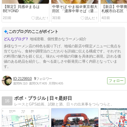
【限定】貝感＠まるは
中華そば やま福＠東京都大
【新店】中華蕎
BEYOND
田区 「濃厚中華そば（醤
札幌市白石区 
油）」
華蕎麦」
2日前
3日前
4日前
このブログのここがポイント
地域密着、個性豊かなラーメン紹介
多様なラーメン店の特色を掘り下げ、地域の新店や限定メニューに焦点を
当てながら、食材や調理法のこだわりを詳細に伝える構成です。それぞれ
の料理の魅力を鋭く伝え、味わいや外観の印象を具体的に表現。訪れる価
値のある絶品を紹介し、食べる楽しさや新発見に導く内容となっていま
す。
2129910
9
週間IN:
110
週間OUT:
405
月間IN:
405
ボボ・ブラジル | 日々是好日
16
レースとGPS絵画、試験と酒、日々の出来事をつらつらと。