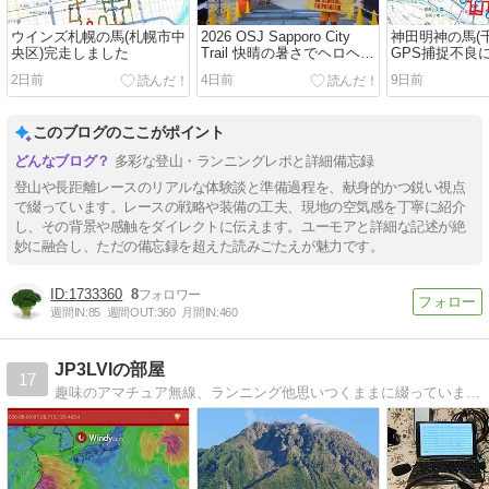
ウインズ札幌の馬(札幌市中
2026 OSJ Sapporo City
神田明神の馬(
央区)完走しました
Trail 快晴の暑さでヘロヘロ
GPS捕捉不良
になるもエイドとスライド
2日前
4日前
9日前
を楽しみ9時間40分強で完
走
このブログのここがポイント
多彩な登山・ランニングレポと詳細備忘録
登山や長距離レースのリアルな体験談と準備過程を、献身的かつ鋭い視点
で綴っています。レースの戦略や装備の工夫、現地の空気感を丁寧に紹介
し、その背景や感触をダイレクトに伝えます。ユーモアと詳細な記述が絶
妙に融合し、ただの備忘録を超えた読みごたえが魅力です。
1733360
8
週間IN:
85
週間OUT:
360
月間IN:
460
JP3LVIの部屋
17
趣味のアマチュア無線、ランニング他思いつくままに綴っています。