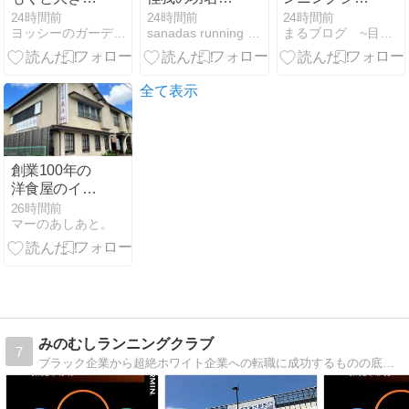
なってきてい
1週間ぶりラ
ーズ選び！痛
24時間前
24時間前
24時間前
ヨッシーのガーデニングと菜園日記
sanadas running logs
まるブログ ~目指せフルマラソンサブ4〜
ました
ン。
まない靴5選
全て表示
創業100年の
洋食屋のイン
ディアンライ
26時間前
マーのあしあと。
スとは
みのむしランニングクラブ
7
ブラック企業から超絶ホワイト企業への転職に成功するものの底辺部署に配属され困惑の日々と闘うポンコツサラリーマン兼初心者市民ランナーの日常ブログです。