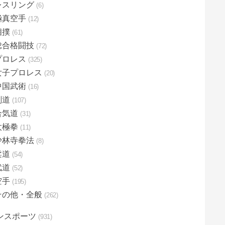
レスリング
6
極真空手
12
相撲
61
総合格闘技
72
プロレス
325
女子プロレス
20
中国武術
16
剣道
107
合気道
31
太極拳
11
少林寺拳法
8
柔道
54
武道
52
空手
195
その他・全般
262
ンスポーツ
931