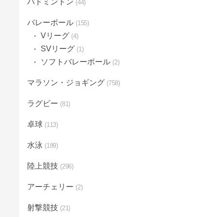
バドミントン
44
バレーボール
155
Vリーグ
4
SVリーグ
1
ソフトバレーボール
2
マラソン・ジョギング
758
ラグビー
81
卓球
113
水泳
189
陸上競技
296
アーチェリー
2
射撃競技
21