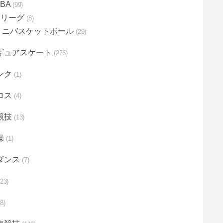
NBA
99
bjリーグ
8
ミニバスケットボール
29
ギュアスケート
276
ンク
1
ロス
4
競技
13
操
1
ダンス
7
23
8