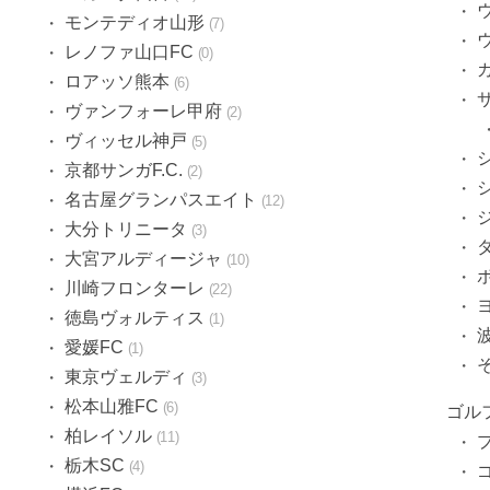
モンテディオ山形
7
レノファ山口FC
0
ロアッソ熊本
6
ヴァンフォーレ甲府
2
ヴィッセル神戸
5
京都サンガF.C.
2
名古屋グランパスエイト
12
大分トリニータ
3
大宮アルディージャ
10
川崎フロンターレ
22
徳島ヴォルティス
1
愛媛FC
1
東京ヴェルディ
3
松本山雅FC
6
ゴル
柏レイソル
11
栃木SC
4