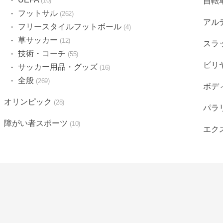
10
自転
フットサル
262
アル
フリースタイルフットボール
4
草サッカー
12
スラ
技術・コーチ
55
ビリ
サッカー用品・グッズ
16
全般
269
ボデ
オリンピック
28
パラ
障がい者スポーツ
10
エク