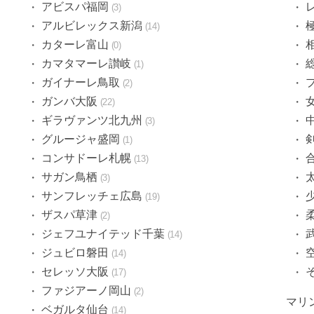
アビスパ福岡
3
アルビレックス新潟
14
カターレ富山
0
カマタマーレ讃岐
1
ガイナーレ鳥取
2
ガンバ大阪
22
ギラヴァンツ北九州
3
グルージャ盛岡
1
コンサドーレ札幌
13
サガン鳥栖
3
サンフレッチェ広島
19
ザスパ草津
2
ジェフユナイテッド千葉
14
ジュビロ磐田
14
セレッソ大阪
17
ファジアーノ岡山
2
マリ
ベガルタ仙台
14