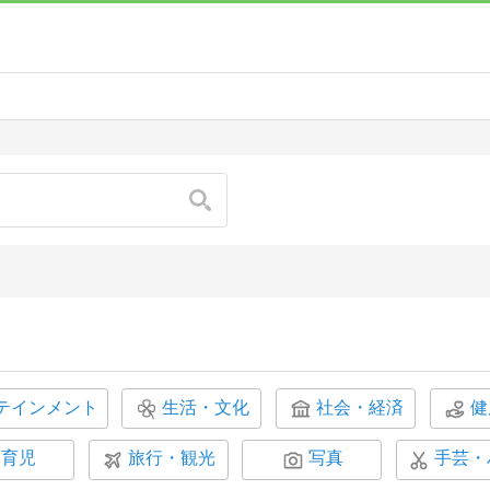
検索
テインメント
生活・文化
社会・経済
健
育児
旅行・観光
写真
手芸・