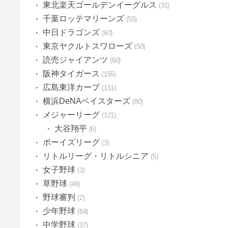
東北楽天ゴールデンイーグルス
31
千葉ロッテマリーンズ
55
中日ドラゴンズ
60
東京ヤクルトスワローズ
50
読売ジャイアンツ
60
阪神タイガース
155
広島東洋カープ
111
横浜DeNAベイスターズ
80
メジャーリーグ
121
大谷翔平
6
ボーイズリーグ
3
リトルリーグ・リトルシニア
5
女子野球
3
草野球
46
野球審判
2
少年野球
84
中学野球
37