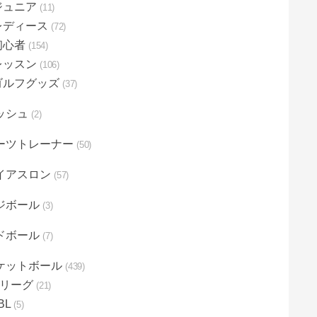
ジュニア
11
レディース
72
初心者
154
レッスン
106
ゴルフグッズ
37
ッシュ
2
ーツトレーナー
50
イアスロン
57
ジボール
3
ドボール
7
ケットボール
439
Bリーグ
21
BL
5