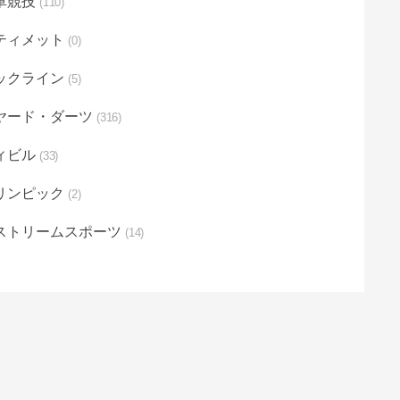
車競技
110
ティメット
0
ックライン
5
ヤード・ダーツ
316
ィビル
33
リンピック
2
ストリームスポーツ
14