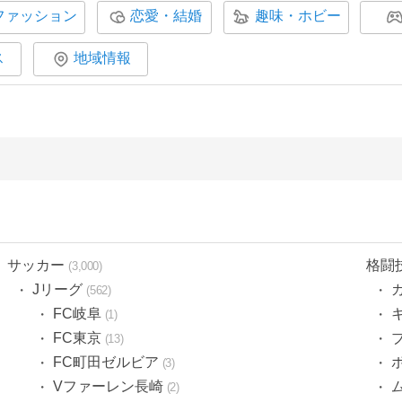
ファッション
恋愛・結婚
趣味・ホビー
ス
地域情報
サッカー
格闘
3,000
Jリーグ
562
FC岐阜
1
FC東京
13
FC町田ゼルビア
3
Vファーレン長崎
2