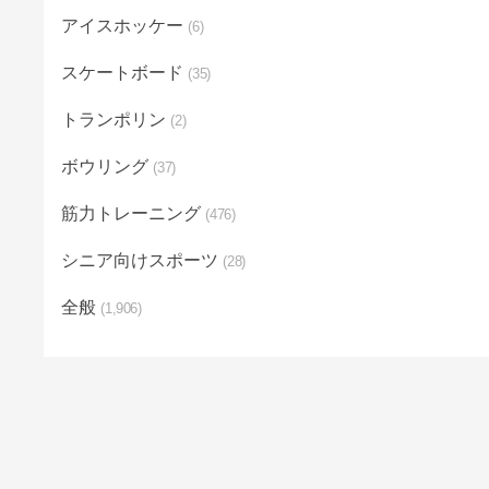
アイスホッケー
6
スケートボード
35
トランポリン
2
ボウリング
37
筋力トレーニング
476
シニア向けスポーツ
28
全般
1,906