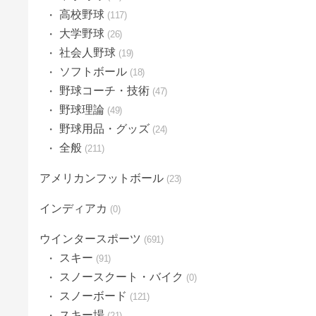
高校野球
117
大学野球
26
社会人野球
19
ソフトボール
18
野球コーチ・技術
47
野球理論
49
野球用品・グッズ
24
全般
211
アメリカンフットボール
23
インディアカ
0
ウインタースポーツ
691
スキー
91
スノースクート・バイク
0
スノーボード
121
スキー場
21