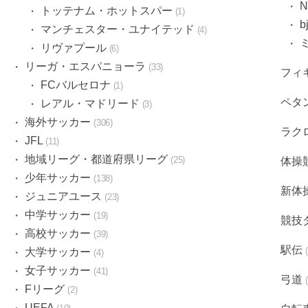
トッテナム・ホットスパー
1
マンチェスター・ユナイテッド
4
リヴァプール
6
リーガ・エスパニョーラ
33
フィ
FCバルセロナ
1
ペタ
レアル・マドリード
3
海外サッカー
306
ラク
JFL
11
地域リーグ・都道府県リーグ
25
体操
少年サッカー
138
新体
ジュニアユース
23
中学サッカー
19
競技
高校サッカー
39
駅伝
大学サッカー
4
女子サッカー
41
弓道
Fリーグ
2
UEFA