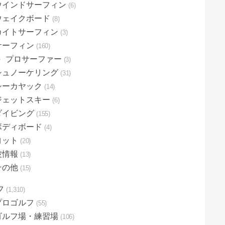
ウインドサーフィン
6
ウェイクボード
8
カイトサーフィン
3
サーフィン
160
プロサーファー
3
シュノーケリング
31
シーカヤック
14
ジェットスキー
6
ダイビング
155
ボディボード
4
ヨット
20
波情報
13
その他
15
フ
1,310
プロゴルフ
55
ゴルフ場・練習場
106