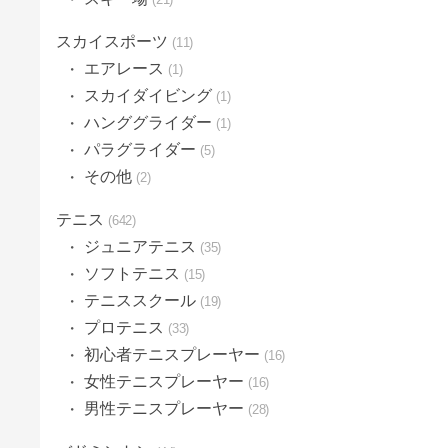
スカイスポーツ
11
エアレース
1
スカイダイビング
1
ハンググライダー
1
パラグライダー
5
その他
2
テニス
642
ジュニアテニス
35
ソフトテニス
15
テニススクール
19
プロテニス
33
初心者テニスプレーヤー
16
女性テニスプレーヤー
16
男性テニスプレーヤー
28