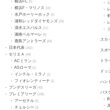
横浜FC
5
横浜F・マリノス
16
水戸ホーリーホック
3
浦和レッドダイヤモンズ
29
清水エスパルス
11
湘南ベルマーレ
4
スカ
鹿島アントラーズ
44
日本代表
262
スポ
セリエＡ
49
トラ
ACミラン
2
ASローマ
1
ドッ
インテル・ミラノ
1
フィオレンティーナ
1
ハン
ブンデスリーガ
40
バス
プレミアリーグ
106
アーセナル
5
J
チェルシー
3