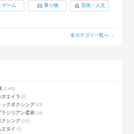
ゲーム
乗り物
芸術・人文
全カテゴリ一覧へ
技
1,443
カポエイラ
0
キックボクシング
53
ブラジリアン柔術
19
ボクシング
147
ムエタイ
5