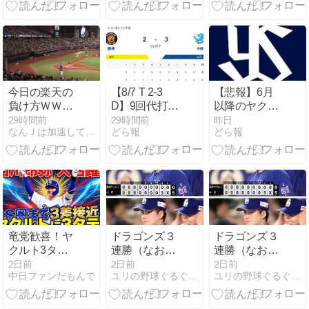
成ｗｗｗｗｗ
絶賛「ここぞ
序盤攻略
ｗｗｗｗｗｗ
という時の切
ｗ
り札」
今日の楽天の
【8/7 T 2-3
【悲報】6月
負け方ＷＷＷ
D】9回代打・
以降のヤクル
ＷＷＷＷＷＷ
阿部が逆転タ
トスワローズ
29時間前
29時間前
昨日
なんＪは加速している
どら報
どら報
ＷＷＷＷＷＷ
イムリー！中
13勝33敗
ＷＷＷＷ
日逆転勝ちで
4連勝！！
竜党歓喜！ヤ
ドラゴンズ３
ドラゴンズ３
クルト3タテ
連勝（なお金
連勝（なお金
で3位まで3ゲ
丸夢斗に勝ち
丸夢斗に勝ち
2日前
2日前
2日前
中日ファンだもんで
ユリの野球ぐるぐる帳
ユリの野球ぐるぐる帳
ーム差！石川
は）○D5-
は）○D5-
昂弥の決着打
0YS（8/6）
0YS（8/6）
と金丸の力投