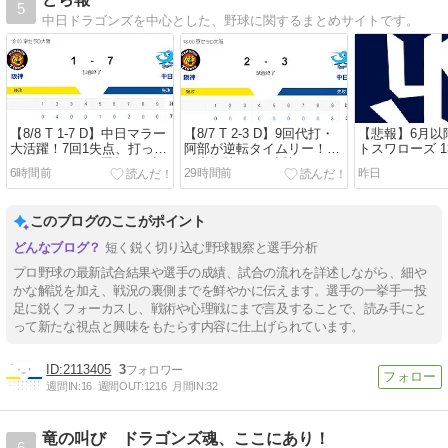
5
中日ドラゴンズを中心とした、野球に関するまとめサイトです。
【8/8 T 1-7 D】中日マラー
【8/7 T 2-3 D】9回代打・
【悲報】6月以
大活躍！7回1失点、打って
阿部が逆転タイムリー！中
トスワローズ 1
はタイムリー三塁打で5連
日逆転勝ちで4連勝！！
6時間前
29時間前
昨日
勝！！
このブログのここがポイント
短く鋭く切り込む野球観察と選手分析
プロ野球の最新試合結果や選手の成績、試合の流れを詳述しながら、細や
かな解説を加え、戦況の裏側までを鮮やかに伝えます。選手の一挙手一投
足に鋭くフォーカスし、戦術や心理戦にまで言及することで、読み手にと
って新たな視点と興味をもたらす内容に仕上げられています。
2113405
3
週間IN:
16
週間OUT:
1216
月間IN:
32
竜の叫び ドラゴンズ魂、ここにあり！
6