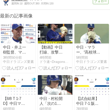
週間IN:
10
週間OUT:
380
月間IN:
130
最新の記事画像
中日・井上一
【動画】中日
中日・マラ
樹監督、マラ
打線、攻撃の
ー、“高校球児
ーは「被安打
手を緩めず本
のようなスタ
3時間50分前
4時間前
5時間前
中日ドラゴンズ要素
ドラ速~Dragons速報~
中日ドラゴンズ要素
は多かったけ
日7得点！サ
イル”に…？
どもそこで粘
ノーと石川が
りの投球がで
連続タイムリ
きた」
ーヒット！
【8/8 T 1-7
中日・村松開
【試合結果】
D】中日マラ
人「次の1点
中日 7-1 阪神
ー大活躍！7
が大事だと思
勢い止まらず
6時間前
6時間前
7時間前