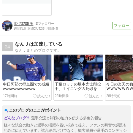
2020876
2
週間IN:
0
週間OUT:
35
月間IN:
5
なんＪは加速している
24
なんＪまとめブログです。
中日阿部の得点圏での成績
千葉ロッテの坂本光士郎投
今日の楽天の
wwwwwwwwwwww
手、１イニング３死球を達
ＷＷＷＷＷＷ
成ｗｗｗｗｗｗｗｗｗｗｗ
ＷＷＷＷ
17時間前
22時間前
28時間前
ｗ
このブログのここがポイント
選手交流と熱戦の迫力を伝える多角的報告
様々な試合の動きと選手の活躍を鋭い視点で捉え、ファンの興奮や課題も
巧みに伝えています。試合結果だけでなく、観客動員や選手のコンディシ