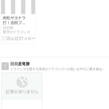
村松サヨナラ
打！吉田プロ
初勝利！
15日前
夜空のドラゴンズ
日日是竜勝
7
ドラゴンズを愛する筆者がドラゴンズへの思いを中心に書き連ねるブログ