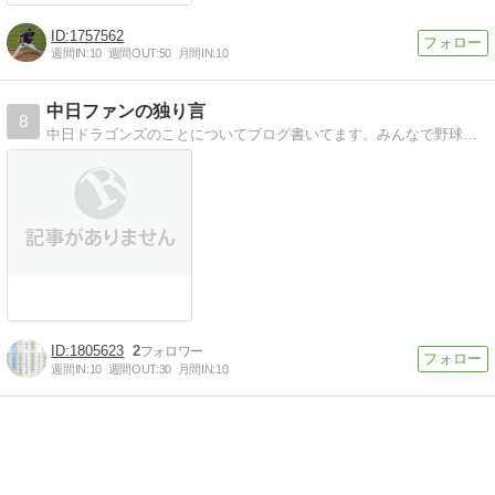
1757562
週間IN:
10
週間OUT:
50
月間IN:
10
中日ファンの独り言
8
中日ドラゴンズのことについてブログ書いてます。みんなで野球を盛り上げましょう！
1805623
2
週間IN:
10
週間OUT:
30
月間IN:
10