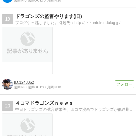
週間IN:
0
週間OUT:
70
月間IN:
10
ドラゴンズの監督やります(旧）
19
ブログ引っ越しました。引越先：http://jikikantoku.ldblog.jp/
1243052
週間IN:
0
週間OUT:
30
月間IN:
10
４コマドラゴンズｎｅｗｓ
20
中日ドラゴンズの試合結果等、四コマ漫画でドラゴンズが低迷期を迎え、私のドラファン魂に火が付きました！！！