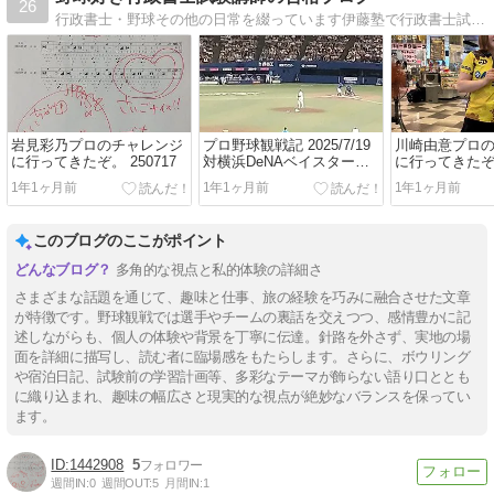
26
行政書士・野球その他の日常を綴っています伊藤塾で行政書士試験の受験指導を行っている久木田淳のブログです。
岩見彩乃プロのチャレンジ
プロ野球観戦記 2025/7/19
川崎由意プロ
に行ってきたぞ。 250717
対横浜DeNAベイスターズ
に行ってきたぞ。
〇７-２
1年1ヶ月前
1年1ヶ月前
1年1ヶ月前
このブログのここがポイント
多角的な視点と私的体験の詳細さ
さまざまな話題を通じて、趣味と仕事、旅の経験を巧みに融合させた文章
が特徴です。野球観戦では選手やチームの裏話を交えつつ、感情豊かに記
述しながらも、個人の体験や背景を丁寧に伝達。針路を外さず、実地の場
面を詳細に描写し、読む者に臨場感をもたらします。さらに、ボウリング
や宿泊日記、試験前の学習計画等、多彩なテーマが飾らない語り口ととも
に織り込まれ、趣味の幅広さと現実的な視点が絶妙なバランスを保ってい
ます。
1442908
5
週間IN:
0
週間OUT:
5
月間IN:
1