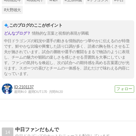
#大野雄大
このブログのここがポイント
情熱的な言葉と祝祭的表現が満載
中日ドラゴンズの戦況や選手の動きを情熱的かつ華やかに伝えるのが特徴
です。鮮やかな比喩や興奮した語り口調が多く、読者の胸を熱くさせる工
夫が施されています。試合の勝敗や選手の奮闘をまるで物語のように表現
し、チームの魅力や観戦の楽しさを感じさせる雰囲気を大事にしていま
す。ファンの気持ちを喚起し、次の試合への期待感を高める言葉選びが光
ります。スポーツの喜びとチームの一体感を、読むだけで味わえる内容に
なっています。
2101137
週間IN:
0
週間OUT:
170
月間IN:
20
中日ファンだもんで
14
中日ドラゴンズのホットなニュースを配信しています