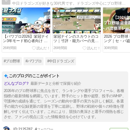
中日ドラゴンズが好きな30代男です。ドラゴンズ中心にプロ野球についてブログを書いています。
【パワプロ2026】栄冠ナイ
栄冠ナインのスカウトのコ
2026 プロ野
ン3年モード初心者向け 序
ツ｜寸評・能力バーの見方
ング｜セ・パ
盤攻略
を初心者向けに解説
最新【8月7日
26時間前
26時間前
30時間前
#プロ野球
#パワプロ
#中日ドラゴンズ
このブログのここがポイント
最新データと分析で深掘り紹介
2026年のプロ野球界に焦点を当て、ランキングや選手プロフィール、各種
指標の最新情報を網羅しています。野手のヒット数や盗塁、投手のWHIP、
守護神の成績を通じて、シーズンの動向や選手の実力を詳しく解説。各選
手の能力や記録更新の背景を丁寧に追跡し、野球の戦術や個々の特徴を理
解しやすく伝えています。これにより、競技の奥深さと選手の情熱を感じ
させ、ファンの視点に立った情報発信を心がけています。
2125787
4