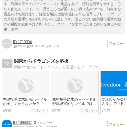
す。戦局や個々のパフォーマンスに焦点をあて、感動と興奮を余すところ
なく伝えるスタイルで、見どころと課題に鋭く切り込みつつも、前向きな
視点を持ち続けます。詳細な解説と臨場感あふれる描写により、スポーツ
の真髄と選手たちの熱い想いを伝達します。揺るぎない観察眼で選手の動
きや采配の意図を浮き彫りにし、スポーツを愛する読者に新たな視点を提
供します。
1719904
週間IN:
0
週間OUT:
120
月間IN:
10
関東からドラゴンズを応援
18
関東の地から「ドラゴンズ」を応援するブログです。
先発投手に求めるハードル
先発投手に求めるハードル
立浪氏がかな
が著しく高くないか？
が非現実的なレベルではな
入りしている
いか？
の打撃をどう
5年前
5年前
5年前
重要な問題
1998837
2