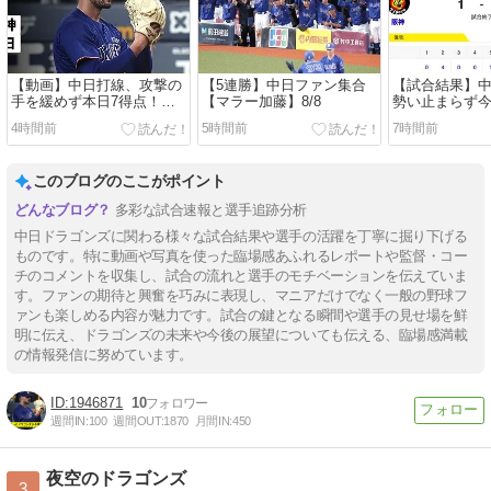
【動画】中日打線、攻撃の
【5連勝】中日ファン集合
【試合結果】中日
手を緩めず本日7得点！サ
【マラー加藤】8/8
勢い止まらず今
ノーと石川が連続タイムリ
勝！打っては1
4時間前
5時間前
7時間前
ーヒット！
＆投げてはマラ
点で4勝目！！
このブログのここがポイント
多彩な試合速報と選手追跡分析
中日ドラゴンズに関わる様々な試合結果や選手の活躍を丁寧に掘り下げる
ものです。特に動画や写真を使った臨場感あふれるレポートや監督・コー
チのコメントを収集し、試合の流れと選手のモチベーションを伝えていま
す。ファンの期待と興奮を巧みに表現し、マニアだけでなく一般の野球フ
ァンも楽しめる内容が魅力です。試合の鍵となる瞬間や選手の見せ場を鮮
明に伝え、ドラゴンズの未来や今後の展望についても伝える、臨場感満載
の情報発信に努めています。
1946871
10
週間IN:
100
週間OUT:
1870
月間IN:
450
夜空のドラゴンズ
3