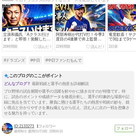
立浪和義氏「Aクラス行け
阿部寿樹が代打V打！今季3
竜党歓喜！ヤク
ます」と即答！覚醒した石
度目の4連勝で井上監督も
で3位まで3ゲ
川昂弥の打撃分析＆阪神3
絶賛「ここぞという時の切
昂弥の決着打
20時間前
22時間前
2日前
連戦のキーポイントを語る
り札」
に「カンパー
#ドラゴンズ
#中日
#中日ファンだもんで
このブログのここがポイント
最新戦績と選手の熱意を詳細解説
プロ野球の試合展開や選手の活躍を鮮やかに描き出すのが特徴です。特
に、試合のポイントや成績データを徹底分析し、選手の印象的な場面や記
録に焦点を当てています。勝負に懸ける選手たちの熱意や戦術の妙を、鋭
い視点と分かりやすさを兼ね備えながら伝え、読む人に次の一戦を想像さ
せる魅力を持っています。
2133273
1
週間IN:
0
週間OUT:
260
月間IN:
10