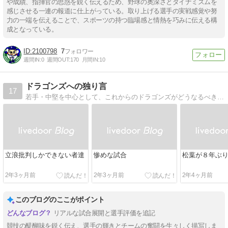
や成績、指揮官の思惑を鋭く伝えるため、野球の奥深さとダイナミズムを
感じさせる一連の報道に仕上がっている。取り上げる選手の実戦感覚や努
力の一端を伝えることで、スポーツの持つ臨場感と情熱を巧みに伝える構
成となっている。
2100798
7
週間IN:
0
週間OUT:
170
月間IN:
10
ドラゴンズへの独り言
17
若手・中堅を中心として、これからのドラゴンズがどうなるべきなのか、どう変わっていくのか、自分なりに思った事を書いていこうと思っています。
立浪批判しかできない者達
惨めな試合
松葉が８年ぶ
2年3ヶ月前
2年3ヶ月前
2年4ヶ月前
このブログのここがポイント
リアルな試合展開と選手評価を追記
競技の醍醐味を鋭く伝え、選手の輝きとチームの奮闘を生々しく描写しま