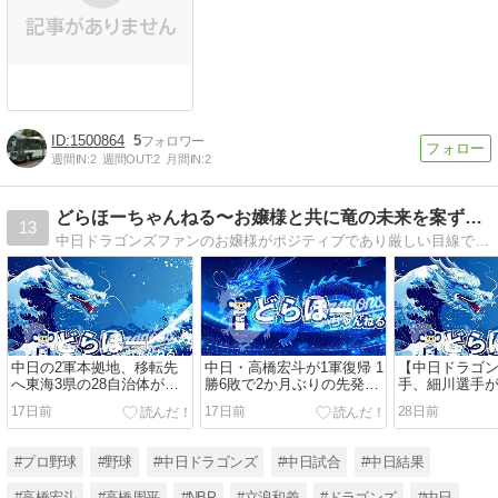
1500864
5
週間IN:
2
週間OUT:
2
月間IN:
2
どらほーちゃんねる〜お嬢様と共に竜の未来を案ずるブログ
13
中日ドラゴンズファンのお嬢様がポジティブであり厳しい目線でドラゴンズについて執筆中。2ch・5chまとめではありません
中日の2軍本拠地、移転先
中日・高橋宏斗が1軍復帰 1
【中日ドラゴ
へ東海3県の28自治体が応
勝6敗で2か月ぶりの先発
手、細川選手
募 – 毎日新聞
へ…2軍では勝ち星なし、
で選出 – スポ
17日前
17日前
28日前
清水達也も復帰 – full-
count.jp
#プロ野球
#野球
#中日ドラゴンズ
#中日試合
#中日結果
#高橋宏斗
#高橋周平
#NBP
#立浪和義
#ドラゴンズ
#中日