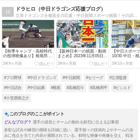
ドラヒロ（中日ドラゴンズ応援ブログ）
16
立浪ドラゴンズを徹底全力応援！中日新聞スポーツ紙面！その試合のMVP・殊勲・推しも呟きます。
【秋季キャンプ・高校時代
【阪神日本一の紙面・動画
【中日スポー
の投球映像あり】根尾昂ケ
まとめ】2023年11月05日
10/30 中日
ース打撃登板！実戦想定練
(日) ★阪神タイガース38年
ックスリーグで
2年9ヶ月前
2年9ヶ月前
2年10ヶ月前
習に手応え「明るくなりま
ぶり2度目の日本一！★阪
目！7回75球2
したよね」立浪監督も期
神7ー1オリックス★アレの
の快投！
待！
アレ完遂！
#プロ野球
#中日ドラゴンズ
#中日新聞
#セリーグ
#立浪監督
#中日試合
#中日結果
#根尾
#高橋宏斗
#高橋周平
#ビシエド
#小笠原慎之介
このブログのここがポイント
選手の成長とチームの動向を鮮烈に伝える記事群
多彩な試合や練習の模様を詳細に追い、選手個々の技術向上やチームの歩
みに焦点を当てた内容が展開されている。鮮明な映像や画像を交え、戦況