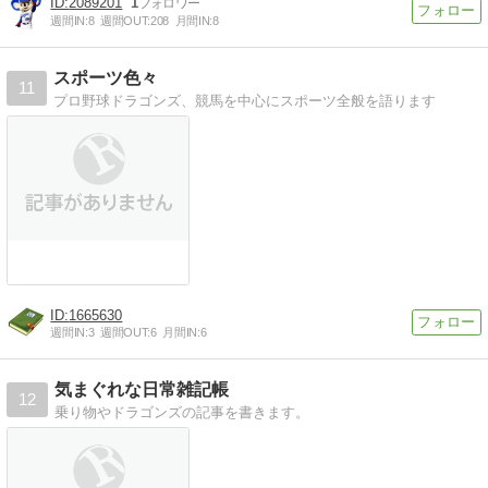
2089201
1
週間IN:
8
週間OUT:
208
月間IN:
8
スポーツ色々
11
プロ野球ドラゴンズ、競馬を中心にスポーツ全般を語ります
1665630
週間IN:
3
週間OUT:
6
月間IN:
6
気まぐれな日常雑記帳
12
乗り物やドラゴンズの記事を書きます。