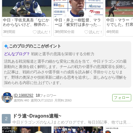
中日・宇佐見真吾「なにか
中日・井上一樹監督、マラ
中日・マラー
わからないけど、柳井の金
ーは「被安打は多かったけ
りでした。打
魚！風情ありすぎて！」
どもそこで粘りの投球がで
フルスイング
3時間前
3時間50分前
4時間前
きた」
る。チームの
もなれてよか
このブログのここがポイント
戦術と選手の意識を深堀りする分析力
活気ある戦況報道と選手の細かな変化に焦点を当て、中日ドラゴンズの最
新動向と裏側を鋭く解明します。チームの戦力や選手の意識変容を反映し
た記事は、戦術の巧みさや選手個々の成長を読み解く手掛かりとなりま
す。野球の奥深さや技術革新に纏わる思考を追求し、楽しみながら理解を
深められる内容に仕上げています。
1988292
18
週間IN:
440
週間OUT:
10210
月間IN:
2060
ドラ速~Dragons速報~
2
中日ドラゴンズのなんJまとめブログです。毎日10記事、他では見られない中日記事が見られます。