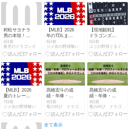
に「カンパー
イ！」の声
村松サヨナラ
【MLB】2026
【現地観戦】
男の本領！ボ
年のTDLまと
ドラゴンズ
スラー2ホー
め
〝５位の壁〟
4日前
5日前
5日前
夜空のドラゴンズ
ジメ吉の野球喰い
ユリの野球ぐるぐる帳
マー！
に弱い？ ●
C4-3D（8/2）
【MLB】2026
髙橋宏斗の成
髙橋宏斗の成
夏のトレード
績・年俸・プ
績・年俸・プ
候補ランキン
ロフィールま
ロフィールま
7日前
9日前
9日前
ジメ吉の野球喰い
竜の叫び ドラゴンズ魂、ここにあり！
竜の叫び ドラゴンズ魂、ここにあり！
グ
とめ【2026年
とめ【2026年
最新】中日ド
最新】中日ド
ラゴンズ
ラゴンズ
全て表示