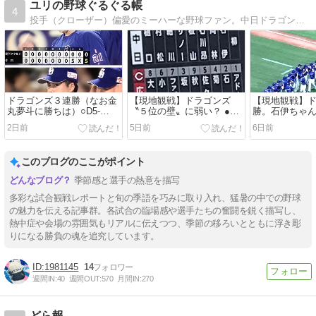
ユリの野球ぐるぐる帳
4
投手（クローザー）偏愛のミーハーな野球ファン。中日ドラゴンズを応援しています。カープ投手陣を応援しています。ババアです。心の住所はバンテリンドーム・パノラマA最前列。
ドラゴンズ３連勝（なお金
【現地観戦】ドラゴンズ
【現地観戦】
丸夢斗に勝ちは）○D5-
〝５位の壁〟に弱い？ ●
勝。石伊ちゃん
0YS（8/6）
C4-3D（8/2）
C1-7D）8/1）
2日前
5日前
6日前
このブログのここがポイント
季節感と選手の熱意を描写
多彩な試合観戦レポートと旬の季語を巧みに取り入れ、猛暑の中での野球
の魅力を伝える記事群。各試合の臨場感や選手たちの奮闘を鋭く描写し、
熱中症や会場の雰囲気もリアルに伝えつつ、季節の移ろいとともに浮き彫
りになる勝負の魂を追究しています。
1981145
14
週間IN:
40
週間OUT:
570
月間IN:
270
どら報