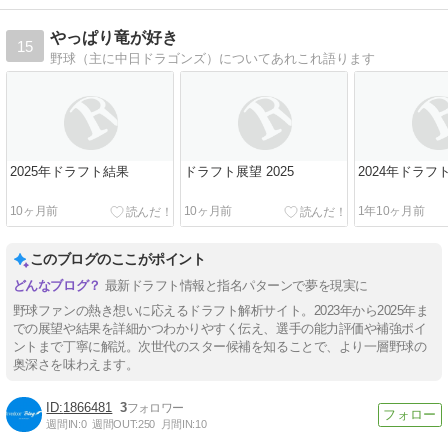
やっぱり竜が好き
15
野球（主に中日ドラゴンズ）についてあれこれ語ります
2025年ドラフト結果
ドラフト展望 2025
2024年ドラフ
10ヶ月前
10ヶ月前
1年10ヶ月前
このブログのここがポイント
最新ドラフト情報と指名パターンで夢を現実に
野球ファンの熱き想いに応えるドラフト解析サイト。2023年から2025年ま
での展望や結果を詳細かつわかりやすく伝え、選手の能力評価や補強ポイ
ントまで丁寧に解説。次世代のスター候補を知ることで、より一層野球の
奥深さを味わえます。
1866481
3
週間IN:
0
週間OUT:
250
月間IN:
10