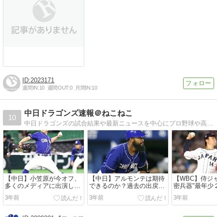
【Tips】気になるブログをフォロー。

登録不要。更新を逃さずキャッチ！
閉じる
2023171
週間IN:
10
週間OUT:
0
月間IN:
10
中日ドラゴンズ速報＠ねこねこ
10
中日ドラゴンズの試合結果や最新ニュースを中心にプロ野球や高校野球のニュースをまとめたサイトです。 みなさんが気になるドラゴンズ２軍での若手の活躍なども取り上げていければと思います。
【中日】小笠原が今オフ、
【中日】アルモンテは期待
【WBC】侍ジ
多くのメディアに出演した
できるのか？過去の出戻り
密兵器"最年少
理由
外国人は？
高橋宏斗
3年前
3年前
3年前