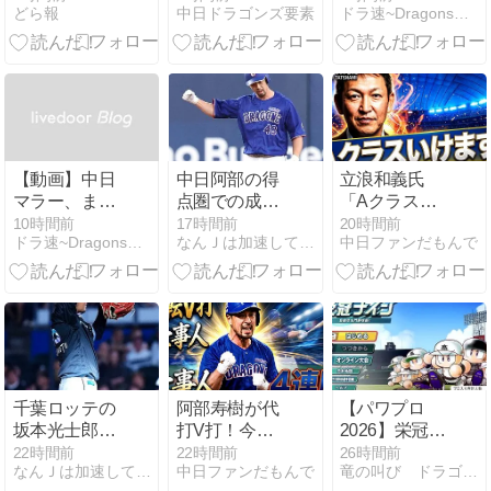
どら報
中日ドラゴンズ要素
ドラ速~Dragons速報~
回1失点、打
っていた。福
今季最長5連
ってはタイム
永さんもよく
勝！打っては
リー三塁打で
走ってくれ
12安打7得点
5連勝！！
て、感謝して
＆投げてはマ
います」
ラーが7回1失
点で4勝
目！！！
【動画】中日
中日阿部の得
立浪和義氏
マラー、また
点圏での成績
「Aクラス行
バットで魅せ
wwwwwwwwwwww
けます」と即
10時間前
17時間前
20時間前
ドラ速~Dragons速報~
なんＪは加速している
中日ファンだもんで
る！2死から2
答！覚醒した
点タイムリー
石川昂弥の打
スリーベース
撃分析＆阪神
ヒット！！！
3連戦のキー
ポイントを語
る
千葉ロッテの
阿部寿樹が代
【パワプロ
坂本光士郎投
打V打！今季3
2026】栄冠ナ
手、１イニン
度目の4連勝
イン3年モー
22時間前
22時間前
26時間前
なんＪは加速している
中日ファンだもんで
竜の叫び ドラゴンズ魂、ここにあり！
グ３死球を達
で井上監督も
ド初心者向け