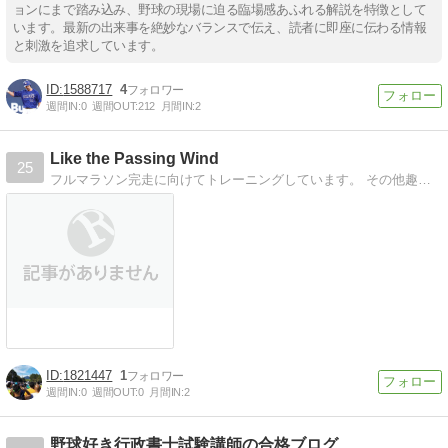
ョンにまで踏み込み、野球の現場に迫る臨場感あふれる解説を特徴として
います。最新の出来事を絶妙なバランスで伝え、読者に即座に伝わる情報
と刺激を追求しています。
1588717
4
週間IN:
0
週間OUT:
212
月間IN:
2
Like the Passing Wind
25
フルマラソン完走に向けてトレーニングしています。 その他趣味や雑感など。
1821447
1
週間IN:
0
週間OUT:
0
月間IN:
2
野球好き行政書士試験講師の合格ブログ