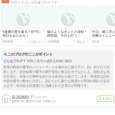
中日ドラゴンズ応援ブログです。
5連勝の壁を破る！好守に
嘘のようなホントの逆転！
中日、遂に浮
明日をみたかも！
阿部様、今日も打つ！
決勝タイムリ
6時間前
31時間前
2日前
このブログのここがポイント
戦局と選手の成長を的確に解説
野球の戦況や選手のパフォーマンスを細やかに掘り下げ、鋭い切り口で分
析します。試合結果や選手の調子変化に焦点を当てながらも、前向きな視
点を保ち、未来への期待を持たせる表現を心掛けています。具体的な試合
内容や選手の動きに注目し、読むたびに新たな角度から野球の面白さを伝
えます。迫力ある言葉選びと洗練された文章力が特徴です。
2029003
7
週間IN:
54
週間OUT:
333
月間IN:
171