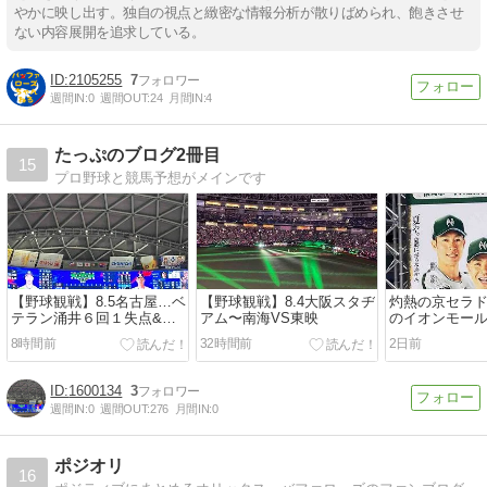
やかに映し出す。独自の視点と緻密な情報分析が散りばめられ、飽きさせ
ない内容展開を追求している。
2105255
7
週間IN:
0
週間OUT:
24
月間IN:
4
たっぷのブログ2冊目
15
プロ野球と競馬予想がメインです
【野球観戦】8.5名古屋…ベ
【野球観戦】8.4大阪スタヂ
灼熱の京セラ
テラン涌井６回１失点&ナ
アム〜南海VS東映
のイオンモー
イスバント
8時間前
32時間前
2日前
1600134
3
週間IN:
0
週間OUT:
276
月間IN:
0
ポジオリ
16