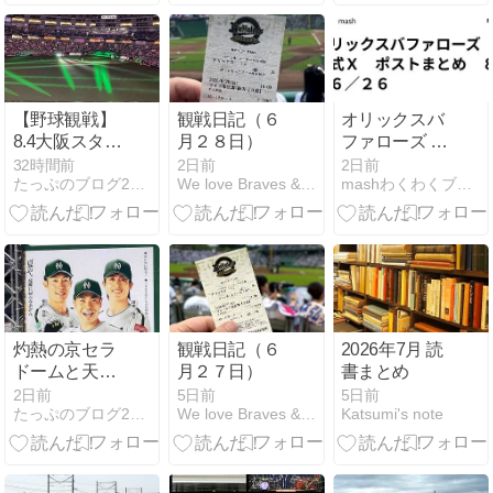
【野球観戦】
観戦日記（６
オリックスバ
8.4大阪スタヂ
月２８日）
ファローズ 公
アム〜南海VS
式Ｘ ポストま
32時間前
2日前
2日前
たっぷのブログ2冊目
We love Braves & Mini （2nd G）
mashわくわくブログ
東映
とめ ８／６／
２６
灼熱の京セラ
観戦日記（６
2026年7月 読
ドームと天国
月２７日）
書まとめ
のイオンモー
2日前
5日前
5日前
たっぷのブログ2冊目
We love Braves & Mini （2nd G）
Katsumi's note
ルを３往復