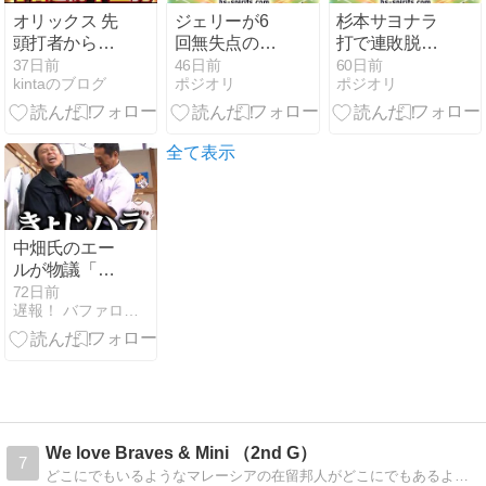
オリックス 先
ジェリーが6
杉本サヨナラ
頭打者から4
回無失点の快
打で連敗脱
者連続ホーム
投！若月1号
出！！！
37日前
46日前
60日前
kintaのブログ
ポジオリ
ポジオリ
ランを打た
ソロ＆宗の適
れ、その後も
時打で鷹を寄
追加点を入れ
せ付けず5-0完
られ、北海道
封勝利
全て表示
日本ハムに3
タテをくらい
5位転落
（2026.7.2）
中畑氏のエー
ルが物議「娘
の尻を謝るま
72日前
遅報！ バファローズちゃんねる【5ch等まとめ】
で叩き続けた
ことがある」
「あの時があ
ってよかっ
た」【阿部辞
任】
We love Braves & Mini （2nd G）
7
どこにでもいるようなマレーシアの在留邦人がどこにでもあるような毎日を綴るブログ