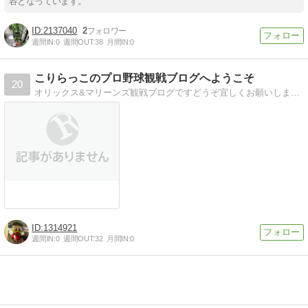
容となっています。
2137040
2
週間IN:
0
週間OUT:
38
月間IN:
0
こりらっこのプロ野球観戦ブログへようこそ
20
オリックス&マリーンズ観戦ブログですどうぞ宜しくお願いします(*^ω^*)
1314921
週間IN:
0
週間OUT:
32
月間IN:
0