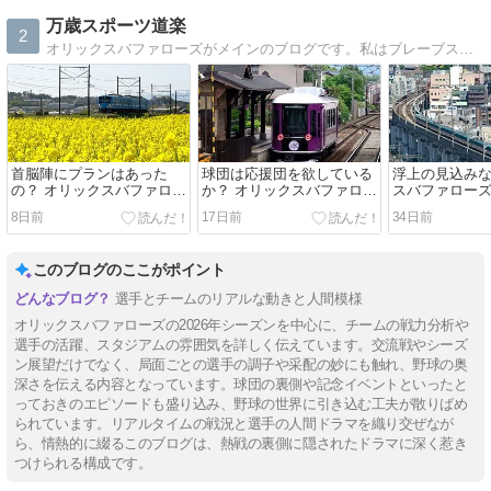
万歳スポーツ道楽
2
オリックスバファローズがメインのブログです。私はブレーブス時代から球場観戦しているアマ・フォトグラファーです。鉄道写真も載せてます。
首脳陣にプランはあった
球団は応援団を欲している
浮上の見込みな
の？ オリックスバファロー
か？ オリックスバファロー
スバファローズ2
ズ2026
ズ2026
8日前
17日前
34日前
このブログのここがポイント
選手とチームのリアルな動きと人間模様
オリックスバファローズの2026年シーズンを中心に、チームの戦力分析や
選手の活躍、スタジアムの雰囲気を詳しく伝えています。交流戦やシーズ
ン展望だけでなく、局面ごとの選手の調子や采配の妙にも触れ、野球の奥
深さを伝える内容となっています。球団の裏側や記念イベントといったと
っておきのエピソードも盛り込み、野球の世界に引き込む工夫が散りばめ
られています。リアルタイムの戦況と選手の人間ドラマを織り交ぜなが
ら、情熱的に綴るこのブログは、熱戦の裏側に隠されたドラマに深く惹き
つけられる構成です。