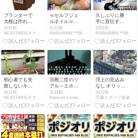
プランターで
≪セルフジェ
久しぶりに勝
大根は作れる
ルネイル≫シ
手に宣伝する
のか？初心者
ルバー×エメ
係（）のお仕
20日前
21日前
23日前
NEXSTARS(ネクスターズ)
RAIN×RAIN ***Blog Style***
RAIN×RAIN ***Blog Style***
でもできる栽
グリのラメグ
事をしたいと
培方法！収穫
ラネイル
思います！！
までの注意点
を完全解説
初心者でも失
宗教二世のリ
浮上の見込み
敗しないキュ
アル～エホバ
なし オリック
ウリの作り
の証人として
スバファロー
26日前
31日前
34日前
NEXSTARS(ネクスターズ)
Katsumi's note
万歳スポーツ道楽
方！プランタ
生まれ育つと
ズ2026
ー選びや収穫
いうこと～刊
まで
行にあたっ
て。