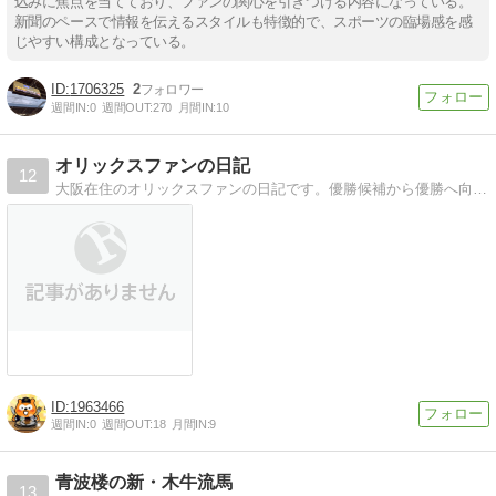
込みに焦点を当てており、ファンの関心を引きつける内容になっている。
新聞のペースで情報を伝えるスタイルも特徴的で、スポーツの臨場感を感
じやすい構成となっている。
1706325
2
週間IN:
0
週間OUT:
270
月間IN:
10
オリックスファンの日記
12
大阪在住のオリックスファンの日記です。優勝候補から優勝へ向かって〜
1963466
週間IN:
0
週間OUT:
18
月間IN:
9
青波楼の新・木牛流馬
13