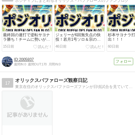
ポジティブにまとめるオリックス・バファローズのファンブログ
最終回の連打で逆転サヨナ
ジェリーが6回無失点の快
杉本サヨナラ
ラ勝ち！チームに勢いがつ
投！若月1号ソロ＆宗の適
出！！！
きそうな一勝！
時打で鷹を寄せ付けず5-0完
15日前
46日前
60日前
封勝利
2005937
週間IN:
0
週間OUT:
170
月間IN:
0
オリックスバファローズ観察日記
17
東京在住のオリックスバファローズファンが日頃試合を見ていて気づいたことや感じたことや、起用や戦術などについて気ままに綴るブログ。