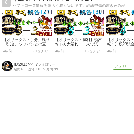
8
バファローズ情報を幅広く取り扱います。誹謗中傷の書き込み記事はございません。対戦相手にも注目して記事を作っているので対戦球団ファンもぜひ注目してもらいたいです。
【オリックス・引分】残り
【オリックス・勝利】頓宮
【オリックス
11試合。ソフバンとの直接
ちゃん大暴れ！一人で試合
転！】残23試合
対決３試合、どうなる？！
を決める。田嶋、驚異の勝
ム差を打ち砕
4年前
4年前
4年前
運！
連覇へ。
2013744
7
週間IN:
1
週間OUT:
15
月間IN:
1