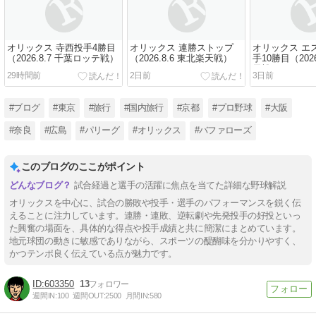
オリックス 寺西投手4勝目
オリックス 連勝ストップ
オリックス エ
（2026.8.7 千葉ロッテ戦）
（2026.8.6 東北楽天戦）
手10勝目（2026
天戦）
29時間前
2日前
3日前
#ブログ
#東京
#旅行
#国内旅行
#京都
#プロ野球
#大阪
#奈良
#広島
#パリーグ
#オリックス
#バファローズ
このブログのここがポイント
試合経過と選手の活躍に焦点を当てた詳細な野球解説
オリックスを中心に、試合の勝敗や投手・選手のパフォーマンスを鋭く伝
えることに注力しています。連勝・連敗、逆転劇や先発投手の好投といっ
た興奮の場面を、具体的な得点や投手成績と共に簡潔にまとめています。
地元球団の動きに敏感でありながら、スポーツの醍醐味を分かりやすく、
かつテンポ良く伝えている点が魅力です。
603350
13
週間IN:
100
週間OUT:
2500
月間IN:
580