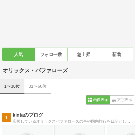
人気
フォロー数
急上昇
新着
オリックス・バファローズ
1〜30位
31〜60位
画像表示
文字表示
kintaのブログ
1
応援しているオリックスバファローズの事や国内旅行を日記として、2024年12月現在で7000記事を書いています。是非見て下さい!!