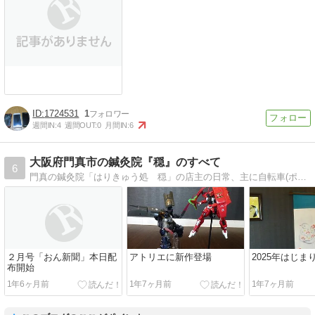
1724531
1
週間IN:
4
週間OUT:
0
月間IN:
6
大阪府門真市の鍼灸院『穏』のすべて
6
門真の鍼灸院「はりきゅう処 穏」の店主の日常、主に自転車(ポタリング)、、マンホールカードやダムカードの収集、グルメ（ラーメン）、バファローズの話題が多いです。
２月号「おん新聞」本日配
アトリエに新作登場
2025年はじま
布開始
1年6ヶ月前
1年7ヶ月前
1年7ヶ月前