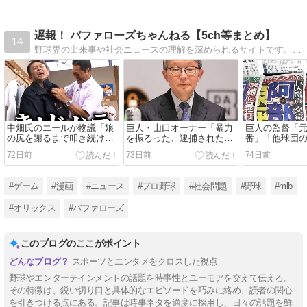
遅報！ バファローズちゃんねる【5ch等まとめ】
14
野球界の出来事や社会ニュースの理解を深められるサイトです。#オリックス https://twitter.com/buffa_channel
中畑氏のエールが物議「娘
巨人・山口オーナー「暴力
巨人の監督「
の尻を謝るまで叩き続けた
を振るった、逮捕されたと
番」「他球団
ことがある」「あの時があ
いう事実は消すことができ
ない純血」← 
72日前
73日前
74日前
ってよかった」【阿部辞
ない」【阿部辞任】
【阿部辞任】
任】
#ゲーム
#漫画
#ニュース
#プロ野球
#社会問題
#野球
#mlb
#オリックス
#バファローズ
このブログのここがポイント
スポーツとエンタメをクロスした視点
野球やエンターテインメントの話題を時事性とユーモアを交えて伝える。
その特徴は、鋭い切り口と具体的なエピソードを巧みに絡め、読者の関心
を引きつける点にある。記事は時事ネタを適度に採用し、日々の話題を鮮