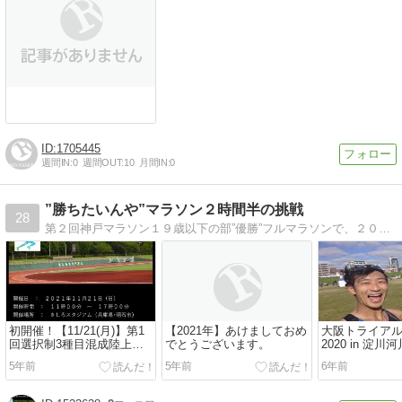
1705445
週間IN:
0
週間OUT:
10
月間IN:
0
”勝ちたいんや”マラソン２時間半の挑戦
28
第２回神戸マラソン１９歳以下の部”優勝”フルマラソンで、２０２０年・２０２４年、オリンピック出場を目指す！
初開催！【11/21(月)】第1
【2021年】あけましておめ
大阪トライア
回選択制3種目混成陸上競
でとうございます。
2020 in 淀
技会
5年前
5年前
6年前