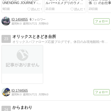
UNENDING JOURNEY -
ルバー×エメグリのラメグ
係（）のお仕
FOREVER-』＠オリックス
ラネイル
思います！！
9日前
21日前
23日前
劇場（DAY-1）
1404855
6
週間IN:
0
週間OUT:
21
月間IN:
0
オリックスときどき台所
23
オリックスバファローズ応援ブログです。休日のみ現地観戦−年間20試合観戦が目標ー。他はたまに男の料理ブログと化します。
1744565
週間IN:
0
週間OUT:
21
月間IN:
0
からまわり
24