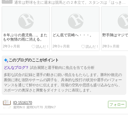
通常は野球を主に週末は競馬との２本立て。スタンスは「はっきり言ってバファローズびいきです！」
８年ぶりの鹿児島…。また
どん底で宮崎へ・・・。
野手陣はマジ
もや無情の雨に消える。
2年3ヶ月前
2年3ヶ月前
2年3ヶ月前
このブログのここがポイント
試合展開と選手動向に焦点を当てる分析
多彩な試合の記録と選手の動きに鋭い視点をもたらします。勝利や敗北の
裏側に潜む攻防やチームの調子を、具体的な投打の状況や選手のパフォー
マンスを通じて鮮やかに伝えます。現場の空気や思惑も盛り込みながら、
スポーツの奥深さと興奮をダイナミックに表現します。
1516170
週間IN:
0
週間OUT:
70
月間IN:
7