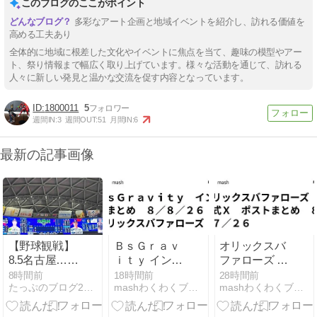
このブログのここがポイント
多彩なアート企画と地域イベントを紹介し、訪れる価値を
高める工夫あり
全体的に地域に根差した文化やイベントに焦点を当て、趣味の模型やアー
ト、祭り情報まで幅広く取り上げています。様々な活動を通じて、訪れる
人々に新しい発見と温かな交流を促す内容となっています。
1800011
5
週間IN:
3
週間OUT:
51
月間IN:
6
最新の記事画像
【野球観戦】
ＢｓＧｒａｖ
オリックスバ
8.5名古屋…ベ
ｉｔｙ インス
ファローズ 公
テラン涌井６
タまとめ ８／
式Ｘ ポストま
8時間前
18時間前
28時間前
たっぷのブログ2冊目
mashわくわくブログ
mashわくわくブログ
回１失点&ナ
８／２６ オリ
とめ ８／７／
イスバント
ックスバファ
２６
ローズ