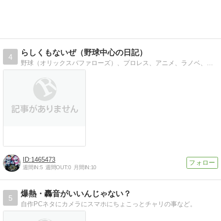
らしくもないぜ（野球中心の日記）
4
野球（オリックスバファローズ）、プロレス、アニメ、ラノベ、漫画、ゲーム、特撮。
1465473
週間IN:
5
週間OUT:
0
月間IN:
10
爆熱・轟音がいいんじゃない？
5
自作PCネタにカメラにスマホにちょこっとチャリの事など。