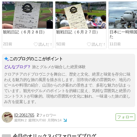
観戦日記（６月２８日）
観戦日記（６月２７日）
日本に一時帰
た
2日前
5日前
11日前
このブログのここがポイント
旅とグルメが融合した絶景体験
クロアチアのドブロヴニクを舞台に、歴史と文化、絶景と味覚を存分に味
わえる魅力的な旅の風景を描き出します。旧市街の夜の雰囲気や、地元の
ビールや料理の紹介、山頂からの夕暮れの景色まで、多彩な魅力が詰まっ
ています。観光やグルメのポイントを的確に捉え、気軽な雰囲気と絶景の
コントラストが印象的。現地の雰囲気や文化に触れ、一味違った旅の楽し
み方を提案します。
2061765
2
週間IN:
2
週間OUT:
60
月間IN:
14
今日のオリックスバファローズブログ