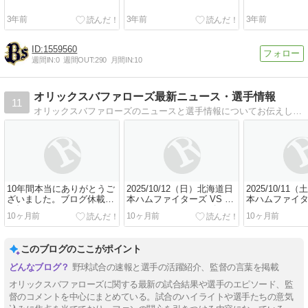
3年前
3年前
3年前
1559560
週間IN:
0
週間OUT:
290
月間IN:
10
オリックスバファローズ最新ニュース・選手情報
11
オリックスバファローズのニュースと選手情報についてお伝えしていくブログです。「どこよりもわかりやすい、詳細な」試合速報を心掛けております。
10年間本当にありがとうご
2025/10/12（日）北海道日
2025/10/1
ざいました。ブログ休載の
本ハムファイターズ VS オ
本ハムファイター
お知らせ
リックスバファローズ
リックスバフ
10ヶ月前
10ヶ月前
10ヶ月前
CS1stステージ 試合レポー
CS1stステー
ト
ト
このブログのここがポイント
野球試合の速報と選手の活躍紹介、監督の言葉を掲載
オリックスバファローズに関する最新の試合結果や選手のエピソード、監
督のコメントを中心にまとめている。試合のハイライトや選手たちの意気