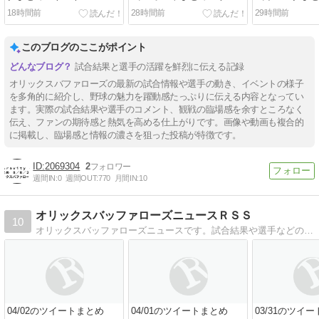
リックスバファローズ
／２６
２６
18時間前
28時間前
29時間前
このブログのここがポイント
試合結果と選手の活躍を鮮烈に伝える記録
オリックスバファローズの最新の試合情報や選手の動き、イベントの様子
を多角的に紹介し、野球の魅力を躍動感たっぷりに伝える内容となってい
ます。実際の試合結果や選手のコメント、観戦の臨場感を余すところなく
伝え、ファンの期待感と熱気を高める仕上がりです。画像や動画も複合的
【Tips】気になるブログをフォロー。

登録不要。更新を逃さずキャッチ！
に掲載し、臨場感と情報の濃さを狙った投稿が特徴です。
閉じる
2069304
2
週間IN:
0
週間OUT:
770
月間IN:
10
オリックスバッファローズニュースＲＳＳ
10
オリックスバッファローズニュースです。試合結果や選手などの内容をお届けします。
04/02のツイートまとめ
04/01のツイートまとめ
03/31のツイ