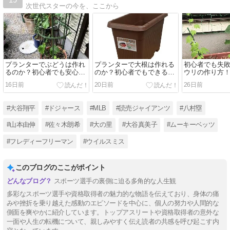
次世代スターの今を、ここから
プランターでぶどうは作れ
プランターで大根は作れる
初心者でも失
るのか？初心者でも安心！
のか？初心者でもできる栽
ウリの作り方
収穫までを完全解説
培方法！収穫までの注意点
選びや収穫ま
16日前
20日前
26日前
を完全解説
#大谷翔平
#ドジャース
#MLB
#読売ジャイアンツ
#八村塁
#山本由伸
#佐々木朗希
#大の里
#大谷真美子
#ムーキーベッツ
#フレディーフリーマン
#ウイルスミス
このブログのここがポイント
スポーツ選手の裏側に迫る多角的な人生観
多彩なスポーツ選手や資格取得者の魅力的な物語を伝えており、身体の痛
みや挫折を乗り越えた感動のエピソードを中心に、個人の努力や人間的な
側面を爽やかに紹介しています。トップアスリートや資格取得者の意外な
一面や人生の転機について、親しみやすく伝え読者の共感を呼び起こす内