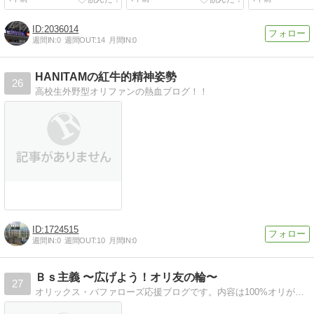
2036014
週間IN:
0
週間OUT:
14
月間IN:
0
HANITAMの紅牛的精神姿勢
26
高校生外野型オリファンの熱血ブログ！！
1724515
週間IN:
0
週間OUT:
10
月間IN:
0
Ｂｓ主義 〜広げよう！オリ友の輪〜
27
オリックス・バファローズ応援ブログです。内容は100%オリがらみ！！