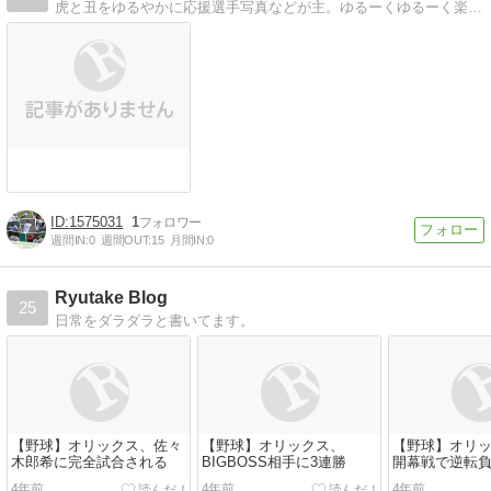
虎と丑をゆるやかに応援選手写真などが主。ゆるーくゆるーく楽しく。
1575031
1
週間IN:
0
週間OUT:
15
月間IN:
0
Ryutake Blog
25
日常をダラダラと書いてます。
【野球】オリックス、佐々
【野球】オリックス、
【野球】オリ
木郎希に完全試合される
BIGBOSS相手に3連勝
開幕戦で逆転
4年前
4年前
4年前