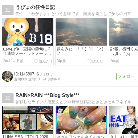
うぴょの任性日記
21
任性...『わがまま』という意味です。難病を発症してからの日常と、野球・オリックスバファローズ中心に記載してます。
山本由伸、重陽の節句に２
夢をみた…！！(゜ロ゜ノ)
訃報、横田くん
年連続ノーヒットノーラン
ノ
´；Д；｀)q
達成 ♪ヽ(´▽｀)/
2年11ヶ月前
3年前
3年前
1145807
6
週間IN:
0
週間OUT:
24
月間IN:
0
RAIN×RAIN ***Blog Style***
22
参戦したライブの感想文とプロ野球観戦記ときどきセルフネイル写真とか。LUNA SEA/SIAM SHADE/河村隆一/阪神/オリックス/セルフジェルネイル
LUNA SEA『TOUR 2026
≪セルフジェルネイル≫シ
久しぶりに勝