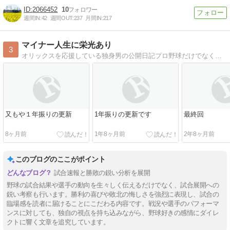
2066452
10
週間IN:
42
週間OUT:
237
月間IN:
217
マイナー人生に栄光あり
3
オリックスを応援している独身男の公開日記プロ野球だけでなく最近再び興味を持ち始めた鉄道について綴ることも
又もや１年振りの更新
1年振りの更新です
最終回
8ヶ月前
1年8ヶ月前
2年8ヶ月前
このブログのここがポイント
試合速報と勝敗の鋭い分析を展開
野球の試合結果や選手の動向を生々しく伝えるだけでなく、試合展開への
鋭い考察も行います。勝利の喜びや敗北の悔しさを強烈に表現し、試合の
臨場感を読者に届けることにこだわる内容です。戦況や選手のパフォーマ
ンスに対しても、独自の視点を持ち込みながら、野球好きの感情にダイレ
クトに響く文章を追究しています。