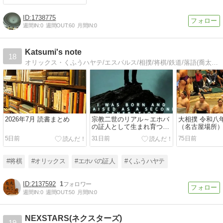
1738775
週間IN:
0
週間OUT:
60
月間IN:
0
Katsumi's note
18
オリックス・くふうハヤテ/エスパルス/相撲/将棋/鉄道/落語(喬太郎師)/一口馬主/読書/映画/自分の生い立ちである、エホバの証人二世（宗教二世）としての経験や宗教問題についても記していきたいと思います。
2026年7月 読書まとめ
宗教二世のリアル～エホバ
大相撲 令和八
の証人として生まれ育つと
（名古屋場所）
いうこと～刊行にあたっ
番付予想
5日前
31日前
75日前
て。
#将棋
#オリックス
#エホバの証人
#くふうハヤテ
2137592
1
週間IN:
0
週間OUT:
50
月間IN:
0
NEXSTARS(ネクスターズ)
19