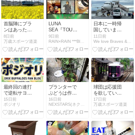
首脳陣にプラ
LUNA
日本に一時帰
ンはあった
SEA『TOUR
国していまし
の？ オリック
2026
た
8日前
9日前
11日前
万歳スポーツ道楽
RAIN×RAIN ***Blog Style***
We love Braves & Mini （2nd G）
スバファロー
UNENDING
ズ2026
JOURNEY -
FOREVER-』
＠オリックス
劇場（DAY-
1）
最終回の連打
プランターで
球団は応援団
で逆転サヨナ
ぶどうは作れ
を欲している
ラ勝ち！チー
るのか？初心
か？ オリック
15日前
16日前
17日前
ポジオリ
NEXSTARS(ネクスターズ)
万歳スポーツ道楽
ムに勢いがつ
者でも安心！
スバファロー
きそうな一
収穫までを完
ズ2026
勝！
全解説