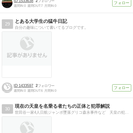
1533638
2
週間IN:
0
週間OUT:
7
月間IN:
0
とある大学生の猛牛日記
29
自分の趣味について書いてるブログです。
1433597
2
週間IN:
0
週間OUT:
6
月間IN:
0
現在の天皇を名乗る者たちの正体と犯罪解説
30
世田谷一家4人日航ジャンボ墜落グリコ森永事件など 天皇の犯罪は多数お手伝い創価学会