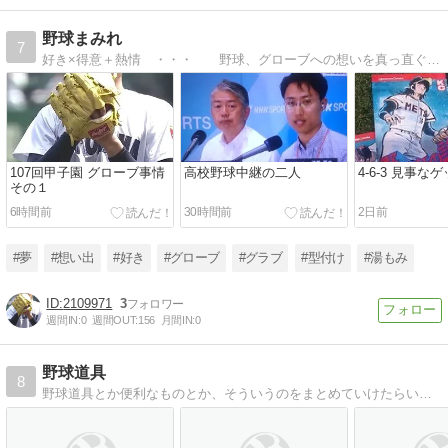
野球まみれ
7
好き×得意＋熱情 ・・・ 野球、グローブへの想いを真っ直ぐに綴ります。
107回甲子園 グローブ事情
高校野球中継の二人
4-6-3 見事な
その１
6時間前
30時間前
2日前
#夢
#想い出
#好き
#グローブ
#グラブ
#型付け
#湯もみ
2109971
3
週間IN:
0
週間OUT:
156
月間IN:
0
野球道具
8
野球道具とか便利なものとか、そういうのをまとめていけたらいいなと思ってます