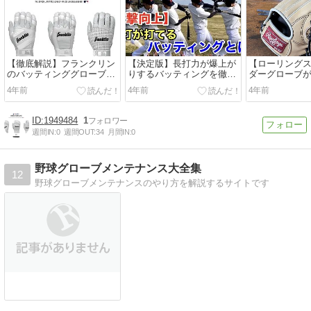
【徹底解説】フランクリン
【決定版】長打力が爆上が
【ローリングス
のバッティンググローブの
りするバッティングを徹底
ダーグローブ
種類、サイズ感、特徴や評
解説！
メルの革質や
4年前
4年前
4年前
判は？
は？？
1949484
1
週間IN:
0
週間OUT:
34
月間IN:
0
野球グローブメンテナンス大全集
12
野球グローブメンテナンスのやり方を解説するサイトです