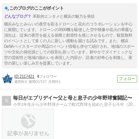
このブログのここがポイント
革新的エンタメと横浜の魅力を発信
横浜みなとみらいの夜空を彩るドローンと花火のコラボレーションを中心
に展開しています。ドローンの3500機を駆使した空中映像や花火の華麗な
演出は、従来の夜空を超える規模と創造性を感じさせるもので、観覧無料
のイベントとして多くの人に新しい感動を届ける試みです。また、横浜
DeNAベイスターズや周辺のイベント情報も併せて紹介され、地域のスポー
ツや文化の発信源としての役割も担っています。鮮やかでダイナミックな
空の芸術性と地域の賑わいを表現した内容が、読者の好奇心を刺激し、夜
空の新しい楽しみ方を提案しています。
2117421
4
週間IN:
0
週間OUT:
27
月間IN:
1
毎日がエブリデイ〜父と母と息子の少年野球奮闘記〜
5
小学1年生から少年野球チームで軟式野球を始めた息子も今年（2016年度）で小学4年生。 丸3年の下積みに耐えw今季からや〜…っと自分の学年でチームを組んで試合…