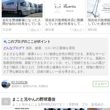
会社を懲戒解雇になった人
現在佐川急便栃木店に勤務
現在佐川急便
間が会社の社長をしている
していた者が社長をしてい
していた者が
る？
る？
71日前
88日前
88日前
このブログのここがポイント
美容、健康、コスパの三重奏を実現
さまざまな美容・健康トレンドに敏感な女性が満足できる、多彩なサービ
スとプログラムが融合されたブログです。実用的な美容アイテム、最新の
医療脱毛情報、家庭でできるダイエット法、そして信頼できるジムの選び
方まで幅広く取り上げ、日常の美と健康をサポートします。情報の裏付け
と丁寧な解説を通じて、読者の新しい一歩を導き出します。
2125136
週間IN:
0
週間OUT:
46
月間IN:
0
まこと兄やんの野球通信
11
まこと兄やんによる野球BLOGです！！草野球、プロ、道具紹介、技術等発信していきます。