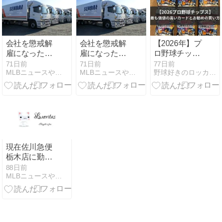
知らせ
会社を懲戒解
会社を懲戒解
【2026年】プ
雇になった人
雇になった人
ロ野球チップ
間が会社の社
間が会社の社
ス第一弾、高
71日前
71日前
77日前
MLBニュースや話題のごちゃ混ぜトレンドレビューサイト
MLBニュースや話題のごちゃ混ぜトレンドレビューサイト
野球好きのロッカールーム
長をしている
長をしている
額カードラン
キングとお勧
めの買い方を
紹介！
現在佐川急便
栃木店に勤務
していた者が
88日前
MLBニュースや話題のごちゃ混ぜトレンドレビューサイト
社長をしてい
る？