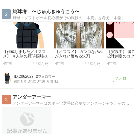
純球考 〜じゅんきゅうこう〜
2
野球・ソフトボール初心者がその競技の「本質」を考え「本物」を紹介する役立ちブログ
【作成しました／オスス
【オススメ】 ガンコな汚れ
【実践中】 審
メ】 ４人制の野球審判のフ
がきれい落ちる洗剤
投球判定のコ
ォーメーション表
4年前
4年前
4年前
2062627
2
週間IN:
0
週間OUT:
16
月間IN:
2
アンダーアーマー
3
アンダーアーマーはスポーツ選手に必要なアンダーシャツ。その魅力について