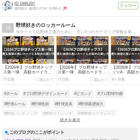
1895297
週間IN:
0
週間OUT:
30
月間IN:
0
野球好きのロッカールーム
13
当サイトでは野球上達のために、主に6つのカテゴリで情報を発信していきます1.野球のルール2.野球の道具3.基礎体力4.野球技術5.プロ野球情報6.草野球情報
【2026年】プロ野球チップ
【2026年】プロ野球チップ
【2026年】
ス第一弾、高額カードラン
ス第一弾、高額カードラン
ッツA、高額カ
キングとお勧めの買い方を
キングとお勧めの買い方を
ングとお勧め
77日前
77日前
6ヶ月前
紹介！
紹介！
介！
#ボール
#プロ野球デザインカード
#ビヨンド
#プロ野球中継
#野球ルール
#野球技術
#野球道具
#野球基礎体力
#野球バッティング
#野球ストレッチ
#草野球ユニフォーム
続きを表示
#グローブ
このブログのここがポイント