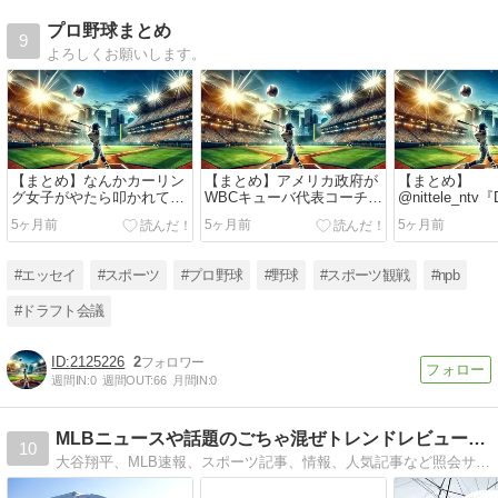
プロ野球まとめ
9
よろしくお願いします。
【まとめ】なんかカーリン
【まとめ】アメリカ政府が
【まとめ】
グ女子がやたら叩かれてる
WBCキューバ代表コーチら
@nittele_nt
のなんなの?野球も負けた
8人のビザ発給を拒否「大
2026年の読
5ヶ月前
5ヶ月前
5ヶ月前
らあれくらい叩かれないと
会の趣旨に反する」キュー
合を地上波で3月
おかしいだろ、注目度から
バ側猛反発
幕戦"巨人×阪
いって
news.yahoo.co.jp/articles/41dd12a5b77308
ネットナイター
#エッセイ
#スポーツ
#プロ野球
#野球
#スポーツ観戦
#npb
あらあら…。
ーゲーム16試
を放送
#ドラフト会議
2125226
2
週間IN:
0
週間OUT:
66
月間IN:
0
MLBニュースや話題のごちゃ混ぜトレンドレビューサイト
10
大谷翔平、MLB速報、スポーツ記事、情報、人気記事など照会サイト