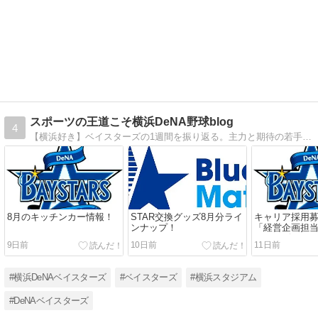
スポーツの王道こそ横浜DeNA野球blog
4
【横浜好き】ベイスターズの1週間を振り返る。主力と期待の若手の活躍、ルーキーの存在感などなど野球界の話題も含めて共有を目指します。
8月のキッチンカー情報！
STAR交換グッズ8月分ライ
キャリア採用
ンナップ！
「経営企画担
ウスデザイナ
9日前
10日前
11日前
員」追加のお
#横浜DeNAベイスターズ
#ベイスターズ
#横浜スタジアム
#DeNAベイスターズ