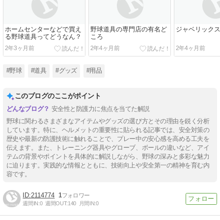
ホームセンターなどで買え
野球道具の専門店の有名ど
ジャベリック
る野球道具ってどうなん？
ころ
2年3ヶ月前
2年4ヶ月前
2年4ヶ月前
#野球
#道具
#グッズ
#用品
このブログのここがポイント
安全性と防護力に焦点を当てた解説
野球に関わるさまざまなアイテムやグッズの選び方とその理由を鋭く分析
しています。特に、ヘルメットの重要性に貼られる記事では、安全対策の
歴史や最新の防護技術に触れることで、プレー中の安心感を高める工夫を
伝えます。また、トレーニング器具やグローブ、ボールの違いなど、アイ
テムの背景やポイントを具体的に解説しながら、野球の深みと多彩な魅力
に迫ります。実践的な情報とともに、技術向上や安全第一の精神を育む内
容です。
2114774
1
週間IN:
0
週間OUT:
140
月間IN:
0