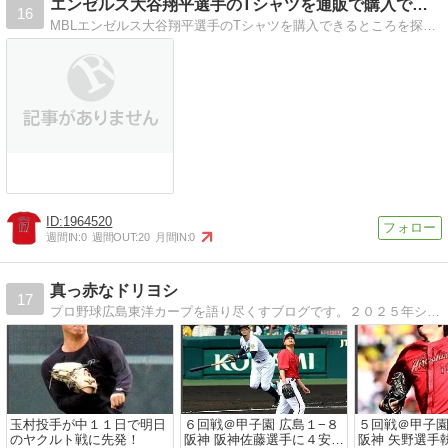
エンゼルス大谷翔平選手のTシャツを通販で購入できるところ
16
MBLエンゼルス大谷翔平選手のTシャツを購入できるところを探している人はいませんか？通販ならこちらがおすすめです。日本で購入可能です。ランキング比較も掲載。
1964520
週間IN:
0
週間OUT:
20
月間IN:
0
真っ赤なドリヨシ
17
プロ野球広島東洋カープを語り尽くすブログです。２０２５年シーズンは７年ぶりのリーグ優勝奪還！、CS突破！、そして悲願の４１年ぶりの日本一を応援します！
玉村投手が中１１日で明日
６回戦＠甲子園 広島１−８
５回戦＠甲子園
のヤクルト戦に先発！
阪神 阪神佐藤選手に４安打
阪神 矢野選手