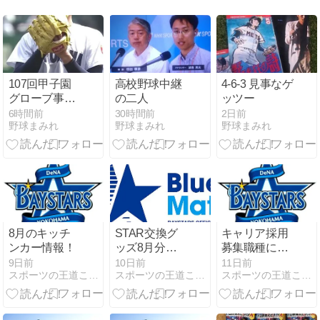
107回甲子園
高校野球中継
4-6-3 見事なゲ
グローブ事情
の二人
ッツー
その１
6時間前
30時間前
2日前
野球まみれ
野球まみれ
野球まみれ
8月のキッチ
STAR交換グ
キャリア採用
ンカー情報！
ッズ8月分ラ
募集職種に
インナップ！
「経営企画担
9日前
10日前
11日前
スポーツの王道こそ横浜DeNA野球blog
スポーツの王道こそ横浜DeNA野球blog
スポーツの王道こそ横浜DeNA野球blog
当」「インハ
ウスデザイナ
ー／契約社
員」追加のお