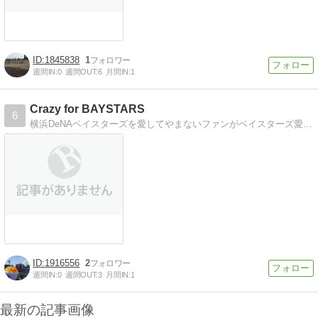
1845838
1
週間IN:
0
週間OUT:
6
月間IN:
1
Crazy for BAYSTARS
6
横浜DeNAベイスターズを愛してやまないファンがベイスターズ愛を語ります。
1916556
2
週間IN:
0
週間OUT:
3
月間IN:
1
最新の記事画像