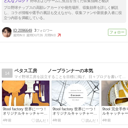
野球およびゲームに焦点を当てた収集指南と秘訣
プロ野球チップスの高額レアカードや発売場所、収集効率を詳しく解説
し、コラボ情報や選手の裏話も交えながら、収集ファンや新規参入者に役
立つ内容を満載している。
2096649
3
週間IN:
0
週間OUT:
26
月間IN:
0
ペタス工房 ノープランナーの本気
14
マイ野球工房を設立することを目標に掲げ、日々ブログを書いています！工房経験で得た野球用具に関する知識はだれにも負けません(^^)v
9tool factory 世界に一つ！
9tool factory 世界に一つ！
9tool 完全手
オリジナルキャッチャーミ
オリジナルキャッチャーミ
ルキャッチャー
ットの 作成工程をご紹介！
ットの 作成工程をご紹介！
と特徴をご紹
4年前
4年前
4年前