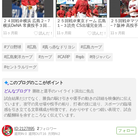
２４回戦＠横浜 広島２−７
２５回戦＠東京ドーム 広島
２５回戦＠マツ
横浜DeNA 常廣投手３回ま
１−３読売 CS出場完全消
−７阪神 高投
でプロワースト７失点。今
滅。２年連続Bクラス確
で２敗目。リ
11ヶ月前
11ヶ月前
11ヶ月前
季５度目の５連敗で５位に
定。森投手が読売リチャー
たれ完敗。借金
転落。借金は今季ワースト
ド選手に決勝の押し出し死
出は絶望的。
の１６に。
球。得点は中村奨成選手の
#プロ野球
#広島
#真っ赤なドリヨシ
#広島カープ
ソロ弾のみ。
#広島東洋カープ
#カープ
#CARP
#npb
#侍ジャパン
#セントラルリーグ
このブログのここがポイント
勝敗と選手のハイライト演出に焦点
試合結果だけでなく、勝負の駆け引きや選手の動きの詳細を映像的に伝え
ています。攻守の見せ場や投手の粘り、打者の技に迫り、スポーツの臨場
感を引き立てる文章構成が特徴です。わかりやすくかつ鋭い表現で、試合
の醍醐味を余すところなく伝えています。
2127895
2
週間IN:
0
週間OUT:
16
月間IN:
2