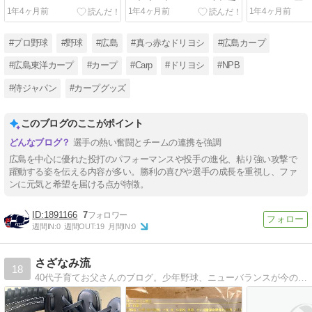
６打点と打たれる。森投手
イムリー！羽
1年4ヶ月前
1年4ヶ月前
1年4ヶ月前
４回３失点で今季初黒星。
２点タイムリ
リリーフ陣も打たれて完
７回無失点好
敗。
２連勝で首位
#プロ野球
#野球
#広島
#真っ赤なドリヨシ
#広島カープ
#広島東洋カープ
#カープ
#Carp
#ドリヨシ
#NPB
#侍ジャパン
#カープグッズ
このブログのここがポイント
選手の熱い奮闘とチームの連携を強調
広島を中心に優れた投打のパフォーマンスや投手の進化、粘り強い攻撃で
躍動する姿を伝える内容が多い。勝利の喜びや選手の成長を重視し、ファ
ンに元気と希望を届ける点が特徴。
1891166
7
週間IN:
0
週間OUT:
19
月間IN:
0
さざなみ流
18
40代子育てお父さんのブログ。少年野球、ニューバランスが今の所のメイン記事。自分の興味のある事、同じ環境のお父さんの参考になれるようなブログを目指します。