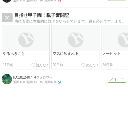
週間IN:
0
週間OUT:
16
月間IN:
0
目指せ甲子園！親子奮闘記
20
幼稚園児に本格的に野球をやらせています。親も必死です。１０年後、親子で甲子園行けたらいいな！
やるべきこと
空気に飲まれる
ノーヒット
17日前
20日前
24日前
1812407
4
週間IN:
0
週間OUT:
15
月間IN:
0