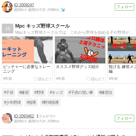
2009247
週間IN:
0
週間OUT:
25
月間IN:
0
Mpc キッズ野球スクール
15
Mpcキッズ野球スークルでは、これから野球を始める子や野球が上達したい子に向けて色々なことを教えていくブログです！また、指導者向けの記事も載せておりますので見てください！
ピッチャーに必要なトレー
オススメ野球グッズ紹介
投げる 練習メ
ニング
編
4年前
4年前
4年前
#子供
#練習
#野球
#キッズ
#子供の習い事
#練習法
#少年野球
#指導
#野球指導
2093462
1
週間IN:
0
週間OUT:
24
月間IN:
0