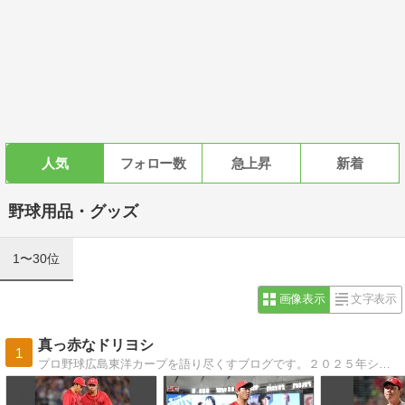
人気
フォロー数
急上昇
新着
野球用品・グッズ
1〜30位
画像表示
文字表示
真っ赤なドリヨシ
1
プロ野球広島東洋カープを語り尽くすブログです。２０２５年シーズンは７年ぶりのリーグ優勝奪還！CS突破！そして４１年ぶりの悲願の日本一を目指して頑張ります！