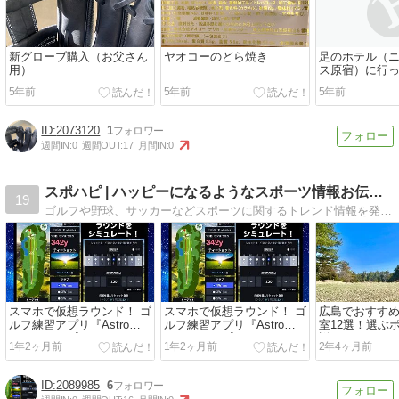
新グローブ購入（お父さん
ヤオコーのどら焼き
足のホテル（
用）
ス原宿）に行
5年前
5年前
5年前
2073120
1
週間IN:
0
週間OUT:
17
月間IN:
0
スポハピ | ハッピーになるようなスポーツ情報お伝えします！
19
ゴルフや野球、サッカーなどスポーツに関するトレンド情報を発信していきます！
スマホで仮想ラウンド！ ゴ
スマホで仮想ラウンド！ ゴ
広島でおすす
ルフ練習アプリ『Astro
ルフ練習アプリ『Astro
室12選！選ぶ
Golfers』正式リリース
Golfers』正式リリース
説
1年2ヶ月前
1年2ヶ月前
2年4ヶ月前
2089985
6