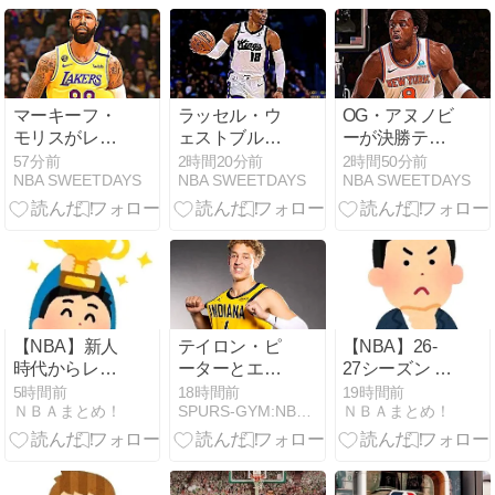
マーキーフ・
ラッセル・ウ
OG・アヌノビ
モリスがレブ
ェストブルッ
ーが決勝ティ
ロン・ジェイ
クが去就につ
ップについて
57分前
2時間20分前
2時間50分前
NBA SWEETDAYS
NBA SWEETDAYS
NBA SWEETDAYS
ムスとの再会
いて「考えて
「もう終わっ
を求めてシク
いない」
たこと」
サーズにアピ
ール？
【NBA】新人
テイロン・ピ
【NBA】26-
時代からレブ
ーターとエグ
27シーズン チ
ロンと共に
ジビット10契
ームごとのプ
5時間前
18時間前
19時間前
ＮＢＡまとめ！
SPURS-GYM:NBA,スパーズ情報届けます.
ＮＢＡまとめ！
MIAで2連覇を
約！今秋のロ
レイオフ進出
達成したノリ
スター争いは
の確率
ス・コールが
どうなる？
語る「50mil＋