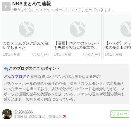
NBAまとめて速報
8
NBAを中心にバスケットボールについてまとめていきます。
またスラムダンク読んで泣
【漫画】バスケのトレンド
【バスケ】ス
いてしまった
を先取り?現代の基準でも
者の長男 B2
凄すぎた『スラムダンク』
んだプロの第一
1年1ヶ月前
1年1ヶ月前
1年1ヶ月前
のスーパープレー
観衆4000人が
このブログのここがポイント
多様な視点とリアルな試合感を伝える内容
バスケットボールの試合や選手の評価、漫画『スラムダンク』の名場面と
いったテーマを扱っており、各話で分析やエピソードを紹介しながら、ス
ポーツと漫画の世界の奥深さを伝えている。ファンの視点や最新の動向も
盛り込まれ、興味を引く内容になっている。
2046336
週間IN:
10
週間OUT:
10
月間IN:
10