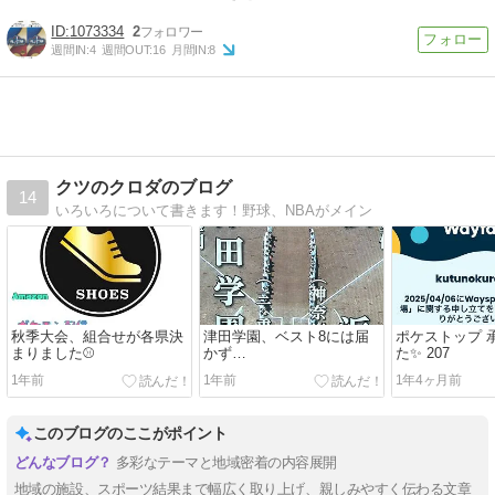
#NBA
#NBA観戦ツアー
#NBAチケット
1073334
2
週間IN:
4
週間OUT:
16
月間IN:
8
クツのクロダのブログ
14
いろいろについて書きます！野球、NBAがメイン
秋季大会、組合せが各県決
津田学園、ベスト8には届
ポケストップ 
まりました⚾️
かず…
た✨ 207
1年前
1年前
1年4ヶ月前
このブログのここがポイント
多彩なテーマと地域密着の内容展開
地域の施設、スポーツ結果まで幅広く取り上げ、親しみやすく伝わる文章