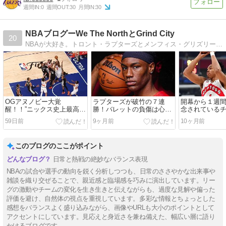
週間IN:
0
週間OUT:
30
月間IN:
30
NBAブログーWe The NorthとGrind City
20
NBAが大好き。トロント・ラプターズとメンフィス・グリズリーズのことを中心に現地記事を和訳してお届けするブログ。シーズン中は観戦記が中心となっています。
OGアヌノビー大覚
ラプターズが破竹の７連
開幕から１週
醒！！”ニックス史上最高の
勝！バレットの負傷は心配
念されている
プレー”で29PTSビハインド
ながら…好調の要因の１つ
こ？心配＆期
59日前
9ヶ月前
10ヶ月前
からの逆転で王手へ
はベンチの好調か
ートを切った5
このブログのここがポイント
日常と熱戦の絶妙なバランス表現
NBAの試合や選手の動向を鋭く分析しつつも、日常のささやかな出来事や
雑談を織り交ぜることで、親近感と臨場感を巧みに演出しています。リー
グの激動やチームの変化を生き生きと伝えながらも、過度な見解や偏った
評価を避け、自然体の視点を重視しています。多彩な情報とちょっとした
感想をバランスよく盛り込みながら、画像やURLも大小のポイントとして
アクセントにしています。見応えと身近さを兼ね備えた、幅広い層に語り
かけるブログです。