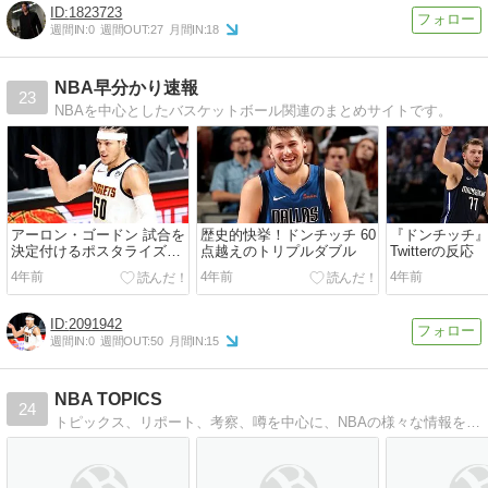
1823723
週間IN:
0
週間OUT:
27
月間IN:
18
NBA早分かり速報
23
NBAを中心としたバスケットボール関連のまとめサイトです。
アーロン・ゴードン 試合を
歴史的快挙！ドンチッチ 60
『ドンチッチ
決定付けるポスタライズダ
点越えのトリプルダブル
Twitterの反応
ンク
4年前
4年前
4年前
2091942
週間IN:
0
週間OUT:
50
月間IN:
15
NBA TOPICS
24
トピックス、リポート、考察、噂を中心に、NBAの様々な情報をお届けします。ほぼ必ず毎朝7時に1記事を投稿、一日全体で2~4記事を投稿中。