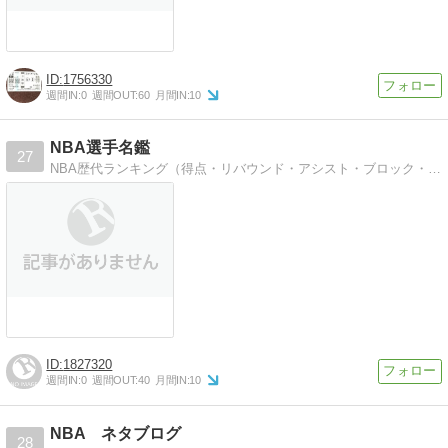
1756330
週間IN:
0
週間OUT:
60
月間IN:
10
NBA選手名鑑
27
NBA歴代ランキング（得点・リバウンド・アシスト・ブロック・スティール）チーム順位表 個人成績を随時更新。掲載選手もスーパープレイ動画と共に続々追加します。
1827320
週間IN:
0
週間OUT:
40
月間IN:
10
NBA ネタブログ
28