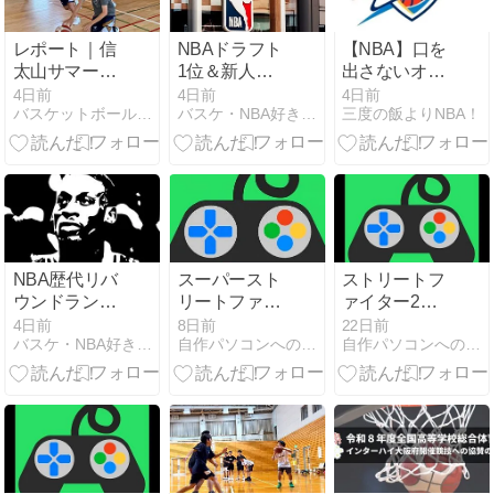
レポート｜信
NBAドラフト
【NBA】口を
太山サマーキ
1位＆新人王
出さないオー
ャンプU12
まとめ：未来
ナー、冷徹な
4日前
4日前
4日前
バスケットボールを、遊びつくそう。
バスケ・NBA好きならとりあえず見てみよう
三度の飯よりNBA！
を統べるスタ
GM、育成の
ーたちの軌跡
天才HC。 オ
クラホマシテ
ィの理想の三
位一体【海外
からの視点】
NBA歴代リバ
スーパースト
ストリートフ
ウンドランキ
リートファイ
ァイター2タ
ング：ゴール
ター2をバル
ーボをベガで
4日前
8日前
22日前
バスケ・NBA好きならとりあえず見てみよう
自作パソコンへの第一歩
自作パソコンへの第一歩
下の支配者た
ログでプレー
プレーしまし
ちが刻んだ空
しました
た
中戦の歴史と
TOP10