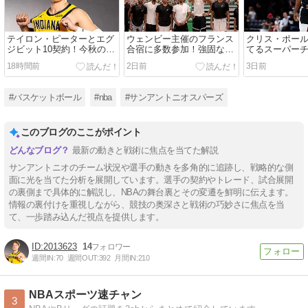
テイロン・ピーターとエグ
ウェンビー主催のフランス
クリス・ポー
ジビット10契約！今秋のロ
合宿に多数参加！強固なケ
てるスーパー
スター争いはどうなる？
ミストリーで新シーズンへ
件とは？スパ
18時間前
2日前
3日前
組織を作る理
#バスケットボール
#nba
#サンアントニオスパーズ
このブログのここがポイント
最新の動きと戦術に焦点を当てた解説
サンアントニオのチーム状況や選手の動きを多角的に追跡し、戦略的な側
面に光を当てた分析を展開しています。選手の契約やトレード、試合展開
の裏側まで具体的に解説し、NBAの舞台裏とその変遷を鮮明に伝えます。
情報の裏付けを重視しながら、競技の奥深さと戦術の巧妙さに焦点を当
て、一歩踏み込んだ視点を提供します。
2013623
14
週間IN:
70
週間OUT:
392
月間IN:
210
NBAスポーツ速チャン
3