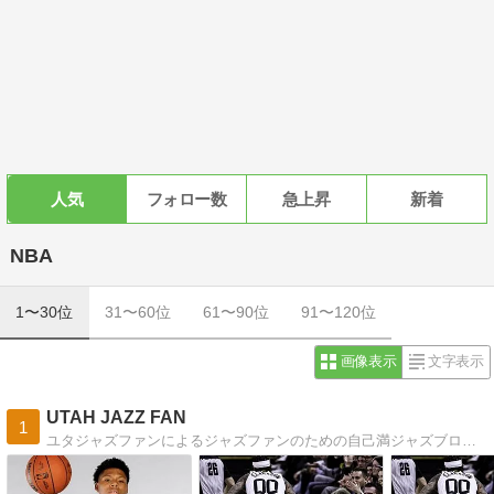
人気
フォロー数
急上昇
新着
NBA
1〜30位
31〜60位
61〜90位
91〜120位
画像表示
文字表示
UTAH JAZZ FAN
1
ユタジャズファンによるジャズファンのための自己満ジャズブログ。 難しい事は知りません。 ただ試合を観て一喜一憂してるファンでいたいです。