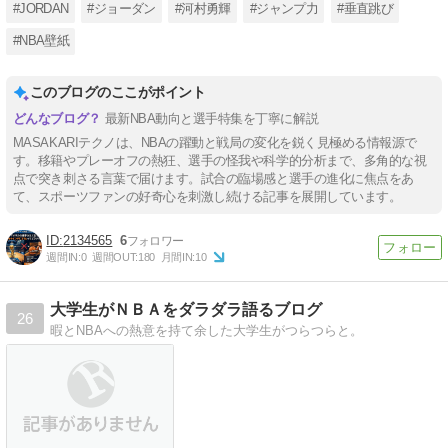
#JORDAN
#ジョーダン
#河村勇輝
#ジャンプ力
#垂直跳び
#NBA壁紙
このブログのここがポイント
最新NBA動向と選手特集を丁寧に解説
MASAKARIテクノは、NBAの躍動と戦局の変化を鋭く見極める情報源で
す。移籍やプレーオフの熱狂、選手の怪我や科学的分析まで、多角的な視
点で突き刺さる言葉で届けます。試合の臨場感と選手の進化に焦点をあ
て、スポーツファンの好奇心を刺激し続ける記事を展開しています。
2134565
6
週間IN:
0
週間OUT:
180
月間IN:
10
大学生がＮＢＡをダラダラ語るブログ
26
暇とNBAへの熱意を持て余した大学生がつらつらと。