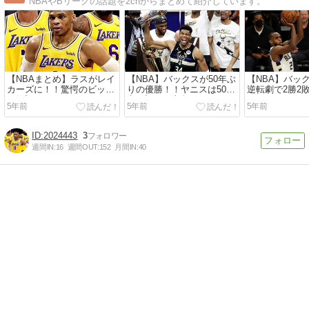
NBAやBリーグの話題を2chからまとめて紹介しています。
【NBAまとめ】ラスがレイ
【NBA】バックスが50年ぶ
【NBA】バッ
カーズに！！驚愕のビック
りの優勝！！ヤニスは50得
逆転劇で2勝2
3結成へ！！
点を記録し文句なしFMVP
に！！
5年前
5年前
5年前
2024443
3
週間IN:
16
週間OUT:
152
月間IN:
40