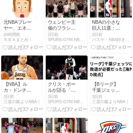
2リングの方
が、400milノ
ーリングより
良い」
元NBAプレー
ウェンビー主
NBAの小さな
ヤー、エネ
催のフランス
巨人11選：低
ス・カンタ
合宿に多数参
身長でリーグ
24時間前
2日前
2日前
ＮＢＡまとめ！
SPURS-GYM:NBA,スパーズ情報届けます.
バスケ・NBA好きならとりあえず見てみよう
ー・フリーダ
加！強固なケ
を驚かせた名
ムが、2027年
ミストリーで
選手
WNBAドラフ
新シーズンへ
トの適性を宣
言 一部コーチ
によるWNBA
男性参加の声
明を受け
【NBA】ル
クリス・ポー
【Bリーグ】
カ・ドンチッ
ルが語る「勝
千葉ジェッツ
チに搭載され
てるスーパー
にはCS敗退が
2日前
3日前
3日前
三度の飯よりNBA！
SPURS-GYM:NBA,スパーズ情報届けます.
三度の飯よりNBA！
ている最強の
チーム」の条
必要だった
アスレチック
件とは？スパ
【海外からの
性能【海外か
ーズが最強の
視点】
らの視点】
組織を作る理
由。