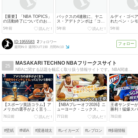
【重要】「NBA TOPICS」
バックスの4連敗に、ヤニ
ルディ・ゴベ
の活動終了についてのお知
ス・アデトクンボは「コー
れたベン・シ
らせ
トの上で簡単なことは何も
されていると
5年前
5年前
5年前
ない」
1955583
2
週間IN:
0
週間OUT:
190
月間IN:
10
MASAKARI TECHNO NBAフリークスサイト
25
NBAに関する話題を幅広く取り扱う情報サイトです。NBA関連ニュースをはじめ、ジャンプ力・スピードなどの身体能力や、スキルに関する記事も展開しています。自作の壁紙も掲載中です。NBA・バスケファンに向けて情報発信を行っています。
【スポーツ英語コラム】ア
【NBAプレーオフ2026】ニ
王者サンダー
メリカの選手がよく言う
ューヨーク・ニックス、怒
勝利！猛爆ス
「視野を6インチにする」
涛の10連勝でファイナルへ
た歴史的「76
76日前
77日前
78日前
ってどういう意味？
王手！「執念」の猛攻でキ
ェンバンヤマ
ャブスを圧倒
な現実
#壁紙
#NBA
#渡邊雄太
#レイカーズ
#レブロン
#移籍情報