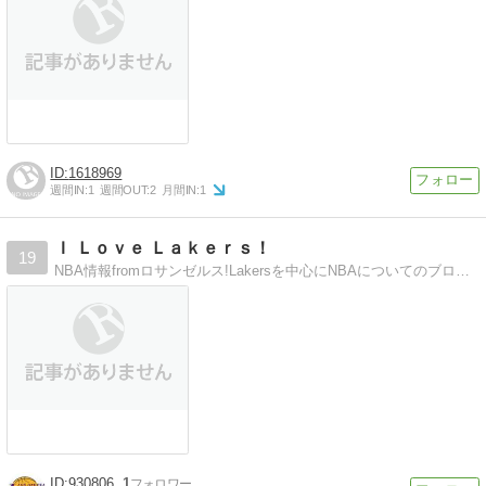
1618969
週間IN:
1
週間OUT:
2
月間IN:
1
Ｉ Ｌｏｖｅ Ｌａｋｅｒｓ！
19
NBA情報fromロサンゼルス!Lakersを中心にNBAについてのブログ。日本では報道されない情報も。
930806
1