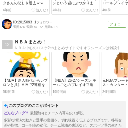
タさんの悲しき過去ｗｗｗ
ンという岩にぶつかりまし
ロールプレイ
ｗｗｗｗｗｗ
たｗｗ
逆転勝利にも
4年前
4年前
4年前
2015093
1
週間IN:
6
週間OUT:
72
月間IN:
18
ＮＢＡまとめ！
12
ＮＢＡ中心のバスケ2chまとめサイトですオフシーズンは雑談中心、シーズン中は速報主体です。
【NBA】新人時代からレブ
【NBA】26-27シーズン チ
元NBAプレー
ロンと共にMIAで2連覇を達
ームごとのプレイオフ進出
ス・カンター
成したノリス・コールが語
の確率
が、2027年W
5時間前
19時間前
24時間前
る「50mil＋2リングの方
の適性を宣言 
が、400milノーリングより
よるWNBA男
良い」
を受け
このブログのここがポイント
最新動向とチーム内幕を鋭く解説
多彩なNBAの動きと選手の裏側を、切れ味鋭く伝えるブログです。移籍交
渉や指標、コーチ陣の変化、チーム戦略の裏話など、スポーツ界の生きた