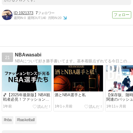
1921373
7
週間IN:
0
週間OUT:
140
月間IN:
20
NBAwasabi
21
NBAについて好き勝手書いてます。基本着眼点ずれてる今日この頃。個人的にはBULLSをひいきしがち。
🏀【2025年最新版】NBA観
酒とNBA選手と私
【保存版、随時
戦者必見！ファッションセ
関連のバッシュ
ンスが光るNBA選手5選
ニフォームが出
1年前
1年1ヶ月前
1年11ヶ月前
を集めてみた
#nba
#basketball