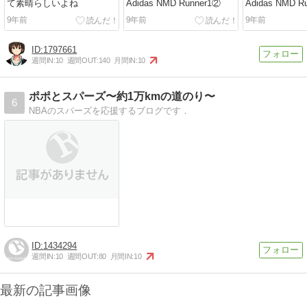
て素晴らしいよね
Adidas NMD Runner1②
Adidas NMD R
9年前
9年前
9年前
1797661
週間IN:
10
週間OUT:
140
月間IN:
10
ポポとスパーズ〜約1万kmの道のり〜
6
NBAのスパーズを応援するブログです．
1434294
週間IN:
10
週間OUT:
80
月間IN:
10
最新の記事画像