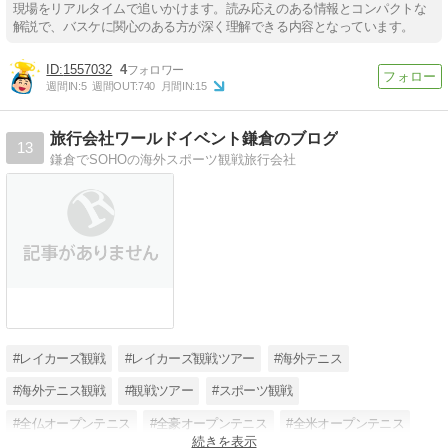
現場をリアルタイムで追いかけます。読み応えのある情報とコンパクトな
解説で、バスケに関心のある方が深く理解できる内容となっています。
1557032
4
週間IN:
5
週間OUT:
740
月間IN:
15
旅行会社ワールドイベント鎌倉のブログ
13
鎌倉でSOHOの海外スポーツ観戦旅行会社
#レイカーズ観戦
#レイカーズ観戦ツアー
#海外テニス
#海外テニス観戦
#観戦ツアー
#スポーツ観戦
#全仏オープンテニス
#全豪オープンテニス
#全米オープンテニス
続きを表示