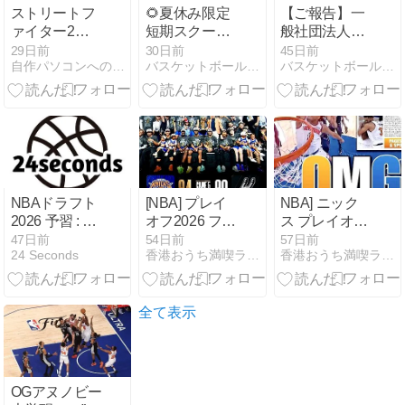
ストリートフ
🌻夏休み限定
【ご報告】一
ァイター2タ
短期スクール
般社団法人バ
ーボ 久しぶり
開催！🏀
スケットボー
29日前
30日前
45日前
自作パソコンへの第一歩
バスケットボールを、遊びつくそう。
バスケットボールを、遊びつくそう。
にバルログで
ル推進会は
プレーしまし
2026年インタ
た
ーハイ大阪府
開催競技へ協
賛いたします
NBAドラフト
[NBA] プレイ
NBA] ニック
2026 予習 : フ
オフ2026 ファ
ス プレイオフ
ルゲーム動画
イナル第5戦
2026 ファイナ
47日前
54日前
57日前
24 Seconds
香港おうち満喫ライフ
香港おうち満喫ライフ
まとめのまと
vsスパーズ〜
ル第4戦vsス
めNBA
ニックス優勝
パーズ〜29点
♡ブランソン
差から救世主
圧倒的！45得
OGが降りてき
全て表示
点でMVP
た！ファイナ
ル史上最大の
逆転勝利
OGアヌノビー