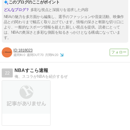
このブログのここがポイント
多彩な視点と深掘りを追求した内容
NBAの魅力を多方面から編集し、選手のファッションや音楽活動、映像作
品との関わりまで幅広く取り上げています。情報の深さと斬新な切り口に
より、一般的なスポーツ情報を超えた新しい視点を提供。読者にとって
は、NBAの奥深さと多彩な側面を知るきっかけとなる構成になっていま
す。
1818023
週間IN:
0
週間OUT:
70
月間IN:
20
NBAすこら速報
22
俺、スコラがNBAを紹介するぜ