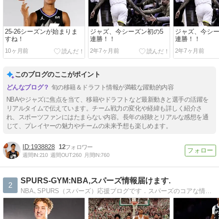
25-26シーズンが始まりま
ジャズ、今シーズン初の5
ジャズ、今シー
すね！
連勝！！
連勝！！
10ヶ月前
2年7ヶ月前
2年7ヶ月前
このブログのここがポイント
旬の移籍＆ドラフト情報が満載な躍動的内容
NBAやジャズに焦点を当て、移籍やドラフトなど最新動きと選手の活躍を
リアルタイムで伝えています。チーム戦力の変化や経緯も詳しく紹介さ
れ、スポーツファンにはたまらない内容。長年の経験とリアルな感想を通
じて、プレイヤーの魅力やチームの未来予想も楽しめます。
1938828
12
週間IN:
210
週間OUT:
260
月間IN:
760
SPURS-GYM:NBA,スパーズ情報届けます.
2
NBA､SPURS（スパーズ）応援ブログです．スパーズのコアな情報をお届けします。