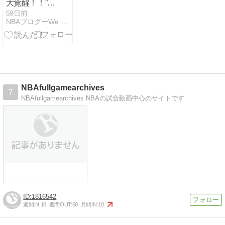
大覚醒！！”ニ
ックス史上最
59日前
NBAブログーWe The NorthとGrind City
高のプレー”で
29PTSビハイ
ンドからの逆
転で王手へ
NBAfullgamearchives
7
NBAfullgamearchives NBAの試合動画中心のサイトです
1816542
週間IN:
10
週間OUT:
60
月間IN:
10