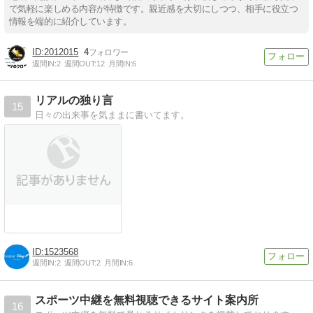
で気軽に楽しめる内容が特徴です。親近感を大切にしつつ、相手に役立つ
情報を端的に紹介しています。
2012015
4
週間IN:
2
週間OUT:
12
月間IN:
6
リアルの独り言
15
日々の出来事を気ままに書いてます。
1523568
週間IN:
2
週間OUT:
2
月間IN:
6
スポーツ中継を無料視聴できるサイト案内所
16