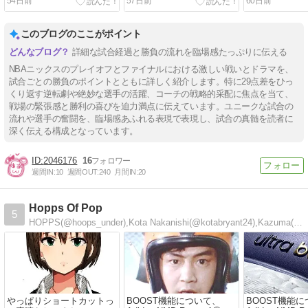
54日前
57日前
60日前
ソン圧倒的！45得点でMVP
OGが降りてきた！ファイ
46日ぶりに負
ナル史上最大の逆転勝利
このブログのここがポイント
詳細な試合経過と勝負の流れを臨場感たっぷりに伝える
NBAニックスのプレイオフとファイナルにおける激しい戦いとドラマを、
試合ごとの勝負のポイントとともに詳しく紹介します。特に29点差をひっ
くり返す逆転劇や絶妙な選手の活躍、コーチの戦略的采配に焦点を当て、
戦場の緊張感と勝利の喜びを迫力満点に伝えています。ユニークな試合の
流れや選手の奮闘を、臨場感あふれる表現で表現し、試合の真髄を読者に
深く伝える構成となっています。
2046176
16
週間IN:
10
週間OUT:
240
月間IN:
20
Hopps Of Pop
5
HOPPS(@hoops_under),Kota Nakanishi(@kotabryant24),Kazuma(kazuma_nba72)が共同制作してるブ…
やっぱりショートカットっ
BOOST機能について、
BOOST機能