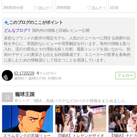
2時間30分前
26時間前
2日前
このブログのここがポイント
国内外の情報と詳細レビュー公開
多彩なブランドの新作や限定モデル、人気のスニーカーに関する洞察や比
較を中心に、実践的なレビューや背景解説を行います。海外の情報も取り
入れ、流行の変化とその理由を鋭く分析。最新トレンドを追いながら、技
術やデザインの奥深さも伝える内容構成です。スニーカーの世界を多角的
【Tips】気になるブログをフォロー。

登録不要。更新を逃さずキャッチ！
に楽しむための情報源として役立つことを意識しています。
閉じる
1720229
4
週間IN:
7
週間OUT:
89
月間IN:
40
籠球王国
11
Bリーグ、NBA、高校バスケなどのバスケ情報をまとめました。 試合結果、チーム、選手などについて気になる情報をお届けします。
スラムダンクの宮城リョー
【NBA】トレヤンがザイオ
【NBA】ナビ