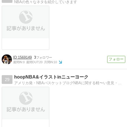
NBAの色々なネタを紹介していきます
1569149
3
週間IN:
0
週間OUT:
20
月間IN:
10
hoopNBA&イラストinニューヨーク
29
アメリカ発・NBAバスケットブログNBAに関する軽〜い意見・感想をニューヨークからイラスト入りでお届けします。