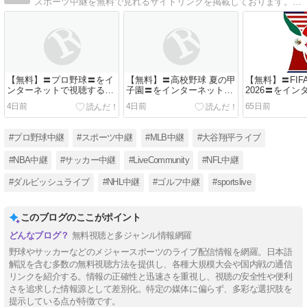
スポーツ中継を無料で見れるサイトリンクを掲載しております。プロ野球全試合、MLB全試合、海外サッカー、NBA、NFL、NHL、国際大会（W杯、WBC）など様々なスポーツを無料でご覧になれます。
【無料】〓プロ野球〓をイ
【無料】〓高校野球 夏の甲
【無料】〓FIFA 
ンターネットで視聴する方
子園〓をインターネットで
2026〓をイ
法
視聴する方法
視聴する方法<
4日前
4日前
65日前
#プロ野球中継
#スポーツ中継
#MLB中継
#大谷翔平ライブ
#NBA中継
#サッカー中継
#LiveCommunity
#NFL中継
#ダルビッシュライブ
#NHL中継
#ゴルフ中継
#sportslive
このブログのここがポイント
無料視聴と多ジャンル情報網羅
野球やサッカーなどのメジャースポーツのライブ配信情報を網羅。日本語
解説を含む多数の無料視聴方法を提供し、各種大規模大会や国内戦の通信
リンクを紹介する。情報の正確性と迅速さを重視し、視聴の安全性や便利
さを追求した情報源として差別化。特定の媒体に偏らず、多彩な選択肢を
提示している点が特徴です。