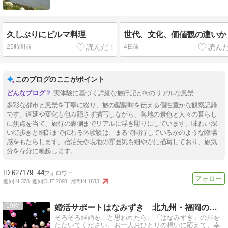
久しぶりにビルマ料理
世代、文化、価値観の違いか
25時間前
4日前
このブログのここがポイント
実体験に基づく詳細な旅行記と街のリアルな風景
多彩な都市と風景を丁寧に綴り、旅の醍醐味を伝える個性豊かな観察記録
です。遅延や変化も包み隠さず描写しながら、各地の景色と人々の暮らし
に焦点を当て、旅行の裏側までリアルに浮き彫りにしています。味わい深
い街歩きと細部まで伝わる体験談は、まるで同行しているかのような臨場
感をもたらします。宿泊先や現地の雰囲気も細やかに描写しており、旅気
分を存分に喚起します。
627179
44
週間IN:
378
週間OUT:
2093
月間IN:
1833
19
婚活サポートはなみずき 北九州・福岡の結婚相談所
そろそろ結婚を…と思われたら、「はなみずき」の扉を
たたいてください。お一人おひとりの想いに応えて、幸