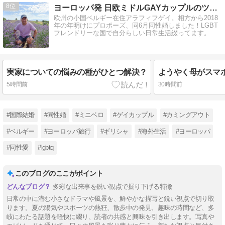
8
ヨーロッパ発 日欧ミドルGAYカップルのツレ連れ日記
欧州の小国ベルギー在住アラフィフゲイ。相方から2018
年の年明けにプロポーズ、同6月同性婚しました！LGBT
フレンドリーな国で自分らしい日常生活綴ってます。
実家についての悩みの種がひとつ解決？
5時間前
30時間前
#国際結婚
#同性婚
#ミニベロ
#ゲイカップル
#カミングアウト
#ベルギー
#ヨーロッパ旅行
#ギリシャ
#海外生活
#ヨーロッパ
#同性愛
#lgbtq
このブログのここがポイント
多彩な出来事を鋭い観点で掘り下げる特徴
日常の中に潜む小さなドラマや風景を、鮮やかな描写と鋭い視点で切り取
ります。夏の陽気やスポーツの熱狂、散歩中の発見、趣味の時間など、多
岐にわたる話題を軽快に綴り、読者の共感と興味を引き出します。写真や