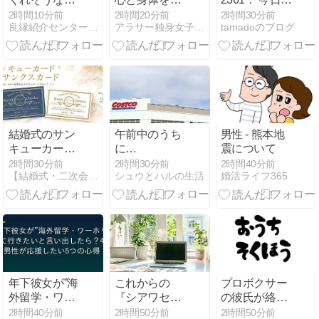
手をターゲッ
セット。リピ
駄弁で日が暮
2時間10分前
2時間20分前
2時間30分前
良縁紹介センター@香川県の結婚相談所−仲人ブログ
アラサー独身女子さゆりの徒然日記
tamadoのブログ
トにする戦略
ートしている
れる
ファスティン
グスープ
結婚式のサン
午前中のうち
男性 - 熊本地
キューカー
に…
震について
ド・サンクス
2時間30分前
2時間30分前
2時間40分前
【結婚式・二次会】サンキューカード・サンキュータグ販売
シュウとハルの生活
婚活ライフ365
カード｜おし
ゃれに感謝を
伝えるウェデ
ィングカード
年下彼女が”海
これからの
プロボクサー
外留学・ワー
『シアワセの
の彼氏が絡ん
ホリ”に行きた
素』について
できたDQN相
2時間40分前
2時間50分前
2時間50分前