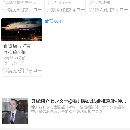
40歳離婚係争中の俺が語る、イケおじたまのモテ雑記
シアワセの素
おうち速報
いと言い出し
手に終始謝り
たら？40代男
たおしててダ
性が応援した
サすぎる。正
い5つの心得
直かっこ悪か
全て表示
った
百貨店って言
う程色々揃っ
てないし潰れ
2時間50分前
はーとログ
ても仕方ない
よな
7
良縁紹介センター@香川県の結婚相談所−仲人ブログ
仲人おじさん奮闘記（≧∀≦）結婚相談所のナイショ話や
香川県のお見合い事情など婚活応援ブログ