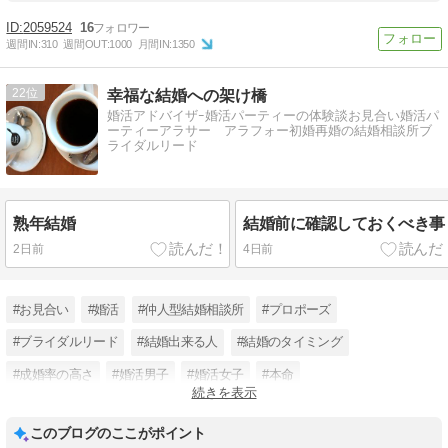
2059524
16
週間IN:
310
週間OUT:
1000
月間IN:
1350
22
幸福な結婚への架け橋
婚活アドバイザｰ婚活パーティーの体験談お見合い婚活パ
ーティーアラサー アラフォー初婚再婚の結婚相談所ブ
ライダルリード
熟年結婚
結婚前に確認しておくべき事
2日前
4日前
#お見合い
#婚活
#仲人型結婚相談所
#プロポーズ
#ブライダルリード
#結婚出来る人
#結婚のタイミング
#成婚率の高さ
#婚活男子
#婚活女子
#本命
続きを表示
#現在の日本の結婚の状況
このブログのここがポイント