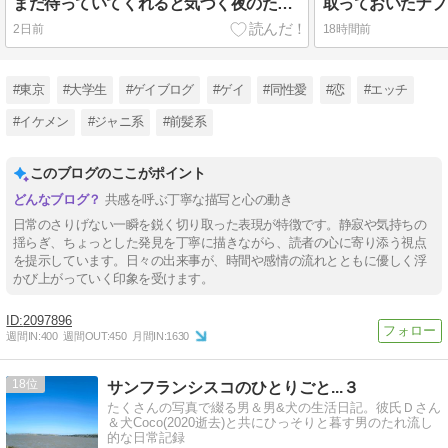
まだ待っていてくれると気づく夜のために
2日前
18時間前
#東京
#大学生
#ゲイブログ
#ゲイ
#同性愛
#恋
#エッチ
#イケメン
#ジャニ系
#前髪系
このブログのここがポイント
共感を呼ぶ丁寧な描写と心の動き
日常のさりげない一瞬を鋭く切り取った表現が特徴です。静寂や気持ちの
揺らぎ、ちょっとした発見を丁寧に描きながら、読者の心に寄り添う視点
を提示しています。日々の出来事が、時間や感情の流れとともに優しく浮
かび上がっていく印象を受けます。
2097896
週間IN:
400
週間OUT:
450
月間IN:
1630
18
サンフランシスコのひとりごと...３
たくさんの写真で綴る男＆男&犬の生活日記。彼氏Ｄさん
＆犬Coco(2020逝去)と共にひっそりと暮す男のたれ流し
的な日常記録