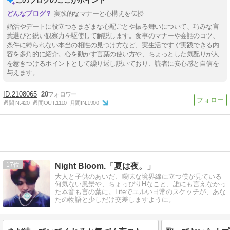
このブログのここがポイント
実践的なマナーと心構えを伝授
婚活やデートに役立つさまざまな心配ごとや振る舞いについて、巧みな言
葉選びと鋭い観察力を駆使して解説します。食事のマナーや会話のコツ、
条件に縛られない本当の相性の見つけ方など、実生活ですぐ実践できる内
容を多角的に紹介。心を動かす言葉の使い方や、ちょっとした気配りが人
を惹きつけるポイントとして繰り返し説いており、読者に安心感と自信を
与えます。
2108065
20
週間IN:
420
週間OUT:
1110
月間IN:
1900
17
Night Bloom.「夏は夜。」
大人と子供のあいだ、曖昧な境界線に立つ僕が見ている
何気ない風景や、ちょっぴりHなこと、誰にも言えなかっ
た本音も言の葉に。Liteでユルい日常のスケッチが、あな
たの物語と少しだけ交差しますように。