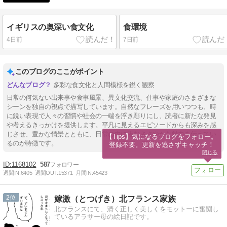
イギリスの奥深い食文化
食環境
4日前
7日前
このブログのここがポイント
多彩な食文化と人間模様を鋭く観察
日常の何気ない出来事や食事風景、異文化交流、仕事や家庭のさまざまな
シーンを独自の視点で描写しています。自然なフレーズを用いつつも、時
に鋭い表現で人々の習慣や社会の一端を浮き彫りにし、読者に新たな発見
や考えるきっかけを提供します。平凡に見えるエピソードからも深みを感
じさせ、豊かな情景とともに、日常の中に潜むささやかな魅力を伝えてい
【Tips】気になるブログをフォロー。

るのが特徴です。
登録不要。更新を逃さずキャッチ！
閉じる
1168102
587
週間IN:
6405
週間OUT:
15371
月間IN:
45423
2
嫁激（とつげき）北フランス家族
北フランスにて、清く正しく美しくをモットーに奮闘し
ているアラサー母の絵日記です。