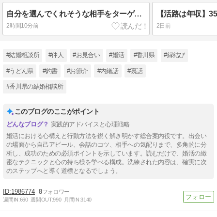
自分を選んでくれそうな相手をターゲットにする戦略
【活路は年収】3
2時間10分前
2日前
#結婚相談所
#仲人
#お見合い
#婚活
#香川県
#縁結び
#うどん県
#釣書
#お節介
#内緒話
#裏話
#香川県の結婚相談所
このブログのここがポイント
実践的アドバイスと心理戦略
婚活における心構えと行動方法を鋭く解き明かす総合案内役です。出会い
の場面から自己アピール、会話のコツ、相手への気配りまで、多角的に分
析し、成功のための必須ポイントを示しています。読むだけで、婚活の緻
密なテクニックと心の持ち様を学べる構成。洗練された内容は、確実に次
のステップへと導く道標となるでしょう。
1986774
8
週間IN:
660
週間OUT:
990
月間IN:
3140