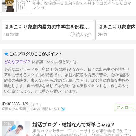
年生。発達障害３兄弟を育てる母トマコの４〜１６コマ
マンガ。
引きこもり家庭内暴力の中学生を部屋から出した話⑨
16時間前
2日前
このブログのここがポイント
体験談主体の共感と気づき
身近なエピソードを丁寧に丁寧に紐解きながら、日々の出来事や心情をリ
アルに伝えるスタイルが特色です。家庭内問題や育児の苦労、心の傷跡や
解決の軌跡を、素人ながらも誠実に記録しており、読む者に真摯な共感を
喚起します。自己経験を通じて得た気づきや支援のヒントを、親しみやす
い文章で伝えることに重きを置いています。
302385
189
週間IN:
354
週間OUT:
4226
月間IN:
1521
21
婚活ブログ・結婚なんて簡単じゃね？
婚活カウンセラー・ファニーサトウが婚活現場で見てい
る生々しい出来事や裏話を語り、婚活法則や結婚ノウハ