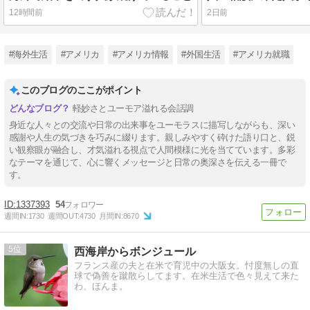
12時間前
2日前
#海外生活
#アメリカ
#アメリカ情報
#外国生活
#アメリカ就職
このブログのここがポイント
軽妙さとユーモア溢れる会話調
身近な人々との交流や日常の出来事をユーモラスに描写しながらも、深い
感謝や人生の気づきを巧みに綴ります。親しみやすく砕けた語り口と、鋭
い観察眼が融合し、才気溢れる視点で人間模様に光を当てています。多彩
なテーマを通じて、心に響くメッセージと日常の奥深さを伝える一冊で
す。
1337393
54
週間IN:
1730
週間OUT:
4730
月間IN:
8670
5
西海岸からボンジュール
フランス産の夫と在米で育児中の大阪女。忖度無しの直
球で偽善を蹴散らしてます。在米生活で色々見えて来た
わ、ほんま。