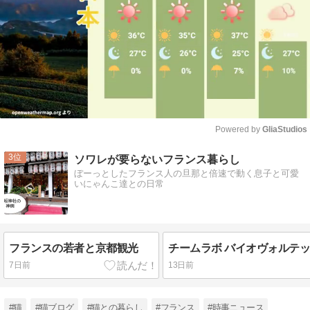
Powered by 
GliaStudios
Mute
3
ソワレが要らないフランス暮らし
ぼーっとしたフランス人の旦那と倍速で動く息子と可愛
いにゃんこ達との日常
フランスの若者と京都観光
チームラボ バイオヴォルテ
7日前
13日前
#猫
#猫ブログ
#猫との暮らし
#フランス
#時事ニュース