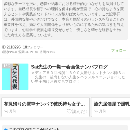
多彩なテーマを扱い、恋愛や結婚における精神的なつながりを深掘りして
います。自己成長や相手への理解を促す内容が豊富で、心の持ちようを変
えるヒントや実践的なアドバイスが散りばめられています。この記事群
は、外面的な華やかさだけでなく、本音と気配りのバランスを取ることの
重要性を伝え、婚活や人間関係をより良いものにするための気づきを与え
ています。心理学の要素を織り交ぜながら、優しさと確かな経験を土台に
した考え方を提案しています。
2110295
18
週間IN:
450
週間OUT:
1140
月間IN:
1960
15
Sai先生の一期一会画像ナンパブログ
メディア８０回出演１６００人斬りネットナンパ師Ｓａ
ｉ先生の、後悔しない人生をハッスル＆エンジョイした
い男子向けお役立ちブログ！
花見帰りの電車ナンパで彼氏持ち女子を浮気セックスな日常ナンパ体験談
5ヶ月前
6ヶ月前
このブログのここがポイント