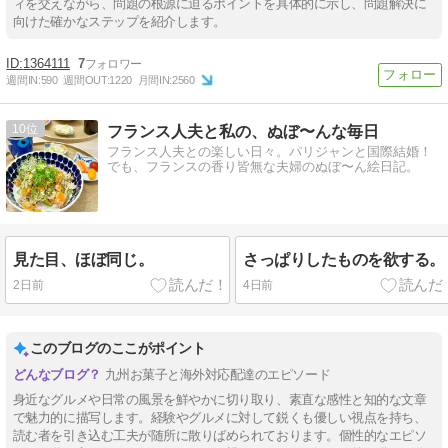
ィを交えながら、問題の根源に迫るポイントを具体的に示し、問題解決に
向けた確かなステップを紹介します。
1364111
7
週間IN:
590
週間OUT:
1220
月間IN:
2560
10
フランス人夫と私の、ぬぼ〜んな毎日
フランス人夫との楽しい日々。パリジャンと国際結婚！
でも、フランスの香り皆無な夫婦のぬぼ〜ん絵日記。
見た目、ほぼ同じ。
さっぱりしたものを欲する。
2日前
4日前
このブログのここがポイント
九州お菓子と海外対応配達のエピソード
身近なグルメや日常の風景を鮮やかに切り取り、素直な感性と知的な文章
で魅力的に描写します。経験やグルメに対して鋭くも優しい視点を持ち、
読む者を引き込む工夫が随所に散りばめられております。個性的なエピソ