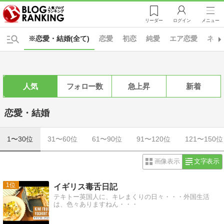
リーダー
ログイン
メニュー
※恋愛・結婚(全て)
恋愛
初恋
純愛
エア恋愛
ネッ
人気
フォロー数
急上昇
新着
恋愛・結婚
1〜30位
31〜60位
61〜90位
91〜120位
121〜150位
画像表示
文字表示
1
イギリス毒舌日記
テキトー英国人に、キレまくりの日々・・・外国生活
は、色々ありますねん・・・