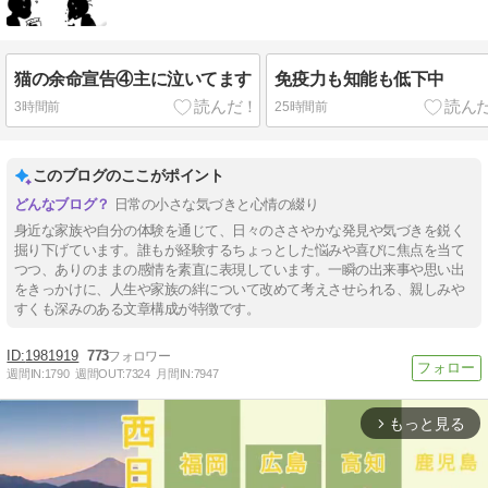
猫の余命宣告④主に泣いてます
免疫力も知能も低下中
3時間前
25時間前
このブログのここがポイント
日常の小さな気づきと心情の綴り
身近な家族や自分の体験を通じて、日々のささやかな発見や気づきを鋭く
掘り下げています。誰もが経験するちょっとした悩みや喜びに焦点を当て
つつ、ありのままの感情を素直に表現しています。一瞬の出来事や思い出
をきっかけに、人生や家族の絆について改めて考えさせられる、親しみや
すくも深みのある文章構成が特徴です。
1981919
773
週間IN:
1790
週間OUT:
7324
月間IN:
7947
もっと見る
arrow_forward_ios