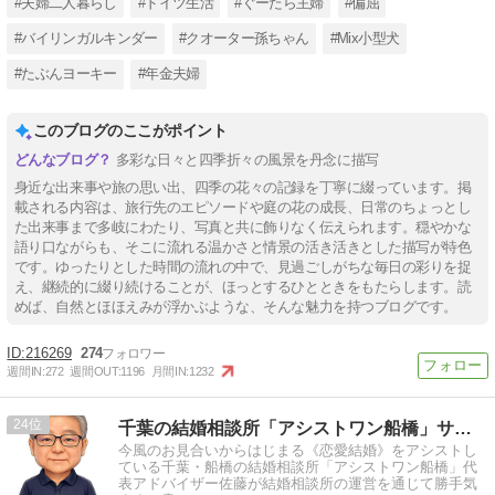
#夫婦二人暮らし
#ドイツ生活
#ぐーたら主婦
#偏屈
#バイリンガルキンダー
#クオーター孫ちゃん
#Mix小型犬
#たぶんヨーキー
#年金夫婦
このブログのここがポイント
多彩な日々と四季折々の風景を丹念に描写
身近な出来事や旅の思い出、四季の花々の記録を丁寧に綴っています。掲
載される内容は、旅行先のエピソードや庭の花の成長、日常のちょっとし
た出来事まで多岐にわたり、写真と共に飾りなく伝えられます。穏やかな
語り口ながらも、そこに流れる温かさと情景の活き活きとした描写が特色
です。ゆったりとした時間の流れの中で、見過ごしがちな毎日の彩りを捉
え、継続的に綴り続けることが、ほっとするひとときをもたらします。読
めば、自然とほほえみが浮かぶような、そんな魅力を持つブログです。
216269
274
週間IN:
272
週間OUT:
1196
月間IN:
1232
24
千葉の結婚相談所「アシストワン船橋」サトウから！
今風のお見合いからはじまる《恋愛結婚》をアシストし
ている千葉・船橋の結婚相談所「アシストワン船橋」代
表アドバイザー佐藤が結婚相談所の運営を通じて勝手気