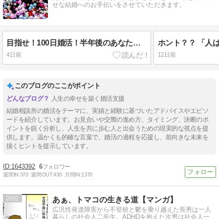
せな結婚へのお手伝いをさせていただきます。
目指せ！100日婚活！半年後のあなたは？
ホント？？ 「人
4日前
12日前
このブログのここがポイント
人生の幸せを築く婚活支援
結婚相談所の婚活をテーマに、実績と経験に基づいたアドバイスやエピソ
ードを紹介しています。お見合いや交際の進め方、タイミング、決断のポ
イントを鋭く分析し、人生を共に歩む人と出会うための現実的な視点を提
供します。温かくも的確な言葉で、婚活の過程を応援し、前向きな未来を
描くヒントを提示しています。
1643392
6
週間IN:
370
週間OUT:
430
月間IN:
1370
20
あぁ、トマコの生きる道【マンガ】
広汎性発達障害から不登校と鬱を乗り越えた長男は一人
暮らしの社会人二年生。ADHDを抱えた次男は社会人一