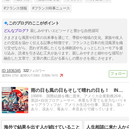
#フランス情報
#フランス時事ニュース
このブログのここがポイント
親しみやすいエピソードと豊かな自然描写
さまざまな風景や日常の出来事を通じて、季節や地域の文化、家族や友人
との交流を温かく伝える記事が特徴です。フランスと日本の生活風景を織
り交ぜながら、思わず共感したくなる体験談やちょっとしたユーモアを盛
り込み、読者を引き込む工夫があります。親しみやすさと細やかな描写が
融合した文章で、文章の奥に広がる暮らしの豊かさを感じさせます。
1836345
322
週間IN:
1750
週間OUT:
3060
月間IN:
7470
4
雨の日も風の日もそして晴れの日も！ IN アメリカ
1998年、国際結婚を機に渡米。アメリカ企業勤務26年。
英語×自信プロデューサー。本業も子育ても全力なバリキ
ャリアラフィフが、アメリカ生活や仕事、英語を、笑い
あり、涙あり、毒あり、本音ありで綴っています。
海外で結果を出す人が続けていること
人生相談に来た人か