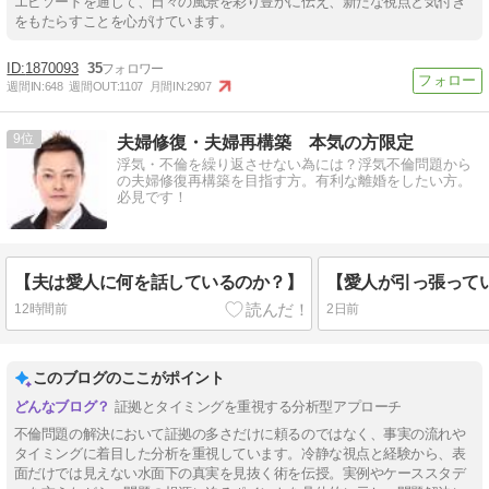
エピソードを通じて、日々の風景を彩り豊かに伝え、新たな視点と気付き
をもたらすことを心がけています。
1870093
35
週間IN:
648
週間OUT:
1107
月間IN:
2907
9
夫婦修復・夫婦再構築 本気の方限定
浮気・不倫を繰り返させない為には？浮気不倫問題から
の夫婦修復再構築を目指す方。有利な離婚をしたい方。
必見です！
【夫は愛人に何を話しているのか？】
12時間前
2日前
このブログのここがポイント
証拠とタイミングを重視する分析型アプローチ
不倫問題の解決において証拠の多さだけに頼るのではなく、事実の流れや
タイミングに着目した分析を重視しています。冷静な視点と経験から、表
面だけでは見えない水面下の真実を見抜く術を伝授。実例やケーススタデ