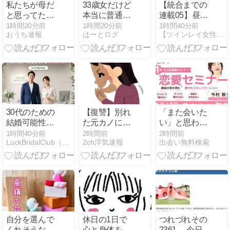
私たちが母だ
33歳女だけど
【統合までの
と思ってた人
本当に普通の
連載05】昼間
から衝撃の事
人でいいから
に会おう。彼
1時間20分前
1時間20分前
1時間40分前
おうち速報
はーとログ
【ツインレイ女性】依存から脱出するために必要なこと
実を明かされ
結婚したい
の決意と真顔
た
30代のための
【復讐】別れ
「また会いた
結婚可能性診
た元カノに、
い」と思われ
断｜ラックブ
あることない
る私に！40歳
1時間40分前
2時間前
2時間前
LuckBridalClub（結婚相談所）
2ch浮気速報
出会い無料検索
ライダルクラ
こと言いふら
からの恋とコ
ブ
された。DTだ
ミュニケーシ
ったとか、早
ョン、オンラ
いとか、首絞
インで学んで
めながらやる
みませんか？
とか特殊な○
癖があるとか
自分を選んで
休日の1日で
つれづれその
くれそうな相
心と身体をリ
2361． 今日も