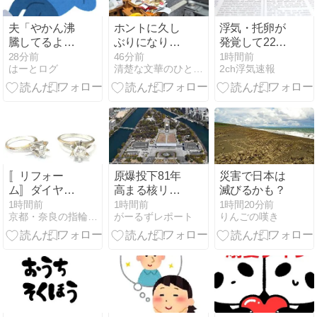
れる実態と
は？
夫「やかん沸
ホントに久し
浮気・托卵が
騰してるよ
ぶりになりま
発覚して22年
ー。止めなく
す
も騙されてた
29分前
47分前
1時間前
はーとログ
清楚な文華のひとりごと
2ch浮気速報
ていいの
ー？」
〚リフォー
原爆投下81年
災害で日本は
ム〛ダイヤリ
高まる核リス
滅びるかも？
ング２本をペ
ク 被爆者減る
1時間前
1時間前
1時間20分前
京都・奈良の指輪屋さん/じゅえりー工房Ｋ
がーるずレポート
りんごの嘆き
ンダントに！
中、広島から
平和訴え