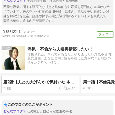
実践的な不倫・浮気対策と見極め術
不倫や浮気に関する現実的な視点と具体的な対応策を専門的な立場から伝
えています。夫のウソや行動の裏側を鋭く見抜き、無駄な争いを避けた冷
静な解決法を提案。証拠や探偵の選び方に関するアドバイスも実践的で、
問題の核心に迫る内容が特長です。
838122
6
週間IN:
510
週間OUT:
720
月間IN:
2250
13
浮気・不倫から夫婦再構築したい！
浮気された。それでもあなたとやり直したい浮気不倫問
題に直面。あなたと同じ悩みを抱えた方が次々と解決の
道を歩まれています。
第2話【夫との大げんかで気付いた 本当に変わるべき人】
2日前
9日前
このブログのここがポイント
心の癒しと自己肯定推進の手法