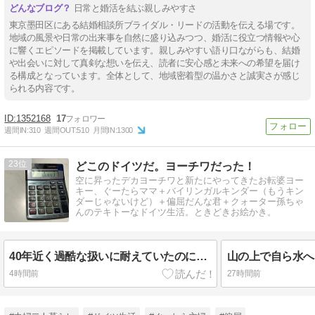
日常と婚活を結ぶ親しみやすさ
東京墨田区にある結婚相談所ブライダル・リードの活動を伝える場です。
地域の風景や日常の出来事を自然に盛り込みつつ、婚活に役立つ情報や心
に響くエピソードを掲載しています。親しみやすい語り口ながらも、結婚
や出会いに対して真剣な想いを伝え、読者に安心感と未来への希望を届け
る構成となっています。全体として、地域密着型の温かさと誠実さが感じ
られる内容です。
1352168
17
週間IN:
310
週間OUT:
510
月間IN:
1300
23
どこのドイツだ。ヨーチワだった！
空に昇ったデカヨーチワと新たにやってきたお転婆ヨー
キー、ぐーたらママ＋バイリンガルキンダー（もうキン
ダーじゃないけど）＋偏屈だんな君＋クォーター孫ちゃ
んのテキトーなドイツ生活。ときどきお絵かき。
40年近く過酷な扱いに耐えていたのに、ここにきて、、、
山の上で自ら水へ
4時間前
27時間前