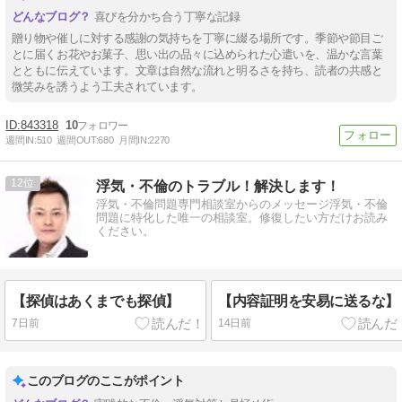
喜びを分かち合う丁寧な記録
贈り物や催しに対する感謝の気持ちを丁寧に綴る場所です。季節や節目ご
とに届くお花やお菓子、思い出の品々に込められた心遣いを、温かな言葉
とともに伝えています。文章は自然な流れと明るさを持ち、読者の共感と
微笑みを誘うよう工夫されています。
843318
10
週間IN:
510
週間OUT:
680
月間IN:
2270
12
浮気・不倫のトラブル！解決します！
浮気・不倫問題専門相談室からのメッセージ浮気・不倫
問題に特化した唯一の相談室。修復したい方だけお読み
ください。
【探偵はあくまでも探偵】
【内容証明を安易に送るな】
7日前
14日前
このブログのここがポイント