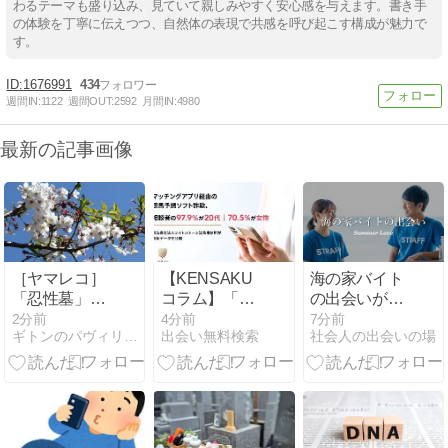
わるテーマも盛り込み、見ていて親しみやすく安心感を与えます。書き手
の体験を丁寧に伝えつつ、自然体の表現で共感を呼び起こす構成が魅力で
す。
1676991
434
週間IN:
1122
週間OUT:
2592
月間IN:
4980
最新の記事画像
［ヤマレコ］
【KENSAKU
海の家バイト
「忍性墓」と
コラム】「必
の出会いが夏
「大仏やぐら
ず勝てる」の
限定の恋に発
3分前
4分前
7分前
ギトンのパヴィリオン
出会い無料検索
社会人の出会いの場
群」 (1)
誘惑にご注
展しやすい理
意！マッチン
由は、この3
グアプリ経由
つの環境要因
の競馬予想ソ
で決まる
フト詐欺、20
代女性が狙わ