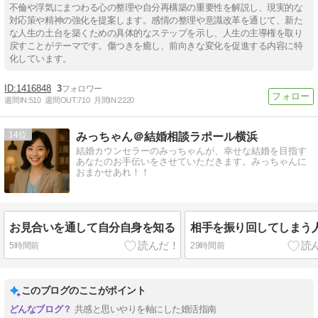
不倫や浮気にまつわる心の整理や自分再構築の重要性を解説し、現実的な
対応策や精神の強化を提案します。感情の整理や意識改革を通じて、新た
な人生の土台を築くための具体的なステップを示し、人生の主導権を取り
戻すことがテーマです。傷つきを癒し、前向きな変化を促進する内容に特
化しています。
1416848
3
週間IN:
510
週間OUT:
710
月間IN:
2220
14
みっちゃん＠結婚相談ラポール横浜
結婚カウンセラーのみっちゃんが、幸せな結婚を目指す
あなたのお手伝いをさせていただきます。みっちゃんに
おまかせあれ！！
お見合いを通して自分自身を知る
相手を振り回してしまう
5時間前
29時間前
このブログのここがポイント
共感と思いやりを軸にした婚活指南