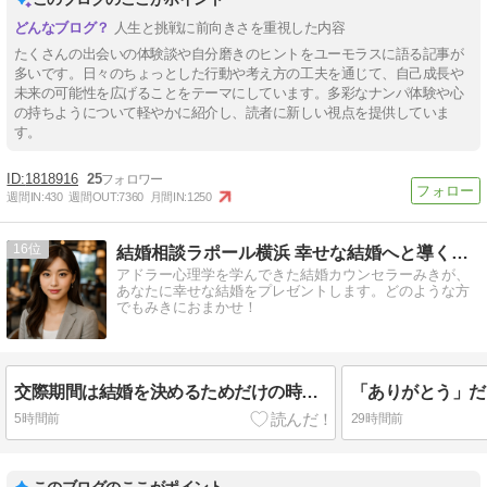
人生と挑戦に前向きさを重視した内容
たくさんの出会いの体験談や自分磨きのヒントをユーモラスに語る記事が
多いです。日々のちょっとした行動や考え方の工夫を通じて、自己成長や
未来の可能性を広げることをテーマにしています。多彩なナンパ体験や心
の持ちようについて軽やかに紹介し、読者に新しい視点を提供していま
す。
1818916
25
週間IN:
430
週間OUT:
7360
月間IN:
1250
16
結婚相談ラポール横浜 幸せな結婚へと導くお手伝いをいたします
アドラー心理学を学んできた結婚カウンセラーみきが、
あなたに幸せな結婚をプレゼントします。どのような方
でもみきにおまかせ！
交際期間は結婚を決めるためだけの時間ではない
「ありがとう」だ
5時間前
29時間前