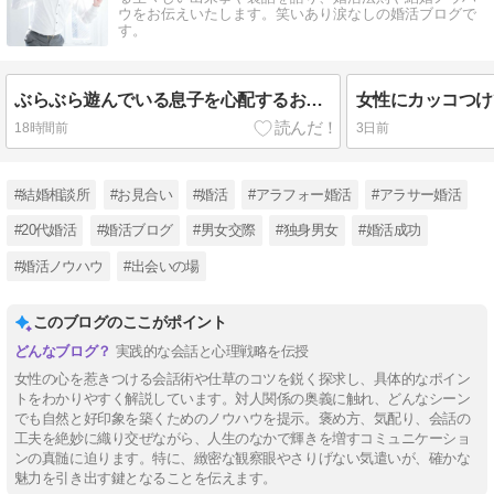
ウをお伝えいたします。笑いあり涙なしの婚活ブログで
す。
ぶらぶら遊んでいる息子を心配するお母さん
女性にカッコつけ
18時間前
3日前
#結婚相談所
#お見合い
#婚活
#アラフォー婚活
#アラサー婚活
#20代婚活
#婚活ブログ
#男女交際
#独身男女
#婚活成功
#婚活ノウハウ
#出会いの場
このブログのここがポイント
実践的な会話と心理戦略を伝授
女性の心を惹きつける会話術や仕草のコツを鋭く探求し、具体的なポイン
トをわかりやすく解説しています。対人関係の奥義に触れ、どんなシーン
でも自然と好印象を築くためのノウハウを提示。褒め方、気配り、会話の
工夫を絶妙に織り交ぜながら、人生のなかで輝きを増すコミュニケーショ
ンの真髄に迫ります。特に、緻密な観察眼やさりげない気遣いが、確かな
魅力を引き出す鍵となることを伝えます。