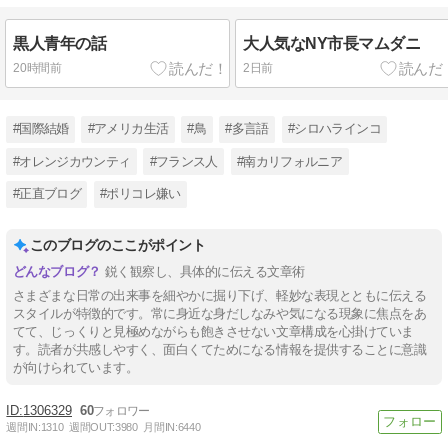
黒人青年の話
大人気なNY市長マムダニ
20時間前
2日前
#国際結婚
#アメリカ生活
#鳥
#多言語
#シロハラインコ
#オレンジカウンティ
#フランス人
#南カリフォルニア
#正直ブログ
#ポリコレ嫌い
このブログのここがポイント
鋭く観察し、具体的に伝える文章術
さまざまな日常の出来事を細やかに掘り下げ、軽妙な表現とともに伝える
スタイルが特徴的です。常に身近な身だしなみや気になる現象に焦点をあ
てて、じっくりと見極めながらも飽きさせない文章構成を心掛けていま
す。読者が共感しやすく、面白くてためになる情報を提供することに意識
が向けられています。
1306329
60
週間IN:
1310
週間OUT:
3980
月間IN:
6440