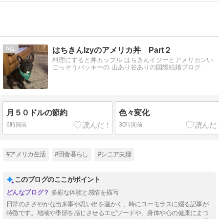
6
はちきんIzyのアメリカ丼 Part２
料理にすると丼カップル はちきんイジーとアメリカンい
ごっそうバッキーの 山あり谷ありの国際結婚ブログ
月５０ドルの節約
色々変化
6時間前
30時間前
#アメリカ生活
#田舎暮らし
#シニア夫婦
このブログのここがポイント
多彩な体験と感情を描写
日常のささやかな出来事や思い出を温かく、時にユーモラスに綴る記事が
特徴です。地域や季節を感じさせるエピソードや、身体や心の健康にまつ