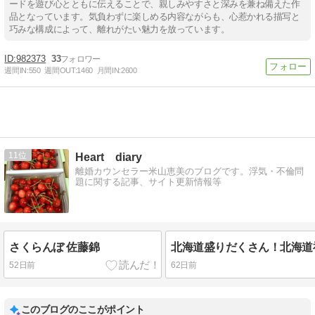
ードを遊び心とともに伝えることで、親しみやすさと深みを兼ね備えた作
品となっています。気負わずに楽しめる内容ながらも、心惹かれる描写と
巧みな構成によって、離れがたい魅力を放っています。
982373
33
週間IN:
550
週間OUT:
1460
月間IN:
2600
11
Heart diary
離婚カウンセラー米山恵美のブログです。浮気・不倫問
題に関する記事、サイト更新情報等
さくらんぼ 佐藤錦
52日前
62日前
このブログのここがポイント