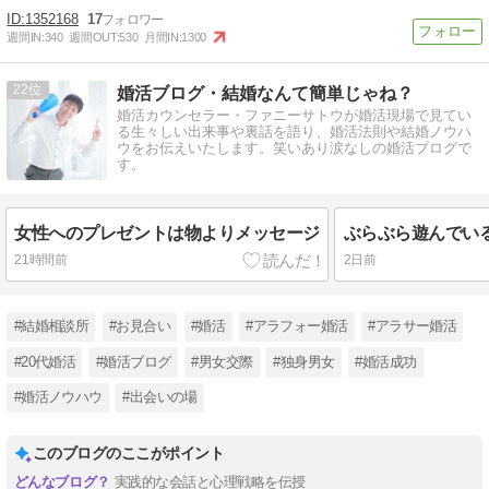
1352168
17
週間IN:
340
週間OUT:
530
月間IN:
1300
22
婚活ブログ・結婚なんて簡単じゃね？
婚活カウンセラー・ファニーサトウが婚活現場で見てい
る生々しい出来事や裏話を語り、婚活法則や結婚ノウハ
ウをお伝えいたします。笑いあり涙なしの婚活ブログで
す。
女性へのプレゼントは物よりメッセージ
21時間前
2日前
#結婚相談所
#お見合い
#婚活
#アラフォー婚活
#アラサー婚活
#20代婚活
#婚活ブログ
#男女交際
#独身男女
#婚活成功
#婚活ノウハウ
#出会いの場
このブログのここがポイント
実践的な会話と心理戦略を伝授