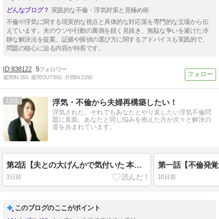
実践的な不倫・浮気対策と見極め術
不倫や浮気に関する現実的な視点と具体的な対応策を専門的な立場から伝
えています。夫のウソや行動の裏側を鋭く見抜き、無駄な争いを避けた冷
静な解決法を提案。証拠や探偵の選び方に関するアドバイスも実践的で、
問題の核心に迫る内容が特長です。
838122
5
週間IN:
550
週間OUT:
850
月間IN:
2290
13
浮気・不倫から夫婦再構築したい！
浮気された。それでもあなたとやり直したい浮気不倫問
題に直面。あなたと同じ悩みを抱えた方が次々と解決の
道を歩まれています。
第2話【夫との大げんかで気付いた 本当に変わるべき人】
3日前
10日前
このブログのここがポイント