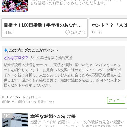
せな結婚へのお手伝いをさせていただきます。
目指せ！100日婚活！半年後のあなたは？
ホント？？ 「人
5日前
13日前
このブログのここがポイント
人生の幸せを築く婚活支援
結婚相談所の婚活をテーマに、実績と経験に基づいたアドバイスやエピソ
ードを紹介しています。お見合いや交際の進め方、タイミング、決断のポ
イントを鋭く分析し、人生を共に歩む人と出会うための現実的な視点を提
供します。温かくも的確な言葉で、婚活の過程を応援し、前向きな未来を
描くヒントを提示しています。
1643392
6
週間IN:
340
週間OUT:
440
月間IN:
1360
21
幸福な結婚への架け橋
婚活アドバイザｰ婚活パーティーの体験談お見合い婚活パ
ーティーアラサー アラフォー初婚再婚の結婚相談所ブ