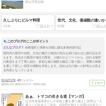
的な日常記録
久しぶりにビルマ料理
世代、文化、価値観の違いか
2日前
5日前
このブログのここがポイント
各種場所と体験を詳細に綴る多角的旅行記
国内外の都市や自然、文化の魅力と独自の視点を掛け合わせた旅行記を伝
えます。街歩きの風景や地元の歴史、人物のエピソードから、訪れる場所
の奥深さまで丁寧に紹介。多彩な旅の側面を幅広く取り扱い、実際の体験
を通じて新しい発見や感動を共有します。読めば次の旅への好奇心が高ま
る内容となっています。
627179
43
週間IN:
378
週間OUT:
2177
月間IN:
1826
19
あぁ、トマコの生きる道【マンガ】
広汎性発達障害から不登校と鬱を乗り越えた長男は一人
暮らしの社会人二年生。ADHDを抱えた次男は社会人一