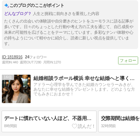
このブログのここがポイント
人生と挑戦に前向きさを重視した内容
たくさんの出会いの体験談や自分磨きのヒントをユーモラスに語る記事が
多いです。日々のちょっとした行動や考え方の工夫を通じて、自己成長や
未来の可能性を広げることをテーマにしています。多彩なナンパ体験や心
の持ちようについて軽やかに紹介し、読者に新しい視点を提供していま
す。
1818916
24
週間IN:
440
週間OUT:
7280
月間IN:
1270
16
結婚相談ラポール横浜 幸せな結婚へと導くお手伝いをいたします
アドラー心理学を学んできた結婚カウンセラーみきが、
あなたに幸せな結婚をプレゼントします。どのような方
でもみきにおまかせ！
デートに慣れていない人ほど、不器用さの裏に目を向けよう
8時間前
32時間前