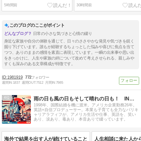
5時間前
30時間前
このブログのここがポイント
日常の小さな気づきと心情の綴り
身近な家族や自分の体験を通じて、日々のささやかな発見や気づきを鋭く
掘り下げています。誰もが経験するちょっとした悩みや喜びに焦点を当て
つつ、ありのままの感情を素直に表現しています。一瞬の出来事や思い出
をきっかけに、人生や家族の絆について改めて考えさせられる、親しみや
すくも深みのある文章構成が特徴です。
1981919
772
週間IN:
1837
週間OUT:
7512
月間IN:
7985
4
雨の日も風の日もそして晴れの日も！ IN アメリカ
1998年、国際結婚を機に渡米。アメリカ企業勤務26年。
英語×自信プロデューサー。本業も子育ても全力なバリキ
ャリアラフィフが、アメリカ生活や仕事、英語を、笑い
あり、涙あり、毒あり、本音ありで綴っています。
海外で結果を出す人が続けていること
人生相談に来た人か