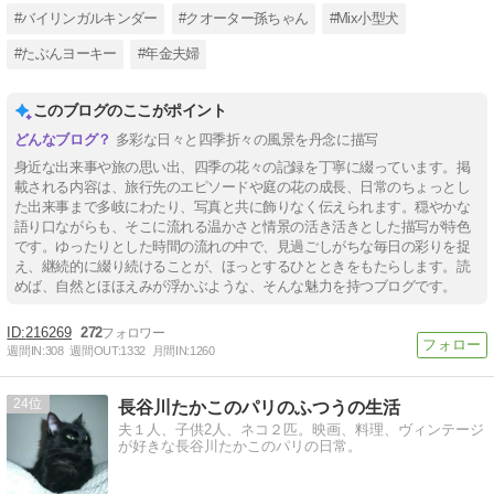
#バイリンガルキンダー
#クオーター孫ちゃん
#Mix小型犬
#たぶんヨーキー
#年金夫婦
このブログのここがポイント
多彩な日々と四季折々の風景を丹念に描写
身近な出来事や旅の思い出、四季の花々の記録を丁寧に綴っています。掲
載される内容は、旅行先のエピソードや庭の花の成長、日常のちょっとし
た出来事まで多岐にわたり、写真と共に飾りなく伝えられます。穏やかな
語り口ながらも、そこに流れる温かさと情景の活き活きとした描写が特色
です。ゆったりとした時間の流れの中で、見過ごしがちな毎日の彩りを捉
え、継続的に綴り続けることが、ほっとするひとときをもたらします。読
めば、自然とほほえみが浮かぶような、そんな魅力を持つブログです。
216269
272
週間IN:
308
週間OUT:
1332
月間IN:
1260
24
長谷川たかこのパリのふつうの生活
夫１人、子供2人、ネコ２匹。映画、料理、ヴィンテージ
が好きな長谷川たかこのパリの日常。