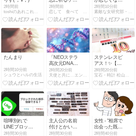
の暮らし
瞬間
2時間前
2時間前
2時間10分前
toshiのあれこれ通信
恋して 食べて 踊って 祈って 旅をして
素敵な女研究部・アメリカ編
たんまり
「NEOステラ
ステンレスピ
高次元DNAコ
アス！✨【京
ード全部入れ
都ジュエリー
2時間10分前
2時間20分前
2時間20分前
シュウとハルの生活
天使と共に…エンジェルカウンセラー 聖蓮
宝石・時計 松山 亀岡本店スタッフブログ
ます」のご感
ショップ】
想
喧嘩別れで
主人公の名前
女性 - ”相席で
LINEブロック
付けとかいう
出会った既婚
された復縁相
ゲームで1番
者達①”
2時間30分前
2時間30分前
2時間40分前