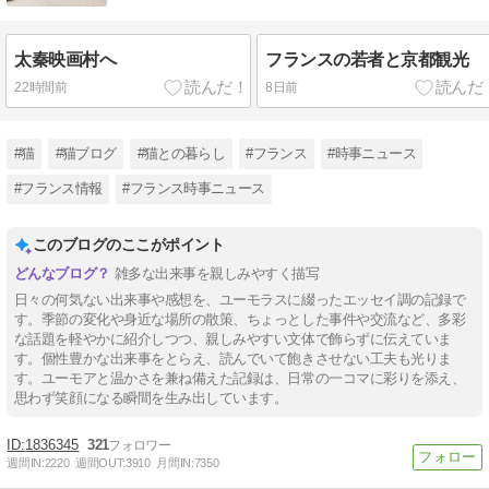
太秦映画村へ
フランスの若者と京都観光
22時間前
8日前
#猫
#猫ブログ
#猫との暮らし
#フランス
#時事ニュース
#フランス情報
#フランス時事ニュース
このブログのここがポイント
雑多な出来事を親しみやすく描写
日々の何気ない出来事や感想を、ユーモラスに綴ったエッセイ調の記録で
す。季節の変化や身近な場所の散策、ちょっとした事件や交流など、多彩
な話題を軽やかに紹介しつつ、親しみやすい文体で飾らずに伝えていま
す。個性豊かな出来事をとらえ、読んでいて飽きさせない工夫も光りま
す。ユーモアと温かさを兼ね備えた記録は、日常の一コマに彩りを添え、
思わず笑顔になる瞬間を生み出しています。
1836345
321
週間IN:
2220
週間OUT:
3910
月間IN:
7350