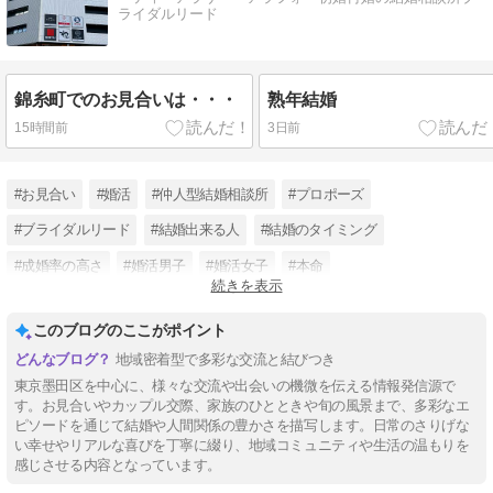
ライダルリード
錦糸町でのお見合いは・・・
熟年結婚
15時間前
3日前
#お見合い
#婚活
#仲人型結婚相談所
#プロポーズ
#ブライダルリード
#結婚出来る人
#結婚のタイミング
#成婚率の高さ
#婚活男子
#婚活女子
#本命
続きを表示
#現在の日本の結婚の状況
このブログのここがポイント
地域密着型で多彩な交流と結びつき
東京墨田区を中心に、様々な交流や出会いの機微を伝える情報発信源で
す。お見合いやカップル交際、家族のひとときや旬の風景まで、多彩なエ
ピソードを通じて結婚や人間関係の豊かさを描写します。日常のさりげな
い幸せやリアルな喜びを丁寧に綴り、地域コミュニティや生活の温もりを
感じさせる内容となっています。