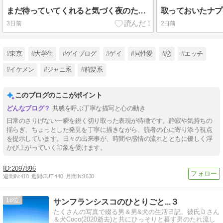
まだ待っていてくれると気づく夜のために
3日前
2日前
#東京
#大学生
#ゲイブログ
#ゲイ
#同性愛
#恋
#エッチ
#イケメン
#ジャニ系
#前髪系
このブログのここがポイント
共感を呼ぶ丁寧な描写と心の動き
日常のさりげない一瞬を鋭く切り取った表現が特徴です。静寂や気持ちの
揺らぎ、ちょっとした発見を丁寧に描きながら、読者の心に寄り添う視点
を提示しています。日々の出来事が、時間や感情の流れとともに優しく浮
かび上がっていく印象を受けます。
2097896
週間IN:
410
週間OUT:
440
月間IN:
1630
18
サンフランシスコのひとりごと...３
たくさんの写真で綴る男＆男&犬の生活日記。彼氏Ｄさん
＆犬Coco(2020逝去)と共にひっそりと暮す男のたれ流し