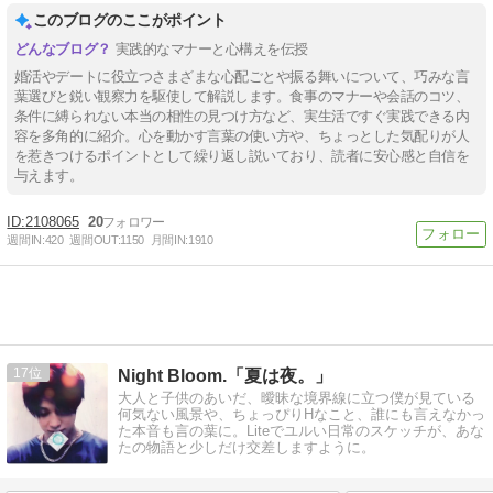
このブログのここがポイント
実践的なマナーと心構えを伝授
婚活やデートに役立つさまざまな心配ごとや振る舞いについて、巧みな言
葉選びと鋭い観察力を駆使して解説します。食事のマナーや会話のコツ、
条件に縛られない本当の相性の見つけ方など、実生活ですぐ実践できる内
容を多角的に紹介。心を動かす言葉の使い方や、ちょっとした気配りが人
を惹きつけるポイントとして繰り返し説いており、読者に安心感と自信を
与えます。
2108065
20
週間IN:
420
週間OUT:
1150
月間IN:
1910
17
Night Bloom.「夏は夜。」
大人と子供のあいだ、曖昧な境界線に立つ僕が見ている
何気ない風景や、ちょっぴりHなこと、誰にも言えなかっ
た本音も言の葉に。Liteでユルい日常のスケッチが、あな
たの物語と少しだけ交差しますように。