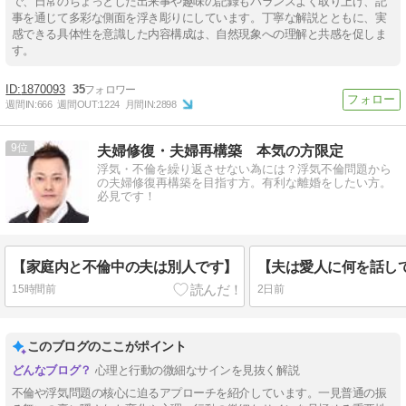
で、日常のちょっとした出来事や趣味の記録もバランスよく取り上げ、記
事を通じて多彩な側面を浮き彫りにしています。丁寧な解説とともに、実
感できる具体性を意識した内容構成は、自然現象への理解と共感を促しま
す。
1870093
35
週間IN:
666
週間OUT:
1224
月間IN:
2898
9
夫婦修復・夫婦再構築 本気の方限定
浮気・不倫を繰り返させない為には？浮気不倫問題から
の夫婦修復再構築を目指す方。有利な離婚をしたい方。
必見です！
【家庭内と不倫中の夫は別人です】
【夫は愛人に何を話し
15時間前
2日前
このブログのここがポイント
心理と行動の微細なサインを見抜く解説
不倫や浮気問題の核心に迫るアプローチを紹介しています。一見普通の振