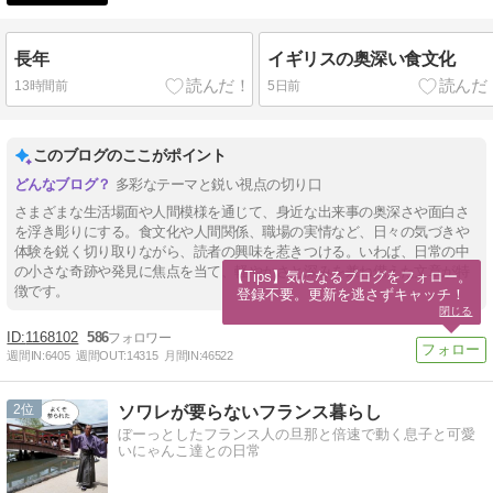
長年
イギリスの奥深い食文化
13時間前
5日前
このブログのここがポイント
多彩なテーマと鋭い視点の切り口
さまざまな生活場面や人間模様を通じて、身近な出来事の奥深さや面白さ
を浮き彫りにする。食文化や人間関係、職場の実情など、日々の気づきや
体験を鋭く切り取りながら、読者の興味を惹きつける。いわば、日常の中
の小さな奇跡や発見に焦点を当て、軽やかさと深みを兼ね備えた文章が特
【Tips】気になるブログをフォロー。

徴です。
登録不要。更新を逃さずキャッチ！
閉じる
1168102
586
週間IN:
6405
週間OUT:
14315
月間IN:
46522
2
ソワレが要らないフランス暮らし
ぼーっとしたフランス人の旦那と倍速で動く息子と可愛
いにゃんこ達との日常