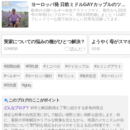
8
ヨーロッパ発 日欧ミドルGAYカップルのツレ連れ日記
欧州の小国ベルギー在住アラフィフゲイ。相方から2018
年の年明けにプロポーズ、同6月同性婚しました！LGBT
フレンドリーな国で自分らしい日常生活綴ってます。
実家についての悩みの種がひとつ解決？
32時間前
3日前
#国際結婚
#同性婚
#ミニベロ
#ゲイカップル
#カミングアウト
#ベルギー
#ヨーロッパ旅行
#ギリシャ
#海外生活
#ヨーロッパ
#同性愛
#lgbtq
このブログのここがポイント
科学と解説動画を丁寧に紹介する多角的視点
身近な時事や自然災害に対して幅広い視野と深い洞察を提供します。特
に、最新の学術解説やリアルな映像を交えながら、地震のメカニズムや自
然の力について専門的な視点をわかりやすく伝える点が特徴です。一方