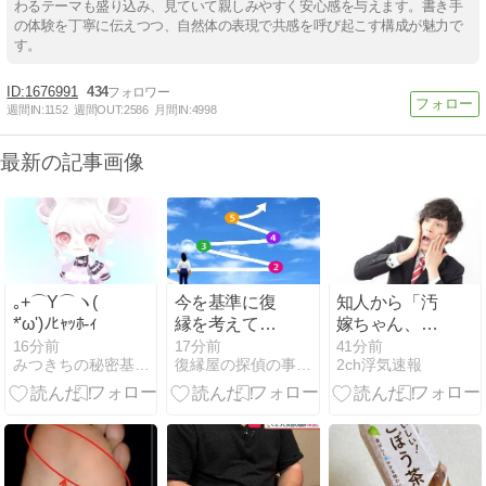
わるテーマも盛り込み、見ていて親しみやすく安心感を与えます。書き手
の体験を丁寧に伝えつつ、自然体の表現で共感を呼び起こす構成が魅力で
す。
1676991
434
週間IN:
1152
週間OUT:
2586
月間IN:
4998
最新の記事画像
｡+⌒Y⌒ヽ(
今を基準に復
知人から「汚
*'ω')ﾉﾋｬｯﾎ-ｨ
縁を考えてい
嫁ちゃん、元
ませんか？
彼と付き合っ
16分前
17分前
41分前
みつきちの秘密基地 ＊結婚生活編＊
復縁屋の探偵の事務所の復縁ブログ
2ch浮気速報
てる時、浮気
しまくりだっ
たらしいよ。
ヤリmanだ
よ」と言われ
る。