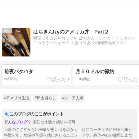
6
はちきんIzyのアメリカ丼 Part２
料理にすると丼カップル はちきんイジーとアメリカンい
ごっそうバッキーの 山あり谷ありの国際結婚ブログ
前夜バタバタ
月５０ドルの節約
9時間前
33時間前
#アメリカ生活
#田舎暮らし
#シニア夫婦
このブログのここがポイント
多彩な体験と感情を描写
日常のささやかな出来事や思い出を温かく、時にユーモラスに綴る記事が
特徴です。地域や季節を感じさせるエピソードや、身体や心の健康にまつ