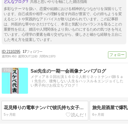
共感と思いやりを軸にした婚活指南
多彩なテーマを扱い、恋愛や結婚における精神的なつながりを深掘りして
います。自己成長や相手への理解を促す内容が豊富で、心の持ちようを変
えるヒントや実践的なアドバイスが散りばめられています。この記事群
は、外面的な華やかさだけでなく、本音と気配りのバランスを取ることの
重要性を伝え、婚活や人間関係をより良いものにするための気づきを与え
ています。心理学の要素を織り交ぜながら、優しさと確かな経験を土台に
した考え方を提案しています。
2110295
17
週間IN:
450
週間OUT:
1160
月間IN:
1970
15
Sai先生の一期一会画像ナンパブログ
メディア８０回出演１６００人斬りネットナンパ師Ｓａ
ｉ先生の、後悔しない人生をハッスル＆エンジョイした
い男子向けお役立ちブログ！
花見帰りの電車ナンパで彼氏持ち女子を浮気セックスな日常ナンパ体験談
5ヶ月前
6ヶ月前