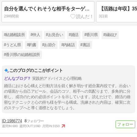
自分を選んでくれそうな相手をターゲットにする戦略
【活路は年収】3
29時間前
3日前
#結婚相談所
#仲人
#お見合い
#婚活
#香川県
#縁結び
#うどん県
#釣書
#お節介
#内緒話
#裏話
#香川県の結婚相談所
このブログのここがポイント
実践的アドバイスと心理戦略
婚活における心構えと行動方法を鋭く解き明かす総合案内役です。出会い
の場面から自己アピール、会話のコツ、相手への気配りまで、多角的に分
析し、成功のための必須ポイントを示しています。読むだけで、婚活の緻
密なテクニックと心の持ち様を学べる構成。洗練された内容は、確実に次
のステップへと導く道標となるでしょう。
1986774
8
週間IN:
690
週間OUT:
1060
月間IN:
3150