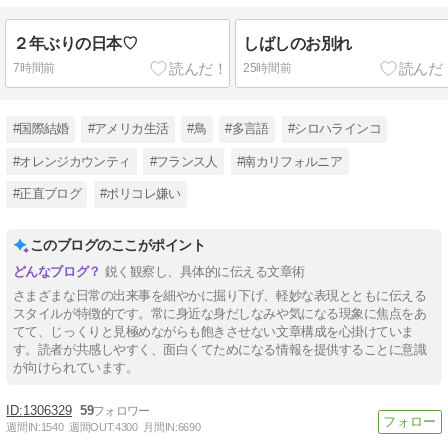
２年ぶりの日本♡
しばしのお別れ
7時間前
25時間前
#国際結婚
#アメリカ生活
#鳥
#多言語
#シロハラインコ
#オレンジカウンティ
#フランス人
#南カリフォルニア
#正直ブログ
#ポリコレ嫌い
このブログのここがポイント
鋭く観察し、具体的に伝える文章術
さまざまな日常の出来事を細やかに掘り下げ、軽妙な表現とともに伝える
スタイルが特徴的です。常に身近な身だしなみや気になる現象に焦点をあ
てて、じっくりと見極めながらも飽きさせない文章構成を心掛けていま
す。読者が共感しやすく、面白くてためになる情報を提供することに意識
が向けられています。
1306329
59
週間IN:
1540
週間OUT:
4300
月間IN:
6690