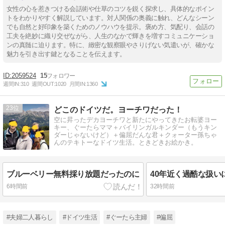
女性の心を惹きつける会話術や仕草のコツを鋭く探求し、具体的なポイン
トをわかりやすく解説しています。対人関係の奥義に触れ、どんなシーン
でも自然と好印象を築くためのノウハウを提示。褒め方、気配り、会話の
工夫を絶妙に織り交ぜながら、人生のなかで輝きを増すコミュニケーショ
ンの真髄に迫ります。特に、緻密な観察眼やさりげない気遣いが、確かな
魅力を引き出す鍵となることを伝えます。
2059524
15
週間IN:
310
週間OUT:
1020
月間IN:
1360
23
どこのドイツだ。ヨーチワだった！
空に昇ったデカヨーチワと新たにやってきたお転婆ヨー
キー、ぐーたらママ＋バイリンガルキンダー（もうキン
ダーじゃないけど）＋偏屈だんな君＋クォーター孫ちゃ
んのテキトーなドイツ生活。ときどきお絵かき。
ブルーベリー無料採り放題だったのに
6時間前
32時間前
#夫婦二人暮らし
#ドイツ生活
#ぐーたら主婦
#偏屈