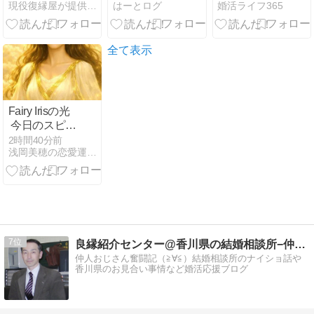
現役復縁屋が提供する読めば復縁できるブログ
はーとログ
婚活ライフ365
談｜見るべき
悩む要素
なのは最後の
喧嘩ではな
く、それまで
全て表示
の関係性です
Fairy Irisの光
今日のスピリ
チュアルメッ
2時間40分前
浅岡美穂の恋愛運UPしま専科 Be happy tog…
セージ
7
良縁紹介センター@香川県の結婚相談所−仲人ブログ
仲人おじさん奮闘記（≧∀≦）結婚相談所のナイショ話や
香川県のお見合い事情など婚活応援ブログ