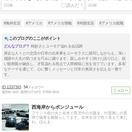
2日前
3日前
#海外生活
#アメリカ
#アメリカ情報
#外国生活
#アメリカ就職
このブログのここがポイント
軽妙さとユーモア溢れる会話調
身近な人々との交流や日常の出来事をユーモラスに描写しながらも、深い
感謝や人生の気づきを巧みに綴ります。親しみやすく砕けた語り口と、鋭
い観察眼が融合し、才気溢れる視点で人間模様に光を当てています。多彩
なテーマを通じて、心に響くメッセージと日常の奥深さを伝える一冊で
す。
1337393
54
週間IN:
1600
週間OUT:
4470
月間IN:
8500
5
西海岸からボンジュール
フランス産の夫と在米で育児中の大阪女。忖度無しの直
球で偽善を蹴散らしてます。在米生活で色々見えて来た
わ、ほんま。