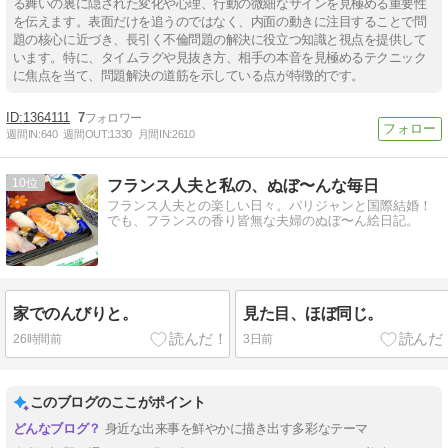
る舞いの裏に隠された変化や心理、行動の微細なサインを見極める重要性
を伝えます。表面だけを追うのではなく、内面の動きに注目することで問
題の核心に近づき、長引く不倫問題の解決に役立つ知識と視点を提供して
います。特に、タイムラグや見抜き方、相手の本音を見極めるテクニック
に焦点を当て、問題解決の道筋を示している点が特徴的です。
1364111
7
週間IN:
640
週間OUT:
1330
月間IN:
2610
10
フランス人夫と私の、ぬぼ〜んな毎日
フランス人夫との楽しい日々。パリジャンと国際結婚！
でも、フランスの香り皆無な夫婦のぬぼ〜ん絵日記。
家でのんびりと。
見た目、ほぼ同じ。
26時間前
3日前
このブログのここがポイント
身近な出来事を鮮やかに描き出す多彩なテーマ