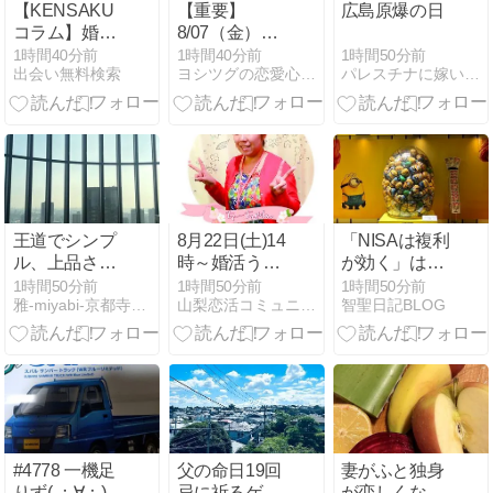
【KENSAKU
【重要】
広島原爆の日
コラム】婚活
8/07（金）第
から“親”にな
147回
1時間50分前
1時間40分前
1時間40分前
パレスチナに嫁いだ日本人のブログ
出会い無料検索
ヨシツグの恋愛心理ブログ
るまで2年2ヶ
「Q&A」セミ
月！あなたの
ナー延期のお
未来を考える
知らせ＆なぜ
ヒント
好きな人ほど
会えなくなる
のか？
王道でシンプ
8月22日(土)14
「NISAは複利
ル、上品さと
時～婚活うま
が効く」は半
万能さを兼ね
くいくコツ教
分正しく、半
1時間50分前
1時間50分前
1時間50分前
雅-miyabi-京都寺町 スタッフブログ
山梨恋活コミュニティ〜wincere〜公式ブログ
智聖日記BLOG
備えた婚約指
えます！女性
分誤解です
輪♡
限定の婚活女
子会
#4778 一機足
父の命日19回
妻がふと独身
りず( ；∀；)
忌に祈るゲイ
が恋しくなる