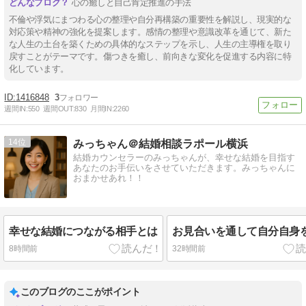
心の癒しと自己肯定推進の手法
不倫や浮気にまつわる心の整理や自分再構築の重要性を解説し、現実的な
対応策や精神の強化を提案します。感情の整理や意識改革を通じて、新た
な人生の土台を築くための具体的なステップを示し、人生の主導権を取り
戻すことがテーマです。傷つきを癒し、前向きな変化を促進する内容に特
化しています。
1416848
3
週間IN:
550
週間OUT:
830
月間IN:
2260
14
みっちゃん＠結婚相談ラポール横浜
結婚カウンセラーのみっちゃんが、幸せな結婚を目指す
あなたのお手伝いをさせていただきます。みっちゃんに
おまかせあれ！！
幸せな結婚につながる相手とは
お見合いを通して自分自身
8時間前
32時間前
このブログのここがポイント