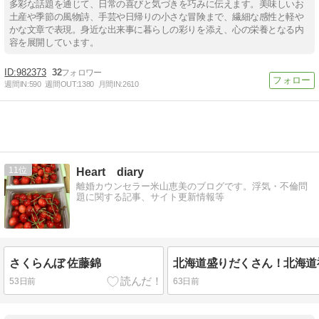
多彩な話題を通じて、日常の喜びと気づきを巧みに伝えます。美味しいお
土産や季節の風物詩、手芸や日帰りの小さな冒険まで、繊細な感性と軽や
かな文章で表現。身近な出来事に暮らしの彩りを添え、心の栄養となる内
容を展開しています。
982373
32
週間IN:
590
週間OUT:
1380
月間IN:
2610
11
Heart diary
離婚カウンセラー米山恵美のブログです。浮気・不倫問
題に関する記事、サイト更新情報等
さくらんぼ 佐藤錦
53日前
63日前