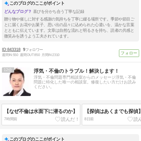
このブログのここがポイント
喜びを分かち合う丁寧な記録
贈り物や催しに対する感謝の気持ちを丁寧に綴る場所です。季節や節目ご
とに届くお花やお菓子、思い出の品々に込められた心遣いを、温かな言葉
とともに伝えています。文章は自然な流れと明るさを持ち、読者の共感と
微笑みを誘うよう工夫されています。
843318
9
週間IN:
550
週間OUT:
850
月間IN:
2310
12
浮気・不倫のトラブル！解決します！
浮気・不倫問題専門相談室からのメッセージ浮気・不倫
問題に特化した唯一の相談室。修復したい方だけお読み
ください。
【なぜ不倫は水面下に潜るのか】
【探偵はあくまでも探偵
7時間前
8日前
このブログのここがポイント