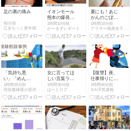
足の裏の痛み
イオンモール
夏にも！あじ
熊本の爆発事
かんのごぼう
故「本当のこ
茶
50分前
1時間10分前
1時間10分前
乙女ちっく更年期
がーるずレポート
アラサー独身女子さゆりの徒然日記
とを…」遺族
語る
「気持ち悪
女に言ってほ
【復讐】夜、
い」「めんど
しい言葉ラン
仕事帰りに高
くさい」と言
キング1位ｗ
速横の道路を
1時間20分前
1時間30分前
1時間40分前
現役復縁屋が提供する読めば復縁できるブログ
はーとログ
2ch浮気速報
われた復縁相
ｗｗｗｗｗｗ
歩いていたら
談｜本当の問
ｗｗｗｗｗｗ
後ろから来た
題は感情のコ
ｗｗｗｗｗｗ
原チャリにひ
ントロールで
ｗｗｗ
ったくられ
す
た。