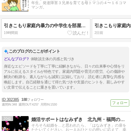
年生。発達障害３兄弟を育てる母トマコの４〜１６コマ
マンガ。
引きこもり家庭内暴力の中学生を部屋から出した話⑩
19時間前
2日前
このブログのここがポイント
体験談主体の共感と気づき
身近なエピソードを丁寧に丁寧に紐解きながら、日々の出来事や心情をリ
アルに伝えるスタイルが特色です。家庭内問題や育児の苦労、心の傷跡や
解決の軌跡を、素人ながらも誠実に記録しており、読む者に真摯な共感を
喚起します。自己経験を通じて得た気づきや支援のヒントを、親しみやす
い文章で伝えることに重きを置いています。
302385
188
週間IN:
348
週間OUT:
4257
月間IN:
1530
20
婚活サポートはなみずき 北九州・福岡の結婚相談所
そろそろ結婚を…と思われたら、「はなみずき」の扉を
たたいてください。お一人おひとりの想いに応えて、幸