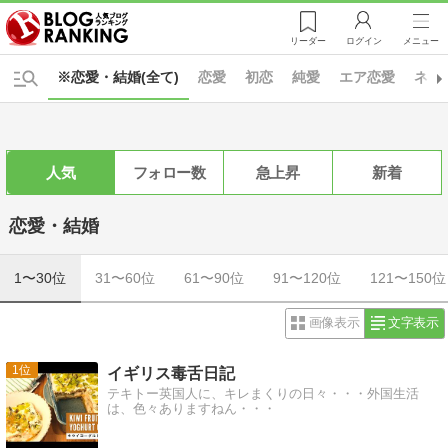
リーダー
ログイン
メニュー
※恋愛・結婚(全て)
恋愛
初恋
純愛
エア恋愛
ネッ
人気
フォロー数
急上昇
新着
恋愛・結婚
1〜30位
31〜60位
61〜90位
91〜120位
121〜150位
画像表示
文字表示
1
イギリス毒舌日記
テキトー英国人に、キレまくりの日々・・・外国生活
は、色々ありますねん・・・