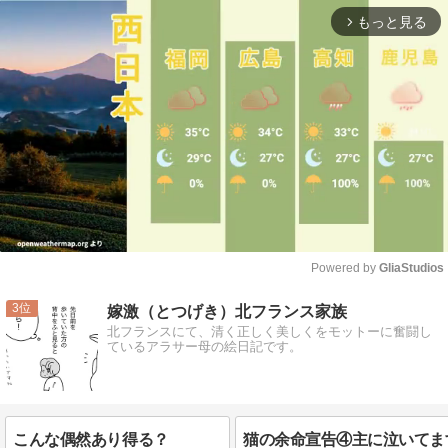
もっと見る
arrow_forward_ios
Powered by 
GliaStudios
Mute
3
嫁激（とつげき）北フランス家族
北フランスにて、清く正しく美しくをモットーに奮闘し
ているアラサー母の絵日記です。
こんな偶然あり得る？
猫の余命宣告④主に泣いてま