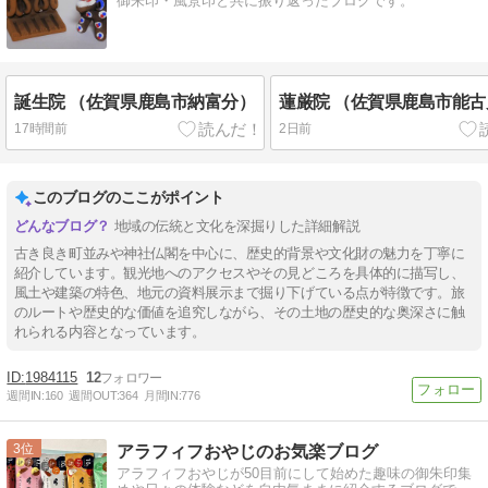
御朱印・風景印と共に振り返ったブログです。
誕生院 （佐賀県鹿島市納富分）
蓮厳院 （佐賀県鹿島市能
17時間前
2日前
このブログのここがポイント
地域の伝統と文化を深掘りした詳細解説
古き良き町並みや神社仏閣を中心に、歴史的背景や文化財の魅力を丁寧に
紹介しています。観光地へのアクセスやその見どころを具体的に描写し、
風土や建築の特色、地元の資料展示まで掘り下げている点が特徴です。旅
のルートや歴史的な価値を追究しながら、その土地の歴史的な奥深さに触
れられる内容となっています。
1984115
12
週間IN:
160
週間OUT:
364
月間IN:
776
3
アラフィフおやじのお気楽ブログ
アラフィフおやじが50目前にして始めた趣味の御朱印集