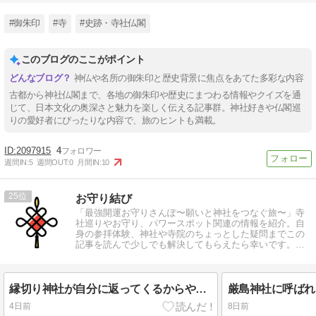
#御朱印
#寺
#史跡・寺社仏閣
このブログのここがポイント
神仏や名所の御朱印と歴史背景に焦点をあてた多彩な内容
古都から神社仏閣まで、各地の御朱印や歴史にまつわる情報やクイズを通
じて、日本文化の奥深さと魅力を楽しく伝える記事群。神社好きや仏閣巡
りの愛好者にぴったりな内容で、旅のヒントも満載。
2097915
4
週間IN:
5
週間OUT:
0
月間IN:
10
25
お守り結び
「最強開運お守りさんぽ〜願いと神社をつなぐ旅〜」寺
社巡りやお守り、パワースポット関連の情報を紹介。自
身の参拝体験、神社や寺院のちょっとした疑問までこの
記事を読んで少しでも解決してもらえたら幸いです。寺
社巡りを楽しみ、幸せをつかみましょう。
縁切り神社が自分に返ってくるからやばいって本当？悪縁を切る正しいコツ
4日前
8日前