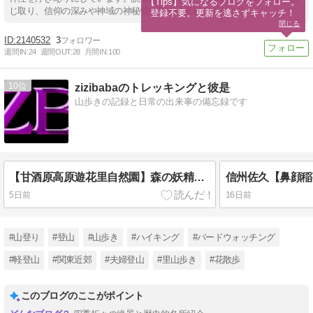
【Tips】気になるブログをフォロー。

じ取り、信仰の深みや神域の神秘性に惹き込まれるでしょう。
登録不要。更新を逃さずキャッチ！
閉じる
2140532
3
週間IN:
24
週間OUT:
28
月間IN:
100
10
zizibabaのトレッキングと彼是
山歩きの記録と日常の出来事の備忘録です
【甘酒原高原遊花里自然園】森の妖精に会いに行く 2026.08.03
5日前
16日前
#山登り
#登山
#山歩き
#ハイキング
#バードウォッチング
#軽登山
#関東近郊
#夫婦登山
#里山歩き
#花散歩
このブログのここがポイント