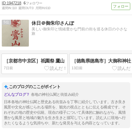
1947218
6
週間IN:
110
週間OUT:
0
月間IN:
610
5
休日＠御朱印さんぽ
美しい御朱印と情緒豊かな門前の街を巡る休日の小さな
旅
［京都市中京区］祇園祭 鷹山
［徳島県徳島市］大御和神社
7日前
13日前
このブログのここがポイント
各地の神社仏閣と街並み紹介
日本各地の神社仏閣と歴史ある街並みを丁寧に紹介しています。古き良き
風景や文化が感じられる場所を、観光の視点とともに伝える構成です。そ
れぞれの地の歴史や伝統、現在の様子について具体的に触れながら、風情
豊かな風景と地域の魅力を生き生きと描写しています。読む人に現地へ行
きたくなるような気持ちや、新たな発見を与える内容となっています。