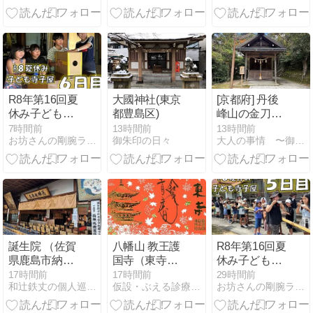
R8年第16回夏
大國神社(東京
[京都府] 丹後
休み子ども寺
都豊島区)
峰山の金刀比
子屋開幕〜６
羅神社２
7時間前
13時間前
13時間前
お坊さんの剛腕ラリアット
御朱印の日々
大人の事情 〜御朱印ライフ〜
日目：おもし
ろ実験教室～
誕生院 （佐賀
八幡山 教王護
R8年第16回夏
県鹿島市納富
国寺（東寺）
休み子ども寺
分）
㉒
子屋開幕〜５
17時間前
17時間前
29時間前
和辻鉄丈の個人巡礼 （御朱印＆風景印）
仮設・ぶえる診療所『書庫=御朱印帳』
お坊さんの剛腕ラリアット
日目：流しそ
うめん～