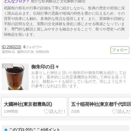
豊かな祭典解説と文化解釈の融合
祇園祭の祭礼や行事の詳細を丁寧に紹介しながら、祭典の歴史や習俗に深
く踏み込みます。伝統行事の意義や地域の特色を豊かに伝えるため、その
背景や由来にも触れ、多角的な視点を提供します。また、実体験や詳細な
手順の説明を交え、実際の文化体験を身近に感じさせる構成となっていま
す。専門的な解説と親しみやすさを融合させることで、祭りや歴史への興
味喚起を狙います。
2060220
6
週間IN:
21
週間OUT:
36
月間IN:
99
12
御朱印の日々
お参りした神社と頂いた御朱印や御朱印帳を紹介してお
ります。基本的に公共交通機関を利用して神社を巡って
おり、移動ルートも紹介しているので、同じような方々
の参考になればと思います。
大國神社(東京都豊島区)
五十稲荷神社(東京都千代田区
13時間前
2日前
このブログのここがポイント