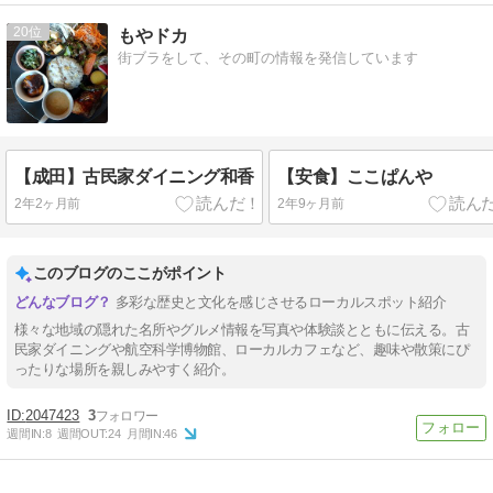
20
もやドカ
街ブラをして、その町の情報を発信しています
【成田】古民家ダイニング和香
【安食】ここぱんや
2年2ヶ月前
2年9ヶ月前
このブログのここがポイント
多彩な歴史と文化を感じさせるローカルスポット紹介
様々な地域の隠れた名所やグルメ情報を写真や体験談とともに伝える。古
民家ダイニングや航空科学博物館、ローカルカフェなど、趣味や散策にぴ
ったりな場所を親しみやすく紹介。
2047423
3
週間IN:
8
週間OUT:
24
月間IN:
46