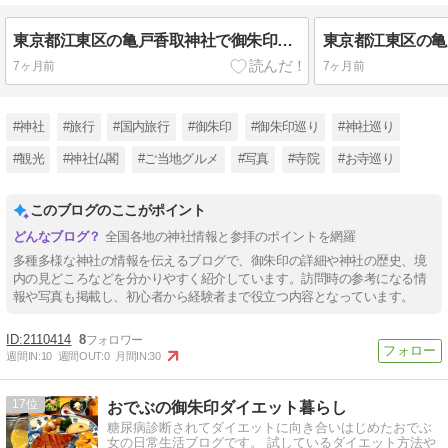
東京都江東区の亀戸香取神社で御朱印をいただきました！御朱印の詳細や境内の様子を紹介
7ヶ月前
7ヶ月前
#神社
#旅行
#国内旅行
#御朱印
#御朱印巡り
#神社巡り
#観光
#神社仏閣
#ご当地グルメ
#写真
#寺院
#お寺巡り
このブログのここがポイント
全国各地の神社情報と参拝のポイントを網羅
多種多様な神社の情報を伝えるブログで、御朱印の詳細や神社の歴史、境
内の見どころなどを分かりやすく紹介しています。訪問時の参考になる情
報や写真も掲載し、初心者から経験者まで役立つ内容となっています。
2110414
8
週間IN:
10
週間OUT:
0
月間IN:
30
17
おでぶの御朱印ダイエット暮らし
糖尿病診断されてダイエットに向き合いはじめたおでぶ
女の日常生活ブログです。 試しているダイエット方法や