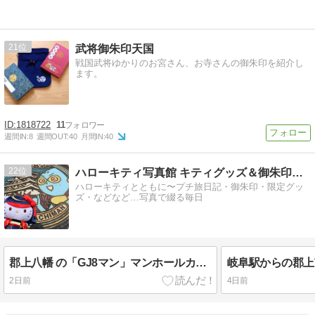
21
武将御朱印天国
戦国武将ゆかりのお宮さん、お寺さんの御朱印を紹介し
ます。
1818722
11
週間IN:
8
週間OUT:
40
月間IN:
40
22
ハローキティ写真館 キティグッズ＆御朱印集めのプチ旅日記
ハローキティとともに〜プチ旅日記・御朱印・限定グッ
ズ・などなど…写真で綴る毎日
郡上八幡 の「GJ8マン」マンホールカード & 町並み
岐阜駅からの郡上
2日前
4日前