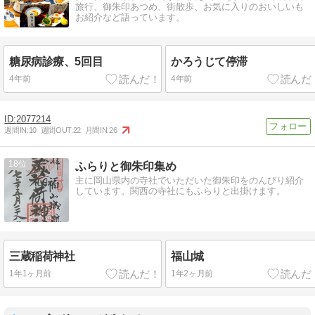
旅行、御朱印あつめ、街散歩、お気に入りのおいしいも
お紹介など語っています。
糖尿病診療、5回目
かろうじて停滞
4年前
4年前
2077214
週間IN:
10
週間OUT:
22
月間IN:
26
18
ふらりと御朱印集め
主に岡山県内の寺社でいただいた御朱印をのんびり紹介
しています。関西の寺社にもふらりと出掛けます。
三蔵稲荷神社
福山城
1年1ヶ月前
1年2ヶ月前