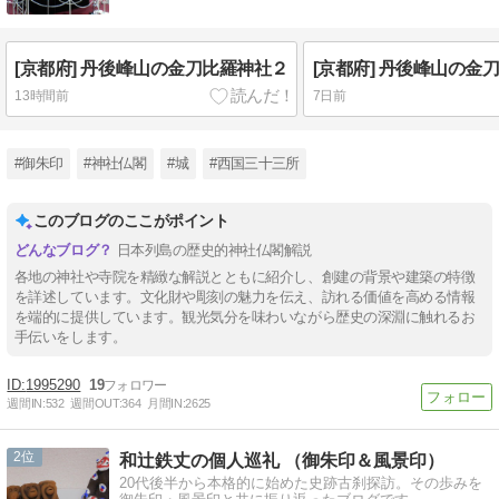
[京都府] 丹後峰山の金刀比羅神社２
[京都府] 丹後峰山の金
13時間前
7日前
#御朱印
#神社仏閣
#城
#西国三十三所
このブログのここがポイント
日本列島の歴史的神社仏閣解説
各地の神社や寺院を精緻な解説とともに紹介し、創建の背景や建築の特徴
を詳述しています。文化財や彫刻の魅力を伝え、訪れる価値を高める情報
を端的に提供しています。観光気分を味わいながら歴史の深淵に触れるお
手伝いをします。
1995290
19
週間IN:
532
週間OUT:
364
月間IN:
2625
2
和辻鉄丈の個人巡礼 （御朱印＆風景印）
20代後半から本格的に始めた史跡古刹探訪。その歩みを