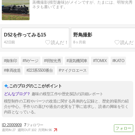
蒸機撮影(模型趣味)がメインですが、たまには、明智光秀
ネタも書いてます。
D52を作ってみる15
野鳥撮影
42日前
8ヶ月前
#御朱印
#Nゲージ
#明智光秀
#蒸気機関車
#TOMIX
#KATO
#車両改造
#223系5500番台
#マイクロエース
このブログのここがポイント
趣味の模型工作や歴史探訪の詳細レポート
模型制作の工程やパーツの改造に関する具体的な記録と、歴史的場所の紹
介が中心。手作りの喜びや過去の史実を丁寧に追求し、読者の興味を引く
内容となっている。
2000909
7
週間IN:
27
週間OUT:
102
月間IN:
96