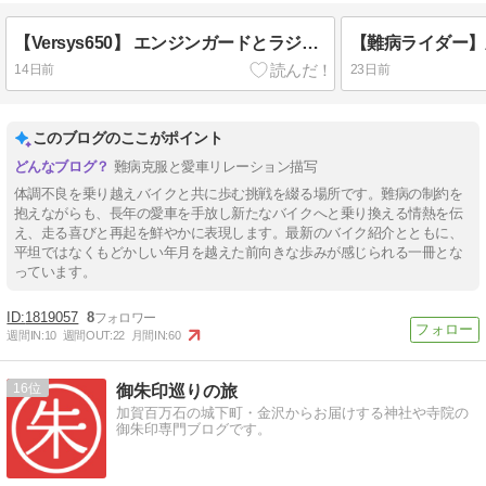
【Versys650】 エンジンガードとラジエーターガード取り付けた！
14日前
23日前
このブログのここがポイント
難病克服と愛車リレーション描写
体調不良を乗り越えバイクと共に歩む挑戦を綴る場所です。難病の制約を
抱えながらも、長年の愛車を手放し新たなバイクへと乗り換える情熱を伝
え、走る喜びと再起を鮮やかに表現します。最新のバイク紹介とともに、
平坦ではなくもどかしい年月を越えた前向きな歩みが感じられる一冊とな
っています。
1819057
8
週間IN:
10
週間OUT:
22
月間IN:
60
16
御朱印巡りの旅
加賀百万石の城下町・金沢からお届けする神社や寺院の
御朱印専門ブログです。