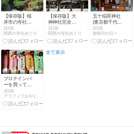
【保存版】桜
【保存版】大
五十稲荷神社
井市の寺社め
神神社完全ガ
(東京都千代田
ぐり｜歴史と
イド｜摂末社
区)
2日前
2日前
2日前
関西の寺社めぐり
関西の寺社めぐり
御朱印の日々
祈りにふれる
と三輪山信仰
神社・お寺15
を巡る祈りの
選
旅
全て表示
プロテインバ
ーを買ってみ
た
3日前
アラフィフおやじのお気楽ブログ