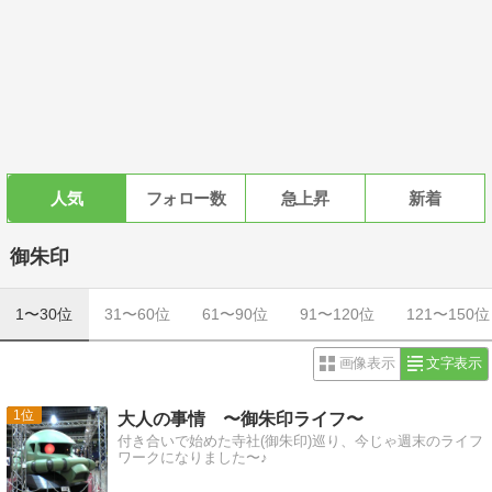
人気
フォロー数
急上昇
新着
御朱印
1〜30位
31〜60位
61〜90位
91〜120位
121〜150位
画像表示
文字表示
1
大人の事情 〜御朱印ライフ〜
付き合いで始めた寺社(御朱印)巡り、今じゃ週末のライフ
ワークになりました〜♪