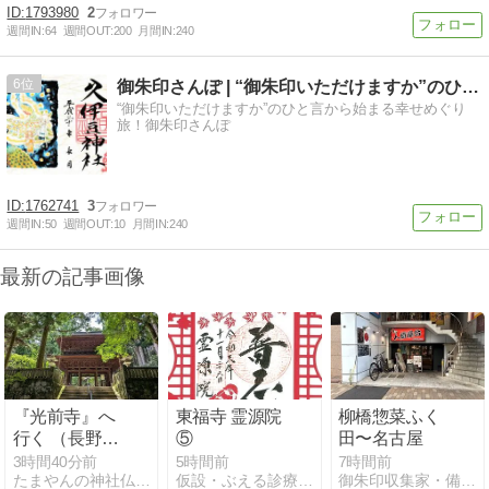
1793980
2
週間IN:
64
週間OUT:
200
月間IN:
240
6
御朱印さんぽ | “御朱印いただけますか”のひと言から始ま…
“御朱印いただけますか”のひと言から始まる幸せめぐり
旅！御朱印さんぽ
1762741
3
週間IN:
50
週間OUT:
10
月間IN:
240
最新の記事画像
『光前寺』へ
東福寺 霊源院
柳橋惣菜ふく
行く （長野県
⑤
田〜名古屋
駒ケ根市）
3時間40分前
5時間前
7時間前
たまやんの神社仏閣見聞録
仮設・ぶえる診療所『書庫=御朱印帳』
御朱印収集家・備忘録