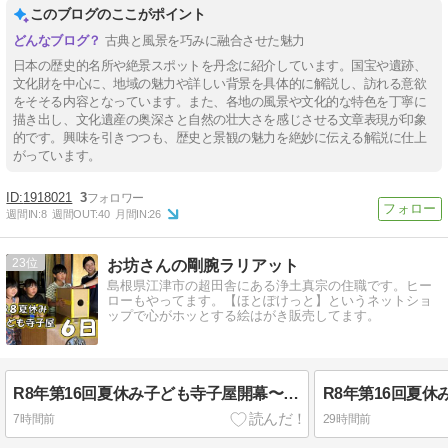
このブログのここがポイント
古典と風景を巧みに融合させた魅力
日本の歴史的名所や絶景スポットを丹念に紹介しています。国宝や遺跡、
文化財を中心に、地域の魅力や詳しい背景を具体的に解説し、訪れる意欲
をそそる内容となっています。また、各地の風景や文化的な特色を丁寧に
描き出し、文化遺産の奥深さと自然の壮大さを感じさせる文章表現が印象
的です。興味を引きつつも、歴史と景観の魅力を絶妙に伝える解説に仕上
がっています。
1918021
3
週間IN:
8
週間OUT:
40
月間IN:
26
23
お坊さんの剛腕ラリアット
島根県江津市の超田舎にある浄土真宗の住職です。ヒー
ローもやってます。【ほとぽけっと】というネットショ
ップで心がホッとする絵はがき販売してます。
R8年第16回夏休み子ども寺子屋開幕〜６日目：おもしろ実験教室～
7時間前
29時間前