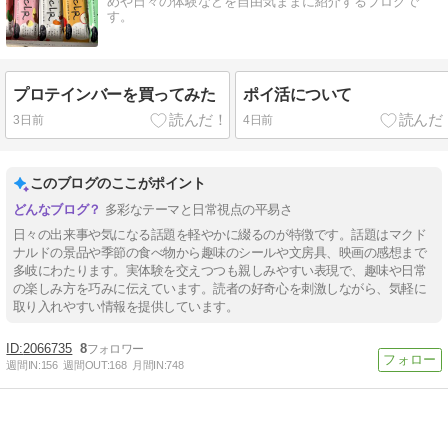
めや日々の体験などを自由気ままに紹介するブログで
す。
プロテインバーを買ってみた
ポイ活について
3日前
4日前
このブログのここがポイント
多彩なテーマと日常視点の平易さ
日々の出来事や気になる話題を軽やかに綴るのが特徴です。話題はマクド
ナルドの景品や季節の食べ物から趣味のシールや文房具、映画の感想まで
多岐にわたります。実体験を交えつつも親しみやすい表現で、趣味や日常
の楽しみ方を巧みに伝えています。読者の好奇心を刺激しながら、気軽に
取り入れやすい情報を提供しています。
2066735
8
週間IN:
156
週間OUT:
168
月間IN:
748