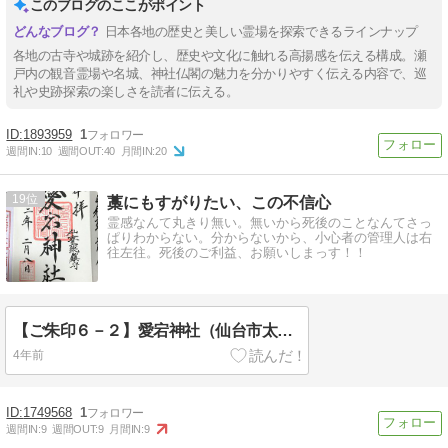
このブログのここがポイント
日本各地の歴史と美しい霊場を探索できるラインナップ
各地の古寺や城跡を紹介し、歴史や文化に触れる高揚感を伝える構成。瀬
戸内の観音霊場や名城、神社仏閣の魅力を分かりやすく伝える内容で、巡
礼や史跡探索の楽しさを読者に伝える。
1893959
1
週間IN:
10
週間OUT:
40
月間IN:
20
19
藁にもすがりたい、この不信心
霊感なんて丸きり無い。無いから死後のことなんてさっ
ぱりわからない。分からないから、小心者の管理人は右
往左往。死後のご利益、お願いしまっす！！
【ご朱印６－２】愛宕神社（仙台市太白区）
4年前
1749568
1
週間IN:
9
週間OUT:
9
月間IN:
9