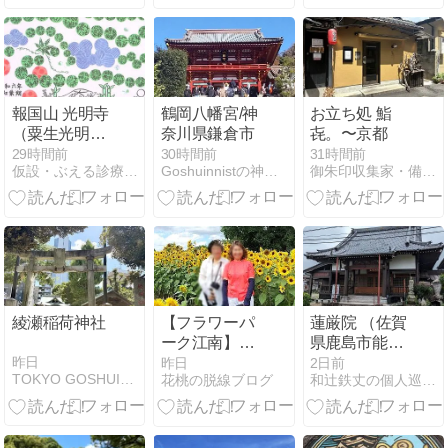
報国山 光明寺
鶴岡八幡宮/神
お立ち処 鮨
（粟生光明
奈川県鎌倉市
㐂。〜京都
寺）⑭
29時間前
30時間前
31時間前
仮設・ぶえる診療所『書庫=御朱印帳』
Goshuinnistの神社巡り
御朱印収集家・備忘録
綾瀬稲荷神社
【フラワーパ
蓮厳院 （佐賀
ーク江南】ひ
県鹿島市能古
まわりとスイ
見辻）
昨日
昨日
2日前
TOKYO GOSHUIN TOUR
花桃の脱線ブログ
和辻鉄丈の個人巡礼 （御朱印＆風景印）
レンの花 in 愛
知 (江南)