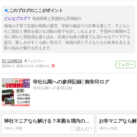
このブログのここがポイント
地域密着と実践的な実例紹介
地域の子育て支援や祭典の運営、学校や施設での行事を通じて、子どもた
ちに笑顔と勇気を届ける活動の様子を詳しく伝えます。予想外の展開や工
夫に満ちた実践例を盛り込み、読者が自身の環境でも活かせるアイデアを
提示。親しみやすくも鋭い視点で、地域の絆と子どもたちの未来を支える
取り組みの魅力を伝えます。
1249619
4
週間IN:
5
週間OUT:
29
月間IN:
15
24
寺社仏閣への参拝記録│御朱印ログ
寺社仏閣への参拝記録
神社マニアなら解ける？本殿＆境内の写真で推理！写真で巡る神社の名前当てクイズ ［その４］
1年4ヶ月前
1年5ヶ月前