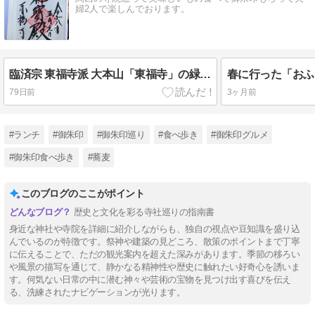
婦2人で楽しんでおります。
臨済宗 東福寺派 大本山「東福寺」の緑葉が綺麗でした
79日前
3ヶ月前
#ランチ
#御朱印
#御朱印巡り
#食べ歩き
#御朱印グルメ
#御朱印食べ歩き
#蕎麦
このブログのここがポイント
歴史と文化を彩る寺社巡りの指南書
身近な神社や寺院を詳細に紹介しながらも、独自の視点や豆知識を盛り込
んでいるのが特徴です。祭神や建築の見どころ、散策のポイントまで丁寧
に伝えることで、ただの観光案内を超えた深みがあります。季節の移ろい
や風景の描写を通じて、静かなる精神性や歴史に触れたい好奇心を誘いま
す。何気ない日常の中に潜む神々や芸術の宝物を見つけ出す喜びを伝え
る、洗練されたナビゲーションが光ります。