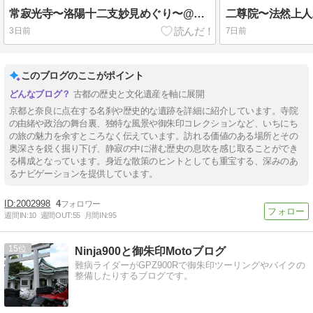
常寂光寺〜洛陽十二支妙見めぐり〜@京都市右京区
3日前
7日前
このブログのここがポイント
古都の歴史と文化遺産を軸に展開
京都と奈良に点在する名刹や歴史的な遺跡を詳細に紹介しています。寺院
の由緒や政治の舞台裏、独特な風景や御朱印コレクションなど、いちにち
の旅の魅力を余すところなく伝えています。訪れる価値のある場所とその
奥深さを鋭く掘り下げ、静寂の中に潜む歴史の息吹を感じ取ることができ
る構成となっています。身近な散策のヒントとしても重宝する、深みのあ
るナビゲーションを提供しています。
2002998
4
週間IN:
10
週間OUT:
55
月間IN:
95
15
Ninja900と御朱印Motoブログ
難病ライダーがGPZ900Rで御朱印ツーリングやバイクの
整備したりするブログです。