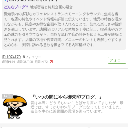
地域密着と特別企画の融合
愛知県内の多彩なカフェやレストランのモーニングやランチに焦点を当
て、各店の特色やイベント情報を詳細に伝えています。地元の特色を活か
しながらも、限定やお得な企画を取り入れることで、訪れる楽しさや新鮮
さを演出しています。訪問記はリアルな体験を丁寧に記し、喫茶店やカフ
ェの魅力を引き立てながら、自然な流れで店の特色を伝える工夫が随所に
見られます。店舗の立地や営業時間、メニューのヒントも理解しやすくま
とめられ、実際に訪れる意欲を掻き立てる内容構成です。
1074170
8
週間IN:
14
週間OUT:
98
月間IN:
72
14
『いつの間にやら御朱印ブログ。』
昔は本当にどうでもいいことばかり書いてましたが、最
近では、すっかり御朱印ブログになってしまいました。
奈良を中心に近畿圏の霊場を巡っています。