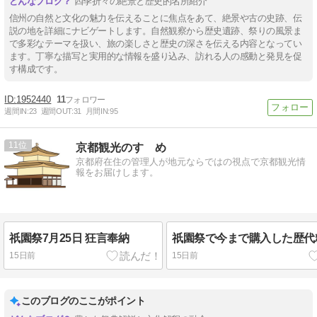
四季折々の絶景と歴史的名所紹介
信州の自然と文化の魅力を伝えることに焦点をあて、絶景や古の史跡、伝
説の地を詳細にナビゲートします。自然観察から歴史遺跡、祭りの風景ま
で多彩なテーマを扱い、旅の楽しさと歴史の深さを伝える内容となってい
ます。丁寧な描写と実用的な情報を盛り込み、訪れる人の感動と発見を促
す構成です。
1952440
11
週間IN:
23
週間OUT:
31
月間IN:
95
11
京都観光のすゝめ
京都府在住の管理人が地元ならではの視点で京都観光情
報をお届けします。
祇園祭7月25日 狂言奉納
祇園祭で今まで購入した歴代
15日前
15日前
このブログのここがポイント