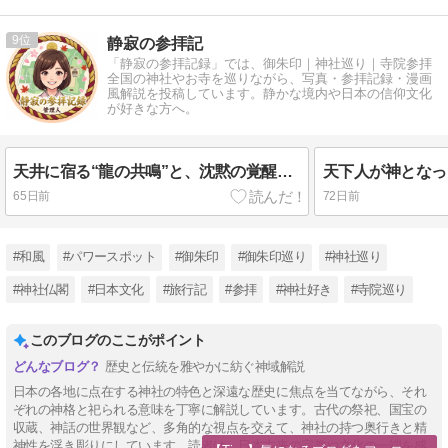
9
静寂の参拝記
「静寂の参拝記録」では、御朱印｜神社巡り｜寺院参拝
全国の神社やお寺を巡りながら、写真・参拝記録・漫画
風解説を投稿しています。静かな境内や日本の信仰文化
が好きな方へ。
天井に宿る“龍の共鳴”と、沈黙の覚醒。音が魂を震わせる「日光山の霊響結界」への拝礼【日光薬師堂（鳴龍）】
65日前
72日前
#和風
#パワースポット
#御朱印
#御朱印巡り
#神社巡り
#神社仏閣
#日本文化
#旅行記
#参拝
#神社好き
#寺院巡り
このブログのここがポイント
歴史と伝統を雅やかに紡ぐ神域解説
日本の各地に点在する神社の特色と深遠な歴史に焦点を当てながら、それ
ぞれの神格と祀られる意味を丁寧に解説しています。古代の祭祀、国宝の
収蔵、神話の世界観など、多角的な視点を交えて、神社の持つ奥行きと精
神性を浮き彫りにしています。読者は、日本古来の宗教や文化の一端を感