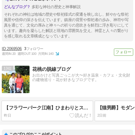
多彩な神社の歴史と神事解説
それぞれの神社は地域の歴史や祭祀様式の変遷を映し出し、鮮やかな祭祀
風景や信仰の深さを伝えています。鎮座の背景や祭祀者の歩み、神符や写
真を通じて、文化の厚みと神々への祈りの息吹きを鮮烈に浮き彫りにして
います。趣向を凝らした解説と現地の雰囲気を交え、神霊と人々の繋がり
を感じ取れる文章構成となっています。
2069506
3
週間IN:
20
週間OUT:
100
月間IN:
140
13
花桃の脱線ブログ
お出かけと写真ごっこが大〜好き温泉・カフェ・文化財
の建物巡り・花が好きなブログです。
【フラワーパーク江南】ひまわりとスイレンの花 in 愛知 (江南)
昨日
2日前
このブログのここがポイント