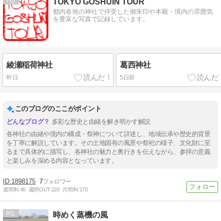
7
TOKYO GOSHUIN TOUR
都内各地の神社で拝受した御朱印や本殿・境内の雰囲気
を豊富な写真で記録しています。
綾瀬稲荷神社
葛西神社
昨日
5日前
このブログのここがポイント
多彩な歴史と由緒を解き明かす解説
各神社の由緒や境内の構成・祭神について詳述し、地域伝承や歴史的背景
を丁寧に解説しています。その土地固有の風景や祭祀の様子、文化財に至
るまで具体的に描写し、各神社の魅力と奥行きを伝えながら、参拝の意義
と楽しみを深める内容となっています。
1898175
7
週間IN:
40
週間OUT:
220
月間IN:
170
8
時めく蒸機の風