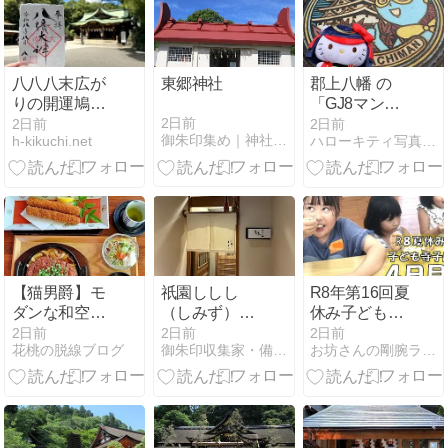
八八八末広が
東郷神社
郡上八幡 の
りの開運鳩文
「GJ8マン」
字御朱印・大
マンホールカ
2日前
2日前
2日前
御朱印集め｜神社めぐり
h-kikuchi.net
ハローキティ写真館 キティグッズ＆御朱印集めのプチ旅日記
宮八幡宮（東
ード & 町並み
京都杉並区）
【猫男爵】モ
祇園ししし
R8年第16回夏
ダンな和空間
（しみず）〜
休み子ども寺
でラ～ンチ in
京都
子屋開幕〜４
2日前
2日前
2日前
花桃の脱線ブログ
御朱印収集家・備忘録
お坊さんの剛腕ラリアット
愛知(一宮)
日目：ゼリー
を作って食べ
よう～