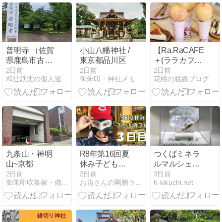
普明寺 （佐賀
小山八幡神社 /
【Ra.RaCAFE
県鹿島市古枝
東京都品川区
＋(ララカフ
甲）
ェ)】期間限定
2日前
2日前
2日前
和辻鉄丈の個人巡礼 （御朱印＆風景印）
御朱印・神社メモ
花桃の脱線ブログ
～桃モーニン
グ in 愛知(一
宮)
九条山・神明
R8年第16回夏
つくばミネラ
山~京都
休み子ども寺
ルマルシェに
子屋開幕〜３
行ってきた！
2日前
2日前
3日前
御朱印収集家・備忘録
お坊さんの剛腕ラリアット
h-kikuchi.net
日目：秘密の
恐るべし鉱物
指令をクリア
沼
せよ～