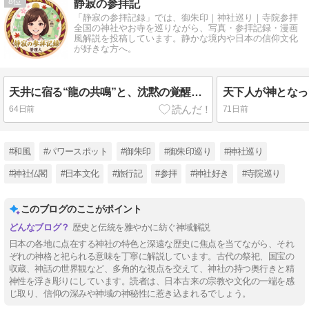
8
静寂の参拝記
「静寂の参拝記録」では、御朱印｜神社巡り｜寺院参拝
全国の神社やお寺を巡りながら、写真・参拝記録・漫画
風解説を投稿しています。静かな境内や日本の信仰文化
が好きな方へ。
天井に宿る“龍の共鳴”と、沈黙の覚醒。音が魂を震わせる「日光山の霊響結界」への拝礼【日光薬師堂（鳴龍）】
64日前
71日前
#和風
#パワースポット
#御朱印
#御朱印巡り
#神社巡り
#神社仏閣
#日本文化
#旅行記
#参拝
#神社好き
#寺院巡り
このブログのここがポイント
歴史と伝統を雅やかに紡ぐ神域解説
日本の各地に点在する神社の特色と深遠な歴史に焦点を当てながら、それ
ぞれの神格と祀られる意味を丁寧に解説しています。古代の祭祀、国宝の
収蔵、神話の世界観など、多角的な視点を交えて、神社の持つ奥行きと精
神性を浮き彫りにしています。読者は、日本古来の宗教や文化の一端を感
じ取り、信仰の深みや神域の神秘性に惹き込まれるでしょう。