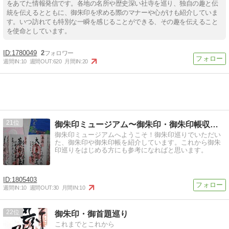
をあてた情報発信です。各地の名所や歴史深い社寺を巡り、独自の趣と伝
統を伝えるとともに、御朱印を求める際のマナーや心がけも紹介していま
す。いつ訪れても特別な一瞬を感じることができる、その趣を伝えること
を使命としています。
1780049
2
週間IN:
10
週間OUT:
620
月間IN:
20
21
御朱印ミュージアム〜御朱印・御朱印帳収集展示
御朱印ミュージアムへようこそ！御朱印巡りでいただい
た、御朱印や御朱印帳を紹介しています。これから御朱
印巡りをはじめる方にも参考になればと思います。
1805403
週間IN:
10
週間OUT:
30
月間IN:
10
22
御朱印・御首題巡り
これまでとこれから