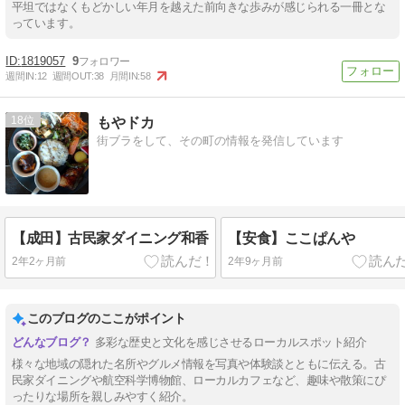
平坦ではなくもどかしい年月を越えた前向きな歩みが感じられる一冊とな
っています。
1819057
9
週間IN:
12
週間OUT:
38
月間IN:
58
18
もやドカ
街ブラをして、その町の情報を発信しています
【成田】古民家ダイニング和香
【安食】ここぱんや
2年2ヶ月前
2年9ヶ月前
このブログのここがポイント
多彩な歴史と文化を感じさせるローカルスポット紹介
様々な地域の隠れた名所やグルメ情報を写真や体験談とともに伝える。古
民家ダイニングや航空科学博物館、ローカルカフェなど、趣味や散策にぴ
ったりな場所を親しみやすく紹介。