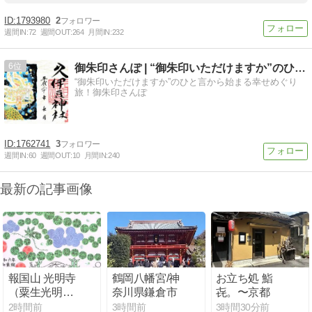
1793980
2
週間IN:
72
週間OUT:
264
月間IN:
232
6
御朱印さんぽ | “御朱印いただけますか”のひと言から始ま…
“御朱印いただけますか”のひと言から始まる幸せめぐり
旅！御朱印さんぽ
1762741
3
週間IN:
60
週間OUT:
10
月間IN:
240
最新の記事画像
報国山 光明寺
鶴岡八幡宮/神
お立ち処 鮨
（粟生光明
奈川県鎌倉市
㐂。〜京都
寺）⑭
2時間前
3時間前
3時間30分前