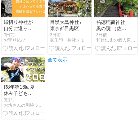
縁切り神社が
目黒大鳥神社 /
祐徳稲荷神社
自分に返って
東京都目黒区
奥の院 （佐賀
くるからやば
県鹿島市古枝
3日前
3日前
3日前
お守り結び
御朱印・神社メモ
和辻鉄丈の個人巡礼 （御朱印＆風景印）
いって本当？
乙） ＜祐徳稲
悪縁を切る正
荷 其の肆＞
しいコツ
全て表示
R8年第16回夏
休み子ども寺
子屋開幕〜２
3日前
お坊さんの剛腕ラリアット
日目：小川で
あそぼう～