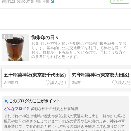
週間IN:
22
週間OUT:
36
月間IN:
98
14
御朱印の日々
お参りした神社と頂いた御朱印や御朱印帳を紹介してお
ります。基本的に公共交通機関を利用して神社を巡って
おり、移動ルートも紹介しているので、同じような方々
の参考になればと思います。
五十稲荷神社(東京都千代田区)
穴守稲荷神社(東京都大田区)
34時間前
3日前
このブログのここがポイント
多彩な神社の歴史と神事解説
それぞれの神社は地域の歴史や祭祀様式の変遷を映し出し、鮮やかな祭祀
風景や信仰の深さを伝えています。鎮座の背景や祭祀者の歩み、神符や写
真を通じて、文化の厚みと神々への祈りの息吹きを鮮烈に浮き彫りにして