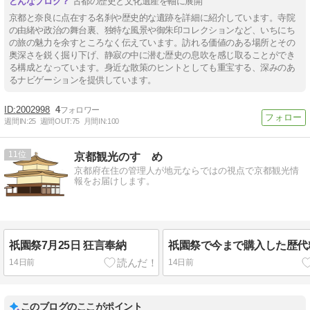
古都の歴史と文化遺産を軸に展開
京都と奈良に点在する名刹や歴史的な遺跡を詳細に紹介しています。寺院
の由緒や政治の舞台裏、独特な風景や御朱印コレクションなど、いちにち
の旅の魅力を余すところなく伝えています。訪れる価値のある場所とその
奥深さを鋭く掘り下げ、静寂の中に潜む歴史の息吹を感じ取ることができ
る構成となっています。身近な散策のヒントとしても重宝する、深みのあ
るナビゲーションを提供しています。
2002998
4
週間IN:
25
週間OUT:
75
月間IN:
100
11
京都観光のすゝめ
京都府在住の管理人が地元ならではの視点で京都観光情
報をお届けします。
祇園祭7月25日 狂言奉納
祇園祭で今まで購入した歴代
14日前
14日前
このブログのここがポイント