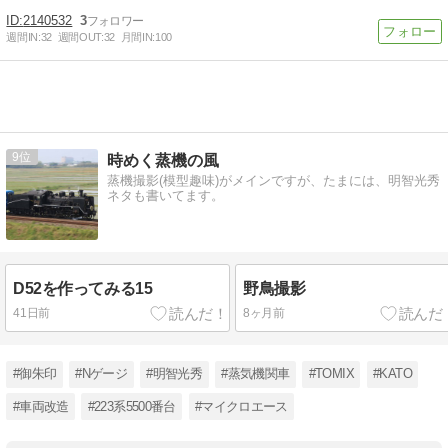
2140532
3
週間IN:
32
週間OUT:
32
月間IN:
100
9
時めく蒸機の風
蒸機撮影(模型趣味)がメインですが、たまには、明智光秀
ネタも書いてます。
D52を作ってみる15
野鳥撮影
41日前
8ヶ月前
#御朱印
#Nゲージ
#明智光秀
#蒸気機関車
#TOMIX
#KATO
#車両改造
#223系5500番台
#マイクロエース