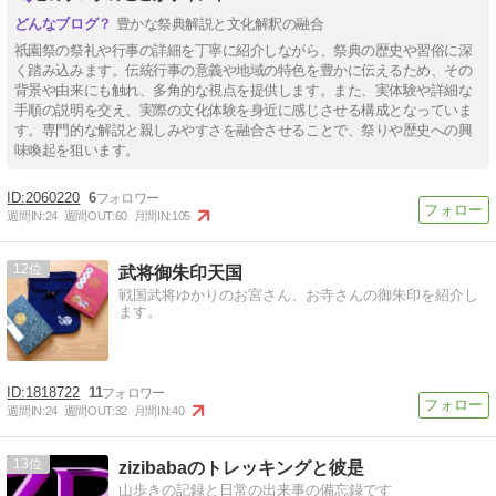
豊かな祭典解説と文化解釈の融合
祇園祭の祭礼や行事の詳細を丁寧に紹介しながら、祭典の歴史や習俗に深
く踏み込みます。伝統行事の意義や地域の特色を豊かに伝えるため、その
背景や由来にも触れ、多角的な視点を提供します。また、実体験や詳細な
手順の説明を交え、実際の文化体験を身近に感じさせる構成となっていま
す。専門的な解説と親しみやすさを融合させることで、祭りや歴史への興
味喚起を狙います。
2060220
6
週間IN:
24
週間OUT:
60
月間IN:
105
12
武将御朱印天国
戦国武将ゆかりのお宮さん、お寺さんの御朱印を紹介し
ます。
1818722
11
週間IN:
24
週間OUT:
32
月間IN:
40
13
zizibabaのトレッキングと彼是
山歩きの記録と日常の出来事の備忘録です