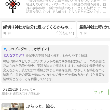
「最強開運お守りさんぽ〜願いと神社をつなぐ旅〜」寺
社巡りやお守り、パワースポット関連の情報を紹介。自
身の参拝体験、神社や寺院のちょっとした疑問までこの
記事を読んで少しでも解決してもらえたら幸いです。寺
社巡りを楽しみ、幸せをつかみましょう。
縁切り神社が自分に返ってくるからやばいって本当？悪縁を切る正しいコツ
3日前
7日前
このブログのここがポイント
各記事の本質を鋭く分析、わかりやすく解説
神社仏閣やスピリチュアルスポットの魅力を多角的に紹介し、その裏側に
秘められた信仰や歴史、実践方法まで深掘りします。体験談や最新情報を
交えながら、読むだけで理解が深まる内容を提供。やさしくも核心をつく
論調で、自分の運気を高めたい方や心の安らぎを求める方へ向けた良質な
情報源となることを目指しています。
2129519
6
週間IN:
5
週間OUT:
35
月間IN:
10
28
ぶらっと、旅る。