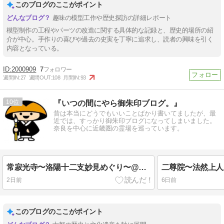
このブログのここがポイント
趣味の模型工作や歴史探訪の詳細レポート
模型制作の工程やパーツの改造に関する具体的な記録と、歴史的場所の紹
介が中心。手作りの喜びや過去の史実を丁寧に追求し、読者の興味を引く
内容となっている。
2000909
7
週間IN:
27
週間OUT:
108
月間IN:
93
10
『いつの間にやら御朱印ブログ。』
昔は本当にどうでもいいことばかり書いてましたが、最
近では、すっかり御朱印ブログになってしまいました。
奈良を中心に近畿圏の霊場を巡っています。
常寂光寺〜洛陽十二支妙見めぐり〜@京都市右京区
2日前
6日前
このブログのここがポイント