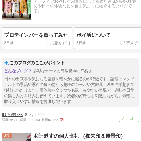
アラフィフおやじが50目前にして始めた趣味の御朱印集
めや日々の体験などを自由気ままに紹介するブログで
す。
プロテインバーを買ってみた
ポイ活について
2日前
3日前
このブログのここがポイント
多彩なテーマと日常視点の平易さ
日々の出来事や気になる話題を軽やかに綴るのが特徴です。話題はマクド
ナルドの景品や季節の食べ物から趣味のシールや文房具、映画の感想まで
多岐にわたります。実体験を交えつつも親しみやすい表現で、趣味や日常
の楽しみ方を巧みに伝えています。読者の好奇心を刺激しながら、気軽に
取り入れやすい情報を提供しています。
2066735
8
週間IN:
180
週間OUT:
204
月間IN:
772
3
和辻鉄丈の個人巡礼 （御朱印＆風景印）