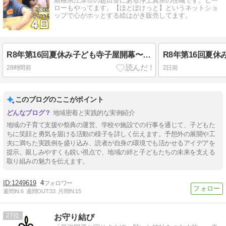
島根県江津市の超田舎にある浄土真宗の住職です。ヒー
ローもやってます。【ほとぽけっと】というネットショ
ップで心がホッとする絵はがき販売してます。
R8年第16回夏休み子ども寺子屋開幕〜４日目：ゼリーを作って食べよう～
28時間前
2日前
このブログのここがポイント
地域密着と実践的な実例紹介
地域の子育て支援や祭典の運営、学校や施設での行事を通じて、子どもた
ちに笑顔と勇気を届ける活動の様子を詳しく伝えます。予想外の展開や工
夫に満ちた実践例を盛り込み、読者が自身の環境でも活かせるアイデアを
提示。親しみやすくも鋭い視点で、地域の絆と子どもたちの未来を支える
取り組みの魅力を伝えます。
1249619
4
週間IN:
6
週間OUT:
33
月間IN:
15
27
お守り結び