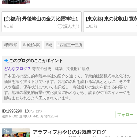
[京都府] 丹後峰山の金刀比羅神社１
[東京都] 東の比叡山 寛
6日前
13日前
#御朱印
#神社仏閣
#城
#西国三十三所
このブログのここがポイント
寺院の歴史、建築、文化財に焦点
日本国内の歴史的寺院や神社の紹介を通じて、伝統的建築様式や文化財の
価値を深く掘り下げています。各地の名所を訪れる写真とともに、その由
来や逸話、保存状態についても詳述し、寺社巡りの魅力を伝える内容で
す。地域の歴史的背景や文化資産に触れながら、読者が訪問のイメージを
膨らませられるよう工夫されています。
1995290
19
週間IN:
602
週間OUT:
441
月間IN:
2674
2
アラフィフおやじのお気楽ブログ