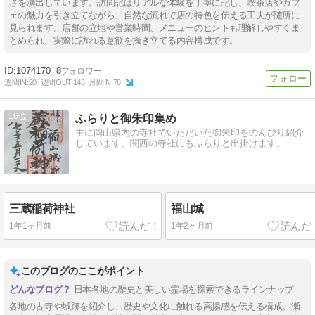
さを演出しています。訪問記はリアルな体験を丁寧に記し、喫茶店やカフ
ェの魅力を引き立てながら、自然な流れで店の特色を伝える工夫が随所に
見られます。店舗の立地や営業時間、メニューのヒントも理解しやすくま
とめられ、実際に訪れる意欲を掻き立てる内容構成です。
1074170
8
週間IN:
20
週間OUT:
146
月間IN:
78
16
ふらりと御朱印集め
主に岡山県内の寺社でいただいた御朱印をのんびり紹介
しています。関西の寺社にもふらりと出掛けます。
三蔵稲荷神社
福山城
1年1ヶ月前
1年2ヶ月前
このブログのここがポイント
日本各地の歴史と美しい霊場を探索できるラインナップ
各地の古寺や城跡を紹介し、歴史や文化に触れる高揚感を伝える構成。瀬