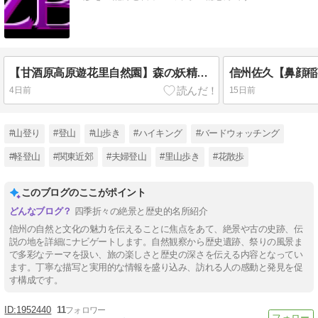
【甘酒原高原遊花里自然園】森の妖精に会いに行く 2026.08.03
4日前
15日前
#山登り
#登山
#山歩き
#ハイキング
#バードウォッチング
#軽登山
#関東近郊
#夫婦登山
#里山歩き
#花散歩
このブログのここがポイント
四季折々の絶景と歴史的名所紹介
信州の自然と文化の魅力を伝えることに焦点をあて、絶景や古の史跡、伝
説の地を詳細にナビゲートします。自然観察から歴史遺跡、祭りの風景ま
で多彩なテーマを扱い、旅の楽しさと歴史の深さを伝える内容となってい
ます。丁寧な描写と実用的な情報を盛り込み、訪れる人の感動と発見を促
す構成です。
1952440
11