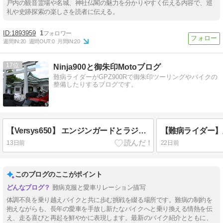
戸内の観音霊場や名城、神社仏閣の魅力を分かりやすく伝える内容で、巡
礼や史跡探索の楽しさを読者に伝える。
1893959
1
週間IN:
20
週間OUT:
0
月間IN:
20
17
Ninja900と御朱印Motoブログ
難病ライダーがGPZ900Rで御朱印ツーリングやバイクの
整備したりするブログです。
【Versys650】 エンジンガードとラジエーターガード取り付けた！
13日前
22日前
このブログのここがポイント
難病克服と愛車リレーション描写
体調不良を乗り越えバイクと共に歩む挑戦を綴る場所です。難病の制約を
抱えながらも、長年の愛車を手放し新たなバイクへと乗り換える情熱を伝
え、走る喜びと再起を鮮やかに表現します。最新のバイク紹介とともに、