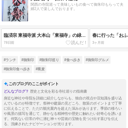
関西の寺院巡って美味しいもの食べて御朱印もらって夫
婦2人で楽しんでおります。
臨済宗 東福寺派 大本山「東福寺」の緑葉が綺麗でした
78日前
3ヶ月前
#ランチ
#御朱印
#御朱印巡り
#食べ歩き
#御朱印グルメ
#御朱印食べ歩き
#蕎麦
このブログのここがポイント
歴史と文化を彩る寺社巡りの指南書
身近な神社や寺院を詳細に紹介しながらも、独自の視点や豆知識を盛り込
んでいるのが特徴です。祭神や建築の見どころ、散策のポイントまで丁寧
に伝えることで、ただの観光案内を超えた深みがあります。季節の移ろい
や風景の描写を通じて、静かなる精神性や歴史に触れたい好奇心を誘いま
す。何気ない日常の中に潜む神々や芸術の宝物を見つけ出す喜びを伝え
る、洗練されたナビゲーションが光ります。