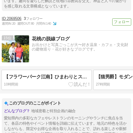
います。趣向を凝らした解説と現地の雰囲気を交え、神霊と人々の繋がり
を感じ取れる文章構成となっています。
2069506
3
週間IN:
20
週間OUT:
80
月間IN:
140
15
花桃の脱線ブログ
お出かけと写真ごっこが大〜好き温泉・カフェ・文化財
の建物巡り・花が好きなブログです。
【フラワーパーク江南】ひまわりとスイレンの花 in 愛知 (江南)
10時間前
27時間前
このブログのここがポイント
地域密着と特別企画の融合
愛知県内の多彩なカフェやレストランのモーニングやランチに焦点を当
て、各店の特色やイベント情報を詳細に伝えています。地元の特色を活か
しながらも、限定やお得な企画を取り入れることで、訪れる楽しさや新鮮