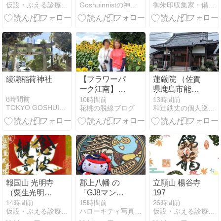
仮設・ぶえる診療所『書庫=御朱印帳』
Goshuinnistの神社巡り
御朱印収集家・備忘録
綾瀬稲荷神社
【フラワーパ
蓮厳院 （佐賀
ーク江南】ひ
県鹿島市能古
まわりとスイ
見辻）
8時間前
10時間前
13時間前
TOKYO GOSHUIN TOUR
花桃の脱線ブログ
和辻鉄丈の個人巡礼 （御朱印＆風景印）
レンの花 in 愛
知 (江南)
報国山 光明寺
郡上八幡 の
立願山 楊谷寺
（粟生光明
「GJ8マン」
197
寺）⑬
マンホールカ
14時間前
15時間前
26時間前
仮設・ぶえる診療所『書庫=御朱印帳』
ハローキティ写真館 キティグッズ＆御朱印集めのプチ旅日記
仮設・ぶえる診療所『書庫=御朱印帳』
ード & 町並み