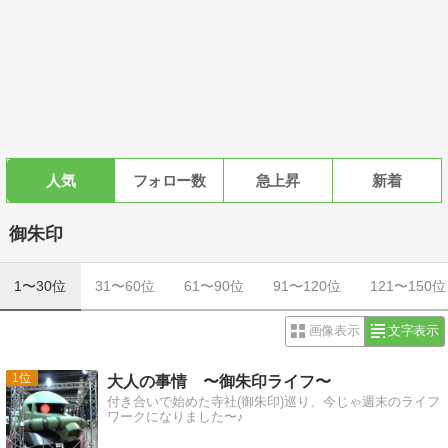
人気
フォロー数
急上昇
新着
御朱印
1〜30位
31〜60位
61〜90位
91〜120位
121〜150位
画像表示
文字表示
1
大人の事情 〜御朱印ライフ〜
付き合いで始めた寺社(御朱印)巡り、今じゃ週末のライフ
ワークになりました〜♪