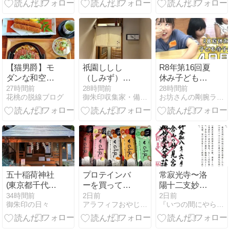
【猫男爵】モ
祇園ししし
R8年第16回夏
ダンな和空間
（しみず）〜
休み子ども寺
でラ～ンチ in
京都
子屋開幕〜４
27時間前
28時間前
28時間前
花桃の脱線ブログ
御朱印収集家・備忘録
お坊さんの剛腕ラリアット
愛知(一宮)
日目：ゼリー
を作って食べ
よう～
五十稲荷神社
プロテインバ
常寂光寺〜洛
(東京都千代田
ーを買ってみ
陽十二支妙見
区)
た
めぐり〜@京
34時間前
2日前
2日前
御朱印の日々
アラフィフおやじのお気楽ブログ
『いつの間にやら御朱印ブログ。』
都市右京区