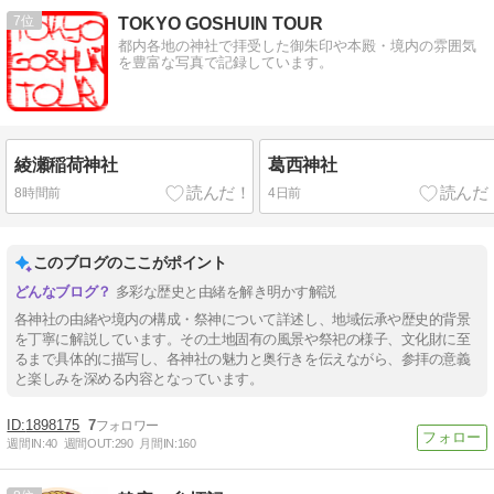
7
TOKYO GOSHUIN TOUR
都内各地の神社で拝受した御朱印や本殿・境内の雰囲気
を豊富な写真で記録しています。
綾瀬稲荷神社
葛西神社
8時間前
4日前
このブログのここがポイント
多彩な歴史と由緒を解き明かす解説
各神社の由緒や境内の構成・祭神について詳述し、地域伝承や歴史的背景
を丁寧に解説しています。その土地固有の風景や祭祀の様子、文化財に至
るまで具体的に描写し、各神社の魅力と奥行きを伝えながら、参拝の意義
と楽しみを深める内容となっています。
1898175
7
週間IN:
40
週間OUT:
290
月間IN:
160