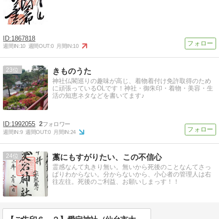
1867818
週間IN:
10
週間OUT:
0
月間IN:
10
23
きものうた
神社仏閣巡りの趣味が高じ、着物着付け免許取得のため
に頑張っているOLです！神社・御朱印・着物・美容・生
活の知恵ネタなどを書いてます♪
1992055
2
週間IN:
9
週間OUT:
0
月間IN:
24
24
藁にもすがりたい、この不信心
霊感なんて丸きり無い。無いから死後のことなんてさっ
ぱりわからない。分からないから、小心者の管理人は右
往左往。死後のご利益、お願いしまっす！！