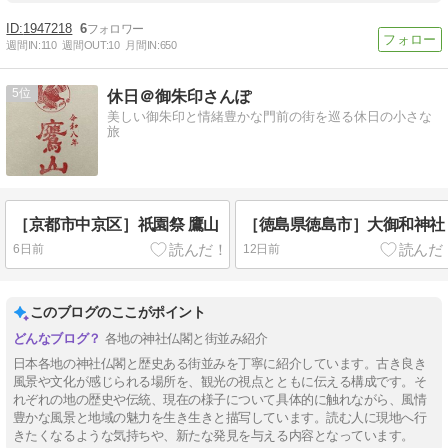
1947218
6
週間IN:
110
週間OUT:
10
月間IN:
650
5
休日＠御朱印さんぽ
美しい御朱印と情緒豊かな門前の街を巡る休日の小さな
旅
［京都市中京区］祇園祭 鷹山
［徳島県徳島市］大御和神社
6日前
12日前
このブログのここがポイント
各地の神社仏閣と街並み紹介
日本各地の神社仏閣と歴史ある街並みを丁寧に紹介しています。古き良き
風景や文化が感じられる場所を、観光の視点とともに伝える構成です。そ
れぞれの地の歴史や伝統、現在の様子について具体的に触れながら、風情
豊かな風景と地域の魅力を生き生きと描写しています。読む人に現地へ行
きたくなるような気持ちや、新たな発見を与える内容となっています。