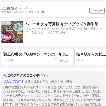
2047423
3
週間IN:
12
週間OUT:
30
月間IN:
48
19
ハローキティ写真館 キティグッズ＆御朱印集めのプチ旅日記
ハローキティとともに〜プチ旅日記・御朱印・限定グッ
ズ・などなど…写真で綴る毎日
郡上八幡 の「GJ8マン」マンホールカード & 町並み
岐阜駅からの郡上
15時間前
3日前
このブログのここがポイント
古典と風景を巧みに融合させた魅力
日本の歴史的名所や絶景スポットを丹念に紹介しています。国宝や遺跡、
文化財を中心に、地域の魅力や詳しい背景を具体的に解説し、訪れる意欲
をそそる内容となっています。また、各地の風景や文化的な特色を丁寧に
描き出し、文化遺産の奥深さと自然の壮大さを感じさせる文章表現が印象
的です。興味を引きつつも、歴史と景観の魅力を絶妙に伝える解説に仕上