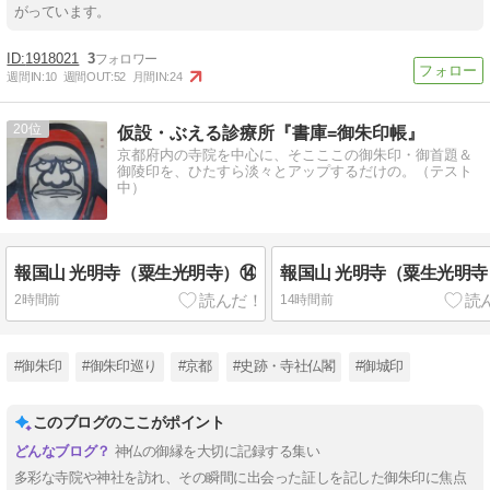
がっています。
1918021
3
週間IN:
10
週間OUT:
52
月間IN:
24
20
仮設・ぶえる診療所『書庫=御朱印帳』
京都府内の寺院を中心に、そこここの御朱印・御首題＆
御陵印を、ひたすら淡々とアップするだけの。（テスト
中）
報国山 光明寺（粟生光明寺）⑭
報国山 光明寺（粟生光明寺
2時間前
14時間前
#御朱印
#御朱印巡り
#京都
#史跡・寺社仏閣
#御城印
このブログのここがポイント
神仏の御縁を大切に記録する集い
多彩な寺院や神社を訪れ、その瞬間に出会った証しを記した御朱印に焦点