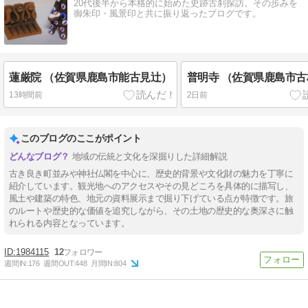
20代後半から本格的に始めた史跡古刹探訪。その歩みを
御朱印・風景印と共に振り返ったブログです。
蓮厳院 （佐賀県鹿島市能古見辻）
普明寺 （佐賀県鹿島市
13時間前
2日前
このブログのここがポイント
地域の伝統と文化を深掘りした詳細解説
古き良き町並みや神社仏閣を中心に、歴史的背景や文化財の魅力を丁寧に
紹介しています。観光地へのアクセスやその見どころを具体的に描写し、
風土や建築の特色、地元の資料展示まで掘り下げている点が特徴です。旅
のルートや歴史的な価値を追究しながら、その土地の歴史的な奥深さに触
れられる内容となっています。
1984115
12
週間IN:
176
週間OUT:
448
月間IN:
804