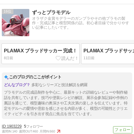
16
ずっとプラモデル
オラザク金賞モデラーのガンプラやその他プラモの製
作・完成記事と模型関係の話。初心者目線で分かりやす
い記事にしたいです。
PLAMAX ブラッドサッカー 完成！
8日前
11日前
このブログのここがポイント
多彩なシリーズと技法解説を網羅
プラモデルの完成品制作を中心に、最新キットの詳細なレビューや制作秘
話を共有しています。技巧や塗装レシピの解説、展示会参加記録や作例の
裏話を通じて、模型趣味の奥深さや工夫次第の楽しさを伝えています。特
定モデルへの愛情や意欲を感じさせる内容が多く、模型の可能性とクリエ
イティビティを引き出す視点に焦点を当てています。
1903229
5
週間IN:
140
週間OUT:
460
月間IN:
660