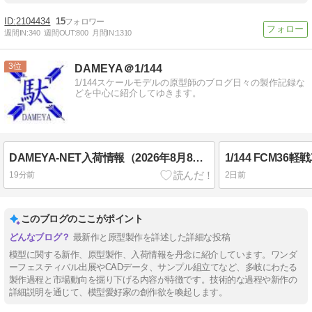
2104434
15
週間IN:
340
週間OUT:
800
月間IN:
1310
3
DAMEYA＠1/144
1/144スケールモデルの原型師のブログ日々の製作記録な
どを中心に紹介してゆきます。
DAMEYA-NET入荷情報（2026年8月8日）
1/144 FCM36
19分前
2日前
このブログのここがポイント
最新作と原型製作を詳述した詳細な投稿
模型に関する新作、原型製作、入荷情報を丹念に紹介しています。ワンダ
ーフェスティバル出展やCADデータ、サンプル組立てなど、多岐にわたる
製作過程と市場動向を掘り下げる内容が特徴です。技術的な過程や新作の
詳細説明を通じて、模型愛好家の創作欲を喚起します。