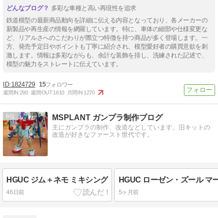
多彩な車種と高い再現性を追求
鉄道模型の最新商品動向を詳細に伝える内容となっており、各メーカーの
新製品や再生産の情報を網羅しています。特に、車体の細部や仕様変更な
ど、リアルさへのこだわりが際立つ特徴を持つ商品が多く登場します。一
方、発売予定日やポイントも丁寧に紹介され、模型愛好者の購買意欲を刺
激します。情報は多彩ながらも、余計な装飾を排し、洗練された記述で、
模型の魅力をストレートに伝えています。
1824729
15
週間IN:
290
週間OUT:
1610
月間IN:
1270
6
MSPLANT ガンプラ制作ブログ
主にガンプラの制作、改造などしています。旧キットの
改造が好きなファースト世代です。
HGUC ジム＋ネモ ミキシング
HGUC ローゼン・ズール マ
46日前
5ヶ月前