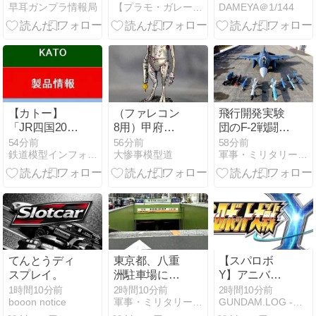
早耳ガンプラ情報局
【プラモ・ガレージ】プラモデルのブログ
DAMEYA＠1/144
ュゼウス プラ
| 組み立てと構
日）
モデル 『機動
造を紹介
戦士ガンダム
閃光のハサウ
ェイ キルケー
の魔女』（再
販）[BANDAI
SPIRITS]《発
【カトー】
（ファレコン
飛行開発実験
売済・在庫
「JR四国2000
8用）甲府星
団のF-2戦闘機
品》、
系 特急 “あし
人を作る 完成
に大型の謎ミ
54分前
56分前
58分前
5％OFFで販
鉄道模型インフォメーションブログ
大惨事模型道
軍事・ミリタリー速報
ずり” 2両セッ
サイル…ステ
売中 [08/08
ト＜10-2103
ルス性と射程
20:10:56]
＞」鉄道模型
1000kmを誇る
Nゲージ(26年
「最新鋭の空
版)
母キラー」
か？！
てんとうディ
東京都、八重
【スパロボ
スプレイ。
洲駐車場に地
Y】アニバー
下シェルター
サリーエキス
1時間10分前
2時間10分前
2時間10分前
booon notice
軍事・ミリタリー速報
GUNDAM.LOG -ガンダム2chまとめブログ-
を整備へ…小
パンションパ