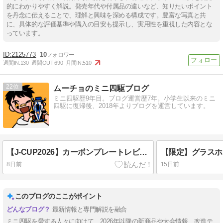
的にわかりやすく解説。発売年代や付属品の違いなど、知りたいポイント
を丹念に伝えることで、理解と興味を深める構成です。豊富な写真と共
に、具体的な評価基準や購入の目安も提示し、実用性を重視した内容とな
っています。
2125773
10
週間IN:
130
週間OUT:
690
月間IN:
510
22
ムーチョのミニ四駆ブログ
ミニ四駆歴9年目。ブログ運営歴7年。小学生以来のミニ
四駆に復帰後、2018年よりブログを運営しています。
【J-CUP2026】カーボンプレートレビュー｜直線形状で使い方が広がる
8日前
15日前
このブログのここがポイント
最新情報と専門解説を融合
ミニ四駆を愛する人々に向けて、2026年以降の新商品や大会情報、改造テ