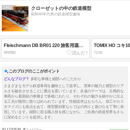
19
クローゼットの中の鉄道模型
昭和40年代男の鉄道模型趣味
Fleischmann DB BR01 220 旅客用蒸気機関車
8時間前
7日前
このブログのここがポイント
多彩な車種と細部へのこだわり
さまざまなモデル鉄道車両を趣味として追求し、実車の魅力と模型のリア
ルさを融合させることに重点を置いています。永遠のテーマは、古典的な
車両から最新鋭の車種まで多岐にわたり、それぞれの魅力を細やかに伝え
る工夫が随所に散りばめられています。性能追求はもちろん、加工やカス
タマイズにも焦点をあて、模型愛好家ならではの拘りと遊び心を丁寧に表
現しています。細部に宿る職人技を感じながら、ご自身の鉄道世界をさら
に深めるヒントを提供します。
1732530
8