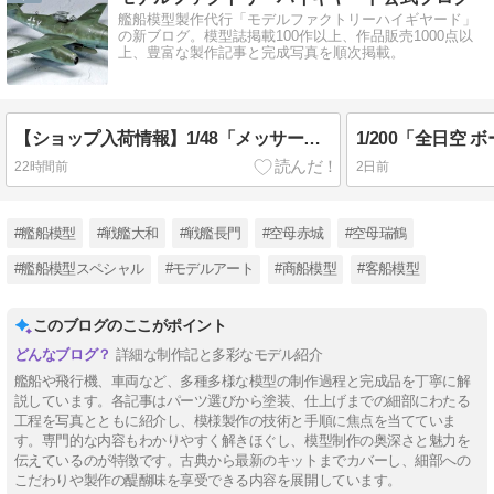
艦船模型製作代行「モデルファクトリーハイギヤード」
の新ブログ。模型誌掲載100作以上、作品販売1000点以
上、豊富な製作記事と完成写真を順次掲載。
【ショップ入荷情報】1/48「メッサーシュミットMe262 A-2a」完成品
22時間前
2日前
#艦船模型
#戦艦大和
#戦艦長門
#空母赤城
#空母瑞鶴
#艦船模型スペシャル
#モデルアート
#商船模型
#客船模型
このブログのここがポイント
詳細な制作記と多彩なモデル紹介
艦船や飛行機、車両など、多種多様な模型の制作過程と完成品を丁寧に解
説しています。各記事はパーツ選びから塗装、仕上げまでの細部にわたる
工程を写真とともに紹介し、模様製作の技術と手順に焦点を当てていま
す。専門的な内容もわかりやすく解きほぐし、模型制作の奥深さと魅力を
伝えているのが特徴です。古典から最新のキットまでカバーし、細部への
こだわりや製作の醍醐味を享受できる内容を展開しています。