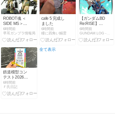
道模型Nゲー
ジ(26年版)
ROBOT魂 ＜
cafe 5 完成し
【ガンダムBD
SIDE MS＞
ました
Re:RISE】も
MS-06J ザク II
う6年前の作
6時間前
6時間前
6時間前
早耳ガンプラ情報局
瞳に四角い鰯雲
GUNDAM.LOG -ガンダム2chまとめブログ-
湿地帯型 ver.
品ってマジ
A.N.I.M.E. ～
か！
MS MUSEUM
～、南米アマ
全て表示
ゾン流域での
迷彩仕様で登
場！【08/08
14:12】
鉄道模型コン
テスト2026に
来た。
6時間前
Ｆ氏日記