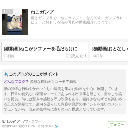
17
ねこガンプ
猫とガンプラで「ねこガンプ！」なんです。ガンプラレ
ビューとおもしろ猫の写真や動画紹介してます。
[猫動画]ねこがソファーを毛だらけにした結果ｗｗｗｗｗｗｗｗｗ
13日前
13日前
このブログのここがポイント
多彩な猫動画とユーモア満載
猫の独特な行動やかわいらしい瞬間を集めた動画を中心に展開していま
す。日常の何気ない場面やユーモアあふれる出来事を通じて、癒やしや笑
いを提供。時には驚きや感動を呼ぶ映像もあり、猫好きならずとも楽しめ
る工夫が満載です。趣向を凝らした内容や見所のポイントを短いコメント
で伝えながら、読者の気持ちに寄り添った構成となっています。
1869484
7
週間IN:
140
週間OUT:
240
月間IN:
660