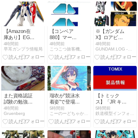
送
【Amazon在
【コンベア
※【ガンダム
庫あり】EG
880】マーキ
X】ロアビィ
ENTRY
ングについて
がエアマスタ
4時間前
4時間前
4時間前
早耳ガンプラ情報局
こつこつ旅客機。
GUNDAM.LOG -ガンダム2chまとめブログ-
GRADE ウイ
おさらい。
ー、ウィッツ
ングガンダム
がレオパルド
[浮世絵パッケ
に乗っていた
ージVer.]、
ら
2％OFFで販
売中 [08/08
16:07:46]
また資格認証
瑠衣が”競泳水
【トミック
試験の勉強を
着姿”で登場！
ス】「JR キハ
始めた
コトブキヤ
40-1700形デ
4時間前
5時間前
5時間前
Gruenberg
こーのーどちゃかてきんW -立体版-
鉄道模型インフォメーションブログ
「早乙女 瑠衣
ィーゼルカー
【競泳水
(山明・紫水)
着】」2026年
セット＜
8月発売！
98101＞」鉄