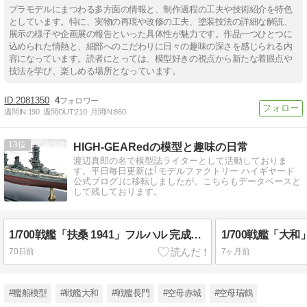
プラモデルにまつわる多方面の情報と、制作過程の工夫や技術紹介を特色
としています。特に、実物の再現や改修の工夫、塗装技法の詳細な解説、
展示の様子や企画展の報告といった具体性が魅力です。作品一つひとつに
込められた情熱と、細部へのこだわりに日々の趣味の深さを感じられる内
容になっています。読者にとっては、模型好きの視点から新たな着眼点や
技法を学び、楽しめる場所となっています。
2081350
4
週間IN:
190
週間OUT:
210
月間IN:
860
13
HIGH-GEARedの模型と趣味の日常
渡辺真郎の名で模型誌ライターとして活動しておりま
す。平日毎日更新は｢モデルファクトリー ハイギヤード
公式ブログ｣に移転しましたが。こちらもデータベースと
して残しております。
1/700戦艦「扶桑 1941」フルハル 完成写真
70日前
7ヶ月前
#艦船模型
#戦艦大和
#戦艦長門
#空母赤城
#空母瑞鶴