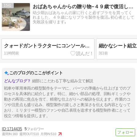
15
おばあちゃんからの贈り物−４９歳で復活したプラモ魂
幼少期おばあちゃんの家に行くと必ずプラモを買ってく
れました。４９歳になりプラモ製作を復活｡初心者として
失敗談を綴ります｡
クォードガントラクターにコンソールとライトを取り付ける！
11時間前
3日前
このブログのここがポイント
細部にこだわる丁寧な組み立て解説
戦車や軍用車両の模型製作をテーマに、パーツの準備から仕上げまでのプ
ロセスを具体的に紹介します。特に、細かい部品の処理、回転ギミックや
動きの再現に焦点を当て、精密な仕上がりへの秘訣を伝えます。作業のコ
ツや注意点も盛り込み、模型製作の楽しさと奥深さを伝える内容となって
おり、ミリタリー模型のファンや自己表現を追求する模型制作者にとって
役立つ情報を提供します。
1714435
5
週間IN:
160
週間OUT:
510
月間IN:
510