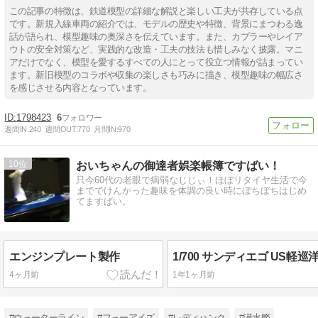
この記事の特徴は、鉄道模型の詳細な解説と楽しい工夫が共存している点
です。新規入線車両の紹介では、モデルの歴史や特徴、背景にまつわる逸
話が語られ、模型趣味の奥深さを伝えています。また、カプラーやレイア
ウトの安全対策など、実践的な改造・工夫の技法も惜しみなく披露。マニ
アだけでなく、模型を愛するすべての人にとって役立つ情報が詰まってい
ます。新旧模型のコラボや収集の楽しさも巧みに描き、模型趣味の幅広さ
を感じさせる内容となっています。
1798423
6
週間IN:
240
週間OUT:
770
月間IN:
970
10
おいちゃんの御達者娯楽帳簿ですばい！
只今60代の老眼で病弱なじじぃ！ほぼリタイヤ生活で今
まででけんかった趣味を体調の良い時にぼちぼちはじめ
てますばい。
エンジンプレート製作
4ヶ月前
1年1ヶ月前
#ウォーターライン
#フォーアイズ
#レディハンク
#潜水艦