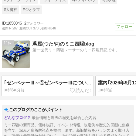
#大魔神
#ジオラマ
1850046
2
週間IN:
207
週間OUT:
378
月間IN:
846
11
蔦屋(つたや)のミニ四駆blog
第一世代ミニ四駆レーサーのミニ四駆日記です。
｢ゼンペラーⅢ～①ゼンペラーⅢについて～｣
3時間40分前
10時間前
このブログのここがポイント
最新情報と過去の歴史を融合した内容
ミニ四駆の新商品、価格改訂、イベント情報、改造例や歴史的回顧に焦点
を当て、深みと多角的視点を提供します。新旧情報をバランスよく取り入
れ、読者は最新動向だけでなく、その背景や裏話も楽しめる構成となって