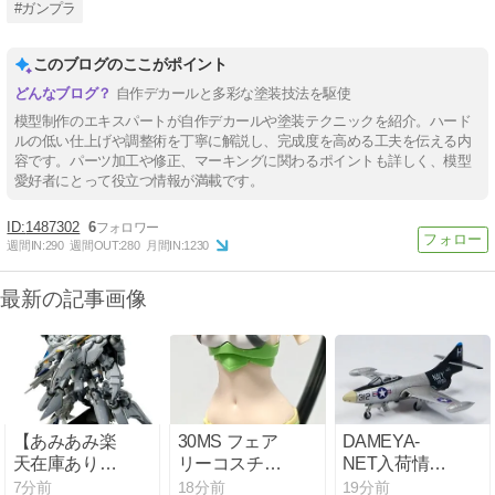
#ガンプラ
このブログのここがポイント
自作デカールと多彩な塗装技法を駆使
模型制作のエキスパートが自作デカールや塗装テクニックを紹介。ハード
ルの低い仕上げや調整術を丁寧に解説し、完成度を高める工夫を伝える内
容です。パーツ加工や修正、マーキングに関わるポイントも詳しく、模型
愛好者にとって役立つ情報が満載です。
1487302
6
週間IN:
290
週間OUT:
280
月間IN:
1230
最新の記事画像
【あみあみ楽
30MS フェア
DAMEYA-
天在庫あり】
リーコスチュ
NET入荷情報
HG 1/144 アリ
ーム レビュー
（2026年8月8
7分前
18分前
19分前