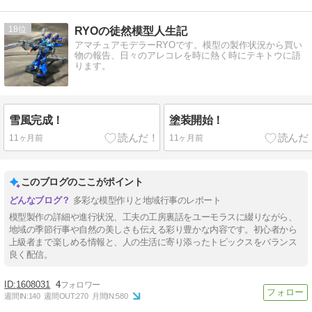
18
RYOの徒然模型人生記
アマチュアモデラーRYOです。模型の製作状況から買い
物の報告、日々のアレコレを時に熱く時にテキトウに語
ります。
雪風完成！
塗装開始！
11ヶ月前
11ヶ月前
このブログのここがポイント
多彩な模型作りと地域行事のレポート
模型製作の詳細や進行状況、工夫の工房裏話をユーモラスに綴りながら、
地域の季節行事や自然の美しさも伝える彩り豊かな内容です。初心者から
上級者まで楽しめる情報と、人の生活に寄り添ったトピックスをバランス
良く配信。
1608031
4
週間IN:
140
週間OUT:
270
月間IN:
580