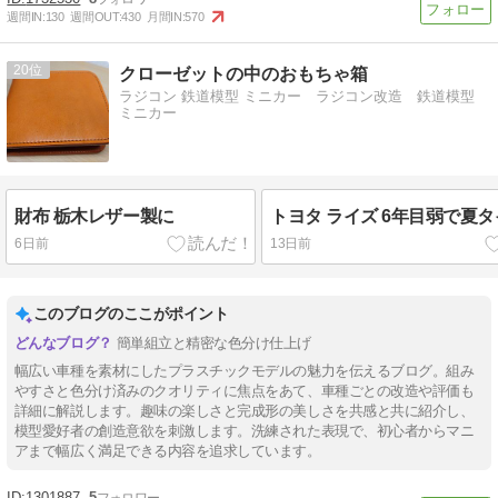
週間IN:
130
週間OUT:
430
月間IN:
570
20
クローゼットの中のおもちゃ箱
ラジコン 鉄道模型 ミニカー ラジコン改造 鉄道模型
ミニカー
財布 栃木レザー製に
トヨタ ライズ 6年目弱で夏
6日前
13日前
このブログのここがポイント
簡単組立と精密な色分け仕上げ
幅広い車種を素材にしたプラスチックモデルの魅力を伝えるブログ。組み
やすさと色分け済みのクオリティに焦点をあて、車種ごとの改造や評価も
詳細に解説します。趣味の楽しさと完成形の美しさを共感と共に紹介し、
模型愛好者の創造意欲を刺激します。洗練された表現で、初心者からマニ
アまで幅広く満足できる内容を追求しています。
1301887
5