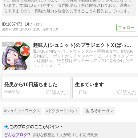
います。文章はわかりやすく、専門用語も丁寧に解説されており、過去か
ら未来までのミニ四駆の魅力を総合的に伝えることを目的としています。
1657473
14
週間IN:
200
週間OUT:
1190
月間IN:
830
12
趣味人(シュミット)のプラジェクトＸ(ばってん)
翼がある物ならバットウィングから手羽先まで。脚があ
る物ならロボットからチャンネーまで。ストライクゾー
ンは無限大。得意技はディテールアップに見せかけたデ
ッチアップ！？
発災から10日経ちました
生きています
29時間前
11日前
#シュミットワークス
#ドクターリベット
#貼るぞホーガン
このブログのここがポイント
多彩な模型と工夫が織りなす完成風景