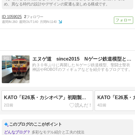
【Tips】気になるブログをフォロー。

め、異なる時代の設計やデザインの変遷も楽しめる構成です。
登録不要。更新を逃さずキャッチ！
閉じる
1059025
2
週間IN:
260
週間OUT:
140
月間IN:
1140
9
エヌゲ道 since2015 Nゲージ鉄道模型とフィギュア等
約３０年ぶりに再開したＮゲージ鉄道模型、聖闘士聖衣
神話やROBOTのフィギュアなどを紹介するブログです。
KATO「E26系・カシオペア」初期製品のアップデート・その２。
2日前
4日前
このブログのここがポイント
多彩なモデル紹介と工夫の技法