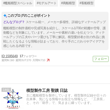
#艦船模型スペシャル
#モデルアート
#商船模型
#客船模型
このブログのここがポイント
スケール統一、メーカー多様性、詳細なディテールアップ
艦船模型の制作過程や完成写真を紹介し、スケール1/700の戦艦や空母、護
衛艦などを対象にしています。メーカーや素材の違いを伝えつつ、ディテ
ールアップの工夫やパーツ選びも丁寧に解説。模型愛好者が次の作品に挑
戦したくなるような情報が詰まっており、作り手のこだわりやアイデアを
感じられる内容です。
1595649
17
週間IN:
160
週間OUT:
270
月間IN:
710
14
模型製作工房 聖蹟 日誌
主に艦船模型を製作しています。模型製作記録や日々の
出来事、気になる情報やお役立ち情報など、「工房長」
と、その「助手」で、気ままに綴っています。