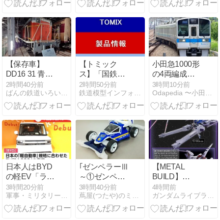
池知事「弾道
ック、気合入
ミサイル攻撃
ってるな！
から都民の命
と財産守
る」！
【保存車】
【トミック
小田急1000形
DD16 31 青森
ス】「国鉄
の4両編成に
県青森市
113-1000系近
残る非ワンマ
2時間40分前
2時間50分前
3時間10分前
ばんの鉄道いろいろめぐり
鉄道模型インフォメーションブログ
Odapedia 〜小田急を彩る車両たち〜
郊電車(横須
ン車の3本は
賀・総武快速
今後どうなる
線・幕張電車
のか
区) 基本セッ
トA & 基本セ
ットB & 増結
セット＜
97626＞＜
日本人はBYD
｢ゼンペラーⅢ
【METAL
97627＞＜
の軽EV「ラッ
～①ゼンペラ
BUILD】
97628＞」鉄
コ」をどう見
ーⅢについて
METAL BUILD
3時間20分前
3時間40分前
4時間前
道模型Nゲー
軍事・ミリタリー速報
蔦屋(つたや)のミニ四駆blog
ガンダムライブラリ/Gundam Library
ているの
～｣
ミーティア 3
ジ(26年版)
か？…中国メ
次抽選販売
ディア！
2027年4月発