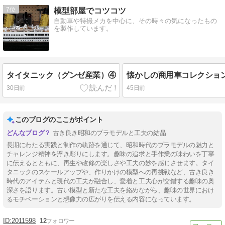
7
模型部屋でコツコツ
自動車や特撮メカを中心に、その時々の気になったもの
を製作しています。
タイタニック（グンゼ産業）④
懐かしの商用車コレクション
30日前
45日前
このブログのここがポイント
古き良き昭和のプラモデルと工夫の結晶
長期にわたる実践と制作の軌跡を通じて、昭和時代のプラモデルの魅力と
チャレンジ精神を浮き彫りにします。趣味の追求と手作業の味わいを丁寧
に伝えるとともに、再生や改修の楽しさや工夫の妙を感じさせます。タイ
タニックのスケールアップや、作りかけの模型への再挑戦など、古き良き
時代のアイテムと現代の工夫が融合し、愛着と工夫心が交錯する趣味の奥
深さを語ります。古い模型と新たな工夫を絡めながら、趣味の世界におけ
るモチベーションと想像力の広がりを伝える内容になっています。
2011598
12