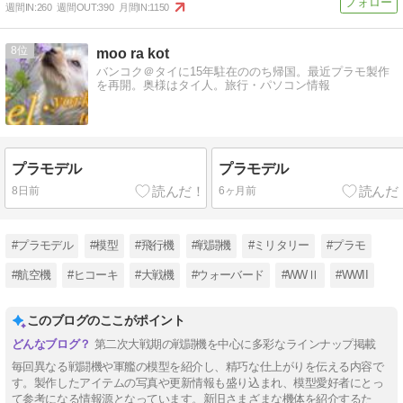
週間IN:
260
週間OUT:
390
月間IN:
1150
8
moo ra kot
バンコク＠タイに15年駐在ののち帰国。最近プラモ製作
を再開。奥様はタイ人。旅行・パソコン情報
プラモデル
プラモデル
8日前
6ヶ月前
#プラモデル
#模型
#飛行機
#戦闘機
#ミリタリー
#プラモ
#航空機
#ヒコーキ
#大戦機
#ウォーバード
#WWⅡ
#WWII
このブログのここがポイント
第二次大戦期の戦闘機を中心に多彩なラインナップ掲載
毎回異なる戦闘機や軍艦の模型を紹介し、精巧な仕上がりを伝える内容で
す。製作したアイテムの写真や更新情報も盛り込まれ、模型愛好者にとっ
て参考になる情報源となっています。新旧さまざまな機体を紹介するた