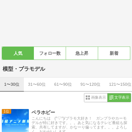
人気
フォロー数
急上昇
新着
模型・プラモデル
1〜30位
31〜60位
61〜90位
91〜120位
121〜150位
画像表示
文字表示
1
ベラホビー
こんにちは (^▽^)/プラモ大好き！ ガンプラやカーモ
デルが特に好きです。。。あと気になるテレビ番組も探
索、共有してますが、かなーり偏ってます。。。よろし
く、おねがいします。