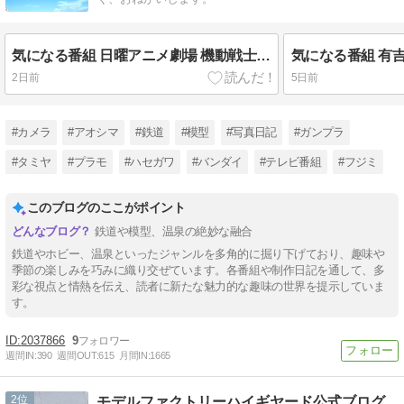
気になる番組 日曜アニメ劇場 機動戦士ガンダム
2日前
5日前
#カメラ
#アオシマ
#鉄道
#模型
#写真日記
#ガンプラ
#タミヤ
#プラモ
#ハセガワ
#バンダイ
#テレビ番組
#フジミ
このブログのここがポイント
鉄道や模型、温泉の絶妙な融合
鉄道やホビー、温泉といったジャンルを多角的に掘り下げており、趣味や
季節の楽しみを巧みに織り交ぜています。各番組や制作日記を通して、多
彩な視点と情熱を伝え、読者に新たな魅力的な趣味の世界を提示していま
す。
2037866
9
週間IN:
390
週間OUT:
615
月間IN:
1665
2
モデルファクトリーハイギヤード公式ブログ