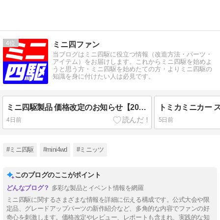
4
ミニ四ファン
当ブログはミニ四駆に役立つ情報（改造方法・パーツ・
アイテム）をお届けします。これからミニ四駆を始めよ
うと思う方・ミニ四駆を始めたての方・よりミニ四駆の
知識を身に付けたい人は必見です。
ミニ四駆製品 価格改定のお知らせ【2026年7月発表】<タミヤ・TAMIYA＞
4日前
5日前
#ミニ四駆
#mini4wd
#ミニッツ
このブログのここがポイント
多彩な製品とイベント情報を網羅
ミニ四駆に関するさまざまな情報を詳細に伝える構成です。公式大会や限
定品、グレードアップパーツの新作紹介など、多角的な内容でファンの好
奇心を刺激します。価格改定やレビュー、レポートも含まれ、実践的な知