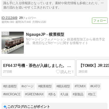
識も手に入る情報源となっています。素材や発売情報も多岐にわたり、一
連の流れを追いやすく工夫されています。
2112449
29
週間IN:
300
週間OUT:
440
月間IN:
1320
5
NgaugeJP - 横濱模型
Nゲージインフォメーション 鉄道模型加工から発売予定
品、発売日などNゲージに関する情報サイト
EF64 37号機・茶色が入線しました。 TOMIX 7118
27日前
28日前
#鉄道模型
#nゲージ
#横濱模型
#横浜模型
#TOMIX
#KATO
#MICROACE
#GREENMAX
#弄る
#入線
#新製品
#加工
このブログのここがポイント