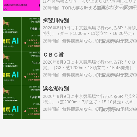
は不良馬場となり、前が止まらない展開になりま
た。１着ドンインザムード、３着ヒルノハンブル
26時間前
TORの夢を叶える
は直線入口で逃げ馬を捕まえる形、２着ルヴァン
ニベールは２頭の直後と、ほぼいったいったのレ
揖斐川特別
スになりました。 2020年の不良馬場での開催の
2026年8月9日に中京競馬場で行われる8R「揖斐
特別」（ダート1800m・11頭立て・16:20発走
AI競馬予想と過去10年データ分析です。 競馬予
28時間前
の目次 競馬AIの競馬予想を0円でゲット！ 勝っ
る馬の枠番は○番だった このレースが得意な騎手
ＣＢＣ賞
あの人 最新の出走馬情…
2026年8月9日に中京競馬場で行われる7R「ＣＢ
賞」（G3・芝1200m・18頭立て・15:45発走）の
競馬予想と過去10年データ分析です。 競馬予想
28時間前
目次 競馬AIの競馬予想を0円でゲット！ 勝って
馬の枠番は○番だった このレースが得意な騎手は
浜名湖特別
の人 最新の出走馬情…
2026年8月9日に中京競馬場で行われる6R「浜名
特別」（芝2000m・7頭立て・15:10発走）のAI
馬予想と過去10年データ分析です。 競馬予想の
28時間前
次 競馬AIの競馬予想を0円でゲット！ 勝ってい
の枠番は○番だった このレースが得意な騎手はあ
人 最新の出走馬情報で勝…