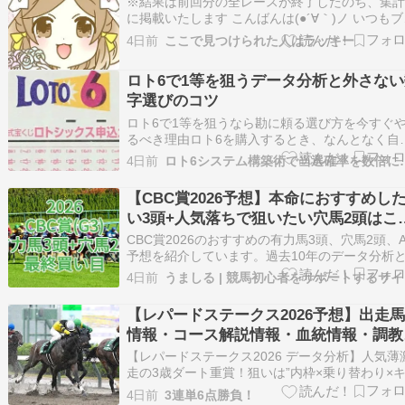
※結果は前回分の全レースが終了したのち、集計
に掲載いたします こんばんは(●´∀｀)ノ いつも
グに来て頂き、ありがとうございます♡ このペ
4日前
ここで見つけられた人はラッキー
ジでは船橋競馬場の競馬予想を 能力指数と一緒
掲載しています♡ 船橋競馬場の開催日は 毎日、
ロト6で1等を狙うデータ分析と外さない
馬予想をアップしますので ぜひこの機会…
字選びのコツ
ロト6で1等を狙うなら勘に頼る選び方を今すぐ
るべき理由ロト6を購入するとき、なんとなく自
の誕生日やラッキーナンバーだけで数字を選んで
4日前
ロト6システム構築術で
ませんか。もちろん直感で買うのも楽しみ方のひ
つですが、本気で高額当選を目指すならその方法
【CBC賞2026予想】本命におすすめし
非常にもったいないです。過去の膨大な当選結果
い3頭+人気落ちで狙いたい穴馬2頭はこ
を…
ら！
CBC賞2026のおすすめの有力馬3頭、穴馬2頭、A
予想を紹介しています。過去10年のデータ分析
向、コースの特徴や競走馬の血統、追い切りから
4日前
うましる | 競馬初心者をサポートするサイ
想していきます！枠順確定後にCBC賞2026予想
最終買い目を発表します！ CBC賞2026の予想ポ
【レパードステークス2026予想】出走馬
ント 重い馬の好走率が高い、…
情報・コース解説情報・血統情報・調教
い切り情報・過去10年データー分と傾向
【レパードステークス2026 データ分析】人気薄
報|3連単
走の3歳ダート重賞！狙いは”内枠×乗り替わり×
リア6～8戦”｜危険な人気馬と勝ち馬の条件を徹
4日前
3連単6点勝負！