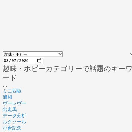
趣味・ホビーカテゴリーで話題のキー
ード
…
ミニ四駆
浦和
ヴーレヴー
出走馬
データ分析
ルクソール
小倉記念