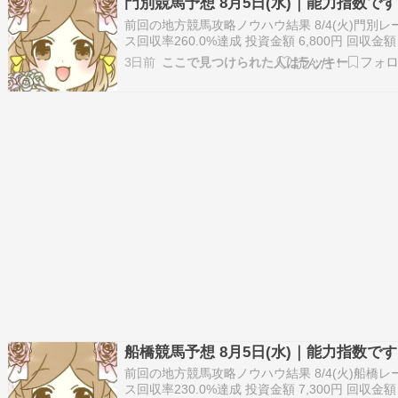
門別競馬予想 8月5日(水)｜能力指数で
います♡ 園…
前回の地方競馬攻略ノウハウ結果 8/4(火)門別レ
ス回収率260.0%達成 投資金額 6,800円 回収金額
17,680円 こんばんは(●´∀｀)ノ いつもブログに
3日前
ここで見つけられた人はラッキー
頂き、ありがとうございます♡ このページでは
別競馬場の競馬予想を 能力指数と一緒に掲載し
います♡ 門別…
船橋競馬予想 8月5日(水)｜能力指数で
前回の地方競馬攻略ノウハウ結果 8/4(火)船橋レ
ス回収率230.0%達成 投資金額 7,300円 回収金額