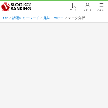
リーダー
ログイン
メニュー
TOP
話題のキーワード
趣味・ホビー
データ分析