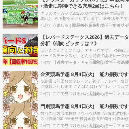
芝1200mだけに、レ…
+激走に期待できる穴馬2頭はこちら！
クラスターカップ2026のおすすめの有力馬3頭、
馬2頭、AI予想を紹介しています。過去10年のデ
タ分析と傾向、コースの特徴や競走馬の血統、追
4日前
うましる | 競馬初心者をサポートするサイ
切りから予想していきます！枠順確定後にクラス
ーカップ2026予想の最終買い目を発表します！ 
【レパードステークス2026】過去データ
ラスターカップ2026の予想ポイント…
分析《傾向ピッタリは？》
はい皆さんこんにちは。アギョウです。 今回は
パードステークスが、どんな特徴のあるレースか
解説していきます。 それじゃあ早速人気データ
4日前
交えながら話しをしていきましょう。 ▼昨年は
収率131％！当ブログ実績▼ これま […]
金沢競馬予想 8月4日(火)｜能力指数で
※結果は前回分の全レースが終了したのち、集計
に掲載いたします こんばんは(●´∀｀)ノ いつも
グに来て頂き、ありがとうございます♡ このペ
4日前
ここで見つけられた人はラッキー
ジでは金沢競馬場の競馬予想を 能力指数と一緒
掲載しています♡ 金沢競馬場の開催日は 毎日、
門別競馬予想 8月4日(火)｜能力指数で
馬予想をアップしますので ぜひこの機会…
前回の地方競馬攻略ノウハウ結果 7/30(木)門別
ス回収率250.0%達成 投資金額 5,500円 回収金額
13,750円 こんばんは(●´∀｀)ノ いつもブログに
4日前
ここで見つけられた人はラッキー
頂き、ありがとうございます♡ このページでは