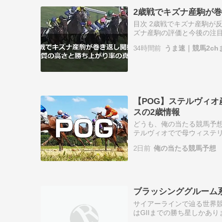
2歳戦でキズナ産駒が
目次 2歳戦でキズナ産駒が反
ズナ産駒の評価と今後の注目
戦を経て、キズナ産駒が新潟・中
34時間前
うま速｜競馬2ch
【POG】ステルヴィオ
スの2歳情報
どうも、俺の当たる競馬予想
テルヴィオでで母ウィステリ
す。 ローレルメビウスのプロ
2日前
俺の当たる競馬予想
ブラッシンググルーム系 
サイアーラインで辿る世界競
はGIIまでの勝ち星しかあ
Serena's Song と