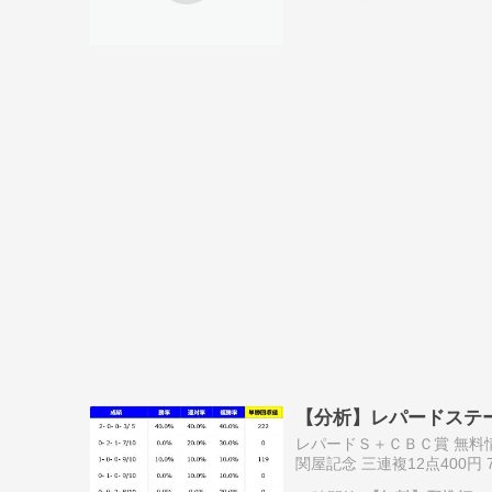
【分析】レパードステー
レパードＳ＋ＣＢＣ賞 無料
関屋記念 三連複12点400円 
━━━━━━━━━━━━━