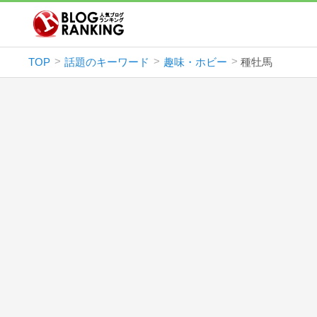
TOP
話題のキーワード
趣味・ホビー
種牡馬