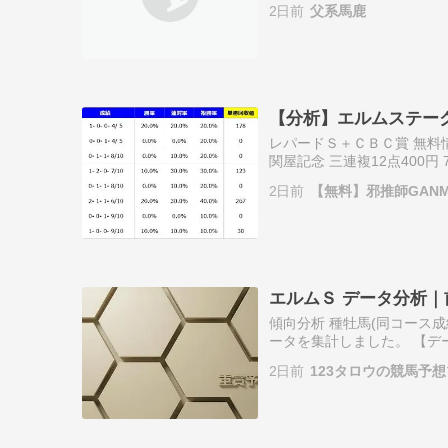
2日前
父系馬鹿
【分析】エルムステーク
レパードＳ＋ＣＢＣ賞 無料
関屋記念 三連複12点400円 
━━━━━━━━━━━━━
2日前
【無料】邪推師GAN
夏に目…
エルムＳ データ分析｜
傾向分析 種牡馬(同コース成
ータを集計しました。 【デ
るべきですが、ここではサ
2日前
123タロウの競馬予
てい…