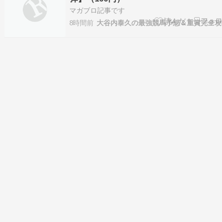
マガブロ記事です
8時間前
大谷内泰久の最強競馬予想＆重賞完全攻