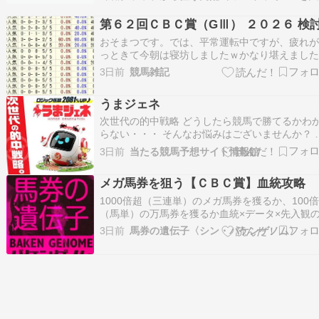
い】の中の１鞍で【本命狙い】で配信することは
りません。万馬券は人気薄を相手に入れてラッキ
第６２回ＣＢＣ賞（GⅢ） ２０２６ 検
待ちで獲るものでなく軸◎から獲るものです。２
おそまつです。では、平常運転中ですが、疲れが
００人…
っときて今朝は寝坊しましたｗかなり堪えました
では、日曜日中京７ＲＣＢＣ賞（ＧⅢ）の検討で
3日前
競馬雑記
す。サマースプリントシリーズ第４戦のハンデ重
です。中京に戻ってきましたが、参考程度にみて
うまジェネ
ださい。 過去５年間の人気による傾向は、馬連
均 ６…
次世代の的中戦略 どうしたら競馬で勝てるかわ
らない・・・ そんなお悩みはございませんか？ 
全部同じ馬に見える・・・ ・予想サイトは全然
3日前
当たる競馬予想サイト情報館
たらん・・・ ・データ多すぎ・・・ ・買い目点
絞れない・・・ とにかく100万馬券なんて絶対
メガ馬券を狙う【ＣＢＣ賞】血統攻略
たる気しない！ 競馬予想に限界を感じてい…
1000倍超（三連単）のメガ馬券を獲るか、100
（馬単）の万馬券を獲るか血統×データ×先入観
外（ゼロベースの思考）、だから導き出せる必然
3日前
馬券の遺伝子〈シン・バケンゲノム〉
的中馬券！各競走馬の〈血統〉背景から季節性を
み馬券に絡む【夏競馬】に出走する勝ち馬から連
馬をあぶり出します単純に競走馬の過去の血統…