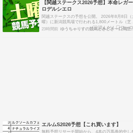
【関越ステークス2026予想】本命レガー
ロデルシエロ
関越ステークスの予想を公開。 2026年8月8日（
曜）に新潟競馬場で行われる1,800メートル（芝
左 外）のオープン、ハンデ戦。 本記事では期待
23時間前
ゆうちゃりすの競馬と
を重視した本命馬や穴馬候補を中心に、展開や馬
傾向も踏まえながら最終結論を公開。 この記事
わかること ・過去5年の成績 ・本命馬…
エルムS2026予想【これ買います】
無料予想リサーチ開始から、4本の万馬券的中し