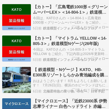
【カトー】「広島電鉄1000形＜グリーン
ムーバーLEX＞＜14-804-1＞」鉄道模型
Nゲージ(26年版)
今回は、KATOさんの ＜14-804-1＞広島電鉄
1000形＜グリーンムーバーLEX＞ をご紹介。 下
記内容は2026年更新時点の情報です。 ★＜14-
5日前
鉄道模型インフォメーションブログ
804-1＞広島電鉄1000形＜グリーンムーバーLEX
＞ AD Yahoo AD Yahoo ＜実車ガイド＞ 超低床車
【カトー】「マイトラム YELLOW＜14-
両の増…
805-3＞」鉄道模型Nゲージ(26年版)
今回は、KATOさんの ＜14-805-3＞マイトラム
YELLOW をご紹介。 下記内容は2026年更新時点
の情報です。 ★＜14-805-3＞マイトラム
5日前
鉄道模型インフォメーションブログ
YELLOW AD Yahoo AD Rakuten ＜製品特徴＞ 地
域や時代を問わずに楽しめるユニバーサルデザイ
【 鉄道模型・Nゲージ 】KATO、HB-
ンのト…
E300系リゾートしらかみ青池編成を購入
しました！
おはようございます！ 8月もよろしくお願いしま
す！ 7月26日(日)、横浜のホビーランドぽちにて
KATO、HB-E300系リゾートしらかみ青池編成を
6日前
北極星特急の乗り物、ホビー、日常手記
購入しました。購入した前日の25日(土)には実車
を使った臨時快速リゾートあいづに乗り、その影
【マイクロエース】「近鉄23000系 伊勢
響で購入しました。今回Nゲージのリ…
志摩ライナー 白色ヘッドライト 赤編成