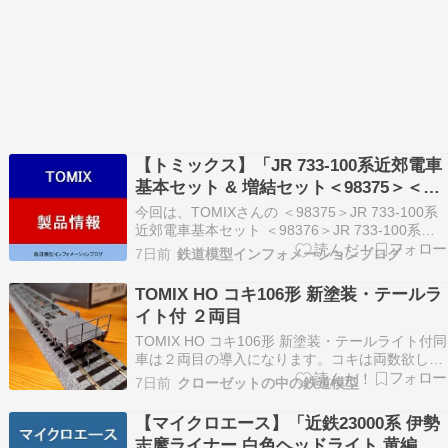
【トミックス】「JR 733-100系近郊電車
基本セット & 増結セット＜98375＞＜
98376＞」鉄道模型Nゲージ(26年版)
今回は、TOMIXさんの ＜98375＞JR 733-100系
近郊電車基本セット ＜98376＞JR 733-100系近
郊電車増結セット をご紹介。 下記内容は2026年
7日前
鉄道模型インフォメーションブログ
更新時点の情報です。 ★＜98375＞JR 733-100
系近郊電車基本セット ★＜98376＞JR 733…
TOMIX HO コキ106形 新塗装・テールラ
イト付 ２両目
TOMIX HO コキ106形 新塗装・テールライト付同
車は２両目の導入になります。コキは両数欲しい
ですからねパイピングも良いですね カプラーは
7日前
クローゼットの中の鉄道模型
KDタイプに交換しました。金属製だと連結時の
音が良いんですよねテールライト付きですが、気
【マイクロエース】「近鉄23000系 伊勢
になるのは走行時のチラつきどうしてもコンテナ
志摩ライナー 白色ヘッドライト 黄編成