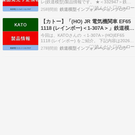
レ(鉄道模型)製品情報です。 ★＜332947＞鉄道
コレクション 水間鉄道1000形2両セットB AD
25時間前
鉄道模型インフォメーションブログ
Yahoo AD Rakuten ＜実車ガイド＞ 東急7000系
を譲り受け、1990年から運行開始した水間鉄道
【カトー】「(HO) JR 電気機関車 EF65
7000系。 2…
1118 (レインボー)＜1-307A＞」鉄道模型
HOゲージ(26年版)
今回は、KATOさんの ＜1-307A＞(HO)EF65
1118 (レインボー) をご紹介。 下記内容は2026年
更新時点の情報です。 ★＜1-307A＞(HO)EF65
27時間前
鉄道模型インフォメーションブログ
1118 (レインボー) AD Yahoo AD Rakuten ＜実車
ガイド＞ EF60形に続く平坦線…