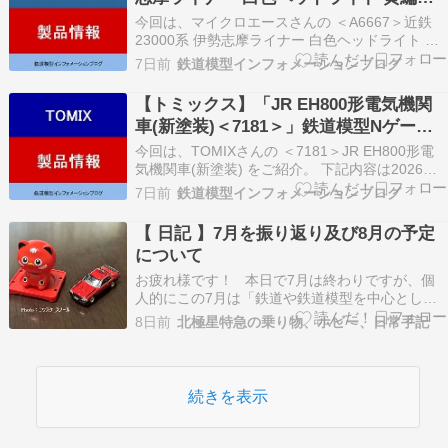
車は…
6両セット＜A6667＞」鉄道模型Nゲージ
今回は、マイクロエースさんの ＜A6667＞近鉄
(26年版)
23000系 伊勢志摩ライナー 白色ヘッドライト 黄
編成 6両セット をご紹介。 下記内容は2026年更
7日前
鉄道模型インフォメーションブログ
新時点の情報です ★＜A6667＞近鉄23000系 伊
勢志摩ライナー 白色ヘッドライト 黄編成 6両セ
【トミックス】「JR EH800形電気機関
ット AD Yahoo …
車(新塗装)＜7181＞」鉄道模型Nゲージ
(26年版)
今回は、TOMIXさんの ＜7181＞JR EH800形電
気機関車(新塗装) をご紹介。 下記内容は2026年
更新時点の情報です。 ★＜7181＞JR EH800形電
7日前
鉄道模型インフォメーションブログ
気機関車(新塗装) AD Yahoo AD Rakuten ＜実車
ガイド＞ JRグループで設計・製造した初の交
【 日記 】7月を振り返り及び8月の予定
流…
について
お疲れ様です！ 本日で7月は終わりですが、個
人的にこの7月は「鉄道や鉄道模型を中心とし
た、充実した7月」と感じています。 ↑ 福島県会
8日前
北極星特急の乗り物、ホビー、日常手記
津若松市を訪れた際に買った「あかべこちゃん」
(左)と、通販サイト駿河屋で買った日産スカイラ
イン、西部警察マシンRS-1のトミカ(右) ①…
続きを表示