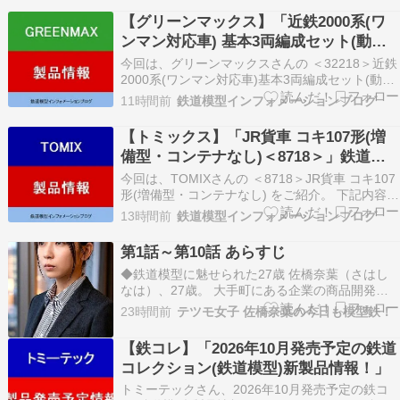
はしているけど動かない・・・ジャンクで不動で
【グリーンマックス】「近鉄2000系(ワ
すからねさてさて、ジージーなんか音が…
ンマン対応車) 基本3両編成セット(動力
付き) & 増結3両編成セット(動力無し)＜
今回は、グリーンマックスさんの ＜32218＞近鉄
32218＞＜32219＞」鉄道模型Nゲージ
2000系(ワンマン対応車)基本3両編成セット(動力
付き) ＜32219＞近鉄2000系(ワンマン対応車)増
(26年版)
11時間前
鉄道模型インフォメーションブログ
結3両編成セット(動力無し) をご紹介。 下記内容
は2026年更新時点の情報です。 ★＜32218＞近
【トミックス】「JR貨車 コキ107形(増
鉄2000系(ワン…
備型・コンテナなし)＜8718＞」鉄道模
型Nゲージ(26年版)
今回は、TOMIXさんの ＜8718＞JR貨車 コキ107
形(増備型・コンテナなし) をご紹介。 下記内容は
2026年更新時点の情報です。 ★＜8718＞JR貨車
13時間前
鉄道模型インフォメーションブログ
コキ107形(増備型・コンテナなし) AD Yahoo AD
Rakuten ＜実車ガイド＞ コキ50000形の代…
第1話～第10話 あらすじ
◆鉄道模型に魅せられた27歳 佐橋奈葉（さはし
なは）、27歳。 大手町にある企業の商品開発部
門で働く彼女には、大学時代から続くひとつの大
23時間前
テツモ女子 佐橋奈葉の今日も模型鉄！
切な趣味がある。 それが鉄道模型だ。 世間では
「テツモ女子」と呼ばれることもあるが、奈葉自
【鉄コレ】「2026年10月発売予定の鉄道
身はそうした呼び名にはこだわらず、純粋にその
コレクション(鉄道模型)新製品情報！」
世界に魅…
トミーテックさん、2026年10月発売予定の鉄コ