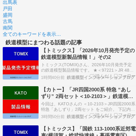
出馬表
戸田
盛岡
古馬
南関
全てのキーワードを表示…
鉄道模型にまつわる話題の記事
【トミックス】「2026年10月発売予定の
鉄道模型新製品情報！」その2
トミックス(TOMIX)さん、2026年10月発売予定
の鉄道模型製品情報です。 ★＜97221＞JR 489
系電車(能登)基本セット ★＜97222＞JR 489系電
1時間40分前
鉄道模型インフォメーションブログ
車(能登)増結セット AD Yahoo AD Rakuten ＜実
車ガイド＞ 信越本線横川～軽井沢間の通過対策
【カトー】「JR四国2000系 特急 “あし
車…
ずり” 2両セット＜10-2103＞」鉄道模型
Nゲージ(26年版)
今回は、KATOさんの ＜10-2103＞JR四国2000系
特急「あしずり」2両セット をご紹介。 下記内容
は2026年更新時点の情報です。 ★＜10-2103＞
3時間50分前
鉄道模型インフォメーションブログ
JR四国2000系 特急「あしずり」2両セット AD
Yahoo AD Rakuten ＜実車ガイド＞ 四国の高速…
【トミックス】「国鉄 113-1000系近郊電
車(横須賀・総武快速線・幕張電車区) 基