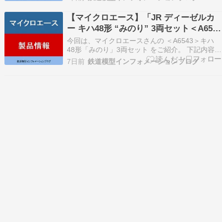
A6542＞キハ48形「リゾートうみねこ」3両セッ
ト AD Yahoo AD Rakuten ＜実車ガイド＞ 国鉄キ
【マイクロエース】「JR ディーゼルカ
ハ40系は1977～…
ー キハ48形 “みのり” 3両セット＜A6543
＞」鉄道模型Nゲージ(26年版)
今回は、マイクロエースさんの ＜A6543＞キハ
48形「みのり」3両セット をご紹介。 下記内容は
2026年更新時点の情報です ★＜A6543＞キハ48
7日前
鉄道模型インフォメーションブログ
形「みのり」3両セット AD Yahoo AD Rakuten
＜実車ガイド＞ 仙台・宮城デスティネーションキ
ャンペーンに合わ…