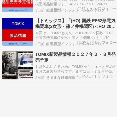
模型製品情報です。 ★＜7007-7＞DF200 50(JRF
マークなし) AD Yahoo AD Rakuten ＜実車ガイド
2日前
鉄道模型インフォメーションブログ
＞ DD51形の重連運転解消と老朽車置換用とし
て、1992年に登場したJR貨物DF200形。 “…
【トミックス】「(HO) 国鉄 EF62形電気
機関車(2次形・篠ノ井機関区)＜HO-2038
＞」鉄道模型HOゲージ(26年版)
今回は、TOMIXさんの ＜HO-2038＞国鉄 EF62
形電気機関車(2次形・篠ノ井機関区) をご紹介。
下記内容は2026年更新時点の情報です。 ★＜
2日前
鉄道模型インフォメーションブログ
HO-2038＞国鉄 EF62形電気機関車(2次形・篠ノ
井機関区) AD Yahoo AD Rakuten ＜実車ガイド＞
TOMIX新製品情報２０２７年２・３月発
…
売予定
お盆休みに入るためにTOMIXからちょっと早めの
８月の新製品情報です。まずは目玉？３月発売予
定の９６００形蒸気機関車です。今回は北海道型
2日前
きままな鉄道模型
で貨物列車（黄帯車）や旧客車も製品化されま
す。価格も蒸気機関車のHGとしてはまだましな
価格設定になっています。通常ポスターからはま
ずは阪急鉄道…