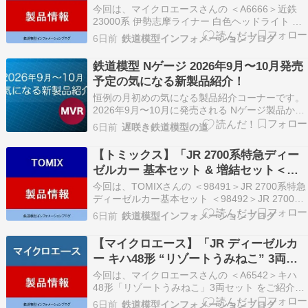
6両セット＜A6666＞」鉄道模型Nゲージ
今回は、マイクロエースさんの ＜A6666＞近鉄
(26年版)
23000系 伊勢志摩ライナー 白色ヘッドライト 赤
編成 6両セット をご紹介。 下記内容は2026年更
6日前
鉄道模型インフォメーションブログ
新時点の情報です ★＜A6666＞近鉄23000系 伊
勢志摩ライナー 白色ヘッドライト 赤編成 6両セ
鉄道模型 Nゲージ 2026年9月〜10月発売
ット AD Yahoo …
予定の気になる新製品紹介！
恒例の月初めの気になる製品紹介コーナーです。
2026年9月〜10月に発売される Nゲージ製品か
ら、当サイトが特に注目する製品をご紹介しま
6日前
遅咲き鉄道模型の道
す。 ご紹介する製品以外にも素晴らしい製品は多
数ありますが、特に気になるものを中心に取り上
【トミックス】「JR 2700系特急ディー
げています。発売時期の変更などで再度ご紹介す
ゼルカー 基本セット & 増結セット＜
ることも…
98491＞＜98492＞」鉄道模型Nゲージ
今回は、TOMIXさんの ＜98491＞JR 2700系特急
(26年版)
ディーゼルカー基本セット ＜98492＞JR 2700系
特急ディーゼルカー増結セット をご紹介。 下記
6日前
鉄道模型インフォメーションブログ
内容は2026年更新時点の情報です。 ★＜98491
＞JR 2700系特急ディーゼルカー基本セット ★＜
【マイクロエース】「JR ディーゼルカ
98492＞…
ー キハ48形 “リゾートうみねこ” 3両セ
ット＜A6542＞」鉄道模型Nゲージ(26年
今回は、マイクロエースさんの ＜A6542＞キハ
版)
48形「リゾートうみねこ」3両セット をご紹介。
下記内容は2026年更新時点の情報です ★＜
6日前
鉄道模型インフォメーションブログ