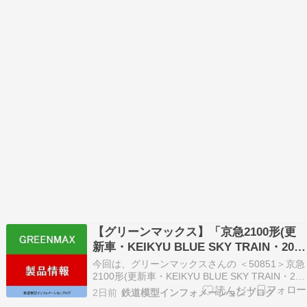
【グリーンマックス】「京急2100形(更
新車・KEIKYU BLUE SKY TRAIN・20周
年記念装飾)8両編成セット(動力付き)＜
今回は、グリーンマックスさんの ＜50851＞京急
50851＞」鉄道模型Nゲージ(26年版)
2100形(更新車・KEIKYU BLUE SKY TRAIN・20
周年記念装飾)8両編成セット(動力付き) をご紹
2日前
鉄道模型インフォメーションブログ
介。 下記内容は2026年更新時点の情報です。 ★