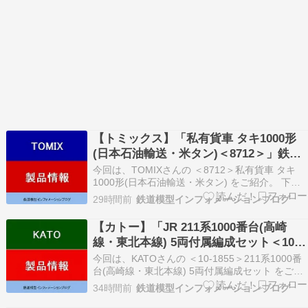
【トミックス】「私有貨車 タキ1000形
(日本石油輸送・米タン)＜8712＞」鉄道
模型Nゲージ(26年版)
今回は、TOMIXさんの ＜8712＞私有貨車 タキ
1000形(日本石油輸送・米タン) をご紹介。 下記
内容は2026年更新時点の情報です。 ★＜8712＞
29時間前
鉄道模型インフォメーションブログ
私有貨車 タキ1000形(日本石油輸送・米タン) AD
Yahoo AD Rakuten ＜実車ガイド＞ ガソリン専用
【カトー】「JR 211系1000番台(高崎
タン…
線・東北本線) 5両付属編成セット＜10-
1855＞」鉄道模型Nゲージ(26年版)
今回は、KATOさんの ＜10-1855＞211系1000番
台(高崎線・東北本線) 5両付属編成セット をご紹
介。 下記内容は2026年更新時点の情報です。 ★
34時間前
鉄道模型インフォメーションブログ
＜10-1855＞211系1000番台(高崎線・東北本線)