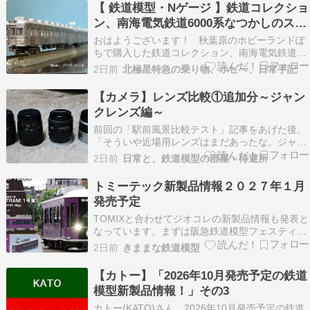
5両付属編成セット AD Yahoo AD Rakuten…
【 鉄道模型・Nゲージ 】鉄道コレクショ
ン、南海電気鉄道6000系なつかしのステ
ンレス無塗装2両セットをNゲージ化にア
おはようございます！ 秋葉原のホビーランドぽ
レンジしました！
ちで購入した鉄道コレクション、南海電気鉄道
6000系なつかしのステンレス無塗装2両セットを
2日前
北極星特急の乗り物、ホビー、日常手記
Nゲージ化にアレンジしました。なお最寄りのホ
ビーショップに寄ったところ動力ユニット
【カメラ】レンズ比較①追加分～ジャン
TⅯ-08Rが在庫切れだったため「動力ユニットの
クレンズ編～
組み込みを…
前回の「駅前風景比較テスト」記事をあげた後、
「そういや近場用レンズはまだあったな。ジャン
クレンズばかりだけど」と90年代のオールドレン
2日前
日常と、鉄道模型の部屋・待避所
ズを引っ張り出して、同じ撮影場所で撮影してき
ました。 ややこしくなるので、レンズ番号は続版
トミーテック新製品情報２０２７年１月
とします。（左から）⑤SIGMA ZOOM 28-80…
発売予定
TOMIXと合わせてジオコレの新製品情報も発表と
なっています。まずは阪急鉄道模型フェスティバ
ルで先行発表された京福電気鉄こと嵐電
2日前
きままな鉄道模型
KYOTRAMモボ１形です。デビューしたての新規
金型でこんなに早く製品化されるとは思ってもい
【カトー】「2026年10月発売予定の鉄道
ませんでした。価格も２割引の店なら５０００円
模型新製品情報！」その3
は下回りそうで…
カトー(KATO)さん、2026年10月発売予定の鉄道