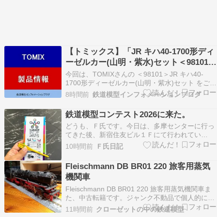
【トミックス】「JR キハ40-1700形ディ
ーゼルカー(山明・紫水)セット＜98101
＞」鉄道模型Nゲージ(26年版)
今回は、TOMIXさんの ＜98101＞JR キハ40-
1700形ディーゼルカー(山明・紫水)セット をご紹
介。 下記内容は2026年更新時点の情報です。 ★
8時間前
鉄道模型インフォメーションブログ
＜98101＞JR キハ40-1700形ディーゼルカー(山
明・紫水)セット AD Yahoo AD Rakuten ＜実…
鉄道模型コンテスト2026に来た。
どうも、Ｆ氏です。今日は、多摩センターに行っ
てきた後、新宿住友ビル１Ｆにて行われてい
る“鉄道模型コンテスト２０２６”に来ました！！
10時間前
Ｆ氏日記
にほんブログ村↑ぜひ、クリックをお願いしま
す！！ https://bit.ly/2NIFfFS↑ YouTubeの鉄道動画
Fleischmann DB BR01 220 旅客用蒸気
や自分が制作した“ウソ電…
機関車
Fleischmann DB BR01 220 旅客用蒸気機関車ま
た、中古転籍です。ジャンク不動品で個人的には
かなりお買い得もう、欧州型は良いかなと思いつ
11時間前
クローゼットの中の鉄道模型
つ ドイツ国鉄の蒸気なら、このデフ姿はねー通電