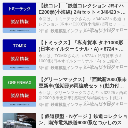
＜50851＞京急2100形(更新車・KEIKYU BLUE …
【鉄コレ】「鉄道コレクション JRキハ
E200形(小海線) 2両セット＜340423＞」
鉄道模型Nゲージ(26年版)
今回は、トミーテックさんの ＜340423＞鉄道コ
レクション JRキハE200形(小海線) 2両セット を
ご紹介。 下記内容は2026年更新時点の情報で
2日前
鉄道模型インフォメーションブログ
す。 ★＜340423＞鉄道コレクション JRキハ
E200形(小海線) 2両セット AD Yahoo AD
【トミックス】「私有貨車 タキ1000形
Rakuten ＜…
(日本オイルターミナル・A)＜8724＞」
鉄道模型Nゲージ(26年版)
今回は、TOMIXさんの ＜8724＞私有貨車 タキ
1000形(日本オイルターミナル・A) をご紹介。 下
記内容は2026年更新時点の情報です。 ★＜8724
3日前
鉄道模型インフォメーションブログ
＞私有貨車 タキ1000形(日本オイルターミナル・
A) AD Yahoo AD Yahoo ＜実車ガイド＞ ガソリン
【グリーンマックス】「西武新2000系未
専用…
更新車(後期形)6両編成セット(動力付き)
＜32225＞」鉄道模型Nゲージ(26年版)
今回は、グリーンマックスさんの ＜32225＞西武
新2000系未更新車(後期形)6両編成セット(動力付
き) をご紹介。 下記内容は2026年更新時点の情報
3日前
鉄道模型インフォメーションブログ
です。 ★＜32225＞西武新2000系未更新車(後期
形)6両編成セット(動力付き) AD Yahoo AD
【 鉄道模型・Nゲージ 】鉄道コレクショ
Rakuten…
ン、南海電気鉄道6000系なつかしのステ