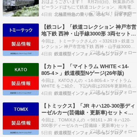
ンレス無塗装2両セットを購入しまし
おはようございます！ 8月2日(日)、秋葉原のホ
た！
ビーランドぽちにて鉄道コレクション、南海電気
鉄道6000系なつかしのステンレス無塗装2両セッ
4日前
北極星特急の乗り物、ホビー、日常手記
トを購入しました！ ①パッケージ ②ステッカ
ー、台車枠(※動力ユニット用)と無線アンテナ等
【鉄コレ】「鉄道コレクション 神戸市営
のパーツが付属 ③車両概説 ・6…
地下鉄 西神・山手線3000形 3両セット＜
332619＞」鉄道模型Nゲージ(26年版)
今回は、トミーテックさんの ＜332619＞鉄道コ
レクション 神戸市営地下鉄 西神・山手線3000形
3両セット をご紹介。 下記内容は2026年更新時
4日前
鉄道模型インフォメーションブログ
点の情報です。 ★＜332619＞鉄道コレクション
神戸市営地下鉄 西神・山手線3000形 3両セット
【カトー】「マイトラム WHITE＜14-
AD Yahoo AD…
805-4＞」鉄道模型Nゲージ(26年版)
今回は、KATOさんの ＜14-805-4＞マイトラム
WHITE をご紹介。 下記内容は2026年更新時点の
情報です。 ★＜14-805-4＞マイトラム WHITE
4日前
鉄道模型インフォメーションブログ
AD Yahoo AD Rakuten ＜製品特徴＞ 地域や時代
を問わずに楽しめるユニバーサルデザインのトラ
【トミックス】「JR キハ120-300形ディ
ム…
ーゼルカー(芸備線・更新車)セット＜
98161＞」鉄道模型Nゲージ(26年版)
今回は、TOMIXさんの ＜98161＞JR キハ120-
300形ディーゼルカー(芸備線・更新車)セット を
ご紹介。 下記内容は2026年更新時点の情報で
5日前
鉄道模型インフォメーションブログ
す。 ★＜98161＞JR キハ120-300形ディーゼル