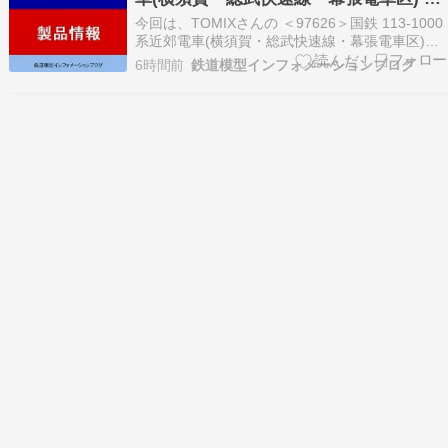
本セットA & 基本セットB & 増結セット
今回は、TOMIXさんの ＜97626＞国鉄 113-1000
＜97626＞＜97627＞＜97628＞」鉄道模
系近郊電車(横須賀・総武快速線・幕張電車区)基
本セットA ＜97627＞国鉄 113-1000系近郊電車
型Nゲージ(26年版)
6時間前
鉄道模型インフォメーションブログ
(横須賀・総武快速線・幕張電車区)基本セットB
＜97628＞国鉄 113-1000系近郊電車(横須賀・総
武快速…